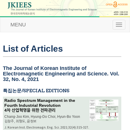
MENU
T
o
g
g
l
List of Articles
e
n
a
v
The Journal of Korean Institute of
i
Electromagnetic Engineering and Science. Vol.
g
32, No. 4, 2021
a
t
특집논문/SPECIAL EDITIONS
i
o
Radio Spectrum Management in the
n
Fourth Industrial Revolution
4차 산업혁명을 위한 전파관리
Chang-Joo Kim, Hyung-Do Choi, Hyun-Bo Yoon
김창주, 최형도, 윤현보
J. Korean Inst. Electromagn. Eng. Sci. 2021;32(4):315-327.