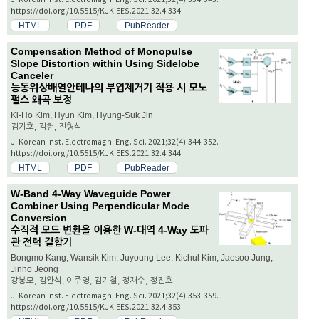
https://doi.org/10.5515/KJKIEES.2021.32.4.334
HTML
PDF
PubReader
Compensation Method of Monopulse
Slope Distortion within Using Sidelobe
Canceler
능동위상배열안테나의 부엽제거기 적용 시 모노
펄스 왜곡 보정
Ki-Ho Kim, Hyun Kim, Hyung-Suk Jin
김기호, 김현, 진형석
J. Korean Inst. Electromagn. Eng. Sci. 2021;32(4):344-352.
https://doi.org/10.5515/KJKIEES.2021.32.4.344
HTML
PDF
PubReader
W-Band 4-Way Waveguide Power
Combiner Using Perpendicular Mode
Conversion
수직적 모드 변환을 이용한 W-대역 4-Way 도파
관 전력 결합기
Bongmo Kang, Wansik Kim, Juyoung Lee, Kichul Kim, Jaesoo Jung,
Jinho Jeong
강봉모, 김완식, 이주영, 김기철, 정재수, 정진호
J. Korean Inst. Electromagn. Eng. Sci. 2021;32(4):353-359.
https://doi.org/10.5515/KJKIEES.2021.32.4.353