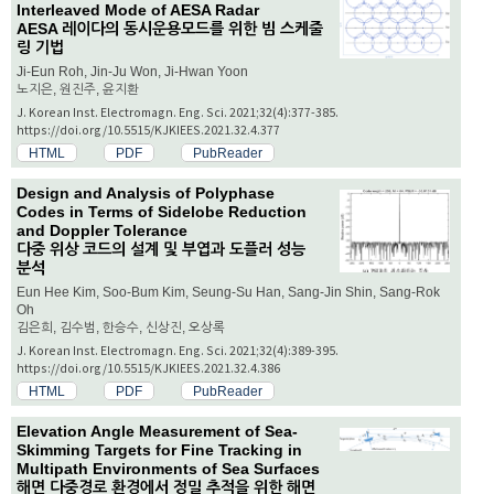
Interleaved Mode of AESA Radar
AESA 레이다의 동시운용모드를 위한 빔 스케줄
링 기법
Ji-Eun Roh, Jin-Ju Won, Ji-Hwan Yoon
노지은, 원진주, 윤지환
J. Korean Inst. Electromagn. Eng. Sci. 2021;32(4):377-385.
https://doi.org/10.5515/KJKIEES.2021.32.4.377
HTML
PDF
PubReader
Design and Analysis of Polyphase
Codes in Terms of Sidelobe Reduction
and Doppler Tolerance
다중 위상 코드의 설계 및 부엽과 도플러 성능
분석
Eun Hee Kim, Soo-Bum Kim, Seung-Su Han, Sang-Jin Shin, Sang-Rok
Oh
김은희, 김수범, 한승수, 신상진, 오상록
J. Korean Inst. Electromagn. Eng. Sci. 2021;32(4):389-395.
https://doi.org/10.5515/KJKIEES.2021.32.4.386
HTML
PDF
PubReader
Elevation Angle Measurement of Sea-
Skimming Targets for Fine Tracking in
Multipath Environments of Sea Surfaces
해면 다중경로 환경에서 정밀 추적을 위한 해면