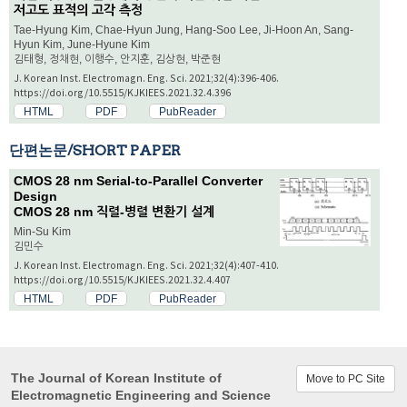
저고도 표적의 고각 측정
Tae-Hyung Kim, Chae-Hyun Jung, Hang-Soo Lee, Ji-Hoon An, Sang-
Hyun Kim, June-Hyune Kim
김태형, 정채현, 이행수, 안지훈, 김상현, 박준현
J. Korean Inst. Electromagn. Eng. Sci. 2021;32(4):396-406.
https://doi.org/10.5515/KJKIEES.2021.32.4.396
HTML
PDF
PubReader
단편논문/SHORT PAPER
CMOS 28 nm Serial-to-Parallel Converter
Design
CMOS 28 nm 직렬-병렬 변환기 설계
Min-Su Kim
김민수
J. Korean Inst. Electromagn. Eng. Sci. 2021;32(4):407-410.
https://doi.org/10.5515/KJKIEES.2021.32.4.407
HTML
PDF
PubReader
The Journal of Korean Institute of
Move to PC Site
Electromagnetic Engineering and Science