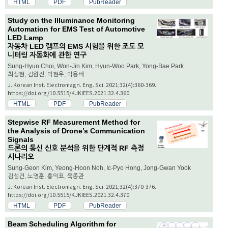
HTML
PDF
PubReader
Study on the Illuminance Monitoring
Automation for EMS Test of Automotive
LED Lamp
자동차 LED 램프의 EMS 시험을 위한 조도 모
니터링 자동화에 관한 연구
Sung-Hyun Choi, Won-Jin Kim, Hyun-Woo Park, Yong-Bae Park
최성현, 김원진, 박현우, 박용배
J. Korean Inst. Electromagn. Eng. Sci. 2021;32(4):360-369.
https://doi.org/10.5515/KJKIEES.2021.32.4.360
HTML
PDF
PubReader
Stepwise RF Measurement Method for
the Analysis of Drone’s Communication
Signals
드론의 통신 신호 분석을 위한 단계적 RF 측정
시나리오
Sung-Geon Kim, Yeong-Hoon Noh, Ic-Pyo Hong, Jong-Gwan Yook
김성건, 노영훈, 홍익표, 육종관
J. Korean Inst. Electromagn. Eng. Sci. 2021;32(4):370-376.
https://doi.org/10.5515/KJKIEES.2021.32.4.370
HTML
PDF
PubReader
Beam Scheduling Algorithm for