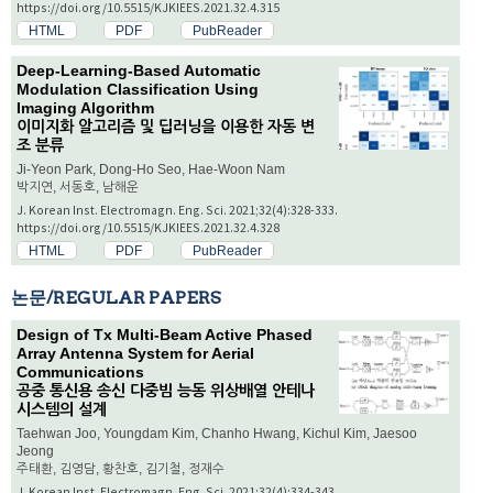
https://doi.org/10.5515/KJKIEES.2021.32.4.315
HTML
PDF
PubReader
Deep-Learning-Based Automatic
Modulation Classification Using
Imaging Algorithm
이미지화 알고리즘 및 딥러닝을 이용한 자동 변
조 분류
Ji-Yeon Park, Dong-Ho Seo, Hae-Woon Nam
박지연, 서동호, 남해운
J. Korean Inst. Electromagn. Eng. Sci. 2021;32(4):328-333.
https://doi.org/10.5515/KJKIEES.2021.32.4.328
HTML
PDF
PubReader
논문/REGULAR PAPERS
Design of Tx Multi-Beam Active Phased
Array Antenna System for Aerial
Communications
공중 통신용 송신 다중빔 능동 위상배열 안테나
시스템의 설계
Taehwan Joo, Youngdam Kim, Chanho Hwang, Kichul Kim, Jaesoo
Jeong
주태환, 김영담, 황찬호, 김기철, 정재수
J. Korean Inst. Electromagn. Eng. Sci. 2021;32(4):334-343.