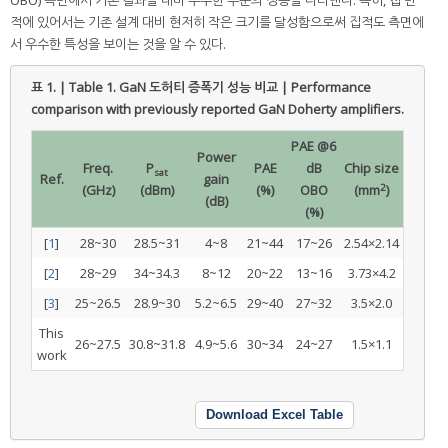
OBO) 측면에서 기존 결과들 대비 우수한 수준의 성능을 나타낸다. 특히, 칩 면
적에 있어서는 기존 설계 대비 현저히 작은 크기를 달성함으로써 집적도 측면에
서 우수한 특성을 보이는 것을 알 수 있다.
표 1. | Table 1.
GaN 도허티 증폭기 성능 비교 | Performance
comparison with previously reported GaN Doherty amplifiers.
PAE @6
Power
Freq.
P
PAE
dB
Chip size
sat
Ref.
gain
2
(GHz)
(dBm)
(%)
OBO
(mm
)
(dB)
(%)
[
1
]
28~30
28.5~31
4~8
21~44
17~26
2.54×2.14
[
2
]
28~29
34~34.3
8~12
20~22
13~16
3.73×4.2
[
3
]
25~26.5
28.9~30
5.2~6.5
29~40
27~32
3.5×2.0
This
26~27.5
30.8~31.8
4.9~5.6
30~34
24~27
1.5×1.1
work
Download Excel Table