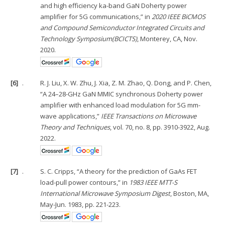
and high efficiency ka-band GaN Doherty power
amplifier for 5G communications,” in
2020 IEEE BiCMOS
and Compound Semiconductor Integrated Circuits and
Technology Symposium(BCICTS)
, Monterey, CA, Nov.
2020.
[6]
.
R. J. Liu, X. W. Zhu, J. Xia, Z. M. Zhao, Q. Dong, and P. Chen,
“A 24–28-GHz GaN MMIC synchronous Doherty power
amplifier with enhanced load modulation for 5G mm-
wave applications,”
IEEE Transactions on Microwave
Theory and Techniques
, vol. 70, no. 8, pp. 3910-3922, Aug.
2022.
[7]
.
S. C. Cripps, “A theory for the prediction of GaAs FET
load-pull power contours,” in
1983 IEEE MTT-S
International Microwave Symposium Digest
, Boston, MA,
May-Jun. 1983, pp. 221-223.