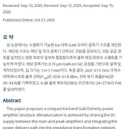
Received:
Sep 10, 2025
; Revised:
Sep 12, 2025
; Accepted:
Sep 15,
2025
Published Online: Oct 31, 2025
요 약
본 논문에서는 소형화가 가능한 Ka-대역 GaN 도허티 증폭기 구조를 제안한
다. 제안된 구조는 메인 및 피크 증폭기 간에 DC 전원을 공유하고, 전원 공급 경
로를 임피던스 변환 회로의 일부로 통합함으로써 출력 매칭 회로의 소형화를 가
능하게 하였다. 해당 증폭기는 0.15 μm GaN-on-SiC 공정을 기반으로 설계 및
제작되었으며, 칩 크기는 1.5×1.1 mm이다. 측정 결과, 26.0~27.5 GHz 주파수
대역에서 포화 출력 전력(P
)은 30.8~31.8 dBm, 전력 부가 효율(PAE)은
sat
30~34 %를 기록하였고, 6 dB 출력 백오프(OBO) 조건에서는 24~27 %의 PAE
를 달성하였다.
Abstract
This paper proposes a compact Ka-band GaN Doherty power
amplifier structure. Miniaturization is achieved by sharing the DC
supply between the main and peak amplifiers and integrating the
power delivery path into the impedance transformation network,