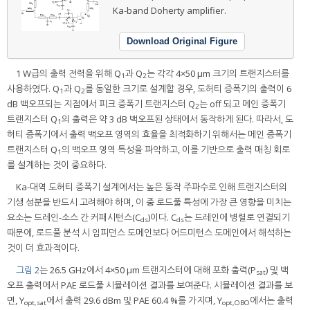
Ka-band Doherty amplifier.
Download Original Figure
1 W급의 출력 전력을 위해 Q
과 Q
는 각각 4×50 μm 크기의 트랜지스터를
1
2
사용하였다. Q
과 Q
를 동일한 크기로 설계할 경우, 도허티 증폭기의 출력이 6
1
2
dB 백오프되는 지점에서 피크 증폭기 트랜지스터 Q
는 off 되고 메인 증폭기
2
트랜지스터 Q
의 출력은 약 3 dB 백오프된 상태에서 동작하게 된다. 따라서, 도
1
허티 증폭기에서 출력 백오프 영역의 효율을 최적화하기 위해서는 메인 증폭기
트랜지스터 Q
의 백오프 영역 특성을 파악하고, 이를 기반으로 출력 매칭 회로
1
를 설계하는 것이 중요하다.
Ka-대역 도허티 증폭기 설계에서는 높은 동작 주파수로 인해 트랜지스터의
기생 성분을 반드시 고려해야 하며, 이 중 로드풀 특성에 가장 큰 영향을 미치는
요소는 드레인-소스 간 커패시턴스(C
)이다. C
는 드레인에 병렬로 연결되기
ds
ds
때문에, 로드풀 분석 시 임피던스 도메인보다 어드미턴스 도메인에서 해석하는
것이 더 효과적이다.
그림 2
는 26.5 GHz에서 4×50 μm 트랜지스터에 대해 포화 출력(P
) 및 백
sat
오프 출력에서 PAE 로드풀 시뮬레이션 결과를 보여준다. 시뮬레이션 결과를 보
면, Y
에서 출력 29.6 dBm 및 PAE 60.4 %를 가지며, Y
에서는 출력
opt,sat
opt,OBO