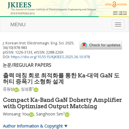
MENU
T
o
g
g
J. Korean Inst. Electromagn. Eng. Sci.
2025
;
l
36
(
10
):
978
-
983
e
pISSN: 1226-3133, eISSN: 2288-226X
n
DOI:
https://doi.org/10.5515/KJKIEES.2025.36.10.978
a
논문/REGULAR PAPERS
v
i
출력 매칭 회로 최적화를 통한 Ka-대역 GaN 도
g
허티 증폭기 소형화 설계
a
t
†
유원상
,
심상훈
i
o
Compact Ka-Band GaN Doherty Amplifier
n
with Optimized Output Matching
†
Wonsang You
,
Sanghoon Sim
Author Information & Copyright
▼