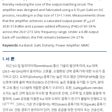
thereby reducing the size of the output matching circuit. The
amplifier was designed and fabricated using a 0.15 μm GaN-on-SiC
process, resulting in a chip size of 1.5×1.1 mm. Measurements show
that the amplifier achieves a saturated output power (P
) of
sat
30.8~31.8 dBm and a power-added efficiency (PAE) of 30~34 %
across the 26.0~27.5 GHz frequency range. Under a 6 dB output
back-off condition, the PAE remains between 24~27 %.
Keywords:
Ka-Band; GaN; Doherty; Power Amplifier; MMIC
I. 서 론
최근 5G 및 밀리미터파(mmWave) 통신 기술의 발전에 따라, Ka-대역
(26.5~40 GHz)에서 동작하는 고효율․소형화된 전력 증폭기에 대한 수요가 증
가하고 있다. 도허티(Doherty) 증폭기는 높은 피크-평균 전력비(PAPR)를 갖는
신호에 대해 출력 백오프(OBO) 조건에서도 높은 효율을 유지할 수 있어, 광대
역 고속 통신 시스템에 적합한 증폭기 구조이다. 또한, GaN(gallium nitride)
소자는 높은 전력 밀도와 우수한 열 특성으로 인해, 고주파 및 소형화 응용에 적
합하여, GaN 공정을 이용한 Ka 대역 도허티 증폭기 연구가 활발히 진행되고 있
[
1
]~[
6
]
다
. 그러나, 기존 연구들에서는 메인(main) 증폭기와 피크(peak) 증폭기
간의 DC 전원 경로가 분리되어 있어, 전원 공급을 위한 인덕터 또는 전송선로,