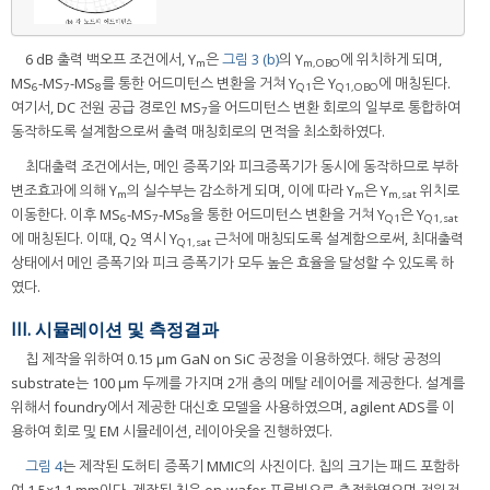
6 dB 출력 백오프 조건에서, Y
은
그림 3 (b)
의 Y
에 위치하게 되며,
m
m,OBO
MS
-MS
-MS
를 통한 어드미턴스 변환을 거쳐 Y
은 Y
에 매칭된다.
6
7
8
Q1
Q1,OBO
여기서, DC 전원 공급 경로인 MS
을 어드미턴스 변환 회로의 일부로 통합하여
7
동작하도록 설계함으로써 출력 매칭회로의 면적을 최소화하였다.
최대출력 조건에서는, 메인 증폭기와 피크증폭기가 동시에 동작하므로 부하
변조효과에 의해 Y
의 실수부는 감소하게 되며, 이에 따라 Y
은 Y
위치로
m
m
m,sat
이동한다. 이후 MS
-MS
-MS
을 통한 어드미턴스 변환을 거쳐 Y
은 Y
6
7
8
Q1
Q1,sat
에 매칭된다. 이때, Q
역시 Y
근처에 매칭되도록 설계함으로써, 최대출력
2
Q1,sat
상태에서 메인 증폭기와 피크 증폭기가 모두 높은 효율을 달성할 수 있도록 하
였다.
III. 시뮬레이션 및 측정결과
칩 제작을 위하여 0.15 μm GaN on SiC 공정을 이용하였다. 해당 공정의
substrate는 100 μm 두께를 가지며 2개 층의 메탈 레이어를 제공한다. 설계를
위해서 foundry에서 제공한 대신호 모델을 사용하였으며, agilent ADS를 이
용하여 회로 및 EM 시뮬레이션, 레이아웃을 진행하였다.
그림 4
는 제작된 도허티 증폭기 MMIC의 사진이다. 칩의 크기는 패드 포함하