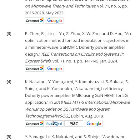
on Microwave Theory and Techniques
, vol. 71, no. 5, pp.
2016-2028, May 2023.
[3]
.
P. Chen, R. J. Liu, L. Yu, Z. Zhao, X. W. Zhu, and D. Hou, “An
optimization method for load modulation trajectories in
a millimeter-wave GaNMMIC Doherty power amplifier
design,”
IEEE Transactions on Circuits and Systems II:
Express Briefs
, vol. 71, no. 1, pp. 141-145, Jan. 2024.
[4]
.
K. Nakatani, Y. Yamaguchi, Y. Komatsuzaki, S. Sakata, S.
Shinjo, and K. Yamanaka, “A ka-band high efficiency
Doherty power amplifier MMIC using GaN-HEMT for 5G
application,” in
2018 IEEE MTT-S International Microwave
Workshop Series on 5G Hardware and System
Technologies(IMWS-5G)
, Dublin, Aug. 2018.
[5]
.
Y. Yamaguchi, K. Nakatani, and S. Shinjo, “A wideband