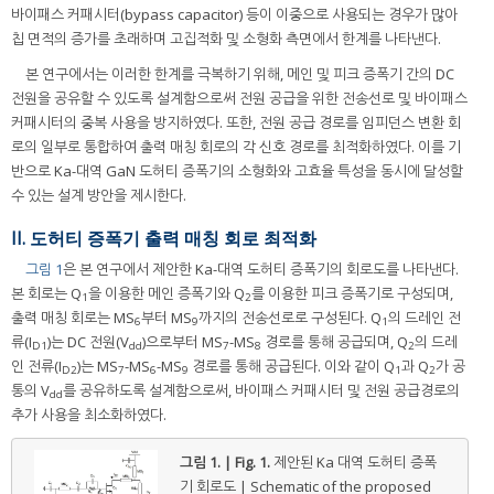
바이패스 커패시터(bypass capacitor) 등이 이중으로 사용되는 경우가 많아
칩 면적의 증가를 초래하며 고집적화 및 소형화 측면에서 한계를 나타낸다.
본 연구에서는 이러한 한계를 극복하기 위해, 메인 및 피크 증폭기 간의 DC
전원을 공유할 수 있도록 설계함으로써 전원 공급을 위한 전송선로 및 바이패스
커패시터의 중복 사용을 방지하였다. 또한, 전원 공급 경로를 임피던스 변환 회
로의 일부로 통합하여 출력 매칭 회로의 각 신호 경로를 최적화하였다. 이를 기
반으로 Ka-대역 GaN 도허티 증폭기의 소형화와 고효율 특성을 동시에 달성할
수 있는 설계 방안을 제시한다.
II. 도허티 증폭기 출력 매칭 회로 최적화
그림 1
은 본 연구에서 제안한 Ka-대역 도허티 증폭기의 회로도를 나타낸다.
본 회로는 Q
을 이용한 메인 증폭기와 Q
를 이용한 피크 증폭기로 구성되며,
1
2
출력 매칭 회로는 MS
부터 MS
까지의 전송선로로 구성된다. Q
의 드레인 전
6
9
1
류(I
)는 DC 전원(V
)으로부터 MS
-MS
경로를 통해 공급되며, Q
의 드레
D1
dd
7
8
2
인 전류(I
)는 MS
-MS
-MS
경로를 통해 공급된다. 이와 같이 Q
과 Q
가 공
D2
7
6
9
1
2
통의 V
를 공유하도록 설계함으로써, 바이패스 커패시터 및 전원 공급경로의
dd
추가 사용을 최소화하였다.
그림 1. | Fig. 1.
제안된 Ka 대역 도허티 증폭
기 회로도 | Schematic of the proposed