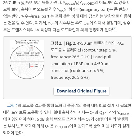
26.7 dBm 및 PAE 63.1 %를 가진다. Y
및 Y
의 어드미턴스 값을 비
opt,sat
opt,OBO
교해 보면, 출력이 백오프될 경우 Y
의 허수부(imaginary part)는 큰 변화가
opt
없는 반면, 실수부(real part)는 포화 출력 상태 대비 감소하는 방향으로 이동하
는 것을 알 수 있다. 여기서, Y
의 허수부는 주로 C
에 의해서 결정되며, 실수
opt
ds
[
7
]
부는 트랜지스터의 I-V 특성에 따른 로드라인에 의해 결정되게 된다
.
그림 2. | Fig. 2.
4×50 μm 트랜지스터의 PAE
로드풀 시뮬레이션 (contour step: 5 %,
frequency: 26.5 GHz) | Load-pull
simulation of PAE for a 4×50 μm
transistor (contour step: 5 %,
frequency: 26.5 GHz).
Download Original Figure
그림 2
의 로드풀 결과를 통해 도허티 증폭기의 출력 매칭회로 설계 시 필요한
매칭 포인트를 도출할 수 있다. 최대 출력 상태에서는 Q
과 Q
가 각각 Y
1
2
opt,sat
에 매칭되어야 하며, 6 dB 출력 백오프 조건에서는 Q
가 off됨에 따라 발생하
2
는 부하 변조 효과에 의해 Q
은 Y
에 매칭되도록 출력 매칭 회로가 설계
1
opt,OBO
되어야 한다.