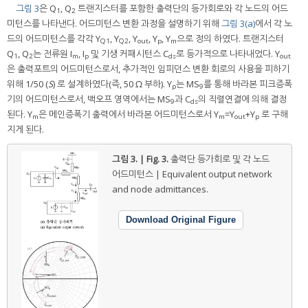
그림 3
은 Q
, Q
트랜지스터를 포함한 출력단의 등가회로와 각 노드의 어드
1
2
미턴스를 나타낸다. 어드미턴스 변환 과정을 설명하기 위해
그림 3(a)
에서 각 노
드의 어드미턴스를 각각 Y
, Y
, Y
, Y
, Y
으로 정의 하였다. 트랜지스터
Q1
Q2
out
p
m
Q
, Q
는 전류원 I
, I
및 기생 커패시턴스 C
로 등가적으로 나타내었다. Y
1
2
m
p
ds
out
은 출력포트의 어드미턴스로서, 추가적인 임피던스 변환 회로의 사용을 피하기
위해 1/50 (
S
) 로 설계하였다(즉, 50 Ω 부하). Y
는 MS
를 통해 바라본 피크증폭
p
9
기의 어드미턴스로서, 백오프 영역에서는 MS
과 C
의 직렬연결에 의해 결정
9
ds
된다. Y
은 메인증폭기 출력에서 바라본 어드미턴스로서 Y
=Y
+Y
로 구해
m
m
out
p
지게 된다.
그림 3. | Fig. 3.
출력단 등가회로 및 각 노드
어드미턴스 | Equivalent output network
and node admittances.
Download Original Figure