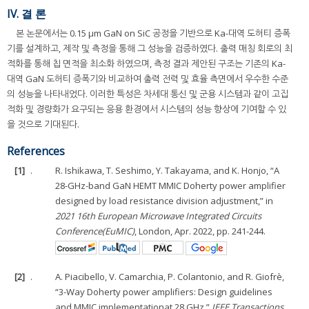
IV. 결 론
본 논문에서는 0.15 μm GaN on SiC 공정을 기반으로 Ka-대역 도허티 증폭
기를 설계하고, 제작 및 측정을 통해 그 성능을 검증하였다. 출력 매칭 회로의 최
적화를 통해 칩 면적을 최소화 하였으며, 측정 결과 제안된 구조는 기존의 Ka-
대역 GaN 도허티 증폭기와 비교하여 출력 전력 및 효율 측면에서 우수한 수준
의 성능을 나타내었다. 이러한 특성은 차세대 통신 및 군용 시스템과 같이 고집
적화 및 경량화가 요구되는 응용 환경에서 시스템의 성능 향상에 기여할 수 있
을 것으로 기대된다.
References
[1]
.
R. Ishikawa, T. Seshimo, Y. Takayama, and K. Honjo, “A
28-GHz-band GaN HEMT MMIC Doherty power amplifier
designed by load resistance division adjustment,” in
2021 16th European Microwave Integrated Circuits
Conference(EuMIC)
, London, Apr. 2022, pp. 241-244.
[2]
.
A. Piacibello, V. Camarchia, P. Colantonio, and R. Giofrè,
“3-Way Doherty power amplifiers: Design guidelines
and MMIC implementationat 28 GHz,”
IEEE Transactions