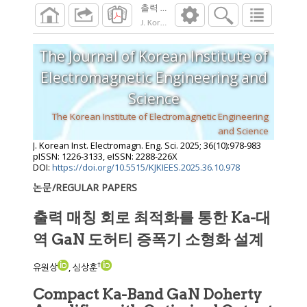
출력 매칭 회로 최적화를 통한 Ka-대역 Ga
J. Korean Inst. Electromagn. Eng. Sci.
2025
;
36
The Journal of Korean Institute of
Electromagnetic Engineering and
Science
The Korean Institute of Electromagnetic Engineering
and Science
J. Korean Inst. Electromagn. Eng. Sci.
2025
;
36
(
10
):
978
-
983
pISSN: 1226-3133, eISSN: 2288-226X
DOI:
https://doi.org/10.5515/KJKIEES.2025.36.10.978
논문/REGULAR PAPERS
출력 매칭 회로 최적화를 통한 Ka-대
역 GaN 도허티 증폭기 소형화 설계
†
유원상
, 심상훈
Compact Ka-Band GaN Doherty