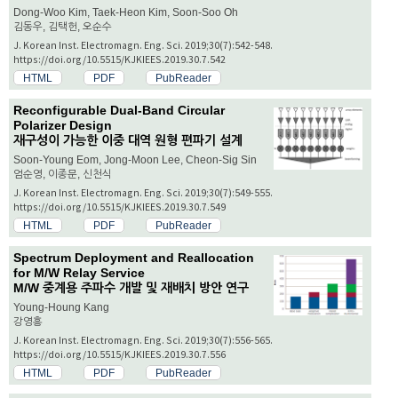
Dong-Woo Kim, Taek-Heon Kim, Soon-Soo Oh
김동우, 김택헌, 오순수
J. Korean Inst. Electromagn. Eng. Sci. 2019;30(7):542-548.
https://doi.org/10.5515/KJKIEES.2019.30.7.542
HTML
PDF
PubReader
Reconfigurable Dual-Band Circular
Polarizer Design
재구성이 가능한 이중 대역 원형 편파기 설계
Soon-Young Eom, Jong-Moon Lee, Cheon-Sig Sin
엄순영, 이종문, 신천식
J. Korean Inst. Electromagn. Eng. Sci. 2019;30(7):549-555.
https://doi.org/10.5515/KJKIEES.2019.30.7.549
HTML
PDF
PubReader
Spectrum Deployment and Reallocation
for M/W Relay Service
M/W 중계용 주파수 개발 및 재배치 방안 연구
Young-Houng Kang
강영흥
J. Korean Inst. Electromagn. Eng. Sci. 2019;30(7):556-565.
https://doi.org/10.5515/KJKIEES.2019.30.7.556
HTML
PDF
PubReader