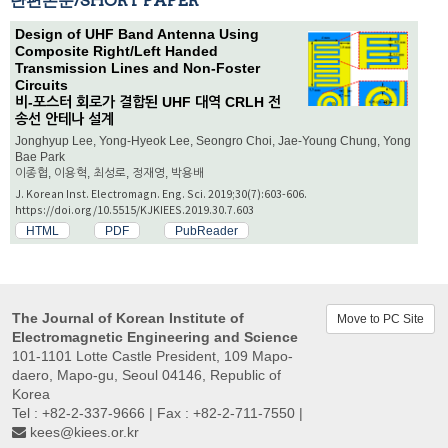
단편논문/SHORT PAPER
Design of UHF Band Antenna Using
Composite Right/Left Handed
Transmission Lines and Non-Foster
Circuits
비-포스터 회로가 결합된 UHF 대역 CRLH 전
송선 안테나 설계
Jonghyup Lee, Yong-Hyeok Lee, Seongro Choi, Jae-Young Chung, Yong
Bae Park
이종협, 이용혁, 최성로, 정재영, 박용배
J. Korean Inst. Electromagn. Eng. Sci. 2019;30(7):603-606.
https://doi.org/10.5515/KJKIEES.2019.30.7.603
HTML
PDF
PubReader
The Journal of Korean Institute of
Move to PC Site
Electromagnetic Engineering and Science
101-1101 Lotte Castle President, 109 Mapo-
daero, Mapo-gu, Seoul 04146, Republic of
Korea
Tel : +82-2-337-9666 | Fax : +82-2-711-7550 |
kees@kiees.or.kr