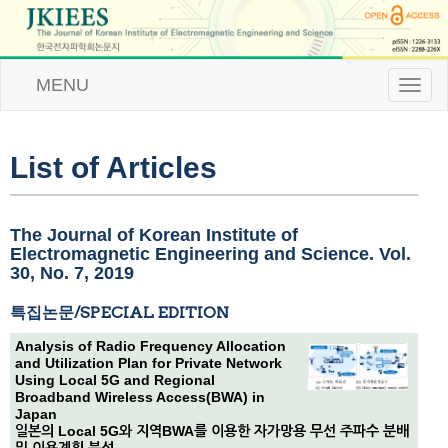
MENU
T
o
g
g
l
List of Articles
e
n
a
v
The Journal of Korean Institute of
i
Electromagnetic Engineering and Science. Vol.
g
30, No. 7, 2019
a
t
특집논문/SPECIAL EDITION
i
o
Analysis of Radio Frequency Allocation
n
and Utilization Plan for Private Network
Using Local 5G and Regional
Broadband Wireless Access(BWA) in
Japan
일본의 Local 5G와 지역BWA를 이용한 자가망용 무선 주파수 분배