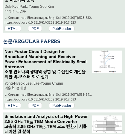
및 이용계획 분석
Duk-Kyu Park, Young Soo Kim
박덕규, 김영수
J. Korean Inst. Electromagn. Eng. Sci. 2019;30(7):523-532.
https://doi.org/10.5515/KJKIEES.2019.30.7.523
HTML
PDF
PubReader
논문/REGULAR PAPERS
Non-Foster Circuit Design for
Broadband Matching and Receiver
Power Enhancement of Electrically Small
Antennas
소형 안테나의 광대역 정합 및 수신전력 개선을
위한 비-포스터 회로 설계
Yong-Hyeok Lee, Jae-Young Chung
이용혁, 정재영
J. Korean Inst. Electromagn. Eng. Sci. 2019;30(7):533-541.
https://doi.org/10.5515/KJKIEES.2019.30.7.533
HTML
PDF
PubReader
Simulation and Analysis of a High-Power
2.85-GHz TE
-TEM Mode Converter
10
고출력 2.85 GHz TE
-TEM 모드 변환기 시뮬
10
레이션 및 분석