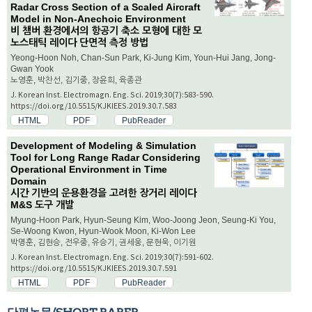
Radar Cross Section of a Scaled Aircraft
Model in Non-Anechoic Environment
비 챔버 환경에서의 항공기 축소 모형에 대한 모
노스태틱 레이다 단면적 측정 방법
Yeong-Hoon Noh, Chan-Sun Park, Ki-Jung Kim, Youn-Hui Jang, Jong-
Gwan Yook
노영훈, 박찬선, 김기중, 장윤희, 육종관
J. Korean Inst. Electromagn. Eng. Sci. 2019;30(7):583-590.
https://doi.org/10.5515/KJKIEES.2019.30.7.583
HTML
PDF
PubReader
Development of Modeling & Simulation
Tool for Long Range Radar Considering
Operational Environment in Time
Domain
시간 기반의 운용환경을 고려한 장거리 레이다
M&S 도구 개발
Myung-Hoon Park, Hyun-Seung Kim, Woo-Joong Jeon, Seung-Ki You,
Se-Woong Kwon, Hyun-Wook Moon, Ki-Won Lee
박명훈, 김현승, 전우중, 유승기, 권세웅, 문현욱, 이기원
J. Korean Inst. Electromagn. Eng. Sci. 2019;30(7):591-602.
https://doi.org/10.5515/KJKIEES.2019.30.7.591
HTML
PDF
PubReader