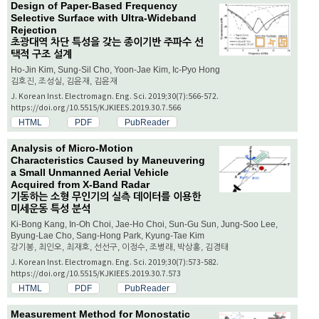
Design of Paper-Based Frequency
Selective Surface with Ultra-Wideband
Rejection
초광대역 차단 특성을 갖는 종이기반 주파수 선
택적 구조 설계
Ho-Jin Kim, Sung-Sil Cho, Yoon-Jae Kim, Ic-Pyo Hong
김호진, 조성실, 김윤재, 김윤재
J. Korean Inst. Electromagn. Eng. Sci. 2019;30(7):566-572.
https://doi.org/10.5515/KJKIEES.2019.30.7.566
HTML
PDF
PubReader
Analysis of Micro-Motion
Characteristics Caused by Maneuvering
a Small Unmanned Aerial Vehicle
Acquired from X-Band Radar
기동하는 소형 무인기의 실측 데이터를 이용한
미세운동 특성 분석
Ki-Bong Kang, In-Oh Choi, Jae-Ho Choi, Sun-Gu Sun, Jung-Soo Lee,
Byung-Lae Cho, Sang-Hong Park, Kyung-Tae Kim
강기봉, 최인오, 최재호, 선선구, 이정수, 조병래, 박상홍, 김경태
J. Korean Inst. Electromagn. Eng. Sci. 2019;30(7):573-582.
https://doi.org/10.5515/KJKIEES.2019.30.7.573
HTML
PDF
PubReader
Measurement Method for Monostatic