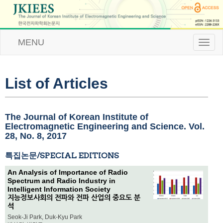
MENU
T
o
g
g
l
List of Articles
e
n
a
v
The Journal of Korean Institute of
i
Electromagnetic Engineering and Science. Vol.
g
28, No. 8, 2017
a
t
특집논문/SPECIAL EDITIONS
i
o
An Analysis of Importance of Radio
n
Spectrum and Radio Industry in
Intelligent Information Society
지능정보사회의 전파와 전파 산업의 중요도 분
석
Seok-Ji Park, Duk-Kyu Park