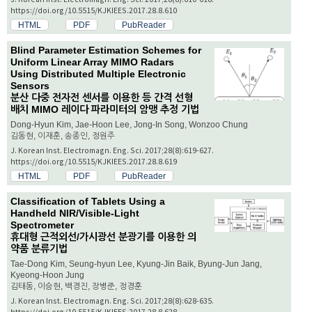
https://doi.org/10.5515/KJKIEES.2017.28.8.610
HTML
PDF
PubReader
Blind Parameter Estimation Schemes for
Uniform Linear Array MIMO Radars
Using Distributed Multiple Electronic
Sensors
분산 다중 전자전 센서를 이용한 등 간격 선형
배치 MIMO 레이다 파라미터의 암맹 추정 기법
Dong-Hyun Kim, Jae-Hoon Lee, Jong-In Song, Wonzoo Chung
김동현, 이재훈, 송종인, 정원주
J. Korean Inst. Electromagn. Eng. Sci. 2017;28(8):619-627.
https://doi.org/10.5515/KJKIEES.2017.28.8.619
HTML
PDF
PubReader
Classification of Tablets Using a
Handheld NIR/Visible-Light
Spectrometer
휴대형 근적외선/가시광선 분광기를 이용한 의
약품 분류기법
Tae-Dong Kim, Seung-hyun Lee, Kyung-Jin Baik, Byung-Jun Jang,
Kyeong-Hoon Jung
김태동, 이승현, 백경진, 장병준, 정경훈
J. Korean Inst. Electromagn. Eng. Sci. 2017;28(8):628-635.
https://doi.org/10.5515/KJKIEES.2017.28.8.628