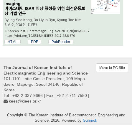
Imaging
바이스태틱 ISAR 영상 형성을 위한 회전운동보
상 기법 연구
Byung-Soo Kang, Bo-Hyun Ryu, Kyung-Tae Kim
강병수, 유보현, 김경태
J. Korean Inst. Electromagn. Eng. Sci. 2017;28(8):670-677.
https://doi.org/10.5515/KJKIEES.2017.28.8.670
HTML
PDF
PubReader
The Journal of Korean Institute of
Move to PC Site
Electromagnetic Engineering and Science
101-1101 Lotte Castle President, 109 Mapo-
daero, Mapo-gu, Seoul 04146, Republic of
Korea
Tel : +82-2-337-9666 | Fax : +82-2-711-7550 |
kees@kiees.or.kr
Copyright © The Korean Institute of Electromagnetic Engineering and
Science. 2026. Powered by
Guhmok