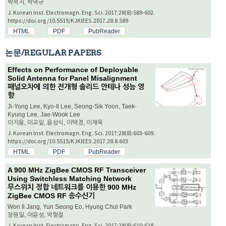
박석지, 박덕규
J. Korean Inst. Electromagn. Eng. Sci. 2017;28(8):589-602.
https://doi.org/10.5515/KJKIEES.2017.28.8.589
HTML
PDF
PubReader
논문/REGULAR PAPERS
Effects on Performance of Deployable
Solid Antenna for Panel Misalignment
패널오차에 의한 전개형 솔리드 안테나 성능 영
향
Ji-Yong Lee, Kyo-Il Lee, Seong-Sik Yoon, Taek-
Kyung Lee, Jae-Wook Lee
이지용, 이교일, 윤성식, 이택경, 이재욱
J. Korean Inst. Electromagn. Eng. Sci. 2017;28(8):603-609.
https://doi.org/10.5515/KJKIEES.2017.28.8.603
HTML
PDF
PubReader
A 900 MHz ZigBee CMOS RF Transceiver
Using Switchless Matching Network
무스위치 정합 네트워크를 이용한 900 MHz
ZigBee CMOS RF 송수신기
Won Il Jang, Yun Seong Eo, Hyung Chul Park
장원일, 어윤성, 박형철
J. Korean Inst. Electromagn. Eng. Sci. 2017;28(8):610-618.