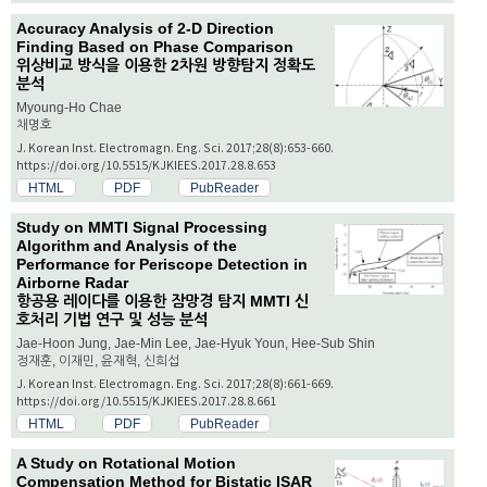
Accuracy Analysis of 2-D Direction
Finding Based on Phase Comparison
위상비교 방식을 이용한 2차원 방향탐지 정확도
분석
Myoung-Ho Chae
채명호
J. Korean Inst. Electromagn. Eng. Sci. 2017;28(8):653-660.
https://doi.org/10.5515/KJKIEES.2017.28.8.653
HTML
PDF
PubReader
Study on MMTI Signal Processing
Algorithm and Analysis of the
Performance for Periscope Detection in
Airborne Radar
항공용 레이다를 이용한 잠망경 탐지 MMTI 신
호처리 기법 연구 및 성능 분석
Jae-Hoon Jung, Jae-Min Lee, Jae-Hyuk Youn, Hee-Sub Shin
정재훈, 이재민, 윤재혁, 신희섭
J. Korean Inst. Electromagn. Eng. Sci. 2017;28(8):661-669.
https://doi.org/10.5515/KJKIEES.2017.28.8.661
HTML
PDF
PubReader
A Study on Rotational Motion
Compensation Method for Bistatic ISAR