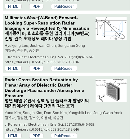
HTML
PDF
PubReader
Millimeter-Wave(W-Band) Forward-
Looking Super-Resolution Radar
Imaging via Reweighted
ℓ
-Minimization
1
재가중치
ℓ
-최소화를 통한 밀리미터파(W밴드)
1
전방 관측 초해상도 레이다 영상 기법
Hyukjung Lee, Joohwan Chun, Sungchan Song
이혁중, 전주환, 송성찬
J. Korean Inst. Electromagn. Eng. Sci. 2017;28(8):636-645.
https://doi.org/10.5515/KJKIEES.2017.28.8.636
HTML
PDF
PubReader
Radar Cross Section Reduction by
Planar Array of Dielectric Barrier
Discharge Plasma under Atmospheric
Pressure
평면 배열 유전체 장벽 방전 플라즈마 발생기의
대기압에서의 레이다 단면적 감소 효과
Yuna Kim, Sangin Kim, Doo-Soo Kim, Yongshik Lee, Jong-Gwan Yook
김유나, 김상인, 김두수, 이용식, 육종관
J. Korean Inst. Electromagn. Eng. Sci. 2017;28(8):646-652.
https://doi.org/10.5515/KJKIEES.2017.28.8.646
HTML
PDF
PubReader