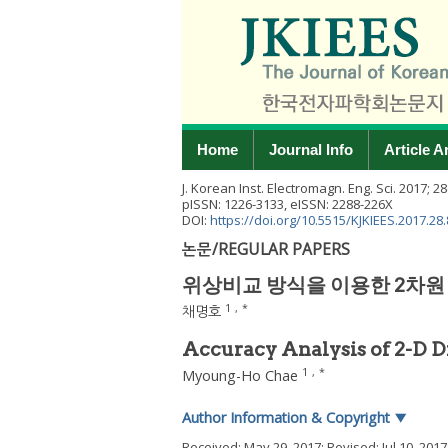
Home
Journal Info
Article A
J. Korean Inst. Electromagn. Eng. Sci.
2017
;
28
pISSN: 1226-3133, eISSN: 2288-226X
DOI:
https://doi.org/10.5515/KJKIEES.2017.28.
논문/REGULAR PAPERS
위상비교 방식을 이용한 2차원
1
,
*
채명호
Accuracy Analysis of 2-D 
1
,
*
Myoung-Ho Chae
Author Information & Copyright
▼
Received:
May 29, 2017
; Revised:
Jul 10, 2017