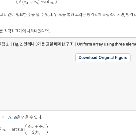
(
−
)
cos
β
x
x
θ
4
3
E
L
고각 값이 필요한 것을 알 수 있다. 위 식을 통해 고각은 방위각에 독립적이지만, 방위
[5]
조를 직각좌표계에 나타내었다
.
림 2. | Fig. 2.
안테나 3개를 균일 배치한 구조 | Uniform array using three eleme
Download Original Figure
면
식 (7)
,
(8)
을 얻을 수 있다.
+
(
)
ϕ
ϕ
a
c
b
c
=
arcsin
θ
E
L
=
arcsin
(
ϕ
a
c
+
ϕ
b
c
2
β
z
c
)
θ
E
L
2
β
z
c