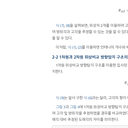
θ
θ
A
Z
식 (7)
,
(8)
을 살펴보면, 위상차 2개를 이용하여 
여 방위각과 고각을 추정할 수 있는 것을 알 수 있다
을 알 수 있다.
이처럼,
식 (1)
,
(2)
를 이용하면 안테나의 개수와 배
2-2 1차원과 2차원 위상비교 방향탐지 구조의
1차원 위상비교 방향탐지 구조를 이용한 입사된
치한다.
θ
식 (9)
는 앞서 구한
식 (6)
과는 달리, 고각의 항이 
그림 3
과
그림 4
에 1차원 위상비교 방향탐지 구
여 고각 및 방위각을 추정하였을 경우를 비교하였
래각 대비 추정된 도래각의 차이를 의미한다.