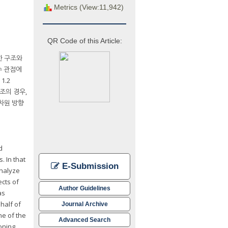
Metrics (View:11,942)
QR Code of this Article:
한 구조와
수 관점에
1.2
조의 경우,
2차원 방향
d
. In that
E-Submission
analyze
ects of
Author Guidelines
as
half of
Journal Archive
ne of the
Advanced Search
oning