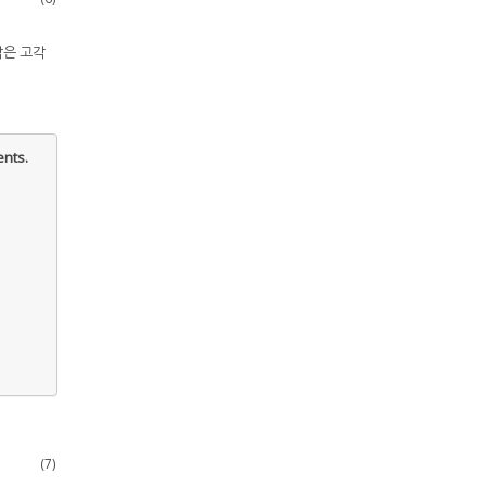
각은 고각
nts.
(7)