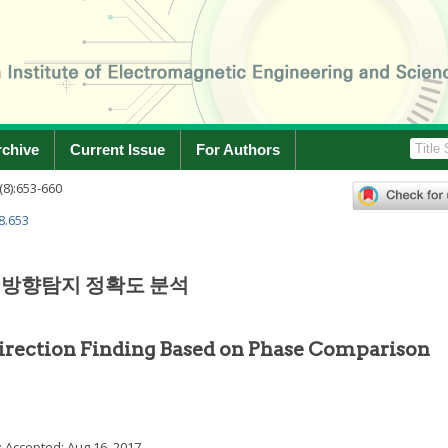
rchive
Current Issue
For Authors
(
8
):
653
-
660
8.653
 방향탐지 정확도 분석
Direction Finding Based on Phase Comparison
; Accepted:
Aug 16, 2017