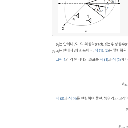
ϕ
는 안테나
j
와
i
의 위상차(rad),
β
는 위상상수(ra
ij
y
,
z
는 안테나
i
의 좌표이다.
식 (1)
,
(2)
는 일반화된 
i
i
그림 1
의 각 안테나의 좌표를
식 (1)
과
식 (2)
에 
ϕ
34
식 (3)
과
식 (4)
를 연립하여 풀면, 방위각과 고각
θ
θ
θ