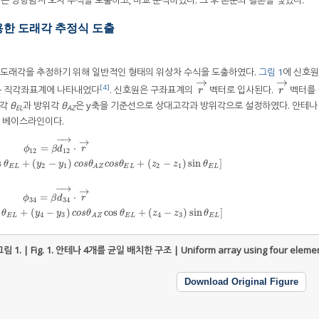
는 방향탐지 오차 수식을 도출하고, 비교 분석하였다. 그 후 논문의 결론을 맺었다.
용한 도래각 추정식 도출
 도래각을 추정하기 위해 일반적인 형태의 위상차 수식을 도출하였다.
그림 1
에 신호원
→
→
[4]
조를 직각좌표계에 나타내었다
. 신호원은 구좌표계의
벡터로 입사된다.
벡터를 
r
→
r
→
r
r
고각
θ
과 방위각
θ
은 y축을 기준선으로 상대고각과 방위각으로 설정하였다. 안테나 1
EL
AZ
각 베이스라인이다.
−
→
→
=
⋅
ϕ
β
d
r
12
12
)
sin
θ
A
Z
cos
θ
E
L
+
(
y
2
−
y
1
)
c
o
s
θ
A
Z
c
o
s
θ
E
L
+
(
z
2
−
z
1
)
sin
θ
E
L
]
s
+
(
−
)
+
(
−
)
sin
]
θ
y
y
c
o
s
θ
c
o
s
θ
z
z
θ
2
1
2
1
E
L
E
L
E
L
A
Z
−
→
→
=
⋅
ϕ
β
d
r
34
34
)
sin
θ
A
Z
cos
θ
E
L
+
(
y
4
−
y
3
)
c
o
s
θ
A
Z
cos
θ
E
L
+
(
z
4
−
z
3
)
sin
θ
E
L
]
+
(
−
)
cos
+
(
−
)
sin
]
θ
y
y
c
o
s
θ
θ
z
z
θ
4
3
4
3
E
L
E
L
E
L
A
Z
림 1. | Fig. 1.
안테나 4개를 균일 배치한 구조 | Uniform array using four elemen
Download Original Figure