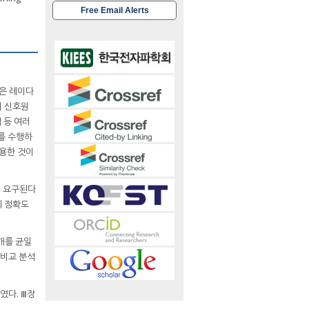
Free Email Alerts
은 레이다
의 신호원
 등 여러
를 수행하
이용한 것이
이 요구된다
지 정확도
개를 균일
 비교 분석
였다. Ⅲ장