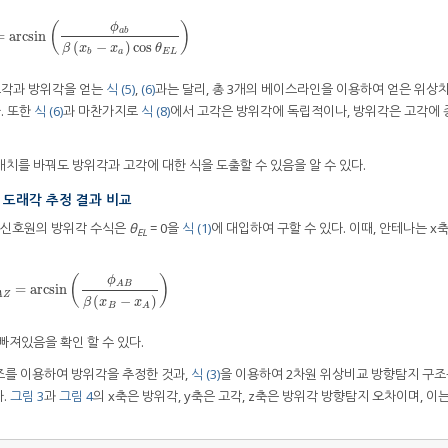
(
)
ϕ
a
b
=
arcsin
A
Z
=
arcsin
(
ϕ
a
b
β
(
x
b
−
x
a
)
cos
θ
E
L
)
(
−
)
cos
β
x
x
θ
b
a
E
L
고각과 방위각을 얻는
식 (5)
,
(6)
과는 달리, 총 3개의 베이스라인을 이용하여 얻은 위상
. 또한
식 (6)
과 마찬가지로
식 (8)
에서 고각은 방위각에 독립적이나, 방위각은 고각에
치를 바꿔도 방위각과 고각에 대한 식을 도출할 수 있음을 알 수 있다.
 도래각 추정 결과 비교
 신호원의 방위각 수식은
θ
= 0을
식 (1)
에 대입하여 구할 수 있다. 이때, 안테나는 x축
EL
(
)
ϕ
A
B
=
arcsin
θ
A
Z
=
arcsin
(
ϕ
A
B
β
(
x
B
−
x
A
)
)
A
Z
(
−
)
β
x
x
B
A
빠져있음을 확인 할 수 있다.
조를 이용하여 방위각을 추정한 것과,
식 (3)
을 이용하여 2차원 위상비교 방향탐지 구조
다.
그림 3
과
그림 4
의 x축은 방위각, y축은 고각, z축은 방위각 방향탐지 오차이며, 이는