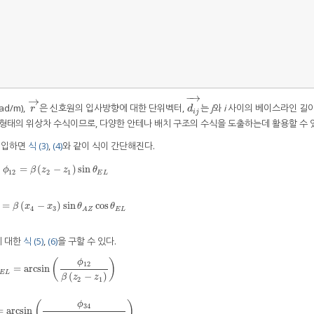
−
→
→
d/m),
은 신호원의 입사방향에 대한 단위벡터,
는
j
와
i
사이의 베이스라인 길이(
r
→
d
i
j
→
r
d
i
j
형태의 위상차 수식이므로, 다양한 안테나 배치 구조의 수식을 도출하는데 활용할 수 
대입하면
식 (3)
,
(4)
와 같이 식이 간단해진다.
=
(
−
)
sin
ϕ
12
=
β
(
z
2
−
z
1
)
sin
θ
E
L
ϕ
β
z
z
θ
12
2
1
E
L
=
(
−
)
sin
cos
ϕ
34
=
β
(
x
4
−
x
3
)
sin
θ
A
Z
cos
θ
E
L
β
x
x
θ
θ
4
3
E
L
A
Z
에 대한
식 (5)
,
(6)
을 구할 수 있다.
(
)
ϕ
12
=
arcsin
θ
E
L
=
arcsin
(
ϕ
12
β
(
z
2
−
z
1
)
)
E
L
(
−
)
β
z
z
2
1
(
)
ϕ
34
=
arcsin
A
Z
=
arcsin
(
ϕ
34
β
(
x
4
−
x
3
)
cos
θ
E
L
)