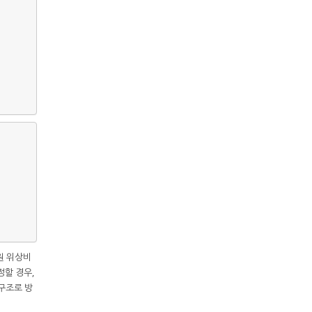
원 위상비
정할 경우,
 구조로 방