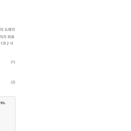
의 도래각
직각 좌표
과 2 사
(1)
(2)
ts.