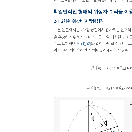
에서는 Ⅱ장에서 도출한 식을 이용하여 각 구조에 맞
Ⅱ. 일반적인 형태의 위상차 수식을 이
2-1 2차원 위상비교 방향탐지
본 논문에서는 2차원 공간에서 입사되는 신호의
을 추정하기 위해 안테나 4개를 균일 배치한 구
계로 표현하면
식 (1)
,
(2)
와 같이 나타낼 수 있다. 
이가 고각 베이스라인, 안테나 3과 4 사이가 방위
ϕ
12
=
β
d
12
→
⋅
r
→
=
β
[
(
x
2
−
x
1
=
[
(
−
)
sin
co
β
x
x
θ
2
1
A
Z
ϕ
34
=
β
d
34
→
⋅
r
→
=
β
[
(
x
4
−
x
3
=
[
(
−
)
sin
cos
β
x
x
θ
4
3
A
Z
그