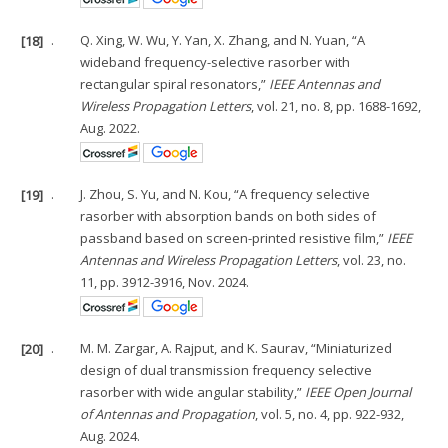
[18]
.
Q. Xing, W. Wu, Y. Yan, X. Zhang, and N. Yuan, “A
wideband frequency-selective rasorber with
rectangular spiral resonators,”
IEEE Antennas and
Wireless Propagation Letters
, vol. 21, no. 8, pp. 1688-1692,
Aug. 2022.
[19]
.
J. Zhou, S. Yu, and N. Kou, “A frequency selective
rasorber with absorption bands on both sides of
passband based on screen-printed resistive film,”
IEEE
Antennas and Wireless Propagation Letters
, vol. 23, no.
11, pp. 3912-3916, Nov. 2024.
[20]
.
M. M. Zargar, A. Rajput, and K. Saurav, “Miniaturized
design of dual transmission frequency selective
rasorber with wide angular stability,”
IEEE Open Journal
of Antennas and Propagation
, vol. 5, no. 4, pp. 922-932,
Aug. 2024.