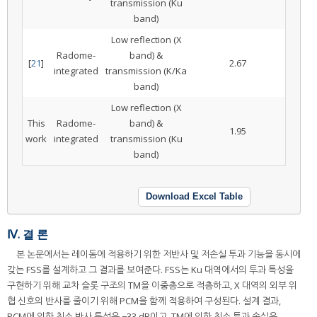
transmission (Ku
band)
Low reflection (X
Radome-
band) &
[
21
]
2.67
integrated
transmission (K/Ka
band)
Low reflection (X
This
Radome-
band) &
1.95
work
integrated
transmission (Ku
band)
Download Excel Table
Ⅳ. 결 론
본 논문에서는 레이돔에 적용하기 위한 저반사 및 저손실 투과 기능을 동시에
갖는 FSS를 설계하고 그 결과를 보여준다. FSS는 Ku 대역에서의 투과 특성을
구현하기 위해 교차 슬롯 구조의 TM을 이중층으로 적층하고, X 대역의 외부 위
협 신호의 반사를 줄이기 위해 PCM을 함께 적용하여 구성된다. 설계 결과,
PCM에 의한 최소 반사 특성은 −33 dB이고, TM에 의한 최소 투과 손실은