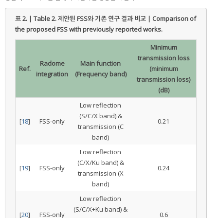
표 2. | Table 2.
제안된 FSS와 기존 연구 결과 비교 | Comparison of
the proposed FSS with previously reported works.
Minimum
transmission loss
Radome
Main function
Ref.
(minimum
integration
(Frequency band)
transmission loss)
(dB)
Low reflection
(S/C/X band) &
[
18
]
FSS-only
0.21
transmission (C
band)
Low reflection
(C/X/Ku band) &
[
19
]
FSS-only
0.24
transmission (X
band)
Low reflection
(S/C/X+Ku band) &
[
20
]
FSS-only
0.6