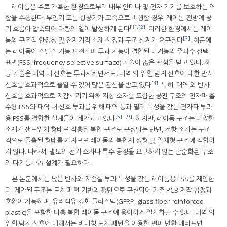
레이돔은 주로 가혹한 환경으로부터 내부 안테나 및 전자 기기를 보호하는 역
할을 수행한다. 무인기 또는 항공기가 고속으로 비행할 경우, 레이돔 전방에 공
[
1
],[
2
]
기 흐름이 압축되어 다량의 열이 발생하게 된다
. 이러한 환경에서는 레이
[
3
]
돔의 구조적 안정성 및 전자기적 소재 선정과 구조 설계가 요구된다
. 최근에
는 레이돔에 스텔스 기능과 전자파 투과 기능이 결합된 다기능의 주파수 선택
표면(FSS, frequency selective surface) 기술이 많은 관심을 받고 있다. 해
당 기술은 대역 내 신호는 투과시키면서도, 대역 외 위협 탐지 신호에 대한 반사
[
4
]
신호를 효과적으로 줄일 수 있어 많은 관심을 받고 있다
. 특히, 대역 외 반사
신호를 효과적으로 저감시키기 위해 저항 소자를 포함한 공진 구조의 전자파 흡
수용 FSS와 대역 내 신호 투과를 위해 대역 통과 필터 특성을 갖는 전자파 투과
[
5
]~[
9
]
용 FSS를 결합한 설계들이 제안되고 있다
. 하지만, 레이돔 구조는 다양한
소재가 샌드위치 형태로 적층된 복합 구조로 구성되는 반면, 저항 소자는 구조
적으로 돌출된 형태를 가지므로 레이돔의 복합재 성형 및 일체형 구조에 적합하
지 않다. 따라서, 별도의 전기 소자나 특수 공정을 요구하지 않는 단순화된 구조
의 다기능 FSS 설계가 필요하다.
본 논문에서는 낮은 반사와 저손실 투과 특성을 갖는 레이돔용 FSS를 제안한
다. 제안된 구조는 도체 패턴 기반의 평면으로 구현되어 기존 PCB 제작 공정과
호환이 가능하며, 유리섬유 강화 플라스틱(GFRP, glass fiber reinforced
plastic)을 포함한 다층 복합 레이돔 구조에 용이하게 일체화될 수 있다. 대역 외
위협 탐지 신호에 대해서는 비대칭 도체 패턴을 이용한 편파 변환 메타표면