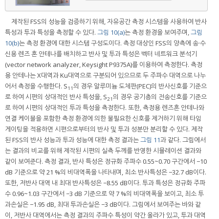
제작된 FSS의 성능을 검증하기 위해, 자유공간 측정 시스템을 사용하여 반사
특성과 투과 특성을 측정할 수 있다.
그림 10(a)
는 측정 환경을 보여주며,
그림
10(b)
는 측정 환경에 대한 시스템 구성도이다. 측정 대상인 FSS의 양측에 송·수
신용 렌즈 혼 안테나를 배치하고 반사 및 투과 특성은 벡터 네트워크 분석기
(vector network analyzer, Keysight P9375A)를 이용하여 측정한다. 측정
용 안테나는 X대역과 Ku대역으로 구분되어 있으므로 두 주파수 대역으로 나누
어서 측정을 수행한다. S
의 경우 알루미늄 도체판(PEC)의 반사신호를 기준으
11
로 하여 시편의 상대적인 반사 특성을, S
의 경우 공기층의 전송신호를 기준으
21
로 하여 시편의 상대적인 투과 특성을 측정한다. 또한, 측정용 렌즈혼 안테나와
연결 케이블을 포함한 측정 환경에 의한 불필요한 신호를 제거하기 위해 타임
게이팅을 적용하면 시편으로부터의 반사 및 투과 성분만 분리할 수 있다. 제작
된 FSS의 반사 성능과 투과 성능에 대한 측정 결과는
그림 11
과 같다. 그림에서
는 결과의 비교를 위해 제작된 시편의 실측 두께를 반영한 시뮬레이션 결과와
같이 보여준다. 측정 결과, 반사 특성은 정규화 주파수 0.55~0.70 구간에서 −10
dB 기준으로 약 21 %의 비대역폭을 나타내며, 최소 반사특성은 −32.7 dB이다.
또한, 저반사 대역 내 최대 반사특성은 −8.55 dB이다. 투과 특성은 정규화 주파
수 0.96~1.03 구간에서 −3 dB 기준으로 약 7 %의 비대역폭을 보이고, 최소 투
과손실은 −1.95 dB, 최대 투과손실은 −3 dB이다. 그림에서 보여주는 바와 같
이, 저반사 대역에서는 측정 결과의 주파수 특성이 약간 올라가 있고, 투과 대역