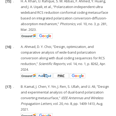
[15]
.
H. A. Khan, U. Rafique, S. M. Abbas, F. Ahmed, Y. Huang,
and J. A. Uqaili, et al., “Polarization-independent ultra
wideband RCS reduction conformal coding metasurface
based on integrated polarization conversion-diffusion-
absorption mechanism,”
Photonics
, vol. 10, no. 3, p. 281,
Mar. 2023.
[16]
.
A. Ahmad, D. Y. Choi, “Design, optimization, and
comparative analysis of wide-band polarization
conversion along with dual coding sequences for RCS
reduction,”
Scientific Reports
, vol. 14, no. 1, p. 8262, Apr.
2024.
[17]
.
B. Kamal, J. Chen, Y. Yin, J. Ren, S. Ullah, and U. Ali, “Design
and experimental analysis of dual-band polarization
converting metasurface,”
IEEE Antennas and Wireless
Propagation Letters
, vol. 20, no. 8, pp. 1409-1413, Aug.
2021.