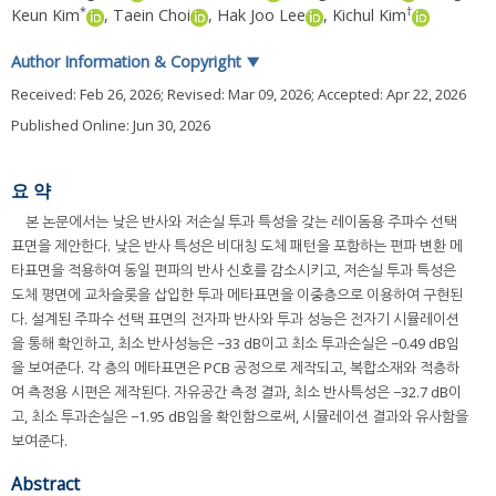
*
†
Keun Kim
,
Taein Choi
,
Hak Joo Lee
,
Kichul Kim
Author Information & Copyright
▼
Received:
Feb 26, 2026
; Revised:
Mar 09, 2026
; Accepted:
Apr 22, 2026
Published Online: Jun 30, 2026
요 약
본 논문에서는 낮은 반사와 저손실 투과 특성을 갖는 레이돔용 주파수 선택
표면을 제안한다. 낮은 반사 특성은 비대칭 도체 패턴을 포함하는 편파 변환 메
타표면을 적용하여 동일 편파의 반사 신호를 감소시키고, 저손실 투과 특성은
도체 평면에 교차슬롯을 삽입한 투과 메타표면을 이중층으로 이용하여 구현된
다. 설계된 주파수 선택 표면의 전자파 반사와 투과 성능은 전자기 시뮬레이션
을 통해 확인하고, 최소 반사성능은 −33 dB이고 최소 투과손실은 −0.49 dB임
을 보여준다. 각 층의 메타표면은 PCB 공정으로 제작되고, 복합소재와 적층하
여 측정용 시편은 제작된다. 자유공간 측정 결과, 최소 반사특성은 −32.7 dB이
고, 최소 투과손실은 −1.95 dB임을 확인함으로써, 시뮬레이션 결과와 유사함을
보여준다.
Abstract