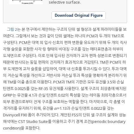
selective surface.
Download Original Figure
그림 2
는 본 연구에서 제안하는 구조의 단위 셀 형상과 설계 파라미터들을 보
여준다. 그림에서 보는 것과 같이 단위 셀에는 하나의 PCM과 두 개의 TM으로
구성된다. PCM은 대역 외 입사 신호의 편파 변환을 유도하기 위해 두 개의 직사
각형 슬릿을 포함한 사각 링 형태의 비대칭 구조를 갖는 메타표면층과 하부의
도체면으로 구성된다. 이로 인해 입사된 전자파가 교차 편파 성분으로 변환되기
때문에 반사되는 동일 편파의 전자파가 효과적으로 저감된다. TM은 PCM의 하
부 도체면에 교차 슬롯을 삽입하여, 대역 내 신호를 투과시킬 수 있다. 투과 대역
의 저손실 특성을 개선하고 저반사와 저손실 투과 특성을 명확하게 분리하기 위
해 TM을 이중 층으로 이용한다. PCM과 TM의 기판은 모두 유전율 3.5와 손실
탄젠트 0.0025를 갖는 RF-35 유전체를 사용한다. 설계 구조의 최상층에 배치된
GFRP는 유전율 4.1과 손실 탄젠트 0.02의 특성을 갖는 레이돔 최외각층으로서
외부 환경으로부터 전체 구조를 보호하는 역할을 한다. 마지막으로, 각 층별 이
격거리를 유지하기 위해, 유전율
εr
=1.13과 손실 탄젠트 0.0022을 갖는
Divinycell F90 폼이 추가되어 있다. 제안된 FSS의 단위 셀 구조의 설계와 성능
해석에는 CST Studio Suite를 이용하고 주기 경계 조건(periodic boundary
condition)을 포함한다.