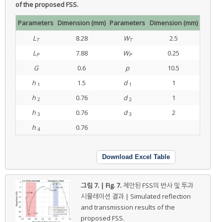
of the proposed FSS.
Parameters
Dimension (mm)
Parameters
Dimension (mm)
L
8.28
W
2.5
T
T
L
7.88
W
0.25
P
P
G
0.6
p
10.5
h
1.5
d
1
1
1
h
0.76
d
1
2
2
h
0.76
d
2
3
3
h
0.76
4
Download Excel Table
그림 7. | Fig. 7.
제안된 FSS의 반사 및 투과
시뮬레이션 결과 | Simulated reflection
and transmission results of the
proposed FSS.