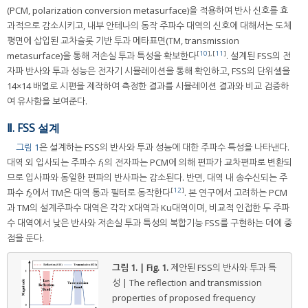
(PCM, polarization conversion metasurface)을 적용하여 반사 신호를 효
과적으로 감소시키고, 내부 안테나의 동작 주파수 대역의 신호에 대해서는 도체
평면에 삽입된 교차슬롯 기반 투과 메타표면(TM, transmission
[
10
],[
11
]
metasurface)을 통해 저손실 투과 특성을 확보한다
. 설계된 FSS의 전
자파 반사와 투과 성능은 전자기 시뮬레이션을 통해 확인하고, FSS의 단위셀을
14×14 배열로 시편을 제작하여 측정한 결과를 시뮬레이션 결과와 비교 검증하
여 유사함을 보여준다.
Ⅱ. FSS 설계
그림 1
은 설계하는 FSS의 반사와 투과 성능에 대한 주파수 특성을 나타낸다.
대역 외 입사되는 주파수
f
의 전자파는 PCM에 의해 편파가 교차편파로 변환되
1
므로 입사파와 동일한 편파의 반사파는 감소된다. 반면, 대역 내 송수신되는 주
[
12
]
파수
f
에서 TM은 대역 통과 필터로 동작한다
. 본 연구에서 고려하는 PCM
2
과 TM의 설계주파수 대역은 각각 X대역과 Ku대역이며, 비교적 인접한 두 주파
수 대역에서 낮은 반사와 저손실 투과 특성의 복합기능 FSS를 구현하는 데에 중
점을 둔다.
그림 1. | Fig. 1.
제안된 FSS의 반사와 투과 특
성 | The reflection and transmission
properties of proposed frequency