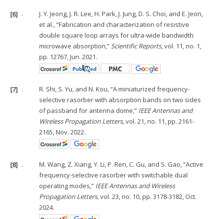
[6]
.
J. Y. Jeong, J. R. Lee, H. Park, J. Jung, D. S. Choi, and E. Jeon,
et al., “Fabrication and characterization of resistive
double square loop arrays for ultra-wide bandwidth
microwave absorption,”
Scientific Reports
, vol. 11, no. 1,
pp. 12767, Jun. 2021.
[7]
.
R. Shi, S. Yu, and N. Kou, “A miniaturized frequency-
selective rasorber with absorption bands on two sides
of passband for antenna dome,”
IEEE Antennas and
Wireless Propagation Letters
, vol. 21, no. 11, pp. 2161-
2165, Nov. 2022.
[8]
.
M. Wang, Z. Xiang, Y. Li, P. Ren, C. Gu, and S. Gao, “Active
frequency-selective rasorber with switchable dual
operating modes,”
IEEE Antennas and Wireless
Propagation Letters
, vol. 23, no. 10, pp. 3178-3182, Oct.
2024.