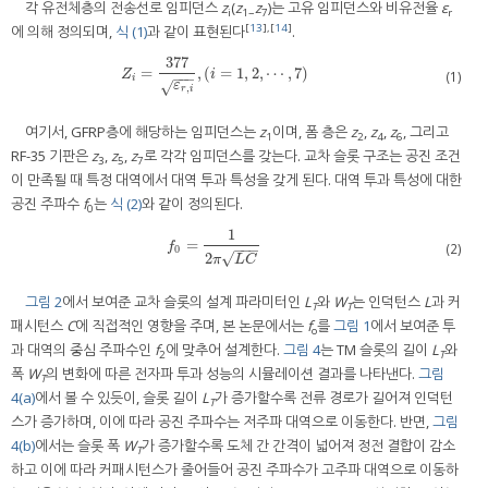
각 유전체층의 전송선로 임피던스
z
(
z
z
)는 고유 임피던스와 비유전율
ε
i
1~
7
r
[
13
],[
14
]
에 의해 정의되며,
식 (1)
과 같이 표현된다
.
377
=
,
(
=
1
,
2
,
⋯
,
7
)
Z
i
=
377
ε
r
,
i
,
(
i
=
1
,
2
,
⋯
,
7
)
Z
i
(1)
−
−
−
i
ε
√
,
r
i
여기서, GFRP층에 해당하는 임피던스는
z
이며, 폼 층은
z
,
z
,
z
, 그리고
1
2
4
6
RF-35 기판은
z
,
z
,
z
로 각각 임피던스를 갖는다. 교차 슬롯 구조는 공진 조건
3
5
7
이 만족될 때 특정 대역에서 대역 투과 특성을 갖게 된다. 대역 투과 특성에 대한
공진 주파수
f
는
식 (2)
와 같이 정의된다.
0
1
=
f
0
=
1
2
π
L
C
f
(2)
−
−
−
0
√
2
π
L
C
그림 2
에서 보여준 교차 슬롯의 설계 파라미터인
L
와
W
는 인덕턴스
L
과 커
T
T
패시턴스
C
에 직접적인 영향을 주며, 본 논문에서는
f
를
그림 1
에서 보여준 투
o
과 대역의 중심 주파수인
f
에 맞추어 설계한다.
그림 4
는 TM 슬롯의 길이
L
와
2
T
폭
W
의 변화에 따른 전자파 투과 성능의 시뮬레이션 결과를 나타낸다.
그림
T
4(a)
에서 볼 수 있듯이, 슬롯 길이
L
가 증가할수록 전류 경로가 길어져 인덕턴
T
스가 증가하며, 이에 따라 공진 주파수는 저주파 대역으로 이동한다. 반면,
그림
4(b)
에서는 슬롯 폭
W
가 증가할수록 도체 간 간격이 넓어져 정전 결합이 감소
T
하고 이에 따라 커패시턴스가 줄어들어 공진 주파수가 고주파 대역으로 이동하