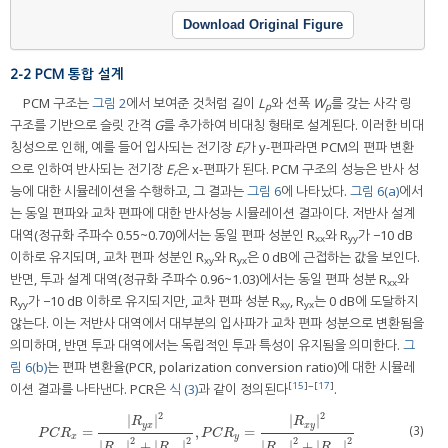
Download Original Figure
2-2 PCM 통합 설계
PCM 구조는
그림 2
에서 보여준 것처럼 길이
L
와 선폭
W
를 갖는 사각 링
p
p
구조를 기반으로 슬릿 간격
G
를 추가하여 비대칭 형태로 설계된다. 이러한 비대
칭성으로 인해, 예를 들어 입사되는 전기장
E
가 y-편파라면 PCM의 편파 변환
i
으로 인하여 반사되는 전기장
E
은 x-편파가 된다. PCM 구조의 성능은 반사 성
r
능에 대한 시뮬레이션을 수행하고, 그 결과는
그림 6
에 나타났다.
그림 6(a)
에서
는 동일 편파와 교차 편파에 대한 반사성능 시뮬레이션 결과이다. 저반사 설계
대역(정규화 주파수 0.55~0.70)에서는 동일 편파 성분인 R
와 R
가 −10 dB
xx
yy
이하로 유지되며, 교차 편파 성분인 R
와 R
은 0 dB에 근접하는 값을 보인다.
xy
yx
반면, 투과 설계 대역(정규화 주파수 0.96~1.03)에서는 동일 편파 성분 R
와
xx
R
가 −10 dB 이하로 유지되지만, 교차 편파 성분 R
, R
는 0 dB에 도달하지
yy
xy
yx
않는다. 이는 저반사 대역에서 대부분의 입사파가 교차 편파 성분으로 변환됨을
의미하며, 반면 투과 대역에서는 독립적인 투과 특성이 유지됨을 의미한다.
그
림 6(b)
는 편파 변환율(PCR, polarization conversion ratio)에 대한 시뮬레
[
15
]~[
17
]
이션 결과를 나타낸다. PCR은
식 (3)
과 같이 정의된다
.
2
2
|
|
|
|
R
R
y
x
x
y
(3)
=
,
=
P
C
R
x
=
R
y
x
2
R
y
x
2
+
R
x
x
2
,
P
C
R
y
=
R
x
y
2
R
x
y
2
+
R
y
y
2
P
C
R
P
C
R
x
y
2
2
2
2
|
|
+
|
|
|
|
+
|
|
R
R
R
R