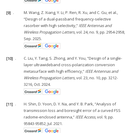
[9]
.
M. Wang, Z. Xiang, Y. Li, P. Ren, R. Xu, and C. Gu, et al.,
“Design of a dual-passband frequency-selective
rasorber with high selectivity,”
IEEE Antennas and
Wireless Propagation Letters
, vol. 24, no. 9, pp. 2954-2958,
Sep. 2025.
[10]
.
C. Liu, Y. Tang, S. Zhong, and Y. You, “Design of a single-
layer ultrawideband cross-polarization conversion
metasurface with high efficiency,”
IEEE Antennas and
Wireless Propagation Letters
, vol. 23, no. 10, pp. 3212-
3216, Oct. 2024.
[11]
.
H. Shin, D. Yoon, D. Y. Na, and Y. B. Park, “Analysis of
transmission loss and boresight error of a curved FSS
radome-enclosed antenna,”
IEEE Access
, vol. 9, pp.
95843-95852, Jul. 2021.