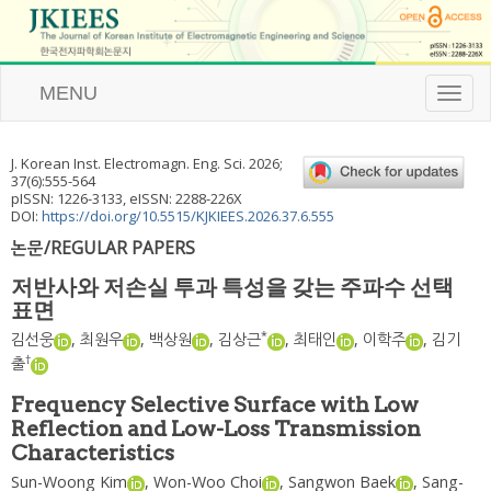
MENU
T
o
g
g
J. Korean Inst. Electromagn. Eng. Sci.
2026
;
l
37
(
6
):
555
-
564
e
pISSN: 1226-3133, eISSN: 2288-226X
n
DOI:
https://doi.org/10.5515/KJKIEES.2026.37.6.555
a
논문/REGULAR PAPERS
v
i
저반사와 저손실 투과 특성을 갖는 주파수 선택
g
표면
a
t
*
김선웅
,
최원우
,
백상원
,
김상근
,
최태인
,
이학주
,
김기
i
†
출
o
n
Frequency Selective Surface with Low
Reflection and Low-Loss Transmission
Characteristics
Sun-Woong Kim
,
Won-Woo Choi
,
Sangwon Baek
,
Sang-