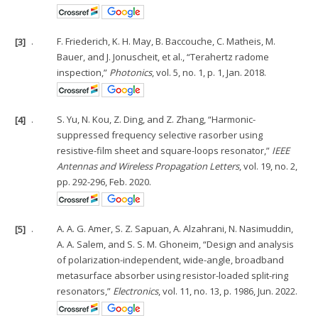
[3]
.
F. Friederich, K. H. May, B. Baccouche, C. Matheis, M.
Bauer, and J. Jonuscheit, et al., “Terahertz radome
inspection,”
Photonics
, vol. 5, no. 1, p. 1, Jan. 2018.
[4]
.
S. Yu, N. Kou, Z. Ding, and Z. Zhang, “Harmonic-
suppressed frequency selective rasorber using
resistive-film sheet and square-loops resonator,”
IEEE
Antennas and Wireless Propagation Letters
, vol. 19, no. 2,
pp. 292-296, Feb. 2020.
[5]
.
A. A. G. Amer, S. Z. Sapuan, A. Alzahrani, N. Nasimuddin,
A. A. Salem, and S. S. M. Ghoneim, “Design and analysis
of polarization-independent, wide-angle, broadband
metasurface absorber using resistor-loaded split-ring
resonators,”
Electronics
, vol. 11, no. 13, p. 1986, Jun. 2022.