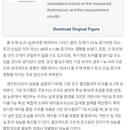
simulations based on the measured
thicknesses and the measurement
results.
Download Original Figure
폼 두께
d
과
d
에 따른 파라미터 스터디 결과, 두께가 10 % 증가하면 최소
1
2
투과 손실은 각각 약 0.2 dB와 0.1 dB 증가하는 경향을 보였다. 또한, 각 유전체
층 간의 간격이 균일하지 않을 수도 있으므로, 추가적인 오차를 발생시킬 수도
있을 것으로 생각된다. 반면, 유전 물성과 패턴 가공 오차의 경우 1 % 이하 수준
으로 상대적으로 영향이 제한적이다. 따라서 폼 두께 변화가 투과 손실 증가에
영향을 미치는 주요 원인으로 추측된다.
제안된 FSS의 성능을 검증하기 위해, 기존 연구 결과들과의 비교를
표 2
에 보
여준다. 기존 연구들은 주로 FSS 구조의 광대역 특성 확보에 초점을 맞춘 반면,
본 논문에서 제안하는 구조는 실제 운용 환경을 고려한 저반사와 저손실 투과의
다중기능 특성, 복합재 소재의 레이돔과 FSS의 일체형 설계를 제안한다. 특히
[
21
]
유사한 레이돔 통합 구조를 적용한 기존 연구결과
와 비교할 때, 본 연구는
더 낮은 삽입 손실을 보이며, 레이돔 구조를 포함한 환경에서도 저반사 및 저손
실 투과 성능을 확인할 수 있다. 결과적으로 구조적 견고성과 전자기적 성능을
통합적으로 확보한 점에서 차별화된 성능을 가진다.