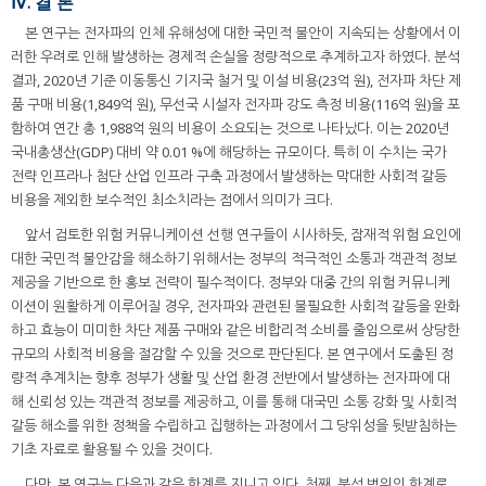
Ⅳ. 결 론
본 연구는 전자파의 인체 유해성에 대한 국민적 불안이 지속되는 상황에서 이
러한 우려로 인해 발생하는 경제적 손실을 정량적으로 추계하고자 하였다. 분석
결과, 2020년 기준 이동통신 기지국 철거 및 이설 비용(23억 원), 전자파 차단 제
품 구매 비용(1,849억 원), 무선국 시설자 전자파 강도 측정 비용(116억 원)을 포
함하여 연간 총 1,988억 원의 비용이 소요되는 것으로 나타났다. 이는 2020년
국내총생산(GDP) 대비 약 0.01 %에 해당하는 규모이다. 특히 이 수치는 국가
전략 인프라나 첨단 산업 인프라 구축 과정에서 발생하는 막대한 사회적 갈등
비용을 제외한 보수적인 최소치라는 점에서 의미가 크다.
앞서 검토한 위험 커뮤니케이션 선행 연구들이 시사하듯, 잠재적 위험 요인에
대한 국민적 불안감을 해소하기 위해서는 정부의 적극적인 소통과 객관적 정보
제공을 기반으로 한 홍보 전략이 필수적이다. 정부와 대중 간의 위험 커뮤니케
이션이 원활하게 이루어질 경우, 전자파와 관련된 불필요한 사회적 갈등을 완화
하고 효능이 미미한 차단 제품 구매와 같은 비합리적 소비를 줄임으로써 상당한
규모의 사회적 비용을 절감할 수 있을 것으로 판단된다. 본 연구에서 도출된 정
량적 추계치는 향후 정부가 생활 및 산업 환경 전반에서 발생하는 전자파에 대
해 신뢰성 있는 객관적 정보를 제공하고, 이를 통해 대국민 소통 강화 및 사회적
갈등 해소를 위한 정책을 수립하고 집행하는 과정에서 그 당위성을 뒷받침하는
기초 자료로 활용될 수 있을 것이다.
다만, 본 연구는 다음과 같은 한계를 지니고 있다. 첫째, 분석 범위의 한계로