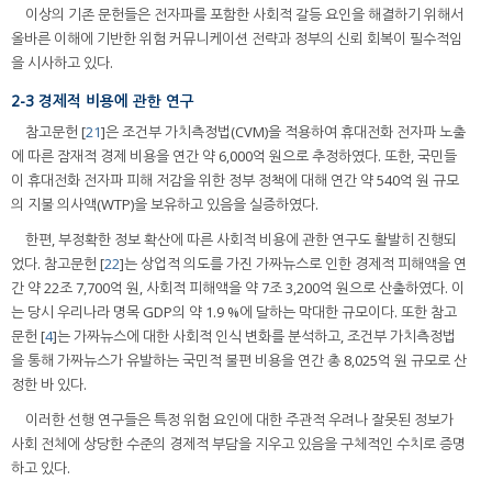
이상의 기존 문헌들은 전자파를 포함한 사회적 갈등 요인을 해결하기 위해서
올바른 이해에 기반한 위험 커뮤니케이션 전략과 정부의 신뢰 회복이 필수적임
을 시사하고 있다.
2-3 경제적 비용에 관한 연구
참고문헌 [
21
]은 조건부 가치측정법(CVM)을 적용하여 휴대전화 전자파 노출
에 따른 잠재적 경제 비용을 연간 약 6,000억 원으로 추정하였다. 또한, 국민들
이 휴대전화 전자파 피해 저감을 위한 정부 정책에 대해 연간 약 540억 원 규모
의 지불 의사액(WTP)을 보유하고 있음을 실증하였다.
한편, 부정확한 정보 확산에 따른 사회적 비용에 관한 연구도 활발히 진행되
었다. 참고문헌 [
22
]는 상업적 의도를 가진 가짜뉴스로 인한 경제적 피해액을 연
간 약 22조 7,700억 원, 사회적 피해액을 약 7조 3,200억 원으로 산출하였다. 이
는 당시 우리나라 명목 GDP의 약 1.9 %에 달하는 막대한 규모이다. 또한 참고
문헌 [
4
]는 가짜뉴스에 대한 사회적 인식 변화를 분석하고, 조건부 가치측정법
을 통해 가짜뉴스가 유발하는 국민적 불편 비용을 연간 총 8,025억 원 규모로 산
정한 바 있다.
이러한 선행 연구들은 특정 위험 요인에 대한 주관적 우려나 잘못된 정보가
사회 전체에 상당한 수준의 경제적 부담을 지우고 있음을 구체적인 수치로 증명
하고 있다.