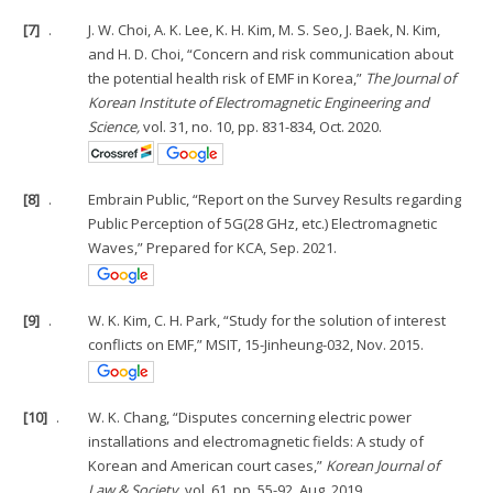
[7]
.
J. W. Choi, A. K. Lee, K. H. Kim, M. S. Seo, J. Baek, N. Kim,
and H. D. Choi, “Concern and risk communication about
the potential health risk of EMF in Korea,”
The Journal of
Korean Institute of Electromagnetic Engineering and
Science,
vol. 31, no. 10, pp. 831-834, Oct. 2020.
[8]
.
Embrain Public, “Report on the Survey Results regarding
Public Perception of 5G(28 GHz, etc.) Electromagnetic
Waves,” Prepared for KCA, Sep. 2021.
[9]
.
W. K. Kim, C. H. Park, “Study for the solution of interest
conflicts on EMF,” MSIT, 15-Jinheung-032, Nov. 2015.
[10]
.
W. K. Chang, “Disputes concerning electric power
installations and electromagnetic fields: A study of
Korean and American court cases,”
Korean Journal of
Law & Society
, vol. 61, pp. 55-92, Aug. 2019.