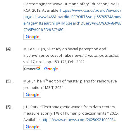
Electromagnetic Wave Human Safety Education,” Naju,
KCA, 2018. Available:
https://www.kca.kr/boardView.do?
pageId=www146&boardId=REPORT&seq=5570574&mov
ePage=1&searchTp=TM&searchQuery=%EC%A0%84%E
C%9E%90%ED%8C%8C
[4]
.
M. Lee, H. Jin, “A study on social perception and
inconvenience cost of fake news,”
Innovation Studies
,
vol. 17, no. 1, pp. 153-173, Feb. 2022.
th
[5]
.
MSIT, “The 4
edition of master plans for radio wave
promotion,” MSIT, 2024.
[6]
.
J. H. Park, “Electromagnetic waves from data centers
measure at only 1 % of human protection limits,” 2025.
Available:
https://www.etnews.com/20250921000034