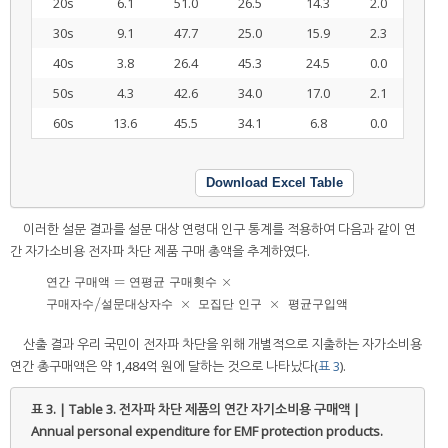
20s
6.1
51.0
26.5
14.3
2.0
30s
9.1
47.7
25.0
15.9
2.3
40s
3.8
26.4
45.3
24.5
0.0
50s
4.3
42.6
34.0
17.0
2.1
60s
13.6
45.5
34.1
6.8
0.0
Download Excel Table
이러한 설문 결과를 설문 대상 연령대 인구 통계를 적용하여 다음과 같이 연
간 자가소비용 전자파 차단 제품 구매 총액을 추계하였다.
=
×
연
간
구
매
액
연
평
균
구
매
횟
수
연간 구매액 = 연평균 구매횟수
×
구매자수/설문대상자수
×
모집단 인구
×
평균구입
/
×
×
구
매
자
수
설
문
대
상
자
수
모
집
단
인
구
평
균
구
입
액
산출 결과 우리 국민이 전자파 차단을 위해 개별적으로 지출하는 자가소비용
연간 총구매액은 약 1,484억 원에 달하는 것으로 나타났다(
표 3
).
표 3. | Table 3.
전자파 차단 제품의 연간 자기소비용 구매액 |
Annual personal expenditure for EMF protection products.