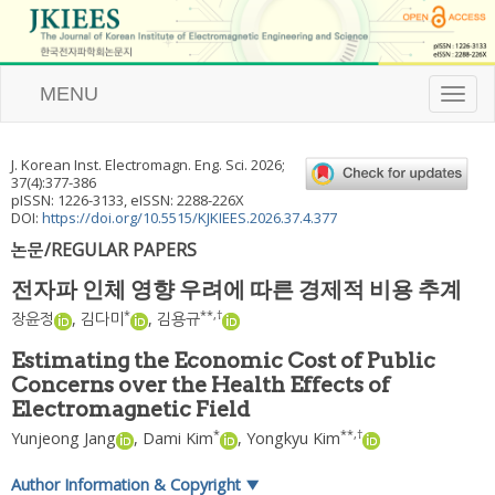
MENU
T
o
g
g
J. Korean Inst. Electromagn. Eng. Sci.
2026
;
l
37
(
4
):
377
-
386
e
pISSN: 1226-3133, eISSN: 2288-226X
n
DOI:
https://doi.org/10.5515/KJKIEES.2026.37.4.377
a
논문/REGULAR PAPERS
v
i
전자파 인체 영향 우려에 따른 경제적 비용 추계
g
a
*
**
,
†
장윤정
,
김다미
,
김용규
t
i
Estimating the Economic Cost of Public
o
Concerns over the Health Effects of
n
Electromagnetic Field
*
**
,
†
Yunjeong Jang
,
Dami Kim
,
Yongkyu Kim
Author Information & Copyright
▼