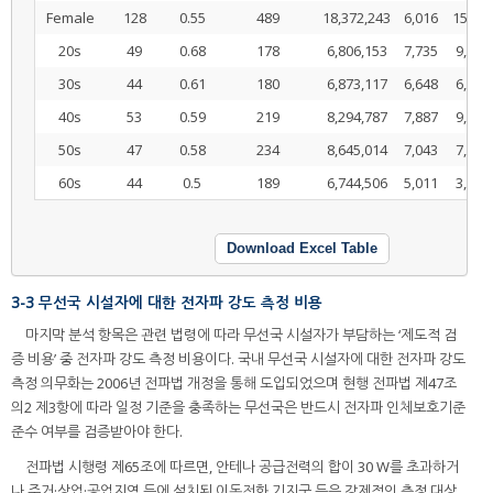
Female
128
0.55
489
18,372,243
6,016
15,97
20s
49
0.68
178
6,806,153
7,735
9,858
30s
44
0.61
180
6,873,117
6,648
6,854
40s
53
0.59
219
8,294,787
7,887
9,360
50s
47
0.58
234
8,645,014
7,043
7,112
60s
44
0.5
189
6,744,506
5,011
3,934
Download Excel Table
3-3 무선국 시설자에 대한 전자파 강도 측정 비용
마지막 분석 항목은 관련 법령에 따라 무선국 시설자가 부담하는 ‘제도적 검
증 비용’ 중 전자파 강도 측정 비용이다. 국내 무선국 시설자에 대한 전자파 강도
측정 의무화는 2006년 전파법 개정을 통해 도입되었으며 현행 전파법 제47조
의2 제3항에 따라 일정 기준을 충족하는 무선국은 반드시 전자파 인체보호기준
준수 여부를 검증받아야 한다.
전파법 시행령 제65조에 따르면, 안테나 공급전력의 합이 30 W를 초과하거
나 주거·상업·공업지역 등에 설치된 이동전화 기지국 등은 강제적인 측정 대상