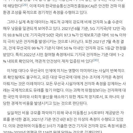
[
29
]
에 해당한다
. 이에 따라 한국방송통신전파진흥원(KCA)은 안전한 전파 이용
환경 조성을 목적으로 정기적인 측정을 수행하고 있다.
그러나 실제 측정 데이터는 제도적 규제의 강도에 비해 전자파 노출 수준이
매우 낮음을 일관되게 보여주고 있다. 2021년 6월 기준, 5G 기지국(약 12만 국)
의 93.8 %와 LTE 기지국(약 50만 국)의 97.3 %가 인체보호기준 대비 10 % 이하
의 극히 낮은 전자파를 발생시키는 것으로 나타났다. 또한 2021년 7월 측정 결
과, 전체 무선국의 99 %가 기준치 대비 50 % 이내인 ‘전자파 강도 1등급’ 판정을
받았다. 특히 2022년 시민 참여형 측정에서도 기지국 전자파는 기준 대비 1~2
[
30
]
% 내외로 확인되어, 객관적 안전성이 재차 입증된 바 있다
.
이처럼 대다수 무선국이 인체에 미치는 영향이 미미하다는 사실이 반복적으
로 확인됨에도 불구하고, 모든 대상 무선국에 대해 전수 조치에 가까운 측정이
이뤄지는 것은 이례적이다. 모든 무선국 시설자에게 전자파 측정을 강제하는 사
례는 국제적으로도 유례를 찾기 어렵다. 이는 과학적 위험성보다는 전자파에 대
한 국민적 우려와 사회적 불신을 해소하기 위한 제도적 장치로서, 또 하나의 상
당한 경제적 비용을 발생시키고 있는 것으로 판단된다.
실질적인 비용 규모를 파악하기 위해 국내 이동통신 3사로부터 제공받은 자
료를 분석한 결과, 2021년 기준 연간 6만 8천 건 이상의 측정이 수행되고 있었
다. 이와 관련하여 이동통신 3사가 지출한 연간 기지국 전자파 강도 측정 비용은
2019~2020년 연평균 약 116억 원에 달하는 것으로 집계되었다.