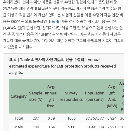
추계하였다. 전자파 차단 제품을 선물로 수령한 경험이 있다고 응답한 비중
23.7 %를 해당 연령대 모집단 인구에 적용하고 여기에 연평균 수령 횟수와 평
균 예상 가격을 곱하여 계산하였다. 분석 결과 선물용 제품 수령에 따른 연간 비
용은 365억 원으로 도출되었다(
표 4
). 이를 앞서 산출한 자가소비용 구매액
(1,484억 원)과 합산하면, 전자파 차단 제품 구입 및 유통으로 인해 발생하는 연
간 총 경제적 비용은 약 1,849억 원으로 파악된다. 이는 효능이 검증되지 않은
제품에 대해 국민과 기업 차원에서 매년 상당한 규모의 불필요한 지출이 지속되
고 있음을 시사한다.
표 4. | Table 4.
전자파 차단 제품의 선물 수령액 | Annual
estimated expenditure for EMF protection products received
as gifts.
Annua
Avg.
Avg.
gift
Sample
annual
Survey
Population
gift
Category
Amt.
size (N)
gift
respondents
(persons)
Amt.
(Mil.
freq.
(KRW)
KRW)
Total
237
0.59
1000
37,363,577
6,924
36,47
Male
109
0.64
511
18,991,334
7,991
20,88