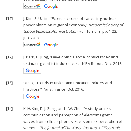
[11]
.
J. Kim, S. U. Lim, “Economic costs of cancelling nuclear
power plants on regional economy,”
Academic Society of
Global Business Administration
, vol. 16, no. 3, pp. 1-22,
Jun. 2019.
[12]
.
J. Park, D. Jung, “Developing a social conflict index and
estimating conflict-induced cost,” KIPA Report, Dec. 2018.
[13]
.
OECD, “Trends in Risk Communication Policies and
Practices,” Paris, France, Oct. 2016.
[14]
.
K. H. Kim, D. J. Song, and J. W. Choi, “A study on risk
communication and perception of electromagnetic
waves from cellular phones: Focus on risk perception of
women,”
The Journal of The Korea Institute of Electronic