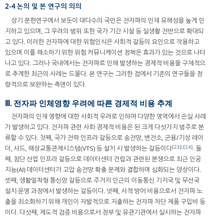
2-4 논의 및 본 연구의 의의
상기 문헌연구에서 보듯이 대다수의 국민은 전자파의 인체 유해성을 높게 인
지하고 있으며, 그 우려의 범위 또한 국가 기간 시설 등 실생활 전반으로 확대되
고 있다. 이러한 전자파에 대한 위험인식은 사회적 갈등의 요인으로 작용하고
있으며 이를 해소하기 위한 위험 커뮤니케이션 정책은 효과가 있는 것으로 나타
나고 있다. 그러나 국내에서는 전자파로 인해 발생하는 경제적 비용을 구체적으
로 추계한 최근의 사례는 드물다. 본 연구는 그러한 점에서 기존의 연구들을 정
량적으로 보완하는 측면이 있다.
Ⅲ. 전자파 인체영향 우려에 따른 경제적 비용 추계
전자파의 인체 영향에 대한 사회적 우려로 인하여 다양한 영역에서 손실 사례
가 발생하고 있다. 전자파 관련 사회·경제적 비용은 된 크게 다섯가지 범주로 분
류할 수 있다. 첫째, 국가 전략 인프라 갈등으로 송전망, 변전소, 군용/기상 레이
[
23
],[
24
]
더, 사드, 해상교통관제시스템(VTS) 등 설치 시 발생하는 갈등이다
. 둘
째, 첨단 산업 인프라 갈등으로 데이터센터 건립과 관련된 분쟁으로 최근 인공
지능(AI) 데이터센터가 고압 송전망 확충 문제와 결합하며 심화되는 양상이다.
셋째, 생활밀착형 통신망 갈등으로 주거지 인근의 이동통신 기지국 및 무선국
설치·운영 과정에서 발생하는 갈등이다. 넷째, 사적 방어 비용으로서 전자파 노
출을 최소화하기 위해 개인이 자발적으로 지출하는 전자파 차단 제품 구입비 등
이다. 다섯째, 제도적 검증 비용으로서 정부 및 유관기관에서 실시하는 전자파