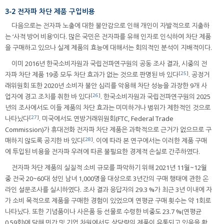
3-2 전자파 차단 제품 구입비용
다음으로는 전자파 노출에 대한 불안감으로 인해 개인이 자발적으로 지출하
는 ‘사적 방어 비용’이다. 많은 국민은 전자파를 유해 인자로 인식하여 차단 제품
을 구매하고 있으나 실제 제품의 효능에 대해서는 회의적인 분석이 지배적이다.
이미 2016년 한국소비자원과 국립전파연구원의 공동 조사 결과, 시중의 전
[
25
]
자파 차단 제품 19종 모두 차단 효과가 없는 것으로 판명된 바 있다
. 공정거
래위원회 또한 2020년 소비자 불안 심리를 악용해 차단 성능을 과장한 9개 사
[
26
]
업자에 경고 조치를 취한 바 있다
. 한국소비자원과 국립전파연구원의 2025
년의 조사에서도 이들 제품의 차단 효과는 미미하거나 범위가 제한적인 것으로
[
27
]
나타났다
. 미국에서도 연방거래위원회(FTC, Federal Trade
Commission)가 휴대전화 전자파 차단 제품은 과학적으로 근거가 없으므로 구
[
28
]
매하지 않도록 공지한 바 있다
. 이에 따라 본 연구에서는 이러한 제품 구매
에 투입된 비용을 전자파 우려에 따른 불필요한 경제적 손실로 간주하였다.
전자파 차단 제품의 실질적 소비 규모를 파악하기 위해 2021년 11월~12월
중 전국 20~60대 성인 남녀 1,000명을 대상으로 3년간의 구매 행태에 관한 온
라인 설문조사를 실시하였다. 조사 결과 응답자의 29.3 %가 최근 3년 이내에 자
가 소비 목적으로 제품을 구매한 경험이 있었으며 연평균 구매 횟수는 약 1회로
나타났다. 또한 기념품이나 사은품 등 선물로 수령한 비중도 23.7 %(연평균
0.59회)에 달해 민간 및 기업 차원에서도 상당량의 제품이 유통되고 있음을 확