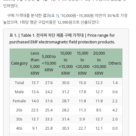
인하였다.
구매 가격대를 분석한 결과(
표 1
), ‘10,000원~15,000원 미만’이 30 %로 가장
높았으며, 1회당 평균 구입비용은 12,995원으로 산출되었다.
표 1. | Table 1.
전자파 차단 제품 구매 가격대 | Price range for
purchased EMF electromagnetic field protection products.
Less
10,000
15,000
20,000
5,000 to
than
to
to
to
Category
<10,000
Others
5,000
<15,000
<20,000
<30,000
KRW
KRW
KRW
KRW
KRW
Total
13.7
27.6
30.0
15.0
12.3
1.4
Male
13.4
24.2
31.2
17.8
12.7
0.6
Female
14.0
31.6
28.7
11.8
11.8
2.2
20s
22.5
25.4
28.2
11.3
8.5
4.2
30s
13.7
33.3
31.4
5.9
13.7
2.0
40s
9.1
25.8
30.3
22.7
12.1
0.0