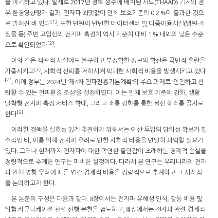
을 야기하고 있다. 일례로 2017년 경북 성주에 배치된 사드(THAAD) 기지의 경
우 환경영향평가 결과, 전자파 최댓값이 인체 보호기준의 0.2 %에 불과한 것으
[
1
]
로 밝혀진 바 있다
. 또한 민원이 빈번한 데이터센터 및 다중이용시설(병원·쇼
핑몰 등) 주변 고압선의 전자파 측정치 역시 기준치 대비 1 % 내외의 낮은 수준
[
2
]
으로 확인되었다
.
이와 같은 객관적 사실에도 불구하고 부정확한 정보의 확산은 국민적 혼란을
[
3
]
가중시키고
, 사회적 신뢰를 저하시켜 막대한 사회적 비용을 발생시키고 있다
[
4
]
. 이에 정부는 2024년 ‘제4차 전파진흥기본계획’의 주요 과제로 ‘안전하고 신
뢰할 수 있는 전파환경 조성’을 설정하였다. 이는 인체 보호 기준의 강화, 생활
밀착형 전자파 측정 서비스 확대, 그리고 소통 강화를 통한 불신 해소를 골자로
[
5
]
한다
.
이러한 정책을 실효성 있게 추진하기 위해서는 예산 투입의 당위성 확보가 필
수적인 바, 이를 위해 전자파 우려로 인한 사회적 비용을 면밀히 파악할 필요가
있다. 그러나 현재까지 전자파에 대한 막연한 불안감이 초래하는 경제적 손실을
정량적으로 추계한 연구는 미비한 실정이다. 따라서 본 연구는 우리나라의 전자
파 인체 영향 우려에 따른 연간 경제적 비용을 정량적으로 추계하고 그 시사점
을 논의하고자 한다.
본 논문의 구성은 다음과 같다. Ⅱ장에서는 전자파 유해성 인식, 갈등 비용 및
위험 커뮤니케이션 관련 선행 문헌을 검토하고, Ⅲ장에서는 전자파 관련 경제적