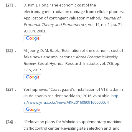
[21]
.
D. Kim, J. Hong, “The economic cost of the
electromagnetic radiation damage from cellular phones:
Application of contingent valuation method,”
Journal of
Economic Theory and Econometrics
, vol. 14, no. 2, pp. 71-
93, Jun. 2003.
[22]
.
M. Jeong, D. M. Baek, “Estimation of the economic cost of
fake news and implications,”
Korea Economic Weekly
Review
, Seoul, Hyundai Research Institute, vol. 736, pp.
1-15, 2017.
[23]
.
Yonhapnews, “Coast guard’s installation of VTS radar in
Jin-do sparks resident backlash,” 2016. Available:
http
s://www.yna.co.kr/view/AKR20160809160600054
[24]
.
"Relocation plans for Wolmido supplementary maritime
traffic control center: Revisiting site selection and land