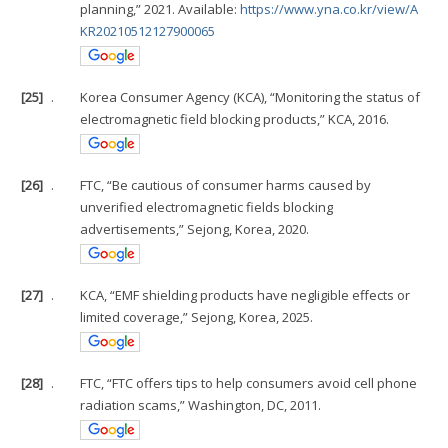
planning,” 2021. Available:
https://www.yna.co.kr/view/A
KR20210512127900065
[25]
.
Korea Consumer Agency (KCA), “Monitoring the status of
electromagnetic field blocking products,” KCA, 2016.
[26]
.
FTC, “Be cautious of consumer harms caused by
unverified electromagnetic fields blocking
advertisements,” Sejong, Korea, 2020.
[27]
.
KCA, “EMF shielding products have negligible effects or
limited coverage,” Sejong, Korea, 2025.
[28]
.
FTC, “FTC offers tips to help consumers avoid cell phone
radiation scams,” Washington, DC, 2011.