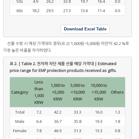
50s
4.9
26.2
32.8
19.7
16.4
0.0
60s
18.2
29.5
27.3
13.6
11.4
0.0
Download Excel Table
선물 수령 시 예상 가격대의 경우(
표 2
) ‘1,000원~5,000원 미만’이 42.2 %로
가장 높은 비중을 차지하였다.
표 2. | Table 2.
전자파 차단 제품 선물 예상 가격대 | Estimated
price range for EMF protection products received as gifts.
Less
1,000 to
5,000 to
10,000 to
than
Category
<5,000
<10,000
<15,000
Others
1,000
KRW
KRW
KRW
KRW
Total
7.2
42.2
33.3
16.0
1.3
Male
6.4
36.7
35.8
19.3
1.8
Female
7.8
46.9
31.3
13.3
0.8