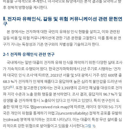
비용을 구체적으로 추계한다. 마지막으로 Ⅳ장에서는 분석 결과를 요약하고 향
후 정책적 방향성을 제시한다.
Ⅱ. 전자파 유해인식, 갈등 및 위험 커뮤니케이션 관련 문헌연
구
본 장에서는 전자파에 대한 국민의 유해성 인식 현황을 살피고, 이와 관련된
갈등 비용 및 위험 커뮤니케이션에 관한 기존 문헌을 고찰한다. 이를 통해 본 연
구가 지니는 독창성과 기존 연구와의 차별성을 기술하고자 한다.
2-1 전자파 유해인식 관련 연구
국내에서는 일반 대중의 전자파 유해 인식을 파악하기 위한 다양한 실태 조사
가 지속적으로 수행되어 왔다. 한국전자파학회에서 2년 주기로 시행하는 '전자
파 대국민 인식 조사'에 따르면, 2023년 서울 및 5대 광역시 거주 성인 600명 중
68.3 %가 전자파가 인체에 해롭다고 응답하며 높은 심리적 불안감을 드러낸 바
[
6
]
있다
. 또한 참고문헌 [
7
]에서는 전국 3,393명의 온라인 패널을 대상으로 전자
파 지각 수준과 노출 완화 행동을 분석하였다. 조사 결과, 응답자의 96.7 %가 일
상생활 중 전자파에 항시 노출되어 있다고 인지하고 있었다. 특히 연구진이 도
출한 ‘위해 인지도 맵(perceived risk map)’에 따르면, 레이더 장치와 5G 기지
국은 개인이 위험을 통제하기 어렵고(uncontrollability) 잠재적 공포를 유발하
는(dread) 영역에 위치하는 것으로 나타났다. 이는 대중이 특정 무선 설비를 심
리적으로 강한 위협으로 받아들이고 있음을 시사한다(
그림 1
).