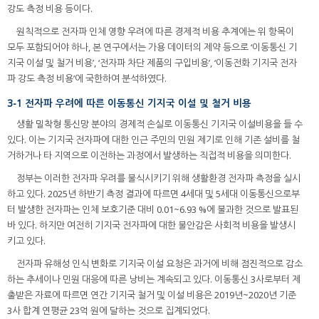
강도 측정 비용 등이다.
원칙적으로 전자파 인체 영향 우려에 따른 경제적 비용 추계에는 위 항목이
모두 포함되어야 하나, 본 연구에서는 가용 데이터의 제약 등으로 ‘이동통신 기
지국 이설 및 철거 비용’, ‘전자파 차단 제품의 구입비용’, ‘이동전화 기지국 전자
파 강도 측정 비용’에 국한하여 분석하였다.
3-1 전자파 우려에 따른 이동통신 기지국 이설 및 철거 비용
생활 밀착형 통신망 분야의 경제적 손실로 이동통신 기지국 이설비용을 들 수
있다. 이는 기지국 전자파에 대한 인근 주민의 민원 제기로 인해 기존 설비를 철
거하거나 타 지역으로 이전하는 과정에서 발생하는 직접적 비용을 의미한다.
정부는 이러한 전자파 우려를 불식시키기 위해 생활환경 전자파 측정을 실시
하고 있다. 2025년 하반기 측정 결과에 따르면 4세대 및 5세대 이동통신으로부
터 발생한 전자파는 인체 보호기준 대비 0.01~6.93 %에 불과한 것으로 발표된
바 있다. 하지만 여전히 기지국 전자파에 대한 불안감은 사회적 비용을 발생시
키고 있다.
전자파 유해성 인식 변화로 기지국 이설 요청은 과거에 비해 점진적으로 감소
하는 추세이나 민원 대응에 따른 낭비는 계속되고 있다. 이동통신 3사로부터 제
출받은 자료에 따르면 연간 기지국 철거 및 이설 비용은 2019년~2020년 기준
3사 합계 연평균 23억 원에 달하는 것으로 집계되었다.