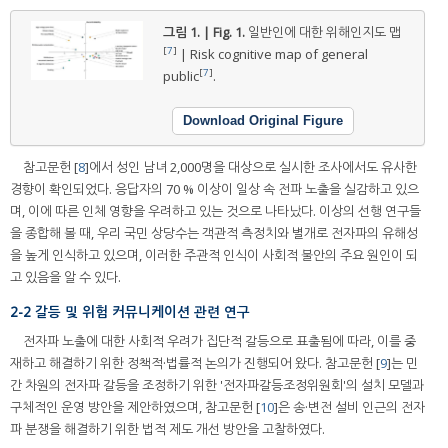
그림 1. | Fig. 1.
일반인에 대한 위해인지도 맵
[
7
]
| Risk cognitive map of general
[
7
]
public
.
Download Original Figure
참고문헌 [
8
]에서 성인 남녀 2,000명을 대상으로 실시한 조사에서도 유사한
경향이 확인되었다. 응답자의 70 % 이상이 일상 속 전파 노출을 실감하고 있으
며, 이에 따른 인체 영향을 우려하고 있는 것으로 나타났다. 이상의 선행 연구들
을 종합해 볼 때, 우리 국민 상당수는 객관적 측정치와 별개로 전자파의 유해성
을 높게 인식하고 있으며, 이러한 주관적 인식이 사회적 불안의 주요 원인이 되
고 있음을 알 수 있다.
2-2 갈등 및 위험 커뮤니케이션 관련 연구
전자파 노출에 대한 사회적 우려가 집단적 갈등으로 표출됨에 따라, 이를 중
재하고 해결하기 위한 정책적·법률적 논의가 진행되어 왔다. 참고문헌 [
9
]는 민
간 차원의 전자파 갈등을 조정하기 위한 '전자파갈등조정위원회'의 설치 모델과
구체적인 운영 방안을 제안하였으며, 참고문헌 [
10
]은 송·변전 설비 인근의 전자
파 분쟁을 해결하기 위한 법적 제도 개선 방안을 고찰하였다.