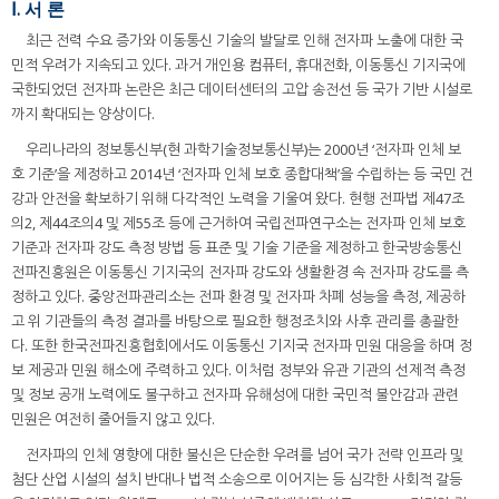
Ⅰ. 서 론
최근 전력 수요 증가와 이동통신 기술의 발달로 인해 전자파 노출에 대한 국
민적 우려가 지속되고 있다. 과거 개인용 컴퓨터, 휴대전화, 이동통신 기지국에
국한되었던 전자파 논란은 최근 데이터센터의 고압 송전선 등 국가 기반 시설로
까지 확대되는 양상이다.
우리나라의 정보통신부(현 과학기술정보통신부)는 2000년 ‘전자파 인체 보
호 기준’을 제정하고 2014년 ‘전자파 인체 보호 종합대책’을 수립하는 등 국민 건
강과 안전을 확보하기 위해 다각적인 노력을 기울여 왔다. 현행 전파법 제47조
의2, 제44조의4 및 제55조 등에 근거하여 국립전파연구소는 전자파 인체 보호
기준과 전자파 강도 측정 방법 등 표준 및 기술 기준을 제정하고 한국방송통신
전파진흥원은 이동통신 기지국의 전자파 강도와 생활환경 속 전자파 강도를 측
정하고 있다. 중앙전파관리소는 전파 환경 및 전자파 차폐 성능을 측정, 제공하
고 위 기관들의 측정 결과를 바탕으로 필요한 행정조치와 사후 관리를 총괄한
다. 또한 한국전파진흥협회에서도 이동통신 기지국 전자파 민원 대응을 하며 정
보 제공과 민원 해소에 주력하고 있다. 이처럼 정부와 유관 기관의 선제적 측정
및 정보 공개 노력에도 불구하고 전자파 유해성에 대한 국민적 불안감과 관련
민원은 여전히 줄어들지 않고 있다.
전자파의 인체 영향에 대한 불신은 단순한 우려를 넘어 국가 전략 인프라 및
첨단 산업 시설의 설치 반대나 법적 소송으로 이어지는 등 심각한 사회적 갈등