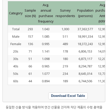
Avg.
Avg.
Sample
annual
Survey
Population
purchase
Category
size (N)
purchase
respondents
(persons)
Amt.
frequency
(KRW)
Total
293
1.043
1,000
37,363,577
12,995
Male
157
1.085
511
18,991,334
12,994
Female
136
0.995
489
18,372,243
12,996
20s
71
1.141
178
6,806,153
14,014
30s
51
1.098
180
6,873,117
12,206
40s
66
0.965
219
8,294,787
12,955
50s
61
1.077
234
8,645,014
13,730
60s
44
0.894
189
6,744,506
11,307
Download Excel Table
동일한 산출 방식을 적용하여 연간 선물용 전자파 차단 제품의 수령 총액을