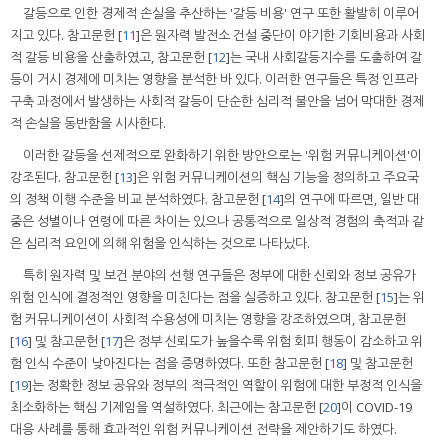
갈등으로 인한 경제적 손실을 추산하는 '갈등 비용' 연구 또한 활발히 이루어
지고 있다. 참고문헌 [
11
]은 원자력 발전소 건설 중단이 야기한 기회비용과 사회
적 갈등 비용을 산출하였고, 참고문헌 [
12
]는 국내 사회갈등지수를 도출하여 갈
등이 거시 경제에 미치는 영향을 분석한 바 있다. 이러한 연구들은 특정 인프라
구축 과정에서 발생하는 사회적 갈등이 단순한 심리적 불안을 넘어 막대한 경제
적 손실을 동반함을 시사한다.
이러한 갈등을 선제적으로 완화하기 위한 방안으로는 '위험 커뮤니케이션'이
강조된다. 참고문헌 [
13
]은 위험 커뮤니케이션의 핵심 기능을 정의하고 주요국
의 정책 이행 수준을 비교 분석하였다. 참고문헌 [
14
]의 연구에 따르면, 일반 대
중은 성별이나 연령에 따른 차이는 있으나 공통적으로 일상적 경험의 축적과 같
은 심리적 요인에 의해 위험을 인식하는 것으로 나타났다.
특히 원자력 및 보건 분야의 선행 연구들은 정부에 대한 신뢰와 정보 공유가
위험 인식에 결정적인 영향을 미친다는 점을 실증하고 있다. 참고문헌 [
15
]는 위
험 커뮤니케이션이 사회적 수용성에 미치는 영향을 강조하였으며, 참고문헌
[
16
] 및 참고문헌 [
17
]은 정부 신뢰도가 높을수록 위험 회피 행동이 감소하고 위
험 인식 수준이 낮아진다는 점을 증명하였다. 또한 참고문헌 [
18
] 및 참고문헌
[
19
]는 정확한 정보 공유와 정부의 적극적인 역할이 위험에 대한 부정적 인식을
최소화하는 핵심 기제임을 역설하였다. 최근에는 참고문헌 [
20
]이 COVID-19
대응 사례를 통해 효과적인 위험 커뮤니케이션 전략을 제안하기도 하였다.