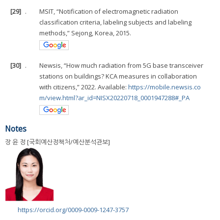
[29]
.
MSIT, “Notification of electromagnetic radiation
classification criteria, labeling subjects and labeling
methods,” Sejong, Korea, 2015.
[30]
.
Newsis, “How much radiation from 5G base transceiver
stations on buildings? KCA measures in collaboration
with citizens,” 2022. Available:
https://mobile.newsis.co
m/view.html?ar_id=NISX20220718_0001947288#_PA
Notes
장 윤 정 [국회예산정책처/예산분석관보]
https://orcid.org/0009-0009-1247-3757