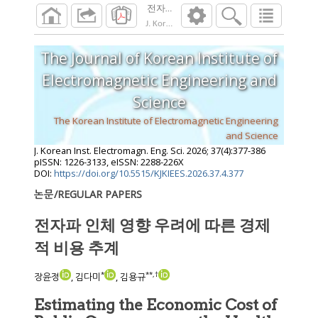
전자파 인체 영향 우려에 따른 경제적 비용
J. Korean Inst. Electromagn. Eng. Sci.
2026
;
37
The Journal of Korean Institute of
Electromagnetic Engineering and
Science
The Korean Institute of Electromagnetic Engineering
and Science
J. Korean Inst. Electromagn. Eng. Sci.
2026
;
37
(
4
):
377
-
386
pISSN: 1226-3133, eISSN: 2288-226X
DOI:
https://doi.org/10.5515/KJKIEES.2026.37.4.377
논문/REGULAR PAPERS
전자파 인체 영향 우려에 따른 경제
적 비용 추계
*
**
,
†
장윤정
, 김다미
, 김용규
Estimating the Economic Cost of