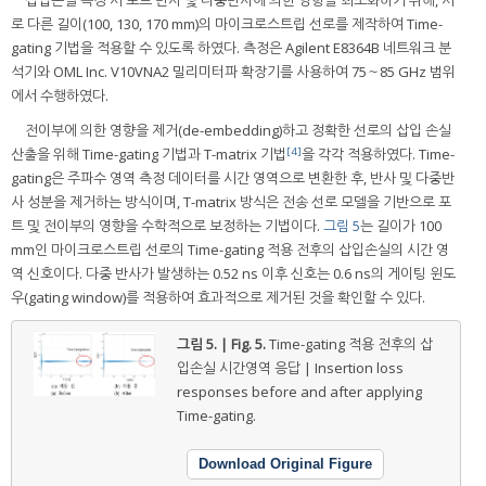
삽입손실 측정 시 포트 반사 및 다중반사에 의한 영향을 최소화하기 위해, 서
로 다른 길이(100, 130, 170 mm)의 마이크로스트립 선로를 제작하여 Time-
gating 기법을 적용할 수 있도록 하였다. 측정은 Agilent E8364B 네트워크 분
석기와 OML Inc. V10VNA2 밀리미터파 확장기를 사용하여 75～85 GHz 범위
에서 수행하였다.
전이부에 의한 영향을 제거(de-embedding)하고 정확한 선로의 삽입 손실
[4]
산출을 위해 Time-gating 기법과 T-matrix 기법
을 각각 적용하였다. Time-
gating은 주파수 영역 측정 데이터를 시간 영역으로 변환한 후, 반사 및 다중반
사 성분을 제거하는 방식이며, T-matrix 방식은 전송 선로 모델을 기반으로 포
트 및 전이부의 영향을 수학적으로 보정하는 기법이다.
그림 5
는 길이가 100
mm인 마이크로스트립 선로의 Time-gating 적용 전후의 삽입손실의 시간 영
역 신호이다. 다중 반사가 발생하는 0.52 ns 이후 신호는 0.6 ns의 게이팅 윈도
우(gating window)를 적용하여 효과적으로 제거된 것을 확인할 수 있다.
그림 5. | Fig. 5.
Time-gating 적용 전후의 삽
입손실 시간영역 응답 | Insertion loss
responses before and after applying
Time-gating.
Download Original Figure