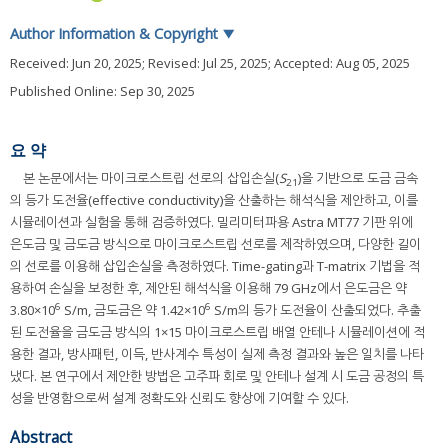
Author Information & Copyright
▼
Received:
Jun 20, 2025
; Revised:
Jul 25, 2025
; Accepted:
Aug 05, 2025
Published Online: Sep 30, 2025
요 약
본 논문에서는 마이크로스트립 선로의 삽입손실(
S
)을 기반으로 도금 금속
21
의 등가 도전율(effective conductivity)을 산출하는 해석식을 제안하고, 이를
시뮬레이션과 실험을 통해 검증하였다. 밀리미터파용 Astra MT77 기판 위에
은도금 및 금도금 방식으로 마이크로스트립 선로를 제작하였으며, 다양한 길이
의 선로를 이용해 삽입손실을 측정하였다. Time-gating과 T-matrix 기법을 적
용하여 손실을 보정한 후, 제안된 해석식을 이용해 79 GHz에서 은도금은 약
6
6
3.80×10
S/m, 금도금은 약 1.42×10
S/m의 등가 도전율이 산출되었다. 추출
된 도전율을 금도금 방식의 1×15 마이크로스트립 배열 안테나 시뮬레이션에 적
용한 결과, 방사패턴, 이득, 반사계수 특성이 실제 측정 결과와 높은 일치를 나타
냈다. 본 연구에서 제안한 방법은 고주파 회로 및 안테나 설계 시 도금 공정의 특
성을 반영함으로써 설계 정확도와 신뢰도 향상에 기여할 수 있다.
Abstract