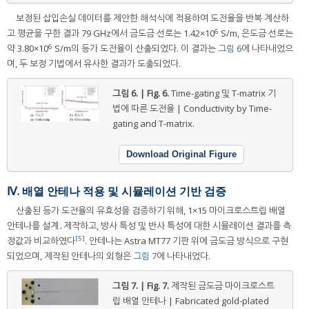
보정된 삽입손실 데이터를 제안한 해석식에 적용하여 도전율을 반복 계산하
6
고 평균을 구한 결과 79 GHz에서 금도금 선로는 1.42×10
S/m, 은도금 선로는
6
약 3.80×10
S/m의 등가 도전율이 산출되었다. 이 결과는
그림 6
에 나타내었으
며, 두 보정 기법에서 유사한 결과가 도출되었다.
그림 6. | Fig. 6.
Time-gating 및 T-matrix 기
법에 따른 도전율 | Conductivity by Time-
gating and T-matrix.
Download Original Figure
Ⅳ. 배열 안테나 적용 및 시뮬레이션 기반 검증
산출된 등가 도전율의 유효성을 검증하기 위해, 1×15 마이크로스트립 배열
안테나를 설계․제작하고, 방사 특성 및 반사 특성에 대한 시뮬레이션 결과를 측
[5]
정값과 비교하였다
. 안테나는 Astra MT77 기판 위에 금도금 방식으로 구현
되었으며, 제작된 안테나의 외형은
그림 7
에 나타내었다.
그림 7. | Fig. 7.
제작된 금도금 마이크로스트
립 배열 안테나 | Fabricated gold-plated