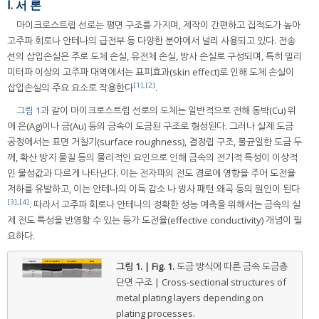
Ⅰ. 서 론
마이크로스트립 선로는 평면 구조를 가지며, 제작이 간편하고 집적도가 높아
고주파 회로나 안테나의 급전부 등 다양한 분야에서 널리 사용되고 있다. 전송
선의 삽입손실은 주로 도체 손실, 유전체 손실, 방사 손실로 구성되며, 특히 밀리
미터파 이상의 고주파 대역에서는 표피효과(skin effect)로 인해 도체 손실이
[1]
,
[2]
삽입손실의 주요 요소로 작용한다
.
그림 1
과 같이 마이크로스트립 선로의 도체는 일반적으로 전해 동박(Cu) 위
에 은(Ag)이나 금(Au) 등의 금속이 도금된 구조로 형성된다. 그러나 실제 도금
공정에서는 표면 거칠기(surface roughness), 결정립 구조, 불균일한 도금 두
께, 확산 방지 물질 등의 물리적인 요인으로 인해 금속의 전기적 특성이 이상적
인 물성값과 다르게 나타난다. 이는 전자파의 전도 경로에 영향을 주어 도전율
저하를 유발하고, 이는 안테나의 이득 감소 나 방사 패턴 왜곡 등의 원인이 된다
[3]
,
[4]
. 따라서 고주파 회로나 안테나의 정확한 성능 예측을 위해서는 금속의 실
제 전도 특성을 반영할 수 있는 등가 도전율(effective conductivity) 개념이 필
요하다.
그림 1. | Fig. 1.
도금 방식에 따른 금속 도금층
단면 구조 | Cross-sectional structures of
metal plating layers depending on
plating processes.