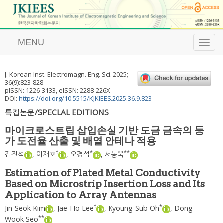
MENU
T
o
g
g
J. Korean Inst. Electromagn. Eng. Sci.
2025
;
l
36
(
9
):
823
-
828
e
pISSN: 1226-3133, eISSN: 2288-226X
n
DOI:
https://doi.org/10.5515/KJKIEES.2025.36.9.823
a
특집논문/SPECLAL EDITIONS
v
i
마이크로스트립 삽입손실 기반 도금 금속의 등
g
가 도전율 산출 및 배열 안테나 적용
a
t
†
*
**
김진석
,
이재호
,
오경섭
,
서동욱
i
o
Estimation of Plated Metal Conductivity
n
Based on Microstrip Insertion Loss and Its
Application to Array Antennas
†
*
Jin-Seok Kim
,
Jae-Ho Lee
,
Kyoung-Sub Oh
,
Dong-
**
Wook Seo