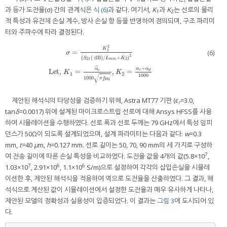
과 등가 도전율(σ) 간의 관계식은
식 (6)
과 같다. 여기서,
K
과
K
는 선로의 물리
1
2
적 특성과 유전체 손실 계수, 방사 손실 항 등을 반영하여 정의되며, 구조 파리미
터와 주파수에 따라 결정된다.
2
K
1
=
(6)
σ
2
(
(
dB
)
/
+
)
S
L
K
21
2
m
m
σ
=
K
1
2
S
21
(
dB
)
/
L
m
m
+
K
2
2
Let,
K
1
=
α
^
c
1000
π
f
μ
0
,
K
2
=
α
c
+
α
d
1000
ˆ
+
α
α
α
Let,
=
,
=
c
d
c
K
K
1
2
1000
√
1000
π
f
μ
0
제안된 해석식의 타당성을 검증하기 위해, Astra MT77 기판 (
ϵ
=3.0,
r
tan
δ
=0.0017) 위에 설계된 마이크로스트립 선로에 대해 Ansys HFSS를 사용
하여 시뮬레이션을 수행하였다. 선로 폭과 선로 두께는 79 GHz에서 특성 임피
던스가 50Ω이 되도록 설계되었으며, 설계 파라미터는 다음과 같다:
w
=0.3
mm,
t
=40
μ
m,
h
=0.127 mm. 선로 길이는 50, 70, 90 mm의 세 가지로 구성하
7
여 전송 길이에 따른 손실 특성을 비교하였다. 도전율 값을 4개의 값(5.8×10
,
7
6
6
1.03×10
, 2.91×10
, 1.1×10
S/m)으로 설정하여 각각의 삽입손실을 시뮬레
이션한 후, 제안된 해석식을 적용하여 역으로 도전율을 산출하였다. 그 결과, 해
석식으로 계산된 값이 시뮬레이션에서 설정한 도전율과 매우 유사하게 나타나,
제안된 모델의 정확성과 실용성이 입증되었다. 이 결과는
그림 3
에 도시되어 있
다.