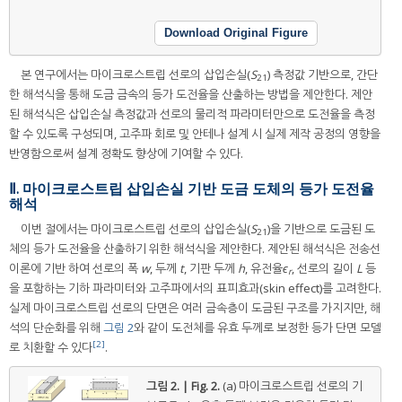
Download Original Figure
본 연구에서는 마이크로스트립 선로의 삽입손실(
S
) 측정값 기반으로, 간단
21
한 해석식을 통해 도금 금속의 등가 도전율을 산출하는 방법을 제안한다. 제안
된 해석식은 삽입손실 측정값과 선로의 물리적 파라미터만으로 도전율을 측정
할 수 있도록 구성되며, 고주파 회로 및 안테나 설계 시 실제 제작 공정의 영향을
반영함으로써 설계 정확도 향상에 기여할 수 있다.
Ⅱ. 마이크로스트립 삽입손실 기반 도금 도체의 등가 도전율
해석
이번 절에서는 마이크로스트립 선로의 삽입손실(
S
)을 기반으로 도금된 도
21
체의 등가 도전율을 산출하기 위한 해석식을 제안한다. 제안된 해석식은 전송선
이론에 기반 하여 선로의 폭
w
, 두께
t
, 기판 두께
h
, 유전율
ϵ
, 선로의 길이
L
등
r
을 포함하는 기하 파라미터와 고주파에서의 표피효과(skin effect)를 고려한다.
실제 마이크로스트립 선로의 단면은 여러 금속층이 도금된 구조를 가지지만, 해
석의 단순화를 위해
그림 2
와 같이 도전체를 유효 두께로 보정한 등가 단면 모델
[2]
로 치환할 수 있다
.
그림 2. | Fig. 2.
(a) 마이크로스트립 선로의 기