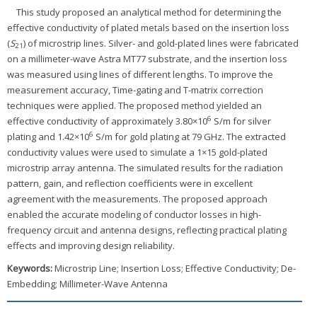
This study proposed an analytical method for determining the
effective conductivity of plated metals based on the insertion loss
(
S
) of microstrip lines. Silver- and gold-plated lines were fabricated
21
on a millimeter-wave Astra MT77 substrate, and the insertion loss
was measured using lines of different lengths. To improve the
measurement accuracy, Time-gating and T-matrix correction
techniques were applied. The proposed method yielded an
6
effective conductivity of approximately 3.80×10
S/m for silver
6
plating and 1.42×10
S/m for gold plating at 79 GHz. The extracted
conductivity values were used to simulate a 1×15 gold-plated
microstrip array antenna. The simulated results for the radiation
pattern, gain, and reflection coefficients were in excellent
agreement with the measurements. The proposed approach
enabled the accurate modeling of conductor losses in high-
frequency circuit and antenna designs, reflecting practical plating
effects and improving design reliability.
Keywords:
Microstrip Line; Insertion Loss; Effective Conductivity; De-
Embedding; Millimeter-Wave Antenna