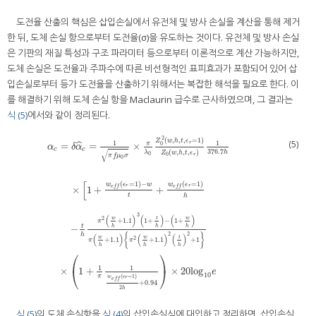
도전율 산출의 핵심은 삽입손실에서 유전체 및 방사 손실을 계산을 통해 제거
한 뒤, 도체 손실 항으로부터 도전율(σ)을 유도하는 것이다. 유전체 및 방사 손실
은 기판의 재질 특성과 구조 파라미터 등으로부터 이론적으로 계산 가능하지만,
도체 손실은 도전율과 주파수에 따른 비선형적인 표피효과가 포함되어 있어 삽
입손실로부터 등가 도전율을 산출하기 위해서는 복잡한 해석을 필요로 한다. 이
를 해결하기 위해 도체 손실 항을 Maclaurin 급수로 근사하였으며, 그 결과는
식 (5)
에서와 같이 정리된다.
2
(
,
,
,
=
1
)
Z
w
h
t
ϵ
(5)
1
1
r
0
π
=
=
×
ˆ
α
δ
α
c
c
√
376.7
(
,
,
,
)
λ
h
Z
w
h
t
ϵ
0
0
r
π
f
μ
σ
0
[
(
=
1
)
−
(
=
1
)
w
ϵ
w
w
ϵ
r
r
e
f
f
e
f
f
×
1
+
+
t
h
α
c
=
δ
α
^
c
=
1
π
f
μ
0
σ
×
π
λ
0
Z
0
2
w
,
h
,
t
,
ϵ
r
=
1
Z
0
w
,
h
,
t
,
ϵ
r
1
376.7
h
×
1
+
w
e
f
ϵ
r
=
1
−
w
3
(
)
(
)
(
)
w
t
w
2
+
1.1
1
+
−
1
+
π
t
h
h
h
−
2
2
{
}
h
(
)
(
)
(
)
w
w
t
2
+
1.1
+
1.1
+
1
π
π
h
h
h
⎛
⎞
1
1
⎝
⎠
×
1
+
×
20
log
e
10
π
(
=
1
)
w
ϵ
r
e
f
f
+
0.94
2
h
식 (5)
의 도체 손실항을
식 (4)
의 삽입손실식에 대입하고 정리하면, 삽입손실