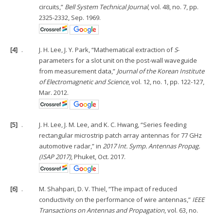
circuits,”
Bell System Technical Journal
, vol. 48, no. 7, pp.
2325-2332, Sep. 1969.
[4]
.
J. H. Lee, J. Y. Park, “Mathematical extraction of
S
-
parameters for a slot unit on the post-wall waveguide
from measurement data,”
Journal of the Korean Institute
of Electromagnetic and Science
, vol. 12, no. 1, pp. 122-127,
Mar. 2012.
[5]
.
J. H. Lee, J. M. Lee, and K. C. Hwang, “Series feeding
rectangular microstrip patch array antennas for 77 GHz
automotive radar,” in
2017 Int. Symp. Antennas Propag.
(ISAP 2017)
, Phuket, Oct. 2017.
[6]
.
M. Shahpari, D. V. Thiel, “The impact of reduced
conductivity on the performance of wire antennas,”
IEEE
Transactions on Antennas and Propagation
, vol. 63, no.