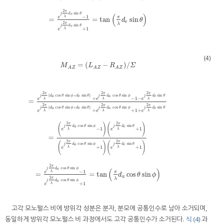
2
π
sin
j
d
θ
(
)
e
−
1
λ
e
π
=
=
tan
sin
d
θ
e
2
π
λ
sin
j
d
θ
e
+
1
λ
e
(4)
=
(
−
)
/
M
L
R
Σ
A
Z
A
Z
A
Z
2
2
2
π
π
π
(
cos
sin
+
sin
)
cos
sin
sin
j
d
θ
ϕ
d
θ
j
d
θ
ϕ
j
d
θ
a
e
a
e
+
−
1
−
λ
λ
λ
e
e
e
=
2
2
2
π
π
π
(
cos
sin
+
sin
)
cos
sin
sin
j
d
θ
ϕ
d
θ
j
d
θ
ϕ
j
d
θ
a
e
a
e
+
+
1
+
λ
λ
λ
e
e
e
M
A
Z
=
L
A
Z
−
R
A
Z
/
Σ
=
e
j
2
π
λ
d
a
cos
θ
sin
ϕ
+
d
e
sin
θ
+
e
j
2
π
λ
d
a
cos
θ
sin
ϕ
−
1
−
e
j
2
2
2
π
π
(
)
(
)
cos
sin
sin
j
d
θ
ϕ
j
d
θ
a
e
−
1
+
1
λ
λ
e
e
=
2
2
π
π
(
)
(
)
cos
sin
sin
j
d
θ
ϕ
j
d
θ
a
e
+
1
+
1
λ
λ
e
e
2
π
cos
sin
j
d
θ
ϕ
(
)
a
−
1
λ
e
π
=
=
tan
cos
sin
d
θ
ϕ
a
2
π
λ
cos
sin
j
d
θ
ϕ
a
+
1
λ
e
고각 모노펄스 비에 방위각 성분은 분자, 분모에 공통인수로 남아 소거되며,
동일하게 방위각 모노펄스 비 과정에서도 고각 공통인수가 소거된다.
식 (4)
과