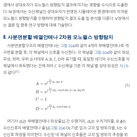
경에서 상대오차가 모노펄스 방향탐지 결과에 미치는 영향을 수식으로 도출한
다. Ⅳ장에서는 수신채널간 상대오차가 반영된 시뮬레이션 환경에서의 이차원
모노펄스 방향탐지를 수행하여 방향탐지 결과 도출 및 분석을 다룬다. Ⅴ장에서
는 결론 및 향후 연구 방향에 대해 기술한다.
Ⅱ. 사분면분할 배열안테나 2차원 모노펄스 방향탐지
사분면분할구조의 배열안테나는
그림 2(a)
와 같이 4개의 부배열안테나로 개
구면을 분할 후, 각 채널에서 신호를 수신한다. 각 채널을
그림 2(a)
와 같이 좌상,
우상, 좌하, 우하 순서대로 A, B, C, D라 표기할 때, 동일한 세기의 수신신호를 각
채널에서 취득했다는 전제 하의 C 수신채널 기준 각 채널 별 상대 위상은
식 (1)
[5]
과 같다
.
2
π
sin
j
d
θ
=
e
A
e
(1)
λ
2
π
(
cos
sin
+
sin
)
j
d
θ
ϕ
d
θ
=
a
e
B
e
λ
A
=
e
j
2
π
λ
d
e
sin
θ
B
=
e
j
2
π
λ
d
a
cos
θ
sin
ϕ
+
d
e
sin
θ
C
=
1
D
=
e
j
2
π
λ
d
a
=
1
C
2
π
cos
sin
j
d
θ
ϕ
=
a
D
e
λ
여기서
d
는 부배열안테나 위상중심 간 수평거리,
d
는 수직거리를,
θ
,
ϕ
는
a
e
수신신호의 배열안테나 중심(
그림 2(a)
O) 기준 입사 고각 및 방위각을, λ는 수
신신호 파장을 의미한다. 수신된 네 채널의 신호들은 고각 및 방위각 추정을 위