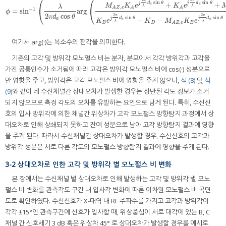
⎛
⎛
π
π
sin
sin
j
d
θ
j
d
θ
+
+
⎜
⎜
e
e
M
K
e
K
e
λ
λ
λ
,
A
Z
e
A
A
−
1
=
sin
arg
ϕ
=
sin
−
1
λ
2
π
d
a
cos
θ
arg
M
A
Z
,
e
K
A
e
j
2
π
λ
d
e
sin
θ
+
K
A
e
j
2
π
λ
d
e
sin
θ
+
M
A
Z
,
e
+
1
K
B
e
j
2
π
⎝
⎝
ϕ
2
cos
2
2
π
π
π
d
θ
sin
sin
j
d
θ
j
d
θ
+
−
a
e
e
K
e
K
M
K
e
λ
λ
,
B
D
B
A
Z
e
여기서 arg(·)는 복소수의 편각을 의미한다.
기존의 고각 및 방위각 모노펄스 비는 분자, 분모에서 각각 방위각과 고각을
가진 공통인수가 소거됨에 따라 고각은 방위각 모노펄스 비에 cos(·) 성분으로
만 영향을 주고, 방위각은 고각 모노펄스 비에 영향을 주지 않으나,
식 (8)
및
식
(9)
와 같이 네 수신채널간 상대오차가 발생한 경우는 상반된 각도 정보가 소거
되지 않으므로 측정 각도의 오차를 유발하는 요인으로 남게 된다. 특히, 수신신
호의 입사 방위각에 의한 채널간 위상차가 고각 모노펄스 방향탐지 과정에서 상
대오차로 인해 상쇄되지 못하고 잔여 성분으로 남아 고각 방향탐지 결과에 영향
을 주게 된다. 따라서 수신채널간 상대오차가 발생할 경우, 수신신호의 고각과
방위각 성분은 서로 다른 각도의 모노펄스 방향탐지 결과에 영향을 주게 된다.
3-2 상대오차로 인한 고각 및 방위각 별 모노펄스 비 변화
본 장에서는 수신채널 별 상대오차로 인해 발생하는 고각 및 방위각 별 모노
펄스 비 변화를 관측각도 구간 내 입사각 변화에 따른 이차원 모노펄스 비 곡면
도로 확인하였다. 수신신호가 X-대역 내 RF 주파수를 가지고 고각과 방위각이
각각 ±15°인 관측구간에 신호가 입사할 때, 위상중심이 서로 대각에 있는 B, C
채널 간 신호세기 3 dB 혹은 위상차 45° 로 상대오차가 발생할 경우를 예시로