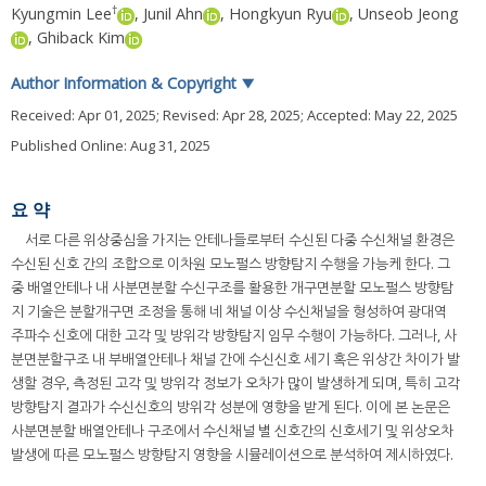
†
Kyungmin Lee
,
Junil Ahn
,
Hongkyun Ryu
,
Unseob Jeong
,
Ghiback Kim
Author Information & Copyright
▼
Received:
Apr 01, 2025
; Revised:
Apr 28, 2025
; Accepted:
May 22, 2025
Published Online: Aug 31, 2025
요 약
서로 다른 위상중심을 가지는 안테나들로부터 수신된 다중 수신채널 환경은
수신된 신호 간의 조합으로 이차원 모노펄스 방향탐지 수행을 가능케 한다. 그
중 배열안테나 내 사분면분할 수신구조를 활용한 개구면분할 모노펄스 방향탐
지 기술은 분할개구면 조정을 통해 네 채널 이상 수신채널을 형성하여 광대역
주파수 신호에 대한 고각 및 방위각 방향탐지 임무 수행이 가능하다. 그러나, 사
분면분할구조 내 부배열안테나 채널 간에 수신신호 세기 혹은 위상간 차이가 발
생할 경우, 측정된 고각 및 방위각 정보가 오차가 많이 발생하게 되며, 특히 고각
방향탐지 결과가 수신신호의 방위각 성분에 영향을 받게 된다. 이에 본 논문은
사분면분할 배열안테나 구조에서 수신채널 별 신호간의 신호세기 및 위상오차
발생에 따른 모노펄스 방향탐지 영향을 시뮬레이션으로 분석하여 제시하였다.