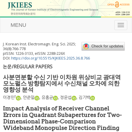
MENU
T
o
g
g
J. Korean Inst. Electromagn. Eng. Sci.
2025
;
l
36
(
8
):
766
-
778
e
pISSN: 1226-3133, eISSN: 2288-226X
n
DOI:
https://doi.org/10.5515/KJKIEES.2025.36.8.766
a
논문/REGULAR PAPERS
v
i
사분면분할 수신 기반 이차원 위상비교 광대역
g
모노펄스 방향탐지에서 수신채널 오차에 의한
a
영향성 분석
t
i
†
이경민
,
안준일
,
유홍균
,
정운섭
,
김기백
o
n
Impact Analysis of Receiver Channel
Errors in Quadrant Subapertures for Two-
Dimensional Phase-Comparison
Wideband Monopulse Direction Finding