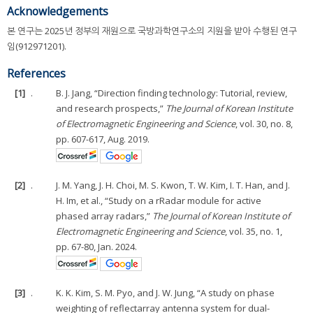
Acknowledgements
본 연구는 2025년 정부의 재원으로 국방과학연구소의 지원을 받아 수행된 연구
임(912971201).
References
[1]
.
B. J. Jang, “Direction finding technology: Tutorial, review,
and research prospects,”
The Journal of Korean Institute
of Electromagnetic Engineering and Science
, vol. 30, no. 8,
pp. 607-617, Aug. 2019.
[2]
.
J. M. Yang, J. H. Choi, M. S. Kwon, T. W. Kim, I. T. Han, and J.
H. Im, et al., “Study on a rRadar module for active
phased array radars,”
The Journal of Korean Institute of
Electromagnetic Engineering and Science
, vol. 35, no. 1,
pp. 67-80, Jan. 2024.
[3]
.
K. K. Kim, S. M. Pyo, and J. W. Jung, “A study on phase
weighting of reflectarray antenna system for dual-