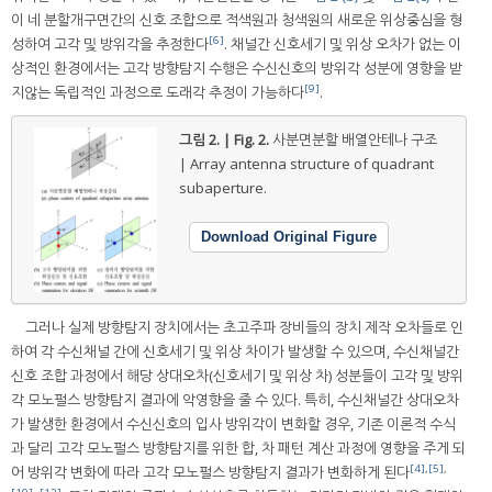
이 네 분할개구면간의 신호 조합으로 적색원과 청색원의 새로운 위상중심을 형
[6]
성하여 고각 및 방위각을 추정한다
. 채널간 신호세기 및 위상 오차가 없는 이
상적인 환경에서는 고각 방향탐지 수행은 수신신호의 방위각 성분에 영향을 받
[9]
지않는 독립적인 과정으로 도래각 추정이 가능하다
.
그림 2. | Fig. 2.
사분면분할 배열안테나 구조
| Array antenna structure of quadrant
subaperture.
Download Original Figure
그러나 실제 방향탐지 장치에서는 초고주파 장비들의 장치 제작 오차들로 인
하여 각 수신채널 간에 신호세기 및 위상 차이가 발생할 수 있으며, 수신채널간
신호 조합 과정에서 해당 상대오차(신호세기 및 위상 차) 성분들이 고각 및 방위
각 모노펄스 방향탐지 결과에 악영향을 줄 수 있다. 특히, 수신채널간 상대오차
가 발생한 환경에서 수신신호의 입사 방위각이 변화할 경우, 기존 이론적 수식
과 달리 고각 모노펄스 방향탐지를 위한 합, 차 패턴 계산 과정에 영향을 주게 되
[4]
,
[5]
,
어 방위각 변화에 따라 고각 모노펄스 방향탐지 결과가 변화하게 된다