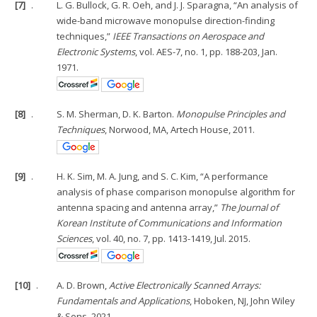
[7]
.
L. G. Bullock, G. R. Oeh, and J. J. Sparagna, “An analysis of
wide-band microwave monopulse direction-finding
techniques,”
IEEE Transactions on Aerospace and
Electronic Systems
, vol. AES-7, no. 1, pp. 188-203, Jan.
1971.
[8]
.
S. M. Sherman, D. K. Barton.
Monopulse Principles and
Techniques
, Norwood, MA, Artech House, 2011.
[9]
.
H. K. Sim, M. A. Jung, and S. C. Kim, “A performance
analysis of phase comparison monopulse algorithm for
antenna spacing and antenna array,”
The Journal of
Korean Institute of Communications and Information
Sciences
, vol. 40, no. 7, pp. 1413-1419, Jul. 2015.
[10]
.
A. D. Brown,
Active Electronically Scanned Arrays:
Fundamentals and Applications
, Hoboken, NJ, John Wiley
& Sons, 2021.