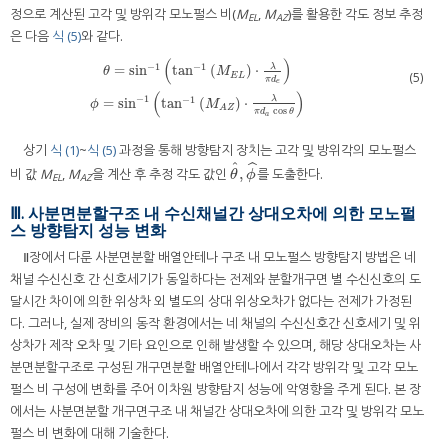
정으로 계산된 고각 및 방위각 모노펄스 비(
M
,
M
)를 활용한 각도 정보 추정
EL
AZ
은 다음
식 (5)
와 같다.
(
)
−
1
−
1
λ
=
sin
tan
(
)
⋅
θ
M
(5)
E
L
π
d
e
θ
=
sin
−
1
tan
−
1
M
E
L
⋅
λ
π
d
e
ϕ
=
sin
−
1
tan
−
1
M
A
Z
⋅
λ
π
d
a
cos
θ
(
)
−
1
−
1
λ
=
sin
tan
(
)
⋅
ϕ
M
A
Z
cos
π
d
θ
a
상기
식 (1)
~
식 (5)
과정을 통해 방향탐지 장치는 고각 및 방위각의 모노펄스
ˆ
ˆ
,
비 값
M
,
M
을 계산 후 추정 각도 값인
를 도출한다.
θ
^
,
ϕ
^
θ
ϕ
EL
AZ
Ⅲ. 사분면분할구조 내 수신채널간 상대오차에 의한 모노펄
스 방향탐지 성능 변화
Ⅱ장에서 다룬 사분면분할 배열안테나 구조 내 모노펄스 방향탐지 방법은 네
채널 수신신호 간 신호세기가 동일하다는 전제와 분할개구면 별 수신신호의 도
달시간 차이에 의한 위상차 외 별도의 상대 위상오차가 없다는 전제가 가정된
다. 그러나, 실제 장비의 동작 환경에서는 네 채널의 수신신호간 신호세기 및 위
상차가 제작 오차 및 기타 요인으로 인해 발생할 수 있으며, 해당 상대오차는 사
분면분할구조로 구성된 개구면분할 배열안테나에서 각각 방위각 및 고각 모노
펄스 비 구성에 변화를 주어 이차원 방향탐지 성능에 악영향을 주게 된다. 본 장
에서는 사분면분할 개구면구조 내 채널간 상대오차에 의한 고각 및 방위각 모노
펄스 비 변화에 대해 기술한다.