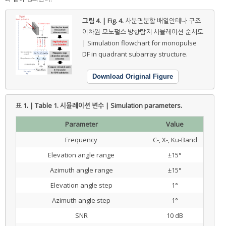
그림 4. | Fig. 4.
사분면분할 배열안테나 구조
이차원 모노펄스 방향탐지 시뮬레이션 순서도
| Simulation flowchart for monopulse
DF in quadrant subarray structure.
Download Original Figure
표 1. | Table 1.
시뮬레이션 변수 | Simulation parameters.
Parameter
Value
Frequency
C-, X-, Ku-Band
Elevation angle range
±15°
Azimuth angle range
±15°
Elevation angle step
1°
Azimuth angle step
1°
SNR
10 dB