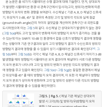
본 논문은 총 네가지 시뮬레이션 수행 결과에 대해 기술한다. 먼저, 상대오차
가 발생한 시뮬레이션 환경 내 관측구간에서 입사각(고각, 방위각) 변화에 따른
방향탐지 오차의 변화 경향을 보여준다. 수신채널 C 기준 A, B, D 채널간 신호세
기, 위상차가 3 dB, 45° 일 경우의 측정된 고각 및 방위각 각도와 실제 참값
(ground-truth angle)간의 차이의 절댓값을 계산하여 관측구간 내 곡면도를
도시하였으며 이는
그림 5
와 같다. 수신채널 간 상대오차가 발생하지 않는 경우
(
그림 5(a)
)에도 고각 및 방위각 변화에 따라 방향탐지 오차가 증가하는 것을 볼
수 있는데 이는 SNR이 10 dB 인 환경에서 잡음 신호가 방향탐지 결과에 영향을
주는 상황이며 기존 연구결과와 달리 고각 방향탐지 결과가 수신신호의 방위각
[4]
방향탐지 결과에 영향을 줄 수 있음이 상기 시뮬레이션 결과로 확인된다
.
그
림 5(b)
부터
그림 5(d)
는 각각 C 채널 기준 A, B, D 채널간 신호세기 차이가 3 dB
발생했을 때의 방향탐지 시뮬레이션 오차 결과이며 채널마다 서로 다른 방향탐
지 오차 분포가 나타나며 고각 및 방위각 변화가 상반된 각도의 방향탐지 결과
에 영향을 주고 있음이 확인된다.
그림 5(e)
~
그림 5(g)
는 동일한 환경에서 채널
간 위상차를 45° 줄 때의 방향탐지 오차 결과이며, 이 또한 각 채널마다 방향탐
지 오차 분포가 상이하게 변화하며 고각 및 방위각 성분이 다른 각도의 방향탐
지 결과에 영향을 줄 수 있음을 확인하였다.
그림 5. | Fig. 5.
C채널 기준 채널간 상대오차
발생 시 고각(좌) 및 방위각(우)방향탐지 오차
변화 | DF error variation when the