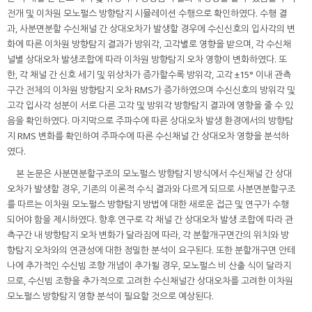
전개 및 이차원 모노펄스 방향탐지 시뮬레이션 수행으로 확인하였다. 수행 결
과, 사분면분할 수신채널 간 상대오차가 발생할 경우에 수신신호의 입사각의 변
화에 따른 이차원 방향탐지 결과가 방위각, 고각별로 영향을 받으며, 각 수신채
널별 상대오차 발생조합에 따라 이차원 방향탐지 오차 영향이 변화하였다. 또
한, 각 채널 간 신호 세기 및 위상차가 증가할수록 방위각, 고각 ±15° 이내 관측
구간 전체의 이차원 방향탐지 오차 RMS가 증가하였으며 수신신호의 방위각 및
고각 입사각 성분이 서로 다른 고각 및 방위각 방향탐지 결과에 영향을 줄 수 있
음을 확인하였다. 마지막으로 주파수에 따른 상대오차 발생 환경에서의 방향탐
지 RMS 변화를 확인하여 주파수에 따른 수신채널 간 상대오차 영향을 분석하
였다.
본 논문은 사분면분할구조의 모노펄스 방향탐지 방식에서 수신채널 간 상대
오차가 발생할 경우, 기존의 이론적 수식 결과와 다르게 되므로 사분면분할구조
를 따르는 이차원 모노펄스 방향탐지 방법에 대한 새로운 접근 및 연구가 수행
되어야 함을 제시하였다. 향후 연구로 각 채널 간 상대오차 발생 조합에 따라 관
측구간 내 방향탐지 오차 변화가 달라짐에 따라, 각 분할개구면간의 위치와 방
향탐지 오차와의 연관성에 대한 정밀한 분석이 요구된다. 또한 분할개구면 안테
나에 추가적인 수신빔 조향 개념이 추가될 경우, 모노펄스 비 산출 식이 달라지
므로, 수신빔 조향을 추가적으로 고려한 수신채널간 상대오차를 고려한 이차원
모노펄스 방향탐지 영향 분석이 필요할 것으로 예상된다.