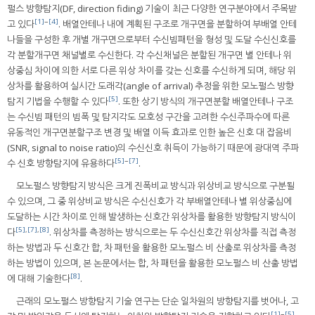
펄스 방향탐지(DF, direction fiding) 기술이 최근 다양한 연구분야에서 주목받
[1]
~
[4]
고 있다
. 배열안테나 내에 계획된 구조로 개구면을 분할하여 부배열 안테
나들을 구성한 후 개별 개구면으로부터 수신빔패턴을 형성 및 도달 수신신호를
각 분할개구면 채널별로 수신한다. 각 수신채널은 분할된 개구면 별 안테나 위
상중심 차이에 의한 서로 다른 위상 차이를 갖는 신호를 수신하게 되며, 해당 위
상차를 활용하여 실시간 도래각(angle of arrival) 추정을 위한 모노펄스 방향
[5]
탐지 기법을 수행할 수 있다
. 또한 상기 방식의 개구면분할 배열안테나 구조
는 수신빔 패턴의 빔폭 및 탐지각도 모호성 구간을 고려한 수신주파수에 따른
유동적인 개구면분할구조 변경 및 배열 이득 효과로 인한 높은 신호 대 잡음비
(SNR, signal to noise ratio)의 수신신호 취득이 가능하기 때문에 광대역 주파
[5]
~
[7]
수 신호 방향탐지에 유용하다
.
모노펄스 방향탐지 방식은 크게 진폭비교 방식과 위상비교 방식으로 구분될
수 있으며, 그 중 위상비교 방식은 수신신호가 각 부배열안테나 별 위상중심에
도달하는 시간 차이로 인해 발생하는 신호간 위상차를 활용한 방향탐지 방식이
[5]
,
[7]
,
[8]
다
. 위상차를 측정하는 방식으로는 두 수신신호간 위상차를 직접 측정
하는 방법과 두 신호간 합, 차 패턴을 활용한 모노펄스 비 산출로 위상차를 측정
하는 방법이 있으며, 본 논문에서는 합, 차 패턴을 활용한 모노펄스 비 산출 방법
[8]
에 대해 기술한다
.
근래의 모노펄스 방향탐지 기술 연구는 단순 일차원의 방향탐지를 벗어나, 고
[1]
~
[5]