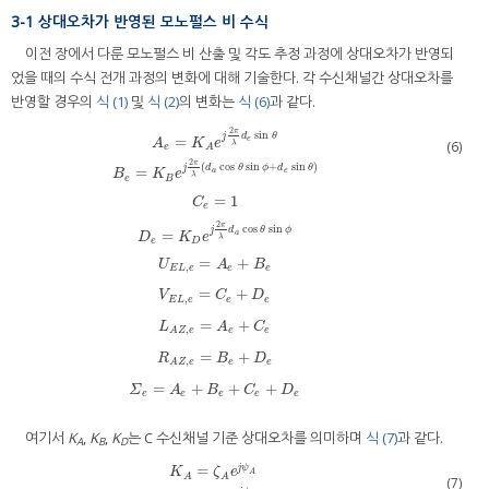
3-1 상대오차가 반영된 모노펄스 비 수식
이전 장에서 다룬 모노펄스 비 산출 및 각도 추정 과정에 상대오차가 반영되
었을 때의 수식 전개 과정의 변화에 대해 기술한다. 각 수신채널간 상대오차를
반영할 경우의
식 (1)
및
식 (2)
의 변화는
식 (6)
과 같다.
2
π
sin
j
d
θ
=
e
A
K
e
(6)
λ
e
A
2
π
(
cos
sin
+
sin
)
j
d
θ
ϕ
d
θ
=
a
e
B
K
e
λ
e
B
=
1
C
e
2
π
cos
sin
j
d
θ
ϕ
=
a
D
K
e
λ
e
D
=
+
A
e
=
K
A
e
j
2
π
λ
d
e
sin
θ
B
e
=
K
B
e
j
2
π
λ
d
a
cos
θ
sin
ϕ
+
d
e
sin
θ
C
e
=
1
D
e
=
U
A
B
,
E
L
e
e
e
=
+
V
C
D
,
E
L
e
e
e
=
+
L
A
C
,
e
e
A
Z
e
=
+
R
B
D
,
e
e
A
Z
e
=
+
+
+
Σ
A
B
C
D
e
e
e
e
e
여기서
K
,
K
,
K
는 C 수신채널 기준 상대오차를 의미하며
식 (7)
과 같다.
A
B
D
=
j
ψ
K
ζ
e
A
A
A
(7)