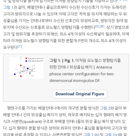
각 및 방위각을 동시에 탐지하는 이차원 방향탐지 기술을 지향하고 있다
.
그림 1
과 같이, 배열안테나 중심으로부터 수신된 수신신호가 가지는 도래각은
고각과 방위각으로 나눌 수 있으며 이때 고각은 적색 원 위치에 해당하는 두 위
상중심을 가지는 안테나로부터 수신된 신호간의 위상비교로, 방위각은 청색 원
[5]
,
[8]
위치에 수신되는 신호들로 모노펄스 방향탐지를 수행한다
. 상기 방법으로
고각 및 방위각을 추정하기 위해선, 최소 4개 이상의 수신채널이 필요하며, 이에
따라 이차원 모노펄스 방향탐지를 위한 분할개구면의 개수도 최소 4개 이상이
[7]
요구된다
.
그림 1. | Fig. 1.
이차원 모노펄스 방향탐지를
위한 안테나 위상중심 배치 | Antenna
phase center configuration for two-
dimensional monopulse DF.
Download Original Figure
평면구조를 가지는 배열안테나에서의 개구면 분할 방식은
그림 2
와 같이 부
배열 안테나 간의 위상중심 배치가 상하, 좌우로 배치되는 십자 형태의 배치 방
식과 사분면(quadrant) 구조로 부배열 안테나들의 위상 중심 배치 방식이 있
다. 십자 형태의 분할 방식은 상하와 좌우의 안테나 중심을 활용하여 고각과 방
위각을 바로 추정할 수 있으나, 사분면분할 방식은
그림 2 (b)
및
그림 2(c)
와 같