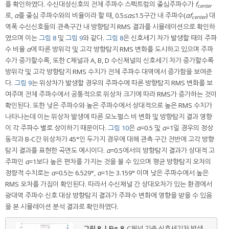
를 확인하였다. 수신대상신호의 전체 주파수 스펙트럼의 중심주파수가
f
center
로,
α
를 중심 주파수와의 비율이라 할 때, 0.5≤
α
≤1.5구간 내 주파수(
αf
) 대
center
역폭 수신신호들의 관측구간 내 방향탐지 RMS 결과를 시뮬레이션으로 확인하
였으며 이는
그림 8
및
그림 9
와 같다.
그림 8
은 신호세기 차가 발생할 때의 주파
수 비율
α
에 따른 방위각 및 고각 방향탐지 RMS 변화를 도시하고 있으며 주파
수가 증가할수록, 또한 C채널과 A, B, D 수신채널의 신호세기 차가 증가할수록
방위각 및 고각 방향탐지 RMS 수치가 전체 주파수 대역에서 증가함을 보여준
다.
그림 9
는 위상차가 발생할 경우의 주파수에 따른 방향탐지 RMS 변화를 보
여주며 전체 주파수에서 공통적으로 위상차 크기에 따라 RMS가 증가하는 것이
확인된다. 또한 낮은 주파수와 높은 주파수에서 상대적으로 높은 RMS 수치가
나타나는데 이는 위상차 발생에 따른 모노펄스 비 변화 및 방향탐지 결과 영향
이 각 주파수 별로 상이하기 때문이다.
그림 10
은
α
=0.5 및
α
=1일 경우의 정상
동작과 B-C간 위상차가 45°인 두가지 경우에 대해 관측 구간 전반에 고각 방향
탐지 결과를 표현한 곡면도 예시이다.
α
=0.5에서의 방향탐지 결과가 상대적 고
주파인
α
=1보다 높은 편차를 가지는 것을 볼 수 있으며 평균 방향탐지 오차의
정량적 수치로는
α
=0.5는 6.529°,
α
=1는 3.159° 이며 낮은 주파수에서 높은
RMS 오차를 가짐이 확인된다. 따라서 수신채널 간 상대오차가 있는 환경에서
광대역 주파수 신호 대상 방향탐지 결과가 주파수 변화에 영향을 받을 수 있음
을 본 시뮬레이션 분석 결과로 확인하였다.
그림 8. | Fig. 8.
C채널 기준 신호세기차 발생