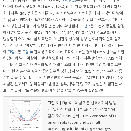
따른 방향탐지 결과를 도시한 것으로,
그림 6 (a)
는 관측 방위각이 0°일 때 고각
변화에 따른 방향탐지 오차 RMS 변화를, (b)는 관측 고각이 0°일 때 방위각 변
화에 따른 RMS 변화를 도시한다. 고각 및 방위각이 변화함에 따라 상반된 방위
각 및 고각 방향탐지 오차 RMS가 증감하는 것을 볼 수 있으며 신호세기 차이에
따라 방향탐지 결과가 영향을 받는 것이 확인된다.
그림 7
은 이전과 동일한 환경
에서 C채널 기준 각 채널간 위상차가 15°, 30°, 45°일 경우에 각도변화에 따른
방향탐지 오차 RMS를 나타낸다. 채널간 위상차의 경우 신호세기와 달리 탐지
방위각 및 고각이 0°일 경우에 각도 변화에 따른 큰 변화가 나타나지 않기 때문
에(
그림3
및
그림 4
) 관측 방위각이 10°, 고각이 10°인 경우의 RMS 변화를 확인
하였다. 채널간 위상차가 발생하였을 때 각도 변화에 따른 방향탐지 RMS 변화
는 기존 신호세기차 경우와 달리 채널간 조합에 따라 다양한 증감 형태를 보인
다. 또한 채널간 위상차가 증가할수록 방향탐지 오차 RMS의 전반적 수치가 증
가함을 볼 수 있다. 따라서 사분면분할개구면 구조의 배열안테나 환경에서 수신
채널간 신호세기 및 위상차가 발생할 경우, 방위각 및 고각 방향탐지 결과는 서
로다른 입사 각도 성분의 변화에 영향을 받을 수 있음이 확인되었다.
그림 6. | Fig. 6.
C채널 기준 신호세기차 발생
시, 입사각 변화에 따른 고각, 방위각 별 방향
탐지 오차 RMS 변화 | RMS variation of DF
error in elevation and azimuth
according to incident angle changes