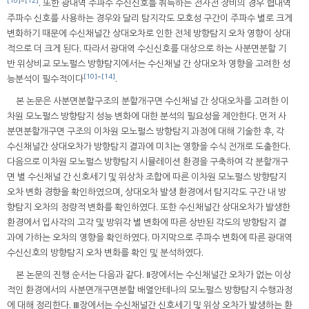
[10]
~
[12]
. 또한 광대역 주파수 수신신호를 취득하는 전자전 장비의 경우 협대역
주파수 신호를 사용하는 경우와 달리 탐지각도 모호성 구간이 주파수 별로 크게
변화하기 때문에 수신채널간 상대오차로 인한 전체 방향탐지 오차 영향이 상대
적으로 더 크게 된다. 따라서 광대역 수신신호를 대상으로 하는 사분면분할 기
반 위상비교 모노펄스 방향탐지에서는 수신채널 간 상대오차 영향을 고려한 성
[10]
~
[14]
능분석이 필수적이다
.
본 논문은 사분면분할구조의 분할개구면 수신채널 간 상대오차를 고려한 이
차원 모노펄스 방향탐지 성능 변화에 대한 분석의 필요성을 제안한다. 먼저 사
분면분할개구면 구조의 이차원 모노펄스 방향탐지 과정에 대해 기술한 후, 각
수신채널간 상대오차가 방향탐지 결과에 미치는 영향을 수식 전개로 도출한다.
다음으로 이차원 모노펄스 방향탐지 시뮬레이션 환경을 구축하여 각 분할개구
면 별 수신채널 간 신호세기 및 위상차 조합에 따른 이차원 모노펄스 방향탐지
오차 변화 경향을 확인하였으며, 상대오차 발생 환경에서 탐지각도 구간 내 방
향탐지 오차의 정량적 변화를 확인하였다. 또한 수신채널간 상대오차가 발생한
환경에서 입사각의 고각 및 방위각 별 변화에 따른 상반된 각도의 방향탐지 결
과에 가하는 오차의 영향을 확인하였다. 마지막으로 주파수 변화에 따른 광대역
수신신호의 방향탐지 오차 변화를 확인 및 분석하였다.
본 논문의 진행 순서는 다음과 같다. Ⅱ장에서는 수신채널간 오차가 없는 이상
적인 환경에서의 사분면개구면분할 배열안테나의 모노펄스 방향탐지 수행과정
에 대해 정리한다. Ⅲ장에서는 수신채널간 신호세기 및 위상 오차가 발생하는 환