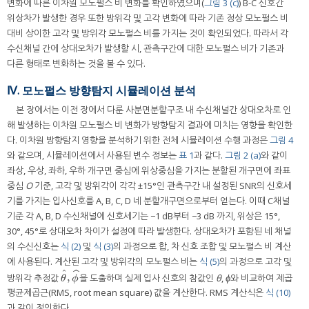
변화에 따른 이차원 모노펄스 비 변화를 확인하였으며(
그림 3 (c)
) B-C 신호간
위상차가 발생한 경우 또한 방위각 및 고각 변화에 따라 기존 정상 모노펄스 비
대비 상이한 고각 및 방위각 모노펄스 비를 가지는 것이 확인되었다. 따라서 각
수신채널 간에 상대오차가 발생할 시, 관측구간에 대한 모노펄스 비가 기존과
다른 형태로 변화하는 것을 볼 수 있다.
Ⅳ. 모노펄스 방향탐지 시뮬레이션 분석
본 장에서는 이전 장에서 다룬 사분면분할구조 내 수신채널간 상대오차로 인
해 발생하는 이차원 모노펄스 비 변화가 방향탐지 결과에 미치는 영향을 확인한
다. 이차원 방향탐지 영향을 분석하기 위한 전체 시뮬레이션 수행 과정은
그림 4
와 같으며, 시뮬레이션에서 사용된 변수 정보는
표 1
과 같다.
그림 2 (a)
와 같이
좌상, 우상, 좌하, 우하 개구면 중심에 위상중심을 가지는 분할된 개구면에 좌표
중심
O
기준, 고각 및 방위각이 각각 ±15°인 관측구간 내 설정된 SNR의 신호세
기를 가지는 입사신호를 A, B, C, D 네 분할개구면으로부터 얻는다. 이때 C채널
기준 각 A, B, D 수신채널에 신호세기는 −1 dB부터 −3 dB 까지, 위상은 15°,
30°, 45°로 상대오차 차이가 설정에 따라 발생한다. 상대오차가 포함된 네 채널
의 수신신호는
식 (2)
및
식 (3)
의 과정으로 합, 차 신호 조합 및 모노펄스 비 계산
에 사용된다. 계산된 고각 및 방위각의 모노펄스 비는
식 (5)
의 과정으로 고각 및
ˆ
ˆ
,
방위각 추정값
을 도출하며 실제 입사 신호의 참값인
θ
,
ϕ
와 비교하여 제곱
θ
^
,
ϕ
^
θ
ϕ
평균제곱근(RMS, root mean square) 값을 계산한다. RMS 계산식은
식 (10)
과 같이 정의한다.