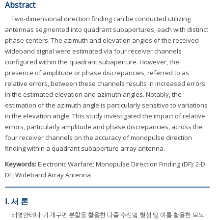
Abstract
Two-dimensional direction finding can be conducted utilizing
antennas segmented into quadrant subapertures, each with distinct
phase centers. The azimuth and elevation angles of the received
wideband signal were estimated via four receiver channels
configured within the quadrant subaperture. However, the
presence of amplitude or phase discrepancies, referred to as
relative errors, between these channels results in increased errors
in the estimated elevation and azimuth angles. Notably, the
estimation of the azimuth angle is particularly sensitive to variations
in the elevation angle. This study investigated the impact of relative
errors, particularly amplitude and phase discrepancies, across the
four receiver channels on the accuracy of monopulse direction
finding within a quadrant subaperture array antenna.
Keywords:
Electronic Warfare; Monopulse Direction Finding (DF); 2-D
DF; Wideband Array Antenna
Ⅰ. 서 론
배열안테나 내 개구면 분할을 활용한 다중 수신빔 형성 및 이를 활용한 모노