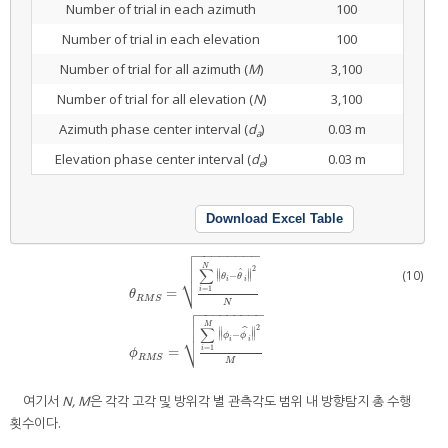
Number of trial in each azimuth
100
Number of trial in each elevation
100
Number of trial for all azimuth (
M
)
3,100
Number of trial for all elevation (
N
)
3,100
Azimuth phase center interval (
d
)
0.03 m
a
Elevation phase center interval (
d
)
0.03 m
e
Download Excel Table

−
−
−
−
−
−
−
−


N
2
∑
ˆ
∥
∥
(10)
−
∥
∥
⎷
θ
θ
i
i
=
1
i
=
θ
R
M
S
N

θ
R
M
S
=
∑
i
=
1
N
θ
i
−
θ
^
i
2
N
ϕ
R
M
S
=
∑
i
=
1
M
ϕ
i
−
ϕ
^
i
2
M
−
−
−
−
−
−
−
−
−


M
2
∑
ˆ
∥
∥
−
∥
∥
⎷
ϕ
ϕ
i
i
=
1
i
=
ϕ
R
M
S
M
여기서
N, M
은 각각 고각 및 방위각 별 관측각도 범위 내 방향탐지 총 수행
횟수이다.