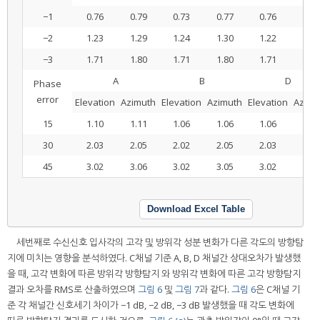
−1
0.76
0.79
0.73
0.77
0.76
0.79
−2
1.23
1.29
1.24
1.30
1.22
1.30
−3
1.71
1.80
1.71
1.80
1.71
1.81
A
B
D
Phase
error
Elevation
Azimuth
Elevation
Azimuth
Elevation
Azimu
15
1.10
1.11
1.06
1.06
1.06
1.07
30
2.03
2.05
2.02
2.05
2.03
2.05
45
3.02
3.06
3.02
3.05
3.02
3.06
Download Excel Table
세번째로 수신신호 입사각의 고각 및 방위각 성분 변화가 다른 각도의 방향탐
지에 미치는 영향을 분석하였다. C채널 기준 A, B, D 채널간 상대오차가 발생했
을 때, 고각 변화에 따른 방위각 방향탐지 와 방위각 변화에 따른 고각 방향탐지
결과 오차를 RMS로 산출하였으며
그림 6
및
그림 7
과 같다.
그림 6
은 C채널 기
준 각 채널간 신호세기 차이가 −1 dB, −2 dB, −3 dB 발생했을 때 각도 변화에