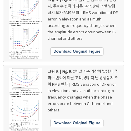
시, 주파수 변화에 따른 고각, 방위각 별 방향
탐지 오차 RMS 변화 | RMS variation of DF
error in elevation and azimuth
according to frequency changes when
the amplitude errors occur between C-
channel and others.
Download Original Figure
그림 9. | Fig. 9.
C채널 기준 위상차 발생시, 주
파수 변화에 따른 고각, 방위각 별 방향탐지 오
차 RMS 변화 | RMS variation of DF error
in elevation and azimuth according to
frequency changes when the phase
errors occur between C-channel and
others.
Download Original Figure