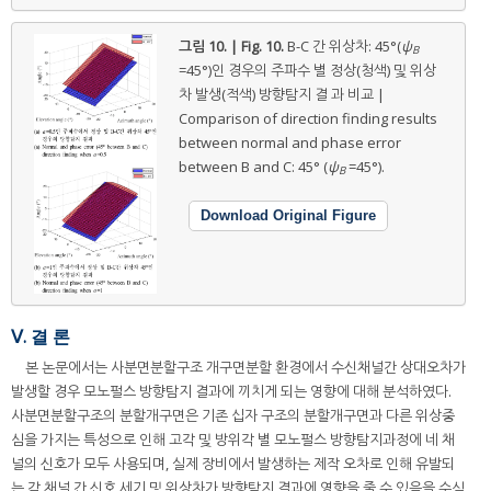
그림 10. | Fig. 10.
B-C 간 위상차: 45°(
ψ
B
=45°)인 경우의 주파수 별 정상(청색) 및 위상
차 발생(적색) 방향탐지 결 과 비교 |
Comparison of direction finding results
between normal and phase error
between B and C: 45° (
ψ
=45°).
B
Download Original Figure
Ⅴ. 결 론
본 논문에서는 사분면분할구조 개구면분할 환경에서 수신채널간 상대오차가
발생할 경우 모노펄스 방향탐지 결과에 끼치게 되는 영향에 대해 분석하였다.
사분면분할구조의 분할개구면은 기존 십자 구조의 분할개구면과 다른 위상중
심을 가지는 특성으로 인해 고각 및 방위각 별 모노펄스 방향탐지과정에 네 채
널의 신호가 모두 사용되며, 실제 장비에서 발생하는 제작 오차로 인해 유발되
는 각 채널 간 신호 세기 및 위상차가 방향탐지 결과에 영향을 줄 수 있음을 수식