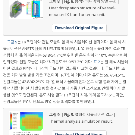
그림 8. | Fig. 8.
탐색안테나장치 방열 구조 |
Heat dissipation structure of vessel-
mounted X-band antenna unit.
Download Original Figure
그림 9
는 TR조립체와 전원 모듈의 열 해석 시뮬레이션 결과이다. 열 해석 시
뮬레이션은 ANSTS 社의 FLUENT를 활용하였다. 열 해석 시뮬레이션 결과 TR
조립체 최대/최저온도는 63.8/54.7°C로 위치별 온도 차이가 10°C 수준으로 확
인되었다. 전원 모듈은 최대/최저온도 55.9/53.2°C 이다.
표 2
는 열 해석 시뮬레
이션 결과와 탐색안테나장치 온도 시험 결과를 비교한 결과이다. 온도 시험 조
건은 최대 발열 발생 기준 조건이며 TR조립체 최대/최저 온도는 59.7/54.5°C,
전원모듈은 42.8/42.2°C이다. 열 해석 시뮬레이션과 온도 시험 결과 차이는 열
해석 시뮬레이션 시 발열량을 설계값 보다 가중 시킨 조건으로 인해 차이가 발
생한 것으로 판단된다. 온도 시험 결과 TR조립체 최대/최저 온도차 6°C 미만,
전원모듈은 1°C 미만으로 방열 성능 최적화를 확인하였다.
그림 9. | Fig. 9.
열해석 시뮬레이션 결과 |
Thermal analysis simulation result.
Download Original Figure