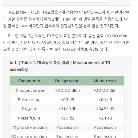
TR조립체는 4 채널의 TR모듈을 4개 적용하여 16채널 구조이며, 전면냉각판
과 방열 경로를 형성하기 위해 2개의 TRM 사이에 방열 블록을 적용하였다. 방
열 블록은 TRM 바닥면과 접촉하여 전면냉각판을 통해 열을 전도시킨다.
표 1
및
그림 7
는 제작된 TR조립체 측정 결과이다. 송신 출력 OO.OO dBm
이상이며, 수신 이득 34.53 dB 이상, 잡음 지수 3.1 dB 이하, 송/수신 위상 가변
오차 O.O°이하, 수신 이득 가변 오차 O.O dB 이하로 측정되었다.
표 1. | Table 1.
TR조립체 측정 결과 | Measurement of TR
assembly.
Component
Design value
Meas. result
TX output power
>OO.OO dBm
>OO.OO dBm
Pulse droop
<0.5 dB
<0.4 dB
RX gain
>31.00 dB
>34.53 dB
Noise figure
<3.5 dB
<3.1 dB
TX phase variation
Possession
Possession
RX phase variation
Possession
Possession