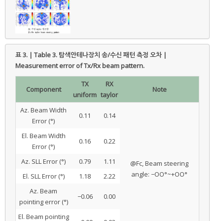
표 3. | Table 3.
탐색안테나장치 송/수신 패턴 측정 오차 |
Measurement error of Tx/Rx beam pattern.
TX
RX
Component
Note
uniform
taylor
Az. Beam Width
0.11
0.14
Error (°)
El. Beam Width
0.16
0.22
Error (°)
Az. SLL Error (°)
0.79
1.11
@Fc, Beam steering
angle: −OO°~+OO°
El. SLL Error (°)
1.18
2.22
Az. Beam
−0.06
0.00
pointing error (°)
El. Beam pointing