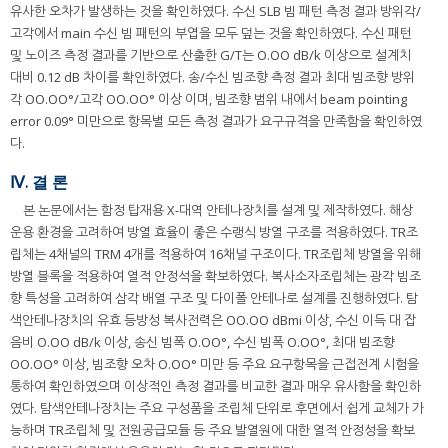
유사한 오차가 발생하는 것을 확인하였다. 수신 SLB 빔 패턴 측정 결과 방위각/
고각에서 main 수신 빔 패턴의 부엽을 모두 덮는 것을 확인하였다. 수신 패턴
및 노이즈 측정 결과를 기반으로 산출한 G/T는 O.OO dB/k 이상으로 설계치
대비 0.12 dB 차이를 확인하였다. 송/수신 빔조향 측정 결과 최대 빔조향 방위
각 OO.OO°/고각 OO.OO° 이상 이며, 빔조향 범위 내에서 beam pointing
error 0.09° 미만으로 항목별 모든 측정 결과가 요구규격을 만족함을 확인하였
다.
Ⅳ. 결 론
본 논문에서는 함정 탑재용 X-대역 안테나장치를 설계 및 제작하였다. 해상
운용 환경을 고려하여 방열 효율이 좋은 수랭식 방열 구조를 적용하였다. TR조
립체는 4채널의 TRM 4개를 적용하여 16채널 구조이다. TR조립체 방열을 위해
방열 블록을 적용하여 열적 안정석을 확보하였다. 복사소자조립체는 광각 빔조
향 특성을 고려하여 삼각 배열 구조 및 다이폴 안테나로 설계를 진행하였다. 탐
색안테나장치의 유효 등방성 복사전력은 OO.OO dBmi 이상, 수신 이득 대 잡
음비 O.OO dB/k 이상, 송신 빔폭 O.OO°, 수신 빔폭 O.OO°, 최대 빔조향
OO.OO° 이상, 빔조향 오차 O.OO° 미만 등 주요 요구항목을 근접전계 시험을
통하여 확인하였으며 이상적인 측정 결과를 비교한 결과 매우 유사함을 확인하
였다. 탐색안테나장치는 주요 구성품을 조립체 단위로 후면에서 쉽게 교체가 가
능하며 TR조립체 및 전원공급모듈 등 주요 발열원에 대한 열적 안정성을 확보