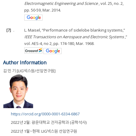
Electromagnetic Engineering and Science
, vol. 25, no. 2,
pp. 50-59, Mar. 2014.
[7]
.
L. Maisel, “Performance of sidelobe blanking systems,”
IEEE Transactions on Aerospace and Electronic Systems
,”
vol. AES-4, no 2, pp. 174-180, Mar. 1968.
Author Information
김 민 기 [LIG넥스원/선임연구원]
https://orcid.org/0000-0001-6334-6867
2022년 2월: 광운대학교 전자공학과 (공학석사)
2022년 1월~현재: LIG넥스원 선임연구원