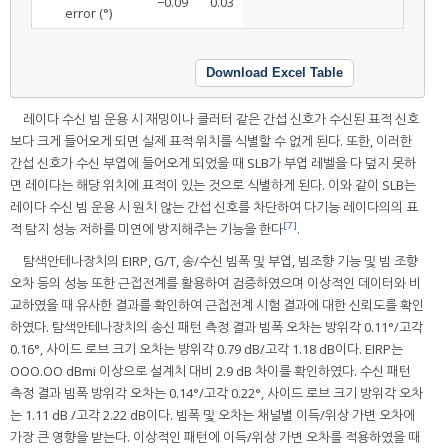
−0.09
0.03
error (°)
Download Excel Table
레이다 수신 빔 운용 시 재밍이나 클러터 같은 간섭 신호가 수신된 표적 신호
보다 크게 들어오게 되면 실제 표적 위치를 식별할 수 없게 된다. 또한, 이러한
간섭 신호가 수신 부엽에 들어오게 되었을 때 SLB가 부엽 레벨을 다 덮지 못하
면 레이다는 해당 위치에 표적이 있는 것으로 식별하게 된다. 이와 같이 SLB는
레이다 수신 빔 운용 시 원치 않는 간섭 신호를 차단하여 다기능 레이다의의 표
[7]
적 탐지 성능 저하를 미연에 방지해주는 기능을 한다
.
탐색안테나장치의 EIRP, G/T, 송/수신 빔폭 및 부엽, 빔조향 기능 및 빔 조향
오차 등의 성능 또한 근접전계를 활용하여 검증하였으며 이상적인 데이터와 비
교하였을 때 유사한 결과를 확인하여 근접전계 시험 결과에 대한 신뢰도를 확인
하였다. 탐색안테나장치의 송신 패턴 측정 결과 빔폭 오차는 방위각 0.11°/고각
0.16°, 사이드 로브 크기 오차는 방위각 0.79 dB/고각 1.18 dB이다. EIRP는
OOO.OO dBmi 이상으로 설계치 대비 2.9 dB 차이를 확인하였다. 수신 패턴
측정 결과 빔폭 방위각 오차는 0.14°/고각 0.22°, 사이드 로브 크기 방위각 오차
는 1.11 dB /고각 2.22 dB이다. 빔폭 및 오차는 채널별 이득/위상 가변 오차에
가장 큰 영향을 받는다. 이상적인 패턴에 이득/위상 가변 오차를 적용하였을 때