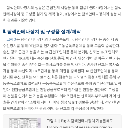
탐색안테나장치의 성능은 근접전계 시험을 통해 검증하였다. Ⅱ장에서는 탐색
안테나장치 및 구성품 설계 및 제작 결과, Ⅲ장에서는 탐색안테나장치의 성능 시
험 결과를 기술하였다.
Ⅱ. 탐색안테나장치 및 구성품 설계/제작
그림 2
는 탐색안테나장치의 기능블록도이다. 탐색안테나장치는 송신 시 송
수신장치를 통해 RF신호를 인가받아 구동증폭조립체를 통해 고출력 증폭한다.
송신 경로 급전 기능을 하는 RF급전조립체를 통해 분기된 신로는 TR조립체로
인가된다. TR조립체는 송신 RF 신호 증폭, 빔연산, 위상 가변 및 이득 가변 기능
을 수행하며 송신 RF 신호는 복사소자를 통해 방사된다. 반사된 신호는 복사소
자를 통해 수신되며 TR조립체를 통해 저잡음 증폭된다. RF급전조립체를 통해
분기된 수신 신호는 모노펄스 신호를 형성하는 모노펄스 형성조립체를 통해 구
동증폭조립체로 입력되며 구동증폭조립체 수신경로를 통해 송수신장치로 입력
된다. 전원공급조립체는 전원공급부로부터 인가받은 전원을 변환하여 구성품
에 전원을 인가하는 기능을 수행한다. 제어조립체는 신호처리부로부터 제어 신
호를 인가받아 각 조립체 제어, 타이밍 생성 및 BIT 정보를 전달한다. 전면/후면
모체판조립체는 제어/전원/타이밍 등 신호를 각 구성품에 전달한다.
그림 2. | Fig. 2.
탐색안테나장치 기능블록도
| Block diagram of vessel-mounted X-