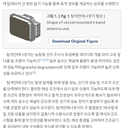
에 탑재되어 전 방위 탐지 기능을 통해 표적 정보를 제공하는 임무를 수행한다.
그림 1. | Fig. 1.
탐색안테나장치 형상 |
Shape of vessel-mounted X-band
antenna unit.
Download Original Figure
탐색안테나장치는 능동형 전자 주사식 위상배열 레이다로 개발 되어 고속 및
[1]
,
[2]
다중 빔 조향이 가능하고
일부 송수신 채널에 불량이 발생 하더라도 점진
적 성능저하(graceful degradation)로 인해 임무 수행이 가능하여 높은 신뢰
[3]
성을 보유하고 있다
.
탐색안테나장치는 함정 탑재를 위해 방열 성능, 전기적 성능 및 구조적 조건
을 만족해야 한다. 열악한 해상 조건에서 상시 임무 수행이 가능하도록 외부 환
경 조건의 영향성이 적어야 하고 열적 안정성이 최우선적으로 확보가 필요하다.
수백 개의 송수신 채널의 온도에 의한 전기적 성능 편차가 발생하지 않도록 위
치별 균일한 냉각 성능이 요구된다. 탐색안테나장치의 주 발열원인 TR조립체
및 전원 모듈을 냉각판과 접촉시켜 수랭식으로 방열이 되도록 열 해석과 온도
시험을 통해 열적 안정성을 확보하였다. 또한, 해상 환경을 고려하여 건조공기
를 공급받아 내부 구성품의 부식을 방지할 수 있도록 하였다.