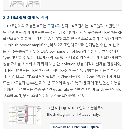
2-2 TR조립체 설계 및 제작
TR조립체의 기능블록도는
그림 6
과 같다. TR조립체는 TR모듈과 RF결합보
드, 전원보드 및 제어보드로 구성된다. TR조립체의 핵심 구성품인 TR모듈은 RF
급전조립체를 통해 인가 받은 송신 RF신호를 안정적으로 고출력 증폭하기 위한
HPA(high power amplifier), 복사소자조립체로부터 인가받은 수신 RF 신호
를 저잡음 증폭하기 위한 LNA(low noise amplifier)와 개별 채널별 위상과 이
득을 가변 할 수 있는 빔포머가 적용되었다. 채널별 위상/이득 가변 오차에 의한
성능 저하를 최소화 하기 위해 채널 간 isolation 성능 최적화 설계를 진행하였
다. RF결합보드는 TR모듈과 연결되어 RF신호 분기 및 결합하는 기능을 수행한
다. 전원 보드는 TR조립체에 필요한 전원을 제공하는 기능을 수행하며 제어 보
드는 TR모듈의 송/수신 제어, 빔 포머의 위상/이득 가변 제어 및 빔연산 기능을
수행한다. 각 보드는 적층 구조인 quasi-tile 구조로 설계하여 brick 구조와 tile
[4]
구조의 크기, 무게, 조립성 등의 단점을 보완하였다
.
그림 6. | Fig. 6.
TR조립체 기능블록도 |
Block diagram of TR assembly.
Download Original Figure