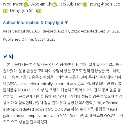
Won Kwon
,
Woo-Jin Chi
,
Jae-Sub Han
,
Joung-hoon Lee
,
Dong-Jun Shin
Author Information & Copyright
▼
Received:
Jul 09, 2025
; Revised:
Aug 17, 2025
; Accepted:
Sep 01, 2025
Published Online: Oct 31, 2025
요 약
본 논문에서는 함정 탑재용 X-대역 탐색안테나장치의 설계 및 제작 결과를 기
술하였다. 운용 환경을 고려하여 수랭식 방열 구조로 열적 안정성을 확보하였
다. 고속 빔조향 및 운용 신뢰성을 고려하여 능동형 전자 주사식 위상배열 레이
다(AESA, active electronically scanned array)로 개발하였으며 전 방위를
탐지를 위해 OO.OO° 이상 빔 조향이 가능하도록 복사소자 간격 및 배열을 결
정하였다. 근접전계 시험을 통해 탐색안테나장치의 성능을 검증 하였으며 함정
용 X-대역 탐색안테나장치 검증 결과 유효 등방성 복사전력(EIRP, effective
isotropic radiated power) OO.OO dBmi 이상, 수신이득 대 잡음 비(G/T,
gain to noise temperature ratio) 0.00 dB/k 미만, 최대 빔조향 OO.O° 이상
으로 요구 성능을 만족하였다.