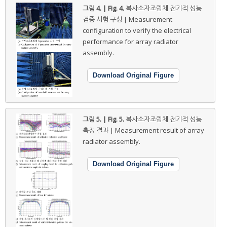
그림 4. | Fig. 4.
복사소자조립체 전기적 성능
검증 시험 구성 | Measurement
configuration to verify the electrical
performance for array radiator
assembly.
Download Original Figure
그림 5. | Fig. 5.
복사소자조립체 전기적 성능
측정 결과 | Measurement result of array
radiator assembly.
Download Original Figure