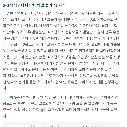
2-3 탐색안테나장치 방열 설계 및 제작
일반적으로 안테나장치의 냉각 방식은 공냉식과 수랭식으로 나뉜다. 공랭식
은 구조가 비교적 단순하지만 효율이 좋지 않다. 수랭식은 구조가 복잡하고 냉
[5]
각판으로 인해 안테나장치 무게가 증가하는 단점이 있지만 효율이 높다
. 탐
색안테나장치의 주 발열원인 TR조립체와 전원모듈의 발열량과 상시 임무 수행
되는 점을 고려하여 수랭식을 적용하였다. 또한, 탐색안테나장치가 해상 환경에
서 운용되는 것을 고려하여 건조공기를 통해 내부 구성품의 결로방지 및 제습을
통한 부식을 방지할 수 있도록 하였다. 방열 설계로 전면냉각판과 후면냉각판이
적용 되었으며 전면냉각판은 TR조립체의 방열을, 후면냉각판은 전원 모듈의 방
열 경로를 형성한다. TR조립체 위치별 온도 편차가 발생하게 되면 채널 간 위상
편차가 발생하게 되는데 이는 탐색안테나장치의 빔조향 성능에 영향을 주게 된
다. 따라서 TR조립체 위치별 온도 편차가 최소화될 수 있도록 냉각판의 효율적
인 냉각수 분기를 통한 유로최적화, 압력 및 유속을 고려하여 설계를 진행하였
다.
그림 8
은 탐색안테나장치 방열 구조이다. TR조립체의 전원공급조립체의 전
원모듈은 후면냉각판과 접촉되어 방열된다. 전원 모듈 중 발열량이 가장 높은
모듈은 냉각 성능이 가장 좋은 후면냉각판 측면에 위치시켜 방열 효율을 높였
다.