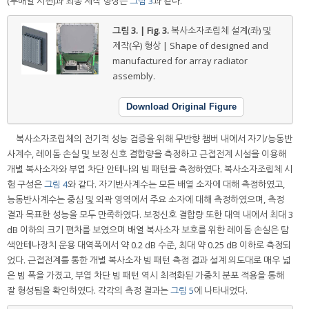
(부배열 시편)과 최종 제작 형상은
그림 3
과 같다.
그림 3. | Fig. 3.
복사소자조립체 설계(좌) 및
제작(우) 형상 | Shape of designed and
manufactured for array radiator
assembly.
Download Original Figure
복사소자조립체의 전기적 성능 검증을 위해 무반향 챔버 내에서 자기/능동반
사계수, 레이돔 손실 및 보정 신호 결합량을 측정하고 근접전계 시설을 이용해
개별 복사소자와 부엽 차단 안테나의 빔 패턴을 측정하였다. 복사소자조립체 시
험 구성은
그림 4
와 같다. 자기반사계수는 모든 배열 소자에 대해 측정하였고,
능동반사계수는 중심 및 외곽 영역에서 주요 소자에 대해 측정하였으며, 측정
결과 목표한 성능을 모두 만족하였다. 보정신호 결합량 또한 대역 내에서 최대 3
dB 이하의 크기 편차를 보였으며 배열 복사소자 보호를 위한 레이돔 손실은 탐
색안테나장치 운용 대역폭에서 약 0.2 dB 수준, 최대 약 0.25 dB 이하로 측정되
었다. 근접전계를 통한 개별 복사소자 빔 패턴 측정 결과 설계 의도대로 매우 넓
은 빔 폭을 가졌고, 부엽 차단 빔 패턴 역시 최적화된 가중치 분포 적용을 통해
잘 형성됨을 확인하였다. 각각의 측정 결과는
그림 5
에 나타내었다.