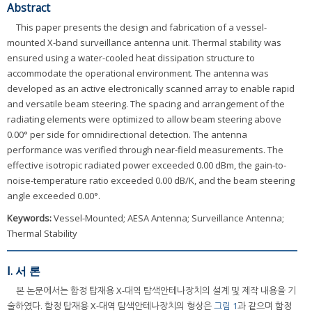
Abstract
This paper presents the design and fabrication of a vessel-
mounted X-band surveillance antenna unit. Thermal stability was
ensured using a water-cooled heat dissipation structure to
accommodate the operational environment. The antenna was
developed as an active electronically scanned array to enable rapid
and versatile beam steering. The spacing and arrangement of the
radiating elements were optimized to allow beam steering above
0.00° per side for omnidirectional detection. The antenna
performance was verified through near-field measurements. The
effective isotropic radiated power exceeded 0.00 dBm, the gain-to-
noise-temperature ratio exceeded 0.00 dB/K, and the beam steering
angle exceeded 0.00°.
Keywords:
Vessel-Mounted; AESA Antenna; Surveillance Antenna;
Thermal Stability
Ⅰ. 서 론
본 논문에서는 함정 탑재용 X-대역 탐색안테나장치의 설계 및 제작 내용을 기
술하였다. 함정 탑재용 X-대역 탐색안테나장치의 형상은
그림 1
과 같으며 함정