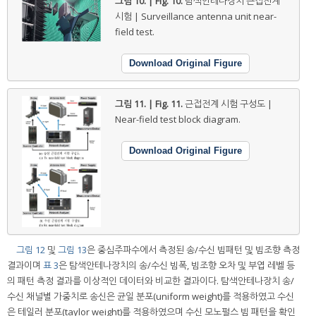
그림 10. | Fig. 10.
탐색안테나장치 근접전계
시험 | Surveillance antenna unit near-
field test.
Download Original Figure
그림 11. | Fig. 11.
근접전계 시험 구성도 |
Near-field test block diagram.
Download Original Figure
그림 12
및
그림 13
은 중심주파수에서 측정된 송/수신 빔패턴 및 빔조향 측정
결과이며
표 3
은 탐색안테나장치의 송/수신 빔폭, 빔조향 오차 및 부엽 레벨 등
의 패턴 측정 결과를 이상적인 데이터와 비교한 결과이다. 탐색안테나장치 송/
수신 채널별 가중치로 송신은 균일 분포(uniform weight)를 적용하였고 수신
은 테일러 분포(taylor weight)를 적용하였으며 수신 모노펄스 빔 패턴을 확인