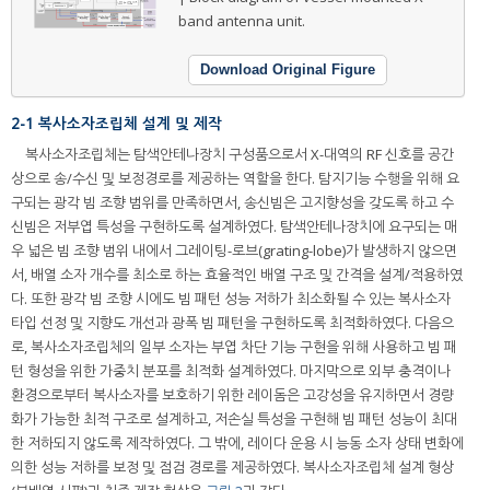
band antenna unit.
Download Original Figure
2-1 복사소자조립체 설계 및 제작
복사소자조립체는 탐색안테나장치 구성품으로서 X-대역의 RF 신호를 공간
상으로 송/수신 및 보정경로를 제공하는 역할을 한다. 탐지기능 수행을 위해 요
구되는 광각 빔 조향 범위를 만족하면서, 송신빔은 고지향성을 갖도록 하고 수
신빔은 저부엽 특성을 구현하도록 설계하였다. 탐색안테나장치에 요구되는 매
우 넓은 빔 조향 범위 내에서 그레이팅-로브(grating-lobe)가 발생하지 않으면
서, 배열 소자 개수를 최소로 하는 효율적인 배열 구조 및 간격을 설계/적용하였
다. 또한 광각 빔 조향 시에도 빔 패턴 성능 저하가 최소화될 수 있는 복사소자
타입 선정 및 지향도 개선과 광폭 빔 패턴을 구현하도록 최적화하였다. 다음으
로, 복사소자조립체의 일부 소자는 부엽 차단 기능 구현을 위해 사용하고 빔 패
턴 형성을 위한 가중치 분포를 최적화 설계하였다. 마지막으로 외부 충격이나
환경으로부터 복사소자를 보호하기 위한 레이돔은 고강성을 유지하면서 경량
화가 가능한 최적 구조로 설계하고, 저손실 특성을 구현해 빔 패턴 성능이 최대
한 저하되지 않도록 제작하였다. 그 밖에, 레이다 운용 시 능동 소자 상태 변화에
의한 성능 저하를 보정 및 점검 경로를 제공하였다. 복사소자조립체 설계 형상