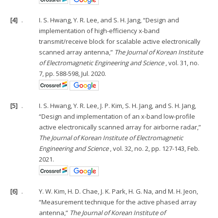
[4]
.
I. S. Hwang, Y. R. Lee, and S. H. Jang, “Design and
implementation of high-efficiency x-band
transmit/receive block for scalable active electronically
scanned array antenna,”
The Journal of Korean Institute
of Electromagnetic Engineering and Science
, vol. 31, no.
7, pp. 588-598, Jul. 2020.
[5]
.
I. S. Hwang, Y. R. Lee, J. P. Kim, S. H. Jang, and S. H. Jang,
“Design and implementation of an x-band low-profile
active electronically scanned array for airborne radar,”
The Journal of Korean Institute of Electromagnetic
Engineering and Science
, vol. 32, no. 2, pp. 127-143, Feb.
2021.
[6]
.
Y. W. Kim, H. D. Chae, J. K. Park, H. G. Na, and M. H. Jeon,
“Measurement technique for the active phased array
antenna,”
The Journal of Korean Institute of