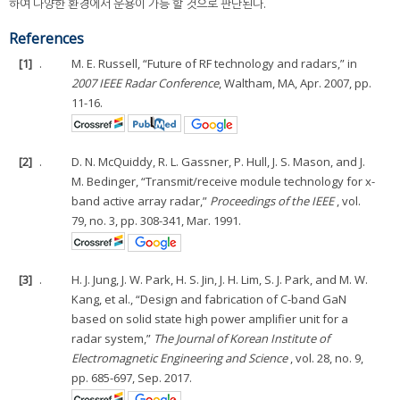
하여 다양한 환경에서 운용이 가능 할 것으로 판단된다.
References
[1]
.
M. E. Russell, “Future of RF technology and radars,” in
2007 IEEE Radar Conference
, Waltham, MA, Apr. 2007, pp.
11-16.
[2]
.
D. N. McQuiddy, R. L. Gassner, P. Hull, J. S. Mason, and J.
M. Bedinger, “Transmit/receive module technology for x-
band active array radar,”
Proceedings of the IEEE
, vol.
79, no. 3, pp. 308-341, Mar. 1991.
[3]
.
H. J. Jung, J. W. Park, H. S. Jin, J. H. Lim, S. J. Park, and M. W.
Kang, et al., “Design and fabrication of C-band GaN
based on solid state high power amplifier unit for a
radar system,”
The Journal of Korean Institute of
Electromagnetic Engineering and Science
, vol. 28, no. 9,
pp. 685-697, Sep. 2017.