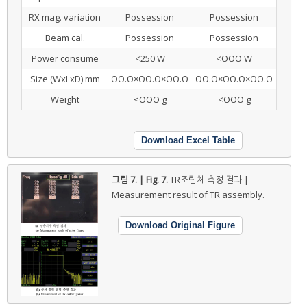
RX mag. variation
Possession
Possession
Beam cal.
Possession
Possession
Power consume
<250 W
<OOO W
Size (WxLxD) mm
OO.O×OO.O×OO.O
OO.O×OO.O×OO.O
Weight
<OOO g
<OOO g
Download Excel Table
그림 7. | Fig. 7.
TR조립체 측정 결과 |
Measurement result of TR assembly.
Download Original Figure