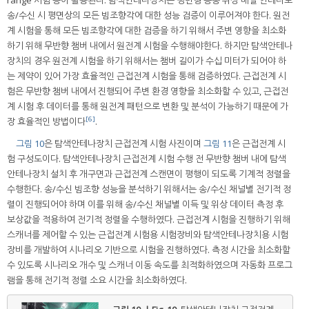
range 시험 등이 활용된다. 탐색안테나장치는 평면형 능동 위상 배열 안테나로
송/수신 시 평면상의 모든 빔조향각에 대한 성능 검증이 이루어져야 한다. 원전
계 시험을 통해 모든 빔조향각에 대한 검증을 하기 위해서 주변 영향을 최소화
하기 위해 무반향 챔버 내에서 원전계 시험을 수행해야한다. 하지만 탐색안테나
장치의 경우 원전계 시험을 하기 위해서는 챔버 길이가 수십 미터가 되어야 하
는 제약이 있어 가장 효율적인 근접전계 시험을 통해 검증하였다. 근접전계 시
험은 무반향 챔버 내에서 진행되어 주변 환경 영향을 최소화할 수 있고, 근접전
계 시험 후 데이터를 통해 원전계 패턴으로 변환 및 분석이 가능하기 때문에 가
[6]
장 효율적인 방법이다
.
그림 10
은 탐색안테나장치 근접전계 시험 사진이며
그림 11
은 근접전계 시
험 구성도이다. 탐색안테나장치 근접전계 시험 수행 전 무반향 챔버 내에 탐색
안테나장치 설치 후 개구면과 근접전계 스캔면이 평행이 되도록 기계적 정렬을
수행한다. 송/수신 빔조향 성능을 분석하기 위해서는 송/수신 채널별 전기적 정
렬이 진행되어야 하며 이를 위해 송/수신 채널별 이득 및 위상 데이터 측정 후
보상값을 적용하여 전기적 정렬을 수행하였다. 근접전계 시험을 진행하기 위해
스캐너를 제어할 수 있는 근접전계 시험용 시험장비와 탐색안테나장치용 시험
장비를 개발하여 시나리오 기반으로 시험을 진행하였다. 측정 시간을 최소화할
수 있도록 시나리오 개수 및 스캐너 이동 속도를 최적화하였으며 자동화 프로그
램을 통해 전기적 정렬 소요 시간을 최소화하였다.