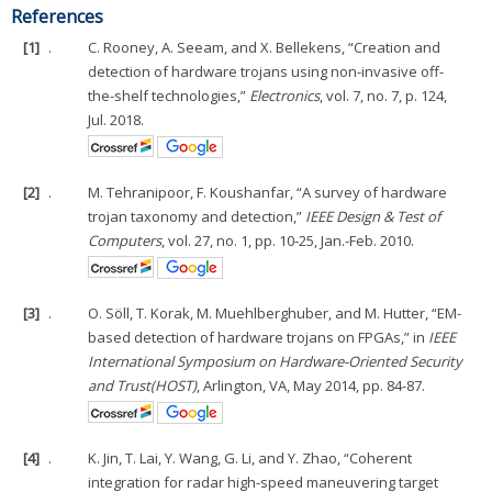
References
[1]
.
C. Rooney, A. Seeam, and X. Bellekens, “Creation and
detection of hardware trojans using non-invasive off-
the-shelf technologies,”
Electronics
, vol. 7, no. 7, p. 124,
Jul. 2018.
[2]
.
M. Tehranipoor, F. Koushanfar, “A survey of hardware
trojan taxonomy and detection,”
IEEE Design & Test of
Computers
, vol. 27, no. 1, pp. 10-25, Jan.-Feb. 2010.
[3]
.
O. Söll, T. Korak, M. Muehlberghuber, and M. Hutter, “EM-
based detection of hardware trojans on FPGAs,” in
IEEE
International Symposium on Hardware-Oriented Security
and Trust(HOST)
, Arlington, VA, May 2014, pp. 84-87.
[4]
.
K. Jin, T. Lai, Y. Wang, G. Li, and Y. Zhao, “Coherent
integration for radar high-speed maneuvering target