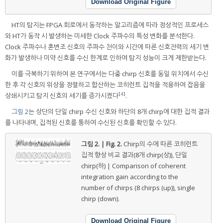
Download Original Figure
HT의 탐지는 FPGA 회로에서 동작하는 알고리즘에 따라 정상적인 프로세스
와 HT가 동작 시 발생하는 미세한 Clock 주파수의 특성 변화를 분석한다.
Clock 주파수나 혼변조 신호의 주파수 천이와 시간에 따른 신호전력의 세기 변
화가 발생하나 미약 신호를 수신 한계로 인하여 탐지 성능이 크게 제한받는다.
이를 극복하기 위하여 본 연구에서는 다중 chirp 신호를 동일 위치에서 수신
한 후 각 신호의 위상을 정렬하고 합산하는 코히런트 집적을 적용하여 잡음을
[
4
]
상쇄시키고 탐지 신호의 세기를 증가시켰다
.
그림 2
는 상단의 단일 chirp 수신 신호와 하단의 8개 chirp에 대한 집적 결과
를 나타내며, 집적된 신호를 통하여 수신된 신호를 확인할 수 있다.
그림 2. | Fig. 2.
Chirp의 수에 따른 코히런트
집적 향상 비교 결과(8개 chirp(상)), 단일
chirp(하) | Comparison of coherent
integration gain according to the
number of chirps (8 chirps (up)), single
chirp (down).
Download Original Figure