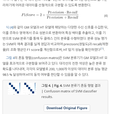
리하기에 어려운 데이터를 선형적으로 구분할 수 있도록 변환한다.
Pr
⋅
Re
e
c
i
s
i
o
n
c
a
l
l
1
=
2
×
F
1
S
c
o
r
e
=
2
×
Pr
e
c
i
s
i
o
n
⋅
Re
c
a
l
l
Pr
e
c
i
s
i
o
n
+
Re
c
a
l
l
F
S
c
o
r
e
(4)
Pr
+
Re
e
c
i
s
i
o
n
c
a
l
l
식 (4)
와 같이 GM 모델과 HT 모델에 해당하는 다양한 수신 신호를 수집한 뒤,
이를 주파수 영역에서 주요 성분으로 변환하여 특징 벡터를 추출하고, 이를 기
반으로 SVM 분류기를 통해 두 클래스 간의 분류를 수행하였다. 분류 성능 평가
는 SVM의 예측 결과를 실제 정답과 비교하여 precision(정밀도)과 recall(재현
[
7
]
율)의 조화 평균인 F1 score를 계산함으로써, HT 탐지 성능을 확인하였다
.
그림 4
의 혼동 행렬(confusion matrix)은 SVM 분류기가 GM 모델과 HT 모
델을 효과적으로 구분함을 보여주고 있다. 대각선의 진한 색상은 높은 분류 정
확도를 나타내며, 각각의 모델별로 200, 1,000개 이상의 데이터 분류 성능 평균
98.5 % 달성하여 HT의 동작 여부를 판단할 수 있음을 알 수 있다.
그림 4. | Fig. 4.
SVM 분류기 혼동 행렬 결과
| Confusion matrix of SVM classifier
results.
Download Original Figure