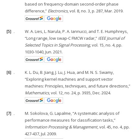
based on frequency-domain second-order phase
difference,”
Electronics
, vol. 8, no. 3, p. 287, Mar. 2019.
[5]
.
W. A. Lies, L. Narula, P. A. Iannucci, and T. E. Humphreys,
“Long range, low swap-C FMCW radar,”
IEEE Journal of
Selected Topics in Signal Processing
, vol. 15, no. 4, pp.
1030-1040, Jun. 2021.
[6]
.
K. L. Du, B. Jiang, J. Lu, J. Hua, and M. N. S. Swamy,
“Exploring kernel machines and support vector
machines: Principles, techniques, and future directions,”
Mathematics
, vol. 12, no. 24, p. 3935, Dec. 2024.
[7]
.
M. Sokolova, G. Lapalme, “A systematic analysis of
performance measures for classification tasks,”
Information Processing & Management
, vol. 45, no. 4, pp.
427-437, Jul. 2009.