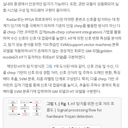
실내외 환경에서 안정적인 탐지가 가능하다. 또한, 관련 모듈이 상용화되어 실
험 시스템 구성 및 하드웨어 구현이 용이하다.
Radar로는 FPGA 회로로부터 수신된 미약한 혼변조 신호를 탐지하는 데 한
계가 있기에 이를 극복하기 위하여 기존의 단일 chirp를 활용한 방식이 아닌 다
중 chirp 기반 코히런트 집적(multi-chirp coherent integration) 기법을 활용
하여 수신 신호의 신호 대 잡음비를 높였다. HT에 의한 신호 변화 특성을 분석하
고, 탐지 성능 분석을 위한 지도학습인 SVM(support vector machine) 분류
모델을 적용하여 HT가 존재하지 않는 정상적인 회로인 GM 모델(golden
model)과 HT가 동작하는 회로(HT 모델)를 구분하였다.
제안된 HT의 탐지 방식은
그림 1
에 도식된 바와 같이, 신호 전송 및 수신, 다
중 chirp 기반의 신호 위상 정합 처리, 신호 전처리 및 주파수 도메인 변환, 특징
벡터 추출, SVM 분류, 최종 라벨링 단계로 구성된다. 특히, 다중 chirp 기반 코
히런트 집적 기법을 통해 신호 대 잡음비를 높이고, 추출된 주파수 영역의 특징
벡터를 SVM 분류기에 입력하여 GM 모델과 HT 모델을 구분한다.
그림 1. | Fig. 1.
HT 탐지를 위한 신호 처리 흐
름도 | Signal processing flow for
hardware Trojan detection.