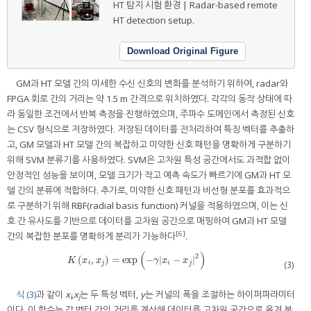
HT 탐지 시험 환경 | Radar-based remote
HT detection setup.
Download Original Figure
GM과 HT 모델 간의 미세한 수신 신호의 변화를 분석하기 위하여, radar와
FPGA 회로 간의 거리는 약 1.5 m 간격으로 위치하였다. 각각의 동작 상태에 따
라 동일한 조건에서 반복 측정을 진행하였으며, 주파수 도메인에서 측정된 신호
는 CSV 형식으로 저장하였다. 저장된 데이터를 전처리하여 특징 벡터를 추출하
고, GM 모델과 HT 모델 간의 복잡하고 미약한 신호 패턴을 명확하게 구분하기
위해 SVM 분류기를 사용하였다. SVM은 고차원 특성 공간에서도 과적합 없이
안정적인 성능을 보이며, 모델 크기가 작고 예측 속도가 빠르기에 GM과 HT 모
델 간의 분류에 적합하다. 추가로, 미약한 신호 패턴과 비선형 분포를 효과적으
로 구분하기 위해 RBF(radial basis function) 커널을 적용하였으며, 이는 신
호 간 유사도를 기반으로 데이터를 고차원 공간으로 매핑하여 GM과 HT 모델
[
6
]
간의 복잡한 분포를 명확하게 분리가 가능하다
.
(
)
2
(
,
)
=
exp
−
|
−
|
K
x
i
,
x
j
=
exp
−
γ
x
i
−
x
j
2
K
x
x
γ
x
x
(3)
i
j
i
j
식 (3)
과 같이
x
,
x
는 두 특성 벡터,
γ
는 커널의 폭을 조절하는 하이퍼파라미터
i
j
이다. 이 함수는 각 벡터 간의 거리를 계산해 데이터를 고차원 공간으로 옮겨 분