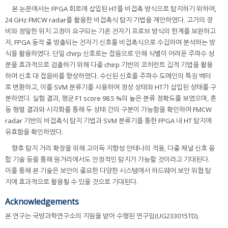
본 논문에서는 FPGA 회로에 삽입된 HT를 비접촉 방식으로 탐지하기 위하여,
24 GHz FMCW radar를 활용한 비접촉식 탐지 기법을 제안하였다. 고가의 장
비와 정밀한 위치 고정이 요구되는 기존 전자기 프로브 방식의 한계를 보완하고
자, FPGA 동작 중 방출되는 전자기 신호를 비접촉식으로 수집하여 분석하는 방
식을 활용하였다. 단일 chirp 신호로는 잡음으로 인해 식별이 어려운 주파수 성
분을 효과적으로 검출하기 위해 다중 chirp 기반의 코히런트 집적 기법을 활용
하여 신호 대 잡음비를 향상하였다. 수신된 신호를 주파수 도메인의 특징 벡터
로 변환하고, 이를 SVM 분류기를 사용하여 정상 상태와 HT가 삽입된 상태를 구
분하였다. 실험 결과, 평균 F1 score 98.5 %의 높은 분류 정확도를 보였으며, 혼
동 행렬 결과와 시각화를 통해 두 상태 간의 구분이 가능함을 확인하여 FMCW
radar 기반의 비접촉식 탐지 기법과 SVM 분류기를 통한 FPGA 내 HT 탐지에
유효함을 확인하였다.
향후 탐지 거리 확장을 위해 고이득 지향성 안테나의 적용, 다중 채널 신호 융
합 기술 등을 통해 원거리에서도 안정적인 탐지가 가능할 것이라고 기대된다.
이를 통해 본 기술은 보안이 중요한 다양한 시스템에서 하드웨어 보안 위협 탐
지에 효과적으로 활용될 수 있을 것으로 기대된다.
Acknowledgements
본 연구는 국방과학연구소의 지원을 받아 수행된 연구임(UG233015TD).