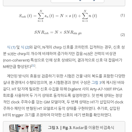
N
N
∑
∑
(1)
(
)
=
(
)
=
×
(
)
+
(
)
S
c
o
h
t
=
∑
n
=
1
N
s
n
t
=
N
×
s
t
+
∑
n
=
1
N
n
t
S
t
s
t
N
s
t
n
t
c
o
h
n
=
1
=
1
n
n
=
×
S
N
R
c
o
h
=
N
×
S
N
R
sin
g
l
e
S
N
R
N
S
N
R
sin
c
o
h
g
l
e
(2)
식 (1)
및
식 (2)
와 같이, N개의 chirp 신호를 코히런트 집적하는 경우, 신호 성
분 s(
t
)는 chirp의 개수에 비례하여 증가하지만 잡음 n(
t
)은 전력의 비상관
(non-coherent) 특성으로 인해 상호 상쇄되어, 결과적으로 신호 대 잡음비가
[
5
]
N배만큼 향상된다
.
제안된 방식의 효용성 검증하기 위한 시험은 건물 내의 복도를 포함한 다양한
실내 환경에서 수행되었으며, 본 시험환경과 장비 구성은
그림 3
에 제시된 바와
같다. HT 탐지에 필요한 신호 수집을 위해 Digilent 사의 Arty-A7-100T FPGA
회로를 사용하여 두 가지 상태로 동작하도록 설정하였다. 첫 번째 상태는 정상
적인 clock 주파수를 갖는 GM 모델이며, 두 번째 상태는 HT가 삽입되어 clock
주파수 패턴이 변형된 HT 모델로서 동작 상태를 구현하였다. 추가로, 삽입된
HT의 trigger 크기를 조정하여 미약한 신호의 세기 변화를 확인하였다.
그림 3. | Fig. 3.
Radar를 이용한 비접촉식