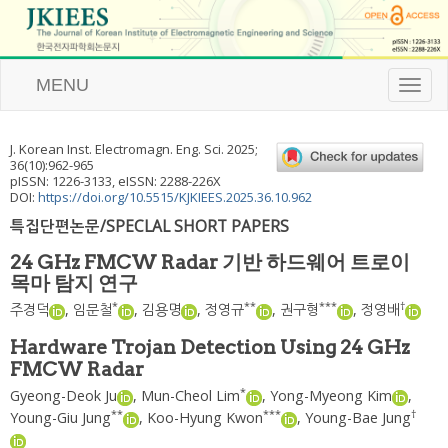
MENU
T
o
g
g
J. Korean Inst. Electromagn. Eng. Sci.
2025
;
l
36
(
10
):
962
-
965
e
pISSN: 1226-3133, eISSN: 2288-226X
n
DOI:
https://doi.org/10.5515/KJKIEES.2025.36.10.962
a
특집단편논문/SPECLAL SHORT PAPERS
v
i
24 GHz FMCW Radar 기반 하드웨어 트로이
g
목마 탐지 연구
a
t
*
**
***
†
주경덕
,
임문철
,
김용명
,
정영규
,
권구형
,
정영배
i
o
Hardware Trojan Detection Using 24 GHz
n
FMCW Radar
*
Gyeong-Deok Ju
,
Mun-Cheol Lim
,
Yong-Myeong Kim
,
**
***
†
Young-Giu Jung
,
Koo-Hyung Kwon
,
Young-Bae Jung