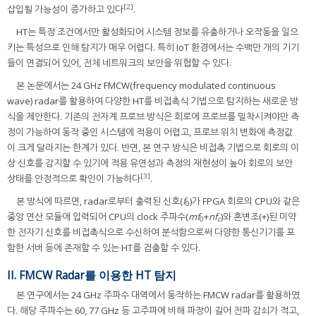
[
2
]
삽입될 가능성이 증가하고 있다
.
HT는 특정 조건에서만 활성화되어 시스템 정보를 유출하거나 오작동을 일으
키는 특성으로 인해 탐지가 매우 어렵다. 특히 IoT 환경에서는 수백만 개의 기기
들이 연결되어 있어, 전체 네트워크의 보안을 위협할 수 있다.
본 논문에서는 24 GHz FMCW(frequency modulated continuous
wave) radar를 활용하여 다양한 HT를 비접촉식 기법으로 탐지하는 새로운 방
식을 제안한다. 기존의 전자계 프로브 방식은 회로에 프로브를 밀착시켜야만 측
정이 가능하여 동작 중인 시스템에 적용이 어렵고, 프로브 위치 변화에 측정값
이 크게 달라지는 한계가 있다. 반면, 본 연구 방식은 비접촉 기법으로 회로의 이
상 신호를 감지할 수 있기에 적용 유연성과 측정의 재현성이 높아 회로의 보안
[
3
]
상태를 안정적으로 확인이 가능하다
.
본 방식에 따르면, radar로부터 출력된 신호(
f
)가 FPGA 회로의 CPU와 같은
0
중앙 연산 모듈에 입력되어 CPU의 clock 주파수(
mf
+
nf
)와 혼변조(+)된 미약
0
c
한 전자기 신호를 비접촉식으로 수신하여 분석함으로써 다양한 통신기기를 포
함한 서버 등에 존재할 수 있는 HT를 검출할 수 있다.
II. FMCW Radar를 이용한 HT 탐지
본 연구에서는 24 GHz 주파수 대역에서 동작하는 FMCW radar를 활용하였
다. 해당 주파수는 60, 77 GHz 등 고주파에 비해 파장이 길어 전파 감쇠가 적고,