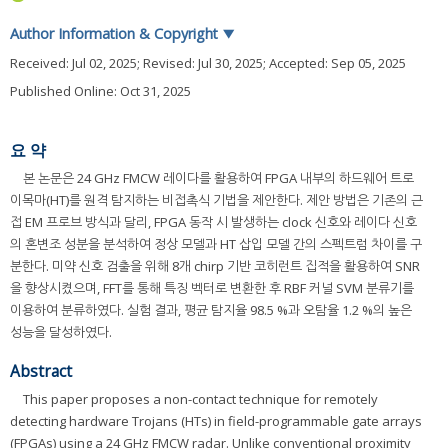
Author Information & Copyright
▼
Received:
Jul 02, 2025
; Revised:
Jul 30, 2025
; Accepted:
Sep 05, 2025
Published Online: Oct 31, 2025
요 약
본 논문은 24 GHz FMCW 레이다를 활용하여 FPGA 내부의 하드웨어 트로
이목마(HT)를 원격 탐지하는 비접촉식 기법을 제안한다. 제안 방법은 기존의 근
접 EM 프로브 방식과 달리, FPGA 동작 시 발생하는 clock 신호와 레이다 신호
의 혼변조 성분을 분석하여 정상 모델과 HT 삽입 모델 간의 스펙트럼 차이를 구
분한다. 미약 신호 검출을 위해 8개 chirp 기반 코히런트 집적을 활용하여 SNR
을 향상시켰으며, FFT를 통해 특징 벡터로 변환한 후 RBF 커널 SVM 분류기를
이용하여 분류하였다. 실험 결과, 평균 탐지율 98.5 %과 오탐율 1.2 %의 높은
성능을 달성하였다.
Abstract
This paper proposes a non-contact technique for remotely
detecting hardware Trojans (HTs) in field-programmable gate arrays
(FPGAs) using a 24 GHz FMCW radar. Unlike conventional proximity