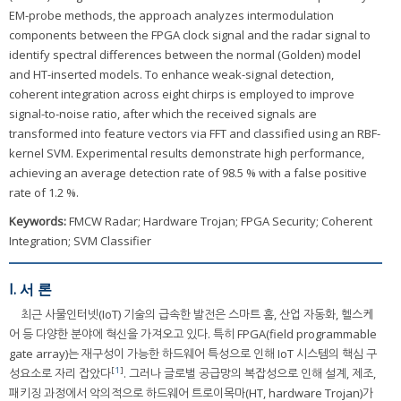
EM-probe methods, the approach analyzes intermodulation
components between the FPGA clock signal and the radar signal to
identify spectral differences between the normal (Golden) model
and HT-inserted models. To enhance weak-signal detection,
coherent integration across eight chirps is employed to improve
signal-to-noise ratio, after which the received signals are
transformed into feature vectors via FFT and classified using an RBF-
kernel SVM. Experimental results demonstrate high performance,
achieving an average detection rate of 98.5 % with a false positive
rate of 1.2 %.
Keywords:
FMCW Radar; Hardware Trojan; FPGA Security; Coherent
Integration; SVM Classifier
I. 서 론
최근 사물인터넷(IoT) 기술의 급속한 발전은 스마트 홈, 산업 자동화, 헬스케
어 등 다양한 분야에 혁신을 가져오고 있다. 특히 FPGA(field programmable
gate array)는 재구성이 가능한 하드웨어 특성으로 인해 IoT 시스템의 핵심 구
[
1
]
성요소로 자리 잡았다
. 그러나 글로벌 공급망의 복잡성으로 인해 설계, 제조,
패키징 과정에서 악의적으로 하드웨어 트로이목마(HT, hardware Trojan)가