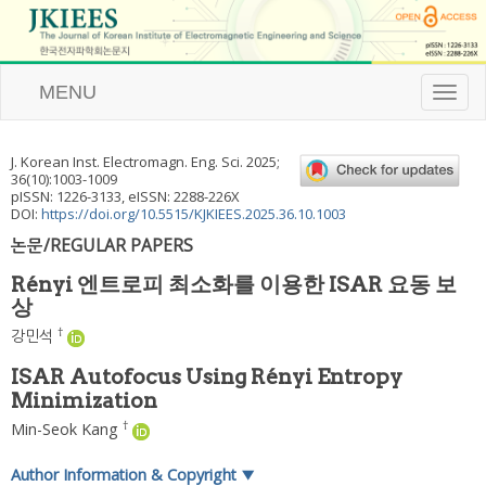
MENU
T
o
g
g
J. Korean Inst. Electromagn. Eng. Sci.
2025
;
l
36
(
10
):
1003
-
1009
e
pISSN: 1226-3133, eISSN: 2288-226X
n
DOI:
https://doi.org/10.5515/KJKIEES.2025.36.10.1003
a
논문/REGULAR PAPERS
v
i
Rényi 엔트로피 최소화를 이용한 ISAR 요동 보
g
상
a
t
†
강민석
i
o
ISAR Autofocus Using Rényi Entropy
n
Minimization
†
Min-Seok Kang
Author Information & Copyright
▼