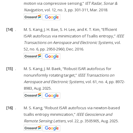
motion via compressive sensing,”
IET Radar, Sonar &
Navigation
, vol. 12, no. 3, pp. 301-311, Mar. 2018.
[14]
.
M. S. Kang, J. H. Bae, S. H. Lee, and K. T. Kim, “Efficient
ISAR autofocus via minimization of Tsallis entropy,”
IEEE
Transactions on Aerospace and Electronic Systems
, vol.
52, no. 6, pp. 2950-2960, Dec. 2016.
[15]
.
M. S. Kang, J. M. Baek, “Robust ISAR autofocus for
nonuniformly rotating target,”
IEEE Transactions on
Aerospace and Electronic Systems
, vol. 61, no. 4, pp. 8972-
8983, Aug. 2025.
[16]
.
M. S. Kang, “Robust ISAR autofocus via newton-based
tsallis entropy minimization,”
IEEE Geoscience and
Remote Sensing Letters
, vol. 22, p. 3505905, Aug. 2025.