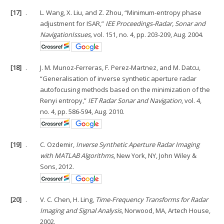
[17]
.
L. Wang, X. Liu, and Z. Zhou, “Minimum-entropy phase
adjustment for ISAR,”
IEE Proceedings-Radar, Sonar and
NavigationIssues,
vol. 151, no. 4, pp. 203-209, Aug. 2004.
[18]
.
J. M. Munoz-Ferreras, F. Perez-Martnez, and M. Datcu,
“Generalisation of inverse synthetic aperture radar
autofocusing methods based on the minimization of the
Renyi entropy,”
IET Radar Sonar and Navigation
, vol. 4,
no. 4, pp. 586-594, Aug. 2010.
[19]
.
C. Ozdemir,
Inverse Synthetic Aperture Radar Imaging
with MATLAB Algorithms
, New York, NY, John Wiley &
Sons, 2012.
[20]
.
V. C. Chen, H. Ling,
Time-Frequency Transforms for Radar
Imaging and Signal Analysis
, Norwood, MA, Artech House,
2002.