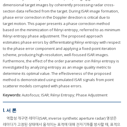
dimensional target images by coherently processing radar cross-
section data reflected from the target. During ISAR image formation,
phase error correction in the Doppler direction is critical due to
target motion. This paper presents a phase correction method
based on the minimization of Rényi entropy, referred to as minimum
Rényi entropy phase adjustment. The proposed approach
estimates phase errors by differentiating Rényi entropy with respect
to the phase error component and applying a fixed-point iteration
scheme, producing high-resolution, well-focused ISAR images.
Furthermore, the effect of the order parameter
α
in Rényi entropy is
investigated by analyzing entropy as an image quality metric to
determine its optimal value. The effectiveness of the proposed
method is demonstrated using simulated ISAR signals from point
scatterer models corrupted with phase errors.
Keywords:
Autofocus; ISAR; Rényi Entropy; Phase Adjustment
Ⅰ. 서 론
역합성 개구면 레이다(SAR, inverse synthetic aperture radar) 영상은
레이다가 고정된 상태에서 움직이는 표적에 대해 전자기파를 방사할 때, 표적으