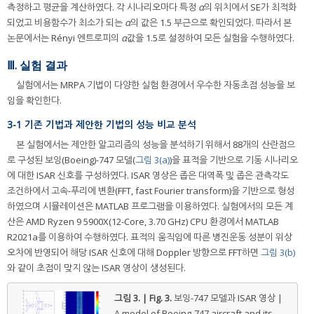
측정하고 평균을 계산하였다. 각 시나리오마다 특정
α
의 위치에서 SE가 최적화
되었고 비용함수가 최소가 되는
α
의 값은 1.5 부근으로 확인되었다. 따라서 본
논문에서는 Rényi 엔트로피의
α
값을 1.5로 설정하여 모든 실험을 수행하였다.
Ⅲ. 실험 결과
실험에서는 MRPA 기법이 다양한 실험 환경에서 우수한 자동초점 성능을 보
임을 확인한다.
3-1 기존 기법과 제안한 기법의 성능 비교 분석
본 실험에서는 제안한 알고리즘의 성능을 분석하기 위해서 88개의 산란점으
로 구성된 보잉(Boeing)-747 모델(
그림 3(a)
)을 표적을 기반으로 기동 시나리오
에 대한 ISAR 신호를 구성하였다. ISAR 영상은 좁은 대역폭 및 좁은 관측각도
조건하에서 고속-푸리에 변환(FFT, fast Fourier transform)을 기반으로 형성
하였으며 시뮬레이션은 MATLAB 프로그램을 이용하였다. 실험에서의 모든 계
산은 AMD Ryzen 9 5900X(12-Core, 3.70 GHz) CPU 환경에서 MATLAB
R2021a를 이용하여 수행하였다. 표적의 움직임에 따른 병진운동 성분이 위상
오차에 반영되어 해당 ISAR 신호에 대해 Doppler 방향으로 FFT하면
그림 3(b)
와 같이 초점이 맞지 않는 ISAR 영상이 생성된다.
그림 3. | Fig. 3.
보잉-747 모델과 ISAR 영상 |
A model of Boeing-747 aircraft and its