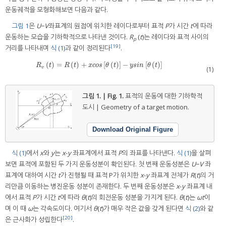
운동궤적을 모형화해보면 다음과 같다.
그림 1
은
U
−
V
좌표계의 원점에 위치한 레이다로부터 표적
P
가 시간
t
에 따라
운동하는 모습을 기하학적으로 나타낸 것이다.
R
(
t
)는 레이다와 표적 사이의
p
[19]
거리를 나타내며
식 (1)
과 같이 정리된다
.
(
)
=
(
)
+
[
(
)
]
−
[
(
)
]
R
v
t
=
R
t
+
x
c
o
s
θ
t
−
y
s
i
n
θ
t
R
t
R
t
x
c
o
s
θ
t
y
s
i
n
θ
t
v
(1)
그림 1. | Fig. 1.
표적의 운동에 대한 기하학적
도시 | Geometry of a target motion.
Download Original Figure
식 (1)
에서
x
와
y
는
x
-
y
좌표계에서 표적
P
의 좌표를 나타낸다.
식 (1)
을 살펴
보면 표적에 포함된 두 가지 운동성분이 확인된다. 첫 번째 운동성분은
U
−
V
좌
표계에 대하여 시간
t
가 진행될 때 표적 P가 위치한
x
-
y
좌표계 전체가
R
(
t
)의 거
리만큼 이동하는 병진운동 성분이 존재한다. 두 번째 운동성분은
x
-
y
좌표계 내
에서 표적
P
가 시간
t
에 따라
θ
(
t
)의 회전운동 성분을 가지게 된다.
θ
(
t
)는
ωt
이
며 이 때
ω
는 각속도이다. 여기서
θ
(
t
)가 매우 작은 값을 갖게 된다면
식 (2)
와 같
[20]
은 근사화가 성립한다
.