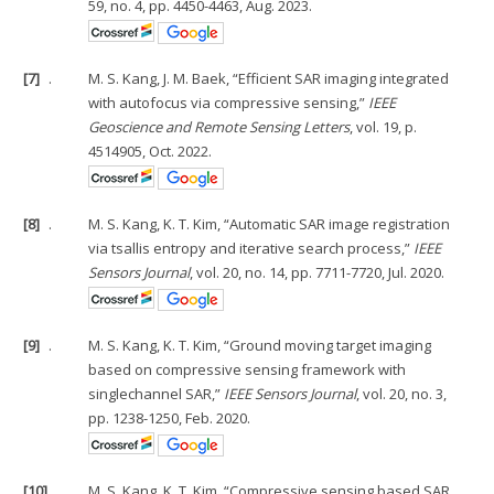
59, no. 4, pp. 4450-4463, Aug. 2023.
[7]
.
M. S. Kang, J. M. Baek, “Efficient SAR imaging integrated
with autofocus via compressive sensing,”
IEEE
Geoscience and Remote Sensing Letters
, vol. 19, p.
4514905, Oct. 2022.
[8]
.
M. S. Kang, K. T. Kim, “Automatic SAR image registration
via tsallis entropy and iterative search process,”
IEEE
Sensors Journal
, vol. 20, no. 14, pp. 7711-7720, Jul. 2020.
[9]
.
M. S. Kang, K. T. Kim, “Ground moving target imaging
based on compressive sensing framework with
singlechannel SAR,”
IEEE Sensors Journal
, vol. 20, no. 3,
pp. 1238-1250, Feb. 2020.
[10]
.
M. S. Kang, K. T. Kim, “Compressive sensing based SAR