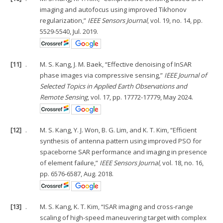
imaging and autofocus using improved Tikhonov
regularization,”
IEEE Sensors Journal
, vol. 19, no. 14, pp.
5529-5540, Jul. 2019.
[11]
.
M. S. Kang, J. M. Baek, “Effective denoising of InSAR
phase images via compressive sensing,”
IEEE Journal of
Selected Topics in Applied Earth Observations and
Remote Sensing
, vol. 17, pp. 17772-17779, May 2024.
[12]
.
M. S. Kang, Y. J. Won, B. G. Lim, and K. T. Kim, “Efficient
synthesis of antenna pattern using improved PSO for
spaceborne SAR performance and imaging in presence
of element failure,”
IEEE Sensors Journal
, vol. 18, no. 16,
pp. 6576-6587, Aug. 2018.
[13]
.
M. S. Kang, K. T. Kim, “ISAR imaging and cross-range
scaling of high-speed maneuvering target with complex