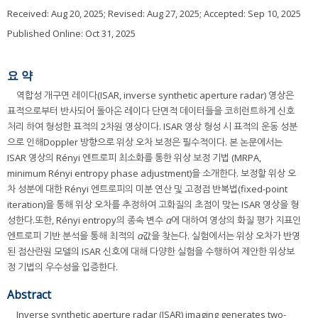
Received:
Aug 20, 2025
; Revised:
Aug 27, 2025
; Accepted:
Sep 10, 2025
Published Online: Oct 31, 2025
요 약
역합성 개구면 레이다(ISAR, inverse synthetic aperture radar) 영상은
표적으로부터 반사되어 돌아온 레이다 단면적 데이터들을 코히런트하게 신호
처리 하여 형성한 표적의 2차원 영상이다. ISAR 영상 형성 시 표적의 운동 성분
으로 인해Doppler 방향으로 위상 오차 보정은 필수적이다. 본 논문에서는
ISAR 영상의 Rényi 엔트로피 최소화를 통한 위상 보정 기법 (MRPA,
minimum Rényi entropy phase adjustment)을 소개한다. 보정할 위상 오
차 성분에 대한 Rényi 엔트로피의 미분 연산 및 고정점 반복법(fixed-point
iteration)을 통해 위상 오차를 추정하여 고화질의 초점이 맞는 ISAR 영상을 형
성한다.또한, Rényi entropy의 종속 변수
α
에 대하여 영상의 화질 평가 지표인
엔트로피 기반 분석을 통해 최적의
α
값을 찾는다. 실험에서는 위상 오차가 반영
된 점산란원 모델의 ISAR 신호에 대해 다양한 실험을 수행하여 제안한 위상보
정 기법의 우수성을 입증한다.
Abstract
Inverse synthetic aperture radar (ISAR) imaging generates two-