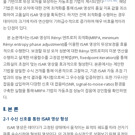
[17]
~
[18]
를 기반으로 위상 오차를 보상하는 자동초점 기법이 제시되었다
. 해당
기법은 위상 오차에 대한 전역 최적화를 통해 ISAR 영상의 품질 지표 값을 최소
화하여 고품질의 ISAR 영상을 획득한다. 하지만 전역 최적화를 수행하는 경우
데이터의 크기에 따라 연산량이 기하급수적으로 증가하여 매우 비효율적이라
는 단점이 있다.
본 논문에서는 ISAR 영상의 Rényi 엔트로피 최적화(MRPA, minimum
Rényi entropy phase adjustment)를 이용한 ISAR 영상의 위상보정을 효율
적으로 수행한다. 보정할 위상 오차 성분에 대한 Rényi 엔트로피의 미분 연산을
수행하고 설계한 비용함수를 고정점 반복법(FPI, fixedpoint iteration)을 통해
고화질의 초점이 맞는 ISAR 영상을 효과적으로 형성한다. 본론에서는 제안한
기법을 엄밀한 수식 전개를 통해 이론적으로 고찰하고, 기존 ISAR 자동 초점 기
법과의 성능 분석 결과를 제시함으로써 그 우수성을 입증하였다. 또한 가우시안
잡음을 삽입하여 다양한 신호 대 잡음비(SNR, signal-to-noise-ratio) 환경을
구축한 실험을 통해 MRPA 기법의 자동초점 성능이 잡음에 강인함을 확인하였
다.
Ⅱ. 본 론
2-1 수신 신호를 통한 ISAR 영상 형성
ISAR 영상은 레이다가 고정된 상태에서 움직이는 표적의 궤도를 따라 전자기
파를 송수신하여 형성된 영상이다. 이 과정을 수식적으로 살펴보기 위해 표적의