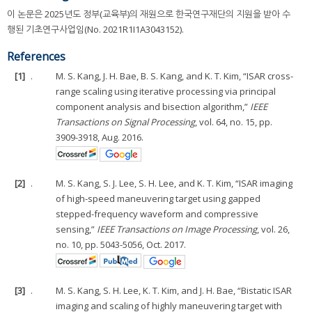
이 논문은 2025년도 정부(교육부)의 재원으로 한국연구재단의 지원을 받아 수
행된 기초연구사업임(No. 2021R1I1A3043152).
References
[1]
.
M. S. Kang, J. H. Bae, B. S. Kang, and K. T. Kim, “ISAR cross-
range scaling using iterative processing via principal
component analysis and bisection algorithm,”
IEEE
Transactions on Signal Processing
, vol. 64, no. 15, pp.
3909-3918, Aug. 2016.
[2]
.
M. S. Kang, S. J. Lee, S. H. Lee, and K. T. Kim, “ISAR imaging
of high-speed maneuvering target using gapped
stepped-frequency waveform and compressive
sensing,”
IEEE Transactions on Image Processing
, vol. 26,
no. 10, pp. 5043-5056, Oct. 2017.
[3]
.
M. S. Kang, S. H. Lee, K. T. Kim, and J. H. Bae, “Bistatic ISAR
imaging and scaling of highly maneuvering target with