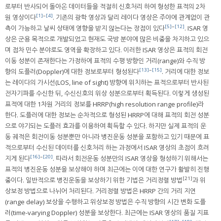
로부터 반사되어 돌아온 데이터들을 적절히 신호처리 하여 형성한 표적의 2차
[1]
~
[4]
원 영상이다
. 기존의 광학 영상과 달리 레이다 영상은 주야에 관계없이 관
[5]
~
[12]
측이 가능하고 날씨 상태에 영향을 받지 않는다는 장점이 있다
. ISAR 영
상은 군용 목적으로 개발되었고 현재도 국방 분야에 많은 비중을 차지하고 있으
며 점차 민수 분야로도 영역을 확장하고 있다. 이러한 ISAR 영상은 표적의 회전
이동 성분이 존재한다는 가정하에 표적의 수평 방향인 거리(range)와 수직 방
[13]
~
[15]
향의 도플러(Doppler)에 대한 정보로부터 형성된다
. 거리에 대한 정보
는 레이다의 가시선(LOS, line of sight) 방향에 위치하는 표적으로부터 반사된
전자기파를 수신한 뒤, 수신신호의 위상 성분으로부터 획득된다. 이렇게 생성된
표적에 대한 1차원 거리의 정보를 HRRP(high resolution range profile)라
한다. 도플러에 대한 정보는 순차적으로 형성된 HRRP에 대해 표적의 회전 성분
으로 야기되는 도플러 효과를 이용하여 획득할 수 있다. 하지만 실제 표적의 운
동 궤적은 회전이동 성분뿐만 아니라 병진운동 성분을 포함하고 있기 때문에 표
적으로부터 수신된 데이터를 신호처리 하는 과정에서 ISAR 영상의 초점이 흐려
[16]
~
[20]
지게 된다
. 따라서 회전운동 성분만의 ISAR 영상을 형성하기 위해서는
표적의 병진운동 성분을 보상해야 하며 최근에는 이에 대한 연구가 활발히 진행
[21]
중이다. 일반적으로 병진운동을 보상하기 위한 기법은 거리정렬 방법
과 위
상보정 방법으로 나뉘어 처리된다. 거리정렬 방법은 HRRP 간의 거리 지연
(range delay) 보상을 수행하고 위상보정 방법은 수직 방향의 시간 변화 도플
러(time-varying Doppler) 성분을 보상한다. 최근에는 ISAR 영상의 품질 지표