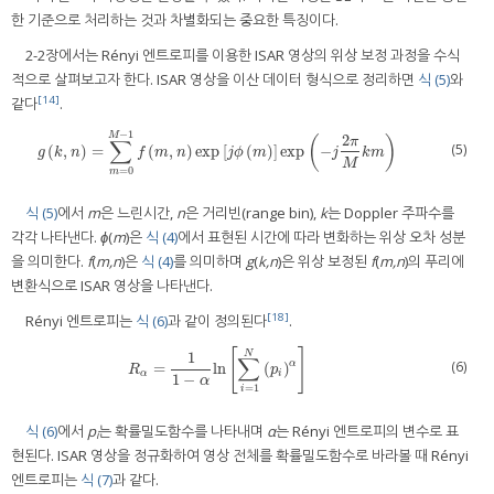
한 기준으로 처리하는 것과 차별화되는 중요한 특징이다.
2-2장에서는 Rényi 엔트로피를 이용한 ISAR 영상의 위상 보정 과정을 수식
적으로 살펴보고자 한다. ISAR 영상을 이산 데이터 형식으로 정리하면
식 (5)
와
[14]
같다
.
−
1
M
2
(
)
∑
π
(5)
(
,
)
=
(
,
)
exp
[
(
)
]
exp
−
g
k
,
n
=
∑
m
=
0
M
−
1
f
m
,
n
exp
j
ϕ
m
exp
−
j
2
π
M
k
m
g
k
n
f
m
n
j
ϕ
m
j
k
m
M
=
0
m
식 (5)
에서
m
은 느린시간,
n
은 거리빈(range bin),
k
는 Doppler 주파수를
각각 나타낸다.
ϕ
(
m
)은
식 (4)
에서 표현된 시간에 따라 변화하는 위상 오차 성분
을 의미한다.
f
(
m,n
)은
식 (4)
를 의미하며
g
(
k,n
)은 위상 보정된
f
(
m,n
)의 푸리에
변환식으로 ISAR 영상을 나타낸다.
[18]
Rényi 엔트로피는
식 (6)
과 같이 정의된다
.
[
]
N
1
∑
(6)
α
=
ln
(
)
R
α
=
1
1
−
α
ln
∑
i
=
1
N
p
i
α
R
p
α
i
1
−
α
=
1
i
식 (6)
에서
p
는 확률밀도함수를 나타내며
α
는 Rényi 엔트로피의 변수로 표
i
현된다. ISAR 영상을 정규화하여 영상 전체를 확률밀도함수로 바라볼 때 Rényi
엔트로피는
식 (7)
과 같다.