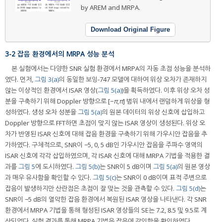
by AREM and MRPA.
Download Original Figure
3-2 잡음 환경에서의 MRPA 성능 분석
본 실험에서는 다양한 SNR 실험 환경에서 MRPA의 자동 초점 성능을 분석하
였다. 먼저,
그림 3(a)
의 동일한 보잉-747 모델에 대하여 위상 오차가 존재하지
않는 이상적인 환경에서 ISAR 영상(
그림 5(a)
)을 획득하였다. 이후 위상 오차 성
분을 구축하기 위해 Doppler 방향으로 [−
π
,
π
] 범위 내에서 랜덤하게 위상을 형
성하였다. 생성 오차 성분을
그림 5(a)
의 원본 데이터의 위상 신호에 삽입하고
Doppler 방향으로 FFT하면 초점이 맞지 않는 ISAR 영상이 생성된다. 위상 오
차가 반영된 ISAR 신호에 대해 잡음 환경을 구축하기 위해 가우시안 잡음을 추
가하였다. 구체적으로, SNR이 −5, 0, 5 dB인 가우시안 잡음을 주파수 영역의
ISAR 신호에 각각 삽입하였으며, 각 ISAR 신호에 대해 MRPA 기법을 적용한 결
과를
그림 5
에 도시하였다.
그림 5(b)
는 SNR이 5 dB이며
그림 5(a)
의 원본 영상
과 매우 유사함을 확인할 수 있다.
그림 5(c)
는 SNR이 0 dB이며 표적 주변으로
잡음이 발생하지만 산란점은 초점이 잘 맞는 것을 관측할 수 있다.
그림 5(d)
는
SNR이 −5 dB의 열악한 잡음 환경에서 복원된 ISAR 영상을 나타낸다. 각 SNR
환경에서 MRPA 기법을 통해 형성된 ISAR 영상들의 SE는 7.2, 8.5 및 9.5로 계
산되었다. 실험 결과를 통해 MRPA 기법은 잡음에 강인함을 확인하였다.