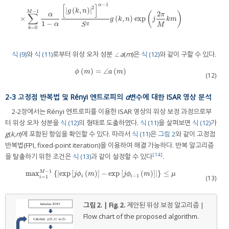
−
1
[
]
α
2
|
(
,
)
|
g
k
n
−
1
M
2
(
)
∑
α
π
×
(
,
)
exp
g
k
n
j
k
m
1
−
q
α
M
S
=
0
k
식 (9)
와
식 (11)
로부터 위상 오차 성분 ∠
a
(
m
)은
식 (12)
와 같이 구할 수 있다.
(
)
=
∠
(
)
ϕ
m
=
∠
a
m
ϕ
m
a
m
(12)
2-3 고정점 반복법 및 Rényi 엔트로피의
α
변수에 대한 ISAR 영상 분석
2-2장에서는 Rényi 엔트로피를 이용한 ISAR 영상의 위상 보정 과정으로부
터 위상 오차 성분을
식 (12)
의 형태로 도출하였다.
식 (11)
을 살펴보면
식 (12)
가
g
(
k,n
)에 포함된 항임을 확인할 수 있다. 따라서
식 (11)
은
그림 2
와 같이 고정점
반복법(FPI, fixed-point iteration)을 이용하여 해결 가능하다. 반복 알고리즘
[14]
을 탈출하기 위한 조건은
식 (13)
과 같이 설정할 수 있다
.
−
1
max
{
|
exp
[
(
)
]
−
exp
[
(
)
]
|
}
≤
M
max
i
=
1
M
−
1
exp
j
ϕ
i
m
−
exp
j
ϕ
i
−
1
m
≤
μ
j
ϕ
m
j
ϕ
m
μ
−
1
i
i
(13)
=
1
i
그림 2. | Fig. 2.
제안된 위상 보정 알고리즘 |
Flow chart of the proposed algorithm.