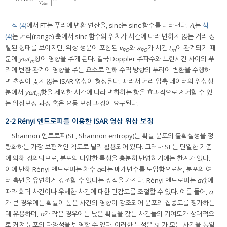
T
o
b
s
식 (4)
에서 FT는 푸리에 변환 연산을, sinc는 sinc 함수를 나타낸다.
A
는
식
i
(4)
는 거리(range) 축에서 sinc 함수의 위치가 시간에 따라 변하지 않는 거리 정
렬된 형태를 보이지만, 위상 성분에 포함된
v
와
a
가 시간
t
에 관계되기 때
RO
RO
m
문에
yωt
항에 영향을 주게 된다. 결국 Doppler 주파수와 느린시간 사이의 푸
m
리에 변환 관계에 영향을 주는 요소로 인해 수직 방향의 푸리에 변환을 수행하
면 초점이 맞지 않는 ISAR 영상이 형성된다. 따라서 거리 압축 데이터의 위상성
분에서
yωt
항을 제외한 시간에 따라 변화하는 항을 효과적으로 제거할 수 있
m
는 위상보정 과정 혹은 요동 보상 과정이 요구된다.
2-2 Rényi 엔트로피를 이용한 ISAR 영상 위상 보정
Shannon 엔트로피(SE, Shannon entropy)는 확률 분포의 불확실성을 정
량화하는 가장 보편적인 척도로 널리 활용되어 왔다. 그러나 SE는 단일한 기준
에 의해 정의되므로, 분포의 다양한 특성을 충분히 반영하기에는 한계가 있다.
이에 반해 Rényi 엔트로피는 차수
α
라는 매개변수를 도입함으로써, 분포의 여
러 측면을 유연하게 강조할 수 있다는 장점을 가진다. Rényi 엔트로피는
α
값에
따라 희귀 사건이나 우세한 사건에 대한 민감도를 조절할 수 있다. 예를 들어,
α
가 큰 경우에는 확률이 높은 사건의 영향이 강조되어 분포의 집중도를 평가하는
데 유용하며,
α
가 작은 경우에는 낮은 확률을 갖는 사건들의 기여도가 상대적으
로 커져 분포의 다양성을 반영할 수 있다. 이러한 특성은 SE가 모든 사건을 동일