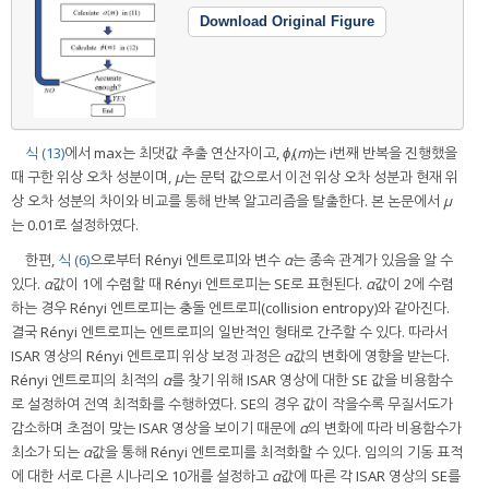
Download Original Figure
식 (13)
에서 max는 최댓값 추출 연산자이고,
ϕ
(
m
)는 i번째 반복을 진행했을
i
때 구한 위상 오차 성분이며,
μ
는 문턱 값으로서 이전 위상 오차 성분과 현재 위
상 오차 성분의 차이와 비교를 통해 반복 알고리즘을 탈출한다. 본 논문에서
μ
는 0.01로 설정하였다.
한편,
식 (6)
으로부터 Rényi 엔트로피와 변수
α
는 종속 관계가 있음을 알 수
있다.
α
값이 1에 수렴할 때 Rényi 엔트로피는 SE로 표현된다.
α
값이 2에 수렴
하는 경우 Rényi 엔트로피는 충돌 엔트로피(collision entropy)와 같아진다.
결국 Rényi 엔트로피는 엔트로피의 일반적인 형태로 간주할 수 있다. 따라서
ISAR 영상의 Rényi 엔트로피 위상 보정 과정은
α
값의 변화에 영향을 받는다.
Rényi 엔트로피의 최적의
α
를 찾기 위해 ISAR 영상에 대한 SE 값을 비용함수
로 설정하여 전역 최적화를 수행하였다. SE의 경우 값이 작을수록 무질서도가
감소하며 초점이 맞는 ISAR 영상을 보이기 때문에
α
의 변화에 따라 비용함수가
최소가 되는
α
값을 통해 Rényi 엔트로피를 최적화할 수 있다. 임의의 기동 표적
에 대한 서로 다른 시나리오 10개를 설정하고
α
값에 따른 각 ISAR 영상의 SE를