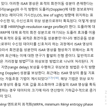
있다. 이러한 ISAR 영상은 표적의 회전이동 성분이 존재한다는
정보는 레이다의 가시선(LOS, line of sight) 방향에 위치하는 표
lution range profile)라 한다. 도플러에 대
RRP에 대해 표적의 회전 성분으로 야기되는 도플러 효과를 이용
신된 데이터를 신호처리 하는 과정에서 ISAR 영상의
동 성분만의 ISAR 영상을 형성하기 위해서는 표적
하며 최근에는 이에 대한 연구가 활발히 진행 중이다. 일반적으로
[21]
은 거리정렬 방법
과 위상보정 방법으로 나뉘어 처리된다. 거
방향
r) 성분을 보상한다. 최근에는 ISAR 영상의 품질 지표
[17]
~
[18]
하는 자동초점 기법이 제시되었다
. 해당 기법은 위상 오차
상의 품질 지표 값을 최소화하여 고품질의 ISAR 영상을 획득
수행하는 경우 데이터의 크기에 따라 연산량이 기하급수적으로 증가
N
e
x
t
a
g
하여 매우 비효율적이라는 단점이 있다.
yi 엔트로피 최적화(MRPA, minimum Rényi entropy phase