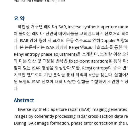
Published Online: Oct 31, 2025
요 약
역합성 개구면 레이다(ISAR, inverse synthetic aperture
어 돌아온 레이다 단면적 데이터들을 코히런트하게 신호처리 하여 형성한 표적의 2차원 영상이
다. ISAR 영상 형성 시 표적의 운동 성분으로 인해Doppler 방향으로 위상 오차 보정은 필
다. 본 논문에서는 ISAR 영상의 Rényi 엔트로피 최소화를 통한 위상 보정 기
Rényi entropy phase adjustment)을 소개한다. 보정할 위상 오차 성분에 
의 미분 연산 및 고정점 반복법(fixed-point iteration)을 통
점이 맞는 ISAR 영상을 형성한다.또한, Rényi entropy의 종속 
지표인 엔트로피 기반 분석을 통해 최적의
α
값을 찾는다. 실험에서는 위상 오차
원 모델의 ISAR 신호에 대해 다양한 실험을 수행하여 제안한 
다.
Abstract
Inverse synthetic aperture radar (ISAR) imaging generate
images by coherently processing radar cross-section data reflect
During ISAR image formation, phase error correction in the Doppler direction i