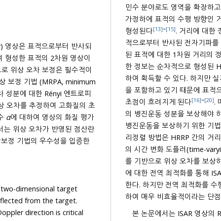
민수 분야로도 영역을 확장하고 
가정하에 표적의 수평 방향인 거리(range)와 수직 방향의 도플러(Doppler)에 대한 정보로부터
[13]
~
[15]
형성된다
. 거리에 대한 
적으로부터 반사된 전자기파를 수신한 뒤, 수신신호의 위상 성분으로부터 획득된다. 이렇게 생성
 radar) 영상은 표적으로부터 반사되
된 표적에 대한 1차원 거리의 정보를 HRRP(high reso
한 정보는 순차적으로 형성된 H
수적이
하여 획득할 수 있다. 하지만 실제 표적의 운동 궤적은 회전이동 성분뿐만 아니라 병진운동 성분
법 (MRPA, minimum
을 포함하고 있기 때문에 표적으로부터 수
대한 Rényi 엔트로피
[16]
~
[20]
초점이 흐려지게 된다
. 따라서 회전운
해 위상 오차를 추정하여 고화질의 초
의 병진운동 성분을 보상해야 
변수
α
에 대하여 영상의 화질 평가
병진운동을 보상하기 위한 기법
가 반영된 점산란
리정렬 방법은 HRRP 간의 거리 지연(range delay) 보상을 수행하고 위상보정 방법은 수직 
위상보정 기법의 우수성을 입증한
의 시간 변화 도플러(time-varying Dopple
를 기반으로 위상 오차를 보상
에 대한 전역 최적화를 통해 ISAR 영
한다. 하지만 전역 최적화를 
s two-dimensional target
ed from the target.
s critical
본 논문에서는 ISAR 영상의 Rén