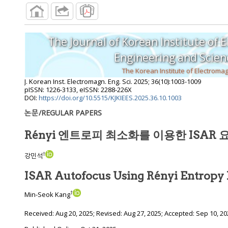
The Journal of Korean Institute of 
Engineering and S
J. Korean Inst. Electromagn. Eng. Sci.
2025
;
36
(
10
):
1003
-
1009
pISSN: 1226-3133, eISSN: 2288-226X
DOI:
https://doi.org/10.5515/KJKIEES.2025.36.10.1003
논문/REGULAR PAPERS
Rényi 엔트로피 최소화를 이용한 ISAR 
†
강민석
†
Min-Seok Kang
Received:
Aug 20, 2025
; Revised:
Aug 27, 2025
; Accepted:
Sep 10, 20