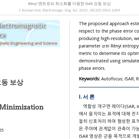
Rényi 엔트로피 최소화를 이용한 ISAR 요동 보상
J. Korean Inst. Electromagn. Eng. Sci.
2025
;
36
(
10
):
1003
-
1009
The proposed approach estimates phase errors by differentiating Rényi entropy with
Electromagnetic
respect to the phase error component and applying a fixed-point iteration scheme,
cience
producing high-resolution, well-focused ISAR images. Furthermore, the effect of the order
The Korean Institute of Electromagnetic Engineering and Science
parameter
α
in Rényi entropy is investigated b
metric to determine its optimal value. The effectiveness
demonstrated using simulated ISAR signals from point scatterer mode
phase errors.
Keywords:
Autofocus; ISAR; 
요동 보상
Ⅰ. 서 론
ISAR Autofocus Using Rényi Entropy Minimization
역합성 개구면 레이다(SAR, inv
에서 움직이는 표적에 대해 전자기파를 방사할 때, 표적으로부터 반사되어 돌아온 데이터들을 적
절히 신호처리 하여 형성한 표
25
ISAR 영상은 군용 목적으로 개발되었고 현재도 국방 분