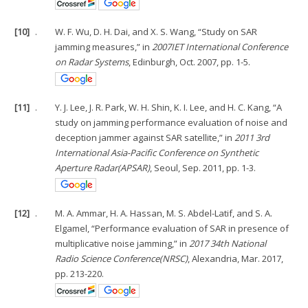
[10]
.
W. F. Wu, D. H. Dai, and X. S. Wang, “Study on SAR
jamming measures,” in
2007
IET International Conference
on Radar Systems
, Edinburgh, Oct. 2007, pp. 1-5.
[11]
.
Y. J. Lee, J. R. Park, W. H. Shin, K. I. Lee, and H. C. Kang, “A
study on jamming performance evaluation of noise and
deception jammer against SAR satellite,” in
2011 3rd
International Asia-Pacific Conference on Synthetic
Aperture Radar(APSAR)
, Seoul, Sep. 2011, pp. 1-3.
[12]
.
M. A. Ammar, H. A. Hassan, M. S. Abdel-Latif, and S. A.
Elgamel, “Performance evaluation of SAR in presence of
multiplicative noise jamming,” in
2017 34th National
Radio Science Conference(NRSC)
, Alexandria, Mar. 2017,
pp. 213-220.