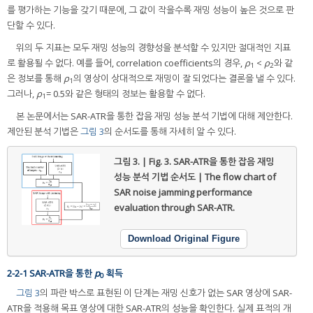
를 평가하는 기능을 갖기 때문에, 그 값이 작을수록 재밍 성능이 높은 것으로 판
단할 수 있다.
위의 두 지표는 모두 재밍 성능의 경향성을 분석할 수 있지만 절대적인 지표
로 활용될 수 없다. 예를 들어, correlation coefficients의 경우,
ρ
<
ρ
와 같
1
2
은 정보를 통해
ρ
의 영상이 상대적으로 재밍이 잘 되었다는 결론을 낼 수 있다.
1
그러나,
ρ
= 0.5와 같은 형태의 정보는 활용할 수 없다.
1
본 논문에서는 SAR-ATR을 통한 잡음 재밍 성능 분석 기법에 대해 제안한다.
제안된 분석 기법은
그림 3
의 순서도를 통해 자세히 알 수 있다.
그림 3. | Fig. 3.
SAR-ATR을 통한 잡음 재밍
성능 분석 기법 순서도 | The flow chart of
SAR noise jamming performance
evaluation through SAR-ATR.
Download Original Figure
2-2-1 SAR-ATR을 통한
p
획득
0
그림 3
의 파란 박스로 표현된 이 단계는 재밍 신호가 없는 SAR 영상에 SAR-
ATR을 적용해 목표 영상에 대한 SAR-ATR의 성능을 확인한다. 실제 표적의 개