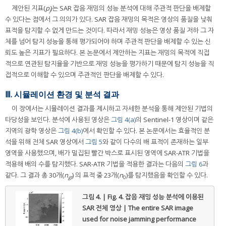
제안된 지표(
p
)는 SAR 잡음 재밍의 성능 분석에 대해 주관적 판단을 배제할
j
수 있다는 점에서 그 의의가 있다. SAR 잡음 재밍의 목적은 영상의 품질을 낮춰
표적을 탐지할 수 없게 만드는 것이다. 따라서 재밍 성능은 영상 품질 저하 그 자
체를 넘어 탐지 성능을 통해 평가되어야 하며 주관적 판단을 배제할 수 있는 신
뢰도 높은 지표가 필요하다. 본 논문에서 제안하는 지표는 재밍의 목적에 직접
적으로 연관된 탐지율을 기반으로 재밍 성능을 평가하기 때문에 탐지 성능을 직
접적으로 이해할 수 있으며 주관적인 판단을 배제할 수 있다.
Ⅲ. 시뮬레이션 환경 및 분석 결과
이 장에서는 시뮬레이션 결과를 제시하고 자세한 분석을 통해 제안된 기법의
타당성을 보인다. 분석에 사용된 영상은
그림 4(a)
의 Sentinel-1 영상이며 같은
지역의 광학 영상은
그림 4(b)
에서 확인할 수 있다. 본 논문에서는 효율적인 분
석을 위해 전체 SAR 영상에서
그림 5
와 같이 다수의 배 표적이 존재하는 일부
영역을 사용했으며, 배가 밀집된 빨간 박스로 표시된 영역에 SAR-ATR 기법을
적용해 배의 수를 탐지했다. SAR-ATR 기법을 적용한 결과는 다음의
그림 6
과
같다. 그 결과 총 30개(
n
) 의 표적 중 23개(
n
)를 탐지했음을 확인할 수 있다.
gt
0
그림 4. | Fig. 4.
잡음 재밍 성능 분석에 이용된
SAR 전체 영상 | The entire SAR image
used for noise jamming performance