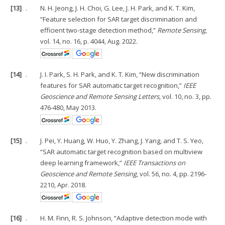
[13]
.
N. H. Jeong, J. H. Choi, G. Lee, J. H. Park, and K. T. Kim,
“Feature selection for SAR target discrimination and
efficient two-stage detection method,”
Remote Sensing
,
vol. 14, no. 16, p. 4044, Aug. 2022.
[14]
.
J. I. Park, S. H. Park, and K. T. Kim, “New discrimination
features for SAR automatic target recognition,”
IEEE
Geoscience and Remote Sensing Letters
, vol. 10, no. 3, pp.
476-480, May 2013.
[15]
.
J. Pei, Y. Huang, W. Huo, Y. Zhang, J. Yang, and T. S. Yeo,
“SAR automatic target recognition based on multiview
deep learning framework,”
IEEE Transactions on
Geoscience and Remote Sensing
, vol. 56, no. 4, pp. 2196-
2210, Apr. 2018.
[16]
.
H. M. Finn, R. S. Johnson, “Adaptive detection mode with