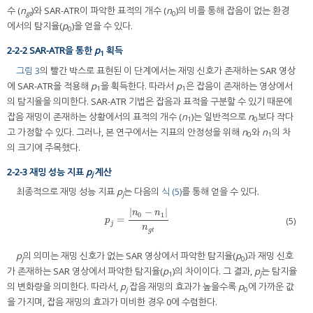
수 (
n
)와 SAR-ATR이 파악한 표적의 개수 (
n
)의 비를 통해 잡음이 없는 환경
gt
0
에서의 탐지율(
p
)을 얻을 수 있다.
0
2-2-2 SAR-ATR을 통한
p
획득
1
그림 3
의 빨간 박스로 표현된 이 단계에서는 재밍 신호가 존재하는 SAR 영상
에 SAR-ATR을 적용해
p
을 획득한다. 따라서
p
은 잡음이 존재하는 영상에서
1
1
의 탐지율을 의미한다. SAR-ATR 기법은 잡음과 표적을 구분할 수 있기 때문에
잡음 재밍이 존재하는 상황에서의 표적의 개수 (
n
)는 일반적으로
n
보다 작다
1
0
고 가정할 수 있다. 그러나, 본 연구에서는 지표의 안정성을 위해
n
와
n
의 차
0
1
의 크기에 주목했다.
2-2-3 재밍 성능 지표
p
계산
j
최종적으로 재밍 성능 지표
p
는 다음의
식 (5)
를 통해 얻을 수 있다.
j
|
−
|
n
n
0
1
=
p
j
=
n
0
−
n
1
n
g
t
(5)
p
j
n
g
t
p
의 의미는 재밍 신호가 없는 SAR 영상에서 파악한 탐지율(
p
)과 재밍 신호
j
0
가 존재하는 SAR 영상에서 파악한 탐지율(
p
)의 차이이다. 그 결과,
p
는 탐지율
1
j
의 변화량을 의미한다. 따라서,
p
잡음 재밍의 효과가 높을수록
p
에 가까운 값
j
0
을 가지며, 잡음 재밍의 효과가 미비한 경우 0에 수렴한다.