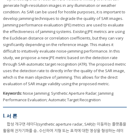
generate high-resolution images in any illumination or weather
condition. As SAR can be used for hostile purposes, it is important to
develop jamming techniques to degrade the quality of SAR images.
Jamming performance evaluation (JPE) metrics are used to evaluate
the effectiveness of jamming systems. Existing JPE metrics are using
the Euclidean distance or correlation coefficients, but they can vary
significantly depending on the reference image. This makes it
difficult to intuitively evaluate noise-jamming performance. In this
study, we propose a new JPE metric based on the detection rate
through SAR-automatic target recognition (ATR). The proposed metric
uses the detection rate to directly infer the quality of the SAR image,
which is the main objective of jamming. This allows for the direct
evaluation of SAR image validity using the proposed metric.
Keywords:
Noise Jamming; Synthetic Aperture Radar; Jamming
Performance Evaluation; Automatic Target Recognition
Ⅰ. 서 론
합성 개구면 레이다(synthetic aperture radar, SAR)는 이동하는 플랫폼을
활용해 전자기파를 송․수신하여 지형 또는 표적에 대한 영상을 형성하는 레이