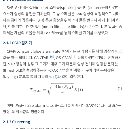
SAR 영상에는 잡음(noise), 스페클(speckle), 클러터(clutter) 등의 다양한
요소가 영상의 품질을 저하한다. 그 중 스페클은 SAR 영상에 특징적으로 나타
나는 형태의 잡음이다. 영상 품질 향상을 위해 스페클은 반드시 제거되어야 하
며, 이를 위한 다양한 필터(mean filter, Lee filter 등)가 존재한다. 본 알고리즘
에서는 계산의 효율을 위해 Lee filter를 통해 스페클 제거를 수행했다.
2-1-2 CFAR 탐지기
CFAR(constant false alarm rate) 탐지기는 표적 탐지를 위해 영상의 피크
[16]
[17]
값을 찾는 필터이다. CA-CFAR
, OS-CFAR
등의 다양한 기법이 존재하지
만, SAR 영상의 경우 그 크기가 매우 크기 때문에 영상 전체에 일정한 문턱값
(threshold)을 설정해주는 FT-CFAR 기법을 채택했다. 구체적인 문턱값은
Rayleigh 분포를 통해 다음의
식 (1)
과 같이 결정했다.
−
−
−
−
−
−
−
−
−
−
√
−
4
ln
(
)
P
(1)
F
A
=
(
)
T
C
F
A
R
=
−
4
ln
P
F
A
π
E
I
T
E
I
C
F
A
R
π
이때,
P
는 false alarm rate,
I
는 스페클이 제거된 SAR영상 그리고
E
(
I
)는
FA
영상 I의 화소값의 평균이다.
2-1-3 Clustering