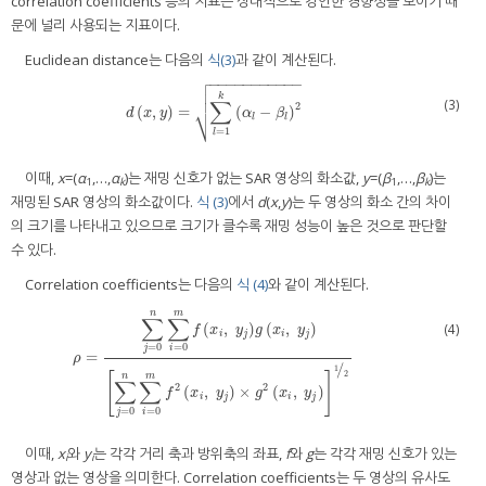
correlation coefficients 등의 지표는 상대적으로 강인한 경향성을 보이기 때
문에 널리 사용되는 지표이다.
Euclidean distance는 다음의
식(3)
과 같이 계산된다.

−
−
−
−
−
−
−
−
−
−
−


k
∑
(3)
2
⎷
(
,
)
=
(
−
)
d
x
,
y
=
∑
l
=
1
k
α
l
−
β
l
2
d
x
y
α
β
l
l
=
1
l
이때,
x
=(
α
,…,
α
)는 재밍 신호가 없는 SAR 영상의 화소값,
y
=(
β
,…,
β
)는
1
k
1
k
재밍된 SAR 영상의 화소값이다.
식 (3)
에서
d
(
x
,
y
)는 두 영상의 화소 간의 차이
의 크기를 나타내고 있으므로 크기가 클수록 재밍 성능이 높은 것으로 판단할
수 있다.
Correlation coefficients는 다음의
식 (4)
와 같이 계산된다.
n
m
∑
∑
(
,
)
(
,
)
(4)
f
x
y
g
x
y
i
j
i
j
=
0
=
0
j
i
=
ρ
=
∑
j
=
0
n
∑
i
=
0
m
f
x
i
,
y
j
g
x
i
,
y
j
∑
j
=
0
n
∑
i
=
0
m
f
2
x
i
,
y
j
×
g
2
x
i
,
y
j
1
2
ρ
/
1
2
[
]
n
m
∑
∑
2
2
(
,
)
×
(
,
)
f
x
y
g
x
y
i
j
i
j
=
0
=
0
j
i
이때,
x
와
y
는 각각 거리 축과 방위축의 좌표,
f
와
g
는 각각 재밍 신호가 있는
i
i
영상과 없는 영상을 의미한다. Correlation coefficients는 두 영상의 유사도