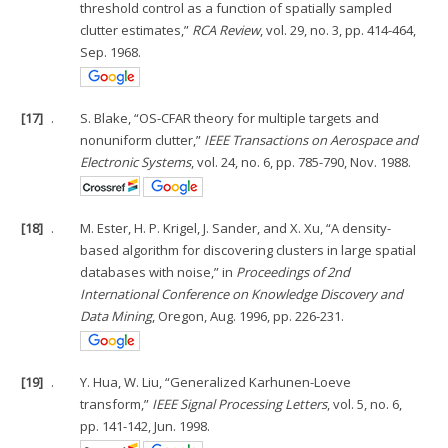
threshold control as a function of spatially sampled
clutter estimates,”
RCA Review
, vol. 29, no. 3, pp. 414-464,
Sep. 1968.
[17]
.
S. Blake, “OS-CFAR theory for multiple targets and
nonuniform clutter,”
IEEE Transactions on Aerospace and
Electronic Systems
, vol. 24, no. 6, pp. 785-790, Nov. 1988.
[18]
.
M. Ester, H. P. Krigel, J. Sander, and X. Xu, “A density-
based algorithm for discovering clusters in large spatial
databases with noise,” in
Proceedings of 2nd
International Conference on Knowledge Discovery and
Data Mining
, Oregon, Aug. 1996, pp. 226-231.
[19]
.
Y. Hua, W. Liu, “Generalized Karhunen-Loeve
transform,”
IEEE Signal Processing Letters
, vol. 5, no. 6,
pp. 141-142, Jun. 1998.