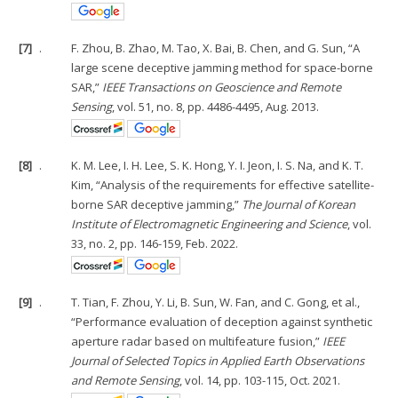
[7]
.
F. Zhou, B. Zhao, M. Tao, X. Bai, B. Chen, and G. Sun, “A
large scene deceptive jamming method for space-borne
SAR,”
IEEE Transactions on Geoscience and Remote
Sensing
, vol. 51, no. 8, pp. 4486-4495, Aug. 2013.
[8]
.
K. M. Lee, I. H. Lee, S. K. Hong, Y. I. Jeon, I. S. Na, and K. T.
Kim, “Analysis of the requirements for effective satellite-
borne SAR deceptive jamming,”
The Journal of Korean
Institute of Electromagnetic Engineering and Science
, vol.
33, no. 2, pp. 146-159, Feb. 2022.
[9]
.
T. Tian, F. Zhou, Y. Li, B. Sun, W. Fan, and C. Gong, et al.,
“Performance evaluation of deception against synthetic
aperture radar based on multifeature fusion,”
IEEE
Journal of Selected Topics in Applied Earth Observations
and Remote Sensing
, vol. 14, pp. 103-115, Oct. 2021.