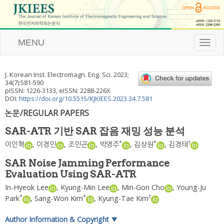
MENU
T
o
g
g
J. Korean Inst. Electromagn. Eng. Sci.
2023
;
l
34
(
7
):
581
-
590
e
pISSN: 1226-3133, eISSN: 2288-226X
n
DOI:
https://doi.org/10.5515/KJKIEES.2023.34.7.581
a
논문/REGULAR PAPERS
v
i
SAR-ATR 기반 SAR 잡음 재밍 성능 분석
g
a
*
*
†
이인혁
,
이경민
,
조민곤
,
박영주
,
김상원
,
김경태
t
i
SAR Noise Jamming Performance
o
Evaluation Using SAR-ATR
n
In-Hyeok Lee
,
Kyung-Min Lee
,
Min-Gon Cho
,
Young-Ju
*
*
†
Park
,
Sang-Won Kim
,
Kyung-Tae Kim
Author Information & Copyright
▼