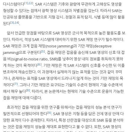
[1]
,
[2]
다시스템이다
. SAR 시스템은 기후와 광량에 무관하게 고해상도 영상을
형성할 수 있다는 점에서 광학 영상 시스템과 차별점을 갖는다. 따라서 SAR는
인공위성 플랫폼을 기반으로 지형 감시․정찰과 표적 탐지․식별 등에 많이 활용
[3]
,
[4]
된다
.
앞서 언급한 장점을 바탕으로 SAR 영상은 군사적 목적으로 높은 활용도를 보
인다. 따라서, 적성 SAR 시스템에 대비하기 위한 SAR 재밍 연구가 필수적이다.
SAR 재밍은 크게 잡음 재밍(noise jamming)과 기만 재밍(deceptive
[5]
jamming)으로 구분된다
. 잡음 재밍은 잡음을 송신해 SAR 영상의 신호 대 잡
음 비(signal-to-noise ratio, SNR)를 낮추어 영상 내의 정보를 취득하지 못하
[6]
게 하는 것이 목적이다
. 기만 재밍은 적 SAR 시스템의 신호를 수신한 뒤 이를
변조하여 재송신한다. 이 과정에서 실재하지 않는 표적을 있는 것과 같이 꾸미
거나, 존재하는 표적을 SAR 영상에서 드러나지 않게 하는 것이 기만 재밍의 목
[7]
적이다
. 그러나 기만 재밍은 요구되는 기술의 수준이 현재의 기술 수준에 비
[8]
해서 매우 높다
. 따라서, 본 논문에서는 현재의 기술 수준으로 운용이 가능한
잡음 재밍에 대해 다룬다.
효과적인 잡음 재밍을 위한 연구를 위해서는 잡음 재밍의 성능 분석 연구가
[9]
필연적으로 선행되어야 한다
. SAR 영상은 지형 등을 담은 전체 영상 안에 다
양한 표적이 다수 존재한다. 따라서, 특정 산란점을 대상으로 SNR 등을 분석하
는 것은 잡음 재밍의 성능을 제대로 표현한다고 볼 수 없다. 또한, SAR 영상의