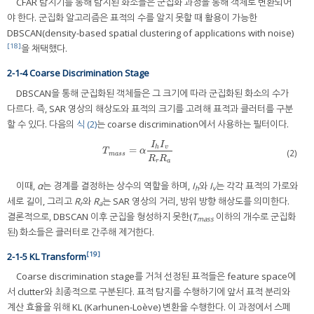
CFAR 탐지기를 통해 탐지된 화소들은 군집화 과정을 통해 객체로 변환되어
야 한다. 군집화 알고리즘은 표적의 수를 알지 못할 때 활용이 가능한
DBSCAN(density-based spatial clustering of applications with noise)
[18]
을 채택했다.
2-1-4 Coarse Discrimination Stage
DBSCAN을 통해 군집화된 객체들은 그 크기에 따라 군집화된 화소의 수가
다르다. 즉, SAR 영상의 해상도와 표적의 크기를 고려해 표적과 클러터를 구분
할 수 있다. 다음의
식 (2)
는 coarse discrimination에서 사용하는 필터이다.
I
I
h
v
=
T
m
a
s
s
=
α
I
h
I
v
R
r
R
a
T
α
(2)
m
a
s
s
R
R
r
a
이때,
α
는 경계를 결정하는 상수의 역할을 하며,
I
와
I
는 각각 표적의 가로와
h
v
세로 길이, 그리고
R
와
R
는 SAR 영상의 거리, 방위 방향 해상도를 의미한다.
r
a
결론적으로, DBSCAN 이후 군집을 형성하지 못한(
T
이하의 개수로 군집화
mass
된) 화소들은 클러터로 간주해 제거한다.
[19]
2-1-5 KL Transform
Coarse discrimination stage를 거쳐 선정된 표적들은 feature space에
서 clutter와 최종적으로 구분된다. 표적 탐지를 수행하기에 앞서 표적 분리와
계산 효율을 위해 KL (Karhunen-Loève) 변환을 수행한다. 이 과정에서 스페