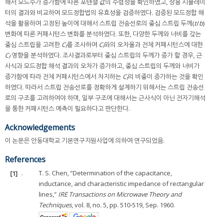
해서 모드수가 증가함에 따른 포텐셜 값의 수렴성을 확인하였고, 상용 시뮬레이
터의 결과와 비교하여 모드정합법의 유효성을 검증하였다. 검증된 모드정합 해
석을 활용하여 고정된 높이에 대해서 스트립 전송선로의 중심 스트립 두께(
t
/
b
)
변화에 따른 커패시턴스 변화를 분석하였다. 또한, 다양한 두께와 너비를 갖는
중심 스트립을 고려한
C
를 조사하여
C
와의 오차율과 전체 커패시턴스에 대한
f
f
C
영향을 분석하였다. 조사결과로부터 중심 스트립의 두께가 증가 할 경우, 근
f
사식과 모드정합 해석 결과의 오차가 증가하고, 중심 스트립의 두께와 너비가
증가함에 따라 전체 커패시턴스에서 차지하는
C
의 비중이 증가하는 것을 확인
f
하였다. 따라서 스트립 전송선로를 정확하게 설계하기 위해서는 스트립 전송선
로의 구조를 고려하여야 하며, 일부 구조에 대해서는 근사식이 아닌 전자기해석
을 통한 커패시턴스 예측이 필요하다고 판단한다.
Acknowledgements
이 논문은 안동대학교 기본연구지원사업에 의하여 연구되었음.
References
[1]
.
T. S. Chen, “Determination of the capacitance,
inductance, and characteristic impedance of rectangular
lines,”
IRE Transactions on Microwave Theory and
Techniques
, vol. 8, no. 5, pp. 510-519, Sep. 1960.