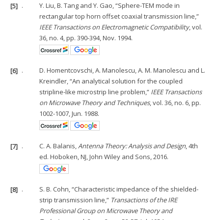
[5]
.
Y. Liu, B. Tang and Y. Gao, “Sphere-TEM mode in
rectangular top horn offset coaxial transmission line,”
IEEE Transactions on Electromagnetic Compatibility
, vol.
36, no. 4, pp. 390-394, Nov. 1994.
[6]
.
D. Homentcovschi, A. Manolescu, A. M. Manolescu and L.
Kreindler, “An analytical solution for the coupled
stripline-like microstrip line problem,”
IEEE Transactions
on Microwave Theory and Techniques
, vol. 36, no. 6, pp.
1002-1007, Jun. 1988.
[7]
.
C. A. Balanis,
Antenna Theory: Analysis and Design
, 4th
ed. Hoboken, NJ, John Wiley and Sons, 2016.
[8]
.
S. B. Cohn, “Characteristic impedance of the shielded-
strip transmission line,”
Transactions of the IRE
Professional Group on Microwave Theory and