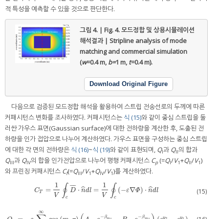
적 특성을 예측할 수 있을 것으로 판단한다.
그림 4. | Fig. 4.
모드정합 및 상용시뮬레이션
해석결과 | Stripline analysis of mode
matching and commercial simulation
(
w
=0.4 m,
b=
1 m,
t
=0.4 m).
Download Original Figure
다음으로 검증된 모드정합 해석을 활용하여 스트립 전송선로의 두께에 따른
커패시턴스 변화를 조사하였다. 커패시턴스는
식 (15)
와 같이 중심 스트립을 둘
러싼 가우스 표면(Gaussian surface)에 대한 전하량을 계산한 후, 도출된 전
하량을 인가 접압으로 나누어 계산하였다. 가우스 표면을 구성하는 중심 스트립
에 대한 각 면의 전하량은
식 (16)
~
식 (19)
와 같이 표현되며,
Q
과
Q
의 합과
I
II
Q
과
Q
의 합을 인가전압으로 나누어 평행 커패시턴스
C
(=
Q
/
V
+
Q
/
V
)
III
IV
p
I
1
II
1
와 프린징 커패시턴스
C
(=
Q
/
V
+
Q
/
V
)를 계산하였다.
f
III
1
IV
1
1
1
∮
∮
¯
¯
¯
=
⋅
=
(
−
∇
)
⋅
ˆ
ˆ
C
T
=
1
V
∮
c
D
¯
⋅
n
^
d
l
=
1
V
∮
c
(
−
ε
∇
Φ
)
⋅
n
^
d
l
C
D
n
d
l
ε
Φ
n
d
l
(15)
T
V
V
c
c
∞
−
−
β
β
y
y
m
m
2
1