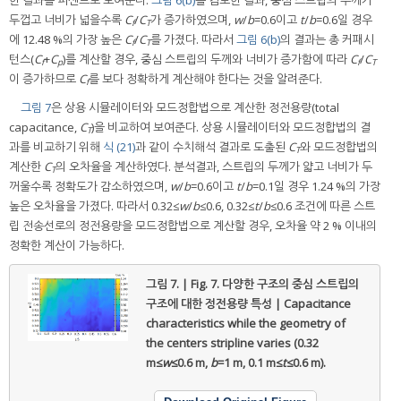
두껍고 너비가 넓을수록
C
/
C
가 증가하였으며,
w
/
b
=0.6이고
t
/
b
=0.6일 경우
f
T
에 12.48 %의 가장 높은
C
/
C
를 가졌다. 따라서
그림 6(b)
의 결과는 총 커패시
f
T
턴스(
C
+
C
)를 계산할 경우, 중심 스트립의 두께와 너비가 증가함에 따라
C
/
C
f
p
f
T
이 증가하므로
C
를 보다 정확하게 계산해야 한다는 것을 알려준다.
f
그림 7
은 상용 시뮬레이터와 모드정합법으로 계산한 정전용량(total
capacitance,
C
)을 비교하여 보여준다. 상용 시뮬레이터와 모드정합법의 결
T
과를 비교하기 위해
식 (21)
과 같이 수치해석 결과로 도출된
C
와 모드정합법의
T
계산한
C
의 오차율을 계산하였다. 분석결과, 스트립의 두께가 얇고 너비가 두
T
꺼울수록 정확도가 감소하였으며,
w
/
b
=0.6이고
t
/
b
=0.1일 경우 1.24 %의 가장
높은 오차율을 가졌다. 따라서 0.32≤
w
/
b
≤0.6, 0.32≤
t
/
b
≤0.6 조건에 따른 스트
립 전송선로의 정전용량을 모드정합법으로 계산할 경우, 오차율 약 2 % 이내의
정확한 계산이 가능하다.
그림 7. | Fig. 7.
다양한 구조의 중심 스트립의
구조에 대한 정전용량 특성 | Capacitance
characteristics while the geometry of
the centers stripline varies (0.32
m≤
w
≤0.6 m,
b
=1 m, 0.1 m≤
t
≤0.6 m).