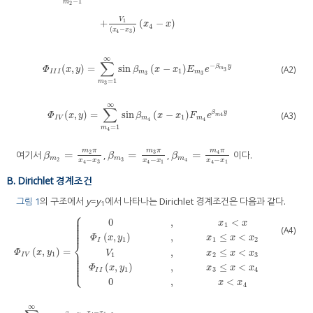
−
1
m
2
Φ
I
I
(
x
,
y
)
=
∑
m
2
−
1
∞
sin
β
m
2
x
−
x
3
C
m
2
e
−
β
m
2
y
+
D
m
2
e
β
m
2
y
+
V
1
x
4
−
x
3
x
4
−
x
V
1
+
(
−
)
x
x
4
(
−
)
x
x
3
4
∞
∑
−
β
y
(
,
)
=
sin
(
−
)
(A2)
Φ
I
I
I
(
x
,
y
)
=
∑
m
3
=
1
∞
sin
β
m
3
x
−
x
1
E
m
3
e
−
β
m
3
y
m
Φ
x
y
β
x
x
E
e
3
1
I
I
I
m
m
3
3
=
1
m
3
∞
∑
(
,
)
=
sin
(
−
)
β
y
(A3)
Φ
I
V
(
x
,
y
)
=
∑
m
4
=
1
∞
sin
β
m
4
x
−
x
1
F
m
4
e
β
m
4
y
4
Φ
x
y
β
x
x
F
e
m
1
I
V
m
m
4
4
=
1
m
4
m
π
m
π
m
π
=
=
=
3
여기서
,
,
이다.
2
4
β
m
2
=
m
2
π
x
4
−
x
3
β
m
3
=
m
3
π
x
4
−
x
1
β
m
4
=
m
4
π
x
4
−
x
1
β
β
β
m
m
m
−
−
−
2
3
4
x
x
x
x
x
x
4
3
4
1
4
1
B. Dirichlet 경계조건
그림 1
의 구조에서
y
=
y
에서 나타나는 Dirichlet 경계조건은 다음과 같다.
1
⎧
⎪
⎪
⎪
0
,
<
x
x
⎪
1
⎪
⎪
(A4)
⎪
(
,
)
,
≤
<
Φ
x
y
x
x
x
1
1
2
I
⎨
(
,
)
=
,
≤
<
Φ
I
V
x
,
y
1
=
0
,
x
1
<
x
Φ
I
x
,
y
1
,
x
1
≤
x
<
x
2
V
1
,
x
2
≤
x
<
x
3
Φ
I
I
x
,
y
1
,
x
3
≤
x
<
x
4
0
,
x
<
x
4
⎪
Φ
x
y
V
x
x
x
⎪
1
1
2
3
I
V
⎪
⎪
⎪
⎪
(
,
)
,
≤
<
⎩
⎪
Φ
x
y
x
x
x
1
3
4
I
I
0
,
<
x
x
4
∞
−
x
x