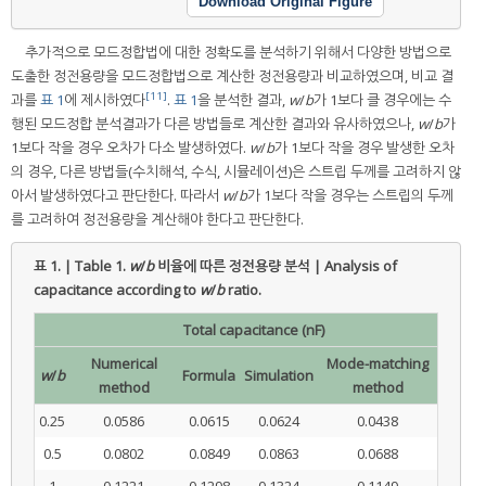
Download Original Figure
추가적으로 모드정합법에 대한 정확도를 분석하기 위해서 다양한 방법으로
도출한 정전용량을 모드정합법으로 계산한 정전용량과 비교하였으며, 비교 결
[11]
과를
표 1
에 제시하였다
.
표 1
을 분석한 결과,
w
/
b
가 1보다 클 경우에는 수
행된 모드정합 분석결과가 다른 방법들로 계산한 결과와 유사하였으나,
w
/
b
가
1보다 작을 경우 오차가 다소 발생하였다.
w
/
b
가 1보다 작을 경우 발생한 오차
의 경우, 다른 방법들(수치해석, 수식, 시뮬레이션)은 스트립 두께를 고려하지 않
아서 발생하였다고 판단한다. 따라서
w
/
b
가 1보다 작을 경우는 스트립의 두께
를 고려하여 정전용량을 계산해야 한다고 판단한다.
표 1. | Table 1.
w
/
b
비율에 따른 정전용량 분석 | Analysis of
capacitance according to
w
/
b
ratio.
Total capacitance (nF)
Numerical
Mode-matching
w
/
b
Formula
Simulation
method
method
0.25
0.0586
0.0615
0.0624
0.0438
0.5
0.0802
0.0849
0.0863
0.0688
1
0.1221
0.1298
0.1324
0.1149