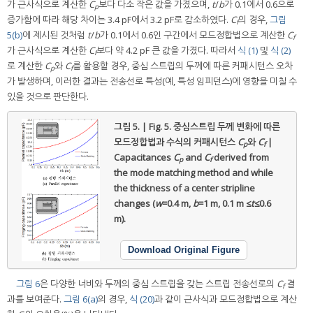
가 근사식으로 계산한
C
보다 다소 작은 값을 가졌으며,
t
/
b
가 0.1에서 0.6으로
p
증가함에 따라 해당 차이는 3.4 pF에서 3.2 pF로 감소하였다.
C
의 경우,
그림
f
5(b)
에 제시된 것처럼
t
/
b
가 0.1에서 0.6인 구간에서 모드정합법으로 계산한
C
f
가 근사식으로 계산한
C
보다 약 4.2 pF 큰 값을 가졌다. 따라서
식 (1)
및
식 (2)
f
로 계산한
C
와
C
를 활용할 경우, 중심 스트립의 두께에 따른 커패시턴스 오차
p
f
가 발생하며, 이러한 결과는 전송선로 특성(예, 특성 임피던스)에 영향을 미칠 수
있을 것으로 판단한다.
그림 5. | Fig. 5.
중심스트립 두께 변화에 따른
모드정합법과 수식의 커패시턴스
C
와
C
|
p
f
Capacitances
C
and
C
derived from
p
f
the mode matching method and while
the thickness of a center stripline
changes (
w
=0.4 m,
b
=1 m, 0.1 m ≤
t
≤0.6
m).
Download Original Figure
그림 6
은 다양한 너비와 두께의 중심 스트립을 갖는 스트립 전송선로의
C
결
f
과를 보여준다.
그림 6(a)
의 경우,
식 (20)
과 같이 근사식과 모드정합법으로 계산