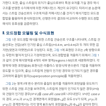
가한다. 또한, 중심 스트립의 위치가 중심으로부터 특정 오차를 가질 경우 역시
구조를 반영한 수치해석에 의한 커패시턴스 계산이 요구된다. 따라서 본 논문에
서는 스트립 전송선로의 구조에 따른 커패시턴스를 전자기 해석기법인 모드정
합법을 활용하여 분석하였으며, 선행연구의 결과와 비교하여 수행한 모드정합
해석의 유효성을 검증하였다.
Ⅱ. 모드정합 모델링 및 수식표현
그림 1
은 모드정합 해석을 위한 스트립 전송선로 구조를 나타내며, 스트립 전
송선로는 전압(
V
)이 인가된 중심 스트립(
t
=0.4 m,
w
=0.4 m)과 두 개의 무한 접
지면(윗면과 아랫면)으로 구성된다. 또한,
그림 1
에 표현된 구조는
z
축 방향으로
는 무한히 펼쳐져 있다고 가정하였으며, 모드정합법을 적용하기 위해서
그림 1
과 같이 전체 해석영역을 4개의 세부 영역(regions Ⅰ-Ⅳ)으로 세분화하였다. 각
영역에 대한 포텐셜(Φ) 표현식은 라플라스 방정식에 변수분리 기법을 적용하여
유도할 수 있으며, 중심 스트립에 전원이 인가된 경우와 인가되지 않은 경우를
고려하여 중첩의 원리(superposition principle)를 적용하였다.
그림 2
는 영역 Ⅰ에 변수 분리와 중첩의 원리를 적용하여 포텐셜을 유도하기
위한 스트립 전원 조건을 보여주며, 스트립에 전원이 인가되지 않은 경우(
V
=0)
와 전원이 인가된 경우(
V
=
V
)를
case a
와
case b
로 나타내었다.
V
=0인
case a
1
의 경우,
x
=
x
과
x
=
x
인 경계면에서 포텐셜(Φ
)은 모두 0 V가 되며,
y
=
y
과
1
2
1
a
1
y
=
y
인 경계면에서는 각각 영역 Ⅲ과 Ⅳ의 포텐셜(Φ
와 Φ
)과 같아야 한다.
2
3
a
4
a