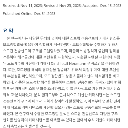
Received:
Nov 11, 2023
; Revised:
Nov 25, 2023
; Accepted:
Dec 13, 2023
Published Online: Dec 31, 2023
요 약
본 연구에서는 다양한 두께와 넓이에 대한 스트립 전송선로의 커패시턴스를
모드정합법을 활용하여 정확하게 계산하였다. 모드정합법을 수행하기 위해서
스트립 전송선로의 구조를 모델링하였으며, 라플라스 방정식과 중첩의 원리를
적용하여 해석공간에 대한 포텐셜을 표현하였다. 도출된 포텐셜 표현식에 포함
된 모드계수를 계산하기 위해서 Dirichlet과 Neumann 경계조건을 적용하였
다. 또한, 모드정합 해석의 유효성을 검증하기 위해서 특정 위치에 대한 포텐셜
의 수렴성을 확인하였으며, 모드정합법과 상용 시뮬레이션의 해석결과를 비교
하였다. 검증된 모드정합 해석을 활용하여 스트립 전송선로의 두께와 넓이 변화
에 따른 커패시턴스의 변화를 조사하였고, 이를 근사식으로 계산한 커패시턴스
와 비교·분석하였다. 분석 결과로부터 근사식으로 계산한 커패시턴스는 스트립
전송선로의 구조에 따라서 오차가 상이하게 발생하였고, 이로부터 엄밀한 전자
파 해석으로 커패시턴스를 계산할 필요가 있는 스트립 전송선로의 구조를 확인
하였다. 본 연구에서 수행한 모드정합 분석은 스트립 전송선로의 다양한 구조
변화를 반영하여 커패시턴스를 예측할 수 있다는 점에서 수식 기반의 커패시턴
스 예측법과는 차별점을 갖는다.