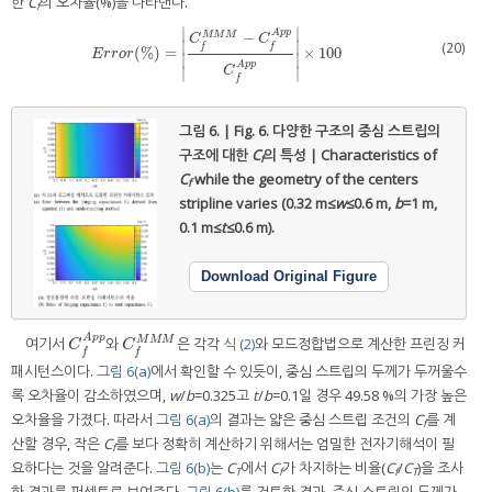
한
C
의 오차율(%)을 나타낸다.
f
∣
∣
A
p
p
−
M
M
M
C
C
∣
∣
(20)
f
f
(
%
)
=
×
100
E
r
r
o
r
(
%
)
=
C
f
M
M
M
−
C
f
A
p
p
C
f
A
p
p
×
100
E
r
r
o
r
∣
∣
A
p
p
C
∣
∣
f
그림 6. | Fig. 6.
다양한 구조의 중심 스트립의
구조에 대한
C
의 특성 | Characteristics of
f
C
while the geometry of the centers
f
stripline varies (0.32 m≤
w
≤0.6 m,
b
=1 m,
0.1 m≤
t
≤0.6 m).
Download Original Figure
A
p
p
여기서
와
은 각각
식 (2)
와 모드정합법으로 계산한 프린징 커
M
M
M
C
f
A
p
p
C
f
M
M
M
C
C
f
f
패시턴스이다.
그림 6(a)
에서 확인할 수 있듯이, 중심 스트립의 두께가 두꺼울수
록 오차율이 감소하였으며,
w
/
b
=0.325고
t
/
b
=0.1일 경우 49.58 %의 가장 높은
오차율을 가졌다. 따라서
그림 6(a)
의 결과는 얇은 중심 스트립 조건의
C
를 계
f
산할 경우, 작은
C
를 보다 정확히 계산하기 위해서는 엄밀한 전자기해석이 필
f
요하다는 것을 알려준다.
그림 6(b)
는
C
에서
C
가 차지하는 비율(
C
/
C
)을 조사
T
f
f
T
한 결과를 퍼센트로 보여준다.
그림 6(b)
를 검토한 결과, 중심 스트립의 두께가