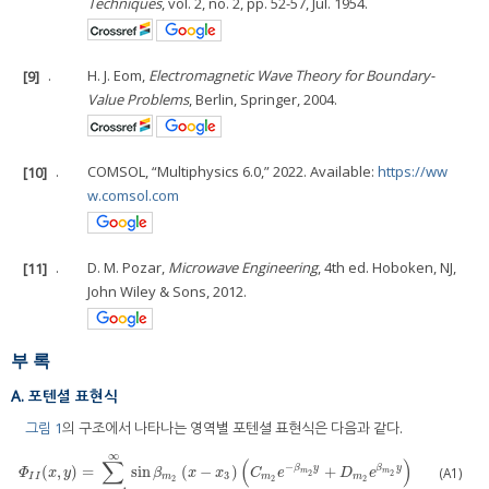
Techniques
, vol. 2, no. 2, pp. 52-57, Jul. 1954.
[9]
.
H. J. Eom,
Electromagnetic Wave Theory for Boundary-
Value Problems
, Berlin, Springer, 2004.
[10]
.
COMSOL, “Multiphysics 6.0,” 2022. Available:
https://ww
w.comsol.com
[11]
.
D. M. Pozar,
Microwave Engineering
, 4th ed. Hoboken, NJ,
John Wiley & Sons, 2012.
부 록
A. 포텐셜 표현식
그림 1
의 구조에서 나타나는 영역별 포텐셜 표현식은 다음과 같다.
∞
∑
(
)
−
β
y
β
y
(
,
)
=
sin
(
−
)
+
(A1)
m
m
Φ
x
y
β
x
x
C
e
D
e
2
2
3
I
I
m
m
m
2
2
2