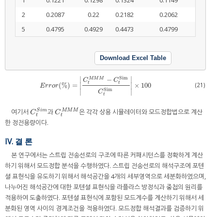
2
0.2087
0.22
0.2182
0.2062
5
0.4795
0.4929
0.4473
0.4799
Download Excel Table
∣
∣
Sim
−
M
M
M
C
C
t
t
(21)
(
%
)
=
×
100
∣
∣
E
r
r
o
r
(
%
)
=
C
t
M
M
M
−
C
t
Sim
C
t
Sim
×
100
E
r
r
o
r
Sim
∣
∣
C
t
여기서
과
은 각각 상용 시뮬레이터와 모드정합법으로 계산
S
i
m
M
M
M
C
t
S
i
m
C
t
M
M
M
C
C
t
t
한 정전용량이다.
IV. 결 론
본 연구에서는 스트립 전송선로의 구조에 따른 커패시턴스를 정확하게 계산
하기 위해서 모드정합 분석을 수행하였다. 스트립 전송선로의 해석구조에 포텐
셜 표현식을 유도하기 위해서 해석공간을 4개의 세부영역으로 세분화하였으며,
나누어진 해석공간에 대한 포텐셜 표현식을 라플라스 방정식과 중첩의 원리를
적용하여 도출하였다. 포텐셜 표현식에 포함된 모드계수를 계산하기 위해서 세
분화된 영역 사이의 경계조건을 적용하였다. 모드정합 해석결과를 검증하기 위