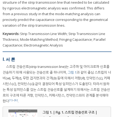
structure of the strip transmission line that needed to be calculated
by rigorous electromagnetic analysis was confirmed. This differs
from a previous study in that the mode-matching analysis can
precisely predict the capacitance corresponding to the geometrical
variation of the strip transmission lines.
Keywords:
Strip Transmission Line Width; Strip Transmission Line
Thickness; Mode-Matching Method; Fringing Capacitance; Parallel
Capacitance; Electromagnetic Analysis
Ⅰ. 서 론
스트립 전송선로(strip transmission line)는 고주파 및 마이크로파 신호를
전송하기 위해 사용되는 전송선로 중 하나이며,
그림 1
과 같이 중심 스트립의 너
비(
w
), 두께(
t
), 무한 접지면과의 간격(
b
) 등에 의해서 저항(
R
), 인덕턴스(
L
), 커패
시턴스(
C
), 컨덕턴스(
G
) 값이 결정되어 특성 임피던스가 도출된다. 따라서 원하
는 특성 임피던스를 갖는 스트립 전송선로를 설계하기 위해서는 스트립 전송선
로의 구조에 따른 저항, 인덕턴스, 커패시턴스, 컨덕턴스와의 관계를 분석해야
[1]
~
[6]
한다
.
그림 1. | Fig. 1.
스트립 전송선로 구조 |