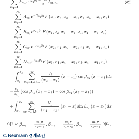
∑
β
y
1
4
(A5)
1
m
F
e
δ
4
m
m
n
2
4
4
4
=
1
m
4
∞
∑
−
β
y
−
(
,
,
−
,
,
−
,
)
1
m
A
e
F
x
x
x
x
x
x
x
x
1
1
2
2
1
1
4
1
1
m
1
=
1
m
1
∞
∑
β
y
−
(
,
,
−
,
,
−
,
)
1
m
B
e
F
x
x
x
x
x
x
x
x
1
1
2
2
1
1
4
1
1
m
1
=
1
m
1
∞
∑
−
β
y
−
(
,
,
−
,
,
−
,
)
1
m
C
e
F
x
x
x
x
x
x
x
x
2
3
4
4
3
3
4
1
1
m
2
=
1
m
2
∑
m
4
=
1
∞
F
m
4
e
β
m
4
y
1
x
4
−
x
1
2
δ
m
4
n
4
−
∑
m
1
=
1
∞
A
m
1
e
−
β
m
1
y
1
F
x
1
,
x
2
,
x
2
−
x
1
,
x
1
∞
∑
β
y
−
(
,
,
−
,
,
−
,
)
1
m
D
e
F
x
x
x
x
x
x
x
x
2
3
4
4
3
3
4
1
1
m
2
=
1
m
2
∞
x
2
∫
∑
V
1
=
(
−
)
sin
(
−
)
x
x
β
x
x
d
x
1
1
n
4
(
−
)
x
x
2
1
x
=
1
,
3
,
5...
1
m
1
V
1
−
(
cos
(
−
)
−
cos
(
−
)
)
β
x
x
β
x
x
3
1
2
1
n
n
4
4
β
n
4
∞
x
4
∫
∑
V
1
+
(
−
)
sin
(
−
)
x
x
β
x
x
d
x
4
1
n
4
(
−
)
x
x
4
3
x
=
1
,
3
,
5...
3
m
2
m
π
m
π
m
π
=
=
=
여기서
,
,
이다.
1
2
4
β
m
1
=
m
1
π
x
2
−
x
1
β
m
2
=
m
2
π
x
4
−
x
3
β
n
4
=
m
4
π
x
4
−
x
1
β
β
β
m
m
n
−
−
−
1
2
4
x
x
x
x
x
x
2
1
4
3
4
1
C. Neumann 경계조건