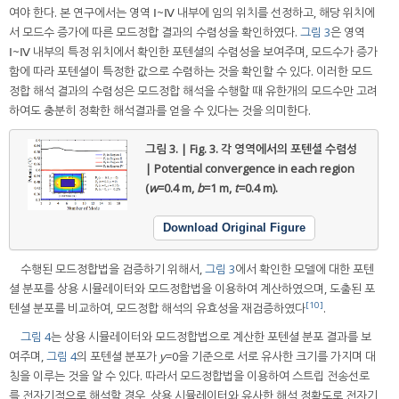
여야 한다. 본 연구에서는 영역 Ⅰ~Ⅳ 내부에 임의 위치를 선정하고, 해당 위치에
서 모드수 증가에 따른 모드정합 결과의 수렴성을 확인하였다.
그림 3
은 영역
Ⅰ~Ⅳ 내부의 특정 위치에서 확인한 포텐셜의 수렴성을 보여주며, 모드수가 증가
함에 따라 포텐셜이 특정한 값으로 수렴하는 것을 확인할 수 있다. 이러한 모드
정합 해석 결과의 수렴성은 모드정합 해석을 수행할 때 유한개의 모드수만 고려
하여도 충분히 정확한 해석결과를 얻을 수 있다는 것을 의미한다.
그림 3. | Fig. 3.
각 영역에서의 포텐셜 수렴성
| Potential convergence in each region
(
w
=0.4 m,
b
=1 m,
t
=0.4 m).
Download Original Figure
수행된 모드정합법을 검증하기 위해서,
그림 3
에서 확인한 모델에 대한 포텐
셜 분포를 상용 시뮬레이터와 모드정합법을 이용하여 계산하였으며, 도출된 포
[10]
텐셜 분포를 비교하여, 모드정합 해석의 유효성을 재검증하였다
.
그림 4
는 상용 시뮬레이터와 모드정합법으로 계산한 포텐셜 분포 결과를 보
여주며,
그림 4
의 포텐셜 분포가
y
=0을 기준으로 서로 유사한 크기를 가지며 대
칭을 이루는 것을 알 수 있다. 따라서 모드정합법을 이용하여 스트립 전송선로
를 전자기적으로 해석할 경우, 상용 시뮬레이터와 유사한 해석 정확도로 전자기