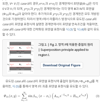
또한,
V
=
V
인
case b
의 경우,
x
=
x
과
x
=
x
인 경계면에서 포텐셜(Φ
)은 각각
1
1
2
1b
0 V과 V
이 되며,
y
=
y
과
y
=
y
인 경계면에서는 각각 영역 Ⅲ과 Ⅳ의 포텐셜
1
1
2
(Φ
와 Φ
)과 같아야 한다. 추가적으로
y
=
y
과
y
=
y
인 경계면은 모두 개방된
3
b
4
b
1
2
것으로 가정하였다. 따라서 영역 I에서 라플라스 방정식으로 유도된
case a
와
case b
의 포텐셜 표현식에 설명한 경계면에서의 포텐셜 연속조건을 적용하면,
case a
와
case b
에 대한 간략화된 포텐셜 표현식을
식 (3)
및
식 (4)
와 같이 유도
할 수 있다.
그림 2. | Fig. 2.
영역 Ⅰ에 적용한 중첩의 원리
| Superposition principle applied to
region Ⅰ.
Download Original Figure
유도된
case a
와
case b
의 포텐셜 표현식에 중첩의 원리(Φ
=Φ
+Φ
)를 적
I
I
a
I
b
용하면,
식 (5)
를 통해서 영역 I의 최종 포텐셜 표현식을 유도할 수 있다.
∞
∑
(
)
−
β
y
β
y
(
,
)
=
sin
(
−
)
+
(3)
Φ
I
a
(
x
,
y
)
=
∑
m
1
=
1
∞
sin
β
m
1
x
−
x
1
A
m
1
e
−
β
m
1
y
+
B
m
1
e
β
m
1
y
m
m
Φ
x
y
β
x
x
A
e
B
e
1
1
1
I
a
m
m
m
1
1
1
=
1
m
1