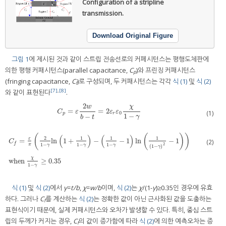
Configuration of a stripline
transmission.
Download Original Figure
그림 1
에 제시된 것과 같이 스트립 전송선로의 커페시턴스는 평행도체판에
의한 평행 커패시턴스(parallel capacitance,
C
)와 프린징 커패시턴스
p
(fringing capacitance,
C
)로 구성되며, 두 커패시턴스는 각각
식 (1)
및
식 (2)
f
[7]
,
[8]
와 같이 표현된다
.
2
χ
w
=
=
2
C
p
=
ε
2
w
b
−
t
=
2
ε
r
ε
0
χ
1
−
γ
C
ε
ε
ε
(1)
0
p
r
1
−
−
γ
b
t
(
(
)
)
(
)
(
)
2
1
1
1
ε
=
ln
1
+
−
−
1
ln
−
1
(2)
C
f
1
−
1
−
1
−
2
π
γ
γ
γ
(
1
−
)
γ
C
f
=
ε
π
2
1
−
γ
ln
1
+
1
1
−
γ
−
1
1
−
γ
−
1
ln
1
(
1
−
γ
)
2
−
1
when
χ
1
−
γ
≥
0.35
χ
when
≥
0.35
1
−
γ
식 (1)
및
식 (2)
에서
γ
=
t/b
,
χ
=
w/b
이며,
식 (2)
는
χ
/(1-
γ
)≥0.35인 경우에 유효
하다. 그러나
C
를 계산하는
식 (2)
는 정확한 값이 아닌 근사화된 값을 도출하는
f
표현식이기 때문에, 실제 커패시턴스와 오차가 발생할 수 있다. 특히, 중심 스트
립의 두께가 커지는 경우,
C
의 값이 증가함에 따라
식 (2)
에 의한 예측오차는 증
f