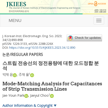
MENU
T
o
g
g
J. Korean Inst. Electromagn. Eng. Sci.
2023
;
l
34
(
12
):
890
-
898
e
pISSN: 1226-3133, eISSN: 2288-226X
n
DOI:
https://doi.org/10.5515/KJKIEES.2023.34.12.890
a
논문/REGULAR PAPERS
v
i
스트립 전송선의 정전용량에 대한 모드정합 분
g
석
a
t
†
박재 윤
,
주재 율
i
o
Mode-Matching Analysis for Capacitances
n
of Strip Transmission Lines
†
Jae-Youn Park
,
Jaeyul Choo
Author Information & Copyright
▼