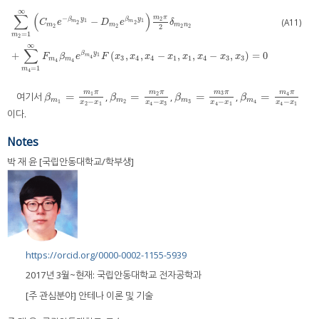
∞
∑
(
)
−
m
π
β
y
β
y
2
−
(A11)
1
1
m
m
C
e
D
e
δ
2
2
m
m
m
n
2
2
2
2
2
=
1
m
2
∑
m
2
=
1
∞
C
m
2
e
−
β
m
2
y
1
−
D
m
2
e
β
m
2
y
1
m
2
π
2
δ
m
2
n
2
+
∑
m
4
=
1
∞
F
m
4
β
m
4
e
β
m
4
y
1
∞
∑
β
y
+
(
,
,
−
,
,
−
,
)
=
0
1
m
F
β
e
F
x
x
x
x
x
x
x
x
4
3
4
4
1
1
4
3
3
m
m
4
4
=
1
m
4
m
π
m
π
m
π
m
π
=
=
=
=
3
여기서
,
,
,
1
2
4
β
m
1
=
m
1
π
x
2
−
x
1
β
m
2
=
m
2
π
x
4
−
x
3
β
m
3
=
m
3
π
x
4
−
x
1
β
m
4
=
m
4
π
x
4
−
x
1
β
β
β
β
m
m
m
m
−
−
−
−
1
2
3
4
x
x
x
x
x
x
x
x
2
1
4
3
4
1
4
1
이다.
Notes
박 재 윤 [국립안동대학교/학부생]
https://orcid.org/0000-0002-1155-5939
2017년 3월~현재: 국립안동대학교 전자공학과
[주 관심분야] 안테나 이론 및 기술