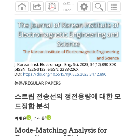
스트립 전송선의 정전용량에 대한 모드정
J. Korean Inst. Electromagn. Eng. Sci.
2023
;
34
The Journal of Korean Institute of
Electromagnetic Engineering and
Science
The Korean Institute of Electromagnetic Engineering
and Science
J. Korean Inst. Electromagn. Eng. Sci.
2023
;
34
(
12
):
890
-
898
pISSN: 1226-3133, eISSN: 2288-226X
DOI:
https://doi.org/10.5515/KJKIEES.2023.34.12.890
논문/REGULAR PAPERS
스트립 전송선의 정전용량에 대한 모
드정합 분석
†
박재 윤
, 주재 율
Mode-Matching Analysis for