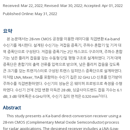
Received:
Mar 22, 2022
; Revised:
Mar 30, 2022
; Accepted:
Apr 01, 2022
Published Online: May 31, 2022
요약
본 논문에서는 28-nm CMOS 공정을 이용한 레이다용 직접변환 Ka-band
수신기를 제시한다. 설계된 수신기는 저잡음 증폭기, 주파수 혼합기 및 기저 대
역 증폭단으로 구성된다. 저잡음 증폭기는 2단 캐스코드 구조이며, 주파수 혼합
기는 낮은 플리커 잡음을 갖는 수동형 단일 평형 구조로 설계하였다. 기저 대역
증폭단은 혼합기의 출력 전류를 입력으로 받으며, 낮은 플리커 잡음을 갖도록
큰 크기를 갖는 트랜지스터로 구성된 트랜스 임피던스 증폭단으로 설계하였다.
이처럼 LNA, Mixer, TIA를 포함하는 수신기 칩은 32 GHz LO 신호를 인가받아
주파수를 직접변환하였다. 수신기의 성능은 온 웨이퍼 프로빙으로 측정을 수행
하였다. 수신기 전체 전압 변환 이득은 28 dB, 싱글사이드밴드 잡음 지수는 6.1
2
dB, 3 dB 대역폭은 6 GHz이며, 수신기 칩의 면적은 0.320 mm
이다.
Abstract
This study presents a Ka-band direct-conversion receiver using a
28-nm CMOS (Complimentary Metal Oxide Semiconductor) process
for radar applications. The designed receiver includes a LNA (Low-