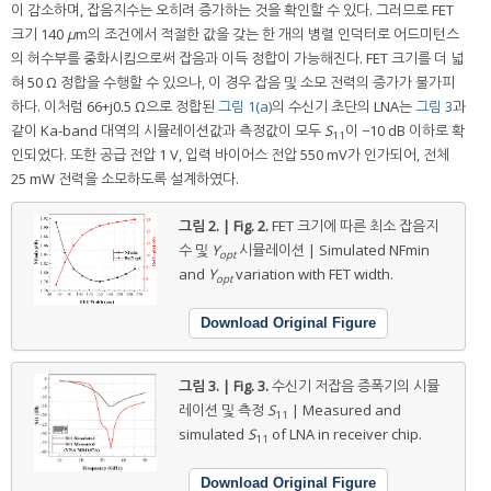
이 감소하며, 잡음지수는 오히려 증가하는 것을 확인할 수 있다. 그러므로 FET
크기 140
μ
m의 조건에서 적절한 값을 갖는 한 개의 병렬 인덕터로 어드미턴스
의 허수부를 중화시킴으로써 잡음과 이득 정합이 가능해진다. FET 크기를 더 넓
혀 50 Ω 정합을 수행할 수 있으나, 이 경우 잡음 및 소모 전력의 증가가 불가피
하다. 이처럼 66+j0.5 Ω으로 정합된
그림 1(a)
의 수신기 초단의 LNA는
그림 3
과
같이 Ka-band 대역의 시뮬레이션값과 측정값이 모두
S
이 −10 dB 이하로 확
11
인되었다. 또한 공급 전압 1 V, 입력 바이어스 전압 550 mV가 인가되어, 전체
25 mW 전력을 소모하도록 설계하였다.
그림 2. | Fig. 2.
FET 크기에 따른 최소 잡음지
수 및
Y
시뮬레이션 | Simulated NFmin
opt
and
Y
variation with FET width.
opt
Download Original Figure
그림 3. | Fig. 3.
수신기 저잡음 증폭기의 시뮬
레이션 및 측정
S
| Measured and
11
simulated
S
of LNA in receiver chip.
11
Download Original Figure