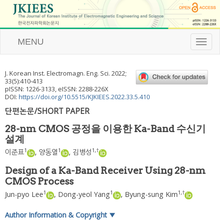
MENU
T
o
g
g
J. Korean Inst. Electromagn. Eng. Sci.
2022
;
l
33
(
5
):
410
-
413
e
pISSN: 1226-3133, eISSN: 2288-226X
n
DOI:
https://doi.org/10.5515/KJKIEES.2022.33.5.410
a
단편논문/SHORT PAPER
v
i
28-nm CMOS 공정을 이용한 Ka-Band 수신기
g
설계
a
t
1
1
1
,
†
이준표
,
양동열
,
김병성
i
o
Design of a Ka-Band Receiver Using 28-nm
n
CMOS Process
1
1
1
,
†
Jun-pyo Lee
,
Dong-yeol Yang
,
Byung-sung Kim
Author Information & Copyright
▼