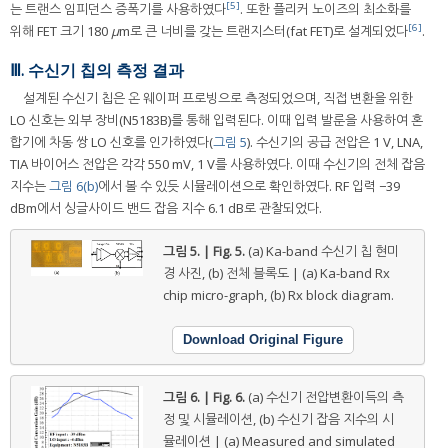
[5]
는 트랜스 임피던스 증폭기를 사용하였다
. 또한 플리커 노이즈의 최소화를
[6]
위해 FET 크기 180
μ
m로 큰 너비를 갖는 트랜지스터(fat FET)로 설계되었다
.
Ⅲ. 수신기 칩의 측정 결과
설계된 수신기 칩은 온 웨이퍼 프로빙으로 측정되었으며, 직접 변환을 위한
LO 신호는 외부 장비(N5183B)를 통해 입력된다. 이때 입력 발룬을 사용하여 혼
합기에 차동 쌍 LO 신호를 인가하였다(
그림 5
). 수신기의 공급 전압은 1 V, LNA,
TIA 바이어스 전압은 각각 550 mV, 1 V를 사용하였다. 이때 수신기의 전체 잡음
지수는
그림 6(b)
에서 볼 수 있듯 시뮬레이션으로 확인하였다. RF 입력 −39
dBm에서 싱글사이드 밴드 잡음 지수 6.1 dB로 관찰되었다.
그림 5. | Fig. 5.
(a) Ka-band 수신기 칩 현미
경 사진, (b) 전체 블록도 | (a) Ka-band Rx
chip micro-graph, (b) Rx block diagram.
Download Original Figure
그림 6. | Fig. 6.
(a) 수신기 전압변환이득의 측
정 및 시뮬레이션, (b) 수신기 잡음 지수의 시
뮬레이션 | (a) Measured and simulated