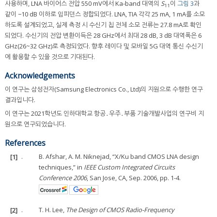
사용하며, LNA 바이어스 전압 550 mV에서 Ka-band 대역의
S
이
그림 3
과
11
같이 −10 dB 이하로 임피던스 정합되었다. LNA, TIA 각각 25 mA, 1 mA를 소모
하도록 설계되었고, 실제 측정 시 수신기 칩 전체 소모 전류는 27.8 mA로 확인
되었다. 수신기의 전압 변환이득은 28 GHz에서 최대 28 dB, 3 dB 대역폭은 6
GHz(26~32 GHz)로 측정되었다. 향후 레이다 및 모바일 5G 대역 통신 수신기
에 활용할 수 있을 것으로 기대된다.
Acknowledgements
이 연구는 삼성전자(Samsung Electronics Co., Ltd)의 지원으로 수행한 연구
결과입니다.
이 연구는 2021학년도 인하대학교 항공․우주․부품 기술개발사업의 연구비 지
원으로 연구되었습니다.
References
[1]
.
B. Afshar, A. M. Niknejad, “X/Ku band CMOS LNA design
techniques,” in
IEEE Custom Integrated Circuits
Conference 2006
, San Jose, CA, Sep. 2006, pp. 1-4.
[2]
.
T. H. Lee,
The Design of CMOS Radio-Frequency