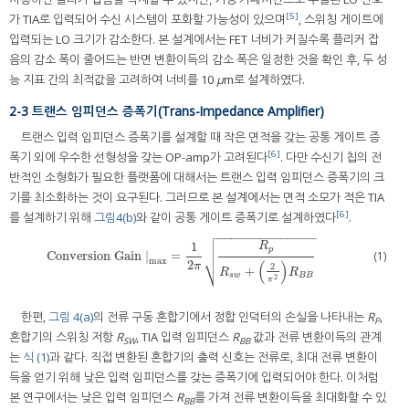
[5]
가 TIA로 입력되어 수신 시스템이 포화할 가능성이 있으며
, 스위칭 게이트에
입력되는 LO 크기가 감소한다. 본 설계에서는 FET 너비가 커질수록 플리커 잡
음의 감소 폭이 줄어드는 반면 변환이득의 감소 폭은 일정한 것을 확인 후, 두 성
능 지표 간의 최적값을 고려하여 너비를 10
μ
m로 설계하였다.
2-3 트랜스 임피던스 증폭기(Trans-Impedance Amplifier)
트랜스 입력 임피던스 증폭기를 설계할 때 작은 면적을 갖는 공통 게이트 증
[6]
폭기 외에 우수한 선형성을 갖는 OP-amp가 고려된다
. 다만 수신기 칩의 전
반적인 소형화가 필요한 플랫폼에 대해서는 트랜스 입력 임피던스 증폭기의 크
기를 최소화하는 것이 요구된다. 그러므로 본 설계에서는 면적 소모가 적은 TIA
[6]
를 설계하기 위해
그림4(b)
와 같이 공통 게이트 증폭기로 설계하였다
.

−
−
−
−
−
−
−
−
−
−
−
−
−
−

1

R
p
(1)
Conversion Gain
|
=
Conversion Gain
max
=
1
2
π
R
p
R
s
w
+
2
π
2
R
B
B
⎷
max
(
)
2
π
2
+
R
R
s
w
B
B
2
π
한편,
그림 4(a)
의 전류 구동 혼합기에서 정합 인덕터의 손실을 나타내는
R
,
P
혼합기의 스위칭 저항
R
, TIA 입력 임피던스
R
값과 전류 변환이득의 관계
SW
BB
는
식 (1)
과 같다. 직접 변환된 혼합기의 출력 신호는 전류로, 최대 전류 변환이
득을 얻기 위해 낮은 입력 임피던스를 갖는 증폭기에 입력되어야 한다. 이처럼
본 연구에서는 낮은 입력 임피던스
R
를 가져 전류 변환이득을 최대화할 수 있
BB