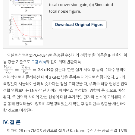
total conversion gain, (b) Simulated
total noise figure.
Download Original Figure
오실로스코프(DPO-4034)로 측정된 수신기의 전압 변환 이득은 IF 신호의 차
동 쌍을 기준으로
그림 6(a)
와 같이 최대 변환이득
V
V
(
+
)
(
−
)
=
=
28
dB
I
F
I
F
를 갖는다. 한편 실제 제작 후 동작 주파수 영역이
V
I
F
(
+
)
V
R
F
=
V
I
F
(
−
)
V
R
F
=
28
dB
V
V
R
F
R
F
전체적으로 시뮬레이션 대비 3 GHz 낮은 주파수 대역으로 하향되었다.
S
의
11
측정값이 시뮬레이션과 비슷하다는 점을 고려했을 때, 주파수 하향 현상은 입력
정합 영향보다는 LNA 각 단 사이의 임피던스 부정합의 영향이 큰 것으로 예상
된다. 즉 인덕터 사이의 간섭 현상에 대한 추가적인 전자파 분석이 고려된다. 이
를 통해 인덕터들이 정확히 모델링되었는지 확인 후 임피던스 정합을 개선해야
할 것으로 예상된다.
Ⅳ. 결 론
이처럼 28-nm CMOS 공정으로 설계된 Ka-band 수신기는 공급 전압 1 V를