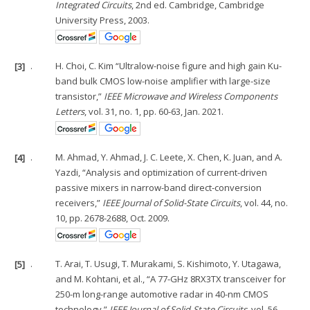
Integrated Circuits
, 2nd ed. Cambridge, Cambridge
University Press, 2003.
[3]
.
H. Choi, C. Kim “Ultralow-noise figure and high gain Ku-
band bulk CMOS low-noise amplifier with large-size
transistor,”
IEEE Microwave and Wireless Components
Letters
, vol. 31, no. 1, pp. 60-63, Jan. 2021.
[4]
.
M. Ahmad, Y. Ahmad, J. C. Leete, X. Chen, K. Juan, and A.
Yazdi, “Analysis and optimization of current-driven
passive mixers in narrow-band direct-conversion
receivers,”
IEEE Journal of Solid-State Circuits
, vol. 44, no.
10, pp. 2678-2688, Oct. 2009.
[5]
.
T. Arai, T. Usugi, T. Murakami, S. Kishimoto, Y. Utagawa,
and M. Kohtani, et al., “A 77-GHz 8RX3TX transceiver for
250-m long-range automotive radar in 40-nm CMOS
technology,”
IEEE Journal of Solid-State Circuits
, vol. 56,