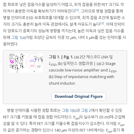
합 회로로 낮은 잡음지수를 달성하기 어렵고, 최적 잡음을 위한 FET 크기도 작
[3]
아져서 충분한 이득을 확보하기가 어려워진다
. 그러므로 병렬 정합을 통해
병렬 인덕터로 ESD 보호회로를 대체할 수 있으며, 최적 잡음 조건에 필요한 소
[3]
자의 크기도 충분히 늘려 이득 관점에서도 설계 자유도가 높다
. 이때 인덕터
의 양호도가 증폭기의 성능에 영향을 끼치는데, 높은 이득과 낮은 잡음 지수를
위해
그림 1(a)
처럼 최상단 금속의 직경 72
μ
m, 너비 5
μ
m를 갖는 인덕터를 사
용하였다.
그림 1. | Fig. 1.
(a) 2단 캐스코드 LNA 및
L
, (b) 임피던스 정합과정 | (a) 2-Stage
ESD
cascode low-noise amplifier and
L
,
ESD
(b) Step of impedance matching with
shunt inductor.
Download Original Figure
병렬 인덕터를 사용한 정합 회로는
그림 1(b)
과
그림 2
에서 확인할 수 있듯
FET 크기를 키웠을 때 잡음 정합 어드미턴스
Y
의 실수부가 20
mS
에 근접해
opt
감을 알 수 있다. 특히 FET 크기를 키울수록 잡음지수가 감소한다. 이처럼
Y
opt
의 값은 증가하는 경향이 있으나 140
μ
m 이상의 FET 너비에서는
Y
증가 폭
opt