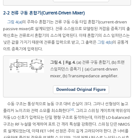
2-2 전류 구동 혼합기(Current-Driven Mixer)
그림 4(a)
의 주파수 혼합기는 전류 구동 수동 타입 혼합기(current-driven
passive mixer)로 설계되었다. 전류 소스원으로 모델링된 저잡음 증폭기의 출
력신호는 전류로서 혼합기의 소스에 입력된다. 이때 혼합기의 소스 임피던스는
낮은 값을 가지기 때문에 전류를 입력으로 받고, 그 출력은
그림 4(b)
의 공통게
이트 증폭기에 입력된다.
그림 4. | Fig. 4.
(a) 전류 구동 혼합기, (b) 트랜
스임피던스 증폭기 | (a) Current-driven
mixer, (b) Transimpedance amplifier.
Download Original Figure
수동 구조는 통상적으로 능동 구조 대비 손실이 크다. 그러나 선형성이 높고
[4]
플리커 노이즈와 전력 소모를 최소화한다
. 그리고 스위칭 게이트에 역위상의
차동 LO 신호가 입력되는 단일 평형 구조로 동작하는데, 이러한 LO-balanced
구조는 RF 누설을 억제하여 포트 간 격리 특성을 강화한다. 스위칭 단은 NMOS
로 설계되었는데, 이때 FET 너비 선정은 주의 깊게 고려되어야 한다. 큰 너비를
사용하면 플리커 잡음을 억제할 수 있지만, 기생 커패시턴스로 누설된 LO 신호