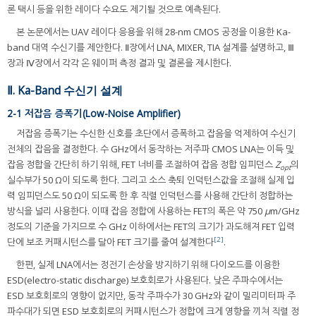
론 택시 등을 위한 레이다 수요도 제기될 것으로 예측된다.
본 논문에서는 UAV 레이다 응용을 위해 28-nm CMOS 공정을 이용한 Ka-
band 대역 수신기를 제안한다. Ⅱ장에서 LNA, MIXER, TIA 설계를 설명하고, Ⅲ
장과 Ⅳ장에서 각각 온 웨이퍼 측정 결과 및 결론을 제시한다.
Ⅱ. Ka-Band 수신기 설계
2-1 저잡음 증폭기(Low-Noise Amplifier)
저잡음 증폭기는 수신한 신호를 초단에서 증폭하고 잡음을 억제하여 수신기
전체의 잡음을 결정한다. 수 GHz에서 동작하는 저주파 CMOS LNA는 이득 및
잡음 정합을 간단히 하기 위해, FET 너비를 조절하여 잡음 정합 임피던스
Z
의
opt
실수부가 50 Ω이 되도록 한다. 그리고 소스 축퇴 인덕턴스값을 조절해 실제 입
력 임피던스도 50 Ω이 되도록 한 후 직렬 인덕턴스를 사용해 간단히 정합하는
방식을 널리 사용한다. 이때 잡음 정합에 사용하는 FET의 폭은 약 750
μ
m/GHz
정도의 기준을 가지므로 수 GHz 이하에서는 FET의 크기가 과도해져 FET 입력
[2]
단에 보조 커패시턴스를 달아 FET 크기를 줄여 설계한다
.
한편, 실제 LNA에서는 정전기 손상을 방지하기 위해 다이오드를 이용한
ESD(electro-static discharge) 보호회로가 사용된다. 낮은 주파수에서는
ESD 보호회로의 영향이 없지만, 동작 주파수가 30 GHz와 같이 밀리미터파 주
파수대가 되면 ESD 보호회로의 커패시턴스가 정합에 크게 영향을 끼쳐 직렬 정