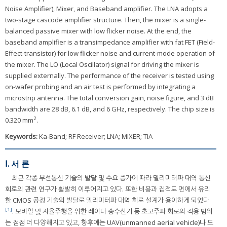
Noise Amplifier), Mixer, and Baseband amplifier. The LNA adopts a
two-stage cascode amplifier structure. Then, the mixer is a single-
balanced passive mixer with low flicker noise. At the end, the
baseband amplifier is a transimpedance amplifier with fat FET (Field-
Effect-transistor) for low flicker noise and current-mode operation of
the mixer. The LO (Local Oscillator) signal for driving the mixer is
supplied externally. The performance of the receiver is tested using
on-wafer probing and an air test is performed by integrating a
microstrip antenna. The total conversion gain, noise figure, and 3 dB
bandwidth are 28 dB, 6.1 dB, and 6 GHz, respectively. The chip size is
2
0.320 mm
.
Keywords:
Ka-Band; RF Receiver; LNA; MIXER; TIA
Ⅰ. 서 론
최근 각종 무선통신 기술의 발달 및 수요 증가에 따라 밀리미터파 대역 통신
회로의 관련 연구가 활발히 이루어지고 있다. 또한 비용과 집적도 면에서 유리
한 CMOS 공정 기술의 발달로 밀리미터파 대역 회로 설계가 용이하게 되었다
[1]
. 모바일 및 자율주행을 위한 레이다 송수신기 등 초고주파 회로의 적용 범위
는 점점 더 다양해지고 있고, 향후에는 UAV(unmanned aerial vehicle)나 드