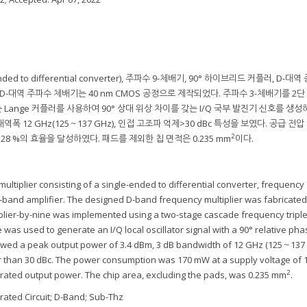
d to differential converter), 주파수 9-체배기, 90° 하이브리드 커플러, D-대
D-대역 주파수 체배기는 40 nm CMOS 공정으로 제작되었다. 주파수 3-체배기를 2
Lange 커플러를 사용하여 90° 상대 위상 차이를 갖는 I/Q 국부 발진기 신호를 생성하
 대역폭 12 GHz(125～137 GHz), 인접 고조파 억제>30 dBc 특성을 보였다. 공급 전압
2
28 %의 효율을 달성하였다. 패드를 제외한 칩 면적은 0.235 mm
이다.
ltiplier consisting of a single-ended to differential converter, frequency
 D-band amplifier. The designed D-band frequency multiplier was fabricated
lier-by-nine was implemented using a two-stage cascade frequency triple
s used to generate an I/Q local oscillator signal with a 90° relative pha
ed a peak output power of 3.4 dBm, 3 dB bandwidth of 12 GHz (125～137 
 than 30 dBc. The power consumption was 170 mW at a supply voltage of 1
2
urated output power. The chip area, excluding the pads, was 0.235 mm
.
rated Circuit; D-Band; Sub-Thz