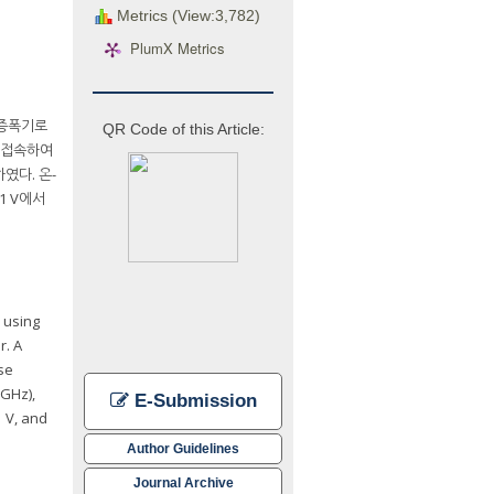
Metrics (View:3,782)
PlumX Metrics
역 증폭기로
QR Code of this Article:
단 접속하여
였다. 온-
 1 V에서
 using
r. A
se
GHz),
E-Submission
 V, and
Author Guidelines
Journal Archive