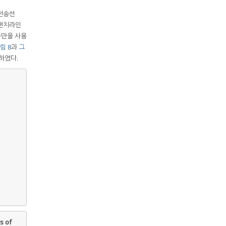
 전송선
브랜치라인
층만을 사용
림 8
과
그
이하였다.
s of