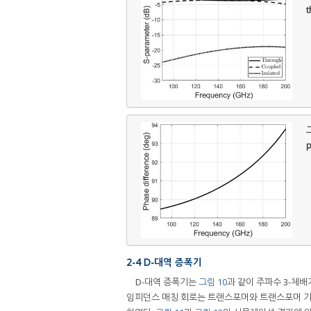
t
그
p
2-4 D-대역 증폭기
D-대역 증폭기는
그림 10
과 같이 주파수 3-체
임피던스 매칭 회로는 트랜스포머와 트랜스포머 기반 발