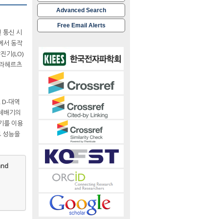
Advanced Search
Free Email Alerts
 통신 시
)에서 동작
진기(LO)
 테라헤르츠
, D-대역
-체배기의
폭기를 이용
로 성능을
and