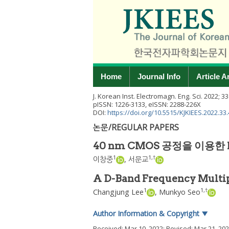
Home
Journal Info
Article A
J. Korean Inst. Electromagn. Eng. Sci.
2022
;
33
pISSN: 1226-3133, eISSN: 2288-226X
DOI:
https://doi.org/10.5515/KJKIEES.2022.33.
논문/REGULAR PAPERS
40 nm CMOS 공정을 이용한
1
1
,
†
이창중
,
서문교
A D-Band Frequency Multip
1
1
,
†
Changjung Lee
,
Munkyo Seo
Author Information & Copyright
▼
Received:
Mar 10, 2022
; Revised:
Mar 21, 20