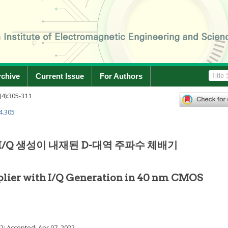
rchive
Current Issue
For Authors
(
4
):
305
-
311
4.305
 I/Q 생성이 내재된 D-대역 주파수 체배기
lier with I/Q Generation in 40 nm CMOS
22
; Accepted:
Apr 07, 2022