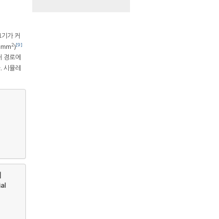
크기가 커
2
[9]
 mm
)
대 경로에
. 시뮬레
|
al