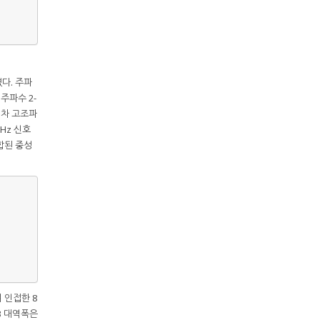
다. 주파
주파수 2-
3차 고조파
GHz 신호
합된 중성
 인접한 8
B 대역폭은