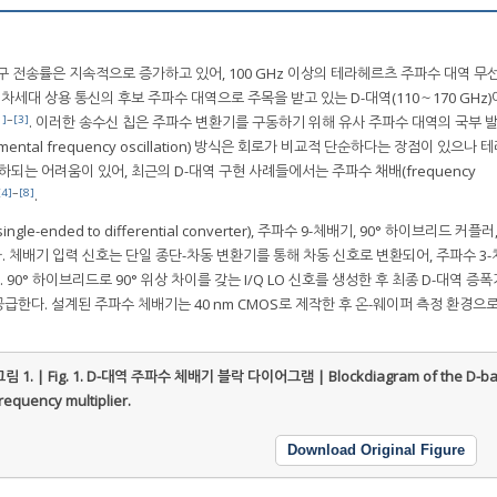
 전송률은 지속적으로 증가하고 있어, 100 GHz 이상의 테라헤르츠 주파수 대역 무선
차세대 상용 통신의 후보 주파수 대역으로 주목을 받고 있는 D-대역(110～170 GHz
1]
~
[3]
. 이러한 송수신 칩은 주파수 변환기를 구동하기 위해 유사 주파수 대역의 국부 발
ntal frequency oscillation) 방식은 회로가 비교적 단순하다는 장점이 있으나
되는 어려움이 있어, 최근의 D-대역 구현 사례들에서는 주파수 채배(frequency
[4]
~
[8]
.
le-ended to differential converter), 주파수 9-체배기, 90° 하이브리드 커플러
 체배기 입력 신호는 단일 종단-차동 변환기를 통해 차동 신호로 변환되어, 주파수 3
0° 하이브리드로 90° 위상 차이를 갖는 I/Q LO 신호를 생성한 후 최종 D-대역 증
한다. 설계된 주파수 체배기는 40 nm CMOS로 제작한 후 온-웨이퍼 측정 환경으
림 1. | Fig. 1.
D-대역 주파수 체배기 블락 다이어그램 | Blockdiagram of the D-b
requency multiplier.
Download Original Figure