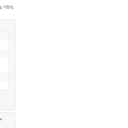
및 지향성,
te