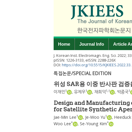
Home
Journal Info
Article A
J. Korean Inst. Electromagn. Eng. Sci.
2022
;
33
pISSN: 1226-3133, eISSN: 2288-226X
DOI:
https://doi.org/10.5515/KJKIEES.2022.33
특집논문/SPECIAL EDITION
위성 SAR용 이중 반사판 검증
1
1
1
,
†
1
이재민
,
유제우
,
채희덕
,
박종국
Design and Manufacturing o
for Satellite Synthetic Ape
1
1
Jae-Min Lee
,
Je-Woo Yu
,
Heeduck
*
*
Woo Lee
,
Se-Young Kim