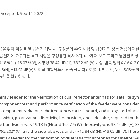
; Accepted:
Sep 14, 2022
증을 위해 위상 배열 급전기 개발 시, 구성품의 주요 시험 및 급전기의 성능 검증에 대
의 급전기에 요구되는 목표 사양을 구성품인 복사소자, RF/제어 보드 그리고 통합된 위상
), 16.07 %(V), 지향성 38.42 dBi(H), 38.32 dBi(V) 이상, 빔폭 방위각/고각 2.0
엽 −12.84 dB(H), −13.05 dB(V) 이하로 개발목표가 만족됨을 확인하였다. 따라서, 위성 SAR
능함을 확인하였다.
ray feeder for the verification of dual reflector antennas for satellite syn
n component test and performance verification of the feeder were conside
he component radiator, radiofrequency/control board, and integrated phas
dwidth, polarization, directivity, beam width, and side lobe, required for t
e bandwidth was 19.18 % (H) and 16.07 % (V), directivity was 38.42 dBi (H), 3
(V)/2.202° (V), and the side lobe was under −12.84 dB (H), −13.05 dB (V). Ther
rray feeder for the verification of dual reflector antennas for satellite S