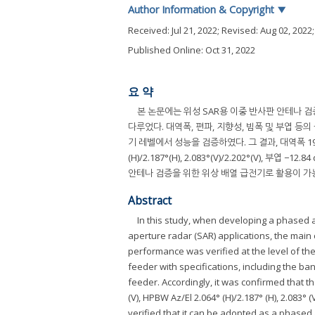
Author Information & Copyright
▼
Received:
Jul 21, 2022
; Revised:
Aug 02, 2022
Published Online: Oct 31, 2022
요 약
본 논문에는 위성 SAR용 이중 반사판 안테나 검
다루었다. 대역폭, 편파, 지향성, 빔폭 및 부엽 등
기 레벨에서 성능을 검증하였다. 그 결과, 대역폭 19.18 %(H
(H)/2.187°(H), 2.083°(V)/2.202°(V), 부
안테나 검증을 위한 위상 배열 급전기로 활용이 가
Abstract
In this study, when developing a phased ar
aperture radar (SAR) applications, the mai
performance was verified at the level of t
feeder with specifications, including the ban
feeder. Accordingly, it was confirmed that th
(V), HPBW Az/El 2.064° (H)/2.187° (H), 2.083° 
verified that it can be adopted as a phased a