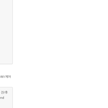
 RF/제어
 전/후
and