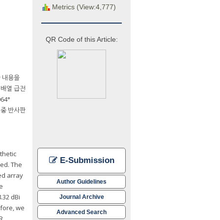
Metrics (View:4,777)
QR Code of this Article:
한 내용을
 배열 급전
64°
용 이중 반사판
thetic
E-Submission
red. The
ed array
Author Guidelines
he
8.32 dBi
Journal Archive
efore, we
Advanced Search
AR