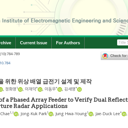
rchive
Current Issue
For Authors
(
10
):
784
-
789
.10.784
을 위한 위상 배열 급전기 설계 및 제작
1
*
*
*
,
정화영
,
이재덕
,
이동우
,
김세영
f a Phased Array Feeder to Verify Dual Reflect
rture Radar Applications
1
,
†
1
1
*
 Chae
,
Jong-Kuk Park
,
Jung Hwa-Young
,
Jae-Duck Lee