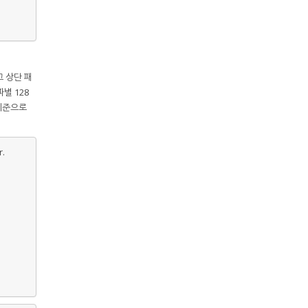
고 상단 패
별 128
 기준으로
.