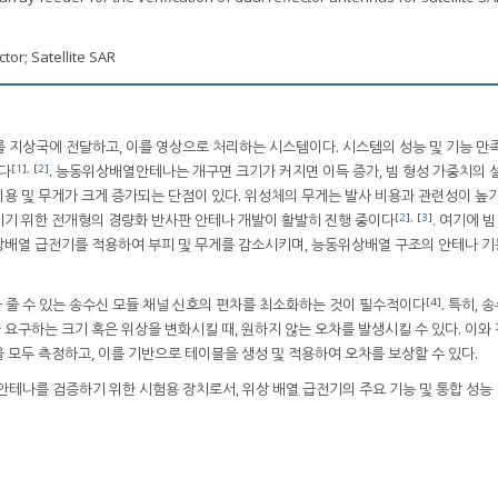
tor; Satellite SAR
를 지상국에 전달하고, 이를 영상으로 처리하는 시스템이다. 시스템의 성능 및 기능 만
[
1
], [
2
]
다
. 능동위상배열안테나는 개구면 크기가 커지면 이득 증가, 빔 형성 가중치의 
 비용 및 무게가 크게 증가되는 단점이 있다. 위성체의 무게는 발사 비용과 관련성이 높
[
2
], [
3
]
키기 위한 전개형의 경량화 반사판 안테나 개발이 활발히 진행 중이다
. 여기에 빔
상배열 급전기를 적용하여 부피 및 무게를 감소시키며, 능동위상배열 구조의 안테나 기
[4]
 줄 수 있는 송수신 모듈 채널 신호의 편차를 최소화하는 것이 필수적이다
. 특히, 
요구하는 크기 혹은 위상을 변화시킬 때, 원하지 않는 오차를 발생시킬 수 있다. 이와
 모두 측정하고, 이를 기반으로 테이블을 생성 및 적용하여 오차를 보상할 수 있다.
 안테나를 검증하기 위한 시험용 장치로서, 위상 배열 급전기의 주요 기능 및 통합 성능