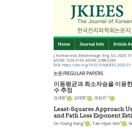
Home
Journal Info
Article A
J. Korean Inst. Electromagn. Eng. Sci.
2020
;
31
pISSN: 1226-3133, eISSN: 2288-226X
DOI:
https://doi.org/10.5515/KJKIEES.2020.31.
논문/REGULAR PAPERS
이동평균과 최소자승을 이용한
수 추정
1
*
1
,
†
강세영
,
김태현
,
정원주
Least-Squares Approach Us
and Path Loss Exponent Est
1
*
Se-Young Kang
,
Tae-Hyun Kim
,
W