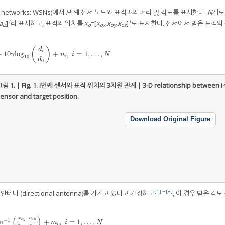
 networks: WSNs)에서
i
번째 센서 노드와 표적과의 거리 및 각도를 표시한다.
N
개로
T
T
a
]
라 표시하고, 표적의 위치를
x
=[
x
,
x
,
x
]
로 표시한다. 센서에서 받은 표적의
iz
o
ox
oy
oz
(
)
d
i
−
10
log
+
,
=
1
,
…
,
=
P
0
−
10
γlog
10
(
d
i
d
0
)
+
n
i
,
i
=
1
,
…
,
N
γ
n
i
N
10
i
d
0
림 1. | Fig. 1.
i번째 센서와 표적 위치의 3차원 관계 | 3-D relationship between i-
ensor and target position.
Download Original Figure
[1]
～
[8]
안테나 (directional antenna)를 가지고 있다고 가정하고
, 이 경우 받은 각도
(
)
−
x
a
−
1
o
y
i
y
n
+
,
=
1
,
…
,
m
i
N
i