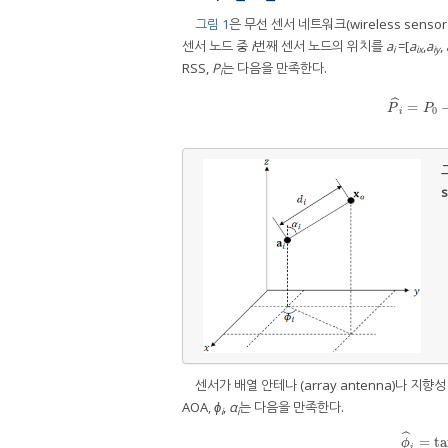
그림 1
은 무선 센서 네트워크(wireless sensor
센서 노드 중
i
번째 센서 노드의 위치를
a
=[
a
,
a
,
i
ix
iy
RSS,
P
는 다음을 만족한다.
i
ˆ
=
P
^
i
P
P
0
i
그
s
센서가 배열 안테나 (array antenna)나 지향성 
AOA,
ϕ
,
α
는 다음을 만족한다.
i
i
ˆ
=
ta
ϕ
i