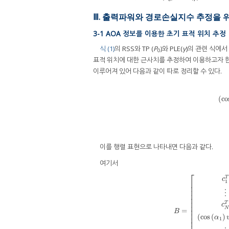
Ⅲ. 출력파워와 경로손실지수 추정을 
3-1 AOA 정보를 이용한 초기 표적 위치 추정
식 (1)
의 RSS와 TP (
P
)와 PLE(
γ
)의 관련 식에서
0
표적 위치에 대한 근사치를 추정하여 이용하고자 
이루어져 있어 다음과 같이 따로 정리할 수 있다.
c
i
T
(
(
co
이를 행렬 표현으로 나타내면 다음과 같다.
여기서
⎡
T
c
1
⎢
⎢
⎢
⋮
⎢
⎢
⎢
T
c
⎢
N
=
⎢
B
=
[
c
1
T
⋮
c
N
T
(
cos
(
α
B
⎢
(
cos
(
)
α
⎢
1