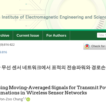
rchive
Current Issue
For Authors
(
9
):
816
-
822
9.816
 무선 센서 네트워크에서 표적의 전송파워와 경로
ing Moving-Averaged Signals for Transmit P
imations in Wireless Sensor Networks
1
,
†
on-Zoo Chung