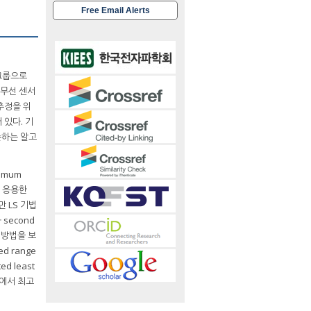
Free Email Alerts
 그룹으로
 무선 센서
추정을 위
 있다. 기
의존하는 알고
imum
를 응용한
만 LS 기법
 second
 방법을 보
 range
 least
중에서 최고