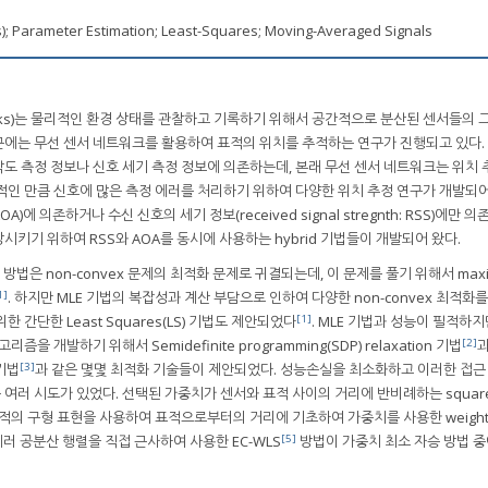
; Parameter Estimation; Least-Squares; Moving-Averaged Signals
etworks)는 물리적인 환경 상태를 관찰하고 기록하기 위해서 공간적으로 분산된 센서들의
최근에는 무선 센서 네트워크를 활용하여 표적의 위치를 추적하는 연구가 진행되고 있다.
도 측정 정보나 신호 세기 측정 정보에 의존하는데, 본래 무선 센서 네트워크는 위치 
적인 만큼 신호에 많은 측정 에러를 처리하기 위하여 다양한 위치 추정 연구가 개발되어
 AOA)에 의존하거나 수신 신호의 세기 정보(received signal stregnth: RSS)에만 
키기 위하여 RSS와 AOA를 동시에 사용하는 hybrid 기법들이 개발되어 왔다.
 방법은 non-convex 문제의 최적화 문제로 귀결되는데, 이 문제를 풀기 위해서 max
1]
. 하지만 MLE 기법의 복잡성과 계산 부담으로 인하여 다양한 non-convex 최적화
[1]
간단한 Least Squares(LS) 기법도 제안되었다
. MLE 기법과 성능이 필적하지
[2]
 개발하기 위해서 Semidefinite programming(SDP) relaxation 기법
과
[3]
 기법
과 같은 몇몇 최적화 기술들이 제안되었다. 성능손실을 최소화하고 이러한 접근
러 시도가 있었다. 선택된 가중치가 센서와 표적 사이의 거리에 반비례하는 squared
적의 구형 표현을 사용하여 표적으로부터의 거리에 기초하여 가중치를 사용한 weighted
[5]
러 공분산 행렬을 직접 근사하여 사용한 EC-WLS
방법이 가중치 최소 자승 방법 