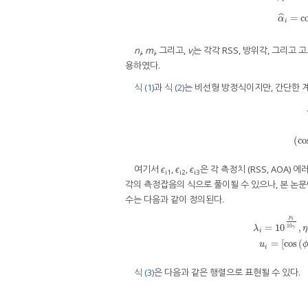
ϕ
^
i
=
tan
−
=
c
ˆ
α
i
n
,
m
, 그리고,
v
는 각각 RSS, 방위각, 그리고
i
i
i
용하였다.
식 (1)
과
식 (2)
는 비선형 방정식이지만, 간단한 
λ
i
u
i
(
co
여기서
ϵ
,
ϵ
,
ϵ
은 각 측정치 (RSS, AOA
i1
i2
i3
각의 측정잡음의 식으로 풀이될 수 있으나, 본 논
수는 다음과 같이 정의된다.
p
i
=
10
,
10
λ
η
γ
λ
i
=
10
p
i
10
γ
,
η
=
i
=
[
cos
(
u
i
식 (3)
은 다음과 같은 행렬으로 표현될 수 있다.