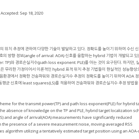
; Accepted:
Sep 18, 2020
)에서 표적의 위치 추정에 관하여 다양한 기술이 발달하고 있다. 정확도를 높이기 위하여 수신 
수신 신호의 방향 정보(angle of arrival: AOA) 신호를 융합하는 hybrid 기법이 개발되고 
: TP)와 경로손실지수(path loss exponent: PLE)를 아는 것이 요구된다. 하지만,
 무리한 가정이어서 이론적인 hybrid 표적 위치 추정 기법들이 현실적인 성능향상
잡음환경에서 정확한 전송파워와 경로손실지수 추정의 정확도를 높이기 위하여 AOA 
평균 신호에 least squares(LS)를 적용하여 전송파워와 경로손실지수 추정 방법을
cheme for the transmit power(TP) and path loss exponent(PLE) for hybrid t
n the absence of knowledge on the TP and PLE, hybrid target localization s
(RSS) and angle of arrival(AOA) measurements have significantly reduced
in the presence of a severe measurement noise, moving-averaged RSS
 algorithm utilizing a tentatively estimated target position using an AOA-