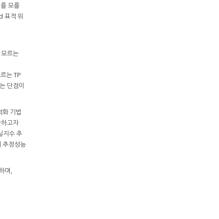
E를 모를
d 표적 위
 모르는
르는 TP
되는 단점이
적화 기법
보완하고자
실지수 추
치 추정성능
하며,