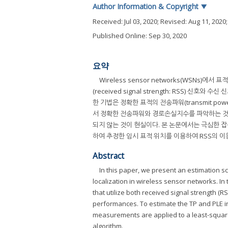
Author Information & Copyright
▼
Received:
Jul 03, 2020
; Revised:
Aug 11, 2020
Published Online: Sep 30, 2020
요약
Wireless sensor networks(WSNs
(received signal strength: RSS) 신호와 
한 기법은 정확한 표적의 전송파워(transmit power
서 정확한 전송파워와 경로손실지수를 파악하는 것은
되지 않는 것이 현실이다. 본 논문에서는 극심한 
하여 추정한 임시 표적 위치를 이용하여 RSS의 이동
Abstract
In this paper, we present an estimation s
localization in wireless sensor networks. I
that utilize both received signal strength 
performances. To estimate the TP and PLE 
measurements are applied to a least-squares
algorithm.