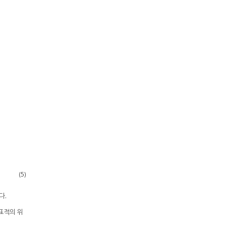
a
1
⋮
c
N
T
a
N
(
cos
(
α
1
)
u
1
−
1
)
T
a
1
⋮
(
cos
(
α
N
)
u
N
−
1
)
T
a
N
]
(5)
다.
표적의 위