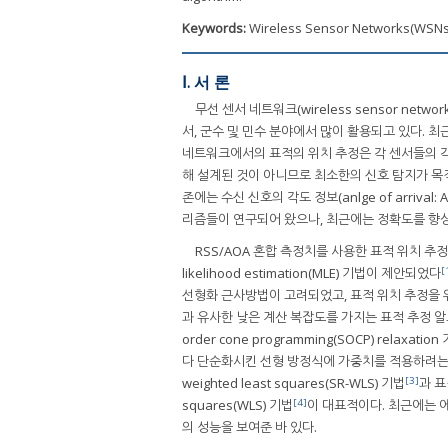
Keywords:
Wireless Sensor Networks(WSNs)
Ⅰ. 서 론
무선 센서 네트워크(wireless sensor n
서, 군수 및 민수 분야에서 많이 활용되고 있다. 
네트워크에서의 표적의 위치 추정은 각 센서들의 각
해 설계된 것이 아니므로 최소한의 신호 탐지가 목
존에는 수신 신호의 각도 정보(anlge of arrival:
리즘들이 연구되어 왔으나, 최근에는 정확도를 향상시
RSS/AOA 혼합 측정치를 사용한 표적 위치 추정
[
likelihood estimation(MLE) 기법이 제안되었다
선형화 근사방법이 고려되었고, 표적 위치 추정을 위한 
과 유사한 낮은 계산 복잡도를 가지는 표적 추정 알고리즘을
order cone programming(SOCP) relaxation
다 단순화시킨 선형 방정식에 가중치를 적용하려는 여
[3]
weighted least squares(SR-WLS) 기법
과 표
[4]
squares(WLS) 기법
이 대표적이다. 최근에는 에
의 성능을 보여준 바 있다.