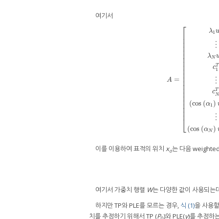
여기서
⎡
λ
1
⎢
⎢
⎢
⋮
⎢
⎢
⎢
λ
⎢
N
⎢
⎢
T
c
⎢
1
⎢
⎢
=
A
=
[
λ
1
u
1
T
⋮
λ
N
u
N
T
c
A
⋮
⎢
⎢
⎢
T
c
⎢
⎢
⎢
(
cos
(
)
⎢
α
1
⎢
⎢
⋮
⎣
(
cos
(
)
α
N
이를 이용하여 표적의 위치
x
는 다음 weight
o
여기서 가중치 행렬
W
는 다양한 값이 사용되는
하지만 TP와 PLE를 모르는 경우,
식 (1)
을 사용할
치를 추정하기 위해서 TP (
P
)와 PLE(
γ
)를 추정하
0