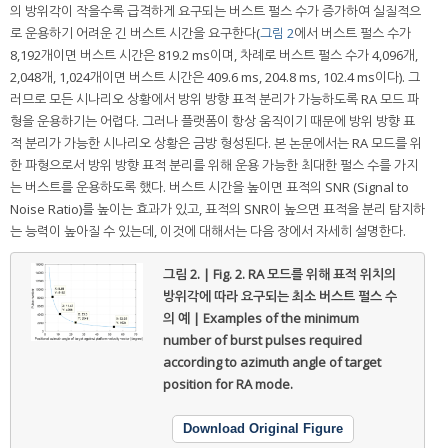
의 방위각이 작을수록 급격하게 요구되는 버스트 펄스 수가 증가하여 실질적으
로 운용하기 어려운 긴 버스트 시간을 요구한다(
그림 2
에서 버스트 펄스 수가
8,192개이면 버스트 시간은 819.2 ms이며, 차례로 버스트 펄스 수가 4,096개,
2,048개, 1,024개이면 버스트 시간은 409.6 ms, 204.8 ms, 102.4 ms이다). 그
러므로 모든 시나리오 상황에서 방위 방향 표적 분리가 가능하도록 RA 모드 파
형을 운용하기는 어렵다. 그러나 플랫폼이 항상 움직이기 때문에 방위 방향 표
적 분리가 가능한 시나리오 상황은 금방 형성된다. 본 논문에서는 RA 모드를 위
한 파형으로서 방위 방향 표적 분리를 위해 운용 가능한 최대한 펄스 수를 가지
는 버스트를 운용하도록 했다. 버스트 시간을 높이면 표적의 SNR (Signal to
Noise Ratio)를 높이는 효과가 있고, 표적의 SNR이 높으면 표적을 분리 탐지하
는 능력이 높아질 수 있는데, 이것에 대해서는 다음 장에서 자세히 설명한다.
그림 2. | Fig. 2.
RA 모드를 위해 표적 위치의
방위각에 따라 요구되는 최소 버스트 펄스 수
의 예 | Examples of the minimum
number of burst pulses required
according to azimuth angle of target
position for RA mode.
Download Original Figure