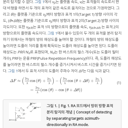
분리 탐지할 수 없다.
그림 1
에서
v
는 플랫폼 속도,
v
는 표적들의 속도로서 편
p
t
대 비행을 하면서 두 개의 표적이 같은 속도로 움직이는 것으로 가정하였다. 그
리고
θ
는 플랫폼 기준으로
v
벡터 방향과 표적 1의(Target 1) 방향 사이의 각
p
도, (
θ
+
Δθ
)는 플랫폼 기준으로
v
벡터 방향과 표적 2의(Target 2) 방향 사이의
p
각도이다. 또한
v
는 표적 1의 방향으로의 플랫폼 속도,
v
는 표적 2의
p
(
θ
)
p
(
θ
+
Δθ
)
방향으로의 플랫폼 속도이다.
그림 1
에서 볼수 있듯이 두 개의 표적을 분리 탐지
하기 위해서는 파형의 방위 해상도를 높여야 할 것이다. 파형의 방위 해상도를
높이려면 도플러 처리를 통해 획득되는 도플러 해상도를 높이면 된다. 도플러
해상도는
PRF
/
N
로 표현되며,
N
는 한 버스트의 펄스 개수(또는 도플러 필터
d
d
개수), PRF는 운용 PRF(Pulse Repetition Frequency)이다. 즉, 도플러 해상도
를 높이려면 한 버스트의 펄스 개수를 증가시켜서 버스트 시간을 증가시키면 된
다.
그림 1
에서 두 표적 사이의 도플러 주파수 차이
ΔF
는 다음 식과 같다.
(
)
(
)
2
2
2
2
v
v
v
v
p
p
≈
cos
(
)
+
−
cos
(
+
)
+
t
t
Δ
F
θ
θ
Δ
θ
(1)
λ
λ
λ
λ
Δ
F
≈
(
2
v
p
λ
cos
(
θ
)
+
2
v
t
λ
)
−
(
2
v
p
λ
cos
(
θ
+
Δ
θ
)
+
2
v
t
λ
)
=
2
v
p
λ
(
cos
(
θ
)
−
cos
(
θ
+
Δ
θ
)
)
2
v
p
=
(
cos
(
)
−
cos
(
+
)
)
θ
θ
Δ
θ
λ
그림 1. | Fig. 1.
RA 모드에서 방위 방향 표적
분리 탐지의 개념 | Concept of detecting
by separating targets azimuth-
directionally in RA mode.