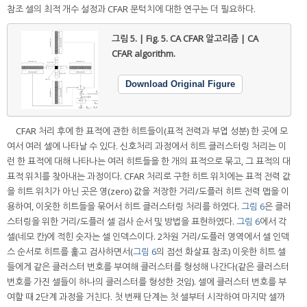
참조 셀의 최적 개수 설정과 CFAR 문턱치에 대한 연구는 더 필요하다.
그림 5. | Fig. 5.
CA CFAR 알고리즘 | CA
CFAR algorithm.
Download Original Figure
CFAR 처리 후에 한 표적에 관한 히트들이(표적 전력과 부엽 성분) 한 곳에 모
여서 여러 셀에 나타날 수 있다. 신호처리 과정에서 히트 클러스터링 처리는 이
런 한 표적에 대해 나타나는 여러 히트들을 한 개의 표적으로 묶고, 그 표적의 대
표적 위치를 찾아내는 과정이다. CFAR 처리로 구한 히트 위치에는 표적 전력 값
을 히트 위치가 아닌 곳은 영(zero) 값을 저장한 거리/도플러 히트 전력 맵을 이
용하여, 이웃한 히트들을 묶어서 히트 클러스터링 처리를 하였다.
그림 6
은 클러
스터링을 위한 거리/도플러 셀 검사 순서 및 방법을 표현하였다.
그림 6
에서 각
셀(네모 칸)에 적힌 숫자는 셀 인덱스이다. 2차원 거리/도플러 영역에서 셀 인덱
스 순서로 히트를 훑고 검사하면서(
그림 6
의 점선 화살표 참조) 이웃한 히트 셀
들에게 같은 클러스터 번호를 부여해 클러스터를 형성해 나간다(같은 클러스터
번호를 가진 셀들이 하나의 클러스터를 형성한 것임). 셀에 클러스터 번호를 부
여할 때 2단계 과정을 거친다. 첫 번째 단계는 첫 셀부터 시작하여 마지막 셀까