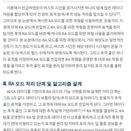
서론에서 언급하였듯이 버스트 시간을 증가시키면 하나의 빔에 많은 레이다
[3]
자원을 할당하게 되어 전 방위 표적 탐색/추적 성능 저하를 일으킬 수 있다
.
그러므로 본 논문에서 제시한 RA 모드를 위한 파형을 사용하려면, 운용자의 지
정에 의해 RA 모드에 진입하고 RA 모드를 위한 파형을 운영하여 표적을 분리
탐지한 후에 RA 모드를 바로 빠져나와 RA 모드를 위한 파형 사용을 중지하여야
할 것이다. 본 논문에서는 RA 모드를 위한 파형으로서, 거리 해상도는 일반적인
전투기 크기 정도가 되도록 하고, 버스트 시간은 해당 레이다 시스템이 운용 가
능한 최 대 버스트 펄스 수에 따라 정해지도록 제시한다. 그리고 추적 중인 하나
의 표적을 지정하여 RA 모드를 진입하면 RA 파형을 운영한 후 바로 RA 파형 운
영을 중지하고 추적 중인 표적을 분리 탐지하여 분리 탐지된 표적 개수를 출력
하도록 한다.
Ⅲ. RA 모드 처리 단계 및 알고리즘 설계
AESA 레이다를 기반으로 RA 모드의 기능 구현을 위해 설계한 처리 단계는
그림 3
과 같다. 레이다가 보통의 탐색/추적 모드로 동작하다가, 운용자가 추적
중인 표적을 지정하고, 그 표적에 대해 RA 모드로 진입하게 된다. 그러면 레이다
[3]
[4]
는 추적 중인 그 표적에 대한 추적 빔에 기반하여
,
RA 파형을 결정하고, RA
빔을 운영한다. RA 빔 운영으로 레이다 반사 신호를 획득하고 신호처리 통해 몇
대가 편대 비행하고 있는지 표적을 분리 탐지하여 표적 개수 및 플롯 정보를 추
출한다. 레이다는 추출된 표적 개수를 MFD(Multi-Function Display)에 전시하