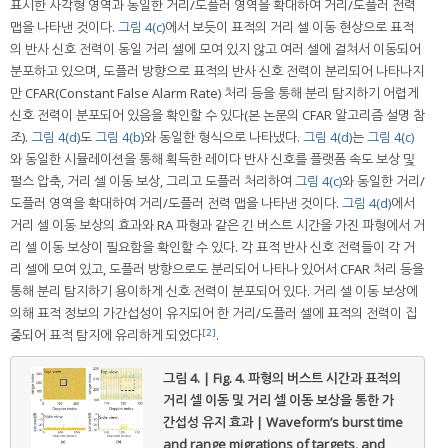
표시한 사각형 영역과 동일한 거리/도플러 영역을 확대하여 거리/도플러 전력
맵을 나타낸 것이다.
그림 4(c)
에서 보듯이 표적의 거리 셀 이동 현상으로 표적
의 반사 신호 전력이 동일 거리 셀에 모여 있지 않고 여러 셀에 걸쳐서 이동되어
분포하고 있으며, 도플러 방향으로 표적의 반사 신호 전력이 분리되어 나타나지
만 CFAR(Constant False Alarm Rate) 처리 등을 통해 분리 탐지하기 어렵게
신호 전력이 분포되어 있음을 확인할 수 있다(본 논문의 CFAR 알고리즘 설명 참
조).
그림 4(d)
도
그림 4(b)
와 동일한 형식으로 나타냈다.
그림 4(d)
는
그림 4(c)
와 동일한 시뮬레이션을 통해 획득한 레이다 반사 신호를 플랫폼 속도 보상 및
펄스 압축, 거리 셀 이동 보상, 그리고 도플러 처리하여
그림 4(c)
와 동일한 거리/
도플러 영역을 확대하여 거리/도플러 전력 맵을 나타낸 것이다.
그림 4(d)
에서
거리 셀 이동 보상의 효과와 RA 파형과 같은 긴 버스트 시간을 가진 파형에서 거
리 셀 이동 보상이 필요함을 확인할 수 있다. 각 표적 반사 신호 전력들이 각 거
리 셀에 모여 있고, 도플러 방향으로도 분리되어 나타나 있어서 CFAR 처리 등을
통해 분리 탐지하기 용이하게 신호 전력이 분포되어 있다. 거리 셀 이동 보상에
의해 표적 정보의 가간섭성이 유지되어 한 거리/도플러 셀에 표적의 전력이 집
[2]
중되어 표적 탐지에 유리하게 되었다
.
그림 4. | Fig. 4.
파형의 버스트 시간과 표적의
거리 셀 이동 및 거리 셀 이동 보상을 통한 가
간섭성 유지 효과 | Waveform’s burst time
and range migrations of targets, and