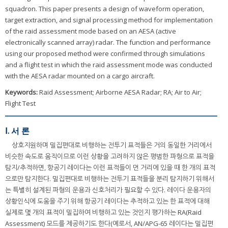
squadron. This paper presents a design of waveform operation,
target extraction, and signal processing method for implementation
of the raid assessment mode based on an AESA (active
electronically scanned array) radar. The function and performance
using our proposed method were confirmed through simulations
and a flight test in which the raid assessment mode was conducted
with the AESA radar mounted on a cargo aircraft.
Keywords:
Raid Assessment; Airborne AESA Radar; RA; Air to Air;
Flight Test
Ⅰ. 서 론
상호지원하며 밀집편대로 비행하는 전투기 표적들은 거의 동일한 거리에서
비슷한 속도로 움직이므로 이런 상황을 고려하지 않은 평범한 파형으로 표적을
탐지/추적하면, 항공기 레이다는 이런 표적들이 먼 거리에 있을 때 한 개의 표적
으로만 탐지한다. 밀집편대로 비행하는 전투기 표적들을 분리 탐지하기 위해서
는 특별히 설계된 파형의 운용과 신호처리가 필요할 수 있다. 레이다 운용자의
상황인식에 도움을 주기 위해 항공기 레이다는 추적하고 있는 한 표적에 대해
실제로 몇 개의 표적이 밀집하여 비행하고 있는 것인지 평가하는 RA(Raid
Assessment) 모드를 제공하기도 한다(예로서, AN/APG-65 레이다는 밀집편