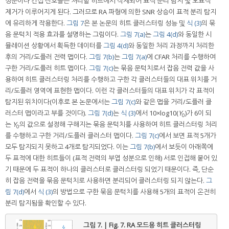
성분이나 간섭 신호들은 처리할 히트에서 삭제되어 표적 분리 탐지 및 오표적
제거가 이루어지게 된다. 그러므로 RA 파형에 의한 SNR 상승이 표적 분리 탐지
에 유리하게 작용한다.
그림 7
은 본 논문의 히트 클러스터링 성능 및
식 (3)
의 묶
음 문턱치 적용 효과를 설명하는 그림이다.
그림 7(a)
는
그림 4(d)
와 동일한 시
뮬레이션 상황에서 획득한 데이터를
그림 4(d)
와 동일한 처리 과정까지 처리한
후의 거리/도플러 전력 맵이다.
그림 7(b)
는
그림 7(a)
에 CFAR 처리를 수행하여
구한 거리/도플러 히트 맵이다.
그림 7(c)
는 묶음 문턱치로서 잡음 전력 값을 사
용하여 히트 클러스터링 처리를 수행하고 구한 각 클러스터들의 대표 위치를 거
리/도플러 영역에 표현한 맵이다. 이런 각 클러스터들의 대표 위치가 각 표적이
탐지된 위치이다(이후로 본 논문에서는
그림 7(c)
와 같은 맵을 거리/도플러 클
러스터 맵이라고 부를 것이다).
그림 7(d)
는
식 (3)
에서 10×log10(
Y
)가 6이 되
0
는
Y
의 값으로 설정해 구해지는 묶음 문턱치를 사용하여 히트 클러스터링 처리
0
를 수행하고 구한 거리/도플러 클러스터 맵이다.
그림 7(c)
에서 보면 표적 5개가
모두 탐지되지 못하고 4개로 탐지되었다. 이는
그림 7(b)
에서 보듯이 아래쪽에
두 표적에 대한 히트들이 (표적 전력의 부엽 성분으로 인해) 서로 인접해 붙어 있
기 때문에 두 표적이 하나의 클러스터로 클러스터링 되었기 때문이다. 즉, 단순
히 잡음 전력을 묶음 문턱치로 사용하면 분리되어 클러스터링 되지 않는다.
그
림 7(d)
에서
식 (3)
의 방법으로 구한 묶음 문턱치를 사용해 5개의 표적이 온전히
분리 탐지됨을 확인할 수 있다.
그림 7. | Fig. 7.
RA 모드용 히트 클러스터링