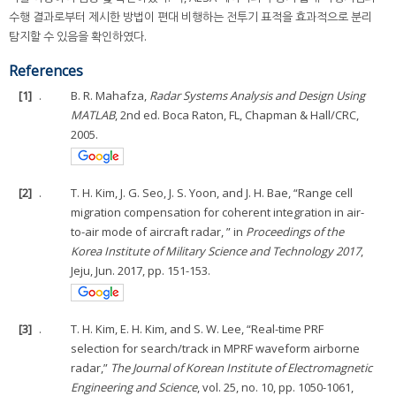
수행 결과로부터 제시한 방법이 편대 비행하는 전투기 표적을 효과적으로 분리
탐지할 수 있음을 확인하였다.
References
[1]
.
B. R. Mahafza,
Radar Systems Analysis and Design Using
MATLAB
, 2nd ed. Boca Raton, FL, Chapman & Hall/CRC,
2005.
[2]
.
T. H. Kim, J. G. Seo, J. S. Yoon, and J. H. Bae, “Range cell
migration compensation for coherent integration in air-
to-air mode of aircraft radar, ” in
Proceedings of the
Korea Institute of Military Science and Technology 2017
,
Jeju, Jun. 2017, pp. 151-153.
[3]
.
T. H. Kim, E. H. Kim, and S. W. Lee, “Real-time PRF
selection for search/track in MPRF waveform airborne
radar,”
The Journal of Korean Institute of Electromagnetic
Engineering and Science
, vol. 25, no. 10, pp. 1050-1061,