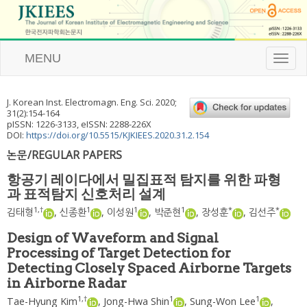
MENU
T
o
g
g
J. Korean Inst. Electromagn. Eng. Sci.
2020
;
l
31
(
2
):
154
-
164
e
pISSN: 1226-3133, eISSN: 2288-226X
n
DOI:
https://doi.org/10.5515/KJKIEES.2020.31.2.154
a
논문/REGULAR PAPERS
v
i
항공기 레이다에서 밀집표적 탐지를 위한 파형
g
과 표적탐지 신호처리 설계
a
t
1
,
†
1
1
1
*
*
김태형
,
신종환
,
이성원
,
박준현
,
장성훈
,
김선주
i
o
Design of Waveform and Signal
n
Processing of Target Detection for
Detecting Closely Spaced Airborne Targets
in Airborne Radar
1
,
†
1
1
Tae-Hyung Kim
,
Jong-Hwa Shin
,
Sung-Won Lee
,