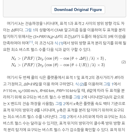
Download Original Figure
여기서 λ는 전송파장을 나타내며, 표적 1과 표적 2 사이의 방위 방향 각도 차
이는
Δθ
이다.
그림 1
의 상황에서 CFAR 알고리즘 등을 이용하여 두 표적을 분리
탐지하기 위해서는 (3×
PRF
/
N
)<
ΔF
의 조건(
ΔF
가 도플러 해상도의 3배 이상)을
d
[1]
만족하여야 하며
, 이 조건식과
식 (1)
에서 방위 방향 표적 분리 탐지를 위해 필
요한 최소 버스트 펄스 수를 다음 식과 같이 구할 수 있다.
>
(
/
(
2
(
cos
(
)
−
cos
(
+
)
)
/
)
×
3
)
,
N
P
R
F
v
θ
θ
Δ
θ
λ
d
p
(2)
N
d
>
(
P
R
F
/
(
2
v
p
(
cos
(
θ
)
−
cos
(
θ
+
Δ
θ
)
)
/
λ
)
×
3
)
,
N
d
>
(
P
R
F
/
(
2
v
p
(
cos
(
θ
)
−
cos
(
θ
+
l
/
R
)
)
/
λ
>
(
/
(
2
(
cos
(
)
−
cos
(
+
/
)
)
/
)
×
3
)
N
P
R
F
v
θ
θ
l
R
λ
d
p
여기서 두 번째 줄의 식은 플랫폼에서 표적 1 및 표적 2의 경사거리가
R
이라
고 가정하고,
Δθ
=
l
/
R
임을 이용 하여 구하였다.
식 (2)
를 이용하여
그림 1
에서
l
=110 m,
v
=300 m/s,
R
=60 km,
PRF
=10 kHz일 때,
θ
값에 따라 두 표적을 분
p
리하기 위해 요구되는 버스트 펄스 수 변화를
그림 2
에 나타내었다(λ의 값으로
는 X 밴드의 전송 파장을 사용함).
그림 2
에서 x축은 플랫폼 속도 벡터 기준으로
표적 위치의 방위각
θ
를 나타내며, y축은 표적을 분리 탐지하기 위하여 요구되
는 최소 버스트 펄스 수를 나타낸다.
그림 2
에서 시나리오에 따라 요구되는 최소
버스트 펄스 수는 달라질 수 있지만, 표적 위치의 방위각이 클수록 방위 방향 표
적 분리 탐지에 요구되는 버스트 펄스 수가 감소함을 확인할 수 있다. 표적 위치