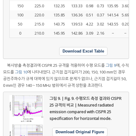
150
225.0
132.35
133.33
0.98
0.73
135.95
3.60
2
100
220.0
135.85
136.36
0.51
0.37
141.54
5.69
4
50
215.0
143.75
139.53
4.22
3.02
143.55
0.20
0
0
210.0
145.95
142.86
3.09
2.16
−
−
Download Excel Table
복사방출 측정결과에 CISPR 25 규격을 적용하여 수평 모드를
그림 9
에, 수직
모드를
그림 10
에 나타내었다. 근지점 접지길이가 200, 150, 100 mm인 경우
공진주파수가 규제 대역에 있지 않으므로 문제가 없으나, 근지점 접지길이 50,
0 mm인 경우 140～150 MHz 범위에서 규격 상한을 초과한다.
그림 9. | Fig. 9.
수평모드 측정 결과와 CISPR
25 규격의 비교 | Measured radiated
emission compared with CISPR 25
specification for horizontal mode.
Download Original Figure