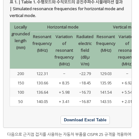
표 1. | Table 1.
수평모드와 수직모드의 공진주파수 시뮬레이션 결과
| Simulated resonance frequencies for horizontal mode and
vertical mode.
Locally
Horizontal mode
Vertical mode
grounded
Resonant
Variation
Radiated
Resonant
Variation
length
frequency
of
electric
frequency
of
(mm)
(MHz)
resonant
field
(MHz)
resonant
frequency
(dB
μ
requency
(MHz)
V/m)
(MHz)
200
122.31
−
−22.79
129.03
−
150
130.66
+ 8.35
−18.45
135.95
+ 6.92
100
136.64
+ 5.98
−16.73
141.54
+ 5.54
50
140.05
+ 3.41
−16.87
143.55
+ 2.01
Download Excel Table
다음으로 근지점 접지를 사용하는 자동차 부품을 CISPR 25 규격을 적용하여