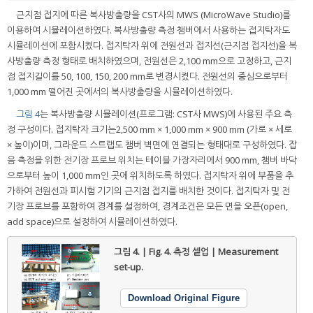
근지점 접지에 따른 복사방출량을 CST사의 MWS (MicroWave Studio)를
이용하여 시뮬레이션하였다. 복사방출량 측정 챔버에서 사용하는 접지탁자도
시뮬레이션에 포함시켰다. 접지탁자 위에 전원선과 접지선(근지점 접지선)을 복
사방출량 측정 형태로 배치하였으며, 전원선은 2,100 mm으로 고정하고, 근지
점 접지길이를 50, 100, 150, 200 mm로 변경시켰다. 전원선의 중심으로부터
1,000 mm 떨어진 곳에서의 복사방출량을 시뮬레이션하였다.
그림 4
는 복사방출량 시뮬레이션(프로그램: CST사 MWS)에 사용된 주요 측
정 구성이다. 접지탁자 크기는2,500 mm × 1,000 mm × 900 mm (가로 × 세로
× 높이)이며, 그라운드 스트랩도 챔버 벽면에 연결되는 형태대로 구성하였다. 잡
음 측정을 위한 전기장 프로브 위치는 테이블 가장자리에서 900 mm, 챔버 바닥
으로부터 높이 1,000 mm인 곳에 위치하도록 하였다. 접지탁자 위에 부품을 추
가하여 전원선과 피시험 기기의 근지점 접지를 배치한 것이다. 접지탁자 및 전
기장 프로브를 포함하여 경계를 설정하여, 경계조건은 모든 면을 오픈(open,
add space)으로 설정하여 시뮬레이션하였다.
그림 4. | Fig. 4.
측정 셑업 | Measurement
set-up.
Download Original Figure