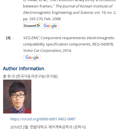
between frames,”
The Journal of Korean Institute of
Electromagnetic Engineering and Science
, vol. 19, no. 2,
pp. 263-270, Feb. 2008.
[4]
.
VCG EMC:
Component requirements electromagnetic
compatibility specification components, REQ-043878,
Volvo Car Corporation
, 2014.
Author Information
홍 현 귀 [한국자동차연구원/연구원]
https://orcid.org/0000-0001-9452-0987
2010년 2월: 한밭대학교 제어계측공학과 (공학사)