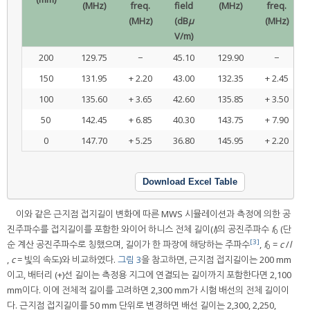
(MHz)
freq.
field
(MHz)
freq.
(MHz)
(dB
μ
(MHz)
V/m)
200
129.75
−
45.10
129.90
−
150
131.95
+ 2.20
43.00
132.35
+ 2.45
100
135.60
+ 3.65
42.60
135.85
+ 3.50
50
142.45
+ 6.85
40.30
143.75
+ 7.90
0
147.70
+ 5.25
36.80
145.95
+ 2.20
Download Excel Table
이와 같은 근지점 접지길이 변화에 따른 MWS 시뮬레이션과 측정에 의한 공
진주파수를 접지길이를 포함한 와이어 하니스 전체 길이(
l
)의 공진주파수
f
(단
0
[3]
순 계산 공진주파수로 칭했으며, 길이가 한 파장에 해당하는 주파수
,
f
=
c
/
l
0
,
c
= 빛의 속도)와 비교하였다.
그림 3
을 참고하면, 근지점 접지길이는 200 mm
이고, 배터리 (+)선 길이는 측정용 지그에 연결되는 길이까지 포함한다면 2,100
mm이다. 이에 전체적 길이를 고려하면 2,300 mm가 시험 배선의 전체 길이이
다. 근지점 접지길이를 50 mm 단위로 변경하면 배선 길이는 2,300, 2,250,