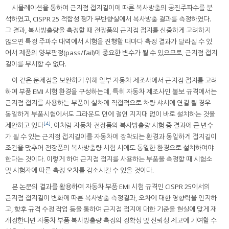
시뮬레이션을 통하여 근지점 접지길이에 따른 복사방출의 공진주파수를 분
석하였고, CISPR 25 적합성 평가 무반향실에서 복사방출 결과를 측정하였다.
그 결과, 복사방출량을 측정할 때 전장품의 근지점 접지를 신중하게 고려하지
않으면 특정 주파수 대역에서 시험을 진행할 때마다 측정 결과가 달라질 수 있
어서 제품의 양부판정(pass/fail)에 중요한 변수가 될 수 있으므로, 근지점 접지
길이를 무시할 수 없다.
이 같은 문제점을 보완하기 위해 일부 자동차 제조사에서 근지점 접지를 고려
하여 부품 EMI 시험 환경을 구성하는데, 특히 자동차 제조사인 볼보 규격에서는
근지점 접지를 사용하는 부품이 실차에 직접적으로 차량 샤시에 연결 될 경우
동일하게 부품시험에서도 그라운드 면에 절연 지지대 없이 바로 설치하는 것을
[4]
제안하고 있다
. 이처럼 자동차 전장품의 복사방출량 시험 중 결과에 큰 변수
가 될 수 있는 근지점 접지길이를 자동차에 장착되는 환경과 동일하게 접지길이
조건을 맞추어 전장품의 복사방출량 시험 시에도 동일한 환경으로 설치하여야
한다는 것이다. 이렇게 하여 근지점 접지를 사용하는 부품을 측정할 때 시험소
및 시험자에 따른 측정 오차를 감소시킬 수 있을 것이다.
본 논문의 결과를 활용하여 자동차 부품 EMI 시험 규격인 CISPR 25에서의
근지점 접지길이 변화에 따른 복사방출 측정결과, 오차에 대한 영향력을 인지하
고, 향후 규격 수정 작업 등을 통하여 근지점 접지에 대한 기준을 현실에 맞게 재
개정한다면 자동차 부품 복사방출량 측정의 정확성 및 신뢰성 제고에 기여할 수