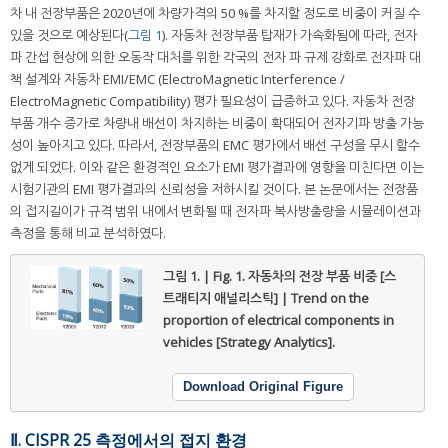
차 내 전장부품은 2020년에 차량가격의 50 %를 차지할 정도로 비중이 커질 수
있을 것으로 예상된다(
그림 1
). 자동차 전장부품 탑재가 가속화됨에 따라, 전자
파 간섭 현상에 의한 오동작 대처를 위한 각국의 전자 파 규제 강화로 전자파 대
책 설계와 자동차 EMI/EMC (ElectroMagnetic Interference /
ElectroMagnetic Compatibility) 평가 필요성이 급증하고 있다. 자동차 전장
부품 개수 증가로 차량내 배선이 차지하는 비중이 확대되어 전자기파 방출 가능
성이 높아지고 있다. 따라서, 전장부품의 EMC 평가에서 배선 구성을 무시 할수
없게 되었다. 이와 같은 환경적인 요소가 EMI 평가결과에 영향을 미친다면 이는
시험기관의 EMI 평가결과의 신뢰성을 저하시킬 것이다. 본 논문에서는 전장품
의 접지길이가 규격 범위 내에서 변화될 때 전자파 복사방출량을 시뮬레이션과
측정을 통해 비교 분석하였다.
그림 1. | Fig. 1.
자동차의 전장 부품 비중 [스
트래티지 애널리스틱] | Trend on the
proportion of electrical components in
vehicles [Strategy Analytics].
Download Original Figure
Ⅱ. CISPR 25 측정에서의 접지 환경