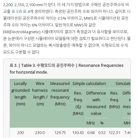
2,200, 2,150, 2,100 mm가 된다. 이 세 가지 방법으로 구해진 공진주파수의 비
교를
표 3
과
표 4
에 정리하였다. 측정된 공진주파 수와 와이어 하니스 길이로 시
뮬레이션된 공진주파수의 차이는 3.5% 이하이고, MWS로 시뮬레이션된 공진
주파 수의 차이는 6% 이하이다. 일반적으로 MWS와 같은
EM(ElectroMagnetic) 시뮬레이터의 결과가 측정값과 더 유사함을 보이므로,
본 논문에서 구성한 시뮬레이터 모델들에 대한 검토가 필요하다고 판단된다. 물
론, 와이어 하니스 모델로는 복사방출량은 예측할 수 없으며, 수평모드와 수직
모드도 구분할 수 없다.
표 3. | Table 3.
수평모드의 공진주파수 | Resonance frequencies
for horizontal mode.
Locally
Wire
Measured
Simple calculation
Simulation
grounded
harness
resonant
Res.
Difference
Res.
Differe
length
length
l
frequency
freq.
with
freq.
with
(mm)
(cm)
(MHz)
(
f
)
measured
(MHz)
measur
0
(MHz)
value
value
MHz
%
MHz
200
230.0
129.75
130.43
0.68
0.52
122.31
7.44