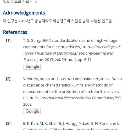
있을 것으로 사료된다.
Acknowledgements
이 연구는 2016년도 충남대학교 학술연구비 지원을 받아 수행된 연구임.
References
[1]
.
T. S. Song, “EMC standardization trend of high voltage
components for electric vehicles,” in
the Proceedings of
Korean Institute of Electromagnetic Engineering and
Science
, Jan. 2013, vol. 24, no. 1, pp. 6-11.
[2]
.
Vehicles, boats and internal combustion engines - Radio
disturbance characteristics - Limits and methods of
measurement for the protection of on-board receivers,
CISPR 25,
International Electrotechnical Commission(IEC)
2008.
[3]
.
E. K. Koh, M. K. Shim, E. J. Hong, J. Y. Lee, S. H. Park, and I.
G. Kwak, et al., “EMI reduction analysis by a conductor