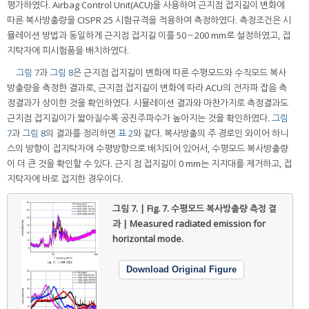
평가하였다. Airbag Control Unit(ACU)을 사용하여 근지점 접지길이 변화에
따른 복사방출량을 CISPR 25 시험규격을 적용하여 측정하였다. 측정조건은 시
뮬레이션 방법과 동일하게 근지점 접지길 이를 50～200 mm로 설정하였고, 접
지탁자에 피시험품을 배치하였다.
그림 7
과
그림 8
은 근지점 접지길이 변화에 따른 수평모드와 수직모드 복사
방출량을 측정한 결과로, 근지점 접지길이 변화에 따라 ACU의 전자파 잡음 측
정결과가 상이한 것을 확인하였다. 시뮬레이션 결과와 마찬가지로 측정결과도
근지점 접지길이가 짧아질수록 공진주파수가 높아지는 것을 확인하였다.
그림
7
과
그림 8
의 결과를 정리하면
표 2
와 같다. 복사방출의 주 경로인 와이어 하니
스의 방향이 접지탁자에 수평방향으로 배치되어 있어서, 수평모드 복사방출량
이 더 큰 것을 확인할 수 있다. 근지 점 접지길이 0 mm는 지지대를 제거하고, 접
지탁자에 바로 접지한 경우이다.
그림 7. | Fig. 7.
수평모드 복사방출량 측정 결
과 | Measured radiated emission for
horizontal mode.
Download Original Figure