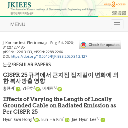
MENU
T
o
g
g
J. Korean Inst. Electromagn. Eng. Sci.
2020
;
l
31
(
2
):
127
-
135
e
pISSN: 1226-3133, eISSN: 2288-226X
n
DOI:
https://doi.org/10.5515/KJKIEES.2020.31.2.127
a
논문/REGULAR PAPERS
v
i
CISPR 25 규격에서 근지점 접지길이 변화에 의
g
한 복사방출 영향
a
t
1
1
*
,
†
홍현귀
,
김은하
,
이재현
i
o
Effects of Varying the Length of Locally
n
Grounded Cable on Radiated Emission as
Per CISPR 25
1
1
*
,
†
Hyun-Gwi Hong
,
Eun-Ha Kim
,
Jae-Hyun Lee