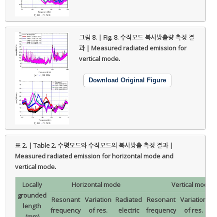
그림 8. | Fig. 8.
수직모드 복사방출량 측정 결
과 | Measured radiated emission for
vertical mode.
Download Original Figure
표 2. | Table 2.
수평모드와 수직모드의 복사방출 측정 결과 |
Measured radiated emission for horizontal mode and
vertical mode.
Locally
Horizontal mode
Vertical mode
grounded
Resonant
Variation
Radiated
Resonant
Variation
R
length
frequency
of res.
electric
frequency
of res.
e
(mm)