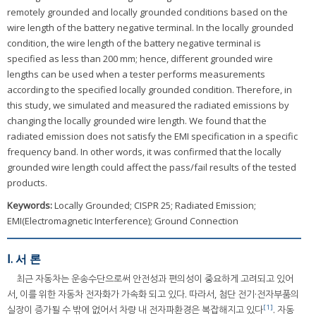
remotely grounded and locally grounded conditions based on the
wire length of the battery negative terminal. In the locally grounded
condition, the wire length of the battery negative terminal is
specified as less than 200 mm; hence, different grounded wire
lengths can be used when a tester performs measurements
according to the specified locally grounded condition. Therefore, in
this study, we simulated and measured the radiated emissions by
changing the locally grounded wire length. We found that the
radiated emission does not satisfy the EMI specification in a specific
frequency band. In other words, it was confirmed that the locally
grounded wire length could affect the pass/fail results of the tested
products.
Keywords:
Locally Grounded; CISPR 25; Radiated Emission;
EMI(Electromagnetic Interference); Ground Connection
Ⅰ. 서 론
최근 자동차는 운송수단으로써 안전성과 편의성이 중요하게 고려되고 있어
서, 이를 위한 자동차 전자화가 가속화 되고 있다. 따라서, 첨단 전기·전자부품의
[1]
실장이 증가될 수 밖에 없어서 차량 내 전자파환경은 복잡해지고 있다
. 자동