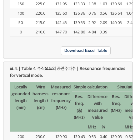
150
225.0
131.95
133.33
1.38
1.03
130.66
1.29
100
220.0
135.60
136.36
0.76
0.56
136.64
1.04
50
215.0
142.45
139.53
2.92
2.09
140.05
2.4
0
210.0
147.70
142.86
4.84
3.39
−
−
Download Excel Table
표 4. | Table 4.
수직모드의 공진주파수 | Resonance frequencies
for vertical mode.
Locally
Wire
Measured
Simple calculation
Simulation
grounded
harness
resonant
Res.
Difference
Res.
Differe
length
length
l
frequency
freq.
with
freq.
with
(mm)
(cm)
(MHz)
(
f
)
measured
(MHz)
measur
0
(MHz)
value
value
MHz
%
MHz
200
230.0
129.90
130.43
0.53
0.40
129.03
0.87
0