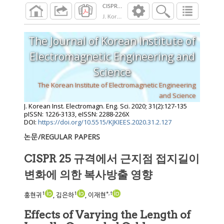
CISPR 25 규격에서 근지점 접지길이 변화
J. Korean Inst. Electromagn. Eng. Sci.
2020
;
31
The Journal of Korean Institute of
Electromagnetic Engineering and
Science
The Korean Institute of Electromagnetic Engineering
and Science
J. Korean Inst. Electromagn. Eng. Sci.
2020
;
31
(
2
):
127
-
135
pISSN: 1226-3133, eISSN: 2288-226X
DOI:
https://doi.org/10.5515/KJKIEES.2020.31.2.127
논문/REGULAR PAPERS
CISPR 25 규격에서 근지점 접지길이
변화에 의한 복사방출 영향
1
1
*
,
†
홍현귀
, 김은하
, 이재현
Effects of Varying the Length of