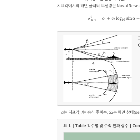
지표각에서의 해면 클러터 모델링은 Naval Research
0
=
+
log
sin
+
σ
H
,
v
0
=
c
1
+
c
2
log
10
sin
α
+
(
27.
σ
c
c
α
1
2
10
,
H
v
그
G
α
는 지표각,
f
는 송신 주파수,
SS
는 해면 상태(sea 
표 1. | Table 1.
수평 및 수직 편파 상수 | Constant