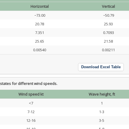
Horizontal
Vertical
−73.00
−50.79
20.78
25.93
7.351
0.7093
25.65
21.58
0.00540
0.00211
Download Excel Table
tes for different wind speeds.
Wind speed kt
Wave height, ft
<7
1
7-12
1-3
12-16
3-5