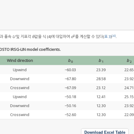
0
[4]
과 풍속
U
및 지표각
θ
값을 식 (4)에 대입하여
σ
를 계산할 수 있다(
표 3
)
.
STO IRSG-LIN model coefficients.
Wind direction
b
b
b
0
1
2
Upwind
−60.03
23.39
22.65
Downwind
−67.80
28.58
23.92
Crosswind
−67.09
23.12
24.71
Upwind
−50.18
12.41
25.15
Downwind
−50.16
12.30
23.92
Crosswind
−52.60
12.30
22.09
Download Excel Table