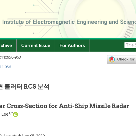
rchive
Current Issue
For Authors
(
11
):
956
-
963
.11.956
 클러터 RCS 분석
ar Cross-Section for Anti-Ship Missile Radar
1
,
*
 Lee
0
; Accepted:
Nov 05, 2020