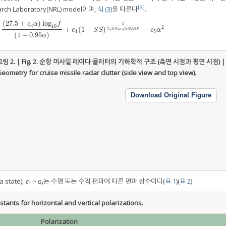
[3]
 Laboratory(NRL) model이며,
식 (3)
을 따른다
.
(
27.5
+
)
log
c
α
f
1
3
10
2
+
(
1
+
)
+
5
+
c
3
α
)
log
10
f
(
1
+
0.95
α
)
+
c
4
(
1
+
S
S
)
1
2
+
0.85
α
+
0.033
S
S
+
c
5
α
2
c
S
S
c
α
2
+
0.85
+
0.033
α
S
S
4
5
(
1
+
0.95
)
α
림 2. | Fig. 2.
순항 미사일 레이다 클러터의 기하학적 구조 (측면 시점과 평면 시점) |
eometry for cruise missile radar clutter (side view and top view).
Download Original Figure
state),
c
～
c
는 수평 또는 수직 편파에 따른 편파 상수이다(
표 1
)(
표 2
).
1
9
s for horizontal and vertical polarizations.
Polarization