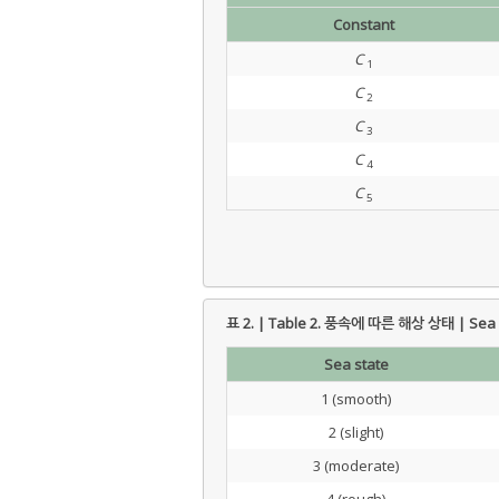
Constant
C
1
C
2
C
3
C
4
C
5
표 2. | Table 2.
풍속에 따른 해상 상태 | Sea sta
Sea state
1 (smooth)
2 (slight)
3 (moderate)