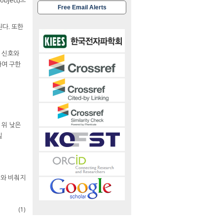
ject)으
Free Email Alerts
된다. 또한
사 신호와
하여 구한
 위 낮은
일
0
와 비춰지
(1)