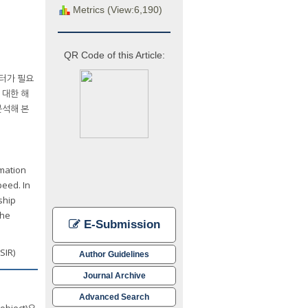
Metrics (View:6,190)
QR Code of this Article:
이터가 필요
 대한 해
분석해 본
rmation
peed. In
ship
the
E-Submission
SIR)
Author Guidelines
Journal Archive
Advanced Search