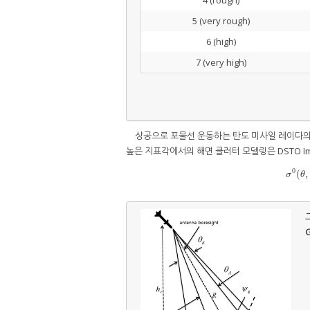
4 (rough)
5 (very rough)
6 (high)
7 (very high)
상공으로 포물선 운동하는 탄도 미사일 레이다의 
높은 지표각에서의 해면 클러터 모델링은 DSTO Imagi
0
(
,
σ
σ
θ
그
G