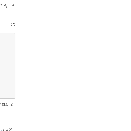
면적
A
라고
c
(2)
편파의 종
 2
). 낮은