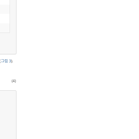
(
그림 3
).
(4)