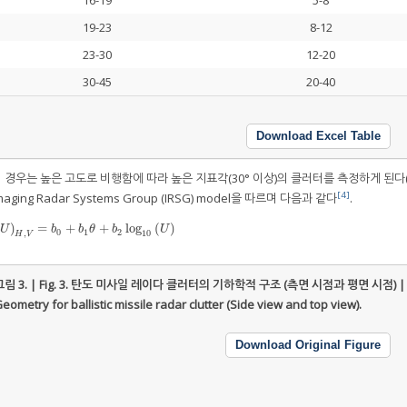
16-19
5-8
19-23
8-12
23-30
12-20
30-45
20-40
Download Excel Table
경우는 높은 고도로 비행함에 따라 높은 지표각(30° 이상)의 클러터를 측정하게 된다
[4]
ng Radar Systems Group (IRSG) model을 따르며 다음과 같다
.
)
=
+
+
log
(
)
0
(
θ
,
U
)
H
,
V
=
b
0
+
b
1
θ
+
b
2
log
10
(
U
)
U
b
b
θ
b
U
0
1
2
10
,
H
V
림 3. | Fig. 3.
탄도 미사일 레이다 클러터의 기하학적 구조 (측면 시점과 평면 시점) |
eometry for ballistic missile radar clutter (Side view and top view).
Download Original Figure