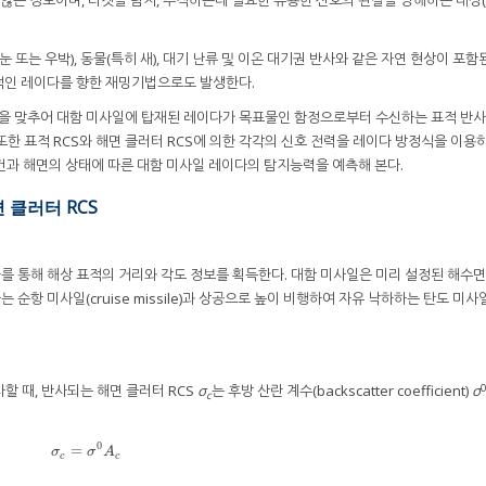
 않는 정보이며, 타겟을 탐지, 추적하는데 필요한 유용한 신호의 관찰을 방해하는 대상(ob
, 눈 또는 우박), 동물(특히 새), 대기 난류 및 이온 대기권 반사와 같은 자연 현상이 포함
적인 레이다를 향한 재밍기법으로도 발생한다.
에 초점을 맞추어 대함 미사일에 탑재된 레이다가 목표물인 함정으로부터 수신하는 표적 반
또한 표적 RCS와 해면 클러터 RCS에 의한 각각의 신호 전력을 레이다 방정식을 이용
 조건과 해면의 상태에 따른 대함 미사일 레이다의 탐지능력을 예측해 본다.
 클러터 RCS
다를 통해 해상 표적의 거리와 각도 정보를 획득한다. 대함 미사일은 미리 설정된 해수면
는 순항 미사일(cruise missile)과 상공으로 높이 비행하여 자유 낙하하는 탄도 미사
할 때, 반사되는 해면 클러터 RCS
σ
는 후방 산란 계수(backscatter coefficient)
σ
c
0
=
σ
c
=
σ
0
A
c
σ
σ
A
c
c