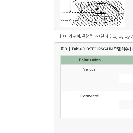
레이다의 편파, 풍향을 고려한 계수
b
,
b
,
b
값
0
1
2
표 3. | Table 3.
DSTO IRSG-LIN 모델 계수 | D
Polarization
Vertical
Horizontal