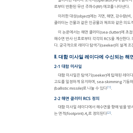
클러터는 레이다 조작자(operator)에게 원하지
로부터 반환된 무선 주파수(RF) 에코를 나타낸다.
이러한 대상(object)에는 지면, 해면, 강수량(비
클러터는 건물과 같은 인공물과 채프와 같은 의도
이 논문에서는 해면 클러터(sea clutter)
해수면 반사 신호로부터 각각의 RCS을 계산한다. 
다. 궁극적으로 레이다 탐색기(seeker)의 설계
Ⅱ. 대함 미사일 레이다에 수신되는 해면
2-1 대함 미사일
대함 미사일은 탐색기(seeker)에 탑재된 레이
고도를 일정하게 유지하며, sea-skimming 기동하
[1]
(ballistic missile)로 나눌 수 있다
.
2-2 해면 클러터 RCS 정의
대함 미사일 레이다에서 해수면을 향해 빔을 방사
[2]
는 면적(footprint)
A
로 정의된다
.
c