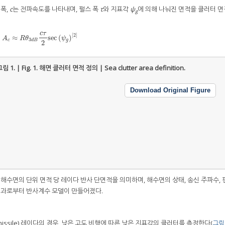
 폭,
c
는 전파속도를 나타내며, 펄스 폭
τ
와 지표각
ψ
에 의해 나눠진 면적을 클러터 
g
c
τ
[
2
]
≈
sec
(
)
A
c
≈
R
θ
3
d
B
c
τ
2
sec
(
ψ
g
)
[
2
]
A
R
θ
ψ
3
c
d
B
g
2
림 1. | Fig. 1.
해면 클러터 면적 정의 | Sea clutter area definition.
Download Original Figure
 해수면의 단위 면적 당 레이다 반사 단면적을 의미하며, 해수면의 상태, 송신 주파수, 
 결과로부터 반사계수 모델이 만들어졌다.
e missile) 레이다의 경우, 낮은 고도 비행에 따른 낮은 지표각의 클러터를 측정한다(
그림