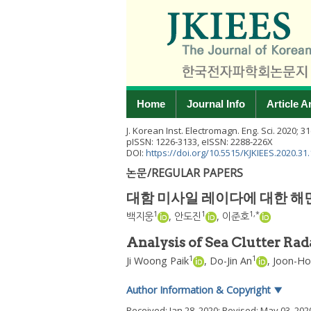
Home
Journal Info
Article A
J. Korean Inst. Electromagn. Eng. Sci.
2020
;
31
pISSN: 1226-3133, eISSN: 2288-226X
DOI:
https://doi.org/10.5515/KJKIEES.2020.31
논문/REGULAR PAPERS
대함 미사일 레이다에 대한 해면
1
1
1
,
*
백지웅
,
안도진
,
이준호
Analysis of Sea Clutter Rad
1
1
Ji Woong Paik
,
Do-Jin An
,
Joon-Ho
Author Information & Copyright
▼
Received:
Jan 28, 2020
; Revised:
May 03, 202