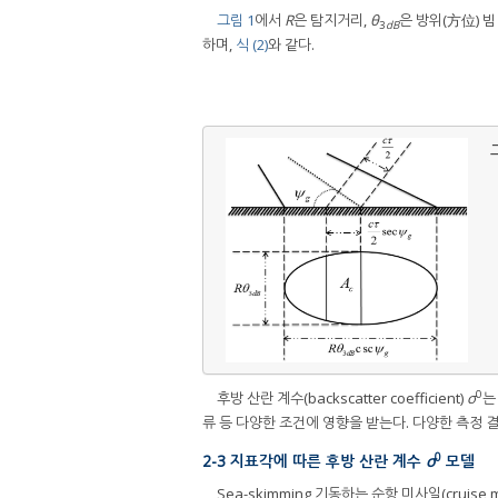
그림 1
에서
R
은 탐지거리,
θ
은 방위(方位) 빔
3
dB
하며,
식 (2)
와 같다.
그
0
후방 산란 계수(backscatter coefficient)
σ
는
류 등 다양한 조건에 영향을 받는다. 다양한 측정
0
2-3 지표각에 따른 후방 산란 계수
σ
모델
Sea-skimming 기동하는 순항 미사일(cruis