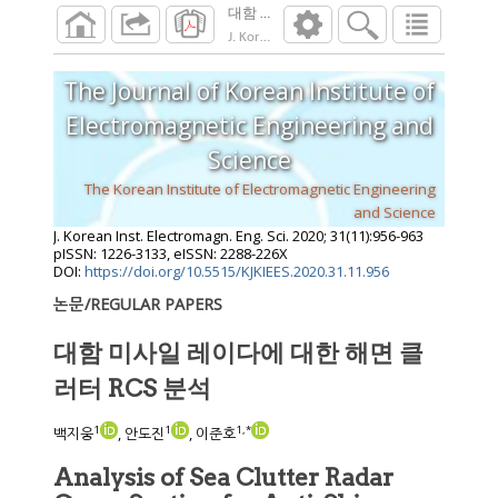
대함 미사일 레이다에 대한 해면 클러터 RC
J. Korean Inst. Electromagn. Eng. Sci.
2020
;
31
The Journal of Korean Institute of
Electromagnetic Engineering and
Science
The Korean Institute of Electromagnetic Engineering
and Science
J. Korean Inst. Electromagn. Eng. Sci.
2020
;
31
(
11
):
956
-
963
pISSN: 1226-3133, eISSN: 2288-226X
DOI:
https://doi.org/10.5515/KJKIEES.2020.31.11.956
논문/REGULAR PAPERS
대함 미사일 레이다에 대한 해면 클
러터 RCS 분석
1
1
1
,
*
백지웅
, 안도진
, 이준호
Analysis of Sea Clutter Radar