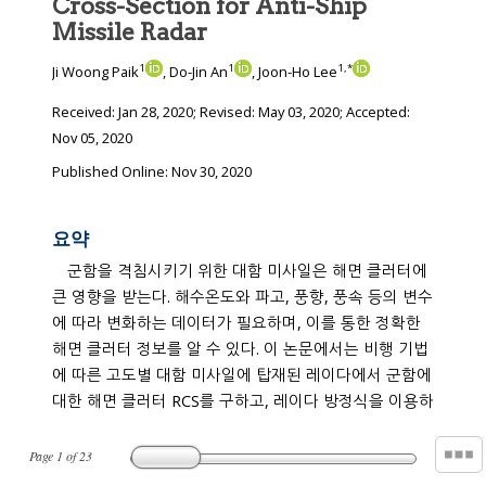
Cross-Section for Anti-Ship
Missile Radar
1
1
1
,
*
Ji Woong Paik
, Do-Jin An
, Joon-Ho Lee
Received:
Jan 28, 2020
; Revised:
May 03, 2020
; Accepted:
Nov 05, 2020
Published Online: Nov 30, 2020
요약
군함을 격침시키기 위한 대함 미사일은 해면 클러터에
큰 영향을 받는다. 해수온도와 파고, 풍향, 풍속 등의 변수
에 따라 변화하는 데이터가 필요하며, 이를 통한 정확한
해면 클러터 정보를 알 수 있다. 이 논문에서는 비행 기법
에 따른 고도별 대함 미사일에 탑재된 레이다에서 군함에
대한 해면 클러터 RCS를 구하고, 레이다 방정식을 이용하
Page
1
of
23