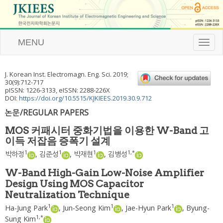
MENU
T
o
g
g
J. Korean Inst. Electromagn. Eng. Sci.
2019
;
l
30
(
9
):
712
-
717
e
pISSN: 1226-3133, eISSN: 2288-226X
n
DOI:
https://doi.org/10.5515/KJKIEES.2019.30.9.712
a
논문/REGULAR PAPERS
v
i
MOS 커패시터 중화기법을 이용한 W-Band 고
g
이득 저잡음 증폭기 설계
a
t
1
1
1
1
,
*
박하정
,
김준성
,
박재현
,
김병성
i
o
W-Band High-Gain Low-Noise Amplifier
n
Design Using MOS Capacitor
Neutralization Technique
1
1
1
Ha-Jung Park
,
Jun-Seong Kim
,
Jae-Hyun Park
,
Byung-
1
,
*
Sung Kim