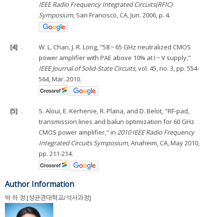
IEEE Radio Frequency Integrated Circuits(RFIC)
Symposium
, San Francisco, CA, Jun. 2006, p. 4.
[4]
.
W. L. Chan, J. R. Long, "58～65 GHz neutralized CMOS
power amplifier with PAE above 10% at I～V supply,"
IEEE Journal of Solid-State Circuits
, vol. 45, no. 3, pp. 554-
564, Mar. 2010.
[5]
.
S. Aloui, E. Kerherve, R. Plana, and D. Belot, "RF-pad,
transmission lines and balun optimization for 60 GHz
CMOS power amplifier," in
2010 IEEE Radio Frequency
Integrated Circuits Symposium
, Anaheim, CA, May 2010,
pp. 211-214.
Author Information
박 하 정 [성균관대학교/석사과정]