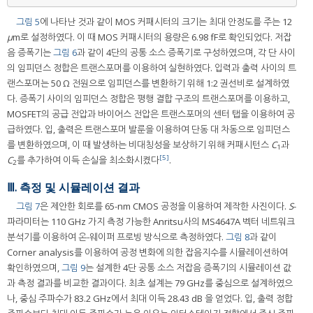
그림 5
에 나타난 것과 같이 MOS 커패시터의 크기는 최대 안정도를 주는 12
μ
m로 설정하였다. 이 때 MOS 커패시터의 용량은 6.98 fF로 확인되었다. 저잡
음 증폭기는
그림 6
과 같이 4단의 공통 소스 증폭기로 구성하였으며, 각 단 사이
의 임피던스 정합은 트랜스포머를 이용하여 실현하였다. 입력과 출력 사이의 트
랜스포머는 50 Ω 전원으로 임피던스를 변환하기 위해 1:2 권선비로 설계하였
다. 증폭기 사이의 임피던스 정합은 평행 결합 구조의 트랜스포머를 이용하고,
MOSFET의 공급 전압과 바이어스 전압은 트랜스포머의 센터 탭을 이용하여 공
급하였다. 입, 출력은 트랜스포머 발룬을 이용하여 단동 대 차동으로 임피던스
를 변환하였으며, 이 때 발생하는 비대칭성을 보상하기 위해 커패시턴스
C
과
1
[5]
C
를 추가하여 이득 손실을 최소화시켰다
.
2
Ⅲ. 측정 및 시뮬레이션 결과
그림 7
은 제안한 회로를 65-nm CMOS 공정을 이용하여 제작한 사진이다.
S
-
파라미터는 110 GHz 가지 측정 가능한 Anritsu사의 MS4647A 벡터 네트워크
분석기를 이용하여 온-웨이퍼 프로빙 방식으로 측정하였다.
그림 8
과 같이
Corner analysis를 이용하여 공정 변화에 의한 잡음지수를 시뮬레이션하여
확인하였으며,
그림 9
는 설계한 4단 공통 소스 저잡음 증폭기의 시뮬레이션 값
과 측정 결과를 비교한 결과이다. 최초 설계는 79 GHz를 중심으로 설계하였으
나, 중심 주파수가 83.2 GHz에서 최대 이득 28.43 dB 을 얻었다. 입, 출력 정합