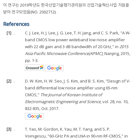
이 연구는 2019학년도 한국산업기술평가관리원의 산업기술혁신사업 지원을
받아 연구되었음(NO. 2002712).
References
[1]
.
C. J. Lee, H. J. Lee, J. G. Lee, T. H. Jang, and C. S. Park, "A W-
band CMOS low power wideband low noise amplifier
with 22 dB gain and 3 dB bandwidth of 20 GHz," in
2015
Asia-Pacific Microwave Conference(APMC)
, Nanjing, 2015,
pp. 1-3.
[2]
.
D. W. Kim, H. W. Seo, J. S. Kim, and B. S. Kim, "Design of V-
band differential low noise amplifier using 65-nm
CMOS,"
The Journal of Korean Institute of
Electromagnetic Engineering and Science
, vol. 28, no. 10,
832-835, Oct. 2017.
[3]
.
T. Yao, M. Gordon, K. Yau, M. T. Yang, and S. P.
Voinigescu, "60-GHz PA and LNA in 90-nm RF-CMOS," in