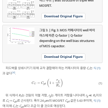
어스 구조 | Bias structure of triple well
MOSFET.
Download Original Figure
그림 3. | Fig. 3.
MOS 커패시터의 well 바이
어스에 따른 Q-factor | Q-factor
depending on the well bias structures
of MOS capacitor.
Download Original Figure
피드백을 상쇄시키기 위해 교차 결합해야 하는 커패시터의 용량
C
는
식 (1)
c
[4]
과 같다
.
r
(
)
g
=
1
+
C
C
=
C
g
d
1
+
r
g
R
s
(1)
C
C
g
d
C
R
s
위 식에서
R
는 전원의 직렬 저항,
r
는 게이트 저항을 나타내며
r
≪
R
이므
S
g
g
s
로
C
≈
C
로 근사된다. 폭이 24
μ
m의 MOSFET
C
값은 5.63 fF이며,
식 (1)
C
gd
gd
에 의해
C
는
C
보다 조금 더 클 것으로 예상된다.
c
gd