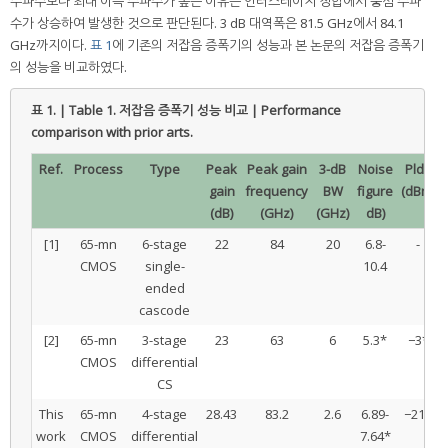
주파수보다 최대 이득 주파수가 높은 이유는 인터스테이지 정합에서 중심 주파
수가 상승하여 발생한 것으로 판단된다. 3 dB 대역폭은 81.5 GHz에서 84.1
GHz까지이다.
표 1
에 기존의 저잡음 증폭기의 성능과 본 논문의 저잡음 증폭기
의 성능을 비교하였다.
표 1. | Table 1.
저잡음 증폭기 성능 비교 | Performance
comparison with prior arts.
Ref.
Process
Type
Peak
Peak gain
3-dB
Noise
PldB
gain
frequency
BW
figure
(dBm)
(dB)
(GHz)
(GHz)
dB)
[1]
65-mn
6-stage
22
84
20
6.8-
-
CMOS
single-
10.4
ended
cascode
[2]
65-mn
3-stage
23
63
6
5.3*
−3*
CMOS
differential
CS
This
65-mn
4-stage
28.43
83.2
2.6
6.89-
−21*
work
CMOS
differential
7.64*