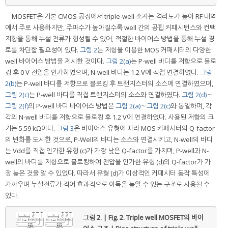
MOSFET은 기본 CMOS 공정에서 triple-well 소자는 격리도가 높아 RF 대역
에서 주로 사용하지만, 주파수가 높아질수록 well 간의 공핍 커패시턴스와 컨택
저항을 통해 누설 전류가 형성될 수 있어, 적절한 바이어스 방법을 통해 누설 경
로를 차단할 필요성이 있다.
그림 2
는 저항을 이용한 MOS 커패시터의 다양한
well 바이어스 방법을 제시한 것이다.
그림 2(a)
는 P-well 바디를 저항으로 블로
킹 후 0 V 전압을 인가하였으며, N-well 바디는 1.2 V에 직접 연결하였다.
그림
2(b)
는 P-well 바디를 저항으로 블로킹 후 트랜지스터의 소스에 연결하였으며,
그림 2(c)
는 P-well 바디를 직접 트랜지스터의 소스와 연결하였다.
그림 2(d)
～
그림 2(f)
의 P-well 바디 바이어스 방법은
그림 2(a)
～
그림 2(c)
와 동일하며, 각
각의 N-well 바디를 저항으로 블로킹 후 1.2 V에 연결하였다. 사용된 저항의 크
기는 5.59 kΩ이다.
그림 3
은 바이어스 유형에 따라 MOS 커패시터의 Q-factor
의 변화를 도시한 것으로, P-Well의 바디는 소스와 연결시키고, N-well의 바디
는 Vdd를 직접 인가한 유형 (c)가 가장 낮은 Q-factor를 가지며, P-well과 N-
well의 바디를 저항으로 블로킹하여 전압을 인가한 유형 (d)의 Q-factor가 가
장 높은 것을 알 수 있었다. 따라서 유형 (d)가 이상적인 커패시터 동작 특성에
가까우며 누설전류가 적어 효과적으로 이득을 높일 수 있는 구조로 사용될 수
있다.
그림 2. | Fig. 2.
Triple well MOSFET의 바이