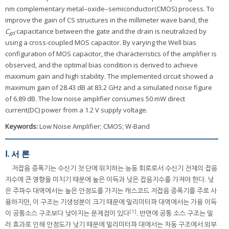
nm complementary metal–oxide–semiconductor(CMOS) process. To
improve the gain of CS structures in the millimeter wave band, the
C
capacitance between the gate and the drain is neutralized by
gd
using a cross-coupled MOS capacitor. By varying the Well bias
configuration of MOS capacitor, the characteristics of the amplifier is
observed, and the optimal bias condition is derived to achieve
maximum gain and high stability. The implemented circuit showed a
maximum gain of 28.43 dB at 83.2 GHz and a simulated noise figure
of 6.89 dB. The low noise amplifier consumes 50 mW direct
current(DC) power from a 1.2 V supply voltage.
Keywords:
Low Noise Amplifier; CMOS; W-Band
Ⅰ. 서 론
저잡음 증폭기는 수신기 첫 단에 위치하는 능동 회로로서 수신기 전체의 잡음
지수에 큰 영향을 미치기 때문에 높은 이득과 낮은 잡음지수를 가져야 한다. 낮
은 주파수 대역에서는 높은 안정도를 가지는 캐스코드 저잡음 증폭기를 주로 사
용하지만, 이 구조는 기생성분이 크기 때문에 밀리미터파 대역에서는 가용 이득
[1]
이 공통소스 구조보다 낮아지는 문제점이 있다
. 반면에 공통 소스 구조는 밀
러 효과로 인해 안정도가 낮기 때문에 밀리미터파 대에서는 차동 구조에서 외부