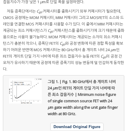
잡음지수가 가장 낮은 1
μ
m로 단일 폭을 설정하였다.
차동 증폭단에서는
C
커패시터를 중화시키기 외부 커패시터가 필요한데,
gd
CMOS 공정에는 MOM 커패시터, MIM 커패시터 그리고 MOSFET의 소스와 드
레인을 연결한 MOS 커패시터를 사용할 수가 있다. 이 중에서 MIM 커패시터는
제공되는 최소 커패시턴스가
C
커패시턴스를 중화시키기에 크기 때문에 중화
gd
용으로는 사용이 불가능하다. MOM 커패시터는 제공되는 소자의 최소 커패시
턴스가 충분히 작으나, 증폭단 FET의
C
와 공정 변화에 따른 정합 특성을 확보
gd
하기 어려운 반면에 MOS 커패시터는 80 GHz에서 총 게이트 너비 24
μ
m인
FET의 게이트 단일 가지 너비에 따른 최소 잡음지수 능동 FET의
C
의 공정 간
gd
오차가 유사하기 때문에 공정에 따른 증폭기의 성능 변동에 덜 민감하게 동작한
다.
그림 1. | Fig. 1.
80 GHz에서 총 게이트 너비
24
μ
m인 FET의 게이트 단일 가지 너비에 따
른 최소 잡음지수 | Minimum noise figure
of single common source FET with 24
μ
m gate width along the unit gate finger
width at 80 GHz.
Download Original Figure