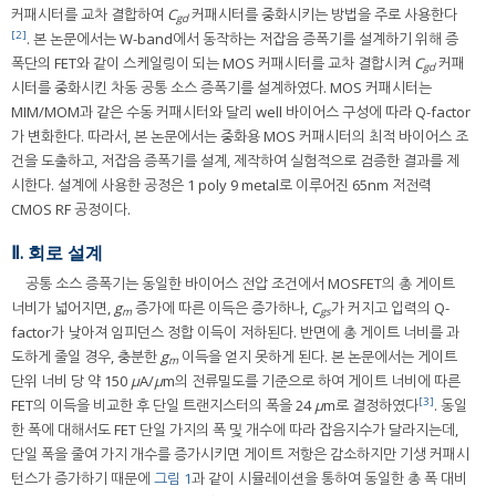
커패시터를 교차 결합하여
C
커패시터를 중화시키는 방법을 주로 사용한다
gd
[2]
. 본 논문에서는 W-band에서 동작하는 저잡음 증폭기를 설계하기 위해 증
폭단의 FET와 같이 스케일링이 되는 MOS 커패시터를 교차 결합시켜
C
커패
gd
시터를 중화시킨 차동 공통 소스 증폭기를 설계하였다. MOS 커패시터는
MIM/MOM과 같은 수동 커패시터와 달리 well 바이어스 구성에 따라 Q-factor
가 변화한다. 따라서, 본 논문에서는 중화용 MOS 커패시터의 최적 바이어스 조
건을 도출하고, 저잡음 증폭기를 설계, 제작하여 실험적으로 검증한 결과를 제
시한다. 설계에 사용한 공정은 1 poly 9 metal로 이루어진 65nm 저전력
CMOS RF 공정이다.
Ⅱ. 회로 설계
공통 소스 증폭기는 동일한 바이어스 전압 조건에서 MOSFET의 총 게이트
너비가 넓어지면,
g
증가에 따른 이득은 증가하나,
C
가 커지고 입력의 Q-
m
gs
factor가 낮아져 임피던스 정합 이득이 저하된다. 반면에 총 게이트 너비를 과
도하게 줄일 경우, 충분한
g
이득을 얻지 못하게 된다. 본 논문에서는 게이트
m
단위 너비 당 약 150
μ
A/
μ
m의 전류밀도를 기준으로 하여 게이트 너비에 따른
[3]
FET의 이득을 비교한 후 단일 트랜지스터의 폭을 24
μ
m로 결정하였다
. 동일
한 폭에 대해서도 FET 단일 가지의 폭 및 개수에 따라 잡음지수가 달라지는데,
단일 폭을 줄여 가지 개수를 증가시키면 게이트 저항은 감소하지만 기생 커패시
턴스가 증가하기 때문에
그림 1
과 같이 시뮬레이션을 통하여 동일한 총 폭 대비