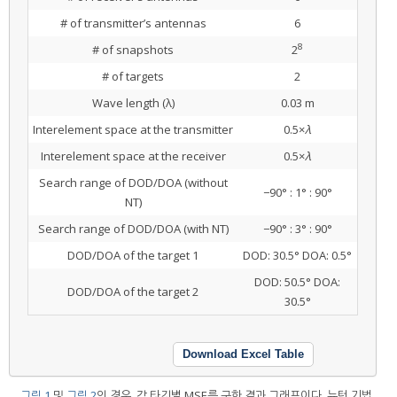
# of transmitter’s antennas
6
8
# of snapshots
2
# of targets
2
Wave length (λ)
0.03 m
Interelement space at the transmitter
0.5×
λ
Interelement space at the receiver
0.5×
λ
Search range of DOD/DOA (without
−90° : 1° : 90°
NT)
Search range of DOD/DOA (with NT)
−90° : 3° : 90°
DOD/DOA of the target 1
DOD: 30.5° DOA: 0.5°
DOD: 50.5° DOA:
DOD/DOA of the target 2
30.5°
Download Excel Table
그림 1
및
그림 2
인 경우, 각 타깃별 MSE를 구한 결과 그래프이다. 뉴턴 기법