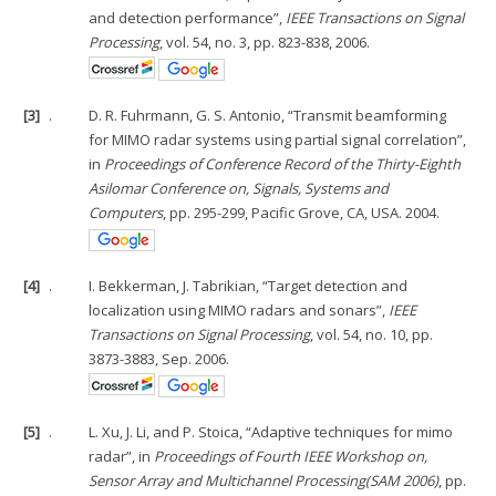
and detection performance”,
IEEE Transactions on Signal
Processing
, vol. 54, no. 3, pp. 823-838, 2006.
[3]
.
D. R. Fuhrmann, G. S. Antonio, “Transmit beamforming
for MIMO radar systems using partial signal correlation”,
in
Proceedings of Conference Record of the Thirty-Eighth
Asilomar Conference on, Signals, Systems and
Computers
, pp. 295-299, Pacific Grove, CA, USA. 2004.
[4]
.
I. Bekkerman, J. Tabrikian, “Target detection and
localization using MIMO radars and sonars”,
IEEE
Transactions on Signal Processing
, vol. 54, no. 10, pp.
3873-3883, Sep. 2006.
[5]
.
L. Xu, J. Li, and P. Stoica, “Adaptive techniques for mimo
radar”, in
Proceedings of Fourth IEEE Workshop on,
Sensor Array and Multichannel Processing(SAM 2006)
, pp.