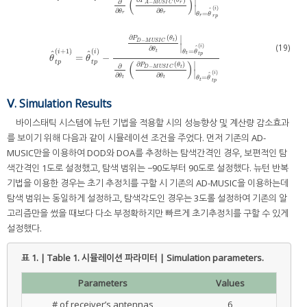
(
)
∣
∂
(
)
P
θ
∂
−
r
A
M
U
S
I
C
∣
(
)
i
ˆ
∂
∂
θ
θ
=
r
r
θ
θ
r
r
p
∣
∂
(
)
P
θ
−
t
D
M
U
S
I
C
∣
(19)
(
)
i
ˆ
∂
θ
=
(
+
1
)
(
)
t
θ
θ
i
i
ˆ
ˆ
t
t
p
=
−
θ
^
t
p
(
i
+
1
)
=
θ
^
t
p
(
i
)
−
∂
P
D
−
M
U
S
I
C
(
θ
t
)
∂
θ
t
|
θ
t
=
θ
^
t
p
(
i
)
∂
∂
θ
t
(
∂
P
D
−
M
U
S
I
C
(
θ
θ
θ
t
p
t
p
(
)
∣
∂
(
)
P
θ
∂
−
t
D
M
U
S
I
C
∣
(
)
i
ˆ
∂
∂
θ
θ
=
t
t
θ
θ
t
t
p
Ⅴ. Simulation Results
바이스태틱 시스템에 뉴턴 기법을 적용할 시의 성능향상 및 계산량 감소효과
를 보이기 위해 다음과 같이 시뮬레이션 조건을 주었다. 먼저 기존의 AD-
MUSIC만을 이용하여 DOD와 DOA를 추정하는 탐색간격인 경우, 보편적인 탐
색간격인 1도로 설정했고, 탐색 범위는 −90도부터 90도로 설정했다. 뉴턴 반복
기법을 이용한 경우는 초기 추정치를 구할 시 기존의 AD-MUSIC을 이용하는데
탐색 범위는 동일하게 설정하고, 탐색각도인 경우는 3도롤 설정하여 기존의 알
고리즘만을 썼을 때보다 다소 부정확하지만 빠르게 초기추정치를 구할 수 있게
설정했다.
표 1. | Table 1.
시뮬레이션 파라미터 | Simulation parameters.
Parameters
Values
# of receiver’s antennas
6