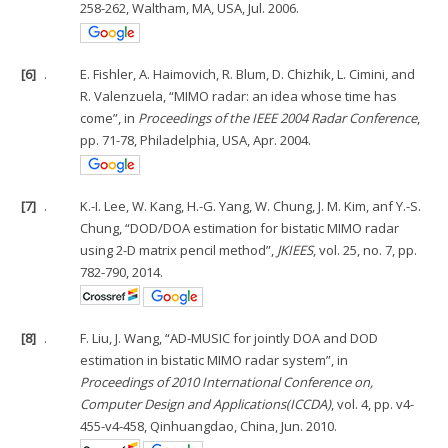
258-262, Waltham, MA, USA, Jul. 2006.
[6]
.
E. Fishler, A. Haimovich, R. Blum, D. Chizhik, L. Cimini, and
R. Valenzuela, “MIMO radar: an idea whose time has
come”, in
Proceedings of the IEEE 2004 Radar Conference
,
pp. 71-78, Philadelphia, USA, Apr. 2004.
[7]
.
K.-I. Lee, W. Kang, H.-G. Yang, W. Chung, J. M. Kim, anf Y.-S.
Chung, “DOD/DOA estimation for bistatic MIMO radar
using 2-D matrix pencil method”,
JKIEES
, vol. 25, no. 7, pp.
782-790, 2014.
[8]
.
F. Liu, J. Wang, “AD-MUSIC for jointly DOA and DOD
estimation in bistatic MIMO radar system”, in
Proceedings of 2010 International Conference on,
Computer Design and Applications(ICCDA)
, vol. 4, pp. v4-
455-v4-458, Qinhuangdao, China, Jun. 2010.