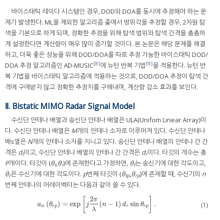
바이스태틱 레이다 시스템인 경우, DOD와 DOA를 동시에 추정해야 하는 문
제가 발생한다. ML을 제외한 알고리즘 중에서 방위각을 추정할 경우, 2차원 탐
색을 기본으로 하게 되며, 정확한 추정을 위해 탐색 범위와 탐색 간격을 촘촘하
게 설정한다면 계산량이 매우 많이 증가할 것이다. 본 논문은 해당 문제를 해결
하고, 더욱 좋은 성능을 위해 DOD/DOA를 따로 추정 가능한 바이스태틱 DOD/
[8]
[9]
DOA 추정 알고리즘인 AD-MUSIC
에 뉴턴 반복 기법
을 적용한다. 뉴턴 반
복 기법을 바이스태틱 알고리즘에 적용하는 것으로, DOD/DOA 추정이 탐색 간
격에 구애받지 않고 정확한 추정치를 구해내며, 계산량 감소 효과를 보인다.
Ⅱ. Bistatic MIMO Radar Signal Model
수신단 안테나 배열과 송신단 안테나 배열은 ULA(Unifom Linear Array)이
다. 수신단 안테나 배열은
M
개의 안테나 소자로 이루어져 있다. 수신단 안테나
배s열은
N
개의 안테나 소자를 지니고 있다. 송신단 안테나 배열의 안테나 간 간
격은
d
이고, 수신단 안테나 배열의 안테나 간 간격은
d
이다. 타깃의 개수는 총
t
r
P
개이다. 타깃이 (
θ
,
θ
)에 존재한다고 가정하면,
θ
는 송신기에 대한 각도이고,
t
r
t
θ
은 수신기에 대한 각도이다.
p
번째 타깃이 (
θ
,
θ
)에 존재할 때, 수신기의
n
r
tp
rp
번째 안테나의 어레이벡터는 다음과 같이 쓸 수 있다.
2
[
]
π
(
)
=
exp
(
−
1
)
sin
.
a
n
(
θ
r
p
)
=
exp
[
j
2
π
λ
(
n
−
1
)
d
r
sin
θ
r
p
]
.
(1)
a
θ
j
n
d
θ
n
r
p
r
r
p
λ