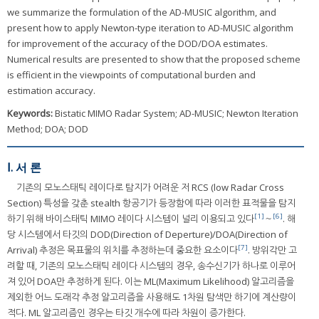
we summarize the formulation of the AD-MUSIC algorithm, and
present how to apply Newton-type iteration to AD-MUSIC algorithm
for improvement of the accuracy of the DOD/DOA estimates.
Numerical results are presented to show that the proposed scheme
is efficient in the viewpoints of computational burden and
estimation accuracy.
Keywords:
Bistatic MIMO Radar System; AD-MUSIC; Newton Iteration
Method; DOA; DOD
Ⅰ. 서 론
기존의 모노스태틱 레이다로 탐지가 어려운 저 RCS (low Radar Cross
Section) 특성을 갖춘 stealth 항공기가 등장함에 따라 이러한 표적물을 탐지
[1]
[6]
하기 위해 바이스태틱 MIMO 레이다 시스템이 널리 이용되고 있다
～
. 해
당 시스템에서 타깃의 DOD(Direction of Deperture)/DOA(Direction of
[7]
Arrival) 추정은 목표물의 위치를 추정하는데 중요한 요소이다
. 방위각만 고
려할 때, 기존의 모노스태틱 레이다 시스템의 경우, 송수신기가 하나로 이루어
져 있어 DOA만 추정하게 된다. 이는 ML(Maximum Likelihood) 알고리즘을
제외한 어느 도래각 추정 알고리즘을 사용해도 1차원 탐색만 하기에 계산량이
적다. ML 알고리즘인 경우는 타깃 개수에 따라 차원이 증가한다.