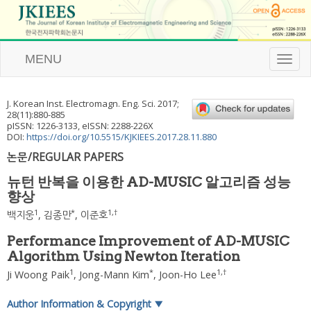
MENU
T
o
g
g
J. Korean Inst. Electromagn. Eng. Sci.
2017
;
l
28
(
11
):
880
-
885
e
pISSN: 1226-3133, eISSN: 2288-226X
n
DOI:
https://doi.org/10.5515/KJKIEES.2017.28.11.880
a
논문/REGULAR PAPERS
v
i
뉴턴 반복을 이용한 AD-MUSIC 알고리즘 성능
g
향상
a
t
1
*
1
,
†
백지웅
,
김종만
,
이준호
i
o
Performance Improvement of AD-MUSIC
n
Algorithm Using Newton Iteration
1
*
1
,
†
Ji Woong Paik
,
Jong-Mann Kim
,
Joon-Ho Lee
Author Information & Copyright
▼