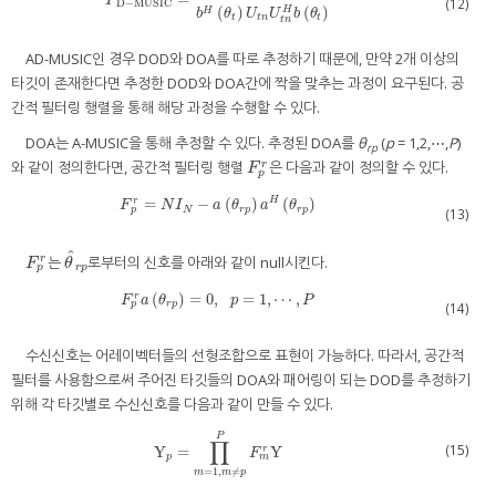
P
(12)
D
−
MUSIC
(
)
(
)
H
H
b
θ
U
U
b
θ
t
t
n
t
t
n
AD-MUSIC인 경우 DOD와 DOA를 따로 추정하기 때문에, 만약 2개 이상의
타깃이 존재한다면 추정한 DOD와 DOA간에 짝을 맞추는 과정이 요구된다. 공
간적 필터링 행렬을 통해 해당 과정을 수행할 수 있다.
DOA는 A-MUSIC을 통해 추정할 수 있다. 추정된 DOA를
θ
(
p
= 1,2,⋯,
P
)
rp
와 같이 정의한다면, 공간적 필터링 행렬
은 다음과 같이 정의할 수 있다.
r
F
p
r
F
p
=
−
(
)
(
)
H
r
F
p
r
=
N
I
N
−
a
(
θ
r
p
)
a
H
(
θ
r
p
)
F
N
I
a
θ
a
θ
p
N
r
p
r
p
(13)
ˆ
는
로부터의 신호를 아래와 같이 null시킨다.
r
F
p
r
θ
^
r
p
F
θ
p
r
p
(
)
=
0
,
=
1
,
⋯
,
r
F
p
r
a
(
θ
r
p
)
=
0
,
p
=
1
,
⋯
,
P
F
a
θ
p
P
(14)
p
r
p
수신신호는 어레이벡터들의 선형조합으로 표현이 가능하다. 따라서, 공간적
필터를 사용함으로써 주어진 타깃들의 DOA와 패어링이 되는 DOD를 추정하기
위해 각 타깃별로 수신신호를 다음과 같이 만들 수 있다.
P
∏
(15)
Y
=
Y
r
Y
p
=
∏
m
=
1
,
m
≠
p
P
F
m
r
Y
F
m
p
=
1
,
≠
m
m
p