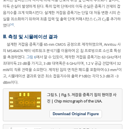
이득 손실이 발생하게 된다. 특히 입력 단에서의 이득 손실은 증폭기 전체의 잡
음지수를 크게 악화시킨다. 설계한 저잡음 증폭기는 단일 대 차동 변환 시의 손
실을 최소화하기 위하여 최종 입력 및 출력 단에 커패시턴스 C
과 C
를 추가하
1
2
[4]
였다
.
Ⅲ. 측정 및 시뮬레이션 결과
설계한 저잡음 증폭기를 65-nm CMOS 공정으로 제작하였으며, Anritsu 사
의 MS4647A 벡터 네트워크 분석기를 이용하여 온 칩 프로빙으로 소신호 특성
을 측정하였다.
그림 6
에서 알 수 있듯이, 제작한 저잡음 증폭기는 63 GHz에서
최대이득 23 dB를 가지고, 3 dB 대역폭은 6 GHz이며, 1.2 V 공급 전압에서 32
2
mW의 직류 전력을 소모한다. 제작된 칩의 면적은 패드를 포함하여 0.3 mm
이
고, 시뮬레이션 결과로 얻은 최소 잡음지수와 출력 P1dB는 각각 5.3 dB과 −3
dBm이다.
그림 5. | Fig. 5.
저잡음 증폭기 칩의 현미경 사
진 | Chip micrograph of the LNA.
Download Original Figure