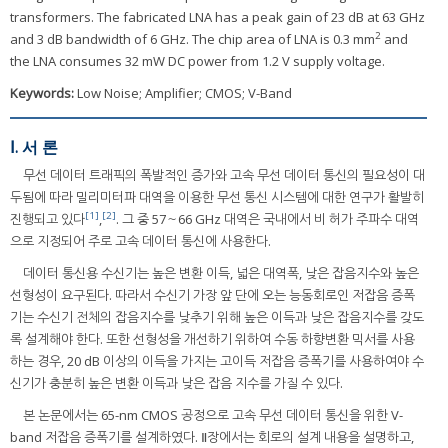
transformers. The fabricated LNA has a peak gain of 23 dB at 63 GHz
2
and 3 dB bandwidth of 6 GHz. The chip area of LNA is 0.3 mm
and
the LNA consumes 32 mW DC power from 1.2 V supply voltage.
Keywords:
Low Noise; Amplifier; CMOS; V-Band
Ⅰ. 서 론
무선 데이터 트래픽의 폭발적인 증가와 고속 무선 데이터 통신의 필요성이 대
두됨에 따라 밀리미터파 대역을 이용한 무선 통신 시스템에 대한 연구가 활발히
[1]
[2]
진행되고 있다
,
. 그 중 57～66 GHz 대역은 국내에서 비 허가 주파수 대역
으로 지정되어 주로 고속 데이터 통신에 사용한다.
데이터 통신용 수신기는 높은 변환 이득, 넓은 대역폭, 낮은 잡음지수와 높은
선형성이 요구된다. 따라서 수신기 가장 앞 단에 오는 능동회로인 저잡음 증폭
기는 수신기 전체의 잡음지수를 낮추기 위해 높은 이득과 낮은 잡음지수를 갖도
록 설계해야 한다. 또한 선형성을 개선하기 위하여 수동 하향변환 믹서를 사용
하는 경우, 20 dB 이상의 이득을 가지는 고이득 저잡음 증폭기를 사용하여야 수
신기가 충분히 높은 변환 이득과 낮은 잡음 지수를 가질 수 있다.
본 논문에서는 65-nm CMOS 공정으로 고속 무선 데이터 통신을 위한 V-
band 저잡음 증폭기를 설계하였다. Ⅱ장에서는 회로의 설계 내용을 설명하고,