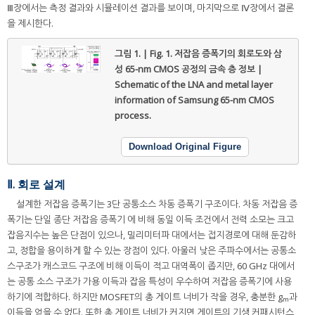
Ⅲ장에서는 측정 결과와 시뮬레이션 결과를 보이며, 마지막으로 Ⅳ장에서 결론
을 제시한다.
그림 1. | Fig. 1.
저잡음 증폭기의 회로도와 삼
성 65-nm CMOS 공정의 금속 층 정보 |
Schematic of the LNA and metal layer
information of Samsung 65-nm CMOS
process.
Download Original Figure
Ⅱ. 회로 설계
설계한 저잡음 증폭기는 3단 공통소스 차동 증폭기 구조이다. 차동 저잡음 증
폭기는 단일 종단 저잡음 증폭기 에 비해 동일 이득 조건에서 전력 소모는 크고
잡음지수는 높은 단점이 있으나, 밀리미터파 대에서는 접지경로에 대해 둔감하
고, 정합을 용이하게 할 수 있는 장점이 있다. 아울러 낮은 주파수에서는 공통소
스구조가 캐스코드 구조에 비해 이득이 적고 대역폭이 좁지만, 60 GHz 대에서
는 공통 소스 구조가 가용 이득과 잡음 특성이 우수하여 저잡음 증폭기에 사용
하기에 적합하다. 하지만 MOSFET의 총 게이트 너비가 작을 경우, 충분한 g
과
m
이득을 얻을 수 없다. 또한 총 게이트 너비가 커지면 게이트의 기생 커패시턴스