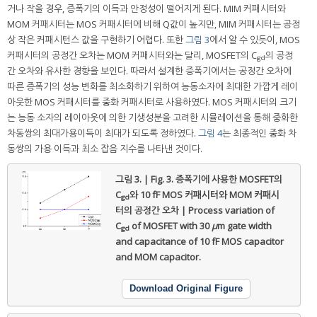
거나 작을 경우, 증폭기의 이득과 안정성이 떨어지게 된다. MIM 커패시터와
MOM 커패시터는 MOS 커패시터에 비해 Q값이 높지만, MIM 커패시터는 공정
상 작은 커패시턴스 값을 구현하기 어렵다. 또한
그림 3
에서 알 수 있듯이, MOS
커패시터의 공정간 오차는 MOM 커패시터와는 달리, MOSFET의 C
의 공정
gd
간 오차와 유사한 경향을 보인다. 따라서 설계한 증폭기에서는 공정간 오차에
따른 증폭기의 성능 변화를 최소화하기 위하여 능동소자에 최대한 가깝게 레이
아웃한 MOS 커패시터를 중화 커패시터로 사용하였다. MOS 커패시터의 크기
는 능동 소자의 레이아웃에 의한 기생성분을 고려한 시뮬레이션을 통해 중화한
차동쌍의 최대가용이득이 최대가 되도록 정하였다.
그림 4
는 최종적인 중화 차
동쌍의 가용 이득과 최소 잡음 지수를 나타낸 것이다.
그림 3. | Fig. 3.
증폭기에 사용한 MOSFET의
C
와 10 fF MOS 커패시터와 MOM 커패시
gd
터의 공정간 오차 | Process variation of
C
of MOSFET with 30
μ
m gate width
gd
and capacitance of 10 fF MOS capacitor
and MOM capacitor.
Download Original Figure