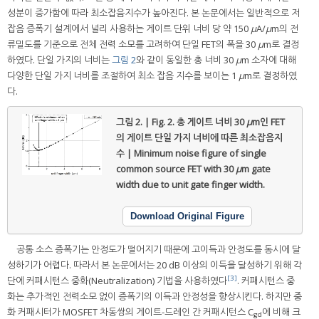
성분이 증가함에 따라 최소잡음지수가 높아진다. 본 논문에서는 일반적으로 저
잡음 증폭기 설계에서 널리 사용하는 게이트 단위 너비 당 약 150
μ
A/
μ
m의 전
류밀도를 기준으로 전체 전력 소모를 고려하여 단일 FET의 폭을 30
μ
m로 결정
하였다. 단일 가지의 너비는
그림 2
와 같이 동일한 총 너비 30
μ
m 소자에 대해
다양한 단일 가지 너비를 조절하여 최소 잡음 지수를 보이는 1
μ
m로 결정하였
다.
그림 2. | Fig. 2.
총 게이트 너비 30
μ
m인 FET
의 게이트 단일 가지 너비에 따른 최소잡음지
수 | Minimum noise figure of single
common source FET with 30
μ
m gate
width due to unit gate finger width.
Download Original Figure
공통 소스 증폭기는 안정도가 떨어지기 때문에 고이득과 안정도를 동시에 달
성하기가 어렵다. 따라서 본 논문에서는 20 dB 이상의 이득을 달성하기 위해 각
[3]
단에 커패시턴스 중화(Neutralization) 기법을 사용하였다
. 커패시턴스 중
화는 추가적인 전력소모 없이 증폭기의 이득과 안정성을 향상시킨다. 하지만 중
화 커패시터가 MOSFET 차동쌍의 게이트-드레인 간 커패시턴스 C
에 비해 크
gd