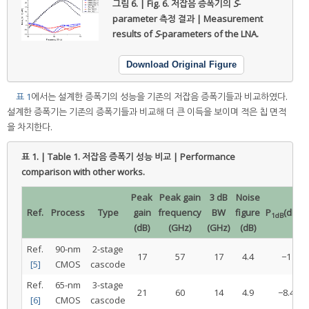
그림 6. | Fig. 6.
저잡음 증폭기의
S
-
parameter 측정 결과 | Measurement
results of
S
-parameters of the LNA.
Download Original Figure
표 1
에서는 설계한 증폭기의 성능을 기존의 저잡음 증폭기들과 비교하였다.
설계한 증폭기는 기존의 증폭기들과 비교해 더 큰 이득을 보이며 적은 칩 면적
을 차지한다.
표 1. | Table 1.
저잡음 증폭기 성능 비교 | Performance
comparison with other works.
Peak
Peak gain
3 dB
Noise
Ref.
Process
Type
gain
frequency
BW
figure
P
(dBm)
1dB
(dB)
(GHz)
(GHz)
(dB)
Ref.
90-nm
2-stage
17
57
17
4.4
−1
[5]
CMOS
cascode
Ref.
65-nm
3-stage
21
60
14
4.9
−8.4
[6]
CMOS
cascode