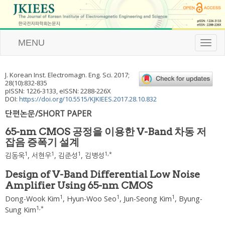
MENU
T
o
g
g
J. Korean Inst. Electromagn. Eng. Sci.
2017
;
l
28
(
10
):
832
-
835
e
pISSN: 1226-3133, eISSN: 2288-226X
n
DOI:
https://doi.org/10.5515/KJKIEES.2017.28.10.832
a
단편논문/SHORT PAPER
v
i
65-nm CMOS 공정을 이용한 V-Band 차동 저
g
잡음 증폭기 설계
a
t
1
1
1
1
,
*
김동욱
,
서현우
,
김준성
,
김병성
i
o
Design of V-Band Differential Low Noise
n
Amplifier Using 65-nm CMOS
1
1
1
Dong-Wook Kim
,
Hyun-Woo Seo
,
Jun-Seong Kim
,
Byung-
1
,
*
Sung Kim