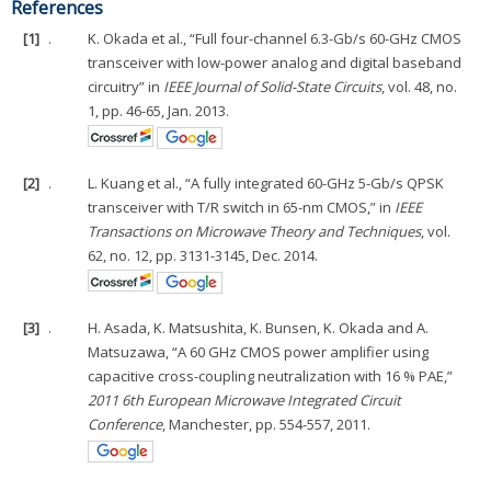
References
[1]
.
K. Okada et al., “Full four-channel 6.3-Gb/s 60-GHz CMOS
transceiver with low-power analog and digital baseband
circuitry” in
IEEE Journal of Solid-State Circuits
, vol. 48, no.
1, pp. 46-65, Jan. 2013.
[2]
.
L. Kuang et al., “A fully integrated 60-GHz 5-Gb/s QPSK
transceiver with T/R switch in 65-nm CMOS,” in
IEEE
Transactions on Microwave Theory and Techniques
, vol.
62, no. 12, pp. 3131-3145, Dec. 2014.
[3]
.
H. Asada, K. Matsushita, K. Bunsen, K. Okada and A.
Matsuzawa, “A 60 GHz CMOS power amplifier using
capacitive cross-coupling neutralization with 16 % PAE,”
2011 6th European Microwave Integrated Circuit
Conference
, Manchester, pp. 554-557, 2011.