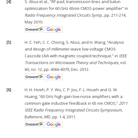
[4]
.
S. Aloui et al., “RF-pad, transmission lines and balun
optimization for 60 GHz 65nm CMOS power amplifier” in
Radio Frequency Integrated Circuits Symp.
, pp. 211-214,
May 2010.
[5]
.
H. C. Yeh, C. C. Chiong, S. Aloui, and H. Wang, “Analysis
and design of millimeter-wave low-voltage CMOS
Cascode LNA with magnetic coupled technique,” in
IEEE
Transactions on Microwave Theory and Techniques
, vol.
60, no. 12, pp. 4066-4079, Dec. 2012.
[6]
.
H. H. Hsieh, P. Y. Wu, C. P. Jou, F. L. Hsueh and G. W.
Huang, “60 GHz high-gain low-noise amplifiers with a
common-gate inductive feedback in 65 nm CMOS,”
2011
IEEE Radio Frequency Integrated Circuits Symposium
,
Baltimore, MD, pp. 1-4, 2011.