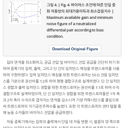
그림 4. | Fig. 4.
바이어스 조건에 따른 단일 중
화 차동쌍의 최대가용이득과 최소잡음지수 |
Maximum available gain and minimum
noise figure of a neutralized
differential pair according to bias
condition.
Download Original Figure
칩의 면적을 최소화하고, 공급 전압 및 바이어스 전압 공급을 간단히 하기 위
하여 증폭기의 입력, 출력, 그리고 단 간의 임피던스 매칭을 트랜스포머를 사용
하여 구현하였다. 입력 임피던스 매칭을 위한 트랜스포머는 50 Ω 전원 임피던
스를 기준으로 권선비를 1:2로 하여 평행 결합구조로 설계하였다. 단 간 임피던
스 정합과 출력 임피던스 정합을 위한 트랜스포머는 권선비를 1:1로 하여 수직
결합구조로 설계하였으며, 단 간 임피던스 정합을 위한 트랜스포머들은 1차 측
과 2차 측이 수직으로 겹쳐지는 면적을 감소시켜 기생 커패시턴스를 줄임으로
써 트랜스포머의 자기공진주파수를 높였다. 또한 각 트랜스포머의 센터 탭을 통
해 능동 소자들의 바이어스 전압을 공급하였다.
차동 증폭기에서는 입력과 출력에서 단일 대 차동 변환 시, 발룬의 양 쪽으로
보이는 임피던스의 차이에 의해 차동 신호의 위상 및 진폭의 부조화가 일어나,