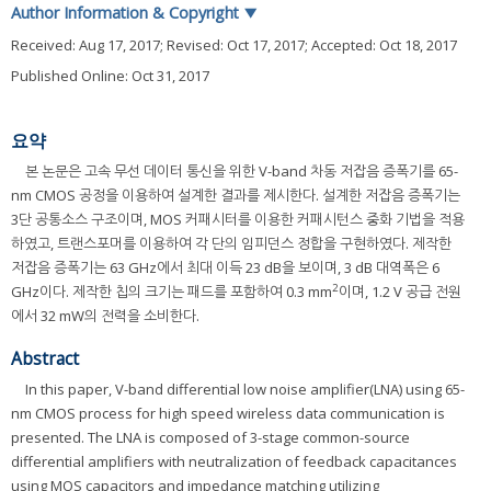
Author Information & Copyright
▼
Received:
Aug 17, 2017
; Revised:
Oct 17, 2017
; Accepted:
Oct 18, 2017
Published Online: Oct 31, 2017
요약
본 논문은 고속 무선 데이터 통신을 위한 V-band 차동 저잡음 증폭기를 65-
nm CMOS 공정을 이용하여 설계한 결과를 제시한다. 설계한 저잡음 증폭기는
3단 공통소스 구조이며, MOS 커패시터를 이용한 커패시턴스 중화 기법을 적용
하였고, 트랜스포머를 이용하여 각 단의 임피던스 정합을 구현하였다. 제작한
저잡음 증폭기는 63 GHz에서 최대 이득 23 dB을 보이며, 3 dB 대역폭은 6
2
GHz이다. 제작한 칩의 크기는 패드를 포함하여 0.3 mm
이며, 1.2 V 공급 전원
에서 32 mW의 전력을 소비한다.
Abstract
In this paper, V-band differential low noise amplifier(LNA) using 65-
nm CMOS process for high speed wireless data communication is
presented. The LNA is composed of 3-stage common-source
differential amplifiers with neutralization of feedback capacitances
using MOS capacitors and impedance matching utilizing