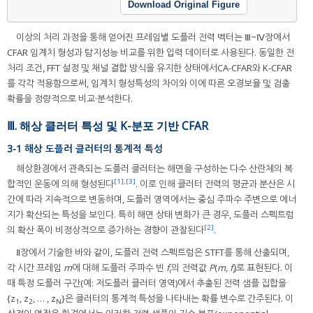
Download Original Figure
이상의 처리 과정을 통해 얻어진 프레임별 도플러 전력 벡터는 Ⅲ~Ⅳ장에서
CFAR 임계치 형성과 탐지성능 비교를 위한 입력 데이터로 사용된다. 동일한 전
처리 조건, FFT 설정 및 채널 결합 방식을 유지한 상태에서CA-CFAR와 K-CFAR
를 각각 적용함으로써, 임계치 형성특성의 차이와 이에 따른 오경보율 및 검출
확률을 정량적으로 비교·분석한다.
Ⅲ. 해상 클러터 특성 및 K-분포 기반 CFAR
3-1 해상 도플러 클러터의 통계적 특성
해상환경에서 관측되는 도플러 클러터는 해면을 구성하는 다수 산란체의 복
[1]
,
[3]
합적인 운동에 의해 형성된다
. 이로 인해 클러터 전력의 평균과 분산은 시
간에 따라 지속적으로 변동하며, 도플러 영역에서는 중심 주파수 주변으로 에너
지가 확산되는 특성을 보인다. 특히 해면 상태 변화가 큰 경우, 도플러 스펙트럼
[2]
의 확산 폭이 비정상적으로 증가하는 경향이 관찰된다
.
Ⅱ장에서 기술한 바와 같이, 도플러 전력 스펙트럼은 STFT를 통해 산출되며,
각 시간 프레임
m
에 대해 도플러 주파수 빈
f
의 전력값
P
(
m, f
)로 표현된다. 이
i
i
때 특정 도플러 구간(예: 저도플러 클러터 영역)에서 추출된 전력 샘플 집합을
{z
, z
, … , z
}은 클러터의 통계적 특성을 나타내는 확률 변수로 간주된다. 이
1
2
N