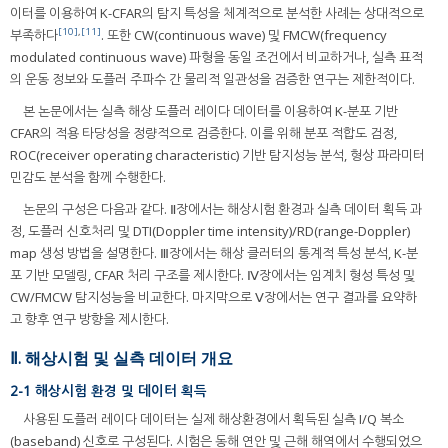
이터를 이용하여 K-CFAR의 탐지 특성을 체계적으로 분석한 사례는 상대적으로
[10]
,
[11]
부족하다
. 또한 CW(continuous wave) 및 FMCW(frequency
modulated continuous wave) 파형을 동일 조건에서 비교하거나, 실측 표적
의 운동 정보와 도플러 주파수 간 물리적 일관성을 검증한 연구는 제한적이다.
본 논문에서는 실측 해상 도플러 레이다 데이터를 이용하여 K-분포 기반
CFAR의 적용 타당성을 정량적으로 검증한다. 이를 위해 분포 적합도 검정,
ROC(receiver operating characteristic) 기반 탐지성능 분석, 형상 파라미터
민감도 분석을 함께 수행한다.
논문의 구성은 다음과 같다. Ⅱ장에서는 해상시험 환경과 실측 데이터 획득 과
정, 도플러 신호처리 및 DTI(Doppler time intensity)/RD(range-Doppler)
map 생성 방법을 설명한다. Ⅲ장에서는 해상 클러터의 통계적 특성 분석, K-분
포 기반 모델링, CFAR 처리 구조를 제시한다. Ⅳ장에서는 임계치 형성 특성 및
CW/FMCW 탐지성능을 비교한다. 마지막으로 Ⅴ장에서는 연구 결과를 요약하
고 향후 연구 방향을 제시한다.
Ⅱ. 해상시험 및 실측 데이터 개요
2-1 해상시험 환경 및 데이터 획득
사용된 도플러 레이다 데이터는 실제 해상환경에서 획득된 실측 I/Q 복소
(baseband) 신호로 구성된다. 시험은 동해 연안 및 근해 해역에서 수행되었으