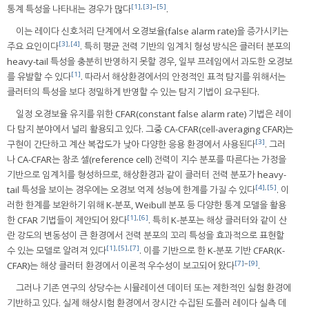
[1]
,
[3]
~
[5]
통계 특성을 나타내는 경우가 많다
.
이는 레이다 신호처리 단계에서 오경보율(false alarm rate)을 증가시키는
[3]
,
[4]
주요 요인이다
. 특히 평균 전력 기반의 임계치 형성 방식은 클러터 분포의
heavy-tail 특성을 충분히 반영하지 못할 경우, 일부 프레임에서 과도한 오경보
[1]
를 유발할 수 있다
. 따라서 해상환경에서의 안정적인 표적 탐지를 위해서는
클러터의 특성을 보다 정밀하게 반영할 수 있는 탐지 기법이 요구된다.
일정 오경보율 유지를 위한 CFAR(constant false alarm rate) 기법은 레이
다 탐지 분야에서 널리 활용되고 있다. 그중 CA-CFAR(cell-averaging CFAR)는
[3]
구현이 간단하고 계산 복잡도가 낮아 다양한 응용 환경에서 사용된다
. 그러
나 CA-CFAR는 참조 셀(reference cell) 전력이 지수 분포를 따른다는 가정을
기반으로 임계치를 형성하므로, 해상환경과 같이 클러터 전력 분포가 heavy-
[4]
,
[5]
tail 특성을 보이는 경우에는 오경보 억제 성능에 한계를 가질 수 있다
. 이
러한 한계를 보완하기 위해 K-분포, Weibull 분포 등 다양한 통계 모델을 활용
[1]
,
[6]
한 CFAR 기법들이 제안되어 왔다
. 특히 K-분포는 해상 클러터와 같이 산
란 강도의 변동성이 큰 환경에서 전력 분포의 꼬리 특성을 효과적으로 표현할
[1]
,
[5]
,
[7]
수 있는 모델로 알려져 있다
. 이를 기반으로 한 K-분포 기반 CFAR(K-
[7]
~
[9]
CFAR)는 해상 클러터 환경에서 이론적 우수성이 보고되어 왔다
.
그러나 기존 연구의 상당수는 시뮬레이션 데이터 또는 제한적인 실험 환경에
기반하고 있다. 실제 해상시험 환경에서 장시간 수집된 도플러 레이다 실측 데