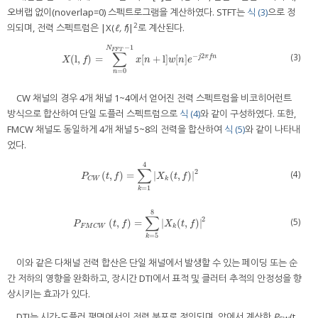
오버랩 없이(noverlap=0) 스펙트로그램을 계산하였다. STFT는
식 (3)
으로 정
2
의되며, 전력 스펙트럼은 |X(
ℓ, f
)|
로 계산된다.
−
1
N
F
F
T
∑
(3)
−
2
(
l
,
)
=
[
+
l
]
[
]
j
π
f
n
X
(
l
,
f
)
=
∑
n
=
0
N
F
F
T
−
1
x
[
n
+
l
]
w
[
n
]
e
−
j
2
π
f
n
X
f
x
n
w
n
e
=
0
n
CW 채널의 경우 4개 채널 1~4에서 얻어진 전력 스펙트럼을 비코히어런트
방식으로 합산하여 단일 도플러 스펙트럼으로
식 (4)
와 같이 구성하였다. 또한,
FMCW 채널도 동일하게 4개 채널 5~8의 전력을 합산하여
식 (5)
와 같이 나타내
었다.
4
∑
2
(4)
(
,
)
=
|
(
,
)
|
P
C
W
(
t
,
f
)
=
∑
k
=
1
4
X
k
(
t
,
f
)
2
P
t
f
X
t
f
k
C
W
=
1
k
8
∑
2
(5)
(
,
)
=
|
(
,
)
|
P
F
M
C
W
(
t
,
f
)
=
∑
k
=
5
8
X
k
(
t
,
f
)
2
P
t
f
X
t
f
k
F
M
C
W
=
5
k
이와 같은 다채널 전력 합산은 단일 채널에서 발생할 수 있는 페이딩 또는 순
간 저하의 영향을 완화하고, 장시간 DTI에서 표적 및 클러터 추적의 안정성을 향
상시키는 효과가 있다.
DTI는 시간-도플러 평면에서의 전력 분포로 정의되며, 앞에서 계산한
P
(t,