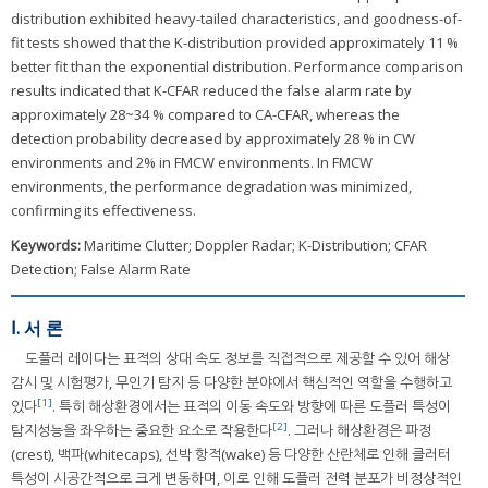
distribution exhibited heavy-tailed characteristics, and goodness-of-
fit tests showed that the K-distribution provided approximately 11 %
better fit than the exponential distribution. Performance comparison
results indicated that K-CFAR reduced the false alarm rate by
approximately 28~34 % compared to CA-CFAR, whereas the
detection probability decreased by approximately 28 % in CW
environments and 2% in FMCW environments. In FMCW
environments, the performance degradation was minimized,
confirming its effectiveness.
Keywords:
Maritime Clutter; Doppler Radar; K-Distribution; CFAR
Detection; False Alarm Rate
Ⅰ. 서 론
도플러 레이다는 표적의 상대 속도 정보를 직접적으로 제공할 수 있어 해상
감시 및 시험평가, 무인기 탐지 등 다양한 분야에서 핵심적인 역할을 수행하고
[1]
있다
. 특히 해상환경에서는 표적의 이동 속도와 방향에 따른 도플러 특성이
[2]
탐지성능을 좌우하는 중요한 요소로 작용한다
. 그러나 해상환경은 파정
(crest), 백파(whitecaps), 선박 항적(wake) 등 다양한 산란체로 인해 클러터
특성이 시공간적으로 크게 변동하며, 이로 인해 도플러 전력 분포가 비정상적인