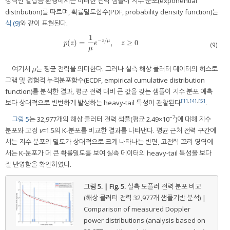
상적인 열잡음 환경에서는 이러한 전력 샘플이 지수 분포(exponential
distribution)를 따르며, 확률밀도함수(PDF, probability density function)는
식 (9)
와 같이 표현된다.
1
−
/
(
)
=
,
≥
0
z
μ
p
(
z
)
=
1
μ
e
−
z
/
μ
,
z
≥
0
p
z
e
z
(9)
μ
여기서
μ
는 평균 전력을 의미한다. 그러나 실측 해상 클러터 데이터의 히스토
그램 및 경험적 누적분포함수(ECDF, empirical cumulative distribution
function)를 분석한 결과, 평균 전력 대비 큰 값을 갖는 샘플이 지수 분포 예측
[1]
,
[4]
,
[5]
보다 상대적으로 빈번하게 발생하는 heavy-tail 특성이 관찰된다
.
−7
그림 5
는 32,977개의 해상 클러터 전력 샘플(평균 2.49×10
)에 대해 지수
분포와 고정
v
=1.5의 K-분포를 비교한 결과를 나타낸다. 평균 근처 전력 구간에
서는 지수 분포의 밀도가 상대적으로 크게 나타나는 반면, 고전력 꼬리 영역에
서는 K-분포가 더 큰 확률밀도를 보여 실측 데이터의 heavy-tail 특성을 보다
잘 반영함을 확인하였다.
그림 5. | Fig. 5.
실측 도플러 전력 분포 비교
(해상 클러터 전력 32,977개 샘플기반 분석) |
Comparison of measured Doppler
power distributions (analysis based on