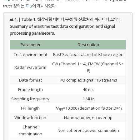
truth 정의는
표 3
에 제시하였다.
표 1. | Table 1.
해상시험 데이터 구성 및 신호처리 파라미터 요약 |
Summary of maritime test data configuration and signal
processing parameters.
Parameter
Description
Test environment
East Sea coastal and offshore region
CW (Channel 1～4), FMCW (Channel 5～
Radar waveform
8)
Data format
I/Q complex signal, 16 streams
Frame length
40 ms
Sampling frequency
1 MHz
FFT length
N
=10,000 (decimation factor D=4)
FFT
Window function
Hann window, no overlap
Channel
Non-coherent power summation
combination