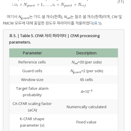
(11)
Z
r
e
f
(
i
)
=
z
i
−
N
r
e
f
−
N
g
u
a
r
d
,
…
,
z
i
−
N
g
u
a
r
d
−
1
∪
z
i
+
N
g
u
a
r
d
+
1
,
…
,
z
i
+
N
g
u
a
r
d
+
N
r
∪
+
+
1
,
…
,
+
+
z
N
z
N
N
i
g
u
a
r
d
i
g
u
a
r
d
r
e
f
여기서
N
는 가드 셀 개수(한쪽),
N
는 참조 셀 개수(한쪽)이며, CW 및
guard
ref
FMCW 모두에 대해 동일한 윈도우 파라미터를 적용하였다(
표 5
).
표 5. | Table 5.
CFAR 처리 파라미터 | CFAR processing
parameters.
Parameter
Description
Reference cells
N
=30 (per side)
ref
Guard cells
N
=2 (per side)
guard
Window size
65 cells
Target false alarm
−4
4×10
probability
CA-CFAR scaling factor
Numerically calculated
(aCA)
K-CFAR shape
Fixed value
parameter (v)