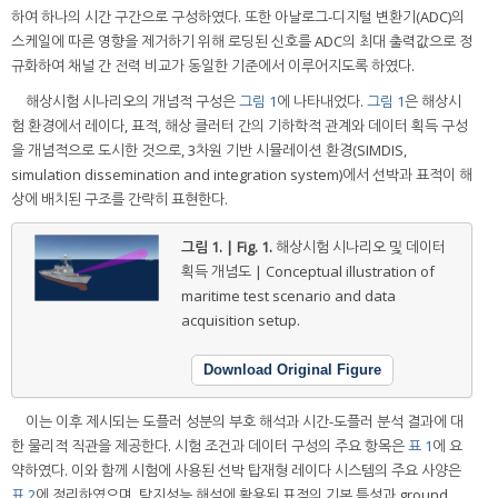
하여 하나의 시간 구간으로 구성하였다. 또한 아날로그-디지털 변환기(ADC)의
스케일에 따른 영향을 제거하기 위해 로딩된 신호를 ADC의 최대 출력값으로 정
규화하여 채널 간 전력 비교가 동일한 기준에서 이루어지도록 하였다.
해상시험 시나리오의 개념적 구성은
그림 1
에 나타내었다.
그림 1
은 해상시
험 환경에서 레이다, 표적, 해상 클러터 간의 기하학적 관계와 데이터 획득 구성
을 개념적으로 도시한 것으로, 3차원 기반 시뮬레이션 환경(SIMDIS,
simulation dissemination and integration system)에서 선박과 표적이 해
상에 배치된 구조를 간략히 표현한다.
그림 1. | Fig. 1.
해상시험 시나리오 및 데이터
획득 개념도 | Conceptual illustration of
maritime test scenario and data
acquisition setup.
Download Original Figure
이는 이후 제시되는 도플러 성분의 부호 해석과 시간-도플러 분석 결과에 대
한 물리적 직관을 제공한다. 시험 조건과 데이터 구성의 주요 항목은
표 1
에 요
약하였다. 이와 함께 시험에 사용된 선박 탑재형 레이다 시스템의 주요 사양은
표 2
에 정리하였으며, 탐지성능 해석에 활용된 표적의 기본 특성과 ground