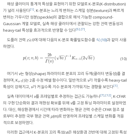
해상 클러터의 통계적 특성을 표현하기 위한 모델로 K-분포(K-distribution)
[1]
가 널리 사용된다
. K-분포는 느리게 변하는 스케일 성분(texture)과 빠르게
변하는 가우시안 성분(speckle)의 결합으로 해석 가능한 compound-
Gaussian 계열 모델로, 실측 해상 클러터에서 관찰되는 강한 전력 변동성과
[5]
,
[7]
heavy-tail 특성을 효과적으로 반영할 수 있다
.
도플러 전력
z
≧0에 대해 다음의 K-분포 확률밀도함수를
식 (10)
과 같이 사용
하였다.
2
−
−
−
−
b
−
1
v
√
√
(
;
,
)
=
(
)
(
2
)
p
(
z
;
v
,
b
)
=
2
b
Γ
(
v
)
(
b
z
)
v
−
1
K
v
−
1
(
2
b
z
)
p
z
v
b
b
z
K
b
z
(10)
−
1
v
(
)
Γ
v
여기서
v
는 형상(shape) 파라미터로 분포의 꼬리 두께(클러터 변동성)를 결
정하며, K
(·)는 2종 수정 베셀 함수이다. 일반적으로
v
가 작을수록 heavy-tail
v
-1
[1]
특성이 강해지고,
v
가 커질수록 지수 분포에 가까워지는 경향을 보인다
.
[7]
,
[12]
실측 데이터에서
v
를 프레임별로 추정하는 접근도 가능하나
, K-CFAR
의 구현 단순화와 결과 재현성 확보를 위해
v
를 고정 튜닝 파라미터로 설정하였
다. 대신, 해상환경에서 시간에 따라 변화하는 평균 전력 수준은 CFAR 참조 셀
로부터 추정한 국부 평균 전력
μ
(m)로 반영하여 프레임별 스케일 변화를 적응
적으로 보정하였다.
이러한 접근에서 K-분포의 꼬리 특성(
v
)은 해상환경 전반에 대해 고정된 특성