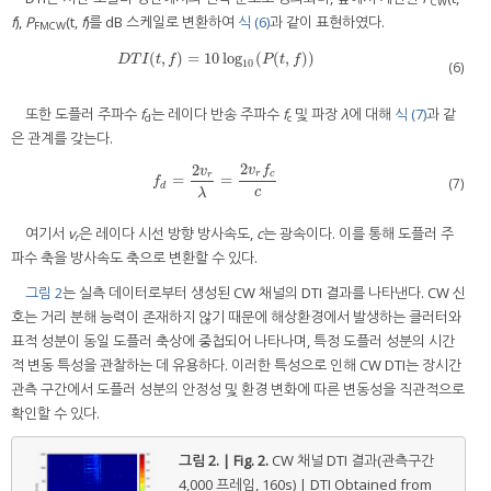
CW
f
),
P
(t,
f
)를 dB 스케일로 변환하여
식 (6)
과 같이 표현하였다.
FMCW
(
,
)
=
10
log
(
(
,
)
)
D
T
I
(
t
,
f
)
=
10
log
10
(
P
(
t
,
f
)
)
D
T
I
t
f
P
t
f
10
(6)
또한 도플러 주파수
f
는 레이다 반송 주파수
f
및 파장
λ
에 대해
식 (7)
과 같
d
c
은 관계를 갖는다.
2
2
v
f
v
r
c
r
=
=
f
d
=
2
v
r
λ
=
2
v
r
f
c
c
(7)
f
d
c
λ
여기서
v
은 레이다 시선 방향 방사속도,
c
는 광속이다. 이를 통해 도플러 주
r
파수 축을 방사속도 축으로 변환할 수 있다.
그림 2
는 실측 데이터로부터 생성된 CW 채널의 DTI 결과를 나타낸다. CW 신
호는 거리 분해 능력이 존재하지 않기 때문에 해상환경에서 발생하는 클러터와
표적 성분이 동일 도플러 축상에 중첩되어 나타나며, 특정 도플러 성분의 시간
적 변동 특성을 관찰하는 데 유용하다. 이러한 특성으로 인해 CW DTI는 장시간
관측 구간에서 도플러 성분의 안정성 및 환경 변화에 따른 변동성을 직관적으로
확인할 수 있다.
그림 2. | Fig. 2.
CW 채널 DTI 결과(관측구간
4,000 프레임, 160s) | DTI Obtained from