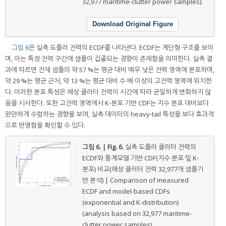
32,977 maritime-clutter power samples).
Download Original Figure
그림 6
은 실측 도플러 전력의 ECDF를 나타낸다. ECDF는 계단형 구조를 보이
며, 이는 특정 전력 구간에 샘플이 집중되는 경향이 존재함을 의미한다. 실측 결
과에 따르면 전체 샘플의 약 57 %는 평균 대비 매우 낮은 전력 영역에 분포하며,
약 29 %는 평균 근처, 약 13 %는 평균 대비 수 배 이상의 고전력 영역에 위치한
다. 이러한 분포 특성은 해상 클러터 전력이 시간에 따라 균일하게 변화하지 않
음을 시사한다. 또한 고전력 영역에서 K-분포 기반 CDF는 지수 분포 대비보다
완만하게 수렴하는 경향을 보여, 실측 데이터의 heavy-tail 특성을 보다 효과적
으로 반영함을 확인할 수 있다.
그림 6. | Fig. 6.
실측 도플러 클러터 전력의
ECDF와 통계모델 기반 CDF(지수 분포 및 K-
분포) 비교(해상 클러터 전력 32,977개 샘플기
반 분석) | Comparison of measured
ECDF and model-based CDFs
(exponential and K-distribution)
(analysis based on 32,977 maritime-
clutter power samples).