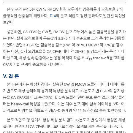
본 연구의
v
=1.5는 CW 및 FMCW 환경 모두에서 검출확률과 오경보율 간의
균형적인 절충점에 해당하며,
표 4
의 분포 적합도 검정 결과와도 일관된 특성을
보인다.
종합하면, CA-CFAR는 CW 및 FMCW 신호 모두에서 높은 검출확률을 유지하
는 반면, 실제 오경보율이 목표값의 3.3~5.1 배 수준으로 크게 증가하는 경향을
보였다. 반면 K-CFAR는 검출확률 감소(CW: 약 28 %, FMCW : 약 2 %)를 감수
하는 대신, 실제 오경보율을 CA-CFAR 대비 약 28~34 % 감소시키는 특성이 나
타났으며, 해상 실측 환경에서는 응용 목적에 따른
P
-
P
trade-off를 고려한
d
FA
CFAR 기법 선택이 중요함을 시사한다.
Ⅴ. 결 론
본 논문에서는 해상환경에서 실측된 CW 및 FMCW 도플러 레이다 데이터를
기반으로 해상 클러터의 통계적 특성을 분석하고, K-분포 기반 CFAR의 탐지성
능을 CA-CFAR와 비교·분석하였다. 실측 도플러 전력 분포 분석 결과, 해상 클러
터는 heavy-tail 특성을 보였으며, 이는 지수 분포 대비 실측 데이터를 보다 효
과적으로 반영함을 적합도 검정(A~D 통계량 약 11 % 개선)을 통해 확인하였다.
분포 적합도 및 임계치 형성 특성 분석 결과, K-분포 기반 임계치 형성은 해상
클러터 환경에서 CA-CFAR 대비 보다 보수적인 오경보 제어 특성을 나타냈다.