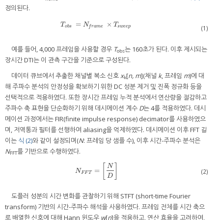
정의된다.
=
×
T
o
b
s
=
N
f
r
a
m
e
×
T
s
w
e
e
p
T
N
T
o
b
s
s
w
e
e
p
(1)
f
r
a
m
e
예를 들어, 4,000 프레임을 사용할 경우
T
는 160초가 된다. 이후 제시되는
obs
장시간 DTI는 이 관측 구간을 기준으로 구성된다.
데이터 큐브에서 추출한 채널별 복소 신호
x
[
n, m
](채널
k
, 프레임
m
)에 대
k
해 주파수 분석의 안정성을 확보하기 위한 DC 성분 제거 및 진폭 정규화 등을
선택적으로 적용하였다. 또한 장시간 프레임 누적 분석에서 연산량을 절감하고
주파수 축 표현을 단순화하기 위해 데시메이션 계수
D
는 4를 적용하였다. 데시
메이션 과정에서는 FIR(finite impulse response) decimator를 사용하였으
며, 저역통과 필터를 선행하여 aliasing을 억제하였다. 데시메이션 이후 FFT 길
이는
식 (2)
와 같이 설정되며(
N
: 프레임 당 샘플 수), 이후 시간-주파수 분석은
N
를 기반으로 수행하였다.
FFT
[
]
N
=
N
F
F
T
=
N
D
(2)
N
F
F
T
D
도플러 성분의 시간 변화를 관찰하기 위해 STFT (short-time Fourier
transform) 기반의 시간-주파수 해석을 사용하였다. 프레임 전체를 시간 축으
로 배열한 신호에 대해 Hann 윈도우
w
[
n
]을 적용하고, 연산 효율을 고려하여,