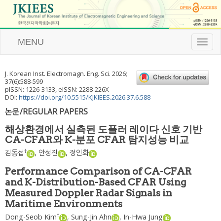
MENU
T
o
g
g
J. Korean Inst. Electromagn. Eng. Sci.
2026
;
l
37
(
6
):
588
-
599
e
pISSN: 1226-3133, eISSN: 2288-226X
n
DOI:
https://doi.org/10.5515/KJKIEES.2026.37.6.588
a
논문/REGULAR PAPERS
v
i
해상환경에서 실측된 도플러 레이다 신호 기반
g
CA-CFAR와 K-분포 CFAR 탐지성능 비교
a
t
†
김동섭
,
안성진
,
정인화
i
o
Performance Comparison of CA-CFAR
n
and K-Distribution-Based CFAR Using
Measured Doppler Radar Signals in
Maritime Environments
†
Dong-Seob Kim
,
Sung-Jin Ahn
,
In-Hwa Jung