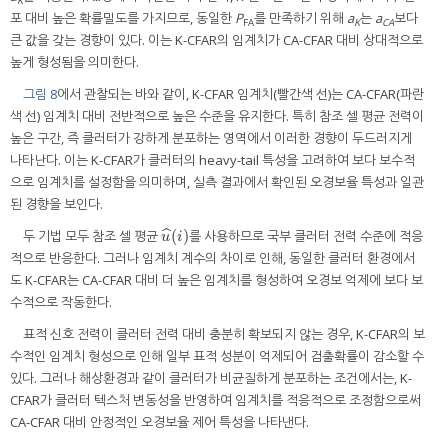
K
포 대비 높은 확률밀도를 가지므로, 동일한
P
를 만족하기 위해
a
는
a
보다
FA
K
CA
큰 값을 갖는 경향이 있다. 이는 K-CFAR의 임계치가 CA-CFAR 대비 상대적으로
높게 형성됨을 의미한다.
그림 8
에서 관찰되는 바와 같이, K-CFAR 임계치(빨간색 선)는 CA-CFAR(파란
색 선) 임계치 대비 전반적으로 높은 수준을 유지한다. 특히 참조 셀 평균 전력이
높은 구간, 즉 클러터가 강하게 분포하는 영역에서 이러한 경향이 두드러지게
나타난다. 이는 K-CFAR가 클러터의 heavy-tail 특성을 고려하여 보다 보수적
으로 임계치를 설정함을 의미하며, 실측 결과에서 확인된 오경보율 특성과 일관
된 경향을 보인다.
(
)
ˆ
두 기법 모두 참조 셀 평균
를 사용하므로 국부 클러터 전력 수준에 적응
u
^
(
i
)
u
i
적으로 반응한다. 그러나 임계치 계수의 차이로 인해, 동일한 클러터 환경에서
도 K-CFAR는 CA-CFAR 대비 더 높은 임계치를 형성하여 오경보 억제에 보다 보
수적으로 작동한다.
표적 신호 전력이 클러터 전력 대비 충분히 확보되지 않는 경우, K-CFAR의 보
수적인 임계치 형성으로 인해 일부 표적 성분이 억제되어 검출확률이 감소할 수
있다. 그러나 해상환경과 같이 클러터가 비균질하게 분포하는 조건에서는, K-
CFAR가 클러터 텍스처 변동성을 반영하여 임계치를 적응적으로 조정함으로써
CA-CFAR 대비 안정적인 오경보율 제어 특성을 나타낸다.