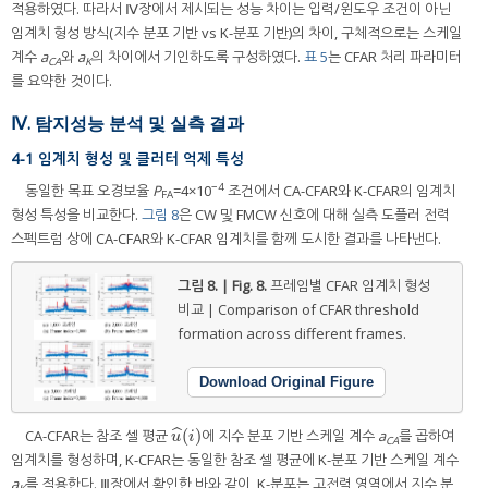
적용하였다. 따라서 Ⅳ장에서 제시되는 성능 차이는 입력/윈도우 조건이 아닌
임계치 형성 방식(지수 분포 기반 vs K-분포 기반)의 차이, 구체적으로는 스케일
계수
a
와
a
의 차이에서 기인하도록 구성하였다.
표 5
는 CFAR 처리 파라미터
CA
K
를 요약한 것이다.
Ⅳ. 탐지성능 분석 및 실측 결과
4-1 임계치 형성 및 클러터 억제 특성
−4
동일한 목표 오경보율
P
=4×10
조건에서 CA-CFAR와 K-CFAR의 임계치
FA
형성 특성을 비교한다.
그림 8
은 CW 및 FMCW 신호에 대해 실측 도플러 전력
스펙트럼 상에 CA-CFAR와 K-CFAR 임계치를 함께 도시한 결과를 나타낸다.
그림 8. | Fig. 8.
프레임별 CFAR 임계치 형성
비교 | Comparison of CFAR threshold
formation across different frames.
Download Original Figure
(
)
ˆ
CA-CFAR는 참조 셀 평균
에 지수 분포 기반 스케일 계수
a
를 곱하여
u
^
(
i
)
u
i
CA
임계치를 형성하며, K-CFAR는 동일한 참조 셀 평균에 K-분포 기반 스케일 계수
a
를 적용한다. Ⅲ장에서 확인한 바와 같이, K-분포는 고전력 영역에서 지수 분