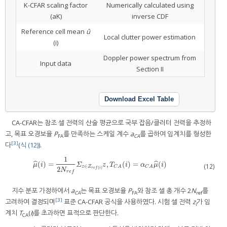
K-CFAR scaling factor
Numerically calculated using
(aK)
inverse CDF
Reference cell mean
û
Local clutter power estimation
(i)
Doppler power spectrum from
Input data
Section II
Download Excel Table
CA-CFAR는 참조 셀 전력의 산술 평균으로 국부 잡음/클러터 전력을 추정하
고, 목표 오경보율
P
를 만족하는 스케일 계수
a
를 곱하여 임계치를 형성한
FA
CA
[3]
다
(
식 (12)
).
1
(
)
=
,
(
)
=
(
)
ˆ
ˆ
μ
^
(
i
)
=
1
2
N
r
e
f
Σ
z
∈
Z
r
e
f
(
i
)
z
,
T
C
A
(
i
)
=
α
C
A
μ
^
(
i
)
μ
i
Σ
z
T
i
α
μ
i
(12)
∈
z
Z
C
A
C
A
2
(
)
r
e
f
i
N
r
e
f
지수 분포 가정하에서
a
는 목표 오경보율
P
와 참조 셀 총 개수 2
N
를
CA
FA
ref
[3]
고려하여 결정되며
표준 CA-CFAR 공식을 사용하였다. 시험 셀 전력
z
가 임
i
계치
T
(
i
)를 초과하면 표적으로 판단한다.
CA