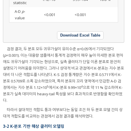
statistic
A-D
p
-
<0.001
<0.001
value
Download Excel Table
검정 결과, 두 분포 모두 귀무가설이 유의수준 α=0.05에서 기각되었다
(
p
<0.001). 이는 대용량 샘플에서 통계적 검정력이 매우 높아 미세한 분포 편차
에도 귀무가설이 기각되는 현상으로, 실측 클러터가 단일 이론 분포로 완전히
설명되기 어려움을 의미한다. 그러나 상대적 비교 관점에서 K-분포는 지수 분포
대비 더 나은 적합도를 나타냈다. K-S 검정 통계량은 지수 분포 0.5711에서 K-
분포 0.5709로 소폭 감소하였으며, 특히 분포의 꼬리 영역에서 민감한 A-D 검
5
4
정에서는 지수 분포 1.12×10
에서 K-분포 9.99×10
으로 약 11 % 감소하여 K-
분포가 실측 데이터의 heavy-tail 특성을 보다 효과적으로 반영함을 확인하였
다.
따라서 절대적인 적합도 통과 여부보다는 동일 조건 하 두 분포 모델 간의 상
대적 적합도를 비교하는 관점에서 검정 결과를 해석하였다.
3-2 K-분포 기반 해상 클러터 모델링