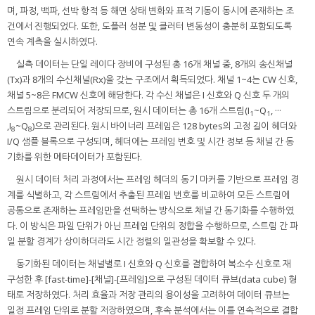
며, 파정, 백파, 선박 항적 등 해면 상태 변화와 표적 기동이 동시에 존재하는 조
건에서 진행되었다. 또한, 도플러 성분 및 클러터 변동성이 충분히 포함되도록
연속 계측을 실시하였다.
실측 데이터는 단일 레이다 장비에 구성된 총 16개 채널 중, 8개의 송신채널
(Tx)과 8개의 수신채널(Rx)을 갖는 구조에서 획득되었다. 채널 1~4는 CW 신호,
채널 5~8은 FMCW 신호에 해당한다. 각 수신 채널은 I 신호와 Q 신호 두 개의
스트림으로 분리되어 저장되므로, 원시 데이터는 총 16개 스트림(I
~Q
, ···
1
1
,I
~Q
)으로 관리된다. 원시 바이너리 프레임은 128 bytes의 고정 길이 헤더와
8
8
I/Q 샘플 블록으로 구성되며, 헤더에는 프레임 번호 및 시간 정보 등 채널 간 동
기화를 위한 메타데이터가 포함된다.
원시 데이터 처리 과정에서는 프레임 헤더의 동기 마커를 기반으로 프레임 경
계를 식별하고, 각 스트림에서 추출된 프레임 번호를 비교하여 모든 스트림에
공통으로 존재하는 프레임만을 선택하는 방식으로 채널 간 동기화를 수행하였
다. 이 방식은 파일 단위가 아닌 프레임 단위의 정합을 수행하므로, 스트림 간 파
일 분할 경계가 상이하더라도 시간 정렬의 일관성을 확보할 수 있다.
동기화된 데이터는 채널별로 I 신호와 Q 신호를 결합하여 복소수 신호로 재
구성한 후 [fast-time]-[채널]-[프레임]으로 구성된 데이터 큐브(data cube) 형
태로 저장하였다. 처리 효율과 저장 관리의 용이성을 고려하여 데이터 큐브는
일정 프레임 단위로 분할 저장하였으며, 후속 분석에서는 이를 연속적으로 결합