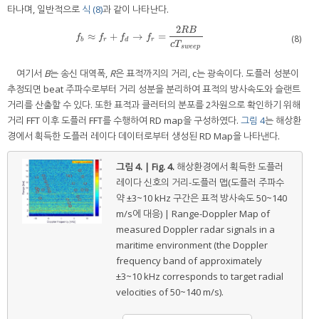
타나며, 일반적으로
식 (8)
과 같이 나타난다.
2
R
B
≈
+
→
=
f
b
≈
f
r
+
f
d
→
f
r
=
2
R
B
c
T
s
w
e
e
p
f
f
f
f
(8)
b
r
d
r
c
T
s
w
e
e
p
여기서
B
는 송신 대역폭,
R
은 표적까지의 거리, c는 광속이다. 도플러 성분이
추정되면 beat 주파수로부터 거리 성분을 분리하여 표적의 방사속도와 슬랜트
거리를 산출할 수 있다. 또한 표적과 클러터의 분포를 2차원으로 확인하기 위해
거리 FFT 이후 도플러 FFT를 수행하여 RD map을 구성하였다.
그림 4
는 해상환
경에서 획득한 도플러 레이다 데이터로부터 생성된 RD Map을 나타낸다.
그림 4. | Fig. 4.
해상환경에서 획득한 도플러
레이다 신호의 거리-도플러 맵(도플러 주파수
약 ±3~10 kHz 구간은 표적 방사속도 50~140
m/s에 대응) | Range-Doppler Map of
measured Doppler radar signals in a
maritime environment (the Doppler
frequency band of approximately
±3~10 kHz corresponds to target radial
velocities of 50~140 m/s).