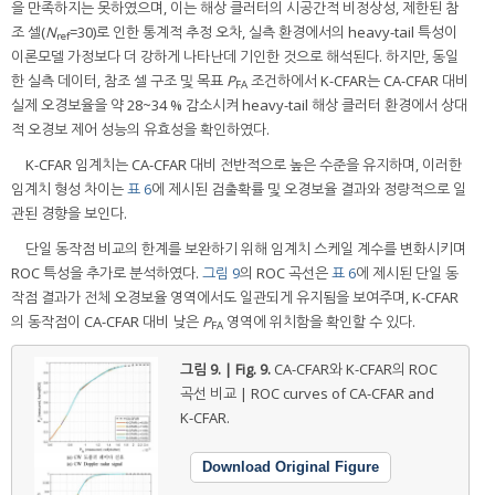
을 만족하지는 못하였으며, 이는 해상 클러터의 시공간적 비정상성, 제한된 참
조 셀(
N
=30)로 인한 통계적 추정 오차, 실측 환경에서의 heavy-tail 특성이
ref
이론모델 가정보다 더 강하게 나타난데 기인한 것으로 해석된다. 하지만, 동일
한 실측 데이터, 참조 셀 구조 및 목표
P
조건하에서 K-CFAR는 CA-CFAR 대비
FA
실제 오경보율을 약 28~34 % 감소시켜 heavy-tail 해상 클러터 환경에서 상대
적 오경보 제어 성능의 유효성을 확인하였다.
K-CFAR 임계치는 CA-CFAR 대비 전반적으로 높은 수준을 유지하며, 이러한
임계치 형성 차이는
표 6
에 제시된 검출확률 및 오경보율 결과와 정량적으로 일
관된 경향을 보인다.
단일 동작점 비교의 한계를 보완하기 위해 임계치 스케일 계수를 변화시키며
ROC 특성을 추가로 분석하였다.
그림 9
의 ROC 곡선은
표 6
에 제시된 단일 동
작점 결과가 전체 오경보율 영역에서도 일관되게 유지됨을 보여주며, K-CFAR
의 동작점이 CA-CFAR 대비 낮은
P
영역에 위치함을 확인할 수 있다.
FA
그림 9. | Fig. 9.
CA-CFAR와 K-CFAR의 ROC
곡선 비교 | ROC curves of CA-CFAR and
K-CFAR.
Download Original Figure