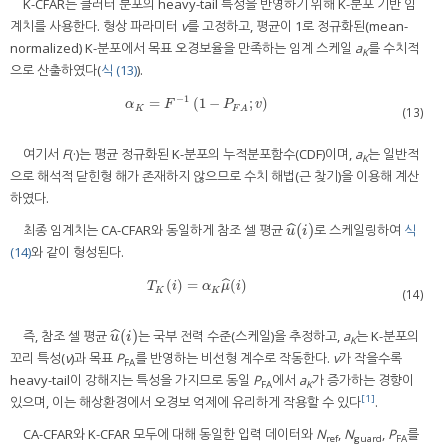
K-CFAR는 클러터 분포의 heavy-tail 특성을 반영하기 위해 K-분포 기반 임
계치를 사용한다. 형상 파라미터
v
를 고정하고, 평균이 1로 정규화된(mean-
normalized) K-분포에서 목표 오경보율을 만족하는 임계 스케일
a
를 수치적
K
으로 산출하였다(
식 (13)
).
−
1
=
(
1
−
;
)
α
K
=
F
−
1
1
−
P
F
A
;
v
α
F
P
v
K
(13)
F
A
여기서
F
(·)는 평균 정규화된 K-분포의 누적분포함수(CDF)이며,
a
는 일반적
K
으로 해석적 닫힌형 해가 존재하지 않으므로 수치 해법(근 찾기)을 이용해 계산
하였다.
(
)
ˆ
최종 임계치는 CA-CFAR와 동일하게 참조 셀 평균
로 스케일링하여
식
u
^
(
i
)
u
i
(14)
와 같이 형성된다.
(
)
=
(
)
ˆ
T
K
(
i
)
=
α
K
μ
^
(
i
)
T
i
α
μ
i
K
K
(14)
(
)
ˆ
즉, 참조 셀 평균
는 국부 전력 수준(스케일)을 추정하고,
a
는 K-분포의
u
^
(
i
)
u
i
K
꼬리 특성(
v
)과 목표
P
를 반영하는 비선형 계수로 작동한다.
v
가 작을수록
FA
heavy-tail이 강해지는 특성을 가지므로 동일
P
에서
a
가 증가하는 경향이
FA
K
[1]
있으며, 이는 해상환경에서 오경보 억제에 유리하게 작용할 수 있다
.
CA-CFAR와 K-CFAR 모두에 대해 동일한 입력 데이터와
N
,
N
,
P
를
ref
guard
FA