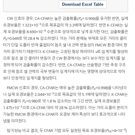
Download Excel Table
CW 신호의 경우, CA-CFAR는 높은 검출확률(
P
= 0.906)을 유지한 반면, 실제
d
−3
오경보율은 1.323×10
으로 목표값의 약 3.3배에 달하였다. 반면 K-CFAR는 실
−4
제 오경보율을 8.690×10
수준으로 상대적으로 낮게 유지한 대신, 검출확률은
P
=0.649로 약 28.4 % 감소하였다. 이는 거리 분해능 부재로 모든 거리의 클러
d
터가 단일 도플러 빈에 중첩되어 참조 셀 내 전력 변동성이 FMCW 환경 대비 현
저히 증가하기 때문이다. K-CFAR는 고정된 형상 파라미터
v
로 임계치를 형성하
므로 참조 셀 간 클러터 변동이 큰 CW 환경에서는 보다 보수적인 임계치를 설
정하게 되어 검출확률이 감소한다. 반면, CA-CFAR는 산술평균 기반 추정 구조
로 인해 참조 셀 전력의 국부 변동이 임계치에 미치는 영향에 상대적으로 작아
보다 안정적인 임계치를 형성한다.
FMCW 신호의 경우, CA-CFAR는 매우 높은 검출확률(
P
=0.998)을 나타냈으
d
−3
나 실제 오경보율은 2.044×10
으로 목표값의 약 5.1배에 달하였다. K-CFAR는
검출확률이
P
=0.980로 약 1.8 % 감소하는 데 그친 반면, 실제 오경보율은
d
−3
1.475×10
으로 CA-CFAR 대비 약 28 % 감소하였다. 이는 거리-도플러 분리가
가능한 FMCW 환경에서 K-CFAR의 오경보 제어 특성이 보다 효과적으로 나타
냄을 의미한다.
−4
탐지성능 비교 결과, 두 CFAR 기법 모두 설정된 목표 오경보율(
P
=4×10
)
FA