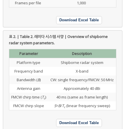
Frames per file
1,000
Download Excel Table
표 2. | Table 2.
레이다 시스템 사양 | Overview of shipborne
radar system parameters.
Parameter
Description
Platform type
Shipborne radar system
Frequency band
X-band
Bandwidth (
B
)
CW: single frequency/FMCW: 50 MHz
Antenna gain
Approximately 40 dBi
FMCW chirp time (
T
)
40 ms (same as frame length)
c
FMCW chirp slope
S
=
B
/
T
(linear frequency sweep)
c
Download Excel Table