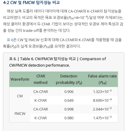
4-2 CW 및 FMCW 탐지성능 비교
해상 실측 도플러 레이다 데이터에 대해 CA-CFAR와 K-CFAR의 탐지성능을
−4
비교하였다. 비교의 목적은 목표 오경보율(
P
=4×10
) 달성 여부 자체보다는,
FA
해상 클러터 환경에서 두 CFAR 기법이 보이는 상대적인 오경보 제어 특성과 검
출 성능 간의 trade-off를 분석하는 데 있다.
표 6
은 CW 및 FMCW 신호에 대해 CA-CFAR와 K-CFAR를 적용했을 때 검출
확률(
P
)과 실제 오경보율(
P
)을 요약한 결과이다.
d
FA
표 6. | Table 6.
CW/FMCW 탐지성능 비교 | Comparison of
CW/FMCW detection performance.
CFAR
Detection
False alarm rate
Waveform
method
probability (
P
)
(
P
)
d
FA
−3
CA-CFAR
0.906
1.323×10
CW
−4
K-CFAR
0.649
8.690×10
−3
CA-CFAR
0.998
2.044×10
FMCW
−3
K-CFAR
0.980
1.475×10