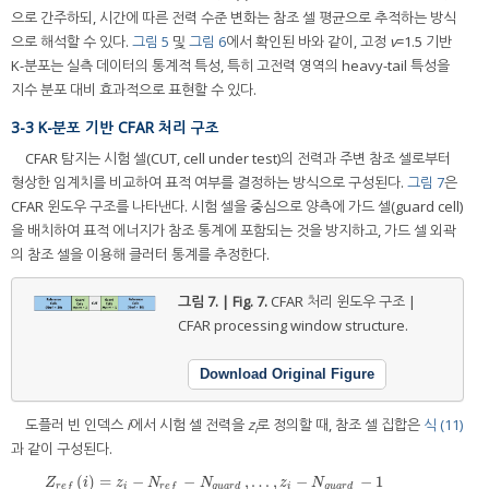
으로 간주하되, 시간에 따른 전력 수준 변화는 참조 셀 평균으로 추적하는 방식
으로 해석할 수 있다.
그림 5
및
그림 6
에서 확인된 바와 같이, 고정
v
=1.5 기반
K-분포는 실측 데이터의 통계적 특성, 특히 고전력 영역의 heavy-tail 특성을
지수 분포 대비 효과적으로 표현할 수 있다.
3-3 K-분포 기반 CFAR 처리 구조
CFAR 탐지는 시험 셀(CUT, cell under test)의 전력과 주변 참조 셀로부터
형상한 임계치를 비교하여 표적 여부를 결정하는 방식으로 구성된다.
그림 7
은
CFAR 윈도우 구조를 나타낸다. 시험 셀을 중심으로 양측에 가드 셀(guard cell)
을 배치하여 표적 에너지가 참조 통계에 포함되는 것을 방지하고, 가드 셀 외곽
의 참조 셀을 이용해 클러터 통계를 추정한다.
그림 7. | Fig. 7.
CFAR 처리 윈도우 구조 |
CFAR processing window structure.
Download Original Figure
도플러 빈 인덱스
i
에서 시험 셀 전력을
z
로 정의할 때, 참조 셀 집합은
식 (11)
i
과 같이 구성된다.
(
)
=
−
−
,
…
,
−
−
1
Z
i
z
N
N
z
N
i
g
u
a
r
d
i
g
u
a
r
d
r
e
f
r
e
f