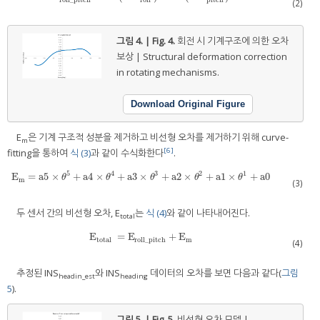
(2)
그림 4. | Fig. 4.
회전 시 기계구조에 의한 오차
보상 | Structural deformation correction
in rotating mechanisms.
Download Original Figure
E
은 기계 구조적 성분을 제거하고 비선형 오차를 제거하기 위해 curve-
m
[6]
fitting을 통하여
식 (3)
과 같이 수식화한다
.
5
4
3
2
1
E
=
a
5
×
+
a
4
×
+
a
3
×
+
a
2
×
+
a
1
×
+
a
0
E
m
=
a
5
×
θ
5
+
a
4
×
θ
4
+
a
3
×
θ
3
+
a
2
×
θ
2
+
a
1
×
θ
1
+
a
0
θ
θ
θ
θ
θ
m
(3)
두 센서 간의 비선형 오차, E
는
식 (4)
와 같이 나타내어진다.
total
E
=
E
+
E
E
total
=
E
roll_pitch
+
E
m
total
roll_pitch
m
(4)
추정된 INS
와 INS
데이터의 오차를 보면 다음과 같다(
그림
headin_est
heading
5
).
그림 5. | Fig. 5.
비선형 오차 모델 |