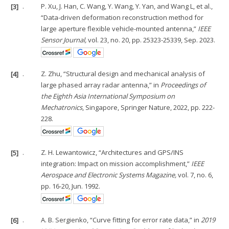
[3]
.
P. Xu, J. Han, C. Wang, Y. Wang, Y. Yan, and Wang L, et al.,
“Data-driven deformation reconstruction method for
large aperture flexible vehicle-mounted antenna,”
IEEE
Sensor Journal,
vol. 23, no. 20, pp. 25323-25339, Sep. 2023.
[4]
.
Z. Zhu, “Structural design and mechanical analysis of
large phased array radar antenna,” in
Proceedings of
the Eighth Asia International Symposium on
Mechatronics
, Singapore, Springer Nature, 2022, pp. 222-
228.
[5]
.
Z. H. Lewantowicz, “Architectures and GPS/INS
integration: Impact on mission accomplishment,”
IEEE
Aerospace and Electronic Systems Magazine,
vol. 7, no. 6,
pp. 16-20, Jun. 1992.
[6]
.
A. B. Sergienko, “Curve fitting for error rate data,” in
2019