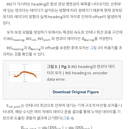
INS가 지시하는 heading은 항상 관성 평면상의 북쪽을 나타내지만, 선회부
에 있는 엔코더는 레이다가 설치되는 방향에 따라 정해지기 때문에 현재 장착된
위치의 레이다의 방향과 실제 heading과의 차이로 인하여 offset이 발생하게
된다.
오차 보정 모델을 생성하기 위해서는 특정된 속도로 안테나 회전 운용 구간에
서 INS
, INS
, INS
와 엔코더 데이터인
θ
을 저장한다.
heading
roll
pitch
Bearing
INS
과
θ
의 offset을 보정한 후에 오차는
그림 3
이 허용치를 초
heading
Bearing
과하는 것을 확인할 수 있다.
그림 3. | Fig. 3.
INS heading과 엔코더 데이
터의 오차 | INS heading vs. encoder
data error.
Download Original Figure
E
는 안테나의 회전으로 인하여 생기는 기계 구조적 비선형 오차를 나
roll_pitch
타내며, 해당 수식은 여러 차례의 레이다 운용 결과를 통해 누적된 데이터를 기
반으로 도출된 경험적 결과에 근거한다(
그림 4
).
E
=
sin
(
INS
)
×
sin
(
INS
)
E
roll_pitch
=
sin
INS
roll
×
sin
INS
pitch
roll_pitch
roll
pitch