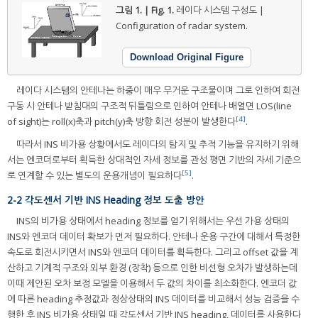
그림 1. | Fig. 1.
레이다 시스템 구성도 |
Configuration of radar system.
Download Original Figure
레이다 시스템의 안테나는 하중이 매우 무거운 구조물이며 그로 인하여 회전
구동 시 안테나 받침대의 구조적 뒤틀림으로 인하여 안테나 배열면 LOS(line
[4]
of sight)는 roll(x)축과 pitch(y)축 방향 회전 성분이 발생한다
.
따라서 INS 비가용 상황에서도 레이다의 탐지 및 추적 기능을 유지하기 위해
서는 엔코더로부터 획득한 상대적인 자세 정보를 관성 평면 기반의 자세 기준으
[5]
로 연계할 수 있는 별도의 운용개념이 필요하다
.
2-2 각도센서 기반 INS Heading 정보 도출 방안
INS의 비가용 상태에서 heading 정보를 얻기 위해서는 우선 가용 상태의
INS와 엔코더 데이터 확보가 먼저 필요하다. 안테나 운용 구간에 대해서 특정한
속도로 회전시키면서 INS와 엔코더 데이터를 획득한다. 그리고 offset 값을 계
산하고 기계적 구조와 외부 환경 (장착) 등으로 인한 비선형 오차가 발생하는데
이때 제안된 오차 보정 모델을 이용해서 두 값의 차이를 최소화한다. 엔코더 값
에 따른 heading 추정값과 정상상태의 INS 데이터를 비교해서 성능 검증을 수
행한 후 INS 비가용 상태일 때 각도센서 기반 INS heading, 데이터를 사용한다