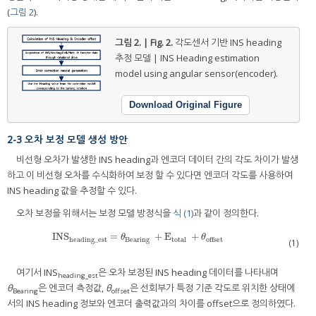
(
그림 2
).
그림 2. | Fig. 2.
각도센서 기반 INS heading
추정 모델 | INS Heading estimation
model using angular sensor(encoder).
Download Original Figure
2-3 오차 보정 모델 생성 방안
비선형 오차가 발생한 INS heading과 엔코더 데이터 간의 각도 차이가 발생
하고 이 비선형 오차를 수식화하여 보정 할 수 있다면 엔코더 각도를 사용하여
INS heading 값을 추정할 수 있다.
오차 보정을 위해서는 보정 모델 방정식을
식 (1)
과 같이 정의한다.
INS
=
+
E
+
INS
heading_est
=
θ
Bearing
+
E
total
+
θ
offset
θ
θ
heading_est
Bearing
total
offset
(1)
여기서 INS
은 오차 보정된 INS heading 데이터를 나타내며
heading_est
θ
은 엔코더 측정값,
θ
은 선회부가 특정 기준 각도로 위치한 상태에
Bearing
offset
서의 INS heading 정보와 엔코더 출력값과의 차이를 offset으로 정의하였다.