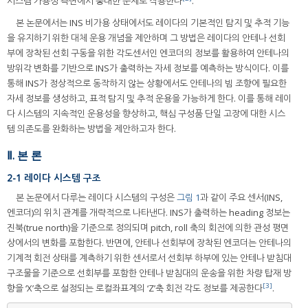
시스템 가용성 측면에서 중대한 문제로 작용한다
.
본 논문에서는 INS 비가용 상태에서도 레이다의 기본적인 탐지 및 추적 기능
을 유지하기 위한 대체 운용 개념을 제안하며 그 방법은 레이다의 안테나 선회
부에 장착된 선회 구동을 위한 각도센서인 엔코더의 정보를 활용하여 안테나의
방위각 변화를 기반으로 INS가 출력하는 자세 정보를 예측하는 방식이다. 이를
통해 INS가 정상적으로 동작하지 않는 상황에서도 안테나의 빔 조향에 필요한
자세 정보를 생성하고, 표적 탐지 및 추적 운용을 가능하게 한다. 이를 통해 레이
다 시스템의 지속적인 운용성을 향상하고, 핵심 구성품 단일 고장에 대한 시스
템 의존도를 완화하는 방법을 제안하고자 한다.
Ⅱ. 본 론
2-1 레이다 시스템 구조
본 논문에서 다루는 레이다 시스템의 구성은
그림 1
과 같이 주요 센서(INS,
엔코더)의 위치 관계를 개략적으로 나타낸다. INS가 출력하는 heading 정보는
진북(true north)을 기준으로 정의되며 pitch, roll 축의 회전에 의한 관성 평면
상에서의 변화를 포함한다. 반면에, 안테나 선회부에 장착된 엔코더는 안테나의
기계적 회전 상태를 계측하기 위한 센서로서 선회부 하부에 있는 안테나 받침대
구조물을 기준으로 선회부를 포함한 안테나 받침대의 운송을 위한 차량 탑재 방
[3]
향을 ‘X’축으로 설정되는 로컬좌표계의 ‘Z’축 회전 각도 정보를 제공한다
.