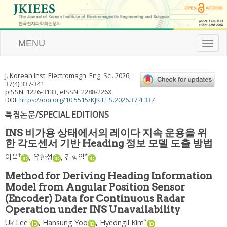
MENU
T
o
g
g
J. Korean Inst. Electromagn. Eng. Sci.
2026
;
l
37
(
4
):
337
-
341
e
pISSN: 1226-3133, eISSN: 2288-226X
n
DOI:
https://doi.org/10.5515/KJKIEES.2026.37.4.337
a
특집논문/SPECIAL EDITIONS
v
i
INS 비가용 상태에서의 레이다 지속 운용을 위
g
한 각도센서 기반 Heading 정보 모델 도출 방법
a
t
†
*
이욱
,
유한성
,
김형일
i
o
Method for Deriving Heading Information
n
Model from Angular Position Sensor
(Encoder) Data for Continuous Radar
Operation under INS Unavailability
†
*
Uk Lee
,
Hansung Yoo
,
Hyeongil Kim