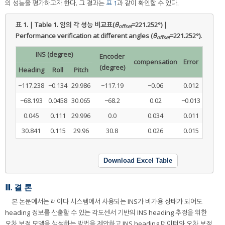
의 성능을 평가하고자 한다. 그 결과는
표 1
과 같이 확인할 수 있다.
표 1. | Table 1.
임의 각 성능 비교표(
θ
=221.252°) |
offset
Performance verification at different angles (
θ
=221.252°).
offset
INS (degree)
Encoder
compensation
Error
(degree)
Heading
Roll
Pitch
−117.238
−0.134
29.986
−117.19
−0.06
0.012
−68.193
0.0458
30.065
−68.2
0.02
−0.013
0.045
0.111
29.996
0.0
0.034
0.011
30.841
0.115
29.96
30.8
0.026
0.015
Download Excel Table
Ⅲ. 결 론
본 논문에서는 레이다 시스템에서 사용되는 INS가 비가용 상태가 되어도
heading 정보를 산출할 수 있는 각도센서 기반의 INS heading 추정을 위한
오차 보정 모델을 생성하는 방법을 제안하고 INS heading 데이터와 오차 보정