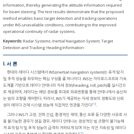
information, thereby generating the attitude information required
for beam steering. The test results demonstrate that the proposed
method enables basic target detection and tracking operations
under INS-unavailable conditions, contributing to the improved
operational continuity of radar systems.
Keywords:
Radar Systems; Inertial Navigation System; Target
Detection and Tracking; Heading Information
Ⅰ. 서 론
현대의 레이다 시스템에서 INS(inertial navigation system)는 표적 탐지
및 추적 성능을 좌우하는 핵심 구성품 중 하나이다. INS는 자이로스코프와 가속
도계를 기반으로 레이다 안테나의 자세 정보(heading, roll, pitch)를 실시간으
로 제공하며, 레이다는 해당 정보를 토대로 좌표변환을 통해 안테나에서 송신하
는 빔의 조향을 제어한다. 따라서, INS가 제공하는 자세 정보의 정확도와 신뢰
[1]
성이 레이다 전체 시스템 성능에 직접적인 연관을 가진다
.
그러나 INS가 고장, 전파 간섭, 환경적인 제약, 통신 오류 등 다양한 사유로 사
용 불가능한 경우가 생길 경우, 레이다 안테나는 정상적인 빔 조향이 불가능해
져 표적 탐지 및 추적 성능이 급격히 저하되게 되며 이는 작전 지속성 및 레이다
[2]