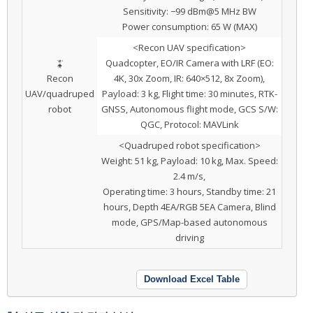
Sensitivity: −99 dBm@5 MHz BW
Power consumption: 65 W (MAX)
<Recon UAV specification>
Quadcopter, EO/IR Camera with LRF (EO:
Recon
4K, 30x Zoom, IR: 640×512, 8x Zoom),
UAV/quadruped
Payload: 3 kg, Flight time: 30 minutes, RTK-
robot
GNSS, Autonomous flight mode, GCS S/W:
QGC, Protocol: MAVLink
<Quadruped robot specification>
Weight: 51 kg, Payload: 10 kg, Max. Speed:
2.4 m/s,
Operating time: 3 hours, Standby time: 21
hours, Depth 4EA/RGB 5EA Camera, Blind
mode, GPS/Map-based autonomous
driving
Download Excel Table