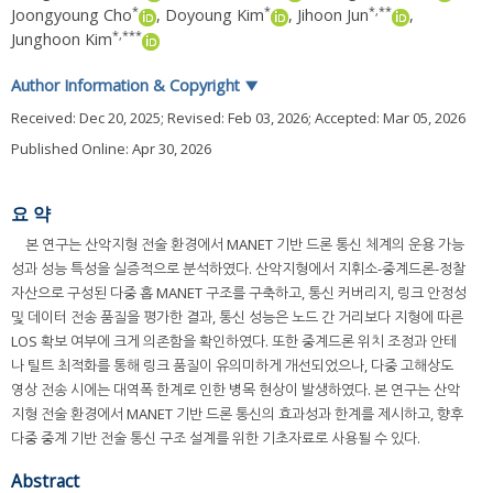
*
*
*
,
**
Joongyoung Cho
,
Doyoung Kim
,
Jihoon Jun
,
*
,
***
Junghoon Kim
Author Information & Copyright
▼
Received:
Dec 20, 2025
; Revised:
Feb 03, 2026
; Accepted:
Mar 05, 2026
Published Online: Apr 30, 2026
요 약
본 연구는 산악지형 전술 환경에서 MANET 기반 드론 통신 체계의 운용 가능
성과 성능 특성을 실증적으로 분석하였다. 산악지형에서 지휘소-중계드론-정찰
자산으로 구성된 다중 홉 MANET 구조를 구축하고, 통신 커버리지, 링크 안정성
및 데이터 전송 품질을 평가한 결과, 통신 성능은 노드 간 거리보다 지형에 따른
LOS 확보 여부에 크게 의존함을 확인하였다. 또한 중계드론 위치 조정과 안테
나 틸트 최적화를 통해 링크 품질이 유의미하게 개선되었으나, 다중 고해상도
영상 전송 시에는 대역폭 한계로 인한 병목 현상이 발생하였다. 본 연구는 산악
지형 전술 환경에서 MANET 기반 드론 통신의 효과성과 한계를 제시하고, 향후
다중 중계 기반 전술 통신 구조 설계를 위한 기초자료로 사용될 수 있다.
Abstract