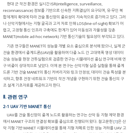
현대 군 작전 환경은 실시간 ISR(intelligence, surveillance,
reconnaissance) 정보를 기반으로 신속한 지휘결심이 요구되며, 유·무인 복
합체계의 확대에 따라 전술 통신망의 중요성이 지속적으로 증가하고 있다. 그러
나 산악지형에서는 지형 굴곡과 고저 차로 인해 LOS(line-of-sight) 확보가 어
렵고, 고정형 통신 인프라 구축에도 한계가 있어 이동성과 자율성을 갖춘
MANET(mobile ad-hoc network) 기반 통신기술의 필요성이 부각되고 있다.
기존 연구들은 MANET의 성능을 개별 요소 중심으로 분석해 왔으나, 실제 군
전술 환경에서 중계드론(UAV)을 활용하여 다중 노드 간 고대역폭 영상 데이터
전송 성능을 현장 전투실험으로 검증한 연구는 시뮬레이션 중심 연구에 비해 연
구 비중이 상대적으로 낮았다. 이에 본 연구는 산악지형 실증 실험을 통해 중계
드론 기반 전술 MANET의 통신 커버리지와 링크 안정성, 데이터 전송 특성을 분
석하고, 향후 전장 네트워크 기반의 작전 개념을 구현하기 위한 전술 통신의 구
조 설계 기초자료를 제공하고자 한다.
Ⅱ. 관련 연구
2-1 UAV 기반 MANET 통신
UAV를 전술 통신망의 중계 노드로 활용하는 연구는 산악 등 지형 제약 환경
에서 MANET 구조의 연결성 확보를 중심으로 진행되어 왔다. 참고문헌 [
1
]은 산
악 지형 기반 MANET 시뮬레이션을 통해 지형 차폐로 인한 성능 저하를 UAV 고