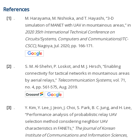
References
[1]
.
M. Harayama, M. Nishioka, and T. Hayashi, “3-D
simulation of MANET with UAV in mountainous areas,” in
2020 35th International Technical Conference on
Circuits/Systems, Computers and Communications(ITC-
CSCC)
, Nagoya, Jul. 2020, pp. 166-171.
[2]
.
S. M. Al-Shehri, P. Loskot, and M. J. Hirsch, “Enabling
connectivity for tactical networks in mountainous areas
by aerial relays,”
Telecommunication Systems
, vol. 71,
no. 4, pp. 561-575, Aug. 2019.
[3]
.
Y. Kim, Y. Lee, J. Jeon, J. Choi, S. Park, B. C. Jung, and H. Lee,
“Performance analysis of probabilistic relay UAV
selection method considering neighbor UAV
characteristics in FANETs,”
The Journal of Korean
Institute of Communications and Information Sciences
,