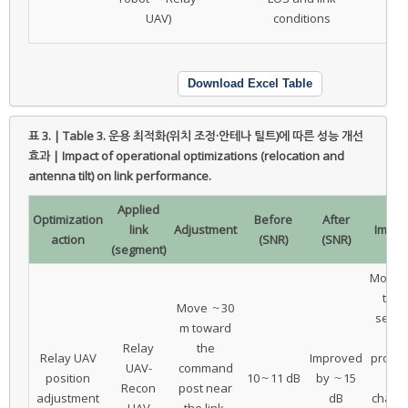
UAV)
conditions
Download Excel Table
표 3. | Table 3.
운용 최적화(위치 조정·안테나 틸트)에 따른 성능 개선
효과 | Impact of operational optimizations (relocation and
antenna tilt) on link performance.
Applied
Optimization
Before
After
link
Adjustment
Implic
action
(SNR)
(SNR)
(segment)
Mount
terra
Move ～30
sensit
m toward
lo
Relay
the
Relay UAV
Improved
propag
UAV-
command
position
10～11 dB
by ～15
pa
Recon
post near
adjustment
dB
change