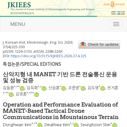
MENU
T
o
g
g
J. Korean Inst. Electromagn. Eng. Sci.
2026
;
l
37
(
4
):
325
-
330
e
pISSN: 1226-3133, eISSN: 2288-226X
n
DOI:
https://doi.org/10.5515/KJKIEES.2026.37.4.325
a
특집논문/SPECIAL EDITIONS
v
i
산악지형 내 MANET 기반 드론 전술통신 운용
g
및 성능 검증
a
t
*
,
**
*
,
†
*
*
*
김동환
,
김득화
,
신승훈
,
조중영
,
김도영
,
전지훈
i
*
,
**
*
,
***
,
김정훈
o
n
Operation and Performance Evaluation of
MANET-Based Tactical Drone
Communications in Mountainous Terrain
*
,
**
*
,
†
*
Donghwan Kim
,
Deukhwa Kim
,
Seunghoon Shin
,