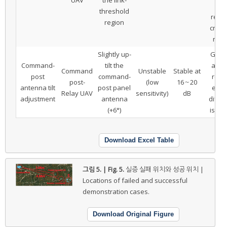
UAV
the link-
si
threshold
reloc
region
criter
requ
Slightly up-
Geom
Command-
tilt the
alig
Command
Unstable
Stable at
post
command-
refle
post-
(low
16～20
antenna tilt
post panel
elev
Relay UAV
sensitivity)
dB
adjustment
antenna
diffe
(+6°)
is eff
Download Excel Table
그림 5. | Fig. 5.
실증 실패 위치와 성공 위치 |
Locations of failed and successful
demonstration cases.
Download Original Figure