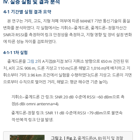
Ⅳ. 실증 실험 및 결과 분석
4-1 기간별 실험 결과 요약
본 연구는 거리, 고도, 지형 차폐 여부에 따른 MANET 기반 통신기술의 품질
변화를 분석하였다. 각 실험에서는 지휘소–중계드론, 중계드론–정찰자산간
SNR과 RSSI를 측정하여 링크 안정성을 측정하고, 지형 영향 및 장비 설정 변화
에 따른 성능 차이를 검토하였다.
4-1-1 1차 실험
중계드론을
그림 2
의 A지점(B지점 보다 지휘소 방향으로 650 m 전진된 위
치, A의 고도 906 m, 드론 지상고 110 m(드론 해발고 1,016 m)에 배치하고 지
휘소부터 거리 3.96 km 조건에서 실험을 수행하였다(드론 지상고: 드론이 지면
으로부터 수직으로 떨어진 거리, 해발고: 평균 해수면 기준 높이).
지휘소–중계드론 간 링크: SNR 20 dB 수준에 RSSI −60 dBm으로 측
정(6 dBi omni antenna×4).
중계드론-정찰 링크: SNR 11 dB 수준에 RSSI −79 dBm으로 불연속
적·반복적 링크 단절 발생.
그림 2. | Fig. 2.
중계드론(A, B) 위치 및 정찰