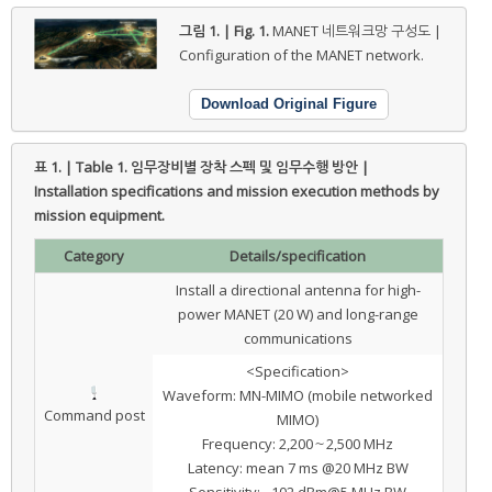
그림 1. | Fig. 1.
MANET 네트워크망 구성도 |
Configuration of the MANET network.
Download Original Figure
표 1. | Table 1.
임무장비별 장착 스펙 및 임무수행 방안 |
Installation specifications and mission execution methods by
mission equipment.
Category
Details/specification
Install a directional antenna for high-
power MANET (20 W) and long-range
communications
<Specification>
Waveform: MN-MIMO (mobile networked
Command post
MIMO)
Frequency: 2,200～2,500 MHz
Latency: mean 7 ms @20 MHz BW