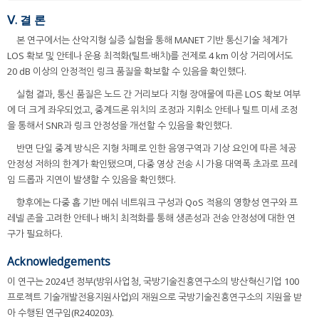
Ⅴ. 결 론
본 연구에서는 산악지형 실증 실험을 통해 MANET 기반 통신기술 체계가
LOS 확보 및 안테나 운용 최적화(틸트·배치)를 전제로 4 km 이상 거리에서도
20 dB 이상의 안정적인 링크 품질을 확보할 수 있음을 확인했다.
실험 결과, 통신 품질은 노드 간 거리보다 지형 장애물에 따른 LOS 확보 여부
에 더 크게 좌우되었고, 중계드론 위치의 조정과 지휘소 안테나 틸트 미세 조정
을 통해서 SNR과 링크 안정성을 개선할 수 있음을 확인했다.
반면 단일 중계 방식은 지형 차폐로 인한 음영구역과 기상 요인에 따른 체공
안정성 저하의 한계가 확인됐으며, 다중 영상 전송 시 가용 대역폭 초과로 프레
임 드롭과 지연이 발생할 수 있음을 확인했다.
향후에는 다중 홉 기반 메쉬 네트워크 구성과 QoS 적용의 영향성 연구와 프
레넬 존을 고려한 안테나 배치 최적화를 통해 생존성과 전송 안정성에 대한 연
구가 필요하다.
Acknowledgements
이 연구는 2024년 정부(방위사업청, 국방기술진흥연구소의 방산혁신기업 100
프로젝트 기술개발전용지원사업)의 재원으로 국방기술진흥연구소의 지원을 받
아 수행된 연구임(R240203).