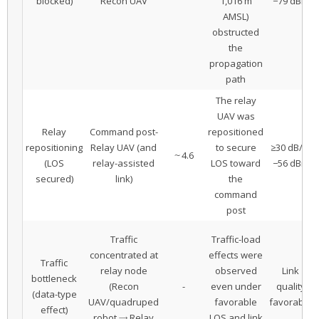
blocked)
Recon UAV
1,016 m
−79 dBm
AMSL)
obstructed
the
propagation
path
The relay
UAV was
Relay
Command post-
repositioned
repositioning
Relay UAV (and
to secure
≥30 dB/～
～4.6
(LOS
relay-assisted
LOS toward
−56 dBm
secured)
link)
the
command
post
Traffic
Traffic-load
concentrated at
effects were
Traffic
relay node
observed
Link
bottleneck
(Recon
-
even under
quality
(data-type
UAV/quadruped
favorable
favorable
effect)
robot → Relay
LOS and link