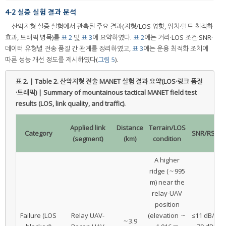
4-2 실증 실험 결과 분석
산악지형 실증 실험에서 관측된 주요 결과(지형/LOS 영향, 위치·틸트 최적화
효과, 트래픽 병목)를
표 2
및
표 3
에 요약하였다.
표 2
에는 거리·LOS 조건·SNR·
데이터 유형별 전송 품질 간 관계를 정리하였고,
표 3
에는 운용 최적화 조치에
따른 성능 개선 정도를 제시하였다(
그림 5
).
표 2. | Table 2.
산악지형 전술 MANET 실험 결과 요약(LOS·링크 품질
·트래픽) | Summary of mountainous tactical MANET field test
results (LOS, link quality, and traffic).
Applied link
Distance
Terrain/LOS
Category
SNR/RSSI
(segment)
(km)
condition
A higher
ridge (～995
m) near the
relay-UAV
position
Failure (LOS
Relay UAV-
(elevation ～
≤11 dB/～
～3.9