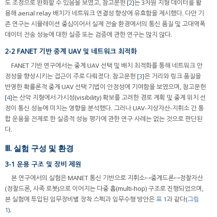
도 조정으로 완화할 수 있음을 보였고, 참고문헌 [
2
]는 3차원 지형 데이터를 활
용해 aerial relay 배치가 네트워크 연결성 향상에 유효함을 제시했다. 다만 기
존 연구는 시뮬레이션 중심이어서 실제 전술 환경에서의 통신 품질 및 고대역폭
데이터 전송 성능에 대한 실증 또는 검증에 관한 연구는 많지 않다.
2-2 FANET 기반 중계 UAV 및 네트워크 최적화
FANET 기반 연구에서는 중계 UAV 선택 및 배치 최적화를 통해 네트워크 안
정성을 향상시키는 접근이 주로 다뤄졌다. 참고문헌 [
3
]은 거리와 링크 품질을
반영한 확률론적 중계 UAV 선택 기법이 안정성에 기여함을 보였으며, 참고문헌
[
4
]는 산악 지형에서 가시성(visibility) 확보를 고려한 경로 계획 및 중계 위치 선
정이 통신 성능에 미치는 영향을 분석했다. 그러나 UAV-지상자산-지휘소 간 통
합 운용을 전제로 한 실증적 성능 평가에 관한 연구 사례는 없는 것으로 판단된
다.
Ⅲ. 실험 구성 및 환경
3-1 운용 구조 및 장비 제원
본 연구에서의 실험은 MANET 통신 기반으로 지휘소↔중계드론↔정찰자산
(정찰드론, 사족 로봇)으로 이어지는 다중 홉(multi-hop) 구조로 진행되었으며,
본 실험에 투입된 임무장비별 장착 스펙과 임무수행 방안은
표 1
과 같다(
그림
1
).