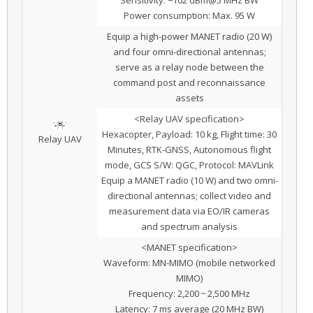
Sensitivity: −102 dBm@5 MHz BW
Power consumption: Max. 95 W
Equip a high-power MANET radio (20 W)
and four omni-directional antennas;
serve as a relay node between the
command post and reconnaissance
assets
<Relay UAV specification>
Hexacopter, Payload: 10 kg, Flight time: 30
Relay UAV
Minutes, RTK-GNSS, Autonomous flight
mode, GCS S/W: QGC, Protocol: MAVLink
Equip a MANET radio (10 W) and two omni-
directional antennas; collect video and
measurement data via EO/IR cameras
and spectrum analysis
<MANET specification>
Waveform: MN-MIMO (mobile networked
MIMO)
Frequency: 2,200～2,500 MHz
Latency: 7 ms average (20 MHz BW)