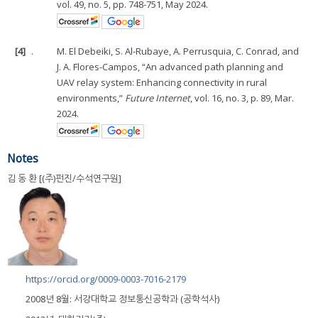
vol. 49, no. 5, pp. 748-751, May 2024.
[4]
.
M. El Debeiki, S. Al-Rubaye, A. Perrusquia, C. Conrad, and
J. A. Flores-Campos, “An advanced path planning and
UAV relay system: Enhancing connectivity in rural
environments,”
Future Internet
, vol. 16, no. 3, p. 89, Mar.
2024.
Notes
김 동 환 [(주)펀진/수석연구원]
https://orcid.org/0009-0003-7016-2179
2008년 8월: 서강대학교 정보통신공학과 (공학석사)