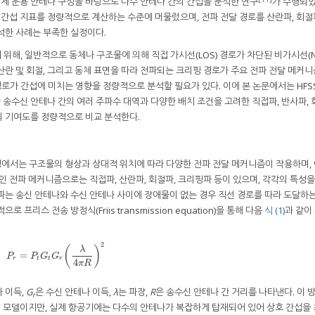
제 운용 안테나 구성을 바탕으로 다수 안테나 간의 간섭을 분석한 연구
가 수행되었
 간섭 지표를 정량적으로 계산하는 수준에 머물렀으며, 전파 전달 경로를 산란파, 회절
석한 사례는 부족한 실정이다.
해, 일반적으로 동체나 구조물에 의해 직접 가시선(LOS) 경로가 차단된 비가시선(NL
산란 및 회절, 그리고 동체 표면을 따라 전파되는 크리핑 경로가 주요 전파 전달 메커
경로가 간섭에 미치는 영향을 정량적으로 분석할 필요가 있다. 이에 본 논문에서는 HFSS
 송수신 안테나 간의 여러 주파수 대역과 다양한 배치 조건을 고려한 직접파, 반사파, 
의 기여도를 정량적으로 비교 분석한다.
에서는 구조물의 형상과 상대적 위치에 따라 다양한 전파 전달 메커니즘이 작용하며, 
인 전파 메커니즘으로는 직접파, 산란파, 회절파, 크리핑파 등이 있으며, 각각의 특성
파는 송신 안테나와 수신 안테나 사이에 장애물이 없는 경우 직선 경로를 따라 도달하는
프리스 전송 방정식(Friis transmission equation)을 통해 다음
식 (1)
과 같이
2
(
)
λ
=
P
r
=
P
t
G
t
G
r
λ
4
π
R
2
P
P
G
G
r
t
t
r
4
π
R
 이득,
G
은 수신 안테나 이득,
λ
는 파장,
R
은 송수신 안테나 간 거리를 나타낸다. 이 
r
 모델이지만, 실제 항공기에는 다수의 안테나가 복잡하게 탑재되어 있어 상호 간섭을