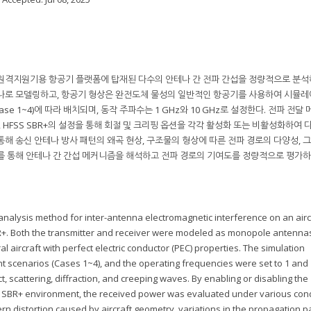
여 원격지원기용 항공기 플랫폼에 탑재된 다수의 안테나 간 전파 간섭을 정량적으로 분석
테나로 모델링하고, 항공기 형상은 완전도체 물성의 일반적인 항공기를 사용하여 시뮬레
se 1~4)에 따라 배치되며, 동작 주파수는 1 GHz와 10 GHz로 설정한다. 전파 전달
 HFSS SBR+의 설정을 통해 회절 및 크리핑 옵션을 각각 활성화 또는 비활성화하여 
해 송신 안테나 방사 패턴의 왜곡 현상, 구조물의 형상에 따른 전파 경로의 다양성, 
를 통해 안테나 간 간섭 메커니즘을 해석하고 전파 경로의 기여도를 정량적으로 평가
 analysis method for inter-antenna electromagnetic interference on an airc
R+. Both the transmitter and receiver were modeled as monopole antenna
 aircraft with perfect electric conductor (PEC) properties. The simulation
t scenarios (Cases 1~4), and the operating frequencies were set to 1 and
 scattering, diffraction, and creeping waves. By enabling or disabling the
SS SBR+ environment, the received power was evaluated under various cond
rn distortion caused by aircraft geometry, variations in the propagation p