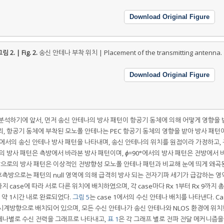
Download Original Figure
림 2. | Fig. 2.
송신 안테나 부착 위치 | Placement of the transmitting antenna.
Download Original Figure
분석하기에 앞서, 먼저 송신 안테나의 방사 패턴이 항공기 동체에 의해 어떻게 영향을
, 항공기 동체에 부착된 모노폴 안테나는 PEC 항공기 동체의 영향을 받아 방사 패턴
GHz에서의 송신 안테나 방사 패턴을 나타내며, 송신 안테나의 위치를 원점이라 가정하고,
서의 방사 패턴은 측방에서 바라본 방사 패턴이며,
ϕ
=90°에서의 방사 패턴은 전방에서 
후방으로의 방사 패턴은 이상적인 전방향성 모노폴 안테나 패턴과 비교해 눈에 띄게 왜곡
 후측방으로는 패턴의 null 영역에 의해 급격히 방사 되는 전자기파 세기가 급감하는 영
 case에 따라 서로 다른 위치에 배치하였으며, 각 case마다 Rx 1부터 Rx 9까지 총
 약 1시간 내로 완료되었다.
그림 5
는 case 1에서의 수신 안테나 배치를 나타낸다. Ca
시계방향으로 배치되어 있으며, 모든 수신 안테나가 송신 안테나와 NLOS 환경에 위치
 안테나별로 수신 전력을 그래프로 나타내고,
표 1
은 각 그래프 별로 전파 전달 메커니즘을