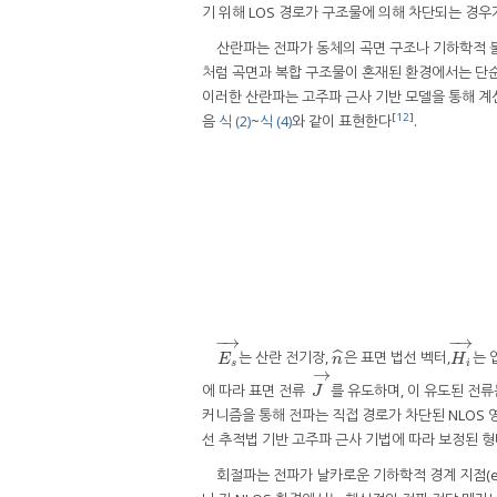
기 위해 LOS 경로가 구조물에 의해 차단되는 경우
산란파는 전파가 동체의 곡면 구조나 기하학적 불
처럼 곡면과 복합 구조물이 혼재된 환경에서는 단순
이러한 산란파는 고주파 근사 기반 모델을 통해 계산되며
[
12
]
음
식 (2)
~
식 (4)
와 같이 표현한다
.
−
→
−
→
ˆ
는 산란 전기장,
은 표면 법선 벡터,
는 
E
s
→
n
^
H
i
→
E
n
H
s
i
→
에 따라 표면 전류
를 유도하며, 이 유도된 전류
J
→
J
커니즘을 통해 전파는 직접 경로가 차단된 NLOS 영
선 추적법 기반 고주파 근사 기법에 따라 보정된 
회절파는 전파가 날카로운 기하학적 경계 지점(e