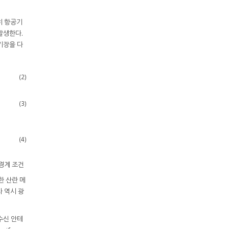
히 항공기
발생한다.
전기장을 다
(2)
(3)
(4)
경계 조건
한 산란 메
사 역시 광
수신 안테