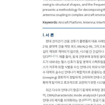
owing to structural shapes, and the frequ
presents a methodology for decomposing the
antenna coupling in complex aircraft envir
Keywords:
Aircraft Platform; Antenna; Inte
I. 서 론
현대 전자전기 전용 전투기 플랫폼의 대표 사례인 미 해
218, 광대역 전술 재밍 포드 AN/ALQ-99, 그
섭이 제대로 제어되지 않으면, 시스템 간 간섭이나 성능 저
[
8
]~[
11
]
있다
. 예를 들어, 동체 전면부에 장착된 광
드가 내보내는 펄스 신호가 동일 영역의 스펙트럼을
스가 저주파 위협 식별용 수신 안테나의 하모닉 대
수 대역의 송수신 안테나가 복합적으로 운용되는 환
(creeping) 경로까지 정밀하게 고려하여 안테나
확하게 탐지하고 효과적으로 교란하기 위한 시스템
최근 다수의 안테나가 항공기 동체에 부착된 경
어, CMA(characteristic mode analys
[
8
],[
9
]
안테나의 배치를 최적화하는 연구
, 항공기