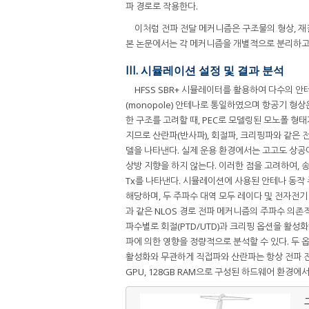
파 경로로 작용한다.
이처럼 전파 전달 메커니즘은 구조물의 형상, 재
본 논문에서는 각 메커니즘을 개별적으로 분리하고
III. 시뮬레이션 설정 및 결과 분석
HFSS SBR+ 시뮬레이터를 활용하여 다수의 
(monopole) 안테나로 통일하였으며 항공기 형
한 구조를 고려할 때, PEC로 모델링된 모노폴 형
지므로 산란파(반사파), 회절파, 크리핑파와 같은
델을 나타낸다. 실제 운용 환경에서는 고고도 상공
상방 지향을 하지 않는다. 이러한 점을 고려하여,
Tx를 나타낸다. 시뮬레이션에 사용된 안테나 동작 주파수
해당하며, 두 주파수 대역 모두 레이다 및 전자전기 시
과 같은 NLOS 경로 전파 메커니즘의 주파수 의존적
파수별로 회절(PTD/UTD)과 크리핑 옵션을 활
파에 의한 영향을 정량적으로 분석할 수 있다. 두
활성화와 무관하게 직접파와 산란파는 항상 전파 전달 메커
GPU, 128GB RAM으로 구성된 하드웨어 환경에
그