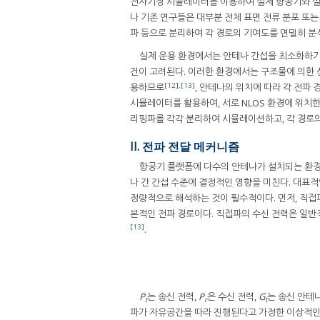
전자기장 시뮬레이터를 이용하여 실제 항공기와 실
나 기존 연구들은 대부분 전체 표면 전류 분포 또는
파 등으로 분리하여 각 경로의 기여도를 면밀히 분
실제 운용 환경에서는 안테나 간섭을 최소화하기 위
건이 고려된다. 이러한 환경에서는 구조물에 의한 
[
12
],[
13
]
용하므로
, 안테나의 위치에 따라 각 전파 
시뮬레이터를 활용하여, 서로 NLOS 환경에 위치한
리핑파를 각각 분리하여 시뮬레이션하고, 각 경로
II. 전파 전달 메커니즘
항공기 플랫폼에 다수의 안테나가 설치되는 환경
나 간 간섭 수준에 결정적인 영향을 미친다. 대표적
정량적으로 해석하는 것이 필수적이다. 먼저, 직접
본적인 전파 경로이다. 직접파의 수신 전력은 일반적으로 
[
13
]
.
P
는 송신 전력,
P
은 수신 전력,
G
는 송신 안테나
t
r
t
파가 자유공간을 따라 진행된다고 가정한 이상적인