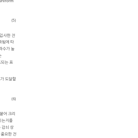
niform
(5)
 입사한 전
파됨에 따
파수가 높
는
도되는 표
호가 도달할
(6)
 붙어 크리
모이는지를
 감쇠 상
 중요한 전