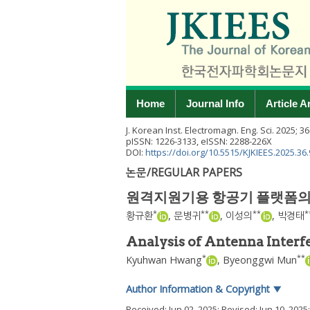
Home
Journal Info
Article A
J. Korean Inst. Electromagn. Eng. Sci.
2025
;
36
pISSN: 1226-3133, eISSN: 2288-226X
DOI:
https://doi.org/10.5515/KJKIEES.2025.36.
논문/REGULAR PAPERS
원격지원기용 항공기 플랫폼의
*
**
**
*
황규환
,
문병귀
,
이성의
,
박경태
Analysis of Antenna Interf
*
**
Kyuhwan Hwang
,
Byeonggwi Mun
Author Information & Copyright
▼
Received:
Jun 02, 2025
; Revised:
Jun 10, 2025