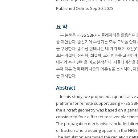
Published Online: Sep 30, 2025
요 약
본 논문은 HFSS SBR+ 시뮬레이터를 활용하
을 제안한다. 송신기와 수신기는 모두 모노폴 안
을 구성한다. 송수신 안테나는 네 가지 배치 조건(Ca
로는 직접파, 산란파, 회절파, 크리핑파를 고려하며,
에서의 수신 전력을 비교 분석한다. 시뮬레이션을 통
수에 따른 전파 메커니즘의 의존성을 분석하며, 이
을 제시한다.
Abstract
In this study, we proposed a quantitative
platform for remote support using HFSS SB
the aircraft geometry was based on a general
considered four different receiver placemen
The propagation mechanisms included direct,
diffraction and creeping options in the HF
The simulation examined the radiation patte