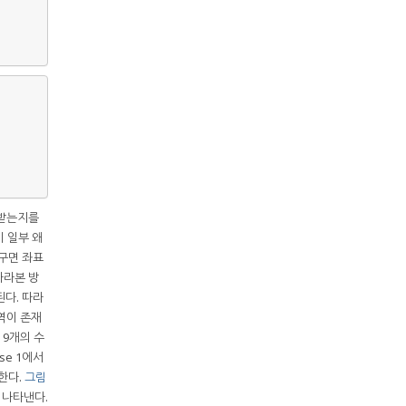
 받는지를
이 일부 왜
 구면 좌표
바라본 방
된다. 따라
역이 존재
 9개의 수
se 1에서
한다.
그림
 나타낸다.