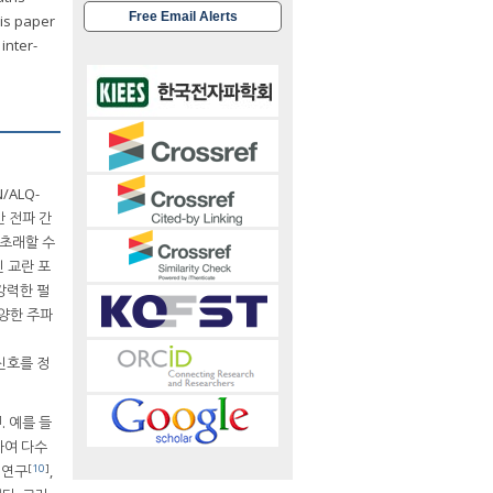
Free Email Alerts
is paper
inter-
/ALQ-
간 전파 간
를 초래할 수
신 교란 포
강력한 펄
다양한 주파
신호를 정
]
. 예를 들
석하여 다수
[
10
]
 연구
,