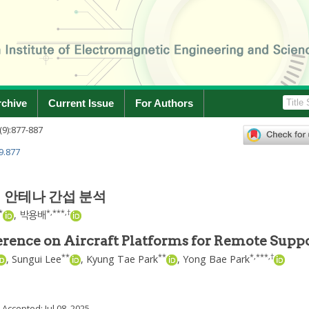
rchive
Current Issue
For Authors
(
9
):
877
-
887
9.877
 안테나 간섭 분석
*
*
,
***
,
†
,
박용배
erence on Aircraft Platforms for Remote Supp
**
**
*
,
***
,
†
,
Sungui Lee
,
Kyung Tae Park
,
Yong Bae Park
; Accepted:
Jul 08, 2025