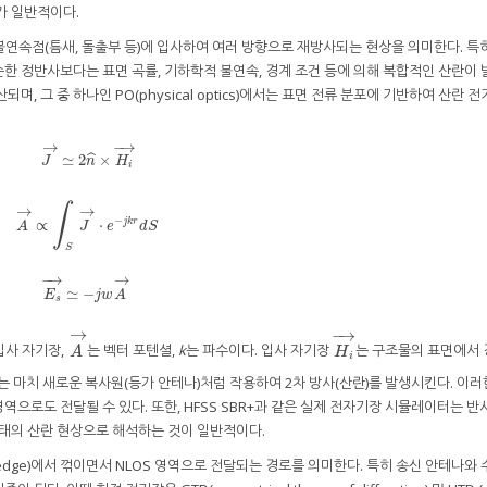
가 일반적이다.
연속점(틈새, 돌출부 등)에 입사하여 여러 방향으로 재방사되는 현상을 의미한다. 특
한 정반사보다는 표면 곡률, 기하학적 불연속, 경계 조건 등에 의해 복합적인 산란이 
, 그 중 하나인 PO(physical optics)에서는 표면 전류 분포에 기반하여 산란 
→
−
→
≃
2
×
ˆ
J
→
≃
2
n
^
×
H
i
→
J
n
H
i
∫
→
→
−
∝
⋅
j
k
r
A
→
∝
∫
S
J
→
⋅
e
−
j
k
r
d
S
A
J
e
d
S
S
→
−
→
≃
−
E
s
→
≃
−
j
w
A
→
E
j
w
A
s
→
−
→
입사 자기장,
는 벡터 포텐셜,
k
는 파수이다. 입사 자기장
는 구조물의 표면에서 
A
→
H
i
→
A
H
i
는 마치 새로운 복사원(등가 안테나)처럼 작용하여 2차 방사(산란)를 발생시킨다. 이러
역으로도 전달될 수 있다. 또한, HFSS SBR+과 같은 실제 전자기장 시뮬레이터는 반
형태의 산란 현상으로 해석하는 것이 일반적이다.
dge)에서 꺾이면서 NLOS 영역으로 전달되는 경로를 의미한다. 특히 송신 안테나와 