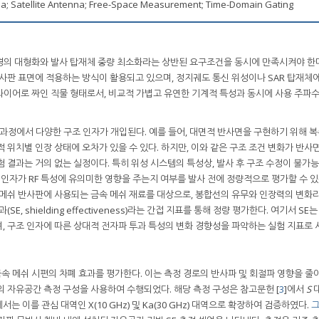
na; Satellite Antenna; Free-Space Measurement; Time-Domain Gating
경의 대형화와 발사 탑재체 중량 최소화라는 상반된 요구조건을 동시에 만족시켜야 한다
반사판 표면에 적용하는 방식이 활용되고 있으며, 정지궤도 통신 위성이나 SAR 탑재체
 와이어로 짜인 직물 형태로서, 비교적 가볍고 유연한 기계적 특성과 동시에 사용 주파
 과정에서 다양한 구조 인자가 개입된다. 예를 들어, 대면적 반사면을 구현하기 위해 
 위치별 인장 상태에 오차가 있을 수 있다. 하지만, 이와 같은 구조 조건 변화가 반사
 결과는 거의 없는 실정이다. 특히 위성 시스템의 특성상, 발사 후 구조 수정이 불가
 인자가 RF 특성에 유의미한 영향을 주는지 여부를 발사 전에 정량적으로 평가할 수 있
 메쉬 반사판에 사용되는 금속 메쉬 재료를 대상으로, 봉합선의 유무와 인장력의 변화라
, shielding effectiveness)라는 간접 지표를 통해 정량 평가한다. 여기서 SE
, 구조 인자에 따른 상대적 전자파 투과 특성의 변화 경향성을 파악하는 실험 지표로 
금속 메쉬 시편의 차폐 효과를 평가한다. 이는 측정 경로의 반사파 및 회절파 영향을 줄
의 자유공간 측정 구성을 사용하여 수행되었다. 해당 측정 구성은 참고문헌 [
3
]에서
S
대
는 이를 관심 대역인 X(10 GHz) 및 Ka(30 GHz) 대역으로 확장하여 검증하였다.
그