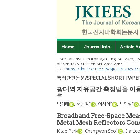
Home
Journal Info
Article A
J. Korean Inst. Electromagn. Eng. Sci.
2025
;
36
pISSN: 1226-3133, eISSN: 2288-226X
DOI:
https://doi.org/10.5515/KJKIEES.2025.36.
특집단편논문/SPECLAL SHORT PAPE
광대역 자유공간 측정법을 이용
석
*
*
*
박기태
,
서창원
,
이시아
,
박인성
Broadband Free-Space Measu
Metal Mesh Reflectors Cons
*
Kitae Park
,
Changwon Seo
,
Sia Lee