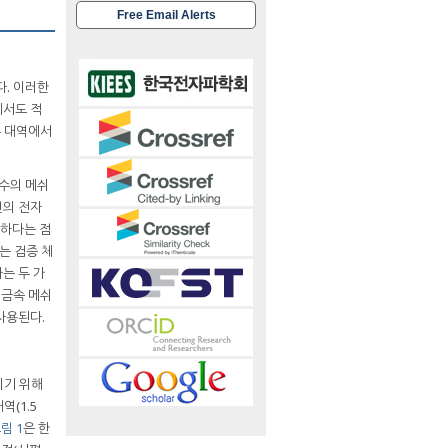
Free Email Alerts
. 이러한
에서도 적
수 대역에서
복수의 메쉬
면의 전자
능하다는 점
는 검증 체
는 두 가
는 금속 메쉬
사용된다.
이기 위해
역(1.5
림 1
은 한