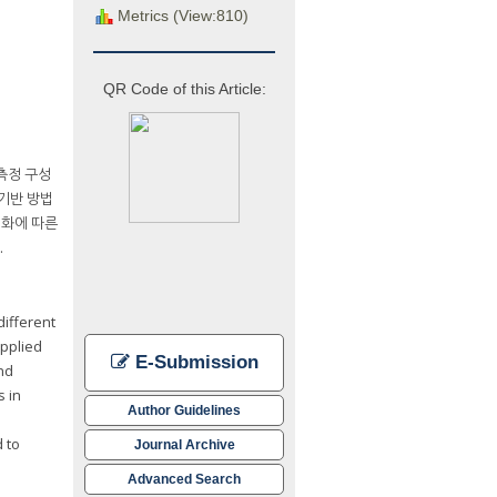
Metrics (View:810)
QR Code of this Article:
측정 구성
 기반 방법
변화에 따른
.
different
applied
E-Submission
nd
 in
Author Guidelines
d to
Journal Archive
Advanced Search