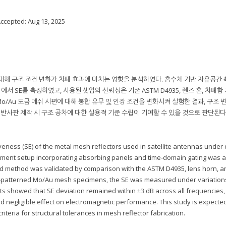
Accepted:
Aug 13, 2025
대해 구조 조건 변화가 차폐 효과에 미치는 영향을 분석하였다. 흡수체 기반 자유공간 
에서 SE를 측정하였고, 사용된 셋업의 신뢰성은 기존 ASTM D4935, 렌즈 혼, 차폐함
 Mo/Au 도금 메쉬 시편에 대해 봉합 유무 및 인장 조건을 변화시켜 실험한 결과, 구조 
메쉬 반사판 제작 시 구조 공차에 대한 실용적 기준 수립에 기여할 수 있을 것으로 판단된다
veness (SE) of the metal mesh reflectors used in satellite antennas under 
ement setup incorporating absorbing panels and time-domain gating was 
ed method was validated by comparison with the ASTM D4935, lens horn, a
as-patterned Mo/Au mesh specimens, the SE was measured under variations
ts showed that SE deviation remained within ±3 dB across all frequencies,
had negligible effect on electromagnetic performance. This study is expecte
riteria for structural tolerances in mesh reflector fabrication.