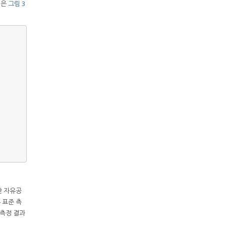
석은
그림 3
반 자유공
존 표준 측
 측정 결과