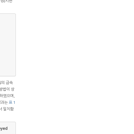
측정(시편
질의 금속
 방법이 상
용하였으며,
결과는
표 1
에서 일치함
oyed