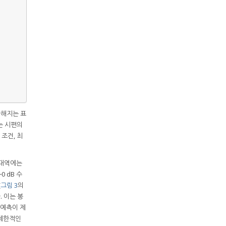
가해지는 표
는 시편의
 조건, 최
X-대역에는
0 dB 수
(
그림 3
의
. 이는 봉
 예측이 제
 제한적인