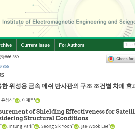
rchive
Current Issue
For Authors
(
9
):
866
-
869
9.866
RS
한 위성용 금속 메쉬 반사판의 구조 조건별 차폐 효
*
†
,
윤성식
,
이재욱
rement of Shielding Effectiveness for Satelli
idering Structural Conditions
*
*
*
†
,
Insung Park
,
Seong Sik Yoon
,
Jae-Wook Lee