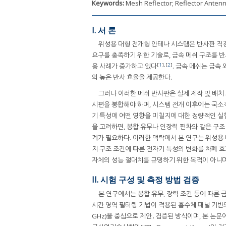
Keywords:
Mesh Reflector; Reflector Anten
I. 서 론
위성용 대형 전개형 안테나 시스템은 반사판 직
요구를 충족하기 위한 기술로, 금속 메쉬 구조를 
[
1
],[
2
]
용 사례가 증가하고 있다
. 금속 메쉬는 금속
의 높은 반사 효율을 제공한다.
그러나 이러한 메쉬 반사판은 실제 제작 및 배치
시편을 봉합해야 하며, 시스템 전개 이후에는 국소적
기 특성에 어떤 영향을 미칠지에 대한 정량적인 실험
을 고려하면, 봉합 유무나 인장력 편차와 같은 구조
계가 필요하다. 이러한 맥락에서 본 연구는 위성용
지 구조 조건에 따른 전자기 특성의 변화를 차폐 효과(SE
자체의 성능 절대치를 규명하기 위한 목적이 아니며
II. 시험 구성 및 측정 방법 검증
본 연구에서는 봉합 유무, 장력 조건 등에 따른 
시간 영역 필터링 기법이 적용된 흡수체 패널 기반
GHz)을 중심으로 제안․검증된 방식이며, 본 논문에서