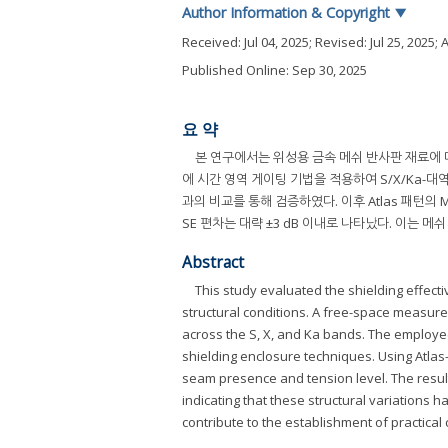
Author Information & Copyright
▼
Received:
Jul 04, 2025
; Revised:
Jul 25, 2025
; 
Published Online: Sep 30, 2025
요 약
본 연구에서는 위성용 금속 메쉬 반사판 재료에 
에 시간 영역 게이팅 기법을 적용하여 S/X/Ka-대역
과의 비교를 통해 검증하였다. 이후 Atlas 패턴의
SE 편차는 대략 ±3 dB 이내로 나타났다. 이는 
Abstract
This study evaluated the shielding effecti
structural conditions. A free-space measur
across the S, X, and Ka bands. The employ
shielding enclosure techniques. Using Atl
seam presence and tension level. The resul
indicating that these structural variations 
contribute to the establishment of practical c