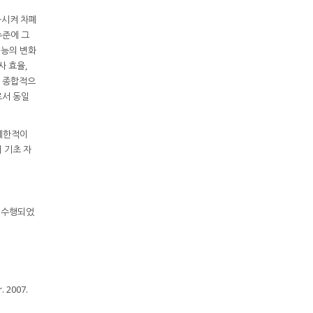
화시켜 차폐
수준에 그
성능의 변화
사 효율,
을 종합적으
로서 동일
 제한적이
 기초 자
 수행되었
r. 2007.