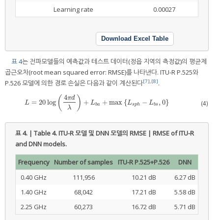
Learning rate
0.00027
Download Excel Table
표 4
는 전파모델들의 예측값과 테스트 데이터(정읍 지역의 측정값)의 평균제
곱근오차(root mean squared error: RMSE)를 나타낸다. ITU-R P.525와
[7]
,
[8]
P.526 모델에 의한 경로 손실은 다음과 같이 계산된다
.
4
(
)
π
d
=
20
log
+
+
max
{
−
,
0
}
L
=
20
log
4
π
d
λ
+
L
b
a
+
max
L
s
p
h
−
L
b
s
,
0
(4)
L
L
L
L
b
a
s
p
h
b
s
λ
표 4. | Table 4.
ITU-R 모델 및 DNN 모델의 RMSE | RMSE of ITU-R
and DNN models.
Frequency
Number of samples
ITU-R P.525+P.526
DNN
0.40 GHz
111,956
10.21 dB
6.27 dB
1.40 GHz
68,042
17.21 dB
5.58 dB
2.25 GHz
60,273
16.72 dB
5.71 dB