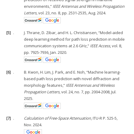
environments,”
IEEE Antennas and Wireless Propagation
Letters
, vol. 23, no. 8, pp. 2531-2535, Aug. 2024.
[5]
.
J. Thrane, D. Zibar, and H. L. Christiansen, “Model-aided
deep learning method for path loss prediction in mobile
communication systems at 2.6 GHz,”
IEEE Access
, vol. 8,
pp. 7925-7936, Jan. 2020.
[6]
.
B. Kwon, H. Lim, J. Park, and E. Noh, “Machine learning-
based path loss prediction with novel diffraction and
morphology features,”
IEEE Antennas and Wireless
Propagation Letters
, vol. 24, no. 7, pp. 2004-2008, Jul.
2025.
[7]
.
Calculation of Free-Space Attenuation
, ITU-R P. 525-5,
Nov. 2024.