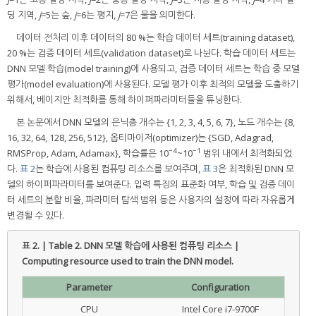
딩 지역,
j
=5는 숲,
j
=6는 평지,
j
=7은 물을 의미한다.
데이터 전처리 이후 데이터의 80 %는 학습 데이터 세트(training dataset),
20 %는 검증 데이터 세트(validation dataset)로 나뉜다. 학습 데이터 세트는
DNN 모델 학습(model training)에 사용되고, 검증 데이터 세트는 학습 중 모델
평가(model evaluation)에 사용된다. 모델 평가 이후 최적의 모델을 도출하기
위해서, 베이지안 최적화를 통해 하이퍼파라미터들을 튜닝한다.
본 논문에서 DNN 모델의 은닉층 개수는 {1, 2, 3, 4, 5, 6, 7}, 노드 개수는 {8,
16, 32, 64, 128, 256, 512}, 옵티마이저(optimizer)는 {SGD, Adagrad,
−4
−1
RMSProp, Adam, Adamax}, 학습률은 10
~10
범위 내에서 최적화되었
다.
표 2
는 학습에 사용된 컴퓨팅 리소스를 보여주며,
표 3
은 최적화된 DNN 모
델의 하이퍼파라미터를 보여준다. 입력 특징의 표준화 여부, 학습 및 검증 데이
터 세트의 분할 비율, 파라미터 탐색 범위 등은 사용자의 설정에 따라 자유롭게
변경될 수 있다.
표 2. | Table 2.
DNN 모델 학습에 사용된 컴퓨팅 리소스 |
Computing resource used to train the DNN model.
Parameter
Configuration
CPU
Intel Core i7-9700F