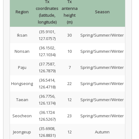
Tx
Tx
coordinates
antenna
Region
Season
(latitude,
height
longitude)
(m)
(35.9101,
Iksan
30
Spring/Summer/Winter
127.0757)
(36.1502,
Nonsan
10
Spring/Summer/Winter
127.1034)
(37.7587,
Paju
7
Spring/Summer/Winter
126.7879)
(36.5414,
Hongseong
22
Spring/Summer/Winter
126.4718)
(36.7756,
Taean
12
Spring/Summer/Winter
126.1374)
(36.1724
Seocheon
23
Spring/Summer/Winter
126.5267)
(35.6908,
Jeongeup
12
Autumn
126.8831)