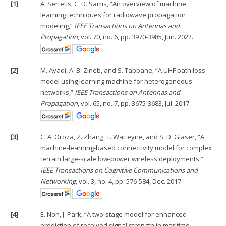
[1]
.
A. Sertetis, C. D. Sarris, “An overview of machine
learning techniques for radiowave propagation
modeling,”
IEEE Transactions on Antennas and
Propagation
, vol. 70, no. 6, pp. 3970-3985, Jun. 2022.
[2]
.
M. Ayadi, A. B. Zineb, and S. Tabbane, “A UHF path loss
model using learning machine for heterogeneous
networks,”
IEEE Transactions on Antennas and
Propagation
, vol. 65, no. 7, pp. 3675-3683, Jul. 2017.
[3]
.
C. A. Oroza, Z. Zhang, T. Watteyne, and S. D. Glaser, “A
machine-learning-based connectivity model for complex
terrain large-scale low-power wireless deployments,”
IEEE Transactions on Cognitive Communications and
Networking,
vol. 3, no. 4, pp. 576-584, Dec. 2017.
[4]
.
E. Noh, J. Park, “A two-stage model for enhanced
prediction of received signal strength in maritime