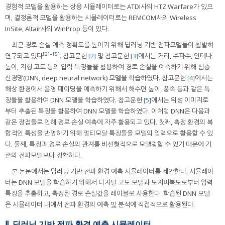
경험적 모델을 활용하는 상용 시뮬레이터로는 ATDI사의 HTZ Warfare가 있으
며, 결정론적 모델을 활용하는 시뮬레이터로는 REMCOM사의 Wireless
InSite, Altair사의 WinProp 등이 있다.
최근 경로 손실 예측 정확도를 높이기 위해 딥러닝 기반 전파모델들이 활발히
[2]
~
[5]
연구되고 있다
. 참고문헌
[2]
및 참고문헌
[3]
에서는 거리, 주파수, 안테나
높이, 지형 고도 등의 입력 특징들을 활용하여 경로 손실을 예측하기 위해 심층
신경망(DNN, deep neural network) 모델을 학습하였다. 참고문헌
[4]
에서는
해상 환경에서 음영 페이딩을 예측하기 위해서 해수면 높이, 풍속 등과 같은 특
징들을 활용하여 DNN 모델을 학습하였다. 참고문헌
[5]
에서는 위성 이미지로
부터 추출된 특징을 활용하여 DNN 모델을 학습하였다. 이처럼 DNN은 다음과
같은 장점들로 인해 경로 손실 예측에 자주 활용되고 있다. 첫째, 측정 환경의 복
합적인 특성을 반영하기 위해 멀티모달 특징들을 모델의 입력으로 활용할 수 있
다. 둘째, 특징과 경로 손실의 관계를 비선형적으로 모델링할 수 있기 때문에 기
존의 전파모델보다 정확하다.
본 논문에서는 딥러닝 기반 전파 환경 예측 시뮬레이터를 제안한다. 시뮬레이
터는 DNN 모델을 학습하기 위해서 디지털 고도 모델과 토지피복도로부터 입력
특징을 추출하고, 측정된 경로 손실값을 레이블로 사용한다. 학습된 DNN 모델
은 시뮬레이터 내에서 전파 환경의 예측 및 분석에 직접적으로 활용된다.
Ⅱ. 딥러닝 기반 전파 환경 예측 시뮬레이터