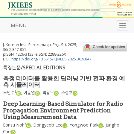
MENU
T
o
g
g
J. Korean Inst. Electromagn. Eng. Sci.
2025
;
l
36
(
9
):
847
-
851
e
pISSN: 1226-3133, eISSN: 2288-226X
n
DOI:
https://doi.org/10.5515/KJKIEES.2025.36.9.847
a
특집논문/SPECLAL EDITIONS
v
i
측정 데이터를 활용한 딥러닝 기반 전파 환경 예
g
측 시뮬레이터
a
t
†
노언수
,
이동엽
,
박용우
,
조정호
i
o
Deep Learning-Based Simulator for Radio
n
Propagation Environment Prediction
Using Measurement Data
†
Eonsu Noh
,
Dongyeob Lee
,
Yongwoo Park
,
Jungho
Cho