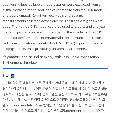
path loss values as labels. Input features were extracted from a
digital elevation model and land cover map to train the DNN model,
and approximately 6.4 million received signal strength
measurements collected across diverse geographic regions were
used. The trained DNN model could be used to predict and analyze
the radio propagation environment within the simulator. The DNN
model outperformed the International Telecommunication Union
radiocommunications model (ITU-R P.525+P.526) in predicting radio
propagation, even in previously unseen environments.
Keywords:
Deep Neural Network; Path Loss; Radio Propagation
Environment; Simulator
Ⅰ. 서 론
전파 환경을 예측하는 것은 무선 통신망의 물리 계층 설계에 있어 중요한 과
정이다. 이를 위해서는 주어진 환경에 적합한 전파모델을 사용하여 경로 손실을
정확하게 계산할 필요가 있다. 전파모델은 일반적으로 두 가지 유형으로 분류된
[1]
다
. 첫 번째는 실측 데이터를 바탕으로 통계적인 경향을 모델링한 경험적 모
델(empirical model)이며, 두 번째는 맥스웰 방정식을 기반으로 전파의 전파
메커니즘을 수치적으로 계산하는 결정론적 모델(deterministic model)이다.