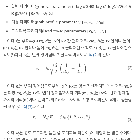
일반 파라미터(general parameter): [log(
f
/0.40), log(
d
), log(
h
/26.69),
t
log(
h
/4), |
h
-
h
|,
θ
,
θ
]
r
t
r
t
r
지형 파라미터(path profile parameter): [
ν
,
ν
,···,
ν
]
1
2
10
토지피복 파라미터(land cover parameter): [
r
,
r
,···,
r
]
1
2
7
이때
f
는 주파수(GHz),
d
는 Tx와 Rx 간 전파 거리(km),
h
는 Tx 안테나 높이
t
(m),
h
은 Rx 안테나 높이(m),
θ
는 Tx 클리어런스 각도(°),
θ
는 Rx 클리어런스
r
t
r
각도(°)이다.
v
는
i
번째 장애점의 회절 파라미터이며
식 (2)
와 같다.
i
−
−
−
−
−
−
−
−
−
−
−
−
−
√
2
1
1
(
)
(2)
=
+
v
i
=
h
i
2
λ
1
d
t
,
i
+
1
d
r
,
i
v
h
i
i
λ
d
d
,
,
t
i
r
i
이때
h
는
i
번째 장애점으로부터 Tx와 Rx를 잇는 직선까지의 최소 거리(m), λ
i
는 파장(m),
d
는 Tx와
i
번째 장애점까지의 거리(m),
d
는 Rx와 i번째 장애점
t,i
r,i
까지의 거리(m)이다. 만약 Tx와 Rx 좌표 사이의 지형 프로파일이
K
개로 샘플링
될 경우
r
는
식 (3)
과 같다.
j
=
/
,
∈
{
1
,
2
,
⋯
,
7
}
r
i
=
N
i
/
K
,
j
∈
{
1
,
2
,
⋯
,
7
}
r
N
K
j
i
i
(3)
이때
N
는 경로 프로파일 샘플 중 토지피복 타입이
j
에 해당하는 샘플 수이다.
j
j
=1은 고층 빌딩 지역,
j
=2는 중층 빌딩 지역,
j
=3은 저층 빌딩 지역,
j
=4 기타 빌