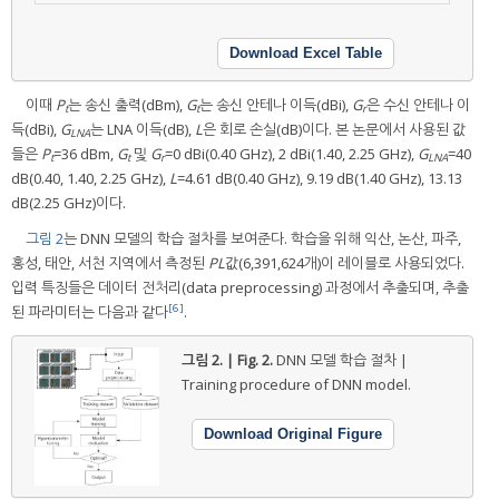
Download Excel Table
이때
P
는 송신 출력(dBm),
G
는 송신 안테나 이득(dBi),
G
은 수신 안테나 이
t
t
r
득(dBi),
G
는 LNA 이득(dB),
L
은 회로 손실(dB)이다. 본 논문에서 사용된 값
LNA
들은
P
=36 dBm,
G
및
G
=0 dBi(0.40 GHz), 2 dBi(1.40, 2.25 GHz),
G
=40
t
t
r
LNA
dB(0.40, 1.40, 2.25 GHz),
L
=4.61 dB(0.40 GHz), 9.19 dB(1.40 GHz), 13.13
dB(2.25 GHz)이다.
그림 2
는 DNN 모델의 학습 절차를 보여준다. 학습을 위해 익산, 논산, 파주,
홍성, 태안, 서천 지역에서 측정된
PL
값(6,391,624개)이 레이블로 사용되었다.
입력 특징들은 데이터 전처리(data preprocessing) 과정에서 추출되며, 추출
[6]
된 파라미터는 다음과 같다
.
그림 2. | Fig. 2.
DNN 모델 학습 절차 |
Training procedure of DNN model.
Download Original Figure