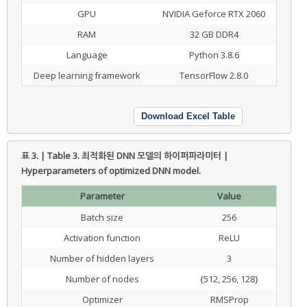
GPU
NVIDIA Geforce RTX 2060
RAM
32 GB DDR4
Language
Python 3.8.6
Deep learning framework
TensorFlow 2.8.0
Download Excel Table
표 3. | Table 3.
최적화된 DNN 모델의 하이퍼파라미터 |
Hyperparameters of optimized DNN model.
Parameter
Value
Batch size
256
Activation function
ReLU
Number of hidden layers
3
Number of nodes
{512, 256, 128}
Optimizer
RMSProp