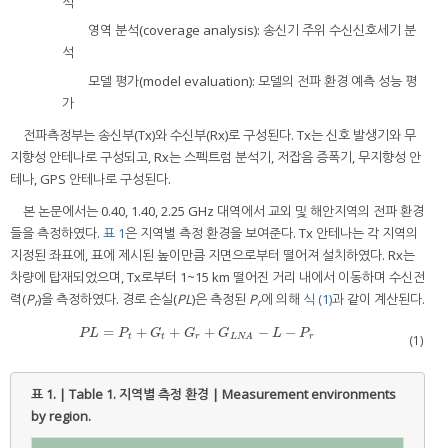
석
–
영역 분석(coverage analysis): 송신기 주위 수신신호세기 분
석
–
모델 평가(model evaluation): 모델의 전파 환경 예측 성능 평
가
전파측정부는 송신부(Tx)와 수신부(Rx)로 구성된다. Tx는 신호 발생기와 무
지향성 안테나로 구성되고, Rx는 스펙트럼 분석기, 저잡음 증폭기, 무지향성 안
테나, GPS 안테나로 구성된다.
본 논문에서는 0.40, 1.40, 2.25 GHz 대역에서 교외 및 해안지역의 전파 환경
들을 측정하였다.
표 1
은 지역별 측정 환경을 보여준다. Tx 안테나는 각 지역의
지정된 좌표에, 표에 제시된 높이만큼 지면으로부터 떨어져 설치하였다. Rx는
차량에 탑재되었으며, Tx로부터 1~15 km 떨어진 거리 내에서 이동하며 수신전
력(
P
)을 측정하였다. 경로 손실(
PL
)은 측정된
P
에 의해
식 (1)
과 같이 계산된다.
r
r
=
+
+
+
−
−
P
L
=
P
t
+
G
t
+
G
r
+
G
L
N
A
−
L
−
P
r
P
L
P
G
G
G
L
P
t
t
r
r
(1)
L
N
A
표 1. | Table 1.
지역별 측정 환경 | Measurement environments
by region.