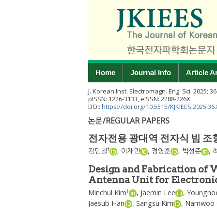
Home
Journal Info
Article A
J. Korean Inst. Electromagn. Eng. Sci.
2025
;
36
pISSN: 1226-3133, eISSN: 2288-226X
DOI:
https://doi.org/10.5515/KJKIEES.2025.36.
논문/REGULAR PAPERS
전자전용 광대역 전자식 빔 조
†
김민철
,
이재민
,
정영훈
,
박성준
,
Design and Fabrication of 
Antenna Unit for Electron
†
Minchul Kim
,
Jaemin Lee
,
Youngho
Jaesub Han
,
Sangsu Kim
,
Namwoo 