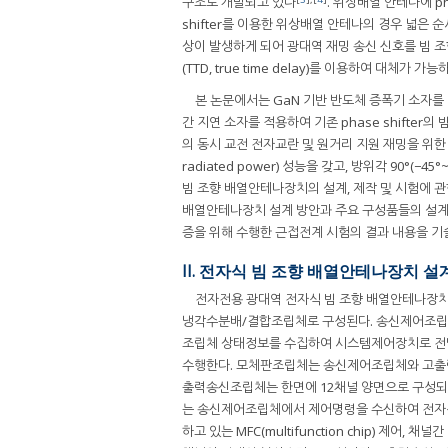
구조로 개발되고 있다
. 위상배열 안테나에 p
shifter를 이용한 위상배열 안테나의 경우 넓은 순
상이 발생하게 되어 광대역 재밍 송신 신호를 빔 
(TTD, true time delay)를 이용하여 대
본 논문에서는 GaN 기반 반도체 증폭기 소자를 
간 지연 소자를 적용하여 기존 phase shifter
의 동시 교전 전자교란 및 원거리 지원 재밍을 위한 목표성
radiated power) 성능을 갖고, 방위각 90°(−
빔 조향 배열안테나장치의 설계, 제작 및 시험에 관
배열안테나장치 설계 방안과 주요 구성품들의 설계 
증을 위해 수행한 근접전계 시험의 결과 내용을 기
II. 전자식 빔 조향 배열안테나장치 설
전자전용 광대역 전자식 빔 조향 배열안테나장
냉각수분배/결합조립체로 구성된다. 송신제어조립
조립체 상태정보를 수집하여 시스템제어장치로 전
수행한다. 모체판조립체는 송신제어조립체와 고출력
출력송신조립체는 한면에 12채널 양면으로 구성되
는 송신제어조립체에서 제어명령을 수신하여 전자식 
하고 있는 MFC(multifunction chip) 제