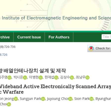
rchive
Current Issue
For Authors
(
8
):
726
-
736
8.726
향 배열안테나장치 설계 및 제작
최주영
,
박시온
,
이병헌
,
한재섭
,
김상수
,
최남우
Wideband Active Electronically Scanned Arra
ic Warfare
on Jeong
,
Sungjun Park
,
Juyoung Choi
,
Sion Park
,
Byunghun
Choi