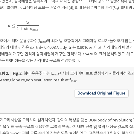
있는데, 삼각배열은 방위각과 고각의 대각선 방향으로 그레이팅 로브 폴(pole)이 발생
이 발생한다. 그레이팅 로브는 배열간 거리(d), 최대 운용주파수의 파장(λ
), 최대 
h
λ
h
≤
d
≤
λ
h
1
+
sin
θ
max
d
1
+
sin
θ
max
구조에서 최대 운용주파수(f
)와 최대 빔 조향각에서 그레이팅 로브가 들어오지 않는
max
배열 간격은 dx_tri는 0.4008 λ
, dy_tri는 0.8016 λ
,이고, 사각배열의 배열 
h
h
배열의 개구면 면적이 삼각배열의 개구면 면적보다 7.54 % 더 크게 분석되었고, 개
은 EIRP 성능을 갖는 사각배열 구조를 선정하였다.
림 2. | Fig. 2.
최대 운용주파수(f
)에서의 그레이팅 로브 발생영역 시뮬레이션 결과
max
rating lobe region simulation result at f
.
max
Download Original Figure
항을 고려하여 설계하였다. 광대역 특성을 갖는 BOR(body of revolution)
 송신을 위해 금속 구조를 적용하여 고출력 연속파에 대한 전력 및 열적 내성을 갖도록 
l)과 수평(H-pol) 편파 모두 송신이 가능하도록 설계하였고, 고출력송신조립체와 블라인드(