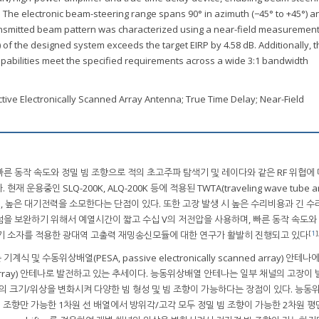
The electronic beam-steering range spans 90° in azimuth (−45° to +45°) an
ransmitted beam pattern was characterized using a near-field measurement f
) of the designed system exceeds the target EIRP by 4.58 dB. Additionally, t
pabilities meet the specified requirements across a wide 3:1 bandwidth
tive Electronically Scanned Array Antenna; True Time Delay; Near-Field
른 동작 속도와 정밀 빔 조향으로 적의 초고주파 탐색기 및 레이다와 같은 RF 위협에
중인 SLQ-200K, ALQ-200K 등에 적용된 TWTA(traveling wave tube amp
며, 높은 대기전력을 소모한다는 단점이 있다. 또한 고장 발생 시 높은 수리비용과 긴 
점을 보완하기 위해서 예열시간이 짧고 수십 V의 저전압을 사용하며, 빠른 동작 속도와
[
1
]
기 소자를 적용한 광대역 고출력 재밍송신모듈에 대한 연구가 활발히 진행되고 있다
및 수동위상배열(PESA, passive electronically scanned array) 안테
scanned array) 안테나로 발전하고 있는 추세이다. 능동위상배열 안테나는 일부 채널의 고장
의 크기/위상을 변화시켜 다양한 빔 형성 및 빔 조향이 가능하다는 장점이 있다. 능동
빔 조향만 가능한 1차원 선 배열에서 방위각/고각 모두 정밀 빔 조향이 가능한 2차원 평