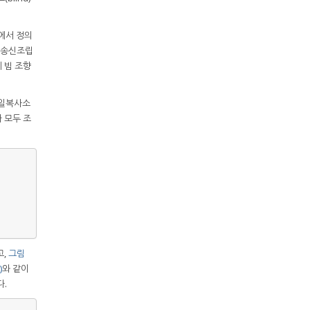
나에서 정의
력송신조립
체 빔 조향
단일복사소
 모두 조
고,
그림
)
와 같이
다.