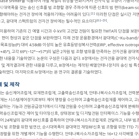
hase shifter를 적용하여 개별 채널의 위상을 변화시켜서 전자적 빔 조향이 가능하지만
시 대역폭을 갖는 송신 신호를 빔 조향할 경우 주파수에 따른 신호의 빔 편이(beam-squi
[
5
]
조향해야하는 전자전 장비에 적용하기에는 어려움이 있다.
이러한 단점은 실시간 지연
[
6
]~[
9
]
체가 가능하고, 광대역 스펙트럼의 전자전 장비에는 필수적인 요소이다
.
이용하여 기존의 긴 예열 시간과 수 kV의 고전압 전원이 필요한 TWTA의 단점을 보완
의 빔 편이 현상과 같은 단점을 보완하였다. 미래 전장 운용환경에서 광대역(C~Ku-band
능(P) 대비 4.58dB 이상의 높은 유효등방성복사전력(EIRP, effective isotropi
45°~+45°), 고각 69°(−12°~+57°)의 넓은 2차원 빔 조향 범위를 만족하는 전자전용 광대
한 내용을 기술하였다. 논문의 구성은 다음과 같다. II장에서는 전자전용 광대역 전자식
및 제작결과에 관한 내용을 다루고, III장에서는 제작된 배열안테나장치의 송신 빔 특
술하였다. 마지막으로 IV장에서는 본 연구의 결론을 기술하였다.
계 및 제작
치는 송신제어조립체, 모체판조립체, 고출력송신조립체, 안테나복사소자조립체, 전력분
체는 시스템제어장치로부터 제어 명령을 수신하여 고출력송신조립체를 제어하고, 
달하는 기능과 전원공급장치에서 디지털전원을 수신하여 고출력송신조립체에 분배하
송신조립체간 제어 및 타이밍신호, 상태정보 및 디지털전원 인터페이스 기능을 수행
어 24채널의 광대역 RF신호를 증폭하여 안테나복사소자조립체로 전달하고, 내부 
빔 조향을 위한 빔연산, 순시대역폭이 광대역인 재밍RF신호 빔 조향을 위한 TTD 
어, 채널간 정렬을 위한 개별제어 기능을 수행한다. 안테나복사소자조립체는 16×12 사각배열 구