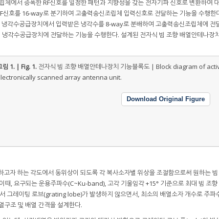
체에서 증폭한 RF신호를 일정한 패턴과 지향성을 갖는 전자기파 신호로 변환하여 
F신호를 16-way로 분기하여 고출력송신조립체 입력신호로 전달하는 기능을 수행한다
 냉각수공급장치에서 입력받은 냉각수를 8-way로 분배하여 고출력송신조립체에 전
 냉각수공급장치에 전달하는 기능을 수행한다. 설계된 전자식 빔 조향 배열안테나장
림 1. | Fig. 1.
전자식 빔 조향 배열안테나장치 기능블록도 | Block diagram of acti
lectronically scanned array antenna unit.
Download Original Figure
고자 하는 각도에서 동위상이 되도록 각 복사소자별 위상을 조절함으로써 원하는 빔
때, 요구되는 운용주파수(C~Ku-band), 고각 기울임각 +15° 기준으로 최대 빔 조향
°) 범위에서 그레이팅 로브(grating lobe)가 발생하지 않으면서, 최소의 배열소자 개수로 주파
배열구조 및 배열 간격을 설계한다.