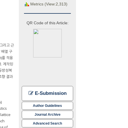
Metrics (View:2,313)
QR Code of this Article:
 그리고 근
 배열 구
)를 적용
다. 제작된
효등방성복
 조향 결과
E-Submission
)
Author Guidelines
tics
attice
Journal Archive
ach
Advanced Search
ng of