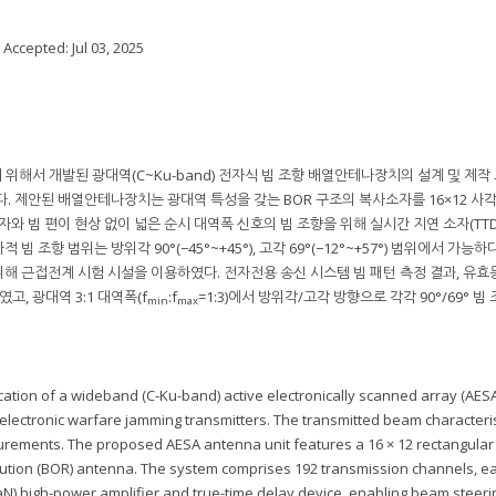
; Accepted:
Jul 03, 2025
위해서 개발된 광대역(C~Ku-band) 전자식 빔 조향 배열안테나장치의 설계 및 제작
. 제안된 배열안테나장치는 광대역 특성을 갖는 BOR 구조의 복사소자를 16×12 사각
와 빔 편이 현상 없이 넓은 순시 대역폭 신호의 빔 조향을 위해 실시간 지연 소자(TTD
 조향 범위는 방위각 90°(−45°~+45°), 고각 69°(−12°~+57°) 범위에서 가능하
해 근접전계 시험 시설을 이용하였다. 전자전용 송신 시스템 빔 패턴 측정 결과, 유
고, 광대역 3:1 대역폭(f
:f
=1:3)에서 방위각/고각 방향으로 각각 90°/69° 빔
min
max
ation of a wideband (C-Ku-band) active electronically scanned array (AESA
 electronic warfare jamming transmitters. The transmitted beam characteris
ements. The proposed AESA antenna unit features a 16 × 12 rectangular l
lution (BOR) antenna. The system comprises 192 transmission channels, e
aN) high-power amplifier and true-time delay device, enabling beam steeri