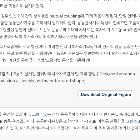
) 커넥터를 적용하여 설계하였다.
 인접소자 간의 상호결합(mutual coupling)이 크게 작용하게 된다. 단일 안테
포함한 능동반사계수를 고려하여 설계해야 한다. 능동반사계수 특성이 안좋으면 고출
[
11
]
 고장발생 원인이 된다
. 전체 운용주파수 대역에서 모든 복사소자 포트(port)가 전
성능을 만족하도록 복사소자의 최적화 시뮬레이션을 진행하였다.
소자조립체의 제작 형상이다. 제작한 안테나복사소자조립체의 전기적 성능 검증은 
해 이득과 빔폭 특성을 검증하였다. 능동반사손실은 무반향챔버에서 192개 복사소자가
적인 계산을 통해 주파수별/조향각별 특성을 검증하였다.
림 3. | Fig. 3.
설계된 안테나복사소자조립체 및 제작 형상 | Designed antenna
adiation assembly and manufactured shape.
Download Original Figure
 측정한 결과이다.
그림 4(a)
는 전체 운용주파수 대역에서 자기반사손실 측정결과이
dB 빔폭 측정결과이다. 능동반사손실은 조향각 평균 −10 dB 이하를 만족함을
그림 4(d
 확인하였고,
표 1
은 안테나복사소자조립체의 설계 목표 대비 측정 결과를 정리한 것이