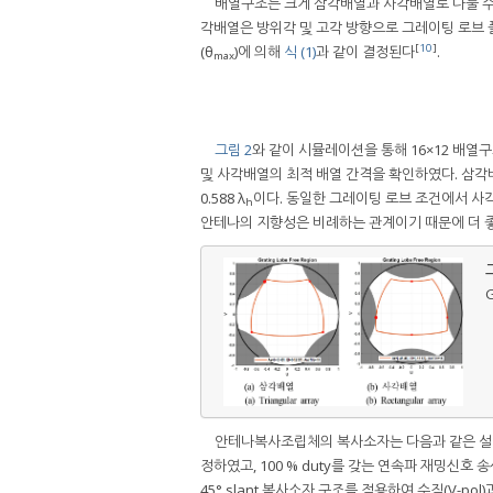
배열구조는 크게 삼각배열과 사각배열로 나눌 수 
각배열은 방위각 및 고각 방향으로 그레이팅 로브 폴
[
10
]
(θ
)에 의해
식 (1)
과 같이 결정된다
.
max
그림 2
와 같이 시뮬레이션을 통해 16×12 배열
및 사각배열의 최적 배열 간격을 확인하였다. 삼각배열의 
0.588 λ
이다. 동일한 그레이팅 로브 조건에서 사각
h
안테나의 지향성은 비례하는 관계이기 때문에 더 좋
그
G
안테나복사조립체의 복사소자는 다음과 같은 설계고려사
정하였고, 100 % duty를 갖는 연속파 재밍신호
45° slant 복사소자 구조를 적용하여 수직(V-po