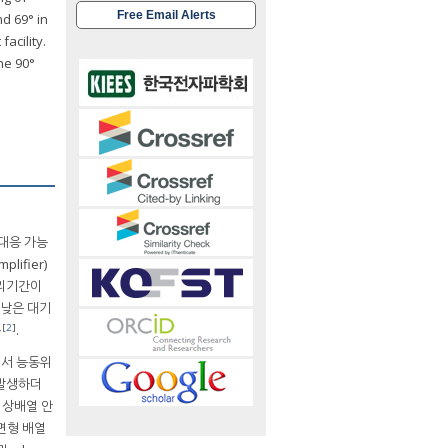
Free Email Alerts
d 69° in
acility.
he 90°
 대응 가능
lifier)
수리기간이
 낮은 대기
,[
2
]
.
나에서 능동위
이 발생하더
위상배열 안
면형 배열