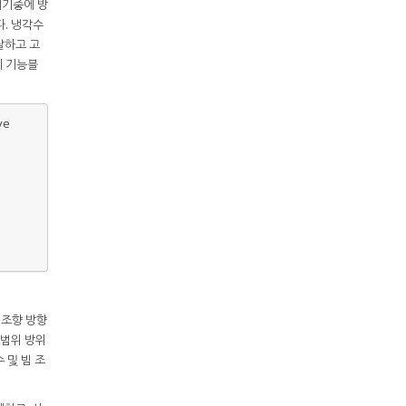
대기중에 방
. 냉각수
달하고 고
치 기능블
ve
 조향 방향
 범위 방위
수 및 빔 조