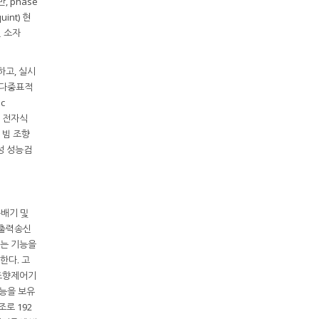
, phase
nt) 현
 소자
하고, 실시
) 다중표적
c
역 전자식
 빔 조향
성 성능검
배기 및
고출력송신
는 기능을
한다. 고
빔조향제어기
기능을 보유
조로 192