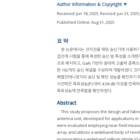
Author Information & Copyright
▼
Received:
Jun 18, 2025
; Revised:
Jun 23, 2025
Published Online: Aug 31, 2025
요 약
본 논문에서는 전자전용 재밍 송신기에 사용하기 
접전계 시험을 통해 측정한 송신 빔 특성을 소개한다
조로 배치하고, GaN 기반의 광대역 고출력 증폭소자
한 192개의 송신 채녈을 구성하여 개발하였다. 전자적 빔
배열안테나장치의 송신 빔 패턴 성능을 확인하기 위
사전력은 목표성능(P) 대비 4.58 dB 이상을 만족하였
목표성능에 만족함을 확인하였다.
Abstract
This study proposes the design and fabric
antenna unit, developed for applications in
were evaluated employing near-field measur
array and utilizes a wideband body of revo
incorporating a wideband gallium nitride (G