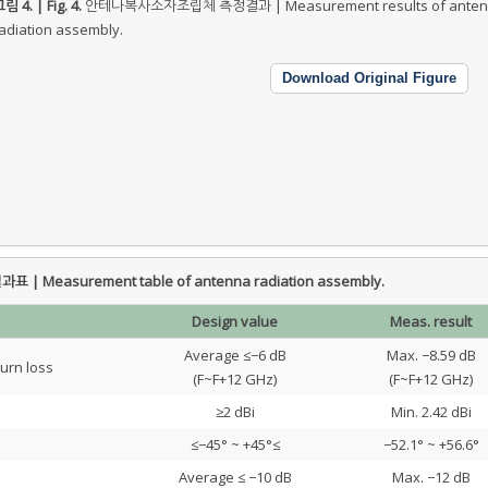
림 4. | Fig. 4.
안테나복사소자조립체 측정결과 | Measurement results of anten
adiation assembly.
Download Original Figure
easurement table of antenna radiation assembly.
Design value
Meas. result
Average ≤−6 dB
Max. −8.59 dB
urn loss
(F~F+12 GHz)
(F~F+12 GHz)
≥2 dBi
Min. 2.42 dBi
≤−45° ~ +45°≤
−52.1° ~ +56.6°
Average ≤ −10 dB
Max. −12 dB