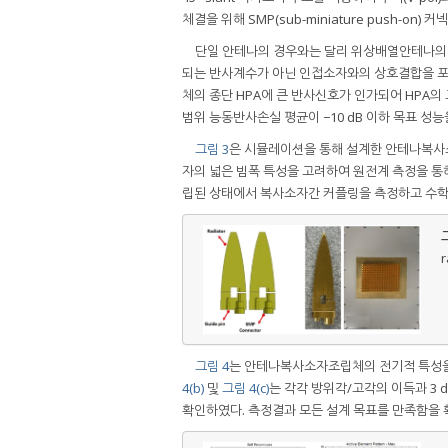
체결을 위해 SMP(sub-miniature push-on
단일 안테나의 경우와는 달리 위상배열안테나의 경우
되는 반사계수가 아닌 인접소자와의 상호결합을 
체의 종단 HPA에 큰 반사신호가 인가되어 HPA의
범위 능동반사손실 평균이 −10 dB 이하 목표 
그림 3
은 시뮬레이션을 통해 설계한 안테나복사
자의 넓은 빔폭 특성을 고려하여 원전계 측정을 통
립된 상태에서 복사소자간 커플링을 측정하고 수학
그
r
그림 4
는 안테나복사소자조립체의 전기적 특성을
4(b)
및
그림 4(c)
는 각각 방위각/고각의 이득과 3 
확인하였다. 측정결과 모든 설계 목표를 만족함을