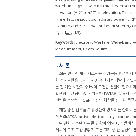
wideband signals with minimal beam squint. 
elevation (−12° to +57°) in elevation. The t
The effective isotropic radiated power (EIRP
azimuth and 69° elevation beam steering ca
(f
:f
=1:3).
min
max
Keywords:
Electronic Warfare; Wide-Band Ac
Measurement; Beam Squint
I. 서 론
최근 전자전 재밍 시스템은 전장운용 환경에서 빠
한 전자교란용 광대역 재밍 송신기로 개발되고 있다. 현재 운용
는 긴 예열 시간과 수 kV의 고전압 전원이 필요하
발생하는 단점이 있다. 이러한 TWTA의 운용상 단
전력을 소모하는 GaN 기반의 화합물 반도체 증폭
재밍 송신 신호를 자유공간에 방사하는 안테나는 기계식 
상배열(AESA, active electronically 
라도 전체 시스템에는 큰 영향이 없으며, 개별 채널
테나의 구조 또한 방위각 또는 고각 중 한 방향의 
[
3
],[
4
]