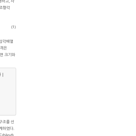
하고, 사
빔 조향각
(1)
 삼각배열
간격은
구면 크기와
 |
 구조를 선
설계하였다.
blind)