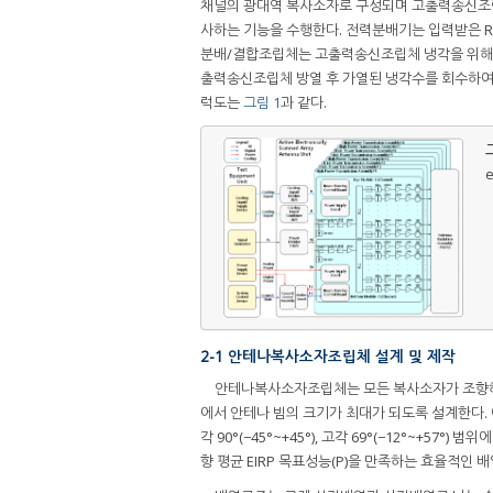
채널의 광대역 복사소자로 구성되며 고출력송신조립
사하는 기능을 수행한다. 전력분배기는 입력받은 R
분배/결합조립체는 고출력송신조립체 냉각을 위해
출력송신조립체 방열 후 가열된 냉각수를 회수하여
럭도는
그림 1
과 같다.
그
e
2-1 안테나복사소자조립체 설계 및 제작
안테나복사소자조립체는 모든 복사소자가 조향하
에서 안테나 빔의 크기가 최대가 되도록 설계한다. 이
각 90°(−45°~+45°), 고각 69°(−12°~+57
향 평균 EIRP 목표성능(P)을 만족하는 효율적인 