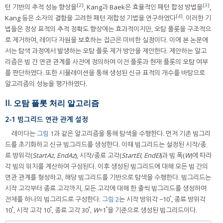
[
2
]
[
3
]
턴 기반의 추적 성능 향상을
, Kang과 Baek은 효율적인 패턴 합성 방법을
,
[
4
]
Kang 등은 소자의 결함을 고려한 패턴 재합성 기법을 연구하였다
. 이러한 기
법들은 정상 표적의 추적 정확도 향상에는 효과적이지만, 오탐 플롯을 구조적으
로 제거하여, 레이다 자원을 보호하는 접근은 미비한 실정이다. 이에 본 논문에
서는 탐색 과정에서 발생하는 오탐 플롯 제거 방안을 제안한다. 제안하는 알고
리즘은 빔 간 연관 관계를 사전에 정의하여 이전 플롯과 현재 플롯의 오탐 여부
를 판단하였다. 또한 시뮬레이션을 통해 생성된 신규 표적의 개수를 바탕으로
알고리즘의 성능을 평가하였다.
II. 오탐 플롯 처리 알고리즘
2-1 빔그리드 연관 관계 설정
레이다는
그림 1
과 같은 알고리즘을 통해 탐색을 수행한다. 먼저 기존 빔그리
드를 초기화하고 신규 빔그리드를 생성한다. 이때 빔그리드는 설정된 시작/종
료 방위각(
StartAz, EndAz
), 시작/종료 고각(
StartEl, EndEl
)과 빔 폭(
W
)에 따라
각 빔의 위치를 계산하여 구성된다. 이후 생성된 빔그리드에 대해 모든 빔 간의
연관 관계를 형성하고, 해당 빔그리드를 기반으로 탐색을 수행한다. 빔그리드는
시작 고각부터 종료 고각까지, 모든 고각에 대해 한 줄씩 빔그리드를 생성하여
°
전체를 하나의 빔그리드로 구성한다.
그림 2
는 시작 방위각 −10
, 종료 방위각
°
°
°
°
10
, 시작 고각 10
, 종료 고각 30
,
W
=1
을 기준으로 생성된 빔그리드이다.