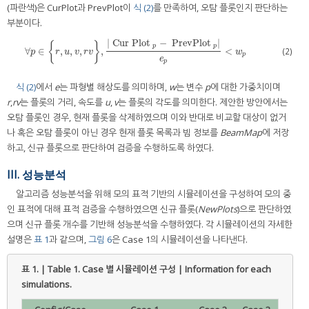
(파란색)은 CurPlot과 PrevPlot이
식 (2)
를 만족하여, 오탐 플롯인지 판단하는
부분이다.
∣
Cur Plot
−
PrevPlot
∣
{
}
p
p
∀
∈
,
,
,
,
<
(2)
∀
p
∈
{
r
,
u
,
v
,
r
v
}
,
∣
Cur Plot
p
−
PrevPlot
p
∣
e
p
<
w
p
p
r
u
v
r
v
w
p
e
p
식 (2)
에서
e
는 파형별 해상도를 의미하며,
w
는 변수
p
에 대한 가중치이며
r
,
rv
는 플롯의 거리, 속도를
u
,
v
는 플롯의 각도를 의미한다. 제안한 방안에서는
오탐 플롯인 경우, 현재 플롯을 삭제하였으며 이와 반대로 비교할 대상이 없거
나 혹은 오탐 플롯이 아닌 경우 현재 플롯 목록과 빔 정보를
BeamMap
에 저장
하고, 신규 플롯으로 판단하여 검증을 수행하도록 하였다.
III. 성능분석
알고리즘 성능분석을 위해 모의 표적 기반의 시뮬레이션을 구성하여 모의 중
인 표적에 대해 표적 검증을 수행하였으면 신규 플롯(
NewPlots
)으로 판단하였
으며 신규 플롯 개수를 기반해 성능분석을 수행하였다. 각 시뮬레이션의 자세한
설명은
표 1
과 같으며,
그림 6
은 Case 1의 시뮬레이션을 나타낸다.
표 1. | Table 1.
Case 별 시뮬레이션 구성 | Information for each
simulations.