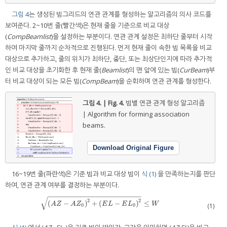
그림 4
는 생성된 빔그리드의 연관 관계를 형성하는 알고리즘의 의사 코드를
보여준다. 2~10번 줄(빨간색)은 현재 줄을 기준으로 비교 대상
(
CompBeamlist
)을 설정하는 부분이다. 연관 관계 설정은 최하단 줄부터 시작
하여 마지막 줄까지 순차적으로 진행된다. 먼저 현재 줄이 속한 빔 목록을 비교
대상으로 추가하고, 줄의 위치가 최하단, 중단, 또는 최상단인지에 따라 추가적
인 비교 대상을 초기화한 후 현재 줄(
Beamlist
)의 맨 앞에 있는 빔(
CurBeam
)부
터 비교 대상이 되는 모든 빔(
CompBeam
)을 순회하며 연관 관계를 형성한다.
그림 4. | Fig. 4.
빔별 연관 관계 형성 알고리즘
| Algorithm for forming association
beams.
Download Original Figure
16~19번 줄(파란색)은 기준 빔과 비교 대상 빔이
식 (1)
을 만족하는지를 판단
하여, 연관 관계 여부를 결정하는 부분이다.
−
−
−
−
−
−
−
−
−
−
−
−
−
−
−
−
−
−
−
−
−
−
−
√
2
2
(
−
)
+
(
−
)
≤
A
Z
−
A
Z
0
2
+
E
L
−
E
L
0
2
≤
W
A
Z
A
Z
E
L
E
L
W
(1)
0
0