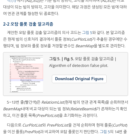
식 (1)
에서 (
AZ
,
EL
)은 기준 빔의 방위각, 고각을 의미하며 (
AZ,EL
)은 비교
0
0
대상이 되는 빔의 방위각, 고각을 의미한다. 해당 과정은 생성된 모든 빔에 대하
여 연관 관계를 형성한 뒤 종료한다.
2-2 오탐 플롯 검출 알고리즘
제안한 오탐 플롯 검출 알고리즘의 의사 코드는
그림 5
와 같다. 본 알고리즘
은 현재 빔의 신호처리 결과에서 플롯 정보(
CurPlotList
)가 추출된 경우에만 수
행되며, 빔 정보와 플롯 정보를 저장할 변수인
BeamMap
을 별도로 관리한다.
그림 5. | Fig. 5.
오탐 플롯 검출 알고리즘 |
Algorithm of detection false plot.
Download Original Figure
5~13번 줄(빨간색)은
RelatiomList
(현재 빔의 연관 관계 목록)을 순회하면서
BeamMap
내에 비교 대상이 되는 빔 정보(
RelateBeamId
)가 존재하는지 확인
하고, 이전 플롯 목록(
PrevPlotList
)을 초기화하는 과정이다.
다음으로
CurPlotList
와
PrevPlotList
을 전체 순회하며 현재 플롯(
CurPlot
)
을 이전 플롯(
PrevPlot
)과 비교하여 오탐 플롯인지 판단한다.
그림 5
의 14번 줄