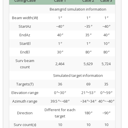
Config/Case
Case 1
Case 2
Case 3
Beamgrid simulation information
Beam width(
W
)
1
°
1
°
1
°
StartAz
−40
°
−35
°
−40
°
EndAz
40
°
35
°
40
°
StartEl
1
°
1
°
10
°
EndEl
30
°
80
°
80
°
Surv beam
2,464
5,629
5,724
count
Simulated target information
Targets(T)
36
69
35
Elevation range
0
°
~30
°
21
°
~53
°
0
°
~59
°
Azimuth range
39.5
°
~−68
°
−34
°
~34
°
40
°
~−40
°
Different for each
Direction
180
°
−90
°
target
Surv count(
s
)
10
10
10