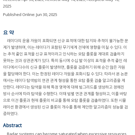
2025
Published Online: Jun 30, 2025
요 약
레이다의 운용 자원이 포화되면 신규 표적에 대한 탐지와 추적이 불가능한 문
제가 발생하며, 이는 레이다가 포함된 무기체계 전체에 영향을 미칠 수 있다. 이
는 추적 중인 표적을 신규 표적이라고 인식하는 오탐 플롯을 제대로 검출하지
못하는 것과 상관관계가 있다. 특히 동시에 수십 발 이상의 표적을 추적 중인 레
이다에서 다수의 신규 플롯이 발생하면, 플롯을 검증하기 위해 순간 많은 자원
을 할당해야 한다. 이는 한정된 레이다 자원을 포화시킬 수 있다. 따라서 본 논문
에서는 레이다 탐색빔의 연관 관계 형성을 통한 오탐 플롯 검출 알고리즘을 제
안한다. 레이다는 탐색을 위해 특정 영역에 대해 빔그리드를 생성하고 정해진
방사 순서에 따라 탐색을 수행한다. 이때 빔별 연관 관계를 형성하고, 이를 바탕
으로 이전 플롯과 현재 플롯의 비교를 통해 오탐 플롯을 검출하였다. 또한 시뮬
레이션 환경에서 생성된 신규 플롯의 개수를 통해 제안한 알고리즘의 성능을 검
증하였다.
Abstract
Radar systems can become saturated when excessive resources