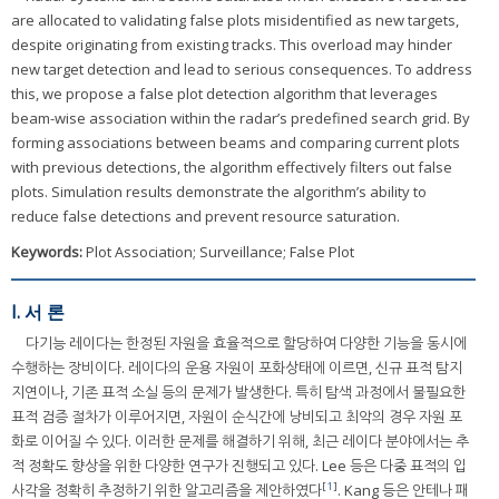
are allocated to validating false plots misidentified as new targets,
despite originating from existing tracks. This overload may hinder
new target detection and lead to serious consequences. To address
this, we propose a false plot detection algorithm that leverages
beam-wise association within the radar’s predefined search grid. By
forming associations between beams and comparing current plots
with previous detections, the algorithm effectively filters out false
plots. Simulation results demonstrate the algorithm’s ability to
reduce false detections and prevent resource saturation.
Keywords:
Plot Association; Surveillance; False Plot
I. 서 론
다기능 레이다는 한정된 자원을 효율적으로 할당하여 다양한 기능을 동시에
수행하는 장비이다. 레이다의 운용 자원이 포화상태에 이르면, 신규 표적 탐지
지연이나, 기존 표적 소실 등의 문제가 발생한다. 특히 탐색 과정에서 불필요한
표적 검증 절차가 이루어지면, 자원이 순식간에 낭비되고 최악의 경우 자원 포
화로 이어질 수 있다. 이러한 문제를 해결하기 위해, 최근 레이다 분야에서는 추
적 정확도 향상을 위한 다양한 연구가 진행되고 있다. Lee 등은 다중 표적의 입
[
1
]
사각을 정확히 추정하기 위한 알고리즘을 제안하였다
. Kang 등은 안테나 패