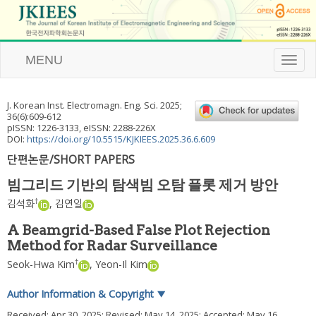
MENU
T
o
g
g
J. Korean Inst. Electromagn. Eng. Sci.
2025
;
l
36
(
6
):
609
-
612
e
pISSN: 1226-3133, eISSN: 2288-226X
n
DOI:
https://doi.org/10.5515/KJKIEES.2025.36.6.609
a
단편논문/SHORT PAPERS
v
i
빔그리드 기반의 탐색빔 오탐 플롯 제거 방안
g
a
†
김석화
,
김연일
t
i
A Beamgrid-Based False Plot Rejection
o
Method for Radar Surveillance
n
†
Seok-Hwa Kim
,
Yeon-Il Kim
Author Information & Copyright
▼
Received:
Apr 30, 2025
; Revised:
May 14, 2025
; Accepted:
May 16,