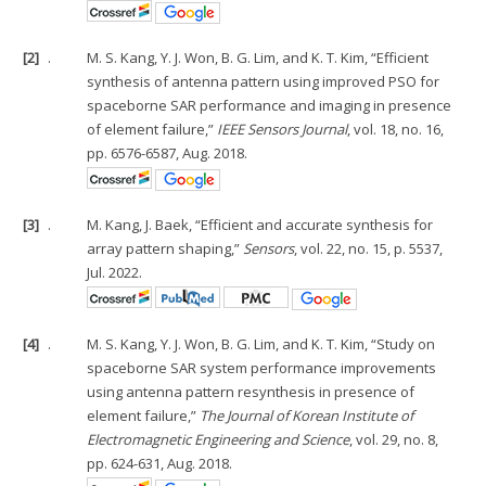
[2]
.
M. S. Kang, Y. J. Won, B. G. Lim, and K. T. Kim, “Efficient
synthesis of antenna pattern using improved PSO for
spaceborne SAR performance and imaging in presence
of element failure,”
IEEE Sensors Journal
, vol. 18, no. 16,
pp. 6576-6587, Aug. 2018.
[3]
.
M. Kang, J. Baek, “Efficient and accurate synthesis for
array pattern shaping,”
Sensors
, vol. 22, no. 15, p. 5537,
Jul. 2022.
[4]
.
M. S. Kang, Y. J. Won, B. G. Lim, and K. T. Kim, “Study on
spaceborne SAR system performance improvements
using antenna pattern resynthesis in presence of
element failure,”
The Journal of Korean Institute of
Electromagnetic Engineering and Science
, vol. 29, no. 8,
pp. 624-631, Aug. 2018.