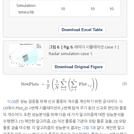
Simulation
10
10
10
times(
N
)
Download Excel Table
그림 6. | Fig. 6.
레이다 시뮬레이션 case 1 |
Radar simulation case 1.
Download Original Figure
(
(
)
)
N
s
1
1
∑
∑
(3)
NewPlots
=
Plot
NewPlots
=
1
T
1
N
∑
i
=
1
N
∑
j
=
1
s
Plot
i
,
j
,
i
j
T
N
=
1
=
1
i
j
식 (3)
은 성능 검증을 위해 신규 플롯의 개수를 계산하기 위한 공식이다.
식
(3)
에서
Plot
는
i
-번째 시뮬레이션의
j
-번째 탐색 주기 동안 신규로 판단된 플롯
i,j
의 개수이다. 또한 성능분석을 위해 다음 세 가지 알고리즘에 대한 성능분석을
수행했다. (1) 제안한 알고리즘, (2) 직전 플롯을 기준의 오탐 플롯 검출, (3) 오탐
플롯 검출 미수행. 각 알고리즘의 성능분석 결과는
그림 7
과 같다. 제안한 알고