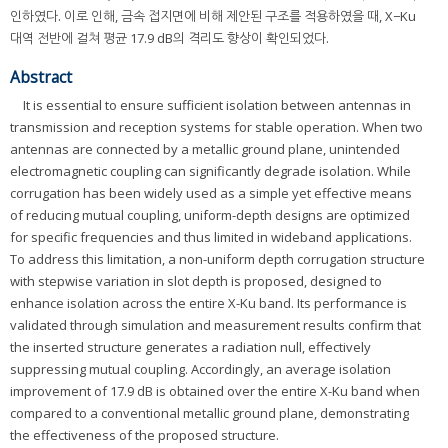
인하였다. 이로 인해, 금속 접지면에 비해 제안된 구조를 적용하였을 때, X−Ku
대역 전반에 걸쳐 평균 17.9 dB의 격리도 향상이 확인되었다.
Abstract
It is essential to ensure sufficient isolation between antennas in
transmission and reception systems for stable operation. When two
antennas are connected by a metallic ground plane, unintended
electromagnetic coupling can significantly degrade isolation. While
corrugation has been widely used as a simple yet effective means
of reducing mutual coupling, uniform-depth designs are optimized
for specific frequencies and thus limited in wideband applications.
To address this limitation, a non-uniform depth corrugation structure
with stepwise variation in slot depth is proposed, designed to
enhance isolation across the entire X-Ku band. Its performance is
validated through simulation and measurement results confirm that
the inserted structure generates a radiation null, effectively
suppressing mutual coupling. Accordingly, an average isolation
improvement of 17.9 dB is obtained over the entire X-Ku band when
compared to a conventional metallic ground plane, demonstrating
the effectiveness of the proposed structure.