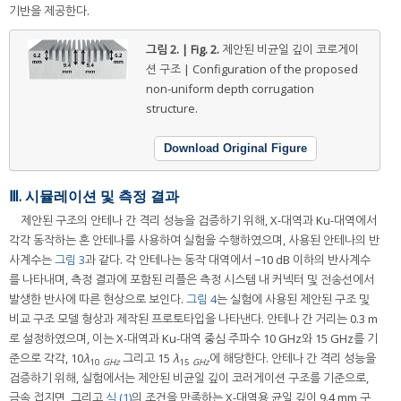
기반을 제공한다.
그림 2. | Fig. 2.
제안된 비균일 깊이 코로게이
션 구조 | Configuration of the proposed
non-uniform depth corrugation
structure.
Download Original Figure
Ⅲ. 시뮬레이션 및 측정 결과
제안된 구조의 안테나 간 격리 성능을 검증하기 위해, X-대역과 Ku-대역에서
각각 동작하는 혼 안테나를 사용하여 실험을 수행하였으며, 사용된 안테나의 반
사계수는
그림 3
과 같다. 각 안테나는 동작 대역에서 −10 dB 이하의 반사계수
를 나타내며, 측정 결과에 포함된 리플은 측정 시스템 내 커넥터 및 전송선에서
발생한 반사에 따른 현상으로 보인다.
그림 4
는 실험에 사용된 제안된 구조 및
비교 구조 모델 형상과 제작된 프로토타입을 나타낸다. 안테나 간 거리는 0.3 m
로 설정하였으며, 이는 X-대역과 Ku-대역 중심 주파수 10 GHz와 15 GHz를 기
준으로 각각, 10
λ
그리고 15
λ
에 해당한다. 안테나 간 격리 성능을
10
GHz
15
GHz
검증하기 위해, 실험에서는 제안된 비균일 깊이 코러게이션 구조를 기준으로,
금속 접지면, 그리고
식 (1)
의 조건을 만족하는 X-대역용 균일 깊이 9.4 mm 구