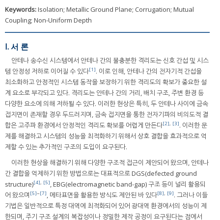
Keywords:
Isolation; Metallic Ground Plane; Corrugation; Mutual
Coupling; Non-Uniform Depth
I. 서 론
안테나 송수신 시스템에서 안테나 간의 불충분한 격리도는 신호 간섭 및 시스
[1]
템 안정성 저하로 이어질 수 있다
. 이로 인해, 안테나 간의 전자기적 간섭을
최소화하고 안정적인 시스템 동작을 보장하기 위한 격리도의 확보가 중요한 설
계 요소로 부각되고 있다. 격리도는 안테나 간의 거리, 배치 구조, 주변 환경 등
다양한 요소에 의해 저하될 수 있다. 이러한 현상은 특히, 두 안테나 사이에 금속
접지면이 존재할 경우 두드러지며, 금속 접지면을 통한 전자기파의 비의도적 결
[2]
,
[3]
합은 고주파 환경에서 안정적인 격리도 확보를 어렵게 만든다
. 이러한 문
제를 해결하고 시스템의 성능을 최적화하기 위해서 상호 결합을 효과적으로 억
제할 수 있는 추가적인 구조의 도입이 요구된다.
이러한 현상을 해결하기 위해 다양한 구조적 접근이 제안되어 왔으며, 안테나
간 결합을 억제하기 위한 방법으로는 대표적으로 DGS(defected ground
[4]
,
[5]
structure)
, EBG(electromagnetic band-gap) 구조 등이 널리 활용되
[5]
~
[7]
[8]
,
[9]
어 왔으며
, 메타표면을 활용한 방식도 제안된 바 있다
. 그러나 이들
기법은 일반적으로 특정 대역에 최적화되어 있어 광대역 환경에서의 성능이 제
한되며, 주기 구조 설계의 복잡성이나 정밀한 제작 공정이 요구된다는 점에서