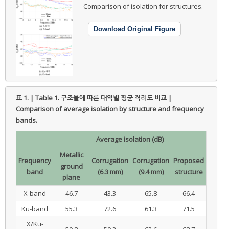
Comparison of isolation for structures.
Download Original Figure
표 1. | Table 1.
구조물에 따른 대역별 평균 격리도 비교 |
Comparison of average isolation by structure and frequency
bands.
Average isolation (dB)
Metallic
Frequency
Corrugation
Corrugation
Proposed
ground
band
(6.3 mm)
(9.4 mm)
structure
plane
X-band
46.7
43.3
65.8
66.4
Ku-band
55.3
72.6
61.3
71.5
X/Ku-