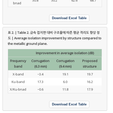
50.8
50.2
62.6
68.7
bnad
Download Excel Table
표 2. | Table 2.
금속 접지면 대비 구조물에 따른 평균 격리도 향상 정
도 | Average isolation improvement by structure compared to
the metallic ground plane.
Improvement in average isolation (dB)
Frequency
Corrugation
Corrugation
Proposed
band
(6.3 mm)
(9.4 mm)
structure
X-band
−3.4
19.1
19.7
Ku-band
17.3
6.0
16.2
X/Ku-bnad
−0.6
11.8
17.9
Download Excel Table