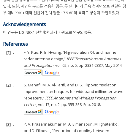
였다. 또한, 제안된 구조를 적용한 경우, 두 안테나가 금속 접지면으로 연결된 경
우 대비 X/Ku-대역 전반에 걸쳐 평균 17.9 dB의 격리도 향상이 확인되었다.
Acknowledgements
이 연구는 LIG NEX1 산학협력과제 지원으로 연구되었음.
References
[1]
.
F. Y. Kuo, R. B. Hwang, “High-isolation X-band marine
radar antenna design,”
IEEE Transactions on Antennas
and Propagation
, vol. 62, no. 5, pp. 2331-2337, May 2014.
[2]
.
S. Manafi, M. A. Al-Tarifi, and D. S. Filipovic, “Isolation
improvement techniques for wideband millimeter-wave
repeaters,”
IEEE Antennas and Wireless Propagation
Letters
, vol. 17, no. 2, pp. 355-358, Feb. 2018.
[3]
.
P. V. Prasannakumar, M. A. Elmansouri, M. Ignatenko,
and D. Filipovic, “Reduction of coupling between