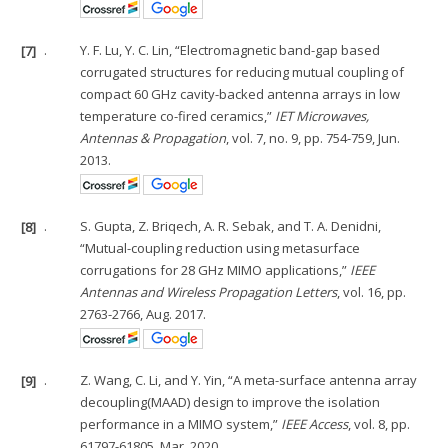
[7]
.
Y. F. Lu, Y. C. Lin, “Electromagnetic band-gap based
corrugated structures for reducing mutual coupling of
compact 60 GHz cavity-backed antenna arrays in low
temperature co-fired ceramics,”
IET Microwaves,
Antennas & Propagation
, vol. 7, no. 9, pp. 754-759, Jun.
2013.
[8]
.
S. Gupta, Z. Briqech, A. R. Sebak, and T. A. Denidni,
“Mutual-coupling reduction using metasurface
corrugations for 28 GHz MIMO applications,”
IEEE
Antennas and Wireless Propagation Letters
, vol. 16, pp.
2763-2766, Aug. 2017.
[9]
.
Z. Wang, C. Li, and Y. Yin, “A meta-surface antenna array
decoupling(MAAD) design to improve the isolation
performance in a MIMO system,”
IEEE Access
, vol. 8, pp.
61797-61805, Mar. 2020.