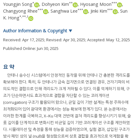
*
**
***
Youngjin Song
,
Dohyeon Kim
,
Hyosang Moon
,
***
***
***
Changyong Rhee
,
Sanghwa Lee
,
Jinki Kim
,
Sun
*
,
**
,
†
K. Hong
Author Information & Copyright
▼
Received:
Apr 17, 2025
; Revised:
Apr 30, 2025
; Accepted:
May 12, 2025
Published Online: Jun 30, 2025
요 약
안테나 송수신 시스템에서 안정적인 동작을 위해 안테나 간 충분한 격리도를
확보해야 한다. 특히, 두 안테나가 금속 접지면으로 연결된 경우, 전자기파의 비
의도적인 결합으로 인해 격리도가 크게 저하될 수 있다. 이를 억제하기 위해, 구
조가 단순하면서도 효과적으로 결합을 차단할 수 있는 코러게이션
(corrugation) 구조가 활용되어 왔으나, 균일 깊이 기반 설계는 특정 주파수에
최적화되어 있어 광대역 환경에서는 성능 확보에 한계가 있다. 본 논문에서는
이러한 한계를 극복하고, X–Ku 대역 전반에 걸쳐 격리도를 향상시키기 위해, 슬
롯 깊이를 단계적으로 변화시킨 비균일 깊이 기반 코러게이션 구조를 제안하였
다. 시뮬레이션 및 측정을 통해 성능을 검증하였으며, 실험 결과, 삽입된 구조가
방사 패턴 상의 널 (null)을 형성함으로써 상호 결합을 효과적으로 억제함을 확