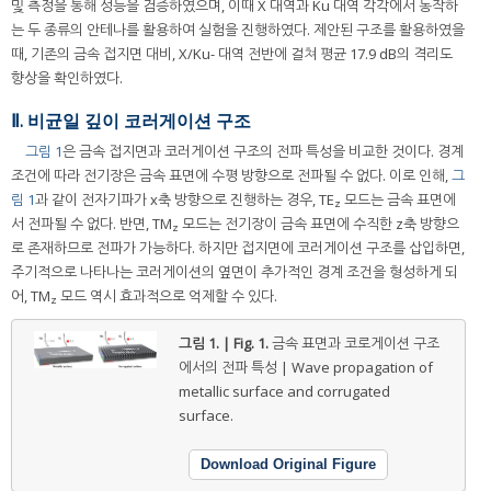
및 측정을 통해 성능을 검증하였으며, 이때 X 대역과 Ku 대역 각각에서 동작하
는 두 종류의 안테나를 활용하여 실험을 진행하였다. 제안된 구조를 활용하였을
때, 기존의 금속 접지면 대비, X/Ku- 대역 전반에 걸쳐 평균 17.9 dB의 격리도
향상을 확인하였다.
Ⅱ. 비균일 깊이 코러게이션 구조
그림 1
은 금속 접지면과 코러게이션 구조의 전파 특성을 비교한 것이다. 경계
조건에 따라 전기장은 금속 표면에 수평 방향으로 전파될 수 없다. 이로 인해,
그
림 1
과 같이 전자기파가 x축 방향으로 진행하는 경우, TE
모드는 금속 표면에
z
서 전파될 수 없다. 반면, TM
모드는 전기장이 금속 표면에 수직한 z축 방향으
z
로 존재하므로 전파가 가능하다. 하지만 접지면에 코러게이션 구조를 삽입하면,
주기적으로 나타나는 코러게이션의 옆면이 추가적인 경계 조건을 형성하게 되
어, TM
모드 역시 효과적으로 억제할 수 있다.
z
그림 1. | Fig. 1.
금속 표면과 코로게이션 구조
에서의 전파 특성 | Wave propagation of
metallic surface and corrugated
surface.
Download Original Figure