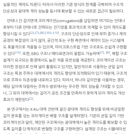
실용적인 제약도 따른다. 따라서 이러한 기존 방식의 한계를 극복하여 구조적
단순성과 광대역 격리 성능을 동시에 확보할 수 있는 새로운 접근이 필요하다.
안테나 간 접지면에 코러게이션(corrugation)을 삽입하면 여기되는 안테나
로부터 다른 안테나로 전파되는 전기장을 효과적으로 억제할 수 있어 격리도를
[2]
,
[7]
,
[8]
,
[10]
~
[13]
향상시킬 수 있다
. 구조의 단순성으로 인해 부피 증가나 제작
공정의 복잡성이 크지 않아, 공간적 또는 구현 측면에서 제약이 있는 시스템에
도 효율적으로 적용될 수 있으며, 마이크로스트립 기반 구조로도 손쉽게 구현할
[13]
[7]
,
[8]
수 있다
. 또한, EBG 구조나 메타표면과의 융합도 가능하며
, 복합 구조
설계가 요구되는 환경에서도 높은 적용 유연성을 제공한다. 코러게이션 구조는
이러한 장점으로 인해 널리 활용되고 있지만, 일반적으로 사용하는 균일 깊이
구조는 특정 주파수 대역에서의 격리도 향상에 최적화되어 있기 때문에, 구조적
으로 주파수 의존성을 내포하고 있다. 따라서, 하나의 깊이만을 사용하는 경우,
해당 깊이에 대응하는 주파수 범위에서는 우수한 격리 성능을 기대할 수 있으
나, 그 외의 대역에서는 깊이가 공진 조건을 만족하지 못하게 되어 격리도 개선
[2]
효과가 제한된다
.
본 연구에서는 X-Ku 대역 전반에 걸친 광대역 격리도 향상을 위해 비균일한
깊이 분포를 갖는 코러게이션 배열 구조를 설계하였다. 기존의 균일 깊이 기반
코러게이션과 달리, 제안된 구조에서는 광대역에서 높은 격리도를 확보할 수 있
도록 깊이를 단계적으로 변형한 구조를 구현하였다. 설계된 구조는 시뮬레이션