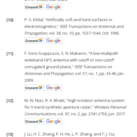
[10]
.
P. S. Kildal, “Artificially soft and hard surfaces in
electromagnetics,”
IEEE Transactions on Antennas and
Propagation
, vol. 38, no. 10, pp. 1537-1544, Oct. 1990.
[11]
.
F. Scire-Scappuzzo, S. N. Makarov, “A low-multipath
wideband GPS antenna with cutoff or non-cutoff
corrugated ground plane,”
IEEE Transactions on
Antennas and Propagation
, vol. 57, no. 1, pp. 33-46, Jan.
2009.
[12]
.
M. W. Niaz, R. A. Bhatti, “High-isolation antenna system
for X-band synthetic aperture radar,”
Wireless Personal
Communications
, vol. 97, no. 2, pp. 2741-2750, Jun. 2017.
[13]
.
J. Lu, H. C. Zhang, P. H. He, L. P. Zhang, and T. J. Cui,