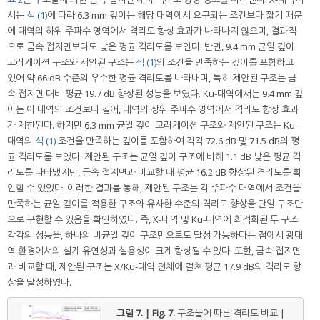
서는
식 (1)
에 따라 6.3 mm 깊이는 해당 대역에서 요구되는 조건보다 짧기 때문
에 대역의 하위 주파수 영역에서 격리도 향상 효과가 나타나지 않으며, 결과적
으로 금속 접지면보다도 낮은 평균 격리도를 보인다. 반면, 9.4 mm 균일 깊이
코러게이션 구조와 제안된 구조는
식 (1)
의 조건을 만족하는 깊이를 포함하고
있어 약 66 dB 수준의 우수한 평균 격리도를 나타내며, 특히 제안된 구조는 금
속 접지면 대비 평균 19.7 dB 향상된 성능을 보였다. Ku-대역에서는 9.4 mm 깊
이는 이 대역의 조건보다 길어, 대역의 상위 주파수 영역에서 격리도 향상 효과
가 제한된다. 하지만 6.3 mm 균일 깊이 코러게이션 구조와 제안된 구조는 Ku-
대역의
식 (1)
조건을 만족하는 깊이를 포함하여 각각 72.6 dB 및 71.5 dB의 평
균 격리도를 보였다. 제안된 구조는 균일 깊이 구조에 비해 1.1 dB 낮은 평균 격
리도를 나타냈지만, 금속 접지면과 비교할 때 평균 16.2 dB 향상된 격리도를 확
인할 수 있었다. 이러한 결과를 통해, 제안된 구조는 각 주파수 대역에서 조건을
만족하는 균일 깊이를 적용한 구조와 유사한 수준의 격리도 향상을 단일 구조만
으로 구현할 수 있음을 확인하였다. 즉, X-대역 및 Ku-대역에 최적화된 두 구조
각각의 성능을, 하나의 비균일 깊이 구조만으로도 달성 가능하다는 점에서 광대
역 환경에서의 설계 유연성과 실용성이 크게 향상될 수 있다. 또한, 금속 접지면
과 비교할 때, 제안된 구조는 X/Ku-대역 전체에 걸쳐 평균 17.9 dB의 격리도 향
상을 달성하였다.
그림 7. | Fig. 7.
구조물에 따른 격리도 비교 |