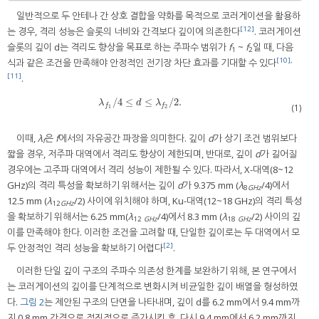
일반적으로 두 안테나 간 상호 결합을 약화를 목적으로 코러게이션을 활용하
[12]
는 경우, 격리 성능은 슬롯의 너비와 간격보다 깊이에 의존한다
. 코러게이션
슬롯의 깊이 d는 격리도 향상을 목표로 하는 주파수 범위가
f
~
f
일 때, 다음
1
2
[10]
,
식과 같은 조건을 만족해야 안정적인 전기장 차단 효과를 기대할 수 있다
[11]
.
/
4
≤
≤
/
2.
λ
f
1
/
4
≤
d
≤
λ
f
2
/
2.
λ
d
λ
(1)
f
f
1
2
이때,
λ
은
f
에서의 자유공간 파장을 의미한다. 깊이
d
가 상기 조건 범위보다
f
짧을 경우, 저주파 대역에서 격리도 향상이 제한되며, 반대로, 깊이
d
가 길어질
경우에는 고주파 대역에서 격리 성능이 제한될 수 있다. 따라서, X-대역(8~12
GHz)의 격리 특성을 확보하기 위해서는 깊이
d
가 9.375 mm (
λ
/4)에서
8
GHz
12.5 mm (
λ
/2) 사이에 위치해야 하며, Ku-대역(12~18 GHz)의 격리 특성
12
GHz
을 확보하기 위해서는 6.25 mm(
λ
/4)에서 8.3 mm (
λ
/2) 사이의 깊
12
GHz
18
GHz
이를 만족해야 한다. 이러한 조건을 고려할 때, 단일한 깊이로는 두 대역에서 모
[2]
두 안정적인 격리 성능을 확보하기 어렵다
.
이러한 단일 깊이 구조의 주파수 의존성 한계를 보완하기 위해, 본 연구에서
는 코러게이션의 깊이를 단계적으로 변화시켜 비균일한 깊이 배열을 형성하였
다.
그림 2
는 제안된 구조의 단면을 나타내며, 깊이 d를 6.2 mm에서 9.4 mm까
지 0.8 mm 간격으로 점진적으로 증가시킨 후, 다시 9.4 mm에서 6.2 mm까지