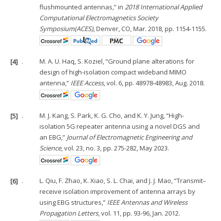
flushmounted antennas,” in
2018 International Applied
Computational Electromagnetics Society
Symposium(ACES)
, Denver, CO, Mar. 2018, pp. 1154-1155.
[4]
.
M. A. U. Haq, S. Koziel, “Ground plane alterations for
design of high-isolation compact wideband MIMO
antenna,”
IEEE Access
, vol. 6, pp. 48978-48983, Aug. 2018.
[5]
.
M. J. Kang, S. Park, K. G. Cho, and K. Y. Jung, “High-
isolation 5G repeater antenna using a novel DGS and
an EBG,”
Journal of Electromagnetic Engineering and
Science
, vol. 23, no. 3, pp. 275-282, May 2023.
[6]
.
L. Qiu, F. Zhao, K. Xiao, S. L. Chai, and J. J. Mao, “Transmit–
receive isolation improvement of antenna arrays by
using EBG structures,”
IEEE Antennas and Wireless
Propagation Letters
, vol. 11, pp. 93-96, Jan. 2012.