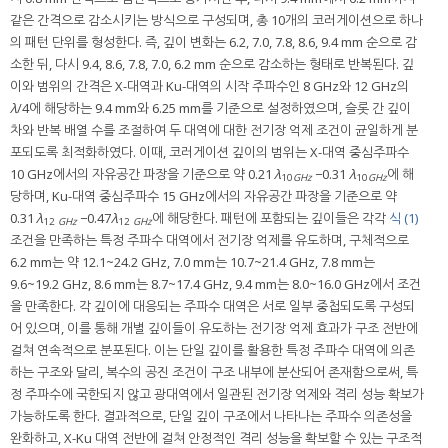
같은 간격으로 감소시키는 방식으로 구성되며, 총 10개의 코러게이션으로 하나
의 패턴 단위를 형성한다. 즉, 깊이 변화는 6.2, 7.0, 7.8, 8.6, 9.4 mm 순으로 감
소한 뒤, 다시 9.4, 8.6, 7.8, 7.0, 6.2 mm 순으로 감소하는 형태로 반복된다. 깊
이와 범위의 간격은 X-대역과 Ku-대역의 시작 주파수인 8 GHz와 12 GHz의
λ
/4에 해당하는 9.4 mm와 6.25 mm를 기준으로 설정하였으며, 슬롯 간 깊이
차와 반복 배열 수를 조절하여 두 대역에 대한 전기장 억제 조건이 균일하게 분
포되도록 최적화하였다. 이때, 코러게이션 깊이의 범위는 X-대역 중심주파수
10 GHz에서의 자유공간 파장을 기준으로 약 0.21
λ
−0.31
λ
에 해
10
GHz
10
GHz
당하며, Ku-대역 중심주파수 15 GHz에서의 자유공간 파장을 기준으로 약
0.31
λ
−0.47
λ
에 해당한다. 패턴에 포함되는 깊이들은 각각
식 (1)
12
GHz
12
GHz
조건을 만족하는 특정 주파수 대역에서 전기장 억제를 유도하며, 구체적으로
6.2 mm는 약 12.1~24.2 GHz, 7.0 mm는 10.7~21.4 GHz, 7.8 mm는
9.6~19.2 GHz, 8.6 mm는 8.7~17.4 GHz, 9.4 mm는 8.0~16.0 GHz에서 조건
을 만족한다. 각 깊이에 대응되는 주파수 대역은 서로 일부 중첩되도록 구성되
어 있으며, 이를 통해 개별 깊이들이 유도하는 전기장 억제 효과가 구조 전반에
걸쳐 연속적으로 분포된다. 이는 단일 깊이를 활용한 특정 주파수 대역에 의존
하는 구조와 달리, 복수의 공진 조건이 구조 내부에 분산되어 존재함으로써, 특
정 주파수에 국한되지 않고 광대역에서 일관된 전기장 억제와 격리 성능 확보가
가능하도록 한다. 결과적으로, 단일 깊이 구조에서 나타나는 주파수 의존성을
완화하고, X-Ku 대역 전반에 걸쳐 안정적인 격리 성능을 확보할 수 있는 구조적