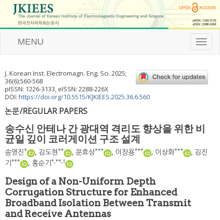
MENU
T
o
g
g
J. Korean Inst. Electromagn. Eng. Sci.
2025
;
l
36
(
6
):
560
-
568
e
pISSN: 1226-3133, eISSN: 2288-226X
n
DOI:
https://doi.org/10.5515/KJKIEES.2025.36.6.560
a
논문/REGULAR PAPERS
v
i
송수신 안테나 간 광대역 격리도 향상을 위한 비
g
균일 깊이 코러게이션 구조 설계
a
t
*
**
***
***
***
송영진
,
김도현
,
문효상
,
이창용
,
이상화
,
김진
i
***
*
,
**
,
†
기
,
홍순기
o
n
Design of a Non-Uniform Depth
Corrugation Structure for Enhanced
Broadband Isolation Between Transmit
and Receive Antennas