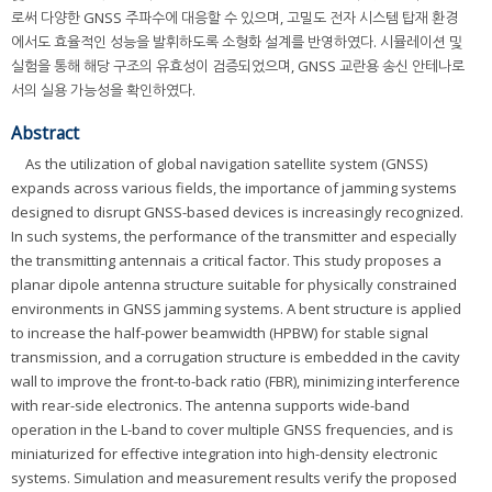
로써 다양한 GNSS 주파수에 대응할 수 있으며, 고밀도 전자 시스템 탑재 환경
에서도 효율적인 성능을 발휘하도록 소형화 설계를 반영하였다. 시뮬레이션 및
실험을 통해 해당 구조의 유효성이 검증되었으며, GNSS 교란용 송신 안테나로
서의 실용 가능성을 확인하였다.
Abstract
As the utilization of global navigation satellite system (GNSS)
expands across various fields, the importance of jamming systems
designed to disrupt GNSS-based devices is increasingly recognized.
In such systems, the performance of the transmitter and especially
the transmitting antennais a critical factor. This study proposes a
planar dipole antenna structure suitable for physically constrained
environments in GNSS jamming systems. A bent structure is applied
to increase the half-power beamwidth (HPBW) for stable signal
transmission, and a corrugation structure is embedded in the cavity
wall to improve the front-to-back ratio (FBR), minimizing interference
with rear-side electronics. The antenna supports wide-band
operation in the L-band to cover multiple GNSS frequencies, and is
miniaturized for effective integration into high-density electronic
systems. Simulation and measurement results verify the proposed