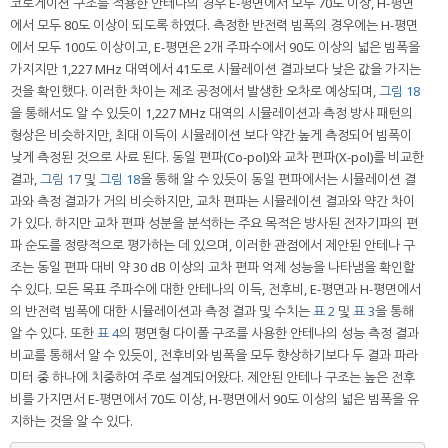
코로게이션 구조를 적용한 안테나의 경우 E-평면에서 모두 70도 이상, H-평면
에서 모두 80도 이상이 되도록 하였다. 측정한 반전력 빔폭의 경우에는 H-평면
에서 모두 100도 이상이고, E-평면은 2개 주파수에서 90도 이상의 넓은 빔폭을
가지지만 1,227 MHz 대역에서 41도로 시뮬레이션 결과보다 낮은 값을 가지는
것을 확인했다. 이러한 차이는 제조 공정에서 발생한 오차로 예상되며,
그림 18
을 통해서도 알 수 있듯이 1,227 MHz 대역의 시뮬레이션과 측정 방사 패턴의
형상은 비슷하지만, 최대 이득이 시뮬레이션 보다 약간 높게 측정되어 빔폭이
낮게 측정된 것으로 사료 된다. 동일 편파(Co-pol)와 교차 편파(X-pol)를 비교한
결과,
그림 17
및
그림 18
을 통해 알 수 있듯이 동일 편파에서는 시뮬레이션 결
과와 측정 결과가 거의 비슷하지만, 교차 편파는 시뮬레이션 결과와 약간 차이
가 있다. 하지만 교차 편파 성분을 분석하는 주요 목적은 방사된 전자기파의 편
파 순도를 정량적으로 평가하는 데 있으며, 이러한 관점에서 제안된 안테나 구
조는 동일 편파 대비 약 30 dB 이상의 교차 편파 억제 성능을 나타냄을 확인할
수 있다. 모든 목표 주파수에 대한 안테나의 이득, 전후비, E-평면과 H-평면에서
의 반전력 빔폭에 대한 시뮬레이션과 측정 결과 및 수치는
표 2
및
표 3
을 통해
알 수 있다. 또한
표 4
의 평면형 다이폴 구조를 사용한 안테나의 성능 측정 결과
비교를 통해서 알 수 있듯이, 전후비와 빔폭을 모두 향상하기보다 두 결과 파라
미터 중 하나에 치중하여 주로 설계되어왔다. 제안된 안테나 구조는 높은 전후
비를 가지면서 E-평면에서 70도 이상, H-평면에서 90도 이상의 넓은 빔폭을 유
지하는 것을 알 수 있다.