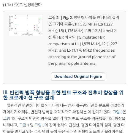
(1.7×1.9λ)로 설정하였다.
그림 2. | Fig. 2.
평면형 다이폴 안테나의 접지
면 크기에 따른 L1(1,575 MHz), L2(1,227
MHz), L5(1,176 MHz) 주파수에서 시뮬레이
션 된 FBR 비교도 | Simulated FBR
comparison at L1 (1,575 MHz), L2 (1,227
MHz), and L5 (1,176 MHz) frequencies
according to the ground plane size of
the planar dipole antenna.
Download Original Figure
III. 반전력 빔폭 향상을 위한 벤트 구조와 전후비 향상을 위
한 코로게이션 구조 설계
일반적인 평면형 다이폴 안테나에서는 방사 개구면의 전류 분포를 정밀하게
제어하기 어려워, 반전력 빔폭을 효과적으로 확장하는 데 한계가 있다.
그림 3
은
그림 1
의 구조에 반전력 빔폭을 넓히기 위한 벤트 구조를 적용했을 때의 형상을
나타내고,
그림 1
및
그림 3
의 감마 형태의 급전선, 평면 다이폴의 길이, 평면 다
이폴을 받치고 있는 수직 벽의 높이 등은 광대역 매칭이 되도록 시뮬레이션을