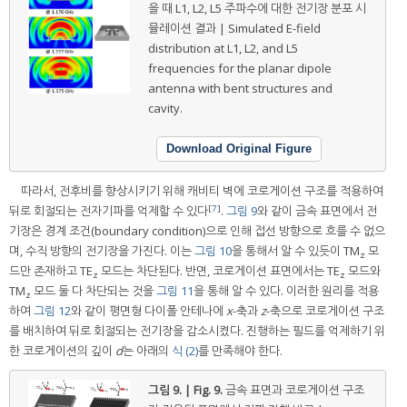
을 때 L1, L2, L5 주파수에 대한 전기장 분포 시
뮬레이션 결과 | Simulated E-field
distribution at L1, L2, and L5
frequencies for the planar dipole
antenna with bent structures and
cavity.
Download Original Figure
따라서, 전후비를 향상시키기 위해 캐비티 벽에 코로게이션 구조를 적용하여
[
7
]
뒤로 회절되는 전자기파를 억제할 수 있다
.
그림 9
와 같이 금속 표면에서 전
기장은 경계 조건(boundary condition)으로 인해 접선 방향으로 흐를 수 없으
며, 수직 방향의 전기장을 가진다. 이는
그림 10
을 통해서 알 수 있듯이 TM
모
z
드만 존재하고 TE
모드는 차단된다. 반면, 코로게이션 표면에서는 TE
모드와
z
z
TM
모드 둘 다 차단되는 것을
그림 11
을 통해 알 수 있다. 이러한 원리를 적용
z
하여
그림 12
와 같이 평면형 다이폴 안테나에
x
-축과
z
-축으로 코로게이션 구조
를 배치하여 뒤로 회절되는 전기장을 감소시켰다. 진행하는 필드를 억제하기 위
한 코로게이션의 깊이
d
는 아래의
식 (2)
를 만족해야 한다.
그림 9. | Fig. 9.
금속 표면과 코로게이션 구조