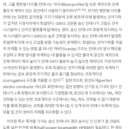
며, 그중 평면형 다이폴 안테나는 저자세(low-profile) 및 쉬운 제작으로 인해
[
4
]~[
6
]
물리적 제약이 있는 공간에서 사용하기 용이하다
. 하지만 평면형 다이폴
안테나는 유한한 접지면을 가지기 때문에 전류 분포에 의해 발생하는 전자기파
가 접지면 가장자리에서 회절된다. GNSS 교란용 송신 안테나가 고밀도 전자
시스템이나 전자전 플랫폼에 탑재되는 경우, 송신 안테나의 후방에 위치하는 자
체 시스템의 GPS나 GNSS는 높은 전력을 방사하는 송신 안테나로부터 발생한
회절파에 의해 수신 간섭을 받을 가능성이 존재한다. 회절되는 전자기파를 적절
히 억제할 수 있는 방법 중 하나인 캐비티(cavity) 구조는 안테나의 방사 패턴을
조정하고 후방 방사를 억제하는 데 활용될 수 있지만 물리적 공간의 제약으로
인해 캐비티 벽의 높이가 안테나보다 충분히 높지 않으면 캐비티의 가장자리에
서 여전히 회절이 발생한다. 뒤로 회절되는 전자기파를 최대한 많이 억제하기
위해서는 금속 표면에 주기적인 홈과 돌기를 형성하는 코로게이션
[
7
]
(corrugation) 구조를 적용할 수 있다
. 일반적으로, 완전도체(perfect
electric conductor; PEC)의 표면에서는 접선 방향의 전기장
E
가 0이 된다. 안
t
테나가
z
-축 방향으로 방사한다고 가정했을 때, 완전도체 구조에서는 TM
파만
z
전파될 수 있는 반면 코로게이션 구조에서는 TM
파도 전파될 수 없기 때문에
z
이를 통해 회절되는 전파를 최대한 억제시킬 수 있게 되어 안테나 뒤쪽에 있는
모듈 및 전자 장비의 피해를 최소화할 수 있다.
이러한 특수 목적을 가지는 송신 안테나의 경우 송수신 간 신호가 잘 전달되
도록 넓은 반전력 빔폭(half-power beamwidth; HPBW)이 필요하다. 한 쌍의