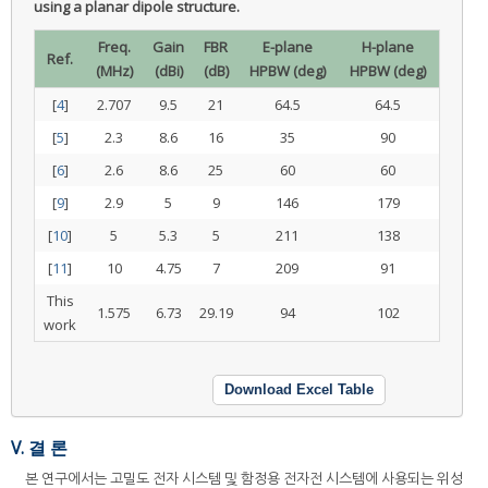
using a planar dipole structure.
Freq.
Gain
FBR
E-plane
H-plane
Ref.
(MHz)
(dBi)
(dB)
HPBW (deg)
HPBW (deg)
[
4
]
2.707
9.5
21
64.5
64.5
[
5
]
2.3
8.6
16
35
90
[
6
]
2.6
8.6
25
60
60
[
9
]
2.9
5
9
146
179
[
10
]
5
5.3
5
211
138
[
11
]
10
4.75
7
209
91
This
1.575
6.73
29.19
94
102
work
Download Excel Table
V. 결 론
본 연구에서는 고밀도 전자 시스템 및 함정용 전자전 시스템에 사용되는 위성