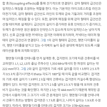
합 효과(coupling effects)를 통해 전기적으로 연결된다. 감마 형태의 급전선은
임피던스 매칭을 조정하는 역할을 한다. 이는 기본적인 마이크로스트립 라인과
마찬가지로, 감마 형태의 급전선도 라인의 두께와 금속 기둥과의 거리를 조정하
여 임피던스 매칭을 할 수 있다. 또한, 광대역 매칭을 위해 감마 형태의 급전선은
선형 테이퍼로 설계된다. 급전선의 길이가 증가하면 유효 인덕턴스가 증가하고,
두께가 증가하면 정전 용량과 인덕턴스가 감소하게 되어 임피던스는 낮아지게
된다. 신호 급전을 위한 커넥터는 접지면 아래에 위치하며, 커넥터는 테이퍼 형
태의 감마 급전선과 연결된다.
그림 1
의 감마 형태의 급전선, 평면 다이폴의 길
이, 평면 다이폴을 받치고 있는 수직벽의 높이 등은 광대역 매칭이 되도록 시뮬
레이션을 통해 최적화 되었다.
평면형 다이폴 안테나를 먼저 설계한 후, 접지면의 크기에 따른 전후비를 비
교하였다. L1, L2, L5의 중심 주파수인 1,350 MHz에서의 한 파장의 길이는 약
222 mm이다.
그림 2
와 같이 접지면의 가로 세로 길이를 각각 1 λ부터 2.5 λ까
지 0.5 λ씩 증가시키면서 theta 각도가 180°일 때 이득 값을 비교했다. 접지면
의 가로 세로 길이가 1 λ부터 2 λ일 때의 전후비는 접지면이 커질수록 향상되는
경향이 있다. 하지만 접지면의 크기가 2 λ를 넘어 2.5 λ가 됐을 때 오히려 전후
비가 감소하는 것을 확인했다. 하지만 2 λ는 약 444 mm이기 때문에 제약된 공
간에서 사용하기에 그 크기가 너무 큰 문제점이 있다. 평면형 다이폴 안테나에
서 전류가 흐르는 방향의 접지면은 1.7 λ로 줄이고, 나머지 길이는 1.9 λ로 수정
하였다. 따라서, 평면형 다이폴 안테나의 접지면 크기는 378×426 mm