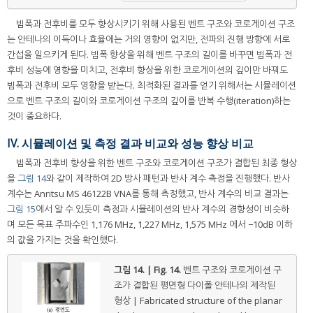
빔폭과 전후비를 모두 향상시키기 위해 사용된 벤트 구조와 코로게이션 구조
는 안테나의 이득이나 효율에는 거의 영향이 없지만, 전파의 진행 방향에 서로
간섭을 일으키게 된다. 빔폭 향상을 위해 벤트 구조의 길이를 바꾸면 빔폭과 전
후비 성능에 영향을 미치고, 전후비 향상을 위한 코로게이션의 깊이만 바꿔도
빔폭과 전후비 모두 영향을 받는다. 최적화된 결과를 얻기 위해서는 시뮬레이션
으로 벤트 구조의 길이와 코로게이션 구조의 깊이를 반복 수행(iteration)하는
것이 중요하다.
IV. 시뮬레이션 및 측정 결과 비교와 성능 향상 비교
빔폭과 전후비 향상을 위한 벤트 구조와 코로게이션 구조가 결합된 최종 형상
을
그림 14
와 같이 제작하여 2D 방사 패턴과 반사 계수 측정을 진행했다. 반사
계수는 Anritsu MS 46122B VNA를 통해 측정했고, 반사 계수의 비교 결과는
그림 15
에서 알 수 있듯이 측정과 시뮬레이션의 반사 계수의 경향성이 비슷하
며 모든 목표 주파수인 1,176 MHz, 1,227 MHz, 1,575 MHz 에서 −10dB 이하
의 값을 가지는 것을 확인했다.
그림 14. | Fig. 14.
벤트 구조와 코로게이션 구
조가 결합된 평면형 다이폴 안테나의 제작된
형상 | Fabricated structure of the planar