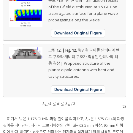
분포 시뮬레이션 결과 | Simulation results
of the E-field distribution at 1.5 GHz on
a corrugated surface for a plane wave
propagating along the
x
-axis.
Download Original Figure
그림 12. | Fig. 12.
평면형 다이폴 안테나에 벤
트 구조와 캐비티 구조가 적용된 안테나의 최
종 형상 | Proposed structure of the
planar dipole antenna with bent and
cavity structures.
Download Original Figure
/
4
≤
≤
/
2
λ
L
/
4
≤
d
≤
λ
H
/
2
λ
d
λ
L
H
(2)
여기서
λ
은 1.176 GHz의 파장 길이를 의미하고,
λ
은 1.575 GHz의 파장
L
H
길이를 나타낸다. 따라서 코로게이션의 깊이
d
는 63.5 mm 이상, 95 mm 이하
여야 한다. 하지만,
x
-축으로 전파하는 전자파를 억제하기 위해 사용된 코로게