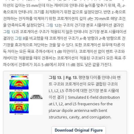
이션의 깊이는 55 mm인데 이는 캐비티와 안테나와 높이를 맞추기 위해, 즉,
z
-
축으로의 안테나의 크기를 최적화하기 위한 값으로 설정되었다. 반면 z-축으로
전파하는 전자파를 억제하기 위한 코로게이션의 깊이
d
는 70 mm로 해당 조건
을 만족하도록 설정되었다.
그림 12
는 구조의 전기장 분포 시뮬레이션 결과인
그림 13
과 코로게이션 구조가 적용되지 않은 안테나의 전기장 분포 시뮬레이션
결과인
그림 8
을 비교했을 때 코로게이션 구조가
x
-축 방향과
z
-축 방향으로 전
기장을 효과적으로 차단하는 것을 알 수 있다. 또한 코로게이션 유무에 따른 이
득 차이는 모든 목표 주파수에서 1 dB 미만이다. 코로게이션 없이 벤트 구조와
캐비티만 적용됐을 때의 전후비는 코로게이션이 적용된 구조보다 모든 목표 주
파수에서 전후비가 최소 5 dB에서 최대 11 dB 정도 낮은 값을 가진다.
그림 13. | Fig. 13.
평면형 다이폴 안테나와 벤
트 구조와 코로게이션이 모두 결합된 구조의
L1, L2, L5 주파수에 대한 전기장 분포 시뮬레
이션 결과 | Simulated E-field distribution
at L1, L2, and L5 frequencies for the
planar dipole antenna with bent
structures, cavity, and corrugation.
Download Original Figure