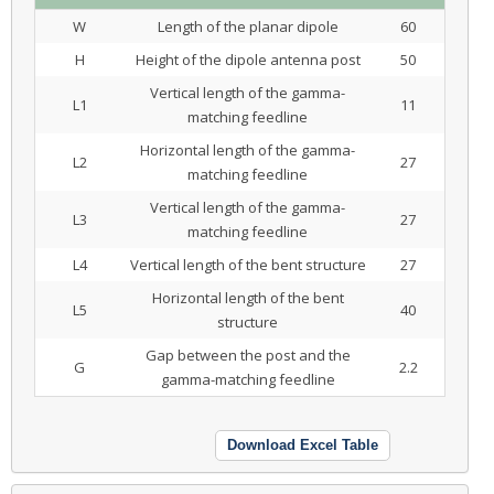
W
Length of the planar dipole
60
H
Height of the dipole antenna post
50
Vertical length of the gamma-
L1
11
matching feedline
Horizontal length of the gamma-
L2
27
matching feedline
Vertical length of the gamma-
L3
27
matching feedline
L4
Vertical length of the bent structure
27
Horizontal length of the bent
L5
40
structure
Gap between the post and the
G
2.2
gamma-matching feedline
Download Excel Table