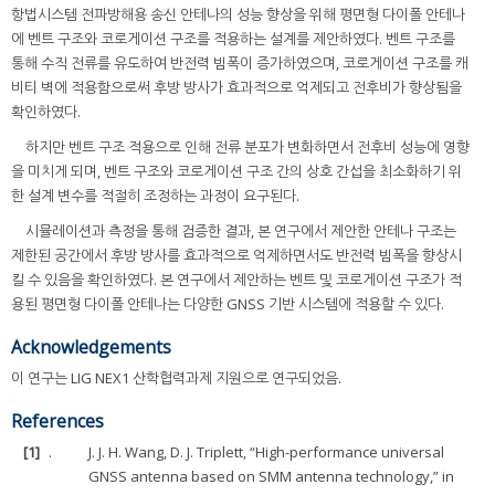
항법시스템 전파방해용 송신 안테나의 성능 향상을 위해 평면형 다이폴 안테나
에 벤트 구조와 코로게이션 구조를 적용하는 설계를 제안하였다. 벤트 구조를
통해 수직 전류를 유도하여 반전력 빔폭이 증가하였으며, 코로게이션 구조를 캐
비티 벽에 적용함으로써 후방 방사가 효과적으로 억제되고 전후비가 향상됨을
확인하였다.
하지만 벤트 구조 적용으로 인해 전류 분포가 변화하면서 전후비 성능에 영향
을 미치게 되며, 벤트 구조와 코로게이션 구조 간의 상호 간섭을 최소화하기 위
한 설계 변수를 적절히 조정하는 과정이 요구된다.
시뮬레이션과 측정을 통해 검증한 결과, 본 연구에서 제안한 안테나 구조는
제한된 공간에서 후방 방사를 효과적으로 억제하면서도 반전력 빔폭을 향상시
킬 수 있음을 확인하였다. 본 연구에서 제안하는 벤트 및 코로게이션 구조가 적
용된 평면형 다이폴 안테나는 다양한 GNSS 기반 시스템에 적용할 수 있다.
Acknowledgements
이 연구는 LIG NEX1 산학협력과제 지원으로 연구되었음.
References
[1]
.
J. J. H. Wang, D. J. Triplett, “High-performance universal
GNSS antenna based on SMM antenna technology,” in