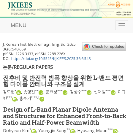
MENU
T
o
g
g
J. Korean Inst. Electromagn. Eng. Sci.
2025
;
l
36
(
6
):
548
-
559
e
pISSN: 1226-3133, eISSN: 2288-226X
n
DOI:
https://doi.org/10.5515/KJKIEES.2025.36.6.548
a
논문/REGULAR PAPERS
v
i
전후비 및 반전력 빔폭 향상을 위한 L-밴드 평면
g
형 다이폴 안테나와 구조물 설계
a
t
*
**
***
***
***
김도현
,
송영진
,
문효상
,
김상수
,
신재범
,
이규
i
***
*
,
**
,
†
빈
,
홍순기
o
n
Design of L-Band Planar Dipole Antenna
and Structures for Enhanced Front-to-Back
Ratio and Half-Power Beamwidth
*
**
***
Dohyeon Kim
,
Youngjin Song
,
Hyosang Moon
,