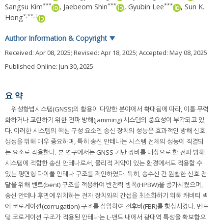
***
***
***
Sangsu Kim
,
Jaebeom Shin
,
Gyubin Lee
,
Sun K.
*
,
**
,
†
Hong
Author Information & Copyright
▼
Received:
Apr 08, 2025
; Revised:
Apr 18, 2025
; Accepted:
May 08, 2025
Published Online: Jun 30, 2025
요 약
위성항법시스템(GNSS)의 활용이 다양한 분야에서 확대됨에 따라, 이를 무력
화하거나 교란하기 위한 전파 방해(jamming) 시스템의 중요성이 부각되고 있
다. 이러한 시스템의 핵심 구성 요소인 송신 장치의 성능은 효과적인 방해 신호
생성을 위해 매우 중요하며, 특히 송신 안테나는 시스템 전체의 성능에 직결되
는 요소로 작용한다. 본 연구에서는 GNSS 기반 장비를 대상으로 한 전파 방해
시스템에 적합한 송신 안테나로서, 물리적 제약이 있는 환경에서도 적용할 수
있는 평면형 다이폴 안테나 구조를 제안하였다. 특히, 송수신 간 원활한 신호 전
달을 위해 벤트(bent) 구조를 적용하여 반전력 빔폭(HPBW)을 증가시켰으며,
송신 안테나 후면에 위치하는 전자 장치와의 간섭을 최소화하기 위해 캐비티 벽
에 코로게이션(corrugation) 구조를 삽입하여 전후비(FBR)를 향상시켰다. 벤트
및 코로게이션 구조가 적용된 안테나는 L-밴드 내에서 광대역 특성을 확보함으