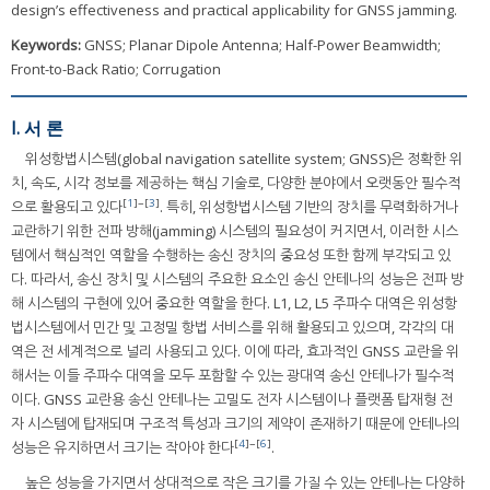
design’s effectiveness and practical applicability for GNSS jamming.
Keywords:
GNSS; Planar Dipole Antenna; Half-Power Beamwidth;
Front-to-Back Ratio; Corrugation
I. 서 론
위성항법시스템(global navigation satellite system; GNSS)은 정확한 위
치, 속도, 시각 정보를 제공하는 핵심 기술로, 다양한 분야에서 오랫동안 필수적
[
1
]~[
3
]
으로 활용되고 있다
. 특히, 위성항법시스템 기반의 장치를 무력화하거나
교란하기 위한 전파 방해(jamming) 시스템의 필요성이 커지면서, 이러한 시스
템에서 핵심적인 역할을 수행하는 송신 장치의 중요성 또한 함께 부각되고 있
다. 따라서, 송신 장치 및 시스템의 주요한 요소인 송신 안테나의 성능은 전파 방
해 시스템의 구현에 있어 중요한 역할을 한다. L1, L2, L5 주파수 대역은 위성항
법시스템에서 민간 및 고정밀 항법 서비스를 위해 활용되고 있으며, 각각의 대
역은 전 세계적으로 널리 사용되고 있다. 이에 따라, 효과적인 GNSS 교란을 위
해서는 이들 주파수 대역을 모두 포함할 수 있는 광대역 송신 안테나가 필수적
이다. GNSS 교란용 송신 안테나는 고밀도 전자 시스템이나 플랫폼 탑재형 전
자 시스템에 탑재되며 구조적 특성과 크기의 제약이 존재하기 때문에 안테나의
[
4
]~[
6
]
성능은 유지하면서 크기는 작아야 한다
.
높은 성능을 가지면서 상대적으로 작은 크기를 가질 수 있는 안테나는 다양하