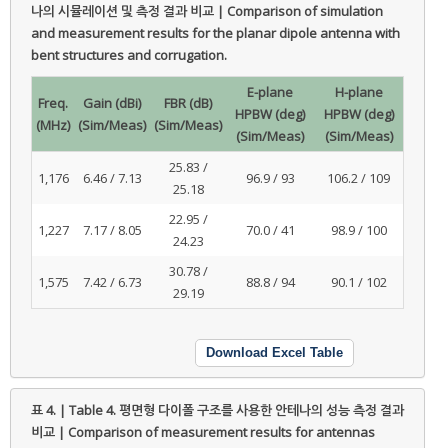
나의 시뮬레이션 및 측정 결과 비교 | Comparison of simulation
and measurement results for the planar dipole antenna with
bent structures and corrugation.
E-plane
H-plane
Freq.
Gain (dBi)
FBR (dB)
HPBW (deg)
HPBW (deg)
(MHz)
(Sim/Meas)
(Sim/Meas)
(Sim/Meas)
(Sim/Meas)
25.83 /
1,176
6.46 / 7.13
96.9 / 93
106.2 / 109
25.18
22.95 /
1,227
7.17 / 8.05
70.0 / 41
98.9 / 100
24.23
30.78 /
1,575
7.42 / 6.73
88.8 / 94
90.1 / 102
29.19
Download Excel Table
표 4. | Table 4.
평면형 다이폴 구조를 사용한 안테나의 성능 측정 결과
비교 | Comparison of measurement results for antennas