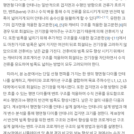
평면형 다이폴 안테나는 일반적으로 접지면과 수평인 방향으로 전류가 흐르지
만, 벤트(bent) 구조나 수직 벽을 통해 수직 전류를 유도시키게 되면 반전력 빔
[
8
]~[
11
]
폭이 넓어지게 되어 안테나의 송수신을 원활하게 할 수 있다
. 유한한 크
기의 접지면을 적용한 참고문헌 [
4
], [
5
]와 캐비티 구조를 적용한 참고문헌 [
6
]의
경우 뒤로 회절되는 전기장을 막아주는 구조가 없기 때문에 의해 전후비가 낮
다. 또한 빔폭을 넓히기 위해 추가적인 구조물을 사용한 참고문헌 [
9
]~[
11
]에서
도 마찬가지로 빔폭은 넓어 지지만 여전히 뒤로 회절되는 전기장을 고려하지 않
았으므로 전후비는 낮은 값을 가진다. 전후비와 빔폭 모두 향상 시키기 위해서
는 캐비티에 코로게이션 구조를 적용하여 회절되는 전기장을 차단하면서 수직
전류를 유도하여 빔폭도 넓히는 방법이 모두 고려되어야 한다.
따라서, 본 논문에서는 단일 선형 편파를 가지는 한 쌍의 평면형 다이폴 안테
나를 설계하고, 캐비티와 코로게이션 구조를 결합하여 목표 주파수인 L1, L2, L5
대역에서 뒤로 회절되는 전기장을 억제시켰다. 또한 접지면과 수평 방향의 전류
만 흐를 수 있는 평면 다이폴에 벤트 구조를 적용하여 수직 전류를 유도함으로
써 E-평면과 H-평면의 반전력 빔폭도 향상시켰다. 남은 각 절의 내용은 다음과
같다. 제 II장에서 평면형 다이폴 안테나 설계 절에서는 안테나의 설계 방법과 매
개 변수 분석을 통해 평면형 다이폴 안테나의 접지면 크기를 정한다. 제 III장에
서 반전력 빔폭 향상을 위한 벤트 구조와 전후비 향상을 위한 코로게이션 구조
설계 절에서는 벤트 구조와 코로게이션 구조의 설계 방법과 원리를 설명한다.
제 IV장에서 시뮬레이션 및 측정 결과 비교와 성능 향상 비교 절에서는 수직 전