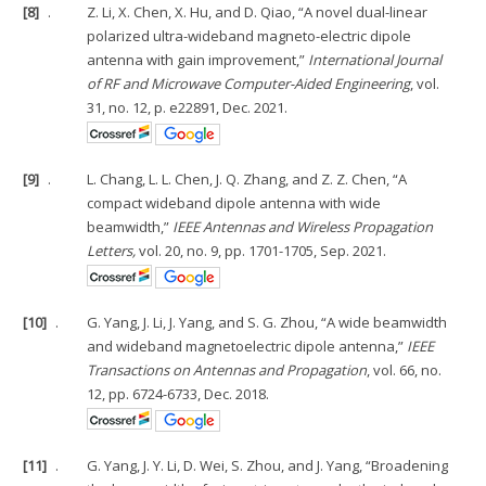
[8]
.
Z. Li, X. Chen, X. Hu, and D. Qiao, “A novel dual-linear
polarized ultra-wideband magneto-electric dipole
antenna with gain improvement,”
International Journal
of RF and Microwave Computer-Aided Engineering
, vol.
31, no. 12, p. e22891, Dec. 2021.
[9]
.
L. Chang, L. L. Chen, J. Q. Zhang, and Z. Z. Chen, “A
compact wideband dipole antenna with wide
beamwidth,”
IEEE Antennas and Wireless Propagation
Letters,
vol. 20, no. 9, pp. 1701-1705, Sep. 2021.
[10]
.
G. Yang, J. Li, J. Yang, and S. G. Zhou, “A wide beamwidth
and wideband magnetoelectric dipole antenna,”
IEEE
Transactions on Antennas and Propagation
, vol. 66, no.
12, pp. 6724-6733, Dec. 2018.
[11]
.
G. Yang, J. Y. Li, D. Wei, S. Zhou, and J. Yang, “Broadening