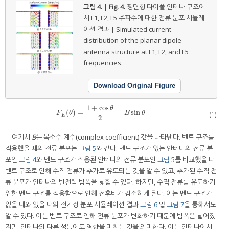
그림 4. | Fig. 4.
평면형 다이폴 안테나 구조에
서 L1, L2, L5 주파수에 대한 전류 분포 시뮬레
이션 결과 | Simulated current
distribution of the planar dipole
antenna structure at L1, L2, and L5
frequencies.
Download Original Figure
1
+
cos
θ
(
)
=
+
sin
F
E
(
θ
)
=
1
+
cos
θ
2
+
B
sin
θ
F
θ
B
θ
(1)
E
2
여기서
B
는 복소수 계수(complex coefficient) 값을 나타낸다. 벤트 구조를
적용했을 때의 전류 분포는
그림 5
와 같다. 벤트 구조가 없는 안테나의 전류 분
포인
그림 4
와 벤트 구조가 적용된 안테나의 전류 분포인
그림 5
를 비교했을 때
벤트 구조로 인해 수직 전류가 추가로 유도되는 것을 알 수 있고, 추가된 수직 전
류 분포가 안테나의 반전력 빔폭을 넓힐 수 있다. 하지만, 수직 전류를 유도하기
위한 벤트 구조를 적용함으로 인해 전후비가 감소하게 된다. 이는 벤트 구조가
없을 때와 있을 때의 전기장 분포 시뮬레이션 결과
그림 6
및
그림 7
을 통해서도
알 수 있다. 이는 벤트 구조로 인해 전류 분포가 변화하기 때문에 빔폭은 넓어졌
지만, 안테나의 다른 성능에도 영향을 미치는 것을 의미한다. 이는 안테나에서