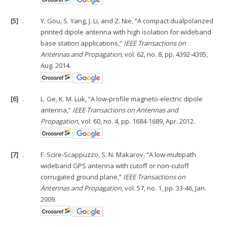
[5]
.
Y. Gou, S. Yang, J. Li, and Z. Nie, “A compact dualpolarized
printed dipole antenna with high isolation for wideband
base station applications,”
IEEE Transactions on
Antennas and Propagation
, vol. 62, no. 8, pp. 4392-4395,
Aug. 2014.
[6]
.
L. Ge, K. M. Luk, “A low-profile magneto-electric dipole
antenna,”
IEEE Transactions on Antennas and
Propagation
, vol. 60, no. 4, pp. 1684-1689, Apr. 2012.
[7]
.
F. Scire-Scappuzzo, S. N. Makarov, “A low-multipath
wideband GPS antenna with cutoff or non-cutoff
corrugated ground plane,”
IEEE Transactions on
Antennas and Propagation
, vol. 57, no. 1, pp. 33-46, Jan.
2009.