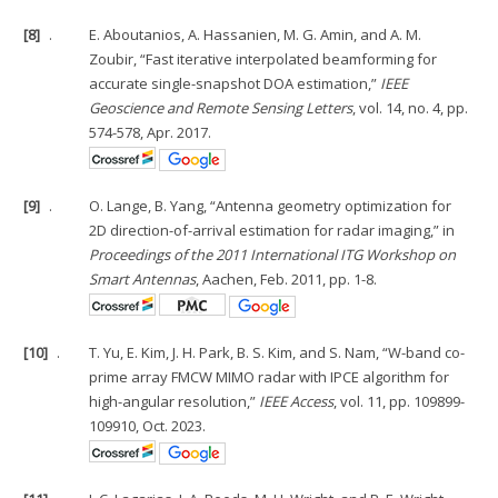
[8]
.
E. Aboutanios, A. Hassanien, M. G. Amin, and A. M.
Zoubir, “Fast iterative interpolated beamforming for
accurate single-snapshot DOA estimation,”
IEEE
Geoscience and Remote Sensing Letters
, vol. 14, no. 4, pp.
574-578, Apr. 2017.
[9]
.
O. Lange, B. Yang, “Antenna geometry optimization for
2D direction-of-arrival estimation for radar imaging,” in
Proceedings of the 2011 International ITG Workshop on
Smart Antennas
, Aachen, Feb. 2011, pp. 1-8.
[10]
.
T. Yu, E. Kim, J. H. Park, B. S. Kim, and S. Nam, “W-band co-
prime array FMCW MIMO radar with IPCE algorithm for
high-angular resolution,”
IEEE Access
, vol. 11, pp. 109899-
109910, Oct. 2023.