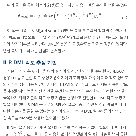
ˆ
(
)
위의 공식을 통해 최적의
를 찾는다면 다음과 같은 수식을 얻을 수 있다.
s
^
(
θ
)
s
θ
(
)
−
1
ˆ
=
arg
min
−
H
H
H
θ
^
D
M
L
=
arg
min
t
r
I
−
A
A
(
H
A
−
1
A
)
H
y
y
H
θ
t
r
I
A
A
A
A
y
y
(12)
D
M
L
이 식을 그리드 서치(grid search) 방법을 통해 최솟값을 찾아낼 수 있다. 또
3
K
한, 빅오 표기법으로 나타낼 경우,
O
(
M
P
)라고 표현할 수 있다.
P
는 그리드 서
치의 간격 개수를 나타낸다. DML은 높은 각도 정확도를 가지는 장점이 있지만
연산 속도가 느리다는 단점이 존재한다.
Ⅲ. R-DML 각도 추정 기법
기존의 각도 추정 기법은 여러 장점이 있지만 한계 또한 존재한다. RELAX의
경우 FFT를 기반한 각도 추정 기법이기에 제로 패딩의 개수에 따라 각도 정확도
의 제한이 생긴다는 단점이 존재한다. DML의 경우, 그리드 서치를 사용해 각도
를 추정한다면 높은 연산 시간을 수반한다는 단점이 존재한다. 이러한 단점을
극복하기 위해 기존의 각도 추정 기법을 변형하고 결합한 R-DML 각도 추정 기
법을 제안한다. R-DML은 기존의 RELAX 알고리즘이 가진 단점인 제로 패딩에
대한 의존도를 줄일 수 있다는 장점이 있다. 그리고 DML 알고리즘의 단점인 연
산 속도를 NMM을 사용해 단축할 수 있다.
R-DML을 사용하기 이전, 물체의 개수를 추정하는 기법이 필요하다. 따라서
∥
∥
K
−
∑
을 FFT를 사용한 값에서 최댓값이 일정한 레벨을 넘지 못한
∥
y
−
∑
k
=
1
K
y
k
∥
y
y
∥
∥
k