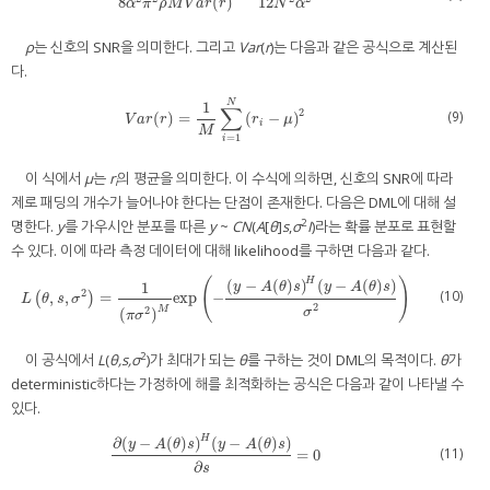
8
(
)
12
α
π
ρ
M
V
a
r
r
N
α
ρ
는 신호의 SNR을 의미한다. 그리고
Var
(
r
)는 다음과 같은 공식으로 계산된
다.
N
1
∑
2
(9)
(
)
=
(
−
)
V
a
r
(
r
)
=
1
M
∑
i
=
1
N
r
i
−
μ
2
V
a
r
r
r
μ
i
M
=
1
i
이 식에서
μ
는
r
의 평균을 의미한다. 이 수식에 의하면, 신호의 SNR에 따라
i
제로 패딩의 개수가 늘어나야 한다는 단점이 존재한다. 다음은 DML에 대해 설
2
명한다.
y
를 가우시안 분포를 따른
y
~
CN
(
A
[
θ
]
s
,
σ
I
)라는 확률 분포로 표현할
수 있다. 이에 따라 측정 데이터에 대해 likelihood를 구하면 다음과 같다.
(
)
H
(
−
(
)
)
(
−
(
)
)
1
y
A
θ
s
y
A
θ
s
(10)
2
,
,
=
exp
−
(
L
)
θ
,
s
,
σ
2
=
1
π
σ
2
M
exp
−
(
y
−
A
(
θ
)
s
)
H
(
y
−
A
(
θ
)
s
)
σ
2
L
θ
s
σ
2
M
2
σ
(
)
π
σ
2
이 공식에서
L
(
θ,s,σ
)가 최대가 되는
θ
를 구하는 것이 DML의 목적이다.
θ
가
deterministic하다는 가정하에 해를 최적화하는 공식은 다음과 같이 나타낼 수
있다.
H
∂
(
−
(
)
)
(
−
(
)
)
y
A
θ
s
y
A
θ
s
(11)
=
0
∂
(
y
−
A
(
θ
)
s
)
H
(
y
−
A
(
θ
)
s
)
∂
s
=
0
∂
s