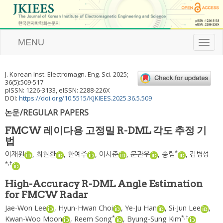
MENU
T
o
g
g
J. Korean Inst. Electromagn. Eng. Sci.
2025
;
l
36
(
5
):
509
-
517
e
pISSN: 1226-3133, eISSN: 2288-226X
n
DOI:
https://doi.org/10.5515/KJKIEES.2025.36.5.509
a
논문/REGULAR PAPERS
v
i
FMCW 레이다용 고정밀 R-DML 각도 추정 기
g
법
a
t
*
이재원
,
최현환
,
한예주
,
이시준
,
문관우
,
송림
,
김병성
i
*
,
†
o
n
High-Accuracy R-DML Angle Estimation
for FMCW Radar
Jae-Won Lee
,
Hyun-Hwan Choi
,
Ye-Ju Han
,
Si-Jun Lee
,
*
*
,
†
Kwan-Woo Moon
,
Reem Song
,
Byung-Sung Kim