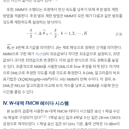
연산 시간이 짧다는 장점이 있다
.
또한, NMM이 수행되는 과정에서 연산 속도를 낮추기 위해 추정 범위 제한
방법을 적용한다. 추정 범위 제한 방법은 NMM의 모든 해가 다음과 같은 범위를
갖도록 제한하도록 설정하는 방식이다.
⌢
δ
δ
−
<
Δ
<
,
=
1
,
2
,
⋯
,
−
δ
2
<
Δ
θ
⌢
k
<
δ
2
,
k
=
1
,
2
,
⋯
,
K
(13)
θ
k
K
k
2
2
ˆ
는
k
번째 초기값을 의미한다.
δ
는 제로 패딩으로 정해진 간격을 의미한다.
θ
k
^
θ
k
NMM으로 구한 해가
식 (13)
의 최솟값보다 작다면 최솟값으로 설정하고, 최댓
값보다 크다면 최댓값으로 변경한다. 이와 같은 방식으로 각도 정확도를 높일
수 있다. 최종적으로 NMM을 사용한 DML으로 fine 추정을 하게 된다. 마지막
으로 DML으로 추정한 각도를 최종 각도로 확정한다. R-DML 알고리즘의 빅오
3
표기법은
O
(
QK
[
NlogN
]+
HM
)이다.
H
는 NMM의 반복 수이다. 이 경우, R-
DML은 RELAX 알고리즘과 비교해
N
의 개수를 낮추고, NMM을 사용해 연산
시간을 줄일 수 있다.
Ⅳ. W-대역 FMCW 레이다 시스템
본 논문의 검증에 사용한 W-대역 FMCW 레이다 시스템은 송신 1 채널 수신
[12]
16 채널로 구성되어 있다
. 1채널 송신 칩과 4채널 수신 칩은 28 nm CMOS
공정으로 제작되었다. 1 채널 송신 칩은 97 GHz 기준, 출력 전력은 13 dBm이