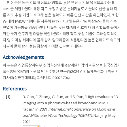
본 논문은 높은 각도 해상도와 정확도, 낮은 연산 시간을 목적으로 하는 R-
DML을 제안하였다. 해당 각도 추정 기법은 몬테카를로 시뮬레이션을 통해 다
른 각도 추정 기법과 비교해 높은 정확도와 빠른 연산 시간을 확인하였다. 또한,
W-대역 FMCW 레이다를 사용해 FFT와 비교해 높은 각도 해상도와 물체 개수
판별이 가능함을 검증하였다. 더불어 낮은 SNR의 신호에 대해 정확도를 높이기
위한 추가 연구가 필요함을 확인하였다. 해당 각도 추정 기법이 고해상도 레이
다 및 이미징 레이다의 물체 탐지 알고리즘에 적용된다면 높은 업데이트 속도와
더불어 물체 탐지 성능 향상에 기여할 것으로 기대된다.
Acknowledgements
이 논문은 산업통상자원부 ‘산업혁신인재성장지원사업’의 재원으로 한국산업기
술진흥원(KIAT)의 지원을 받아 수행된 연구임(2024년 반도체특성화대 학원지
원사업(성균관대학교), 과제번호: P0023704).
References
[1]
.
B. Gao, F. Zhang, G. Sun, and S. Pan, “High-resolution 3D
imaging with a photonics-based broadband MIMO
radar,” in
2021 International Conference on Microwave
and Millimeter Wave Technology(ICMMT),
Nanjing, May
2021.