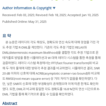
Author Information & Copyright
▼
Received:
Feb 03, 2025
; Revised:
Feb 18, 2025
; Accepted:
Jan 10, 2025
Published Online: May 31, 2025
요 약
본 논문은 레이다의 각도 해상도, 정확도와 연산 속도에 대해 장점을 가진 각
도 추정 기법 R-DML을 제안한다. 기존의 각도 추정 기법인 RELAX와
DML(deterministic maximum likelihood)을 결합한 각도 추정 기법으로 몬
테카를로 방법을 통한 시뮬레이션과 W-대역 레이다 시스템을 통한 측정을 통해
검증하였다. 레이다 시스템 측정에서는 FFT(fast fourier transform)와 비교
해 두 개의 물체에 대한 방위각 추정 결과를 비교하였다. 시뮬레이션 결과, SNR
20 dB 이하의 신호에 대해 ACRB(asymptotic cramer-rao bound)와 비교해
도 RMSE(root mean square error) 상 거의 차이가 없음을 확인하였다. 다
만, 낮은 SNR의 신호에 대한 부정확성이 존재했으며 이에 따른 한계도 확인하
였다. 또한, DML과 비교해 동일한 각도 정확도를 16.8 %만의 연산 시간으로 R-
DML 기법을 통해 획기적으로 줄일 수 있음을 확인하였다.
Abstract