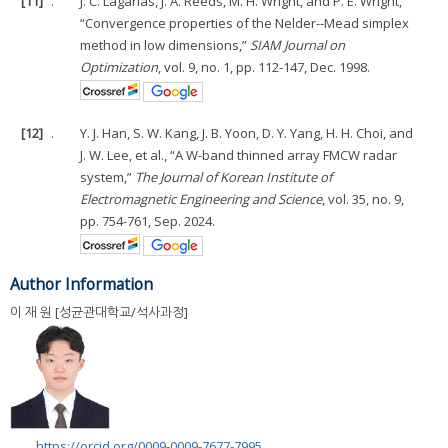
[11]
.
J. C. Lagarias, J. A. Reeds, M. H. Wright, and P. E. Wright,
“Convergence properties of the Nelder--Mead simplex
method in low dimensions,”
SIAM Journal on
Optimization
, vol. 9, no. 1, pp. 112-147, Dec. 1998.
[12]
.
Y. J. Han, S. W. Kang, J. B. Yoon, D. Y. Yang, H. H. Choi, and
J. W. Lee, et al., “A W-band thinned array FMCW radar
system,”
The Journal of Korean Institute of
Electromagnetic Engineering and Science
, vol. 35, no. 9,
pp. 754-761, Sep. 2024.
Author Information
이 재 원 [성균관대학교/석사과정]
https://orcid.org/0009-0009-7677-7995