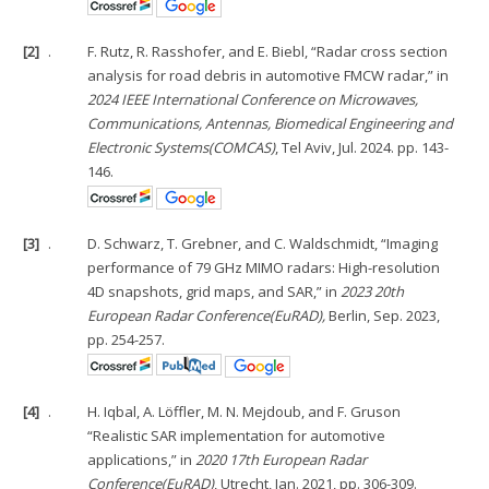
[2]
.
F. Rutz, R. Rasshofer, and E. Biebl, “Radar cross section
analysis for road debris in automotive FMCW radar,” in
2024 IEEE International Conference on Microwaves,
Communications, Antennas, Biomedical Engineering and
Electronic Systems(COMCAS)
, Tel Aviv, Jul. 2024. pp. 143-
146.
[3]
.
D. Schwarz, T. Grebner, and C. Waldschmidt, “Imaging
performance of 79 GHz MIMO radars: High-resolution
4D snapshots, grid maps, and SAR,” in
2023 20th
European Radar Conference(EuRAD),
Berlin, Sep. 2023,
pp. 254-257.
[4]
.
H. Iqbal, A. Löffler, M. N. Mejdoub, and F. Gruson
“Realistic SAR implementation for automotive
applications,” in
2020 17th European Radar
Conference(EuRAD)
, Utrecht, Jan. 2021, pp. 306-309.