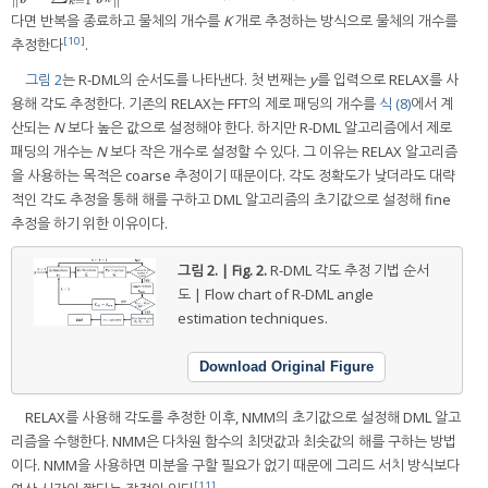
=
1
k
다면 반복을 종료하고 물체의 개수를
K
개로 추정하는 방식으로 물체의 개수를
[10]
추정한다
.
그림 2
는 R-DML의 순서도를 나타낸다. 첫 번째는
y
를 입력으로 RELAX를 사
용해 각도 추정한다. 기존의 RELAX는 FFT의 제로 패딩의 개수를
식 (8)
에서 계
산되는
N
보다 높은 값으로 설정해야 한다. 하지만 R-DML 알고리즘에서 제로
패딩의 개수는
N
보다 작은 개수로 설정할 수 있다. 그 이유는 RELAX 알고리즘
을 사용하는 목적은 coarse 추정이기 때문이다. 각도 정확도가 낮더라도 대략
적인 각도 추정을 통해 해를 구하고 DML 알고리즘의 초기값으로 설정해 fine
추정을 하기 위한 이유이다.
그림 2. | Fig. 2.
R-DML 각도 추정 기법 순서
도 | Flow chart of R-DML angle
estimation techniques.
Download Original Figure
RELAX를 사용해 각도를 추정한 이후, NMM의 초기값으로 설정해 DML 알고
리즘을 수행한다. NMM은 다차원 함수의 최댓값과 최솟값의 해를 구하는 방법
이다. NMM을 사용하면 미분을 구할 필요가 없기 때문에 그리드 서치 방식보다
[11]