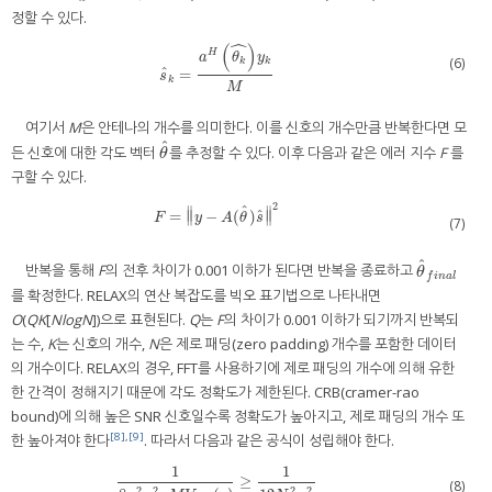
정할 수 있다.
ˆ
(
)
H
a
θ
y
(6)
k
k
ˆ
=
s
^
k
=
a
H
θ
k
^
y
k
M
s
k
M
여기서
M
은 안테나의 개수를 의미한다. 이를 신호의 개수만큼 반복한다면 모
ˆ
든 신호에 대한 각도 벡터
를 추정할 수 있다. 이후 다음과 같은 에러 지수
F
를
θ
^
θ
구할 수 있다.
2
ˆ
∥
∥
ˆ
=
−
(
)
∥
∥
F
=
‖
y
−
A
(
θ
^
)
s
^
‖
2
F
y
A
θ
s
(7)
ˆ
반복을 통해
F
의 전후 차이가 0.001 이하가 된다면 반복을 종료하고
θ
^
f
n
a
l
θ
f
i
n
a
l
를 확정한다. RELAX의 연산 복잡도를 빅오 표기법으로 나타내면
O
(
QK
[
NlogN
])으로 표현된다.
Q
는
F
의 차이가 0.001 이하가 되기까지 반복되
는 수,
K
는 신호의 개수,
N
은 제로 패딩(zero padding) 개수를 포함한 데이터
의 개수이다. RELAX의 경우, FFT를 사용하기에 제로 패딩의 개수에 의해 유한
한 간격이 정해지기 때문에 각도 정확도가 제한된다. CRB(cramer-rao
bound)에 의해 높은 SNR 신호일수록 정확도가 높아지고, 제로 패딩의 개수 또
[8]
,
[9]
한 높아져야 한다
. 따라서 다음과 같은 공식이 성립해야 한다.
1
1
≥
1
8
α
2
π
2
ρ
M
V
a
r
(
r
)
≥
1
12
N
2
α
2
(8)
2
2
2
2