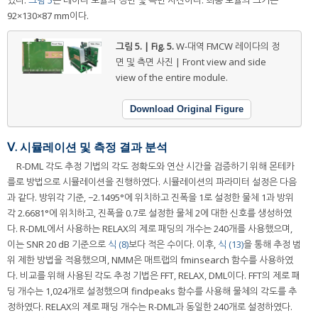
92×130×87 mm이다.
그림 5. | Fig. 5.
W-대역 FMCW 레이다의 정
면 및 측면 사진 | Front view and side
view of the entire module.
Download Original Figure
Ⅴ. 시뮬레이션 및 측정 결과 분석
R-DML 각도 추정 기법의 각도 정확도와 연산 시간을 검증하기 위해 몬테카
를로 방법으로 시뮬레이션을 진행하였다. 시뮬레이션의 파라미터 설정은 다음
과 같다. 방위각 기준, −2.1495°에 위치하고 진폭을 1로 설정한 물체 1과 방위
각 2.6681°에 위치하고, 진폭을 0.7로 설정한 물체 2에 대한 신호를 생성하였
다. R-DML에서 사용하는 RELAX의 제로 패딩의 개수는 240개를 사용했으며,
이는 SNR 20 dB 기준으로
식 (8)
보다 적은 수이다. 이후,
식 (13)
을 통해 추정 범
위 제한 방법을 적용했으며, NMM은 매트랩의 fminsearch 함수를 사용하였
다. 비교를 위해 사용된 각도 추정 기법은 FFT, RELAX, DML이다. FFT의 제로 패
딩 개수는 1,024개로 설정했으며 findpeaks 함수를 사용해 물체의 각도를 추
정하였다. RELAX의 제로 패딩 개수는 R-DML과 동일한 240개로 설정하였다.