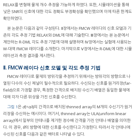
RELAX를 변형해 물체 개수 추정을 가능하게 하였다. 또한, 시뮬레이션을 통해
낮은 SNR의 신호에 대한 각도 정확도 부정확성을 확인했으며 이에 따른 한계도
확인하였다.
본 논문은 다음과 같이 구성된다. Ⅱ장에서는 FMCW 레이다의 신호 모델과 기
존의 각도 추정 기법 RELAX와 DML에 대해 기술한다. Ⅲ장에서는 본 논문에서
제안하는 R-DML 각도 추정 기법에 대해 설명하며 Ⅳ장에서는 실험에 사용되는
W-대역 FMCW 레이다를 소개한다. 마지막으로 Ⅴ장에서는 R-DML에 대한 시뮬
레이션과 측정 결과를 제시한다.
Ⅱ. FMCW 레이다 신호 모델 및 각도 추정 기법
FMCW 레이다로 물체의 방위각을 추정하기 위해서는 방위각의 방향으로 나
열된 다수의 수신 채널이 필수적으로 필요하다. 수신되는 신호를 원거리장(far-
field)으로 가정할 경우, 특정한 간격으로 배치된 수신기 배열은 동일한 물체에
대해 각자 다른 위상을 가진 신호를 수신한다.
그림 1
은
d
(=
αλ
)의 간격으로 배치된 thinned array의 M개의 수신기가 원거
리장을 수신하는 예시이다. 여기서, thinned array는 ULA(uniform linear
array)에서 일부의 안테나를 제거한 정수배 간격을 가진 안테나 배열을 의미한
다. 이 경우,
θ
의 방향에 대한 신호를 수신한다고 가정한다. 따라서 각 안테나에
수신된 신호를 다음과 같은 벡터로 나타낼 수 있다.