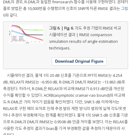
DML의 경우, R-DML과 동일한 fminsearch 함수를 사용해 구현하였다. 몬테카
를로 방법은 총 10,000번을 수행했으며 신호의 SNR에 따른 RMSE 결과는
그림
6
와 같다.
그림 6. | Fig. 6.
각도 추정 기법의 RMSE 비교
시뮬레이션 결과 | RMSE comparison
simulation results of angle estimation
techniques.
Download Original Figure
시뮬레이션 결과, 물체 1의 20 dB 신호를 기준으로 FFT의 RMSE는 4.254
dB, RELAX의 RMSE는 −6.950 dB, R-DML과 DML의 RMSE는 −13.863 dB로
측정된다. 따라서, R-DML은 RELAX와 비교해 RMSE가 6.913 dB만큼 개선된
수치를 확인할 수 있었다. ACRB(asymptotic cramar-rao bound)와 비교해
도 R-DML은 거의 차이가 없음을 확인하였다. 다만, SNR 5 dB 이하에서는
RELAX로 구한 해의 오차로 인해 추정 범위 제한 방식의 범위에 실제 각도에 벗
어나 추정이 부정확해지는 한계를 확인하였다. 물체 1의 SNR 5 dB 신호를 기준
으로 R-DML과 DML의 RMSE는 0.9508 dB 만큼 차이를 보였다. 이는 RELAX를
사용한 각도 추정의 결과가 bias를 가져 부정확한 값을 추정하기 때문이라 사