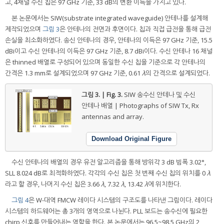
고, 4채널 수신 칩은 97 GHz 기준, 33 dB의 변환 이득을 가지고 있다.
본 논문에서는 SIW(substrate integrated waveguide) 안테나를 설계해
제작되었으며
그림 3
은 안테나의 전면과 후면이다. 칩과 직접 급전을 통해 급전
손실을 최소화하였다. 송신 안테나의 경우, 안테나의 이득은 97 GHz 기준, 15.5
dBi이고 수신 안테나의 이득은 97 GHz 기준, 8.7 dBi이다. 수신 안테나 16 채널
은 thinned 배열로 구성되어 있으며 동일한 수신 칩을 기준으로 각 안테나의
간격은 1.3 mm로 설계되었으며 97 GHz 기준, 0.61
λ
의 간격으로 설계되었다.
그림 3. | Fig. 3.
SIW 송수신 안테나 및 수신
안테나 배열 | Photographs of SIW Tx, Rx
antennas and array.
Download Original Figure
수신 안테나의 배열의 경우 유전 알고리즘을 통해 방위각 3 dB 빔폭 3.02°,
SLL 8.024 dB로 최적화하였다. 각각의 수신 칩은 첫 번째 수신 칩의 위치를 0
λ
라고 할 경우, 나머지 수신 칩은 3.66
λ
, 7.32
λ
, 13.42
λ
에 위치한다.
그림 4
은 W-대역 FMCW 레이다 시스템의 구조도를 나타낸 그림이다. 레이다
시스템의 하드웨어는 총 3개의 영역으로 나뉜다. PLL 보드는 송수신에 필요한
chirp 신호를 만들어내는 역할을 한다. 본 논문에서는 96.5~98.5 GHz의 2