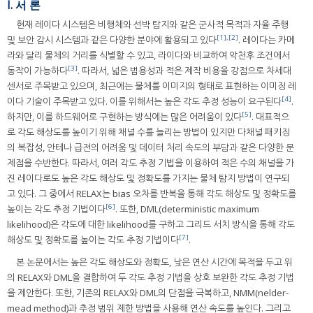
I. 서 론
현재 레이다 시스템은 비행체와 선박 탐지와 같은 군사적 목적과 자율 주행
[1]
,
[2]
및 보안 감시 시스템과 같은 다양한 분야에 활용되고 있다
. 레이다는 카메
라와 달리 물체의 거리를 식별할 수 있고, 라이다와 비교하여 악천후 조건에서
[3]
동작이 가능하다
. 따라서, 넓은 범용성과 적은 제작 비용을 강점으로 차세대
센서로 주목받고 있으며, 최근에는 물체를 이미지의 형태로 표현하는 이미징 레
[4]
이다 기술이 주목받고 있다. 이를 위해서는 높은 각도 추정 성능이 요구된다
.
[5]
하지만, 이를 하드웨어로 구현하는 방식에는 많은 어려움이 있다
. 대표적으
로 각도 해상도를 높이기 위해 채널 수를 늘리는 방법이 있지만 다채널 패키징
의 복잡성, 안테나 급전의 어려움 및 데이터 처리 속도의 부담과 같은 다양한 문
제점을 수반한다. 따라서, 여러 각도 추정 기법을 이용하여 적은 수의 채널을 가
진 레이다로도 높은 각도 해상도 및 정확도를 가지는 물체 탐지 방법이 연구되
고 있다. 그 중에서 RELAX는 bias 오차를 반복을 통해 각도 해상도 및 정확도를
[6]
높이는 각도 추정 기법이다
. 또한, DML(deterministic maximum
likelihood)은 각도에 대한 likelihood를 구하고 그리드 서치 방식을 통해 각도
[7]
해상도 및 정확도를 높이는 각도 추정 기법이다
.
본 논문에서는 높은 각도 해상도와 정확도, 낮은 연산 시간에 목적을 두고 위
의 RELAX와 DML을 결합하여 두 각도 추정 기법을 상호 보완한 각도 추정 기법
을 제안한다. 또한, 기존의 RELAX와 DML의 단점을 극복하고, NMM(nelder-
mead method)과 추정 범위 제한 방법을 사용해 연산 속도를 높인다. 그리고