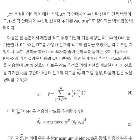
(3)
y
는 측정된 데이터에 대한 벡터,
s
는 각 안테나에 수신된 신호의 진폭 벡터이
2
고,
w
은 각 안테나에 수신된 신호에 추가된
N
(0,
σ
Ι
)으로 정의되는 백색 잡음 벡
터이다.
다음은 본 논문에서 제안한 각도 추정 기법의 기본 바탕인 RELAX와 DML을
기술한다. RELAX는 FFT를 사용해 신호의 각도와 진폭을 추정하는 각도 추정 기
법이다. 또한, 반복을 통해 bias 오차를 줄여 정확도를 높이는 것이 가능하다.
RELAX의 기본 설명은 다음과 같다. 반복의 이전 단계에서 추정된 각도와 진폭
을 사용하여 k번째 신호의 새로운 각도 추정을 위해 자신을 제외한 나머지 신호
ˆ
를 제거한
y
를 구한다.
k
번째 신호의 각도를
라고 할 경우, 다음과 같은 식을
θ
k
^
θ
k
k
정의할 수 있다.
ˆ
K
ˆ
∑
(
)
(4)
=
−
y
k
=
y
−
∑
j
=
1
,
j
≠
k
K
a
θ
j
^
s
k
^
y
y
a
θ
s
k
j
k
=
1
,
≠
j
j
k
ˆ
이후,
에 FFT를 적용해 각도를 추정할 수 있다.
y
k
^
y
k
ˆ
2
∣
∣
=
arg
max
(
)
H
θ
k
^
=
arg
max
a
H
θ
k
y
k
2
∣
∣
θ
a
θ
y
(5)
k
k
k
ˆ
그리고
는 최대 우도 추정(maximum likelihood)을 통해, 다음과 같이 추
S
k
^
S
k