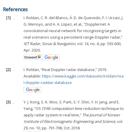
References
[1]
.
I. Roldan, C. R. del-Blanco, Á. D. de Quevedo, F. I. Urzaiz, J.
G. Menoyo, and A. A. López, et al., “Dopplernet: A
convolutional neural network for recognising targets in
real scenarios using a persistent range-Doppler radar,”
IET Radar, Sonar & Navigation
, vol. 14, no. 4, pp. 593-600,
Apr. 2020.
[2]
.
I. Roldan, “Real Doppler radar database,” 2019.
Available:
https://www.kaggle.com/datasets/iroldan/rea
l-doppler-raddar-database
[3]
.
Y. J. Kong, S. K. Woo, S. Park, S. Y. Shin, Y. H. Jang, and E.
Yang, “OS CFAR computation time reduction technique to
apply radar system in real time,”
The Journal of Korean
Institute of Electromagnetic Engineering and Science
, vol.
29, no. 10, pp. 791-798, Oct. 2018.