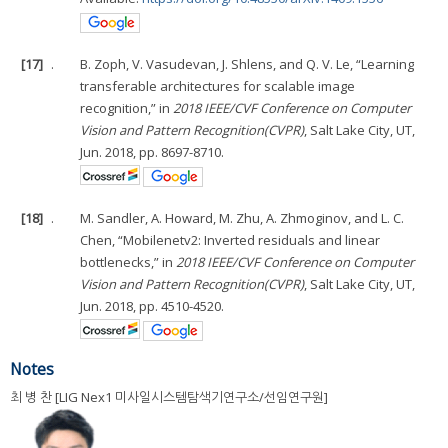
[17]
.
B. Zoph, V. Vasudevan, J. Shlens, and Q. V. Le, “Learning
transferable architectures for scalable image
recognition,” in
2018 IEEE/CVF Conference on Computer
Vision and Pattern Recognition(CVPR)
, Salt Lake City, UT,
Jun. 2018, pp. 8697-8710.
[18]
.
M. Sandler, A. Howard, M. Zhu, A. Zhmoginov, and L. C.
Chen, “Mobilenetv2: Inverted residuals and linear
bottlenecks,” in
2018 IEEE/CVF Conference on Computer
Vision and Pattern Recognition(CVPR)
, Salt Lake City, UT,
Jun. 2018, pp. 4510-4520.
Notes
최 병 찬 [LIG Nex1 미사일시스템탐색기연구소/선임연구원]