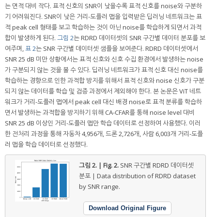
는 면적 대비 작다. 표적 신호의 SNR이 낮을수록 표적 신호를 noise와 구분하
기 어려워진다. SNR이 낮은 거리-도플러 맵을 입력받은 딥러닝 네트워크는 표
적 peak cell 형태를 보고 학습하는 것이 아닌 noise를 학습하게 되면서 과적
합이 발생하게 된다.
그림 2
는 RDRD 데이터셋의 SNR 구간별 데이터 분포를 보
여주며,
표 2
는 SNR 구간별 데이터셋 샘플을 보여준다. RDRD 데이터셋에서
SNR 25 dB 미만 상황에서는 표적 신호와 신호 수집 환경에서 발생하는 noise
가 구분되지 않는 것을 볼 수 있다. 딥러닝 네트워크가 표적 신호 대신 noise를
학습하는 경향으로 인한 과적합 방지를 위해서 표적 신호와 noise 신호가 구분
되지 않는 데이터를 학습 및 검증 과정에서 제외해야 한다. 본 논문은 ViT 네트
워크가 거리-도플러 맵에서 peak cell 대신 배경 noise로 표적 분류를 학습하
면서 발생하는 과적합을 방지하기 위해 CA-CFAR를 통해 noise level 대비
SNR 25 dB 이상인 거리-도플러 맵만 학습 데이터로 선정하여 사용했다. 이러
한 전처리 과정을 통해 자동차 4,956개, 드론 2,726개, 사람 6,003개 거리-도플
러 맵을 학습 데이터로 선정했다.
그림 2. | Fig. 2.
SNR 구간별 RDRD 데이터셋
분포 | Data distribution of RDRD dataset
by SNR range.
Download Original Figure