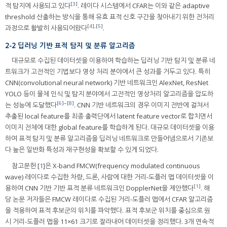
[
3
]
적 탐지에 사용되고 있다
. 레이다 시스템에서 CFAR는 이와 같은 adaptive
threshold 산출하는 방식을 통해 유효 표적 신호 구간을 찾아내기 위한 전처리
[
4
],[
5
]
과정으로 활발히 사용되어왔다
.
2-2 딥러닝 기반 표적 탐지 및 분류 알고리즘
대규모로 수집된 데이터셋을 이용하여 학습하는 딥러닝 기반 탐지 및 분류 네
트워크가 고전적인 기법보다 영상 처리 분야에서 큰 성과를 거두고 있다. 특히
CNN(convolutional neural network) 기반 네트워크인 AlexNet, ResNet
YOLO 등이 물체 인식 및 탐지 분야에서 고전적인 영상처리 알고리즘을 압도하
[
6
]~[
8
]
는 성능에 도달했다
. CNN 기반 네트워크의 경우 이미지 전반에 걸쳐서
추출된 local feature를 최종 출력단에서 latent feature vector로 합치면서
이미지 전체에 대한 global feature를 학습하게 된다. 대규모 데이터셋을 이용
하여 표적 탐지 및 분류 알고리즘을 딥러닝 네트워크로 만들어냄으로서 기존보
다 높은 일반화 특성과 재구현성을 확보할 수 있게 되었다.
참고문헌 [
1
]은 X-band FMCW(frequency modulated continuous
wave) 레이다로 수집한 차량, 드론, 사람에 대한 거리-도플러 맵 데이터셋을 이
[
1
]
용하여 CNN 기반 기반 표적 분류 네트워크인 DopplerNet을 제안했다
. 해
당 논문 저자들은 FMCW 레이다로 수집된 거리-도플러 맵에서 CFAR 알고리즘
을 적용하여 표적 후보군의 위치를 파악했다. 표적 후보군 위치를 중심으로 원
시 거리-도플러 맵을 11×61 크기로 잘라내어 데이터셋을 정리했다. 3개 연속적