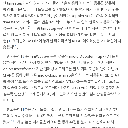
인 timestep에서의 원시 거리-도플러 맵을 이용하여 표적의 종류를 분류하도
록 CNN 기반 딥러닝 네트워크를 설계했으며, 이를 평가하기 위해 F1 score를
평가지표로 활용했다. 참고문헌 [
1
]이 제안한 DopplerNet은 3개의 연속적인
timestep의 거리-도플러 맵을 1개 세트로 누적하여 입력 신호로 사용해야 최대
[
1
]
성능에 도달한다
. 다중 timestep 동안 신호 획득에 따른 지연이 발생하며, 이
로 인해 표적 분류 네트워크의 실시간성을 확보하기 힘들다. 본 논문은 참고문
헌 [
1
] 저자들이 Kaggle에 등재한 데이터셋인 RDRD 데이터셋을 ViT 학습에 사
[
2
]
용했다
.
참고문헌 [
9
]는 mmWave를 통해 추출된 micro-Doppler map와 ViT를 이
[
9
]
용한 레이다 기반 사람 행동 인식 기법을 제안한다
. 해당 논문에서 제안된
vision transformer 기반 딥러닝 네트워크는 원시 거리-도플러 맵이 아닌 2D
CFAR를 통해 전처리된 micro-doppler map을 입력으로 사용한다. 2D CFAR
를 통해 유효 표적 신호를 강조시킴으로서 ViT와 같은 복잡한 딥러닝 네트워크
가 학습에 성공할 수 있도록 유도한다. 하지만 2D CFAR는 입력 신호 규모가 커
질수록 연산량이 크게 증가하며, 이로 인해 시스템 전반의 실시간성을 확보하기
어렵다.
참고문헌 [
10
]은 거리-도플러 맵이 만들어지는 초기 신호처리 과정에서부터
표적 분류를 수행하는 최종단까지 분류 네트워크의 전 과정을 딥러닝으로 구현
[
10
]
했다
. 해당 논문 저자들은 레이다를 통해 수집된 원시 표적 신호에 대해