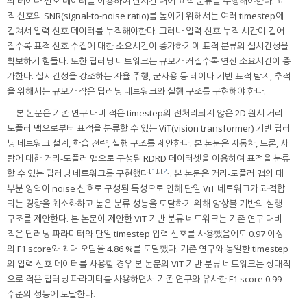
의 레이다 신호 데이터를 이용하여 단시간 내에 표적 분류를 수행해야한다. 표
적 신호의 SNR(signal-to-noise ratio)를 높이기 위해서는 여러 timestep에
걸쳐서 입력 신호 데이터를 누적해야한다. 그러나 입력 신호 누적 시간이 길어
질수록 표적 신호 수집에 대한 소요시간이 증가하기에 표적 분류의 실시간성을
확보하기 힘들다. 또한 딥러닝 네트워크는 규모가 커질수록 연산 소요시간이 증
가한다. 실시간성을 강조하는 자율 주행, 군사용 등 레이다 기반 표적 탐지, 추적
을 위해서는 규모가 작은 딥러닝 네트워크와 실행 구조를 구현해야 한다.
본 논문은 기존 연구 대비 적은 timestep의 전처리되지 않은 2D 원시 거리-
도플러 맵으로부터 표적을 분류할 수 있는 ViT(vision transformer) 기반 딥러
닝 네트워크 설계, 학습 전략, 실행 구조를 제안한다. 본 논문은 자동차, 드론, 사
람에 대한 거리-도플러 맵으로 구성된 RDRD 데이터셋을 이용하여 표적을 분류
[
1
],[
2
]
할 수 있는 딥러닝 네트워크를 구현했다
. 본 논문은 거리-도플러 맵의 대
부분 영역이 noise 신호로 구성된 특성으로 인해 단일 ViT 네트워크가 과적합
되는 경향을 최소화하고 높은 분류 성능을 도달하기 위해 앙상블 기반의 실행
구조를 제안한다. 본 논문이 제안한 ViT 기반 분류 네트워크는 기존 연구 대비
적은 딥러닝 파라미터와 단일 timestep 입력 신호를 사용했음에도 0.97 이상
의 F1 score와 최대 오탐율 4.86 %를 도달했다. 기존 연구와 동일한 timestep
의 입력 신호 데이터를 사용할 경우 본 논문의 ViT 기반 분류 네트워크는 상대적
으로 적은 딥러닝 파라미터를 사용하면서 기존 연구와 유사한 F1 score 0.99
수준의 성능에 도달한다.