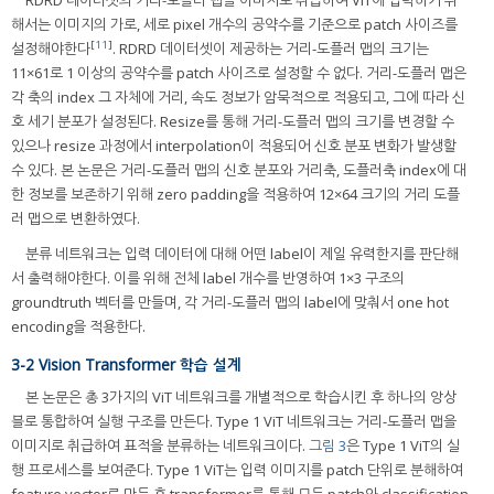
RDRD 데이터셋의 거리-도플러 맵을 이미지로 취급하여 ViT에 입력하기 위
해서는 이미지의 가로, 세로 pixel 개수의 공약수를 기준으로 patch 사이즈를
[
11
]
설정해야한다
. RDRD 데이터셋이 제공하는 거리-도플러 맵의 크기는
11×61로 1 이상의 공약수를 patch 사이즈로 설정할 수 없다. 거리-도플러 맵은
각 축의 index 그 자체에 거리, 속도 정보가 암묵적으로 적용되고, 그에 따라 신
호 세기 분포가 설정된다. Resize를 통해 거리-도플러 맵의 크기를 변경할 수
있으나 resize 과정에서 interpolation이 적용되어 신호 분포 변화가 발생할
수 있다. 본 논문은 거리-도플러 맵의 신호 분포와 거리축, 도플러축 index에 대
한 정보를 보존하기 위해 zero padding을 적용하여 12×64 크기의 거리 도플
러 맵으로 변환하였다.
분류 네트워크는 입력 데이터에 대해 어떤 label이 제일 유력한지를 판단해
서 출력해야한다. 이를 위해 전체 label 개수를 반영하여 1×3 구조의
groundtruth 벡터를 만들며, 각 거리-도플러 맵의 label에 맞춰서 one hot
encoding을 적용한다.
3-2 Vision Transformer 학습 설계
본 논문은 총 3가지의 ViT 네트워크를 개별적으로 학습시킨 후 하나의 앙상
블로 통합하여 실행 구조를 만든다. Type 1 ViT 네트워크는 거리-도플러 맵을
이미지로 취급하여 표적을 분류하는 네트워크이다.
그림 3
은 Type 1 ViT의 실
행 프로세스를 보여준다. Type 1 ViT는 입력 이미지를 patch 단위로 분해하여
feature vector로 만든 후 transformer를 통해 모든 patch와 classification