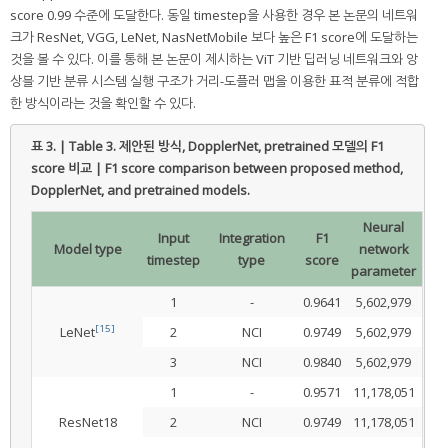
score 0.99 수준에 도달한다. 동일 timestep을 사용한 경우 본 논문의 네트워
크가 ResNet, VGG, LeNet, NasNetMobile 보다 높은 F1 score에 도달하는
것을 볼 수 있다. 이를 통해 본 논문이 제시하는 ViT 기반 딥러닝 네트워크와 앙
상블 기반 분류 시스템 실행 구조가 거리-도플러 맵을 이용한 표적 분류에 적합
한 방식이라는 것을 확인할 수 있다.
표 3. | Table 3.
제안된 방식, DopplerNet, pretrained 모델의 F1
score 비교 | F1 score comparison between proposed method,
DopplerNet, and pretrained models.
Neural
Input
Integration
F1
Model type
network
timestep
type
score
parameter
1
-
0.9641
5,602,979
[15]
LeNet
2
NCI
0.9749
5,602,979
3
NCI
0.9840
5,602,979
1
-
0.9571
11,178,051
ResNet18
2
NCI
0.9749
11,178,051