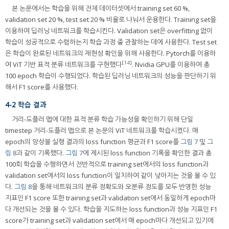
본 논문에서는 학습을 위해 전체 데이터셋에서 training set 60 %,
validation set 20 %, test set 20 % 비율로 나눠서 운용한다. Training set을
이용하여 딥러닝 네트워크를 학습시킨다. Validation set은 overfitting 없이
학습이 성공적으로 수렴하는지 학습 과정 중 관찰하는 데에 사용한다. Test set
은 학습이 완료된 네트워크의 재현성 확인을 위해 사용한다. Pytorch를 이용하
[
14
]
여 ViT 기반 표적 분류 네트워크를 구현했다
. Nvidia GPU를 이용하여 총
100 epoch 학습이 수행되었다. 학습된 딥러닝 네트워크의 성능을 판단하기 위
해서 F1 score를 사용했다.
4-2 학습 결과
거리-도플러 맵에 대한 표적 분류 학습 가능성을 확인하기 위해 단일
timestep 거리-도플러 맵으로 본 논문의 ViT 네트워크를 학습시켰다. 매
epoch의 앙상블 실행 결과의 loss function 평균과 F1 score를
그림 7
및
그
림 8
과 같이 기록했다.
그림 7
에 제시된 loss function 기록을 확인한 결과 총
100회 학습을 수행하면서 전반적으로 training set에서의 loss function과
validation set에서의 loss function이 일치하여 같이 낮아지는 것을 볼 수 있
다.
그림 8
을 통해 네트워크의 분류 정확도와 오분류 정도를 모두 반영한 성능
지표인 F1 score 또한 training set과 validation set에서 동일하게 epoch마
다 개선되는 것을 볼 수 있다. 학습을 지도하는 loss function과 성능 지표인 F1
score가 training set과 validation set에서 매 epoch마다 개선되고 있기에