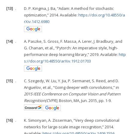
[13]
.
D. P. Kingma, J. Ba, “Adam: A method for stochastic
optimization,” 2014. Available:
https://doi.org/10.48550/a
rXiv.1412.6980
[14]
.
A. Paszke, S. Gross, F. Massa, A. Lerer, J. Bradbury, and
G. Chanan, et al., “Pytorch: An imperative style, high-
performance deep learning library,” 2019. Available:
http
s://doi.org/10.48550/arXiv.1912.01703
[15]
.
C. Szegedy, W. Liu, Y. Jia, P. Sermanet, S. Reed, and D.
Anguelov, et al., “Going deeper with convolutions,” in
2015 IEEE Conference on Computer Vision and Pattern
Recognition(CVPR)
, Boston, MA, Jun. 2015, pp. 1-9.
[16]
.
K. Simonyan, A. Zisserman, “Very deep convolutional
networks for large-scale image recognition,” 2014.
Available:
https://doi.org/10.48550/arXiv.1409.1556