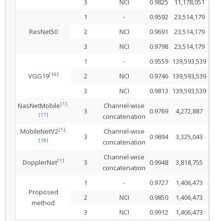
3
NCI
0.9825
11,178,051
1
-
0.9592
23,514,179
ResNet50
2
NCI
0.9691
23,514,179
3
NCI
0.9798
23,514,179
1
-
0.9559
139,593,539
[16]
VGG19
2
NCI
0.9746
139,593,539
3
NCI
0.9813
139,593,539
[1]
,
NasNetMobile
Channel-wise
3
0.9769
4,272,887
[17]
concatenation
[1]
,
MobileNetV2
Channel-wise
3
0.9894
3,325,043
[18]
concatenation
Channel-wise
[1]
DopplerNet
3
0.9948
3,818,755
concatenation
1
-
0.9727
1,406,473
Proposed
2
NCI
0.9850
1,406,473
method
3
NCI
0.9912
1,406,473