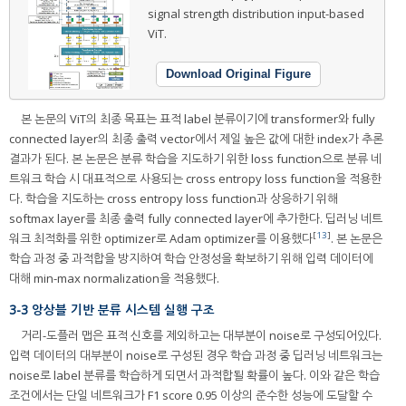
signal strength distribution input-based
ViT.
Download Original Figure
본 논문의 ViT의 최종 목표는 표적 label 분류이기에 transformer와 fully
connected layer의 최종 출력 vector에서 제일 높은 값에 대한 index가 추론
결과가 된다. 본 논문은 분류 학습을 지도하기 위한 loss function으로 분류 네
트워크 학습 시 대표적으로 사용되는 cross entropy loss function을 적용한
다. 학습을 지도하는 cross entropy loss function과 상응하기 위해
softmax layer를 최종 출력 fully connected layer에 추가한다. 딥러닝 네트
[
13
]
워크 최적화를 위한 optimizer로 Adam optimizer를 이용했다
. 본 논문은
학습 과정 중 과적합을 방지하여 학습 안정성을 확보하기 위해 입력 데이터에
대해 min-max normalization을 적용했다.
3-3 앙상블 기반 분류 시스템 실행 구조
거리-도플러 맵은 표적 신호를 제외하고는 대부분이 noise로 구성되어있다.
입력 데이터의 대부분이 noise로 구성된 경우 학습 과정 중 딥러닝 네트워크는
noise로 label 분류를 학습하게 되면서 과적합될 확률이 높다. 이와 같은 학습
조건에서는 단일 네트워크가 F1 score 0.95 이상의 준수한 성능에 도달할 수