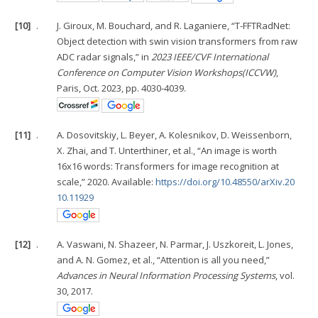
[10]
.
J. Giroux, M. Bouchard, and R. Laganiere, “T-FFTRadNet:
Object detection with swin vision transformers from raw
ADC radar signals,” in
2023 IEEE/CVF International
Conference on Computer Vision Workshops(ICCVW)
,
Paris, Oct. 2023, pp. 4030-4039.
[11]
.
A. Dosovitskiy, L. Beyer, A. Kolesnikov, D. Weissenborn,
X. Zhai, and T. Unterthiner, et al., “An image is worth
16x16 words: Transformers for image recognition at
scale,” 2020. Available:
https://doi.org/10.48550/arXiv.20
10.11929
[12]
.
A. Vaswani, N. Shazeer, N. Parmar, J. Uszkoreit, L. Jones,
and A. N. Gomez, et al., “Attention is all you need,”
Advances in Neural Information Processing Systems
, vol.
30, 2017.