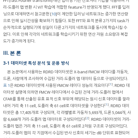
FFT(fast Fourier transform) 대신 딥러닝 기반 신호처리 기법을 적용하여 거
리-도플러 맵 변환 시 ViT 학습에 적합한 feature가 반영되게 했다. FFT를 딥러
닝으로 대체하면서 참고문헌 [
10
]이 제안한 딥러닝 네트워크는 증가한 연산량
으로 인해 실시간성을 확보하기 힘들다. 또한 FFT와 표적 분류 2가지의 task가
순차적으로 실행되기에 성질이 다른 2가지의 네트워크를 동시에 학습시킬 수
없다. 이로 인해 각각의 네트워크를 학습시키기 위한 연산 자원 소요량과 복잡
도가 증가하게 된다.
III. 본 론
3-1 데이터셋 특성 분석 및 운용 방식
본 논문에서 사용하는 RDRD 데이터셋은 X-band FMCW 레이다를 자동차,
드론, 사람에게 조사하여 수집된 거리-도플러 맵 데이터 등으로 구성되어있다.
[
1
]
표 1
은 RDRD 데이터셋에 사용된 FMCW 레이다 성능의 개요이다
. RDRD 데
이터셋 설명에 의하면 FMCW 레이다에서 수집된 전체 거리-도플러 맵에서
CFAR를 통해 산출된 유효 표적 신호 부위에 해당되는 원시 신호 데이터를 잘라
[
1
]
내어 거리 축 11 cell, 도플러 축 61 cell로 데이터셋을 구성한다
. RDRD 데이
터셋은 총 17,405개로 구성되며, 각 라벨별로 자동차 5,693개, 드론 5,044개, 사
[
2
]
람 6,668개 거리-도플러 맵 데이터로 구성되어있다
. RDRD 데이터셋의 거리-
도플러 맵은 거리 축 11 cell, 도플러 축 61 cell로 2차원 구조로 구성되어있다.
거리-도플러 맵의 각 지점에서 수집된 반사 신호의 세기는 dB 단위로 표현되어