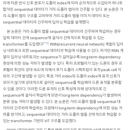
리에 따른 반사 신호 분포가 도플러 index에 따라 순차적으로 수집되어 하나로
합쳐진 sequential 데이터가 거리-도플러 맵이라 간주할 수 있다. 본 논문은 거
리-도플러 맵의 구조를 고려하여 거리-도플러 맵을 이미지 데이터 또는
sequential 데이터라 간주하여 딥러닝 학습을 설계했다.
본 논문은 거리-도플러 맵을 sequential 데이터라 간주하여 학습하는 경우
입력 데이터 전체 sequence에 걸쳐서 전역적으로 학습할 수 있는
[
11
]
transformer를 도입했다
. RNN(recurrent neural network) 계열의 딥러
닝 네트워크 또한 sequential 데이터셋 학습에 사용될 수 있다. 하지만 RNN 계
열의 딥러닝 네트워크는 sequence가 길어질수록 long-term dependency
현상에 의한 성능 저하가 발생할 수 있다. 특히 프로펠러가 있는 드론의 경우 프
로펠러 회전의 상대 속도에 의해서 추가 도플러 스펙트럼이 표적 peak cell 이
외의 구간에 발생할 수 있다. 특정 거리 index와 도플러 index에 표적 신호가
모이지 않기에 상대적으로 길어진 sequence를 학습해야 드론 표적을 분류할
수 있을 것이다. 이러한 드론 표적의 신호 특성에 의해 상대적으로 긴
sequence에 걸쳐서 학습하게 되면서 long-term dependency가 발생하여
분류 성능 저하가 발생할 수 있다. 본 논문은 거리-도플러 맵을 sequential 데
이터라 간주하여 학습하는 과정에서 long-term dependency에 의한 성능 저
하를 방지하고, sequential 데이터인 거리-도플러 맵을 전역적으로 학습할 수
있는 transformer 기반의 ViT 구조를 도입했다.