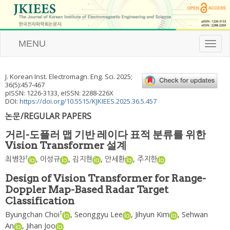
MENU
T
o
g
g
J. Korean Inst. Electromagn. Eng. Sci.
2025
;
l
36
(
5
):
457
-
467
e
pISSN: 1226-3133, eISSN: 2288-226X
n
DOI:
https://doi.org/10.5515/KJKIEES.2025.36.5.457
a
논문/REGULAR PAPERS
v
i
거리-도플러 맵 기반 레이다 표적 분류를 위한
g
Vision Transformer 설계
a
t
†
최병찬
,
이성규
,
김지현
,
안세환
,
주지한
i
o
Design of Vision Transformer for Range-
n
Doppler Map-Based Radar Target
Classification
†
Byungchan Choi
,
Seonggyu Lee
,
Jihyun Kim
,
Sehwan
An
,
Jihan Joo