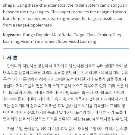
shape. Using these characteristics, the radar system can distinguish
between the target types. This paper proposes the design of vision
transformer-based deep learning network for target classification
from a range-Doppler map.
Keywords:
Range-Doppler Map; Radar Target Classification; Deep
Learning; Vision Transformer; Supervised Learning
I. 서 론
안테나가 지향하는 방향에서 표적에 대해 반사된 신호로 부터 상대거리와 상
대속도를 산출하고 해당 표적의 종류를 판단하는 것이 레이다 표적 탐지의 주요
목적이다. 이를 위해서 레이다 시스템은 표적에 대한 거리-도플러 맵을 주로 사
용한다. 거리-도플러 맵은 거리 축과 도플러 축으로 이루어져 있다. 거리 축은 레
이다와 표적 사이의 상대거리를 나타내며, 도플러 축은 레이다와 표적 사이의
상대속도를 나타낸다. 거리 축과 속도 축으로 이루어진 2차원 좌표계에서 각 좌
표는 상대거리와 상대속도에 따른 표적 반사 신호 세기를 기록한다. 표적의 형
태에 따라 반사 신호 세기의 분포가 달라진다. 표적의 형태에 따른 거리-도플러
맵에서의 신호 세기 분포는 표적을 분류하기 위한 feature로서 사용될 수 있다.
자율 주행, 군사용 등 레이다 기반 표적 탐지, 추적을 수행하기 위해서는 소량