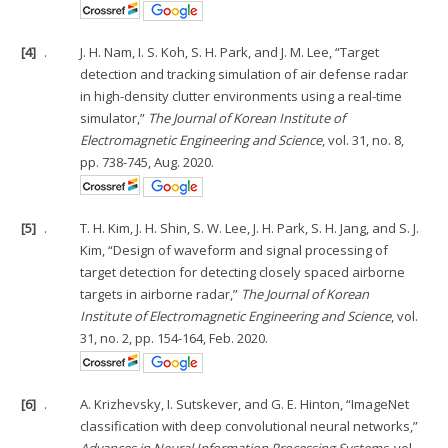
[4]
.
J. H. Nam, I. S. Koh, S. H. Park, and J. M. Lee, “Target
detection and tracking simulation of air defense radar
in high-density clutter environments using a real-time
simulator,”
The Journal of Korean Institute of
Electromagnetic Engineering and Science
, vol. 31, no. 8,
pp. 738-745, Aug. 2020.
[5]
.
T. H. Kim, J. H. Shin, S. W. Lee, J. H. Park, S. H. Jang, and S. J.
Kim, “Design of waveform and signal processing of
target detection for detecting closely spaced airborne
targets in airborne radar,”
The Journal of Korean
Institute of Electromagnetic Engineering and Science
, vol.
31, no. 2, pp. 154-164, Feb. 2020.
[6]
.
A. Krizhevsky, I. Sutskever, and G. E. Hinton, “ImageNet
classification with deep convolutional neural networks,”
Advances in Neural Information Processing Systems
, vol.