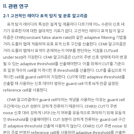
II. 관련 연구
2-1 고전적인 레이다 표적 탐지 및 분류 알고리즘
표적 탐지 레이다의 특성은 설계 및 제품마다 다르기에 어느 수준의 신호 세
기가 유효한지에 대한 절대적인 지표가 없다. 고전적인 레이다 표적 탐지 알고
리즘은 CFAR(constant false alarm rate)와 같은 adaptive filtering 기법을
거리-도플러 맵에 적용하여 유효 표적 신호 구간을 산출한다. CFAR 알고리즘은
거리-도플러 맵에서 표적이 존재하는지 여부를 판단하는 지점을 CUT(cell
under test)라 지칭한다. CFAR 알고리즘은 CUT의 주변 신호 상태에 따라 변경
될 수 있는 adaptive threshold를 산출해야한다. 이를 위해서 CUT를 기준으
로 일정 개수의 cell을 이격시킨 후 threshold를 산출한다. CUT를 중심으로 이
격시킨 cell을 guard cell이라 지칭한다. CUT에 대한 adaptive threshold를
산출할 때 사용하는 신호 데이터 범위는 guard cell 이후 N개 만큼 설정된
reference cell을 사용한다.
CFAR 알고리즘에서 guard cell이라는 개념을 사용하는 이유는 guard cell
구간에서는 CUT 성분이 강하게 잔류하기 때문이다. CFAR는 CUT가 주변
noise 신호 대비 강하게 나타나는지 여부를 유동적으로 파악하기 위해 유동적
인 threshold를 산출해야한다. CUT 성분이 강하게 잔류하는 guard cell 구간
은 adaptive threshold 산출에 사용하지 않는다. CFAR는 CUT 주변 noise 성
분이 주로 반영된 reference cell을 사용하여 adaptive threshold를 산출한