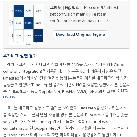
그림 9. | Fig. 9.
최대 F1 score에서의 test
set confusion matrix | Test set
confusion matrix at max F1 score.
Download Original Figure
4-3 비교 실험 결과
레이다 표적 탐지에서 표적 신호에 대한 SNR을 증가시키기 위해 NCI(non-
coherent integration)을 사용한다. 본 논문은 NCI가 적용되지 않은 단일
timestep에서의 학습 진행 결과를 통해 본 논문이 제시한 네트워크의 학습 가
능성을 확인했다. Timestep을 증가시키면서 NCI를 적용한 상황에서 본 논문의
[
1
],[
7
],
분류 네트워크 성능을 DopplerNet, ResNet, VGG, LeNet과 비교했다
[
15
],[
16
]
.
표 3
는 네트워크 성능 비교 결과를 보여준다. Timestep을 증가시키면서 NCI
를 적용한 거리-도플러 맵을 사용할 경우 본 논문의 F1 score가 증가하는 것을
볼 수 있다. 3개 연속 timestep의 거리-도플러 맵을 channel-wise
concatenation한 DopplerNet 연구 결과와 비교했을 시 본 논문의 네트워크
는 DopplerNet 대비 37 %의 모델 파라미터를 사용했음에도 동일하게 F1