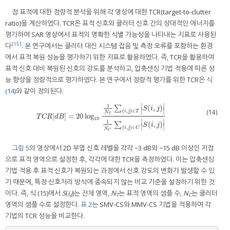
점 표적에 대한 정량적 분석을 위해 각 영상에 대한 TCR(target-to-clutter
ratio)을 계산하였다. TCR은 표적 신호와 클러터 신호 간의 상대적인 에너지를
평가하여 SAR 영상에서 표적의 명확한 식별 가능성을 나타내는 지표로 사용된
[15]
다
. 본 연구에서는 클러터 대신 시스템 잡음 및 측정 오류를 포함하는 환경
에서 표적 복원 성능을 평가하기 위한 지표로 활용하였다. 즉, TCR을 활용하여
표적 신호 대비 복원된 신호의 강도를 분석하고, 압축센싱 기법 적용에 따른 성
능 향상을 정량적으로 평가하였다. 본 연구에서 정량적 평가를 위한 TCR은
식
(14)
와 같이 정의된다.
∣
∣
1
(
,
)
∑
S
i
j
∣
∣
(14)
(
,
)
∈
i
j
T
N
T
[
]
=
20
log
T
C
R
[
d
B
]
=
20
log
10
1
N
T
∑
(
i
,
j
)
∈
T
|
S
(
i
,
j
)
|
1
N
C
∑
(
i
,
j
)
∈
C
|
S
(
i
,
j
)
|
T
C
R
d
B
10
∣
∣
1
(
,
)
∑
S
i
j
∣
∣
(
,
)
∈
i
j
C
N
C
그림 5
의 영상에서 2D 부엽 신호 레벨을 각각 −3 dB와 −15 dB 이상인 지점
으로 표적 영역으로 설정한 후, 각각에 대한 TCR을 측정하였다. 이는 압축센싱
기법 적용 후 표적 신호가 복원되는 과정에서 신호 강도의 변화가 발생할 수 있
기 때문에, 특정 신호처리 방식에 종속되지 않는 비교 기준을 설정하기 위한 것
이다. 즉, 식 (15)에서
S
(
i,j
)는 전체 영역,
N
는 표적 영역의 샘플 수,
N
는 클러터
T
C
영역의 샘플 수로 설정한다.
표 2
는 SMV-CS와 MMV-CS 기법을 적용하여 각
기법의 TCR 성능을 비교한다.