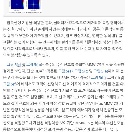
압축센싱 기법을 적용한 결과, 클러터가 효과적으로 제거되어 특정 영역에서
는 신호 값이 0이 아닌 존재하지 않는 상태로 나타난다. 이 경우, 이론적으로 동
적 범위가 무한대에 가까워질 수 있으며, 일부 영상에서는 명확한 동적 범위를
표현하는 것이 어렵다. 본 연구에서는 컬러바를 통해 시뮬레이션 영상의 동적
범위를 시각적으로 나타내었으며, 이를 통해 영상 내 신호 강도 차이를 직관적
으로 분석할 수 있도록 하였다.
그림 5(g)
및
그림 5(h)
는 복수의 수신신호를 통합한 MMV-CS 방식을 적용한
결과를 보인다. 단순 RDA가 적용된
그림 5(a)
,
그림 5(c)
및
그림 5(e)
에 비해 높
은 영상 품질을 보이는 것이 확인되며 SMV-CS가 적용된
그림 5(b)
, 그림 (d) 및
그림 5(f)
에 비해서도 표적이 선명하고 신호 왜곡이 효과적으로 억제된 것을 확
인할 수 있다. 이는 복수의 수신신호가 서로 상호 보완적으로 작용하여 신호 복
원을 도운 것으로 설명된다. 특히, 기선 거리가 30 m로 증가한 바이스태틱 2 모
드와 같이 신호의 왜곡이 커져 영상 정합 품질이 낮은 경우에서도 MMV-CS 기
법은 안정적인 복원 성능을 제공하며, 점 표적의 에너지가 명확히 집중되는 모
습을 확인할 수 있다. 결과적으로 SMV-CS는 단일 수신기의 데이터를 활용하여
신호를 복원했으나 제한된 복원력을 보이지만, MMV-CS는 복수의 수신신호를
통합적으로 활용하여 개선된 표적 복원 성능과 잡음 억제 효과를 나타냈다.