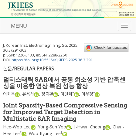
MENU
T
o
g
g
J. Korean Inst. Electromagn. Eng. Sci.
2025
;
l
36
(
3
):
291
-
303
e
pISSN: 1226-3133, eISSN: 2288-226X
n
DOI:
https://doi.org/10.5515/KJKIEES.2025.36.3.291
a
논문/REGULAR PAPERS
v
i
멀티스태틱 SAR에서 공통 희소성 기반 압축센
g
싱을 이용한 영상 복원 성능 향상
a
t
*
†
이희우
,
유용선
,
정지환
,
이찬희
,
이우경
i
o
Joint Sparsity-Based Compressive Sensing
n
for Improved Target Detection in
Multistatic SAR Imaging
Hee-Woo Lee
,
Yong-Sun Yoo
,
Ji-Hwan Cheong
,
Chan-
*
†
Hee Lee
,
Woo-Kyung Lee