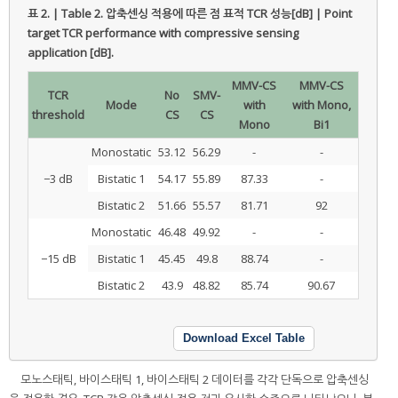
표 2. | Table 2.
압축센싱 적용에 따른 점 표적 TCR 성능[dB] | Point
target TCR performance with compressive sensing
application [dB].
MMV-CS
MMV-CS
TCR
No
SMV-
Mode
with
with Mono,
threshold
CS
CS
Mono
Bi1
Monostatic
53.12
56.29
-
-
−3 dB
Bistatic 1
54.17
55.89
87.33
-
Bistatic 2
51.66
55.57
81.71
92
Monostatic
46.48
49.92
-
-
−15 dB
Bistatic 1
45.45
49.8
88.74
-
Bistatic 2
43.9
48.82
85.74
90.67
Download Excel Table
모노스태틱, 바이스태틱 1, 바이스태틱 2 데이터를 각각 단독으로 압축센싱