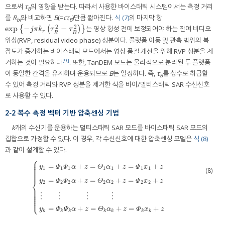
으로써
τ
의 영향을 받는다. 따라서 사용한 바이스태틱 시스템에서는 측정 거리
B
를
R
와 비교하면
B
(=
cτ
)만큼 짧아진다.
식 (7)
의 마지막 항
bi
B
2
2
exp
−
−
{
(
)
}
는 영상 형성 전에 보정되어야 하는 잔여 비디오
exp
−
j
π
k
r
τ
R
2
−
τ
B
2
j
π
k
τ
τ
r
R
B
위상(RVP, residual video phase) 성분이다. 플랫폼 이동 및 관측 범위의 복
잡도가 증가하는 바이스태틱 모드에서는 영상 품질 개선을 위해 RVP 성분을 제
[9]
거하는 것이 필요하다
. 또한, TanDEM 모드는 물리적으로 분리된 두 플랫폼
이 동일한 간격을 유지하며 운용되므로
B
는 일정하다. 즉,
τ
를 상수로 취급할
B
수 있어 측정 거리와 RVP 성분을 제거한 식을 바이/멀티스태틱 SAR 수신신호
로 사용할 수 있다.
2-2 복수 측정 벡터 기반 압축센싱 기법
k
개의 수신기를 운용하는 멀티스태틱 SAR 모드를 바이스태틱 SAR 모드의
집합으로 가정할 수 있다. 이 경우, 각 수신신호에 대한 압축센싱 모델은
식 (8)
과 같이 설계할 수 있다.
⎧
⎪
⎪
⎪
=
+
=
+
=
+
⎪
y
Φ
Ψ
α
z
Θ
α
z
Φ
x
z
⎪
1
1
1
1
1
1
1
(8)
⎪
⎪
=
+
=
+
=
+
⎨
y
Φ
Ψ
α
z
Θ
α
z
Φ
x
z
2
2
2
2
2
2
2
y
1
=
Φ
1
Ψ
1
α
+
z
=
Θ
1
α
1
+
z
=
Φ
1
x
1
+
z
y
2
=
Φ
2
Ψ
2
α
+
z
=
Θ
2
α
2
+
z
=
Φ
2
x
2
+
z
⋮
⎪
⎪
⎪
⎪
⎪
⋮
⋮
⋮
⋮
⎪
⎩
⎪
=
+
=
+
=
+
y
Φ
Ψ
α
z
Θ
α
z
Φ
x
z
k
k
k
k
k
k
k