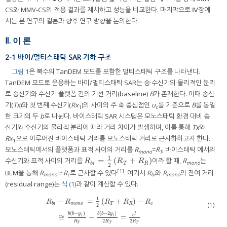
CS와 MMV-CS의 적용 결과를 제시하고 성능을 비교한다. 마지막으로 Ⅳ장에
서는 본 연구의 결론과 향후 연구 방향을 논의한다.
Ⅱ. 이 론
2-1 바이/멀티스태틱 SAR 기하 구조
그림 1
은 복수의 TanDEM 모드를 포함한 멀티스태틱 구조를 나타낸다.
TanDEM 모드로 운용하는 바이/멀티스태틱 SAR는 송·수신기의 물리적인 분리
로 송신기와 수신기 플랫폼 간의 기선 거리(baseline)
B
가 존재한다. 이때 송신
기(
Tx
)와 첫 번째 수신기(
Rx
)의 사이의 주 축 중심점인
u
를 기준으로
B
를 동일
1
c
한 크기의 두
b
로 나뉜다. 바이스태틱 SAR 시스템은 모노스태틱 환경 대비 송
신기와 수신기의 물리적 분리에 따라 거리 차이가 발생하며, 이를 통해
Tx
와
Rx
으로 이루어진 바이스태틱 거리를 모노스태틱 거리로 근사화하고자 한다.
1
모노스태틱에서의 플랫폼과 표적 사이의 거리를
R
=
R
, 바이스태틱 에서의
mono
T
1
=
(
+
)
수신기와 표적 사이의 거리를
이라 할 때,
R
는
R
b
i
=
1
2
R
T
+
R
R
R
R
R
mono
b
i
T
R
2
[1]
BEM을 통해
R
≃
R
로 근사할 수 있다
. 여기서
R
와
R
의 잔여 거리
mono
c
bi
mono
(residual range)는
식 (1)
과 같이 계산할 수 있다.
1
−
=
(
+
)
−
R
R
R
R
R
(1)
b
i
m
o
n
o
T
R
c
2
R
b
i
−
R
m
o
n
o
=
1
2
R
T
+
R
R
−
R
c
≅
b
b
−
y
1
R
T
−
b
b
−
2
y
1
2
R
T
=
b
2
2
R
T
(
−
)
(
−
2
)
2
b
b
y
b
b
y
b
1
1
≅
−
=
2
2
R
R
R
T
T
T