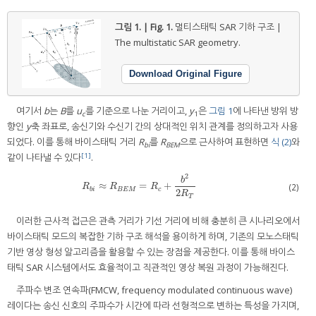
그림 1. | Fig. 1.
멀티스태틱 SAR 기하 구조 |
The multistatic SAR geometry.
Download Original Figure
여기서
b
는
B
를
u
를 기준으로 나눈 거리이고,
y
은
그림 1
에 나타낸 방위 방
c
1
향인
y
축 좌표로, 송신기와 수신기 간의 상대적인 위치 관계를 정의하고자 사용
되었다. 이를 통해 바이스태틱 거리
R
를
R
으로 근사하여 표현하면
식 (2)
와
bi
BEM
[1]
같이 나타낼 수 있다
.
2
b
≈
=
+
R
b
i
≈
R
B
E
M
=
R
c
+
b
2
2
R
T
(2)
R
R
R
b
i
B
E
M
c
2
R
T
이러한 근사적 접근은 관측 거리가 기선 거리에 비해 충분히 큰 시나리오에서
바이스태틱 모드의 복잡한 기하 구조 해석을 용이하게 하며, 기존의 모노스태틱
기반 영상 형성 알고리즘을 활용할 수 있는 장점을 제공한다. 이를 통해 바이스
태틱 SAR 시스템에서도 효율적이고 직관적인 영상 복원 과정이 가능해진다.
주파수 변조 연속파(FMCW, frequency modulated continuous wave)
레이다는 송신 신호의 주파수가 시간에 따라 선형적으로 변하는 특성을 가지며,