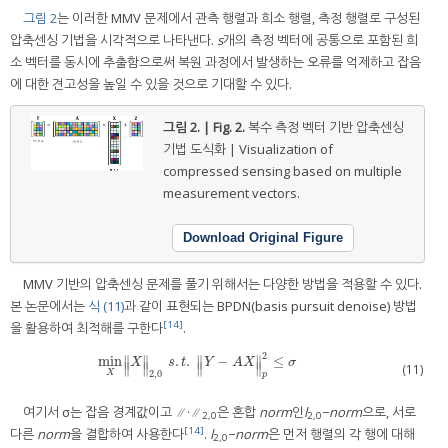
그림 2
는 이러한 MMV 문제에서 관측 행렬과 희소 행렬, 측정 행렬로 구성된
압축센싱 기법을 시각적으로 나타낸다.
s
개의 측정 벡터에 공통으로 포함된 희
소 벡터를 동시에 추출함으로써 복원 과정에서 발생하는 오류를 억제하고 잡음
에 대한 견고성을 높일 수 있을 것으로 기대할 수 있다.
그림 2. | Fig. 2.
복수 측정 벡터 기반 압축센싱
기법 도식화 | Visualization of
compressed sensing based on multiple
measurement vectors.
Download Original Figure
MMV 기반의 압축센싱 문제를 풀기 위해서는 다양한 방법을 적용할 수 있다.
본 논문에서는
식 (11)
과 같이 표현되는 BPDN(basis pursuit denoise) 방법
[14]
을 활용하여 최적해를 구한다
.
2
min
.
.
−
≤
∥
∥
∥
∥
min
X
‖
X
‖
2
,
0
s
.
t
.
‖
Y
−
A
X
‖
p
2
≤
σ
X
s
t
Y
A
X
σ
∥
∥
∥
∥
(11)
2
,
0
X
p
여기서 σ는 잡음 경계값이고 ∥·∥
은 혼합
norm
인
l
−
norm
으로, 서로
2,0
2,0
[14]
다른
norm
을 결합하여 사용한다
.
l
−
norm
은 먼저 행렬의 각 행에 대해
2,0