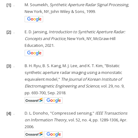
[1]
.
M. Soumekh,
Synthetic Aperture Radar Signal Processing
,
New York, NY, John Wiley & Sons, 1999.
[2]
.
E. D. Jansing,
Introduction to Synthetic Aperture Radar:
Concepts and Practice
, New York, NY, McGraw-Hill
Education, 2021.
[3]
.
B. H. Ryu, B. S. Kang, M. J. Lee, and K. T. Kim, "Bistatic
synthetic aperture radar imaging using a monostatic
equivalent model,"
The Journal of Korean Institute of
Electromagnetic Engineering and Science
, vol. 29, no. 9,
pp. 693-700, Sep. 2018.
[4]
.
D. L. Donoho, "Compressed sensing,"
IEEE Transactions
on Information Theory
, vol. 52, no. 4, pp. 1289-1306, Apr.
2006.