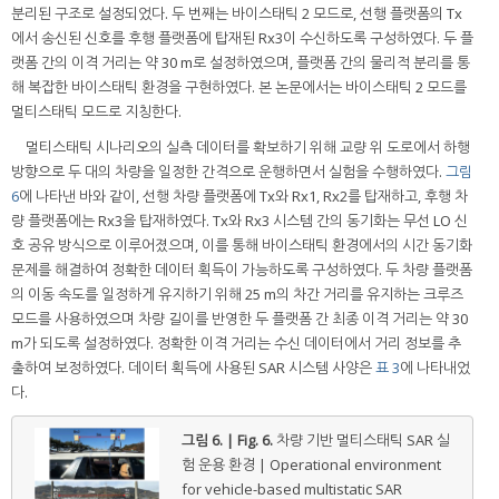
분리된 구조로 설정되었다. 두 번째는 바이스태틱 2 모드로, 선행 플랫폼의 Tx
에서 송신된 신호를 후행 플랫폼에 탑재된 Rx3이 수신하도록 구성하였다. 두 플
랫폼 간의 이격 거리는 약 30 m로 설정하였으며, 플랫폼 간의 물리적 분리를 통
해 복잡한 바이스태틱 환경을 구현하였다. 본 논문에서는 바이스태틱 2 모드를
멀티스태틱 모드로 지칭한다.
멀티스태틱 시나리오의 실측 데이터를 확보하기 위해 교량 위 도로에서 하행
방향으로 두 대의 차량을 일정한 간격으로 운행하면서 실험을 수행하였다.
그림
6
에 나타낸 바와 같이, 선행 차량 플랫폼에 Tx와 Rx1, Rx2를 탑재하고, 후행 차
량 플랫폼에는 Rx3을 탑재하였다. Tx와 Rx3 시스템 간의 동기화는 무선 LO 신
호 공유 방식으로 이루어졌으며, 이를 통해 바이스태틱 환경에서의 시간 동기화
문제를 해결하여 정확한 데이터 획득이 가능하도록 구성하였다. 두 차량 플랫폼
의 이동 속도를 일정하게 유지하기 위해 25 m의 차간 거리를 유지하는 크루즈
모드를 사용하였으며 차량 길이를 반영한 두 플랫폼 간 최종 이격 거리는 약 30
m가 되도록 설정하였다. 정확한 이격 거리는 수신 데이터에서 거리 정보를 추
출하여 보정하였다. 데이터 획득에 사용된 SAR 시스템 사양은
표 3
에 나타내었
다.
그림 6. | Fig. 6.
차량 기반 멀티스태틱 SAR 실
험 운용 환경 | Operational environment
for vehicle-based multistatic SAR