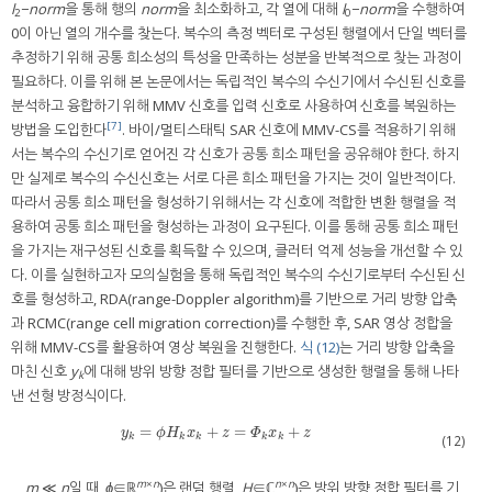
l
−
norm
을 통해 행의
norm
을 최소화하고, 각 열에 대해
l
−
norm
을 수행하여
2
0
0이 아닌 열의 개수를 찾는다. 복수의 측정 벡터로 구성된 행렬에서 단일 벡터를
추정하기 위해 공통 희소성의 특성을 만족하는 성분을 반복적으로 찾는 과정이
필요하다. 이를 위해 본 논문에서는 독립적인 복수의 수신기에서 수신된 신호를
분석하고 융합하기 위해 MMV 신호를 입력 신호로 사용하여 신호를 복원하는
[7]
방법을 도입한다
. 바이/멀티스태틱 SAR 신호에 MMV-CS를 적용하기 위해
서는 복수의 수신기로 얻어진 각 신호가 공통 희소 패턴을 공유해야 한다. 하지
만 실제로 복수의 수신신호는 서로 다른 희소 패턴을 가지는 것이 일반적이다.
따라서 공통 희소 패턴을 형성하기 위해서는 각 신호에 적합한 변환 행렬을 적
용하여 공통 희소 패턴을 형성하는 과정이 요구된다. 이를 통해 공통 희소 패턴
을 가지는 재구성된 신호를 획득할 수 있으며, 클러터 억제 성능을 개선할 수 있
다. 이를 실현하고자 모의실험을 통해 독립적인 복수의 수신기로부터 수신된 신
호를 형성하고, RDA(range-Doppler algorithm)를 기반으로 거리 방향 압축
과 RCMC(range cell migration correction)를 수행한 후, SAR 영상 정합을
위해 MMV-CS를 활용하여 영상 복원을 진행한다.
식 (12)
는 거리 방향 압축을
마친 신호
y
에 대해 방위 방향 정합 필터를 기반으로 생성한 행렬을 통해 나타
k
낸 선형 방정식이다.
=
+
=
+
y
k
=
ϕ
H
k
x
k
+
z
=
Φ
k
x
k
+
z
y
ϕ
H
x
z
Φ
x
z
k
k
k
k
k
(12)
m
×
n
n
×
n
m
≪
n
일 때,
ϕ
∈ℝ
)은 랜덤 행렬,
H
∈ℂ
)은 방위 방향 정합 필터를 기