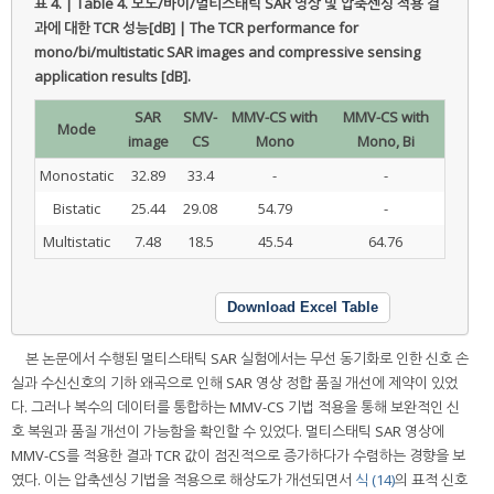
표 4. | Table 4.
모노/바이/멀티스태틱 SAR 영상 및 압축센싱 적용 결
과에 대한 TCR 성능[dB] | The TCR performance for
mono/bi/multistatic SAR images and compressive sensing
application results [dB].
SAR
SMV-
MMV-CS with
MMV-CS with
Mode
image
CS
Mono
Mono, Bi
Monostatic
32.89
33.4
-
-
Bistatic
25.44
29.08
54.79
-
Multistatic
7.48
18.5
45.54
64.76
Download Excel Table
본 논문에서 수행된 멀티스태틱 SAR 실험에서는 무선 동기화로 인한 신호 손
실과 수신신호의 기하 왜곡으로 인해 SAR 영상 정합 품질 개선에 제약이 있었
다. 그러나 복수의 데이터를 통합하는 MMV-CS 기법 적용을 통해 보완적인 신
호 복원과 품질 개선이 가능함을 확인할 수 있었다. 멀티스태틱 SAR 영상에
MMV-CS를 적용한 결과 TCR 값이 점진적으로 증가하다가 수렴하는 경향을 보
였다. 이는 압축센싱 기법을 적용으로 해상도가 개선되면서
식 (14)
의 표적 신호