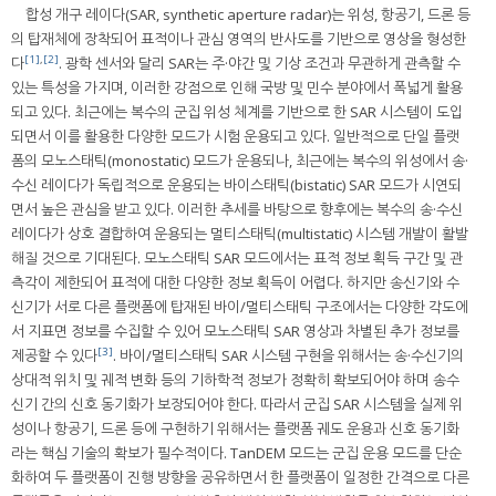
합성 개구 레이다(SAR, synthetic aperture radar)는 위성, 항공기, 드론 등
의 탑재체에 장착되어 표적이나 관심 영역의 반사도를 기반으로 영상을 형성한
[1]
,
[2]
다
. 광학 센서와 달리 SAR는 주·야간 및 기상 조건과 무관하게 관측할 수
있는 특성을 가지며, 이러한 강점으로 인해 국방 및 민수 분야에서 폭넓게 활용
되고 있다. 최근에는 복수의 군집 위성 체계를 기반으로 한 SAR 시스템이 도입
되면서 이를 활용한 다양한 모드가 시험 운용되고 있다. 일반적으로 단일 플랫
폼의 모노스태틱(monostatic) 모드가 운용되나, 최근에는 복수의 위성에서 송·
수신 레이다가 독립적으로 운용되는 바이스태틱(bistatic) SAR 모드가 시연되
면서 높은 관심을 받고 있다. 이러한 추세를 바탕으로 향후에는 복수의 송·수신
레이다가 상호 결합하여 운용되는 멀티스태틱(multistatic) 시스템 개발이 활발
해질 것으로 기대된다. 모노스태틱 SAR 모드에서는 표적 정보 획득 구간 및 관
측각이 제한되어 표적에 대한 다양한 정보 획득이 어렵다. 하지만 송신기와 수
신기가 서로 다른 플랫폼에 탑재된 바이/멀티스태틱 구조에서는 다양한 각도에
서 지표면 정보를 수집할 수 있어 모노스태틱 SAR 영상과 차별된 추가 정보를
[3]
제공할 수 있다
. 바이/멀티스태틱 SAR 시스템 구현을 위해서는 송·수신기의
상대적 위치 및 궤적 변화 등의 기하학적 정보가 정확히 확보되어야 하며 송수
신기 간의 신호 동기화가 보장되어야 한다. 따라서 군집 SAR 시스템을 실제 위
성이나 항공기, 드론 등에 구현하기 위해서는 플랫폼 궤도 운용과 신호 동기화
라는 핵심 기술의 확보가 필수적이다. TanDEM 모드는 군집 운용 모드를 단순
화하여 두 플랫폼이 진행 방향을 공유하면서 한 플랫폼이 일정한 간격으로 다른