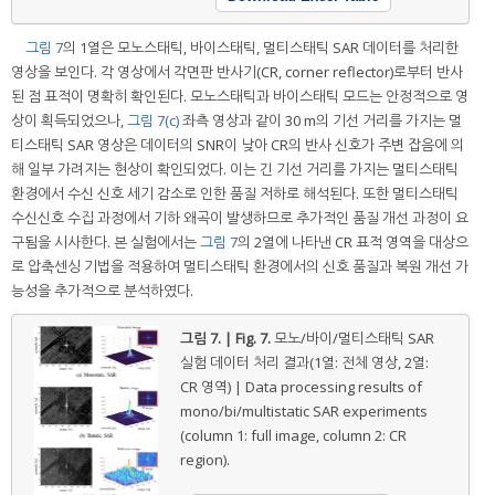
그림 7
의 1열은 모노스태틱, 바이스태틱, 멀티스태틱 SAR 데이터를 처리한
영상을 보인다. 각 영상에서 각면판 반사기(CR, corner reflector)로부터 반사
된 점 표적이 명확히 확인된다. 모노스태틱과 바이스태틱 모드는 안정적으로 영
상이 획득되었으나,
그림 7(c)
좌측 영상과 같이 30 m의 기선 거리를 가지는 멀
티스태틱 SAR 영상은 데이터의 SNR이 낮아 CR의 반사 신호가 주변 잡음에 의
해 일부 가려지는 현상이 확인되었다. 이는 긴 기선 거리를 가지는 멀티스태틱
환경에서 수신 신호 세기 감소로 인한 품질 저하로 해석된다. 또한 멀티스태틱
수신신호 수집 과정에서 기하 왜곡이 발생하므로 추가적인 품질 개선 과정이 요
구됨을 시사한다. 본 실험에서는
그림 7
의 2열에 나타낸 CR 표적 영역을 대상으
로 압축센싱 기법을 적용하여 멀티스태틱 환경에서의 신호 품질과 복원 개선 가
능성을 추가적으로 분석하였다.
그림 7. | Fig. 7.
모노/바이/멀티스태틱 SAR
실험 데이터 처리 결과(1열: 전체 영상, 2열:
CR 영역) | Data processing results of
mono/bi/multistatic SAR experiments
(column 1: full image, column 2: CR
region).