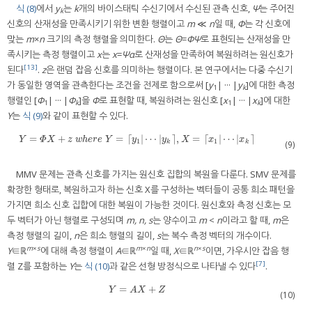
식 (8)
에서
y
는
k
개의 바이스태틱 수신기에서 수신된 관측 신호,
Ψ
는 주어진
k
신호의 산재성을 만족시키기 위한 변환 행렬이고
m
≪
n
일 때,
Φ
는 각 신호에
맞는
m
×
n
크기의 측정 행렬을 의미한다.
Θ
는
Θ
=
ΦΨ
로 표현되는 산재성을 만
족시키는 측정 행렬이고
x
는
x
=
Ψα
로 산재성을 만족하여 복원하려는 원신호가
[13]
된다
.
z
은 랜덤 잡음 신호를 의미하는 행렬이다. 본 연구에서는 다중 수신기
가 동일한 영역을 관측한다는 조건을 전제로 함으로써 [
y
| ··· |
y
]에 대한 측정
1
k
행렬인 [
Φ
| ··· |
Φ
]을
Φ
로 표현할 때, 복원하려는 원신호 [
x
| ··· |
x
]에 대한
1
k
1
k
Y
는
식 (9)
와 같이 표현할 수 있다.
=
+
=
⌈
|
⋯
|
⌉
,
=
⌈
|
⋯
|
⌉
Y
=
Φ
X
+
z
w
h
e
r
e
Y
=
⌈
y
1
|
⋯
|
y
k
⌉
,
X
=
⌈
x
1
|
⋯
|
x
k
⌉
Y
Φ
X
z
w
h
e
r
e
Y
y
y
X
x
x
1
1
k
k
(9)
MMV 문제는 관측 신호를 가지는 원신호 집합의 복원을 다룬다. SMV 문제를
확장한 형태로, 복원하고자 하는 신호 X를 구성하는 벡터들이 공통 희소 패턴을
가지면 희소 신호 집합에 대한 복원이 가능한 것이다. 원신호와 측정 신호는 모
두 벡터가 아닌 행렬로 구성되며
m, n, s
는 양수이고
m
<
n
이라고 할 때,
m
은
측정 행렬의 길이,
n
은 희소 행렬의 길이,
s
는 복수 측정 벡터의 개수이다.
m
×
s
m
×
n
n
×
s
Y
∈ℝ
에 대해 측정 행렬이
A
∈ℝ
일 때,
X
∈ℝ
이면, 가우시안 잡음 행
[7]
렬 Z를 포함하는
Y
는
식 (10)
과 같은 선형 방정식으로 나타낼 수 있다
.
=
+
Y
=
A
X
+
Z
Y
A
X
Z
(10)