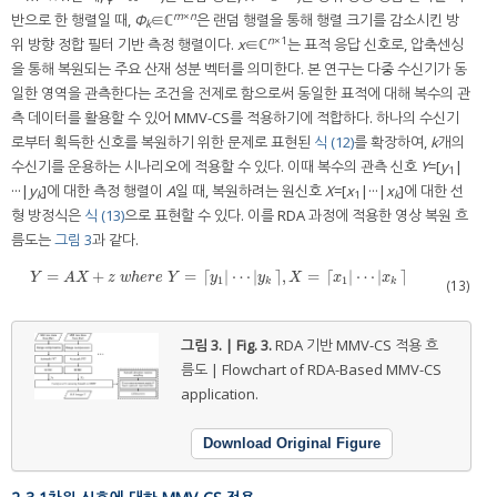
m
×
n
반으로 한 행렬일 때,
Φ
∈ℂ
은 랜덤 행렬을 통해 행렬 크기를 감소시킨 방
k
n
×1
위 방향 정합 필터 기반 측정 행렬이다.
x
∈ℂ
는 표적 응답 신호로, 압축센싱
을 통해 복원되는 주요 산재 성분 벡터를 의미한다. 본 연구는 다중 수신기가 동
일한 영역을 관측한다는 조건을 전제로 함으로써 동일한 표적에 대해 복수의 관
측 데이터를 활용할 수 있어 MMV-CS를 적용하기에 적합하다. 하나의 수신기
로부터 획득한 신호를 복원하기 위한 문제로 표현된
식 (12)
를 확장하여,
k
개의
수신기를 운용하는 시나리오에 적용할 수 있다. 이때 복수의 관측 신호
Y
=[
y
|
1
···|
y
]에 대한 측정 행렬이
A
일 때, 복원하려는 원신호
X
=[
x
|···|
x
]에 대한 선
k
1
k
형 방정식은
식 (13)
으로 표현할 수 있다. 이를 RDA 과정에 적용한 영상 복원 흐
름도는
그림 3
과 같다.
=
+
=
⌈
|
⋯
|
⌉
,
=
⌈
|
⋯
|
⌉
Y
=
A
X
+
z
w
h
e
r
e
Y
=
⌈
y
1
|
⋯
|
y
k
⌉
,
X
=
⌈
x
1
|
⋯
|
x
k
⌉
Y
A
X
z
w
h
e
r
e
Y
y
y
X
x
x
1
1
k
k
(13)
그림 3. | Fig. 3.
RDA 기반 MMV-CS 적용 흐
름도 | Flowchart of RDA-Based MMV-CS
application.
Download Original Figure