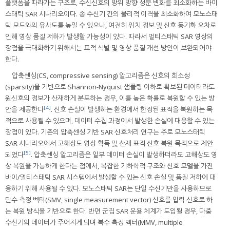
플랫폼을 따라가는 구조로, 수신신호의 방위 방향 성분 변화를 최소화하는 바이
스태틱 SAR 시나리오이다. 송·수신기 간의 물리적 이격을 최소화하여 모노스태
틱 모드와의 유사도를 높일 수 있으나, 여전히 위치 정보 및 신호 동기화 오차로
인해 영상 품질 저하가 발생할 가능성이 있다. 따라서 멀티스태틱 SAR 영상의
장점을 극대화하기 위해서는 표적 식별 및 영상 품질 개선 방안이 보완되어야
한다.
압축센싱(CS, compressive sensing) 알고리즘은 신호의 희소성
(sparsity)을 기반으로 Shannon-Nyquist 샘플링 이하로 확보된 데이터라도
원신호의 정보가 산재하게 분포하는 경우, 이를 높은 확률로 복원할 수 있는 방
[4]
안을 제공한다
. 신호 손실이 발생하는 환경에서 한정된 표적을 복원하는 목
적으로 사용될 수 있으며, 데이터 수집 과정에서 발생한 손실에 대응할 수 있는
장점이 있다. 기존의 압축센싱 기반 SAR 신호처리 연구는 주로 모노스태틱
SAR 시나리오에서 고해상도 영상 획득 및 산재 표적 신호 복원 목적으로 제안
[5]
되었다
. 압축센싱 알고리즘은 일부 데이터 손실이 발생하더라도 고해상도 영
상 복원을 가능하게 한다는 점에서, 복잡한 기하학적 구조와 신호 모델을 가진
바이/멀티스태틱 SAR 시스템에서 발생할 수 있는 신호 손실 및 품질 저하에 대
응하기 위해 사용될 수 있다. 모노스태틱 SAR는 단일 수신기만을 사용하므로
단수 측정 벡터(SMV, single measurement vector) 신호를 입력 신호로 하
는 복원 방식을 기반으로 한다. 반면 군집 SAR 운용 체계가 도입될 경우, 다중
수신기의 데이터가 주어지게 되며 복수 측정 벡터(MMV, multiple