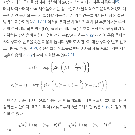
[9]
짧은 거리의 목표물 탐지에 적합하여 SAR 시스템에서도 자주 사용된다
. 그
러나 바이스태틱 SAR 시스템에서는 송·수신기가 물리적으로 분리되어있기 때
문에 시간 동기화 문제가 발생할 가능성이 커 기존 연구들에서는 다양한 접근
[10]
,
[11]
방법이 제안되었다
. 이러한 문제를 해결하기 위해 본 논문에서는 송신
기와 수신기의 국부 발진(LO, local oscillation) 신호를 무선으로 공유하여 동
기화하는 방식을 채택한다. 일반적인 FMCW 신호는
식 (3)
과 같이 운용 주파수
f
와 주파수 변조율
k
을 이용해 톱니파 형태로 시간
t
에 대한 주파수 변조 신호
o
r
[12]
로 나타낼 수 있다
. 수신신호는 목표물로부터 반사되어 돌아오는 지연 시간
[12]
τ
을 이용해
식 (4)
와 같이 표현할 수 있다
.
R
{
(
)
}
k
2
r
(
)
=
exp
2
+
s
t
(
t
)
=
exp
j
2
π
f
o
t
+
k
r
2
t
2
(3)
s
t
j
π
f
t
t
t
o
2
{
(
)
}
k
2
r
(
−
)
=
exp
2
(
−
)
+
(
−
)
s
r
(
t
−
τ
)
=
exp
j
2
π
f
o
t
−
τ
R
+
k
r
2
t
−
τ
R
2
(4)
s
t
τ
j
π
f
t
τ
t
τ
r
o
R
R
2
여기서
τ
은 레이다 신호가 송신된 후 표적으로부터 반사되어 돌아올 때까지
R
걸리는 시간이다. 표적의 위치 (
x
,
y
)로부터
b
를 고려하면
τ
은
식 (5)
와 같이 계
i
i
R
산할 수 있다.
−
−
−
−
−
−
−
−
−
−
−
−
−
−
−
−
−
−
−
−
−
−
−
−
−
−
−
−
−
−
−
−
√
√
2
2
2
2
+
(
−
(
+
)
)
+
(
−
(
−
)
)
x
y
u
b
x
y
u
b
(5)
i
c
i
c
i
i
=
+
τ
R
=
x
i
2
+
y
i
−
u
c
+
b
2
c
+
x
i
2
+
y
i
−
u
c
−
b
2
c
τ
R
c
c