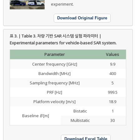
experiment.
Download Original Figure
표 3. | Table 3.
차량 기반 SAR 시스템 실험 파라미터 |
Experimental parameters for vehicle-based SAR system.
Parameter
Values
Center frequency [GHz]
9.9
Bandwidth [MHz]
400
Sampling frequency [MHz]
5
PRF [Hz]
999.5
Platform velocity [m/s]
18.9
Bistatic
1
Baseline
B
[m]
Multistatic
30
Download Excel Table