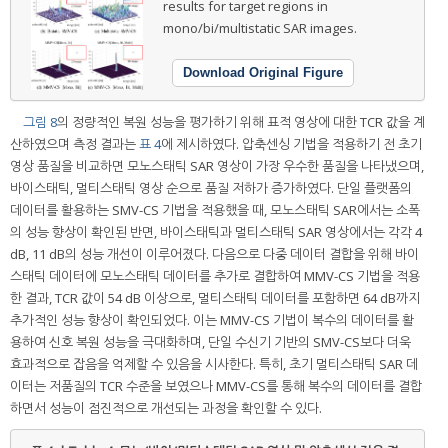
results for target regions in
mono/bi/multistatic SAR images.
Download Original Figure
그림 8
의 정량적인 복원 성능을 평가하기 위해 표적 영상에 대한 TCR 값을 계
산하였으며 측정 결과는
표 4
에 제시하였다. 압축센싱 기법을 적용하기 전 초기
영상 품질을 비교하면 모노스태틱 SAR 영상이 가장 우수한 품질을 나타냈으며,
바이스태틱, 멀티스태틱 영상 순으로 품질 저하가 증가하였다. 단일 플랫폼의
데이터를 활용하는 SMV-CS 기법을 적용했을 때, 모노스태틱 SAR에서는 소폭
의 성능 향상이 확인된 반면, 바이스태틱과 멀티스태틱 SAR 영상에서는 각각 4
dB, 11 dB의 성능 개선이 이루어졌다. 다음으로 다중 데이터 결합을 위해 바이
스태틱 데이터에 모노스태틱 데이터를 추가로 결합하여 MMV-CS 기법을 적용
한 결과, TCR 값이 54 dB 이상으로, 멀티스태틱 데이터를 포함하면 64 dB까지
추가적인 성능 향상이 확인되었다. 이는 MMV-CS 기법이 복수의 데이터를 활
용하여 신호 복원 성능을 극대화하며, 단일 수신기 기반의 SMV-CS보다 더욱
효과적으로 잡음을 억제할 수 있음을 시사한다. 특히, 초기 멀티스태틱 SAR 데
이터는 저품질의 TCR 수준을 보였으나 MMV-CS를 통해 복수의 데이터를 결합
하면서 성능이 점진적으로 개선되는 과정을 확인할 수 있다.