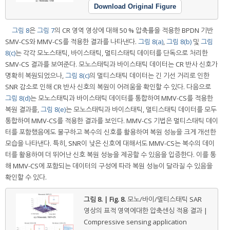
Download Original Figure
그림 8
은
그림 7
의 CR 영역 영상에 대해 50 % 압축률을 적용한 BPDN 기반
SMV-CS와 MMV-CS를 적용한 결과를 나타낸다.
그림 8(a)
,
그림 8(b)
및
그림
8(c)
는 각각 모노스태틱, 바이스태틱, 멀티스태틱 데이터를 단독으로 처리한
SMV-CS 결과를 보여준다. 모노스태틱과 바이스태틱 데이터는 CR 반사 신호가
명확히 복원되었으나,
그림 8(c)
의 멀티스태틱 데이터는 긴 기선 거리로 인한
SNR 감소로 인해 CR 반사 신호의 복원이 어려움을 확인할 수 있다. 다음으로
그림 8(d)
는 모노스태틱과 바이스태틱 데이터를 통합하여 MMV-CS를 적용한
복원 결과를,
그림 8(e)
는 모노스태틱과 바이스태틱, 멀티스태틱 데이터를 모두
통합하여 MMV-CS를 적용한 결과를 보인다. MMV-CS 기법은 멀티스태틱 데이
터를 포함했음에도 불구하고 복수의 신호를 활용하여 복원 성능을 크게 개선한
모습을 나타낸다. 특히, SNR이 낮은 신호에 대해서도 MMV-CS는 복수의 데이
터를 활용하여 더 뛰어난 신호 복원 성능을 제공할 수 있음을 입증한다. 이를 통
해 MMV-CS에 포함되는 데이터의 구성에 따라 복원 성능이 달라질 수 있음을
확인할 수 있다.
그림 8. | Fig. 8.
모노/바이/멀티스태틱 SAR
영상의 표적 영역에대한 압축센싱 적용 결과 |
Compressive sensing application