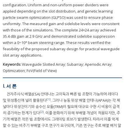
configuration. Uniform and non-uniform power dividers were
applied depending on the slot distribution, and genetic learning
particle swarm optimization (GLPSO) was used to ensure phase
uniformity. The measured gain and sidelobe levels were consistent
with those of the simulations. The complete 24×24 array achieved
35.4 dBi gain at 2.9 GHz and demonstrated sidelobe suppression
within a 0~10° beam steering range. These results verified the
feasibility of the proposed subarray design for practical waveguide
slot array applications.
Keywords:
Waveguide Slotted Array; Subarray; Aperiodic Array;
Optimization; FoV(Field of View)
I. 서 론
전자주사식 배열(ESA) 안테나는 고이득과 빠른 빔 조향이 가능하여 레이다
[
1
]
및 위성통신에 널리 활용된다
. 그러나 능동 위상 배열 안테나(APAA)는 각 채
널마다 위상천이기와 송수신 모듈(TRM)이 필요해 대규모 구현 시 비용이 급격
[
2
]
히 증가하는 한계가 있다
. 이를 완화하기 위해 부배열 개념이 적용되지만, 주
기적 배열은 작은 빔 조향에서도 그레이팅 로브가 발생한다. 따라서 이를 억제
할 수 있는 비주기 부배열 구조 연구가 요구되며, 기존 연구는 주로 배열 배치 알