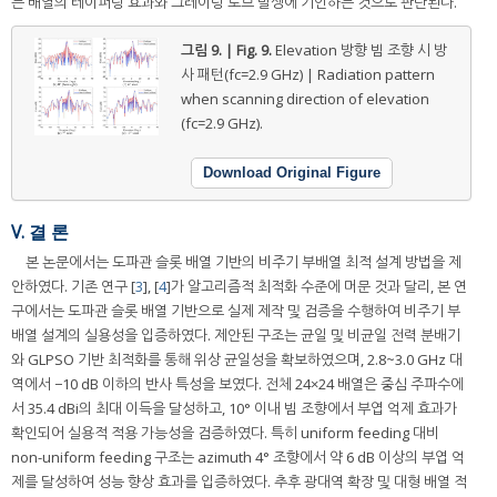
는 배열의 테이퍼링 효과와 그레이팅 로브 발생에 기인하는 것으로 판단된다.
그림 9. | Fig. 9.
Elevation 방향 빔 조향 시 방
사 패턴(fc=2.9 GHz) | Radiation pattern
when scanning direction of elevation
(fc=2.9 GHz).
Download Original Figure
V. 결 론
본 논문에서는 도파관 슬롯 배열 기반의 비주기 부배열 최적 설계 방법을 제
안하였다. 기존 연구 [
3
], [
4
]가 알고리즘적 최적화 수준에 머문 것과 달리, 본 연
구에서는 도파관 슬롯 배열 기반으로 실제 제작 및 검증을 수행하여 비주기 부
배열 설계의 실용성을 입증하였다. 제안된 구조는 균일 및 비균일 전력 분배기
와 GLPSO 기반 최적화를 통해 위상 균일성을 확보하였으며, 2.8~3.0 GHz 대
역에서 −10 dB 이하의 반사 특성을 보였다. 전체 24×24 배열은 중심 주파수에
서 35.4 dBi의 최대 이득을 달성하고, 10° 이내 빔 조향에서 부엽 억제 효과가
확인되어 실용적 적용 가능성을 검증하였다. 특히 uniform feeding 대비
non-uniform feeding 구조는 azimuth 4° 조향에서 약 6 dB 이상의 부엽 억
제를 달성하여 성능 향상 효과를 입증하였다. 추후 광대역 확장 및 대형 배열 적