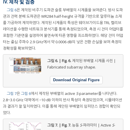
IV. 제작 및 검증
그림 6
은 제작된 비주기 도파관 슬롯 부배열의 시제품을 보여준다. 방사 도파
관과 전력 분배 도파관은 WR284 half-height 규격을 기반으로 알루미늄 소재
를 가공하여 제작하였다. 제작된 시제품의 특성은 웨이브가이드용 TRL 캘리브
레이션을 수행한 네트워크 분석기를 통해 측정되었으며, 측정 시 전이 어댑터를
포함한 기준면을 설정하여 불연속에 따른 영향을 최소화하였다. 해당 전이 어댑
터는 중심 주파수 2.9 GHz에서 약 0.0006 dB의 낮은 전환 손실을 보여 측정의
정확성을 확보하였다.
그림 6. | Fig. 6.
제작된 부배열 시제품 사진 |
Fabricated subarray shape.
Download Original Figure
그림 7
은
그림 6
에서 제작된 부배열의 active
S
-parameter를 나타낸다.
2.8~3.0 GHz 대역에서 −10 dB 이하의 반사 특성이 측정되었으며, 시뮬레이션
과 결과가 잘 일치하였다. 이를 통해 제안된 부배열의 임피던스 정합이 확인되
었다.
그림 7. | Fig. 7.
능동
S
-파라미터 | Active
S
-