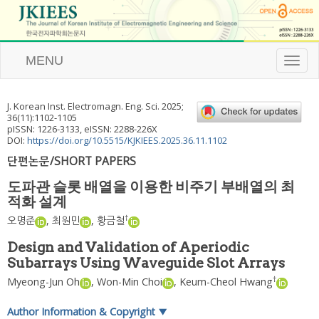
MENU
T
o
g
g
J. Korean Inst. Electromagn. Eng. Sci.
2025
;
l
36
(
11
):
1102
-
1105
e
pISSN: 1226-3133, eISSN: 2288-226X
n
DOI:
https://doi.org/10.5515/KJKIEES.2025.36.11.1102
a
단편논문/SHORT PAPERS
v
i
도파관 슬롯 배열을 이용한 비주기 부배열의 최
g
적화 설계
a
t
†
오명준
,
최원민
,
황금철
i
o
Design and Validation of Aperiodic
n
Subarrays Using Waveguide Slot Arrays
†
Myeong-Jun Oh
,
Won-Min Choi
,
Keum-Cheol Hwang
Author Information & Copyright
▼