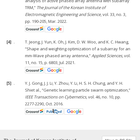
analysis of active phased array antenna with subarray
TRM,”
The Journal of the Korean Institute of
Electromagnetic Engineering and Science
, vol. 33, no. 3,
pp. 190-205, Mar. 2022.
[4]
.
T. Jeong, J. Yun, K. Oh, J. Kim, D. W. Woo, and K. C. Hwang,
“Shape and weighting optimization of a subarray for an
mm-Wave phased array antenna,”
Applied Sciences
, vol.
11, no. 15, p. 6803, Jul. 2021.
[5]
.
Y. J. Gong, J. J. Li, Y. Zhou, Y. Li, H. S. H. Chung, and Y. H.
Shiet al., “Genetic learning particle swarm optimization,”
IEEE Transactions on Cybernetics
, vol. 46, no. 10, pp.
2277-2290, Oct. 2016.