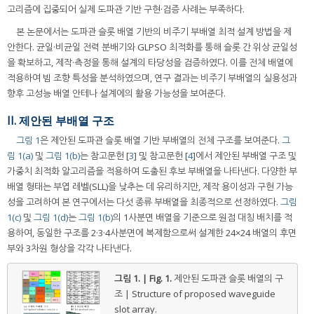
고리즘에 집중되어 실제 도파관 기반 구현·검증 사례는 부족하다.
본 논문에서는 도파관 슬롯 배열 기반의 비주기 부배열 최적 설계 방법을 제
안한다. 균일·비균일 전력 분배기와 GLPSO 최적화를 통해 슬롯 간 위상 균일성
을 확보하고, 제작·측정을 통해 설계의 타당성을 검증하였다. 이를 전체 배열에
적용하여 빔 조향 특성을 분석하였으며, 연구 결과는 비주기 부배열의 실용성과
향후 고성능 배열 안테나 설계에의 활용 가능성을 보여준다.
II. 제안된 부배열 구조
그림 1
은 제안된 도파관 슬롯 배열 기반 부배열의 전체 구조를 보여준다.
그
림 1(a)
및
그림 1(b)
는 참고문헌 [
3
] 및 참고문헌 [
4
]에서 제안된 부배열 구조 및
가중치 최적화 알고리즘을 적용하여 도출된 후보 부배열을 나타낸다. 다양한 부
배열 형태는 부엽 레벨(SLL)을 낮추는 데 유리하지만, 제작 용이성과 구현 가능
성을 고려하여 본 연구에서는 다섯 종류 부배열을 최종적으로 선정하였다.
그림
1(c)
및
그림 1(d)
는
그림 1(b)
의 1사분면 배열을 기준으로 원점 대칭 배치를 적
용하여, 동일한 구조를 2·3·4사분면에 복제함으로써 설계한 24×24 배열의 후면
부와 3차원 형상을 각각 나타낸다.
그림 1. | Fig. 1.
제안된 도파관 슬롯 배열의 구
조 | Structure of proposed waveguide
slot array.