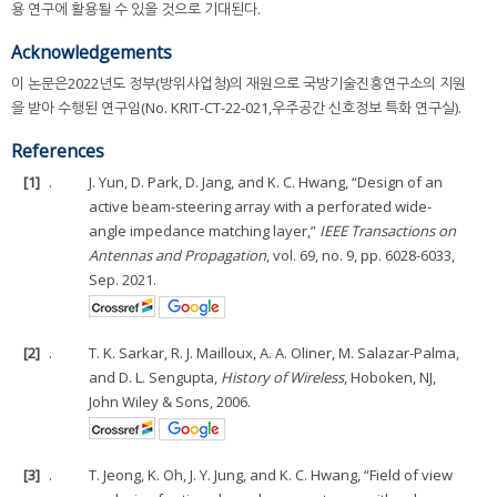
용 연구에 활용될 수 있을 것으로 기대된다.
Acknowledgements
이 논문은2022년도 정부(방위사업청)의 재원으로 국방기술진흥연구소의 지원
을 받아 수행된 연구임(No. KRIT-CT-22-021,우주공간 신호정보 특화 연구실).
References
[1]
.
J. Yun, D. Park, D. Jang, and K. C. Hwang, “Design of an
active beam-steering array with a perforated wide-
angle impedance matching layer,”
IEEE Transactions on
Antennas and Propagation
, vol. 69, no. 9, pp. 6028-6033,
Sep. 2021.
[2]
.
T. K. Sarkar, R. J. Mailloux, A. A. Oliner, M. Salazar-Palma,
and D. L. Sengupta,
History of Wireless
, Hoboken, NJ,
John Wiley & Sons, 2006.
[3]
.
T. Jeong, K. Oh, J. Y. Jung, and K. C. Hwang, “Field of view