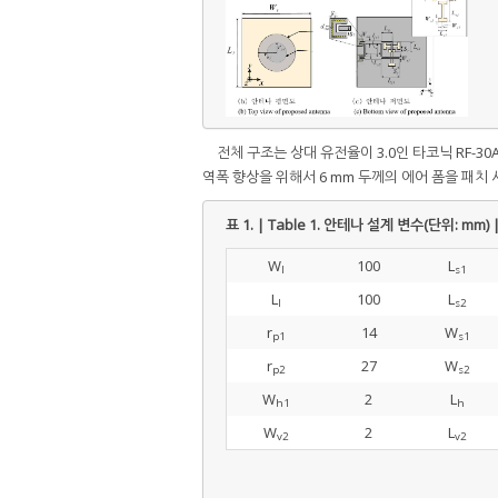
전체 구조는 상대 유전율이 3.0인 타코닉 RF-3
역폭 향상을 위해서 6 mm 두께의 에어 폼을 패치
표 1. | Table 1.
안테나 설계 변수(단위: mm) | De
W
100
L
l
s1
L
100
L
l
s2
r
14
W
p1
s1
r
27
W
p2
s2
W
2
L
h1
h
W
2
L
v2
v2