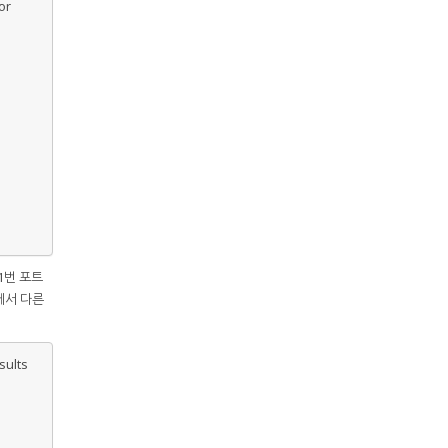
or
1번 포트
에서 다른
sults