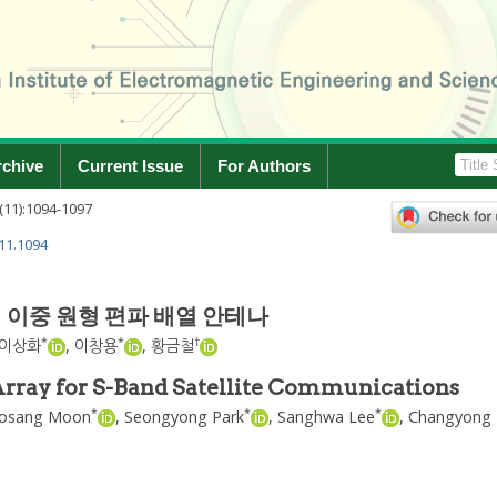
rchive
Current Issue
For Authors
(
11
):
1094
-
1097
.11.1094
 이중 원형 편파 배열 안테나
*
*
†
이상화
,
이창용
,
황금철
rray for S-Band Satellite Communications
*
*
*
osang Moon
,
Seongyong Park
,
Sanghwa Lee
,
Changyong 