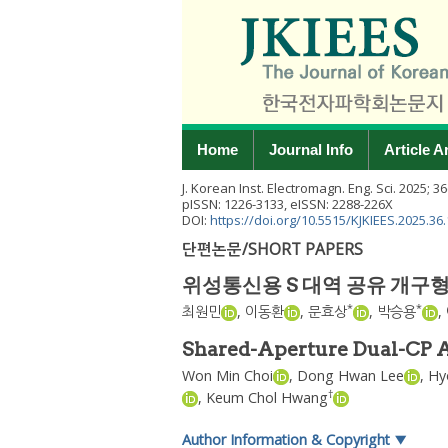
Home
Journal Info
Article A
J. Korean Inst. Electromagn. Eng. Sci.
2025
;
36
pISSN: 1226-3133, eISSN: 2288-226X
DOI:
https://doi.org/10.5515/KJKIEES.2025.36
단편논문/SHORT PAPERS
위성통신용 S 대역 공유 개구형
*
*
최원민
,
이동환
,
문효상
,
박승용
,
Shared-Aperture Dual-CP A
Won Min Choi
,
Dong Hwan Lee
,
Hy
†
,
Keum Chol Hwang
Author Information & Copyright
▼