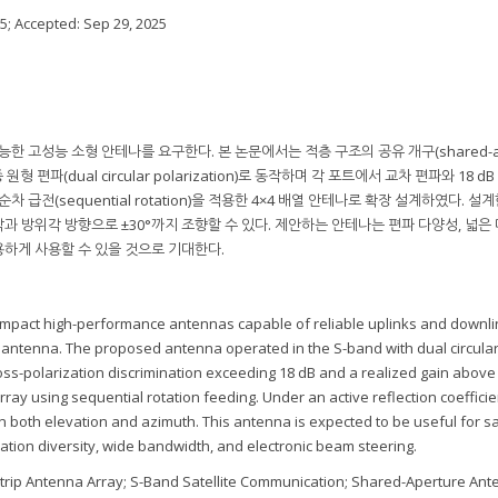
25
; Accepted:
Sep 29, 2025
 고성능 소형 안테나를 요구한다. 본 논문에서는 적층 구조의 공유 개구(shared-ape
편파(dual circular polarization)로 동작하며 각 포트에서 교차 편파와 18 d
순차 급전(sequential rotation)을 적용한 4×4 배열 안테나로 확장 설계하였다. 설
각과 방위각 방향으로 ±30°까지 조향할 수 있다. 제안하는 안테나는 편파 다양성, 넓은
하게 사용할 수 있을 것으로 기대한다.
ompact high-performance antennas capable of reliable uplinks and downlin
antenna. The proposed antenna operated in the S-band with dual circula
oss-polarization discrimination exceeding 18 dB and a realized gain above 
ray using sequential rotation feeding. Under an active reflection coefficie
n both elevation and azimuth. This antenna is expected to be useful for sat
tion diversity, wide bandwidth, and electronic beam steering.
ostrip Antenna Array; S-Band Satellite Communication; Shared-Aperture An