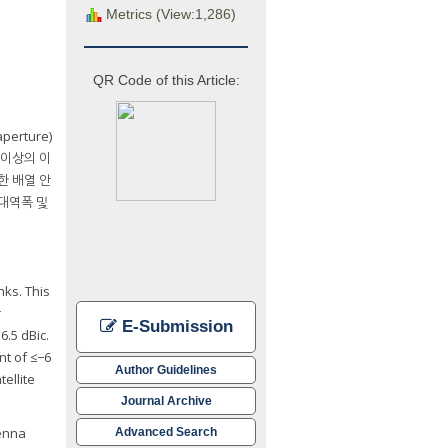
Metrics (View:1,286)
QR Code of this Article:
rture)
B 이상의 이
계한 배열 안
 대역폭 및
ks. This
r
E-Submission
6.5 dBic.
nt of ≤−6
Author Guidelines
ellite
Journal Archive
tenna
Advanced Search