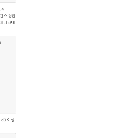
.4
피던스 정합
에 나타내
d
 dB 이상