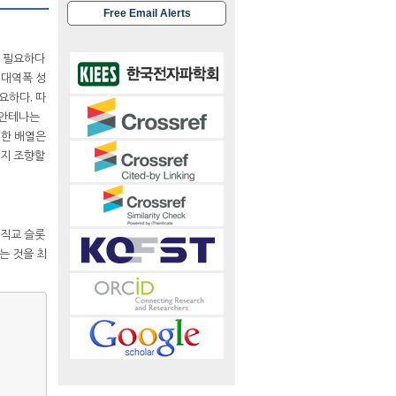
Free Email Alerts
가 필요하다
 대역폭 성
요하다. 따
 안테나는
계한 배열은
까지 조향할
 직교 슬롯
하는 것을 최