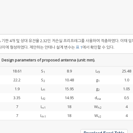
0A 기판 4개 및 상대 유전율 2.32인 저손실 프리프레그를 사용하여 적층하였다. 이때 
 사이에 형성하였다. 제안하는 안테나 설계 변수는
표 1
에서 확인할 수 있다.
sign parameters of proposed antenna (unit: mm).
18.61
S
8.9
L
25.48
1
f3
22.2
S
10.48
g
1.0
2
1
1.9
L
15.95
g
1.05
f1
2
3.35
L
14.95
d
0.5
f2
via
7
L
18
W
4
v1
h2
7
L
18
W
4
h1
v2