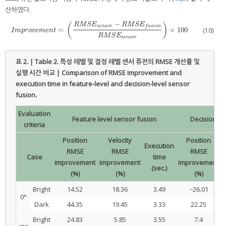
산하였다.
−
R
M
S
E
R
M
S
E
(
)
s
e
n
s
o
r
f
u
s
i
o
n
=
×
100
I
m
p
r
o
v
e
m
e
n
t
=
R
M
S
E
s
e
n
s
o
r
−
R
M
S
E
f
u
s
i
o
n
R
M
S
E
s
e
n
s
o
r
×
100
(10)
I
m
p
r
o
v
e
m
e
n
t
R
M
S
E
s
e
n
s
o
r
표 2. | Table 2.
특성 레벨 및 결정 레벨 센서 퓨전의 RMSE 개선률 및
실행 시간 비교 | Comparison of RMSE improvement and
execution time in feature-level and decision-level sensor
fusion.
Evaluation
Feature level sensor fusion
Decision le
criteria
Position
Velocity
Position
Execution
RMSE
RMSE
RMSE
Case
time
improvement
improvement
improvement
(sec.)
(%)
(%)
(%)
Bright
14.52
18.36
3.49
−26.01
0°
Dark
44.35
19.45
3.33
22.25
Bright
24.83
5.85
3.55
7.4