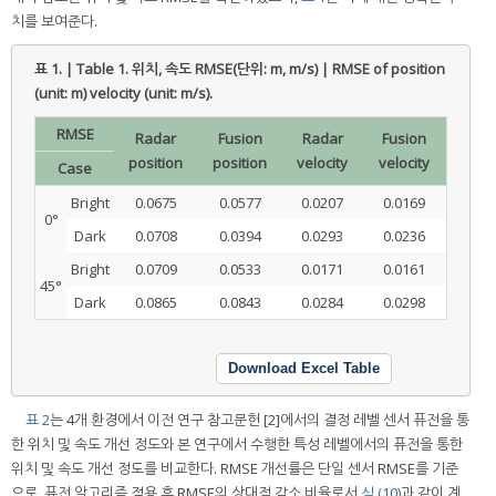
치를 보여준다.
표 1. | Table 1.
위치, 속도 RMSE(단위: m, m/s) | RMSE of position
(unit: m) velocity (unit: m/s).
RMSE
Radar
Fusion
Radar
Fusion
position
position
velocity
velocity
Case
Bright
0.0675
0.0577
0.0207
0.0169
0°
Dark
0.0708
0.0394
0.0293
0.0236
Bright
0.0709
0.0533
0.0171
0.0161
45°
Dark
0.0865
0.0843
0.0284
0.0298
Download Excel Table
표 2
는 4개 환경에서 이전 연구 참고문헌 [2]에서의 결정 레벨 센서 퓨전을 통
한 위치 및 속도 개선 정도와 본 연구에서 수행한 특성 레벨에서의 퓨전을 통한
위치 및 속도 개선 정도를 비교한다. RMSE 개선률은 단일 센서 RMSE를 기준
으로, 퓨전 알고리즘 적용 후 RMSE의 상대적 감소 비율로서
식 (10)
과 같이 계