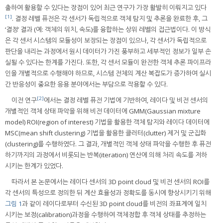
출하여 활용할 수 있다는 장점이 있어 최근 연구가 가장 활발히 이뤄지고 있다
[1]
. 결정 레벨 퓨전은 각 센서가 독립적으로 객체 탐지 및 추론을 완료한 후, 그
‘결정’ 결과 (예: 객체의 위치, 속도)를 융합하는 상위 레벨의 접근법이다. 이 방식
은 각 센서 시스템의 모듈성이 보장되는 장점이 있으나, 각 센서가 독립적으로
판단을 내리는 과정에서 원시 데이터가 가진 풍부하고 세부적인 정보가 일부 손
실될 수 있다는 한계를 가진다. 또한, 각 센서 모듈이 완전한 객체 추론 파이프라
인을 개별적으로 수행해야 하므로, 시스템 전체의 계산 복잡도가 증가하여 실시
간 반응성이 중요한 응용 분야에서는 부담으로 작용할 수 있다.
[2]
이전 연구
에서는 결정 레벨 퓨전 기법에 기반하여, 레이다 및 비전 센서의
개별적인 객체 상태 파악을 위해 비전 데이터에 GMM(Gaussian mixture
model) ROI(region of interest) 기법을 활용한 객체 탐지와 레이다 데이터에
MSC(mean shift clustering) 기법을 활용한 클러터(clutter) 제거 및 군집화
(clustering)를 수행하였다. 그 결과, 개별적인 객체 상태 파악을 수행한 후 퓨전
하기까지의 과정에서 비롯되는 반복(iteration) 연산에 의해 처리 속도를 저하
시키는 한계가 있었다.
따라서 본 논문에서는 레이다 센서의 3D point cloud 및 비전 센서의 ROI를
각 센서의 특성으로 정의한 뒤 계산 효율성과 정확도를 동시에 향상시키기 위해
그림 1
과 같이 레이다로부터 수신된 3D point cloud를 비전의 좌표계에 일치
시키는 보정(calibration)과정을 수행하여 객체정합 후 객체 상태를 추정하는