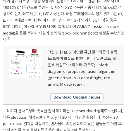
되어 감마 디코딩 과정을 수행하여 선형 RGB 데이터로 변환되며, 이어서 CIE
1931 XYZ 색공간으로 투영된다. 계산된 XYZ 성분은 가중치 행렬(
M
)을 적
BCH
용하여 인지 좌표계 (D, E, F)로 사상된다. 해당 프레임에서의 인지 밝기 B는 (D,
E, F)의 절대값으로 계산되며 이때의 인지 밝기 B가 임계치 0.5 이상일 경우
RGB 데이터, 이하일 경우 IR 데이터를 활용하여 GMM(Gaussian mixture
model)을 통한 객체와 배경의 분리 및 bbox(bounding box) 생성을 수행하였
[2]
다
.
그림 5. | Fig. 5.
제안된 퓨전 알고리즘의 블록
도(초록색 화살표: RGB 데이터-일반 조도, 붉
은색 화살표: IR 데이터-저조도) | Block
diagrom of proposed fusion algorithm
(green arrow: RGB data (bright), red
arrow: IR data (dark)).
Download Original Figure
레이다 센서로부터 획득한 원시 데이터는 3D point cloud 형태로 수신되나,
낮은 elevation 해상도로 인해 x, y 의 2D 데이터만을 활용한다. 수신된 3D
point cloud 결과를 바탕으로, 반사율이 비정상적으로 낮은 점들을 제거한 후
앞서 계산한 보정 행렬 H를 활용하여 u, v 평면에 투영하였다.