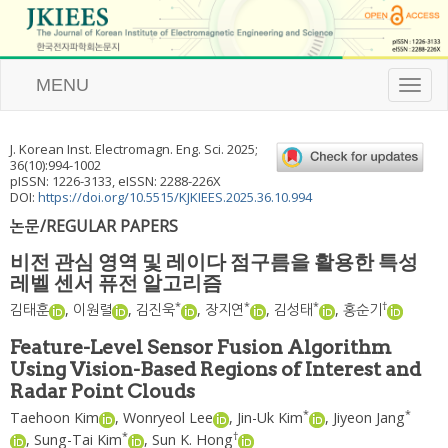
MENU
T
o
g
g
J. Korean Inst. Electromagn. Eng. Sci.
2025
;
l
36
(
10
):
994
-
1002
e
pISSN: 1226-3133, eISSN: 2288-226X
n
DOI:
https://doi.org/10.5515/KJKIEES.2025.36.10.994
a
논문/REGULAR PAPERS
v
i
비전 관심 영역 및 레이다 점구름을 활용한 특성
g
레벨 센서 퓨전 알고리즘
a
t
*
*
*
†
김태훈
,
이원렬
,
김진욱
,
장지연
,
김성태
,
홍순기
i
o
Feature-Level Sensor Fusion Algorithm
n
Using Vision-Based Regions of Interest and
Radar Point Clouds
*
*
Taehoon Kim
,
Wonryeol Lee
,
Jin-Uk Kim
,
Jiyeon Jang
*
†
,
Sung-Tai Kim
,
Sun K. Hong