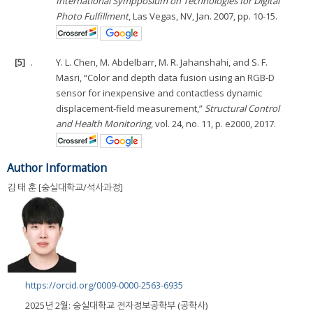
International Sympposium on Technologies for Digital
Photo Fulfillment
, Las Vegas, NV, Jan. 2007, pp. 10-15.
[5]
.
Y. L. Chen, M. Abdelbarr, M. R. Jahanshahi, and S. F.
Masri, “Color and depth data fusion using an RGB-D
sensor for inexpensive and contactless dynamic
displacement-field measurement,”
Structural Control
and Health Monitoring
, vol. 24, no. 11, p. e2000, 2017.
Author Information
김 태 훈 [숭실대학교/석사과정]
https://orcid.org/0009-0000-2563-6935
2025년 2월: 숭실대학교 전자정보공학부 (공학사)