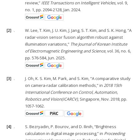
review,”
IEEE Transactions on Intelligent Vehicles
, vol. 9,
no. 1, pp. 2094-2128, Jan. 2024.
[2]
.
W. Lee, T. Kim, J. U. Kim, J. Jang, S. T. Kim, and S. K. Hong, “A
radar-vision sensor fusion algorithm robust against
illumination variations,”
The Journal of Korean Institute
of Electromagnetic Engineering and Science
, vol. 36, no. 6,
pp. 576-584, Jun. 2025.
[3]
.
J. Oh, K. S. Kim, M. Park, and S. Kim, “A comparative study
on camera-radar calibration methods,” in
2018 15th
International Conference on Control, Automation,
Robotics and Vision(ICARCV)
, Singapore, Nov. 2018, pp.
1057-1062.
[4]
.
S. Bezryadin, P. Bourov, and D. Ilinih, “Brightness
calculation in digital image processing,” in
Proceeding