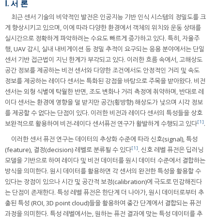
Ⅰ. 서 론
최근 센서 기술의 비약적인 발전은 인공지능 기반 인식 시스템의 정밀도를 크
게 향상시키고 있으며, 이에 따라 다양한 환경에서 객체의 위치와 운동 상태를
실시간으로 정확하게 파악하려는 수요도 빠르게 증가하고 있다. 특히, 자율주
행, UAV 감시, 실내 내비게이션 등 정밀 추적이 요구되는 응용 분야에서는 단일
센서 기반 접근법이 지닌 한계가 부각되고 있다. 이러한 흐름 속에서, 고해상도
공간 정보를 제공하는 비전 센서와 다양한 조건에서도 안정적인 거리 및 속도
정보를 제공하는 레이다 센서는 특화된 강점을 바탕으로 주목을 받아왔다. 비전
센서는 외형 식별에 탁월한 반면, 조도 변화나 거리 측정에 취약하며, 반대로 레
이다 센서는 환경에 영향을 덜 받지만 공간(횡방향) 해상도가 낮으며 시각 정보
를 제공할 수 없다는 단점이 있다. 이러한 비전과 레이다 센서의 특성들을 상호
[1]
보완적으로 활용하여 비전-레이다 센서퓨전 연구가 활발하게 수행되고 있다
.
이러한 센서 퓨전 연구는 데이터의 추상화 수준에 따라 신호(signal), 특성
[1]
(feature), 결정(decision) 레벨로 분류될 수 있다
. 신호 레벨 퓨전은 딥러닝
모델을 기반으로 하여 레이다 및 비전 데이터를 원시 데이터 수준에서 결합하는
방식을 의미한다. 원시 데이터를 활용하면 각 센서의 완전한 특성을 활용할 수
있다는 장점이 있으나 시간 및 공간적 보정(calibration)에 극도로 민감해진다
는 단점이 존재한다. 특성 레벨 퓨전은 한단계 더 나아가, 원시 데이터로부터 추
출된 특성 (ROI, 3D point cloud)들을 활용하여 중간 단계에서 결합되는 퓨전
과정을 의미한다. 특성 레벨에서는, 원하는 퓨전 결과에 맞는 특성 데이터를 추