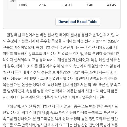
45°
Dark
2.54
−4.93
3.40
41.45
Download Excel Table
결정 레벨 퓨전에서는 비전 센서 및 레이다 센서를 통한 개별적인 위치 및 속
도 추정이 가능했기에 더 우수한 특성을 나타내는 비전 센서 기준으로 RMSE 개
선률을 계산하였으며, 특성 레벨 센서 퓨전 단계에서는 비전 센서의 depth 데
이터를 활용하지 않으므로 비전 센서 단일로는 위치 및 속도 추정이 불가하기에
레이다 센서와의 비교를 통해 RMSE 개선률을 계산하였다. 특성 레벨 센서 퓨전
의 경우, 객체의 0° 이동 환경에서 위치 및 속도 측면에 대해 일반적으로 결정 레
벨 센서 퓨전 대비 개선된 성능을 보여주었으나, 45° 이동 조건에서는 다소 저
하된 성능을 나타내었다. 그러나, 결정 레벨 센서 퓨전에서 반복되는 각 센서의
복잡한 개별 연산을 생략하여 특성 레벨 센서 퓨전에서는 약 3배 빠른 실행 속도
를 달성하였다. 측정된 실행 속도는 객체가 이동한 실제 시간보다 확연히 짧은
시간이며 이는 설계된 알고리즘의 실시간성이 확보되었음을 의미한다.
이와같이, 제안된 특성 레벨 센서 퓨전 알고리즘은 조도 변화 환경 속에서도
단일 센서의 객체 상태 (위치 및 속도) 추정 성능의 한계를 극복하고, 빠른 연산
속도를 달성하였다. 본 알고리즘은 객체 상태 추정의 높은 정밀도와 빠른 연산
속도를 모두 만족시켜, 실시간 처리가 요구되는 센싱 산업 전반에 폭넓게 적용