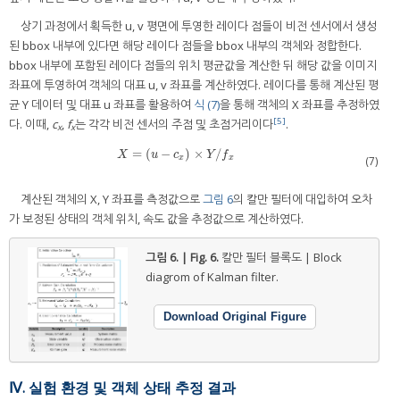
상기 과정에서 획득한 u, v 평면에 투영한 레이다 점들이 비전 센서에서 생성
된 bbox 내부에 있다면 해당 레이다 점들을 bbox 내부의 객체와 정합한다.
bbox 내부에 포함된 레이다 점들의 위치 평균값을 계산한 뒤 해당 값을 이미지
좌표에 투영하여 객체의 대표 u, v 좌표를 계산하였다. 레이다를 통해 계산된 평
균 Y 데이터 및 대표 u 좌표를 활용하여
식 (7)
을 통해 객체의 X 좌표를 추정하였
[5]
다. 이때,
c
,
f
는 각각 비전 센서의 주점 및 초점거리이다
.
x
x
=
(
−
)
×
/
X
=
u
−
c
x
×
Y
/
f
x
X
u
c
Y
f
x
x
(7)
계산된 객체의 X, Y 좌표를 측정값으로
그림 6
의 칼만 필터에 대입하여 오차
가 보정된 상태의 객체 위치, 속도 값을 추정값으로 계산하였다.
그림 6. | Fig. 6.
칼만 필터 블록도 | Block
diagrom of Kalman filter.
Download Original Figure
Ⅳ. 실험 환경 및 객체 상태 추정 결과