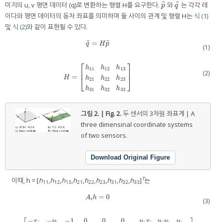
˜
˜
미지의 u, v 평면 데이터 (q)로 변환하는 행렬 H를 요구한다.
와
는 각각 레
p
˜
q
˜
p
q
이다와 평면 데이터의 동차 좌표를 의미하며 둘 사이의 관계 및 행렬 H는
식 (1)
및
식 (2)
와 같이 표현될 수 있다.
˜
˜
=
q
˜
=
H
p
˜
q
H
p
(1)
⎡
⎤
h
h
h
11
12
13
⎢
⎥
(2)
=
H
=
h
11
h
12
h
13
h
21
h
22
h
23
h
31
h
32
h
33
H
⎣
⎦
h
h
h
21
22
23
h
h
h
31
32
33
그림 2. | Fig. 2.
두 센서의 3차원 좌표계 | A
three dimensinal coordinate systems
of two sensors.
Download Original Figure
T
이때, h = [
h
,
h
,
h
,
h
,
h
,
h
,
h
,
h
,
h
]
는
11
12
13
21
22
23
31
32
33
=
0
A
i
h
=
0
A
h
i
(3)
−
−
−
1
0
0
0
x
y
u
x
u
y
u