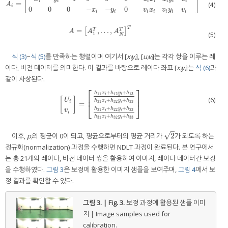
[
]
i
i
i
i
i
i
i
=
A
i
=
−
x
i
−
y
i
−
1
0
0
0
u
i
x
i
u
i
y
i
u
i
0
0
0
−
x
i
−
y
i
0
v
i
x
i
v
i
y
i
v
i
(4)
A
i
0
0
0
−
−
0
x
y
v
x
v
y
v
i
i
i
i
i
i
i
T
=
,
…
,
A
=
[
A
1
T
,
…
,
A
N
T
T
]
T
T
A
A
A
(5)
1
N
식 (3)
~
식 (5)
를 만족하는 행렬이며 여기서 [
x
y
], [
u
v
]는 각각 쌍을 이루는 레
i
i
i
i
이다, 비전 데이터를 의미한다. 이 결과를 바탕으로 레이다 좌표 [
x
y
]는
식 (6)
과
i
i
같이 사상된다.
⎡
⎤
+
+
h
x
h
y
h
11
12
13
i
i
⎢
⎥
(6)
[
]
U
+
+
h
x
h
y
h
31
32
33
i
i
=
i
U
i
v
i
=
h
11
x
i
+
h
12
y
i
+
h
13
h
31
x
i
+
h
32
y
i
+
h
33
h
21
x
i
+
h
22
y
i
+
h
23
h
3
⎣
⎦
+
+
h
x
h
y
h
v
21
22
23
i
i
i
+
+
h
x
h
y
h
31
32
33
i
i
–
√
2
이후,
p
의 평균이 0이 되고, 평균으로부터의 평균 거리가
가 되도록 하는
2
i
정규화(normalization) 과정을 수행하면 NDLT 과정이 완료된다. 본 연구에서
는 총 21개의 레이다, 비전 데이터 쌍을 활용하여 이미지, 레이다 데이터간 보정
을 수행하였다.
그림 3
은 보정에 활용한 이미지 샘플을 보여주며,
그림 4
에서 보
정 결과를 확인할 수 있다.
그림 3. | Fig. 3.
보정 과정에 활용된 샘플 이미
지 | Image samples used for
calibration.