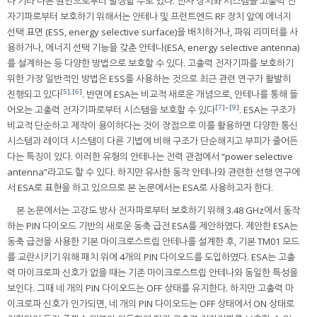
나 기타 다른 원인으로부터 발생할 수도 있다. 전자 장치와 시스템을 고출력 전
자기파로부터 보호하기 위해서는 안테나 및 프런트엔드 RF 장치 앞에 에너지
선택 표면 (ESS, energy selective surface)을 배치하거나, 파워 리미터를 사
용하거나, 에너지 선택 기능을 갖춘 안테나(ESA, energy selective antenna)
를 설계하는 등 다양한 방법으로 보호할 수 있다. 고출력 전자기파를 보호하기
위한 가장 일반적인 방법은 ESS를 사용하는 것으로 최근 관련 연구가 활발히
[
5
],[
6
]
진행되고 있다
. 반면에 ESA는 비교적 새로운 개념으로, 안테나를 통해 들
[
7
]~[
9
]
어오는 고출력 전자기파로부터 시스템을 보호할 수 있다
. ESA는 구조가
비교적 단순하고 제작이 용이하다는 것이 장점으로 이를 활용하면 다양한 통신
시스템과 레이더 시스템이 다른 기법에 비해 구조가 단순해지고 부피가 줄어든
다는 특징이 있다. 이러한 유형의 안테나는 전력 관점에서 “power selective
antenna”라고도 할 수 있다. 하지만 유사한 동작 안테나와 관련한 선행 연구에
서 ESA로 표현을 하고 있으므로 본 논문에서는 ESA로 사용하고자 한다.
본 논문에서는 고강도 방사 전자파로부터 보호하기 위해 3.48 GHz에서 동작
하는 PIN 다이오드 기반의 새로운 동축 급전 ESA를 제안하였다. 제안한 ESA는
동축 급전을 사용한 기본 마이크로스트립 안테나를 설계한 후, 기본 TM01 모드
를 교란시키기 위해 패치 위에 4개의 PIN 다이오드를 도입하였다. ESA는 고출
력 마이크로파 신호가 없을 때는 기존 마이크로스트립 안테나와 동일한 특성을
보인다. 그때 네 개의 PIN 다이오드는 OFF 상태를 유지한다. 하지만 고출력 마
이크로파 신호가 인가되면, 네 개의 PIN 다이오드는 OFF 상태에서 ON 상태로