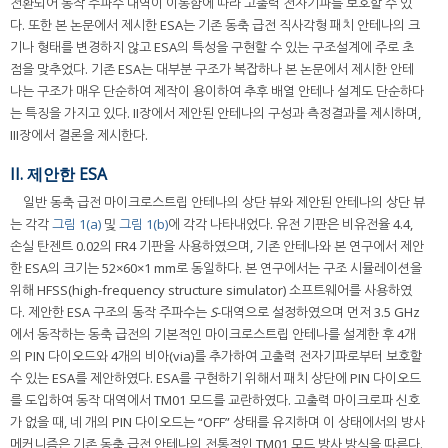
전환되어 동작 주파수 대역이 이동함에 따라 고출력 전자기파를 보호할 수 있
다. 또한 본 논문에서 제시한 ESA는 기존 동축 급전 직사각형 패치 안테나의 크
기나 형태를 변경하지 않고 ESA의 특성을 구현할 수 있는 구조설계에 주로 초
점을 맞추었다. 기존 ESA는 대부분 구조가 복잡하나 본 논문에서 제시한 안테
나는 구조가 매우 단순하여 제작이 용이하여 추후 배열 안테나 설계도 단순하다
는 특징을 가지고 있다. II장에서 제안된 안테나의 구성과 측정결과를 제시하며,
III장에서 결론을 제시한다.
II. 제안한 ESA
일반 동축 급전 마이크로스트립 안테나의 상단 뷰와 제안된 안테나의 상단 뷰
는 각각
그림 1(a)
및
그림 1(b)
에 각각 나타내었다. 유전 기판은 비유전율 4.4,
손실 탄젠트 0.02의 FR4 기판을 사용하였으며, 기존 안테나와 본 연구에서 제안
한 ESA의 크기는 52×60×1 mm로 동일하다. 본 연구에서는 구조 시뮬레이션을
위해 HFSS(high-frequency structure simulator) 소프트웨어를 사용하였
다. 제안한 ESA 구조의 동작 주파수는
S
-대역으로 설정하였으며 먼저 3.5 GHz
에서 동작하는 동축 급전의 기본적인 마이크로스트립 안테나를 설계한 후 4개
의 PIN 다이오드와 4개의 비아(via)를 추가하여 고출력 전자기파로부터 보호할
수 있는 ESA를 제안하였다. ESA를 구현하기 위해서 패치 상단에 PIN 다이오드
를 도입하여 동작 대역에서 TM01 모드를 교란하였다. 고출력 마이크로파 신호
가 없을 때, 네 개의 PIN 다이오드는 “OFF” 상태를 유지하며 이 상태에서의 방사
메커니즘은 기존 동축 급전 안테나의 전통적인 TM01 모드 방사 방식을 따른다.