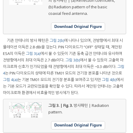
의 방사패턴 | (a) Reflection coefficient,
(b) Radiation pattern of the basic
coaxial feed antenna.
Download Original Figure
기존 안테나의 방사 패턴은
그림 2(b)
에 나타나 있으며, 전방향에서 최대 시
뮬레이션 이득은 2.8 dBi을 갖는다. PIN 다이오드가 “OFF” 상태일 때, 제안된
ESA의 이득은
그림 3(a)
에서 볼 수 있듯이 기존 동축 급전 안테나와 유사하며
전방향에서의 최대 이득은 2.7 dBi이다.
그림 3(b)
에서 볼 수 있듯이 고출력 마
이크로파 신호가 인가되었을 때 전방향에서의 최대 이득은 −0.3 dBi이다.
그림
4
는 PIN 다이오드의 상태에 따른 TM01 모드의 전기장 분포를 나타낸 것으로
그림 4(a)
는 기본 TM01 모드의 전기장 분포를 보여주고 있지만
그림 4(b)
에서
는 기본 모드가 교란되었음을 확인할 수 있다. 따라서 제안된 안테나는 고출력
마이크로파 환경에서 비효율적인 방사체가 된다.
그림 3. | Fig. 3.
방사패턴 | Radiation
pattern.
Download Original Figure