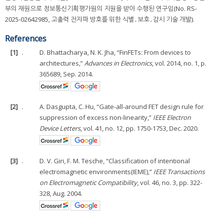
부의 재원으로 정보통신기획평가원의 지원을 받아 수행된 연구임(No. RS-
2025-02642985, 고출력 전자파 방호를 위한 식별․보호․감시 기술 개발).
References
[1]
.
D. Bhattacharya, N. K. Jha, “FinFETs: From devices to
architectures,”
Advances in Electronics
, vol. 2014, no. 1, p.
365689, Sep. 2014.
[2]
.
A. Dasgupta, C. Hu, “Gate-all-around FET design rule for
suppression of excess non-linearity,”
IEEE Electron
Device Letters
, vol. 41, no. 12, pp. 1750-1753, Dec. 2020.
[3]
.
D. V. Giri, F. M. Tesche, “Classification of intentional
electromagnetic environments(IEME),”
IEEE Transactions
on Electromagnetic Compatibility
, vol. 46, no. 3, pp. 322-
328, Aug. 2004.