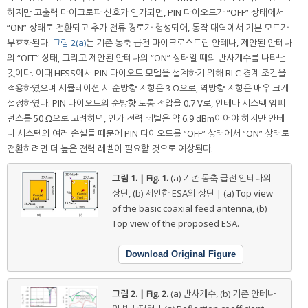
하지만 고출력 마이크로파 신호가 인가되면, PIN 다이오드가 “OFF” 상태에서
“ON” 상태로 전환되고 추가 전류 경로가 형성되어, 동작 대역에서 기본 모드가
무효화된다.
그림 2(a)
는 기존 동축 급전 마이크로스트립 안테나, 제안된 안테나
의 “OFF” 상태, 그리고 제안된 안테나의 “ON” 상태일 때의 반사계수를 나타낸
것이다. 이때 HFSS에서 PIN 다이오드 모델을 설계하기 위해 RLC 경계 조건을
적용하였으며 시뮬레이션 시 순방향 저항은 3 Ω으로, 역방향 저항은 매우 크게
설정하였다. PIN 다이오드의 순방향 도통 전압을 0.7 V로, 안테나 시스템 임피
던스를 50 Ω으로 고려하면, 인가 전력 레벨은 약 6.9 dBm이어야 하지만 안테
나 시스템의 여러 손실들 때문에 PIN 다이오드를 “OFF” 상태에서 “ON” 상태로
전환하려면 더 높은 전력 레벨이 필요할 것으로 예상된다.
그림 1. | Fig. 1.
(a) 기존 동축 급전 안테나의
상단, (b) 제안한 ESA의 상단 | (a) Top view
of the basic coaxial feed antenna, (b)
Top view of the proposed ESA.
Download Original Figure
그림 2. | Fig. 2.
(a) 반사계수, (b) 기존 안테나