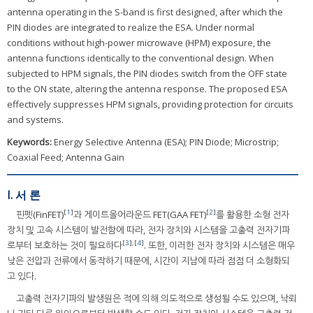
antenna operating in the S-band is first designed, after which the
PIN diodes are integrated to realize the ESA. Under normal
conditions without high-power microwave (HPM) exposure, the
antenna functions identically to the conventional design. When
subjected to HPM signals, the PIN diodes switch from the OFF state
to the ON state, altering the antenna response. The proposed ESA
effectively suppresses HPM signals, providing protection for circuits
and systems.
Keywords:
Energy Selective Antenna (ESA); PIN Diode; Microstrip;
Coaxial Feed; Antenna Gain
I. 서 론
[
1
]
[
2
]
핀펫(FinFET)
과 게이트올어라운드 FET(GAA FET)
를 활용한 소형 전자
장치 및 고속 시스템이 발전함에 따라, 전자 장치와 시스템을 고출력 전자기파
[
3
],[
4
]
로부터 보호하는 것이 필요하다
. 또한, 이러한 전자 장치와 시스템은 매우
낮은 전압과 전류에서 동작하기 때문에, 시간이 지남에 따라 점점 더 소형화되
고 있다.
고출력 전자기파의 발생원은 적에 의해 의도적으로 생성될 수도 있으며, 낙뢰