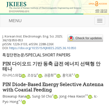
MENU
T
o
g
g
J. Korean Inst. Electromagn. Eng. Sci.
2025
;
l
36
(
10
):
950
-
953
e
pISSN: 1226-3133, eISSN: 2288-226X
n
DOI:
https://doi.org/10.5515/KJKIEES.2025.36.10.950
a
특집단편논문/SPECLAL SHORT PAPERS
v
i
PIN 다이오드 기반 동축 급전 에너지 선택형 안
g
테나
a
t
*
**
*
,
†
라나비스와럽
,
조성실
,
권종화
,
홍익표
i
o
PIN Diode-Based Energy Selective Antenna
n
with Coaxial Feeding
*
**
Biswarup Rana
,
Sung-Sil Cho
,
Jong-Hwa Kwon
,
Ic-
*
,
†
Pyo Hong