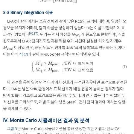
=
⌊
/
⌋
N
W
L
az
ship
AOI
3-3 Binary Integration 적용
CFAR의 탐지에서는 소형 선박과 같이 낮은 RCS의 표적에 대하여, 일정한 오
경보율 유지가 어려워, 탐지 확률을 향상하기 힘들다. BI는 이를 보완하기에 효
[6]
,
[7]
과적인 방법이다
. 원리는 전체 영상을
N
개 윈도우로 분할한 후, 개별
TWs
윈도우에서 CFAR 탐지기로 탐지된 픽셀 수가 사전에 설정한 최소 탐지 개수
M
이상일 경우, 해당 윈도우 전체를 최종 ‘표적 블록’으로 판단하는 것이다.
pixel
이는 아래
식 (7)
과 같이 M-out-of-N 규칙으로 나타낼 수 있다.
≥
,
TW
{
M
M
내
표
적
탐
지
pixel
i
j
(7)
M
i
j
≥
M
pixel
,
TW 내 표적 탐지
M
i
j
<
M
pixel
,
TW 내 표적 없음
<
,
TW
M
M
내
표
적
없
음
pixel
i
j
이 과정을 통해 일정 면적 이상에서 신호가 누적된 경우에만 표적으로 판정된
다. CFAR는 낮은 SNR 환경에서 표적 신호가 배경 잡음에 묻히는 경우가 많아
탐지 확률이 감소하고 오경보율은 증가할 수 있다. 제안 기법은 다수 픽셀의 누
적 신호를 고려하므로, 개별 픽셀의 낮은 SNR이 전체 탐지 결과에 미치는 영향
을 억제할 수 있다.
Ⅳ. Monte Carlo 시뮬레이션 결과 및 분석
그림 3
은 Monte Carlo 시뮬레이션을 통해 생성한 제안 기법과 단독 CA-