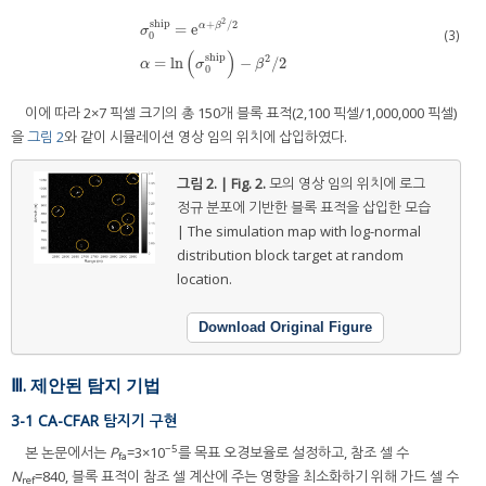
2
ship
+
/
2
=
e
α
β
σ
(3)
0
σ
0
ship
=
e
α
+
β
2
/
2
α
=
ln
σ
0
ship
−
β
2
/
2
(
)
ship
2
=
ln
−
/
2
α
σ
β
0
이에 따라 2×7 픽셀 크기의 총 150개 블록 표적(2,100 픽셀/1,000,000 픽셀)
을
그림 2
와 같이 시뮬레이션 영상 임의 위치에 삽입하였다.
그림 2. | Fig. 2.
모의 영상 임의 위치에 로그
정규 분포에 기반한 블록 표적을 삽입한 모습
| The simulation map with log-normal
distribution block target at random
location.
Download Original Figure
Ⅲ. 제안된 탐지 기법
3-1 CA-CFAR 탐지기 구현
−5
본 논문에서는
P
=3×10
를 목표 오경보율로 설정하고, 참조 셀 수
fa
N
=840, 블록 표적이 참조 셀 계산에 주는 영향을 최소화하기 위해 가드 셀 수
ref