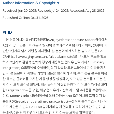
Author Information & Copyright
▼
Received:
Jun 20, 2025
; Revised:
Jul 24, 2025
; Accepted:
Aug 28, 2025
Published Online: Oct 31, 2025
요 약
본 논문에서는 합성개구레이다(SAR, synthetic aperture radar) 영상에서
RCS가 낮아 검출이 어려운 소형 선박을 효과적으로 탐지하기 위해, CFAR에 기
반한 2단계의 탐지 기법을 제시한다. 본 논문에서 제시하는 탐지 기법은 CA-
CFAR (cell-averaging constant false alarm rate)로 1차 표적 후보를 확보
하며, 2단계로 현실적 선박의 형상에 대응하는 윈도우 단위에서의 BI(binary
integration) 스크리닝을 수행하여, 탐지 확률과 오경보율에서 큰 이득을 가져
간다. 본 논문에서 제안된 기법의 성능을 평가하기 위해, 복소 정규 분포를 이용
한 해수면 클러터를 모사한 가상 영상을 생성하고, 로그 정규 분포를 따르는 실
제 선박 모사 표적을 모델링, 해상 클러터에 삽입하였다. 이어 표적 형상을 고려
한 target window를 구현, 해당 윈도우에 기반하여 BI 알고리즘을 적용하였다.
이후, Monte Carlo 시뮬레이션을 통해 다양한 SNR 조건에서의 표적 탐지 확
률을 ROC(receiver operating characteristic) 곡선으로 분석하였다. 마지막
으로 제안된 기법과 CA-CFAR 탐지기의 탐지 결과를 비교하여 제안 기법이 낮
은 SNR수준 탐지 환경에서 효과적인 탐지 성능을 보임을 확인하였다.