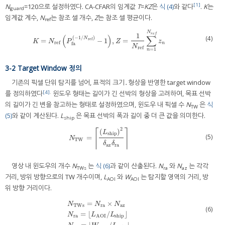
[1]
N
=120으로 설정하였다. CA-CFAR의 임계값
T
=
KZ
은
식 (4)
와 같다
.
K
는
guard
임계값 계수,
N
는 참조 셀 개수,
Z
는 참조 셀 평균이다.
ref
N
r
e
f
1
(
)
∑
(4)
(
−
1
/
)
N
=
−
1
,
=
ref
K
=
N
ref
P
fa
−
1
/
N
ref
−
1
,
Z
=
1
N
ref
∑
n
=
1
N
r
e
f
z
n
K
N
P
Z
z
ref
n
fa
N
ref
=
1
n
3-2 Target Window 정의
기존의 픽셀 단위 탐지를 넘어, 표적의 크기․형상을 반영한 target window
[4]
.
를 정의하였다
윈도우 형태는 길이가 긴 선박의 형상을 고려하여, 목표 선박
의 길이가 긴 변을 참고하는 형태로 설정하였으며, 윈도우 내 픽셀 수
N
은
식
TW
(5)
와 같이 계산된다.
L
은 목표 선박의 폭과 길이 중 더 큰 값을 의미한다.
ship
2
⌈
⌉
(
)
L
ship
(5)
=
N
TW
=
L
ship
2
δ
az
δ
ra
N
TW
δ
δ
az
ra
영상 내 윈도우의 개수
N
는
식 (6)
과 같이 산출된다.
N
와
N
는 각각
TWs
ra
az
거리, 방위 방향으로의 TW 개수이며,
L
와
W
는 탐지할 영역의 거리, 방
AOI
AOI
위 방향 거리이다.
=
×
N
N
N
TWs
ra
az
(6)
=
⌊
/
⌋
N
TWs
=
N
ra
×
N
az
N
ra
=
L
AOI
/
L
ship
N
az
=
W
AOI
/
L
ship
N
L
L
ra
ship
AOI