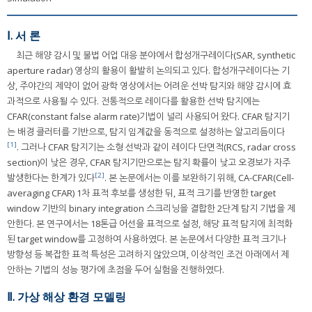
Ⅰ. 서 론
최근 해양 감시 및 불법 어업 대응 분야에서 합성개구레이다(SAR, synthetic
aperture radar) 영상의 활용이 활발히 논의되고 있다. 합성개구레이다는 기
상, 주야간의 제약이 없어 광학 영상에서는 어려운 선박 탐지와 해양 감시에 효
과적으로 사용될 수 있다. 전통적으로 레이다를 활용한 선박 탐지에는
CFAR(constant false alarm rate)기법이 널리 사용되어 왔다. CFAR 탐지기
는 배경 클러터를 기반으로, 탐지 임계값을 동적으로 설정하는 알고리듬이다
[1]
. 그러나 CFAR 탐지기는 소형 선박과 같이 레이다 단면적(RCS, radar cross
section)이 낮은 경우, CFAR 탐지기만으로는 탐지 확률이 낮고 오경보가 자주
[2]
발생한다는 한계가 있다
. 본 논문에서는 이를 보완하기 위해, CA-CFAR(Cell-
averaging CFAR) 1차 표적 후보를 생성한 뒤, 표적 크기를 반영한 target
window 기반의 binary integration 스크리닝을 결합한 2단계 탐지 기법을 제
안한다. 본 연구에서는 18톤급 어선을 표적으로 설정, 해당 표적 탐지에 최적화
된 target window를 고정하여 사용하였다. 본 논문에서 다양한 표적 크기나
방향성 등 복잡한 표적 특성은 고려하지 않았으며, 이상적인 조건 아래에서 제
안하는 기법의 성능 평가에 초점을 두어 실험을 진행하였다.
Ⅱ. 가상 해상 환경 모델링