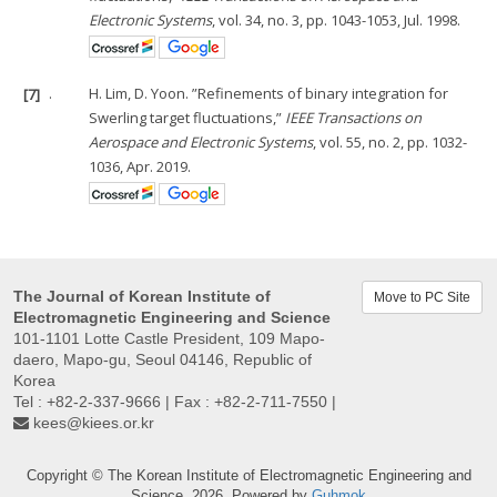
Electronic Systems
, vol. 34, no. 3, pp. 1043-1053, Jul. 1998.
[7]
.
H. Lim, D. Yoon. ”Refinements of binary integration for
Swerling target fluctuations,”
IEEE Transactions on
Aerospace and Electronic Systems
, vol. 55, no. 2, pp. 1032-
1036, Apr. 2019.
The Journal of Korean Institute of
Move to PC Site
Electromagnetic Engineering and Science
101-1101 Lotte Castle President, 109 Mapo-
daero, Mapo-gu, Seoul 04146, Republic of
Korea
Tel : +82-2-337-9666 | Fax : +82-2-711-7550 |
kees@kiees.or.kr
Copyright © The Korean Institute of Electromagnetic Engineering and
Science. 2026. Powered by
Guhmok