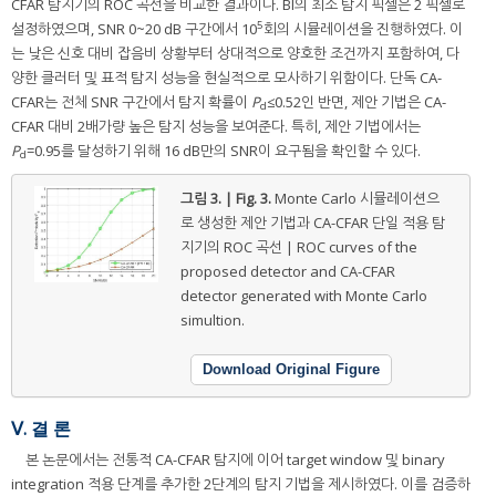
CFAR 탐지기의 ROC 곡선을 비교한 결과이다. BI의 최소 탐지 픽셀은 2 픽셀로
5
설정하였으며, SNR 0~20 dB 구간에서 10
회의 시뮬레이션을 진행하였다. 이
는 낮은 신호 대비 잡음비 상황부터 상대적으로 양호한 조건까지 포함하여, 다
양한 클러터 및 표적 탐지 성능을 현실적으로 모사하기 위함이다. 단독 CA-
CFAR는 전체 SNR 구간에서 탐지 확률이
P
≤0.52인 반면, 제안 기법은 CA-
d
CFAR 대비 2배가량 높은 탐지 성능을 보여준다. 특히, 제안 기법에서는
P
=0.95를 달성하기 위해 16 dB만의 SNR이 요구됨을 확인할 수 있다.
d
그림 3. | Fig. 3.
Monte Carlo 시뮬레이션으
로 생성한 제안 기법과 CA-CFAR 단일 적용 탐
지기의 ROC 곡선 | ROC curves of the
proposed detector and CA-CFAR
detector generated with Monte Carlo
simultion.
Download Original Figure
Ⅴ. 결 론
본 논문에서는 전통적 CA-CFAR 탐지에 이어 target window 및 binary
integration 적용 단계를 추가한 2단계의 탐지 기법을 제시하였다. 이를 검증하