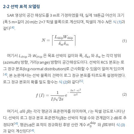
2-2 선박 표적 모델링
SAR 영상의 공간 해상도를 3 m로 가정하였을 때, 실제 18톤급 어선의 크기
(폭 5 m×길이 20 m)는 2×7 픽셀 블록으로 계산되며, 픽셀의 개수
N
은
식 (1)
과
[4]
같다
.
L
W
⌈
⌉
ship
ship
=
N
=
L
ship
W
ship
δ
az
δ
ra
(1)
N
δ
δ
az
ra
여기서
L
과
W
은 목표 선박의 길이와 폭,
δ
와
δ
는 각각 방위
ship
ship
az
ra
(azimuth) 방향, 거리(range) 방향의 공간해상도이다. 선박의 RCS 분포는 로
그 정규 분포(log-normal distribution)로 근사화할 수 있음이 알려져 있으며
[4]
, 본 논문에서는 선박 블록의 전력이 로그 정규 분포를 따르도록 설정하였다.
[5]
로그 정규 분포의 확률 밀도 함수는
식 (2)
와 같다
.
2
(
ln
−
)
I
α
1
−
(2)
(
)
=
2
f
I
=
1
I
β
2
π
e
−
ln
I
−
α
2
2
β
2
2
f
I
e
β
−
−
√
2
I
β
π
여기서,
α
와
β
는 각각 평균과 표준편차를 의미하며,
I
는 픽셀 강도로 나타난
다. 선박의 로그 정규 분포 표준편차(
β
)는 선박의 픽셀 수와 관계없이 2 dB로 추
ship
[4]
정되며
, 평균(
α
)은 표적의 정규화된 후방 산란 계수
와
β
로부터
식 (3)
σ
0
ship
σ
0
[4]
과 같이 계산된다
.