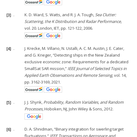
[3]
.
K. D. Ward, S. Watts, and R. J. A. Tough,
Sea Clutter:
Scattering, the K Distribution and Radar Performance,
vol. 20. London, IET, pp. 121-122, 2006.
[4]
.
J. Krecke, M. Villano, N. Ustalli, A. C. M. Austin, J. E. Cater,
and G. Krieger, “Detecting ships in the New Zealand
exclusive economic zone: Requirements for a dedicated
SmallSat SAR mission,”
IEEE Journal of Selected Topics in
Applied Earth Observations and Remote Sensing
, vol. 14,
pp. 3162-3169, 2021.
[5]
.
J. J. Shynk,
Probability, Random Variables, and Random
Processes
, Hoboken, NJ, John Wiley & Sons, 2012.
[6]
.
D. A. Shnidman, “Binary integration for swerling target
fluctuations,”
IEEE Transactions on Aerospace and