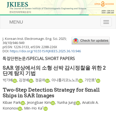
MENU
T
o
g
g
J. Korean Inst. Electromagn. Eng. Sci.
2025
;
l
36
(
10
):
946
-
949
e
pISSN: 1226-3133, eISSN: 2288-226X
n
DOI:
https://doi.org/10.5515/KJKIEES.2025.36.10.946
a
특집단편논문/SPECLAL SHORT PAPERS
v
i
SAR 영상에서의 소형 선박 감시정찰을 위한 2
g
단계 탐지 기법
a
t
†
박기배
,
김정배
,
정윤하
,
아나톨리코노노프
,
가민호
i
o
Two-Step Detection Strategy for Small
n
Ships in SAR Images
Kibae Park
,
Jeongbae Kim
,
Yunha Jung
,
Anatolii A.
†
Kononov
,
Min-Ho Ka