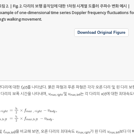
림 2. | Fig. 2.
다리의 보행 움직임에 대한 1차원 시계열 도플러 주파수 변화 예시 |
xample of one-dimensional time series Doppler frequency fluctuations fo
eg’s walking movement.
Download Original Figure
양다리에 대한
f
(
t
)를 나타냈다. 붉은 파형과 푸른 파형은 각각 오른 다리 및 왼 다리 보
d
각 다리의 보폭 시간을 나타내며,
v
및
v
는 각 다리의
v
(
t
)에 대한 최대속
max,right
max,left
λ
=
×
−
,
c
f
v
,
r
i
g
h
t
m
a
x
r
i
g
h
t
b
o
d
y
2
r
i
g
h
t
=
λ
c
2
×
f
m
a
x
,
r
i
g
h
t
−
v
b
o
d
y
,
v
m
a
x
,
l
e
f
t
=
λ
c
2
×
f
m
a
x
,
l
e
f
t
−
v
b
o
d
y
.
λ
=
×
−
.
c
f
v
,
,
b
o
d
y
x
l
e
f
t
m
a
x
l
e
f
t
2
및
f
)을 비교해 보면, 오른 다리의 최대속도
v
가 왼 다리
v
보다 더 
max,left
max,right
max,left