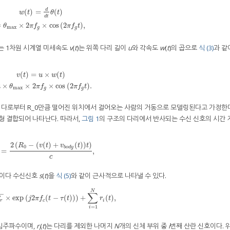
d
(
)
=
(
)
w
t
θ
t
d
t
(
t
)
=
d
d
t
θ
(
t
)
=
θ
max
×
2
π
f
g
×
cos
2
π
f
g
t
,
=
×
2
×
cos
(
2
)
,
θ
π
f
π
f
t
max
g
g
는 1차원 시계열 미세속도
v
(
t
)는 위쪽 다리 길이
u
와 각속도
w
(
t
)의 곱으로
식 (3)
과 같
(
)
=
×
(
)
v
t
u
w
t
=
u
×
w
(
t
)
=
u
×
θ
max
×
2
π
f
g
×
cos
2
π
f
g
t
.
×
×
2
×
cos
(
2
)
.
u
θ
π
f
π
f
t
max
g
g
이다로부터 R_0만큼 떨어진 위치에서 걸어오는 사람의 거동으로 모델링된다고 가정한
선형 결합되어 나타난다. 따라서,
그림 1
의 구조의 다리에서 반사되는 수신 신호의 시간
2
(
−
(
(
)
+
(
)
)
)
R
v
t
v
t
t
0
b
o
d
y
=
,
τ
(
t
)
=
2
R
0
−
v
(
t
)
+
v
b
o
d
y
(
t
)
t
c
,
c
레이다 수신신호
s
(
t
)을
식 (5)
와 같이 근사적으로 나타낼 수 있다.
N
−
−
∑
×
exp
(
2
(
−
(
)
)
)
+
(
)
,
)
=
P
r
×
exp
j
2
π
f
c
(
t
−
τ
(
t
)
)
+
∑
i
=
1
N
r
i
(
t
)
,
j
π
f
t
τ
t
r
t
r
c
i
=
1
i
심주파수이며,
r
(
t
)는 다리를 제외한 나머지
N
개의 신체 부위 중
i
번째 산란 신호이다. 
i