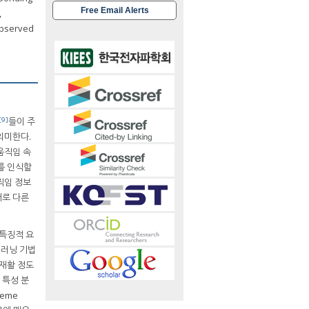
Free Email Alerts
,
 observed
[9]
들이 주
의미한다.
움직임 속
를 인식할
직임 정보
서로 다른
 특징적 요
딥러닝 기법
 재활 정도
 특성 분
eme