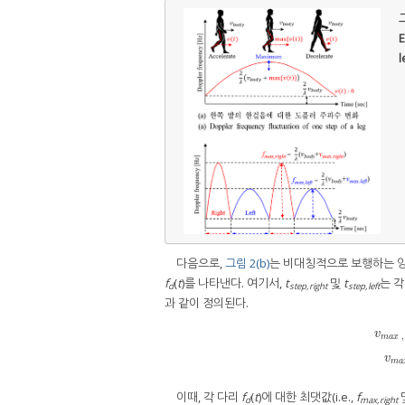
그
E
l
다음으로,
그림 2(b)
는 비대칭적으로 보행하는 
f
(
t
)를 나타낸다. 여기서,
t
및
t
는 
d
step,right
step,left
과 같이 정의된다.
v
,
m
a
x
v
m
a
x
,
v
m
a
이때, 각 다리
f
(
t
)에 대한 최댓값(i.e.,
f
d
max,right