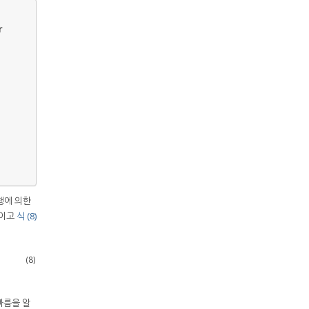
r
행에 의한
도이고
식 (8)
(8)
빠름을 알