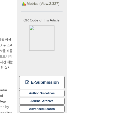
Metrics (View:2,327)
QR Code of this Article:
차원 위상
2차원 스펙
정보를 빼줌
적으로 나타
실시간 재활
간의 실시
E-Submission
radar
Author Guidelines
nd
 legs
Journal Archive
ted by
Advanced Search
sponding