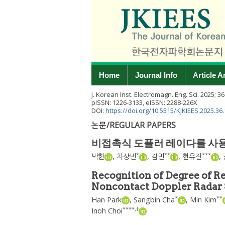
Home
Journal Info
Article A
J. Korean Inst. Electromagn. Eng. Sci.
2025
;
36
pISSN: 1226-3133, eISSN: 2288-226X
DOI:
https://doi.org/10.5515/KJKIEES.2025.36.
논문/REGULAR PAPERS
비접촉식 도플러 레이다를 사용
*
**
***
박한
,
차상빈
,
김민
,
현유진
,
Recognition of Degree of 
Noncontact Doppler Radar
*
**
Han Park
,
Sangbin Cha
,
Min Kim
****
,
†
Inoh Choi