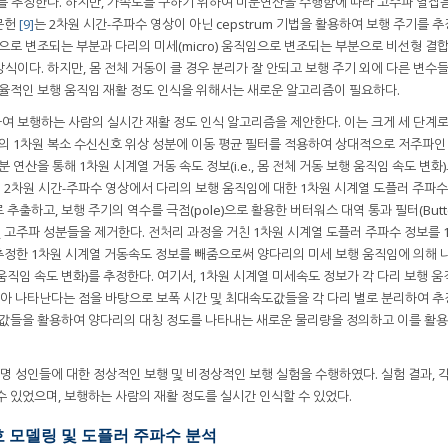
변수를 추정한다. 하지만, 가속도를 구하기 위하여 미분연산을 수행함에 따라 고주파 열잡
문헌
[9]
는 2차원 시간-주파수 영상이 아닌 cepstrum 기법을 활용하여 보행 주기를 추
 움직임으로 변조되는 부분과 다리의 미세(micro) 움직임으로 변조되는 부분으로 비선형 결
방식이다. 하지만, 몸 전체 거동이 클 경우 분리가 잘 안되고 보행 주기 외에 다른 변수
효율적인 보행 움직임 재활 정도 인식을 위해서는 새로운 알고리즘이 필요하다.
여 보행하는 사람의 실시간 재활 정도 인식 알고리즘을 제안한다. 이는 크게 세 단계
람의 1차원 복소 수신신호 위상 성분에 이동 평균 필터를 적용하여 상대적으로 저주파인
 연산을 통해 1차원 시계열 거동 속도 정보(i.e., 몸 전체 거동 보행 움직임 속도 변화
의 2차원 시간-주파수 영상에서 다리의 보행 움직임에 대한 1차원 시계열 도플러 주파
er)로 추출하고, 보행 주기의 역수를 극점(pole)으로 활용한 버터워스 대역 통과 필터(Butte
주파 및 고주파 성분들을 제거한다. 전처리 과정을 거친 1차원 시계열 도플러 주파수 정보를
 추정한 1차원 시계열 거동속도 정보를 빼줌으로써 양다리의 미세 보행 움직임에 의해 
행 움직임 속도 변화)를 추정한다. 여기서, 1차원 시계열 미세속도 정보가 각 다리 보행 
번씩 번갈아 나타난다는 점을 바탕으로 보폭 시간 및 최대속도값들을 각 다리 별로 분리하여 추
도값들을 활용하여 양다리의 대칭 정도를 나타내는 새로운 물리량을 정의하고 이를 활
명 성인들에 대한 정상적인 보행 및 비정상적인 보행 실험을 수행하였다. 실험 결과, 
수 있었으며, 보행하는 사람의 재활 정도를 실시간 인식할 수 있었다.
호 모델링 및 도플러 주파수 분석