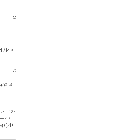
(6)
의 시간에
(7)
v
(
t
)에 의
타나는 1차
 몸 전체
(
)
가 비
v
(
t
)
v
t