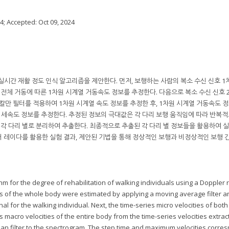
24
; Accepted:
Oct 09, 2024
실시간 재활 정도 인식 알고리즘을 제안한다. 먼저, 보행하는 사람의 복소 수신 신호 1
 전체 거동에 따른 1차원 시계열 거동속도 정보를 추정한다. 다음으로 복소 수신 신호 
칼만 필터를 적용하여 1차원 시계열 속도 정보를 추정한 후, 1차원 시계열 거동속도 
미세속도 정보를 추정한다. 추정된 정보의 극대값은 각 다리 보행 움직임에 따라 반복
 각 다리 별로 분리하여 추출한다. 최종적으로 추출된 각 다리 별 정보들을 활용하여 
 레이다를 활용한 실험 결과, 제안된 기법을 통해 정상적인 보행과 비정상적인 보행 
hm for the degree of rehabilitation of walking individuals using a Doppler 
ties of the whole body were estimated by applying a moving average filter a
al for the walking individual. Next, the time-series micro velocities of both
 macro velocities of the entire body from the time-series velocities extrac
n filter to the spectrogram. The step time and maximum velocities corre