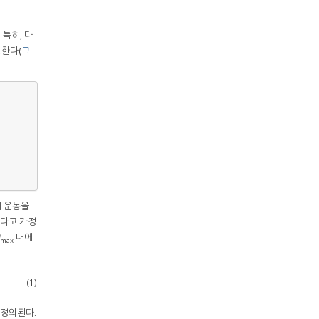
특히, 다
링한다(
그
세 운동을
된다고 가정
내에
max
(1)
 정의된다.