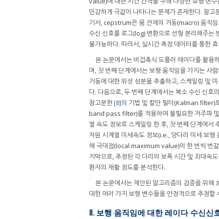
value)에 대한 시간 간격을 구해 다양한 보행 
민감하게 극값이 나타나는 문제가 존재한다. 참고
기서, cepstrum은 몸 전체의 거동(macro)
수신 신호를 로그(log) 변환으로 선형 분리해주는 
불가능하다. 따라서, 실시간 측정 데이터를 통한 
본 논문에서는 비접촉식 도플러 레이다를 활용하
며, 첫 번째 단계에서는 보행 움직임을 가지는 사
거동에 대한 위상 성분을 추출하고, 스케일링 및 미분
다. 다음으로, 두 번째 단계에서는 복소 수신 신호
참고문헌
[8]
의 기법 및 칼만 필터(Kalman filt
band pass filter)를 적용하여 불필요한 저
열 속도 정보로 스케일링 한 후, 첫 번째 단계에서
차원 시계열 미세속도 정보(i.e., 양다리 미세 보
해 극대점(local maximum value)이 한 
지막으로, 추정된 각 다리의 보폭 시간 및 최대속
환자의 재활 정도를 분석한다.
본 논문에서는 제안된 알고리즘의 검증을 위해 3
대한 여러 가지 보행 변수들을 안정적으로 추정할 
Ⅱ. 보행 움직임에 대한 레이다 수신신