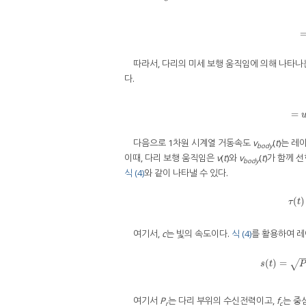
w
따라서, 다리의 미세 보행 움직임에 의해 나타나
다.
v
(
t
)
=
다음으로 1차원 시계열 거동속도
v
(
t
)는 레
body
이때, 다리 보행 움직임은
v
(
t
)와
v
(
t
)가 함께 
body
식 (4)
와 같이 나타낼 수 있다.
(
)
τ
t
여기서,
c
는 빛의 속도이다.
식 (4)
를 활용하여 
(
)
=
s
(
t
√
s
t
P
여기서
P
는 다리 부위의 수신전력이고,
f
는 중
r
c