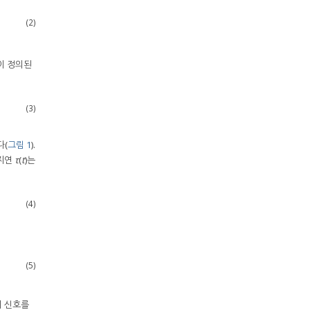
(2)
이 정의된
(3)
다(
그림 1
).
 지연
τ
(
t
)는
(4)
(5)
위 신호를