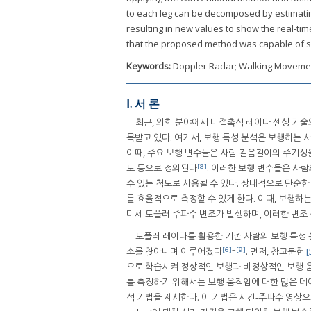
to each leg can be decomposed by estimating
resulting in new values to show the real-tim
that the proposed method was capable of s
Keywords:
Doppler Radar; Walking Movement;
Ⅰ. 서 론
최근, 의학 분야에서 비접촉식 레이다 센싱 기술
목받고 있다. 여기서, 보행 특성 분석은 보행하는
이때, 주요 보행 변수들은 사람 걸음걸이의 주기성을
[8]
도 등으로 정의된다
. 이러한 보행 변수들은 사
수 있는 척도로 사용될 수 있다. 상대적으로 단순
를 효율적으로 측정할 수 있게 한다. 이때, 보행하
미세 도플러 주파수 변조가 발생하며, 이러한 변조 
도플러 레이다를 활용한 기존 사람의 보행 특성 
[6]
~
[9]
소를 찾아내며 이루어졌다
. 먼저, 참고문헌
[
으로 학습시켜 정상적인 보행과 비정상적인 보행 움
를 측정하기 위해서는 보행 움직임에 대한 많은 
석 기법을 제시한다. 이 기법은 시간-주파수 영상으