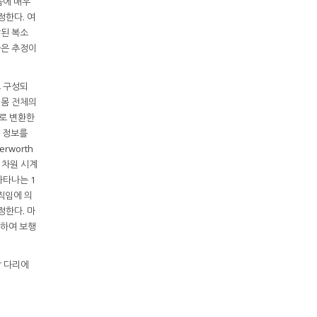
음에 매우
정한다. 여
합된 복소
들은 추정이
로 구성되
 몸 전체의
)로 변환한
수 정보를
rworth
 1차원 시계
나타나는 1
움직임에 의
정한다. 마
용하여 보행
각 다리에