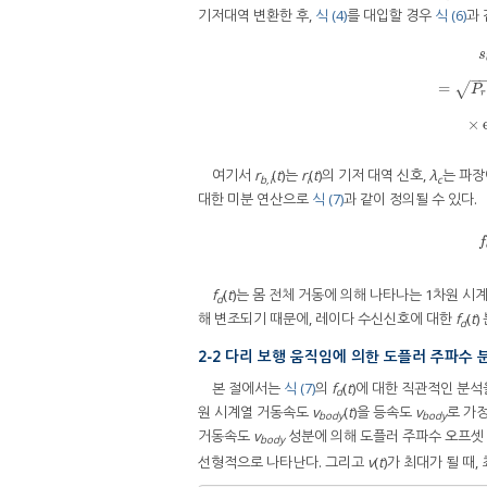
기저대역 변환한 후,
식 (4)
를 대입할 경우
식 (6)
과 
s
−
=
√
s
b
(
t
)
=
s
(
t
P
r
×
여기서
r
(
t
)는
r
(
t
)의 기저 대역 신호,
λ
는 파장
b,i
i
c
대한 미분 연산으로
식 (7)
과 같이 정의될 수 있다.
f
f
(
t
)는 몸 전체 거동에 의해 나타나는 1차원 
d
해 변조되기 때문에, 레이다 수신신호에 대한
f
(
t
)
d
2-2 다리 보행 움직임에 의한 도플러 주파수 
본 절에서는
식 (7)
의
f
(
t
)에 대한 직관적인 분석
d
원 시계열 거동속도
v
(
t
)을 등속도
v
로 가정
body
body
거동속도
v
성분에 의해 도플러 주파수 오프셋
body
선형적으로 나타난다. 그리고
v
(
t
)가 최대가 될 때