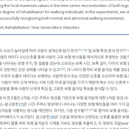
 the local maximum values in the time-series microvelocities of both legs
e degree of rehabilitation for walking individuals. In the experiments, we
uccessfully recognizing both normal and abnormal walking movements.
 Rehabilitation; Time Series Micro Velocities
[1]
~
[4]
[5]
~
의 소요가 높아짐에 따라 사람의 생체신호 탐지 연구
및 보행 특성 분석 연구
 사람의 레이다 수신신호를 통해 사람의 고유 보행 변수들을 해석적으로 추정하는 것을 
 나타내는 보행 주기, 한 걸음을 걷는데 소요되는 보폭 시간, 보폭 길이, 다리의 보행 
[10]
람의 전반적인 건강 상태를 나타낼 수 있고
, 더 나아가 환자의 보행 움직임 재활 정도
한 구조의 도플러 레이다는 보행하는 사람에 반사 또는 산란된 신호를 수신하여 보행 움
는 사람의 여러 신체 부위는 서로 다른 미세 움직임을 가지기 때문에 복소 수신 신호에 
성분을 통해 사람의 신체적 특징 및 고유한 보행 움직임 특성을 분석할 수 있다.
분석 연구들은 2차원 시간-주파수 영상을 기반으로 보행 움직임에 대한 2차원 영상 내
5]
~참고문헌
[7]
은 시간-주파수 영상에서 나타나는 다양한 보행 패턴들을 여러 가지 
[5]
~
[7]
직임을 식별하는 방식을 제안한다. 하지만, 기존 연구들
로 환자의 보행 움직임
데이터베이스가 요구된다. 참고문헌
[8]
은 고관절 부위에서 산란되는 신호를 활용한 보행
로부터 몸통 부위 보행 움직임의 시계열 가속도 정보를 추출하고, 이 정보의 극값(extr