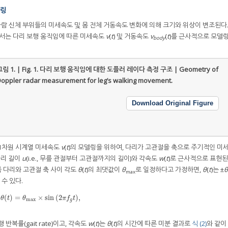
델링
 신체 부위들의 미세속도 및 몸 전체 거동속도 변화에 의해 크기와 위상이 변조된다. 
에서는 다리 보행 움직임에 따른 미세속도
v
(
t
) 및 거동속도
v
(
t
)를 근사적으로 모델
body
림 1. | Fig. 1.
다리 보행 움직임에 대한 도플러 레이다 측정 구조 | Geometry of
oppler radar measurement for leg’s walking movement.
Download Original Figure
 1차원 시계열 미세속도
v
(
t
)의 모델링을 위하여, 다리가 고관절을 축으로 주기적인 미
다리 길이
u
(i.e., 무릎 관절부터 고관절까지의 길이)와 각속도
w
(
t
)로 근사적으로 표현
위쪽 다리와 고관절 축 사이 각도
θ
(
t
)의 최댓값이
θ
로 일정하다고 가정하면,
θ
(
t
)는 ±
θ
max
 수 있다.
(
)
=
×
sin
(
2
)
,
θ
(
t
)
=
θ
max
×
sin
2
π
f
g
t
,
θ
t
θ
π
f
t
max
g
반복률(gait rate)이고, 각속도
w
(
t
)는
θ
(
t
)의 시간에 따른 미분 결과로
식 (2)
와 같이