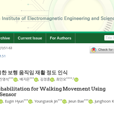
rchive
Current Issue
For Authors
(
1
):
51
-
63
1.51
한 보행 움직임 재활 정도 인식
***
***
****
,
†
진영석
,
배지은
,
김정훈
,
최인오
Rehabilitation for Walking Movement Using
 Sensor
***
***
***
,
Eugin Hyun
,
Youngseok Jin
,
Jieun Bae
,
Junghoon 