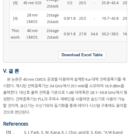
[8]
45 nm SOI
1/2
20.5
-
25.8~43.4
20.4
2stack
28 nm
2stage
[9]
0.9/1.8
20.5
-
19.7~43.8
20.3
CMOS
2stack
This
40 nm
2stage
0.9/1.8
27.8
34.6
30.2~38.5
16.9
work
CMOS
2stack
Download Excel Table
Ⅴ. 결 론
본 논문은 40-nm CMOS 공정을 이용하여 설계한 Ka-대역 전력증폭기를 제
시한다. 제시된 전력증폭기는 34 GHz에서 351 mW를 소모하여 16.9 dBm을
출력한다. 대신호 출력 전력을 기준으로 1-dB 대역폭은 28.1~39.8 GHz에서 형
성한다. 전력증폭기는 PLL과 주파수 체배단을 사용하면 송신기로 사용이 가능
할 것이며, 송신기는 수신기와의 동기화를 통해 레이다 시스템 구축에도 용이할
것으로 판단된다.
References
[1]
.
S. J. Park, S. W. Kang, K. J. Choi, and B. S. Kim, "A W-band