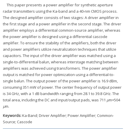
This paper presents a power amplifier for synthetic aperture
radar transmitters using the Ka-band and a 40-nm CMOS process.
The designed amplifier consists of two stages: A driver amplifier in
the first stage and a power amplifier in the second stage. The driver
amplifier employs a differential common-source amplifier, whereas
the power amplifier is designed using a differential cascode
amplifier. To ensure the stability of the amplifiers, both the driver
and power amplifiers utilize neutralization techniques that utilize
capacitors. The input of the driver amplifier was matched using a
single-to-differential balun, whereas interstage matching between
amplifiers was achieved using transformers. The power amplifier
output is matched for power optimization using a differential-to-
single balun. The output power of the power amplifier is 16.9 dBm,
consuming 351 mW of power. The center frequency of output power
is 34 GHz, with a 1 dB bandwidth ranging from 28.1 to 39.8 GHz. The
total area, including the DC and input/output pads, was 711
μ
m×504
μ
m.
Keywords:
Ka-Band; Driver Amplifier; Power Amplifier; Common-
Source; Cascode