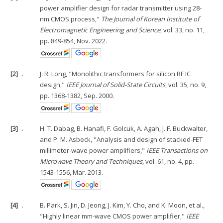
power amplifier design for radar transmitter using 28-
nm CMOS process,"
The Journal of Korean Institute of
Electromagnetic Engineering and Science
, vol. 33, no. 11,
pp. 849-854, Nov. 2022.
[2]
.
J. R. Long, "Monolithic transformers for silicon RF IC
design,"
IEEE Journal of Solid-State Circuits
, vol. 35, no. 9,
pp. 1368-1382, Sep. 2000.
[3]
.
H. T. Dabag, B. Hanafi, F. Golcuk, A. Agah, J. F. Buckwalter,
and P. M. Asbeck, "Analysis and design of stacked-FET
millimeter-wave power amplifiers,"
IEEE Transactions on
Microwave Theory and Techniques
, vol. 61, no. 4, pp.
1543-1556, Mar. 2013.
[4]
.
B. Park, S. Jin, D. Jeong, J. Kim, Y. Cho, and K. Moon, et al.,
"Highly linear mm-wave CMOS power amplifier,"
IEEE