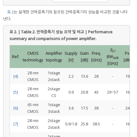
표 2
는 설계한 전력증폭기와 참조된 전력증폭기의 성능을 비교한 것을 나타
낸다.
표 2. | Table 2.
전력증폭기 성능 요약 및 비교 | Performance
summary and comparisons of power amplifier.
S
21
CMOS
Amplifier
Supply
Gain
Freq.
Psat
Ref.
BW
3dB
technology
topology
[V]
[dB]
[GHz]
[dBm]
[GHz]
28 nm
1stage
[4]
2.2
13.6
28
-
19.8
CMOS
2stack
28 nm
2stage
[5]
0.9
20.8
43
29~57
16.6
CMOS
CS
65 nm
1stage
[6]
3.6
17.5
38
-
24.8
CMOS
3stack
28 nm
2stage
[7]
0.9/1.8
25.8
38.5
-
16.8
CMOS
2stack
2stage