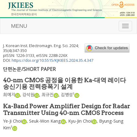
MENU
T
o
g
g
J. Korean Inst. Electromagn. Eng. Sci.
2024
;
l
35
(
4
):
347
-
350
e
pISSN: 1226-3133, eISSN: 2288-226X
n
DOI:
https://doi.org/10.5515/KJKIEES.2024.35.4.347
a
단편논문/SHORT PAPER
v
i
40-nm CMOS 공정을 이용한 Ka-대역 레이다
g
송신기용 전력증폭기 설계
a
t
†
최예지
,
강석원
,
최규진
,
김병성
i
o
Ka-Band Power Amplifier Design for Radar
n
Transmitter Using 40-nm CMOS Process
Ye-Ji Choi
,
Seuk-Won Kang
,
Kyu-Jin Choi
,
Byung-Sung
†
Kim