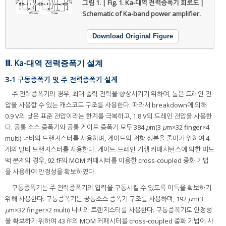
그림 1. | Fig. 1.
Ka-대역 전력증폭기 회로도 |
Schematic of Ka-band power amplifier.
Download Original Figure
Ⅲ. Ka-대역 전력증폭기 설계
3-1 구동증폭기 및 주 전력증폭기 설계
주 전력증폭기의 경우, 최대 출력 전력을 향상시키기 위하여, 높은 드레인 전
압을 사용할 수 있는 캐스코드 구조를 사용한다. 따라서 breakdown에 의해
0.9 V의 낮은 표준 전압이라는 한계를 극복하고, 1.8 V의 드레인 전압을 사용한
다. 공통 소스 증폭기와 공통 게이트 증폭기 모두 384
μ
m(3
μ
m×32 finger×4
multi) 너비의 트랜지스터를 사용하며, 게이트의 저항 성분을 줄이기 위하여 4
개의 멀티 트랜지스터를 사용한다. 게이트-드레인 기생 커패시턴스에 의한 피드
백 문제의 경우, 92 fF의 MOM 커패시터를 이용한 cross-coupled 중화 기법
을 사용하여 안정성을 확보하였다.
구동증폭기는 주 전력증폭기의 입력을 구동시킬 수 있도록 이득을 확보하기
위해 사용한다. 구동증폭기는 공통소스 증폭기 구조를 사용하며, 192
μ
m(3
μ
m×32 finger×2 multi) 너비의 트랜지스터를 사용한다. 구동증폭기도 안정성
을 확보하기 위하여 43 fF의 MOM 커패시터를 cross-coupled 중화 기법에 사