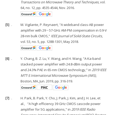
Transactions on Microwave Theory and Techniques
, vol.
64, no. 12, pp. 4535-4544, Nov. 2016.
[5]
.
M. Vigilante, P. Reynaert, "A wideband class-AB power
amplifier with 29～57-GHz AM-PM compensation in 0.9-V
28-nm bulk CMOS,"
IEEE Journal of Solid-State Circuits
,
vol. 53, no. 5, pp. 1288-1301, May 2018.
[6]
.
Y. Chang, B. Z. Lu, Y. Wang, and H. Wang, "A Ka-band
stacked power amplifier with 24.8-dBm output power
and 24.3% PAE in 65-nm CMOS technology," in
2019 IEEE
MTT-S International Microwave Symposium (IMS)
,
Boston, MA, Jun. 2019, pp. 316-319.
[7]
.
H. Park, B. Park, Y. Cho, J. Park, J. Kim, and J. H. Lee, et
al.，"A high efficiency 39 GHz CMOS cascode power
amplifier for 5G applications," in
2019 IEEE Radio