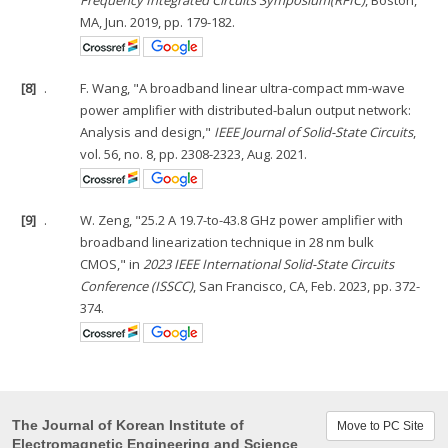
Frequency Integrated Circuits Symposium(RFIC)
, Boston,
MA, Jun. 2019, pp. 179-182.
[8]
.
F. Wang, "A broadband linear ultra-compact mm-wave
power amplifier with distributed-balun output network:
Analysis and design,"
IEEE Journal of Solid-State Circuits
,
vol. 56, no. 8, pp. 2308-2323, Aug. 2021.
[9]
.
W. Zeng, "25.2 A 19.7-to-43.8 GHz power amplifier with
broadband linearization technique in 28 nm bulk
CMOS," in
2023 IEEE International Solid-State Circuits
Conference (ISSCC)
, San Francisco, CA, Feb. 2023, pp. 372-
374.
The Journal of Korean Institute of
Move to PC Site
Electromagnetic Engineering and Science