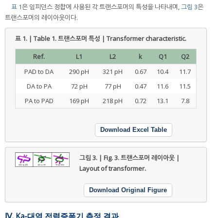
표 1
은 임피던스 정합에 사용된 각 트랜스포머의 특성을 나타내며,
그림 3
은
트랜스포머의 레이아웃이다.
표 1. | Table 1.
트랜스포머 특성 | Transformer characteristic.
Ref.
L1
L2
k
Q1
Q2
PAD to DA
290 pH
321 pH
0.67
10.4
11.7
DA to PA
72 pH
77 pH
0.47
11.6
11.5
PA to PAD
169 pH
218 pH
0.72
13.1
7.8
Download Excel Table
그림 3. | Fig. 3.
트랜스포머 레이아웃 |
Layout of transformer.
Download Original Figure
Ⅳ. Ka-대역 전력증폭기 측정 결과