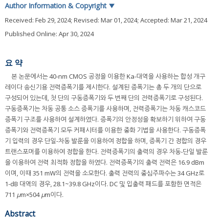
Author Information & Copyright
▼
Received:
Feb 29, 2024
; Revised:
Mar 01, 2024
; Accepted:
Mar 21, 2024
Published Online: Apr 30, 2024
요 약
본 논문에서는 40-nm CMOS 공정을 이용한 Ka-대역을 사용하는 합성 개구
레이다 송신기용 전력증폭기를 제시한다. 설계된 증폭기는 총 두 개의 단으로
구성되어 있는데, 첫 단의 구동증폭기와 두 번째 단의 전력증폭기로 구성된다.
구동증폭기는 차동 공통 소스 증폭기를 사용하며, 전력증폭기는 차동 캐스코드
증폭기 구조를 사용하여 설계하였다. 증폭기의 안정성을 확보하기 위하여 구동
증폭기와 전력증폭기 모두 커패시터를 이용한 중화 기법을 사용한다. 구동증폭
기 입력의 경우 단일-차동 발룬을 이용하여 정합을 하며, 증폭기 간 정합의 경우
트랜스포머를 이용하여 정합을 한다. 전력증폭기의 출력의 경우 차동-단일 발룬
을 이용하여 전력 최적화 정합을 하였다. 전력증폭기의 출력 전력은 16.9 dBm
이며, 이때 351 mW의 전력을 소모한다. 출력 전력의 중심주파수는 34 GHz로
1-dB 대역의 경우, 28.1~39.8 GHz이다. DC 및 입출력 패드를 포함한 면적은
711
μ
m×504
μ
m이다.
Abstract